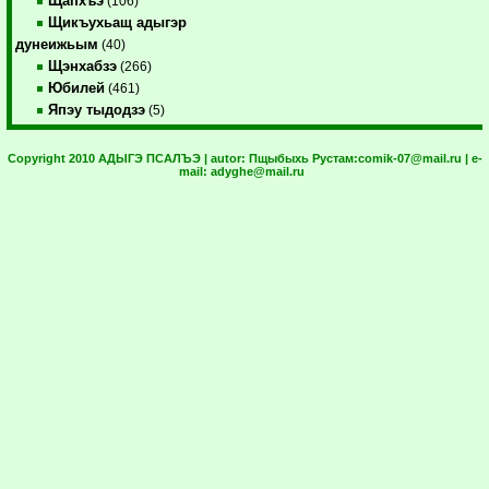
Щапхъэ
(106)
Щикъухьащ адыгэр
дунеижьым
(40)
Щэнхабзэ
(266)
Юбилей
(461)
Япэу тыдодзэ
(5)
Copyright 2010 АДЫГЭ ПСАЛЪЭ | autor:
Пщыбыхь Рустам:
comik-07@mail.ru
| e-
mail:
adyghe@mail.ru