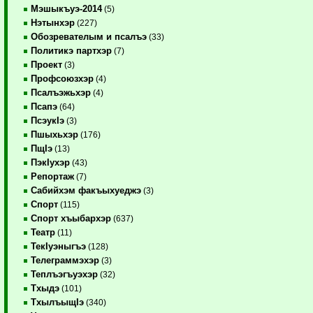
Мэшыкъуэ-2014
(5)
Нэтынхэр
(227)
Обозревателым и псалъэ
(33)
Политикэ партхэр
(7)
Проект
(3)
Профсоюзхэр
(4)
Псалъэжьхэр
(4)
Псапэ
(64)
ПсэукIэ
(3)
Пшыхьхэр
(176)
ПщIэ
(13)
ПэкIухэр
(43)
Репортаж
(7)
Сабийхэм факъыхуеджэ
(3)
Спорт
(115)
Спорт хъыбархэр
(637)
Театр
(11)
ТекIуэныгъэ
(128)
Телеграммэхэр
(3)
Теплъэгъуэхэр
(32)
Тхыдэ
(101)
ТхылъыщIэ
(340)