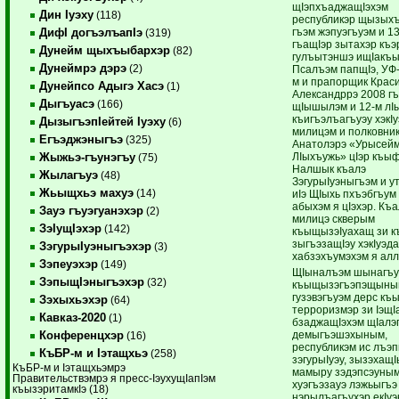
щIэпхъаджащIэхэм
Дин Iуэху
(118)
республикэр щызыхъ
гъэм жэпуэгъуэм и 13
ДифI догъэлъапIэ
(319)
гъащIэр зытахэр къ
Дунейм щыхъыбархэр
(82)
гулъытэншэ ищIакъы
Дунеймрэ дэрэ
(2)
Псалъэм папщIэ, УФ
м и прапорщик Крас
Дунейпсо Адыгэ Хасэ
(1)
Александррэ 2008 г
Дыгъуасэ
(166)
щIышылэм и 12-м лI
къигъэлъагъуэу хэкIу
ДызыгъэпIейтей Iуэху
(6)
милицэм и полковник
Егъэджэныгъэ
(325)
Анатолэрэ «Урысейм
ЛIыхъужь» цIэр къы
Жыжьэ-гъунэгъу
(75)
Налшык къалэ
Жылагъуэ
(48)
ЗэгурыIуэныгъэм и у
Жьыщхьэ махуэ
(14)
иIэ ЩIыхь пхъэбгъум
абыхэм я цIэхэр. Къа
Зауэ гъуэгуанэхэр
(2)
милицэ скверым
ЗэIущIэхэр
(142)
къыщызэIуахащ зи к
зыгъэзащIэу хэкIуэда
ЗэгурыIуэныгъэхэр
(3)
хабзэхъумэхэм я алл
Зэпеуэхэр
(149)
ЩIыналъэм шынагъу
ЗэпыщIэныгъэхэр
(32)
къыщызэгъэпэщыным
гузэвэгъуэм дерс къ
Зэхыхьэхэр
(64)
терроризмэр зи IэщI
Кавказ-2020
(1)
бзаджащIэхэм щIалэ
демыгъэшэхыным,
Конференцхэр
(16)
республикэм ис лъэп
КъБР-м и Iэтащхьэ
(258)
зэгурыIуэу, зызэхащI
КъБР-м и Iэтащхьэмрэ
мамыру зэдэпсэуны
Правительствэмрэ я пресс-IэухущIапIэм
хуэгъэзауэ лэжьыгъэ
къызэритамкIэ (18)
нэрылъагъухэр екIуэ