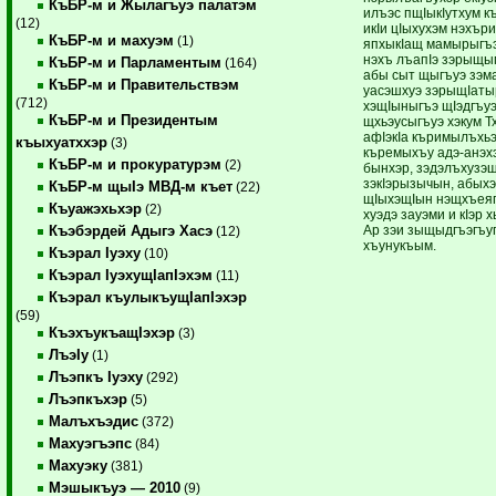
КъБР-м и Жылагъуэ палатэм
илъэс пщIыкIутхум к
(12)
икIи цIыхухэм нэхър
КъБР-м и махуэм
(1)
япхыкIащ мамырыгъ
нэхъ лъапIэ зэрыщы
КъБР-м и Парламентым
(164)
абы сыт щыгъуэ зэм
КъБР-м и Правительствэм
уасэшхуэ зэрыщIаты
(712)
хэщIыныгъэ щIэдгъу
КъБР-м и Президентым
щхьэусыгъуэ хэкум Т
афIэкIа къримылъхьэк
къыхуатххэр
(3)
къремыхъу адэ-анэхэ
КъБР-м и прокуратурэм
(2)
бынхэр, зэдэлъхузэ
зэкIэрызычын, абыхэ
КъБР-м щыIэ МВД-м къет
(22)
щIыхэщIын нэщхъеяг
Къуажэхьхэр
(2)
хуэдэ зауэми и кIэр 
Ар зэи зыщыдгъэгъу
Къэбэрдей Адыгэ Хасэ
(12)
хъунукъым.
Къэрал Iуэху
(10)
Къэрал IуэхущIапIэхэм
(11)
Къэрал къулыкъущIапIэхэр
(59)
КъэхъукъащIэхэр
(3)
ЛъэIу
(1)
Лъэпкъ Iуэху
(292)
Лъэпкъхэр
(5)
Малъхъэдис
(372)
Махуэгъэпс
(84)
Махуэку
(381)
Мэшыкъуэ — 2010
(9)