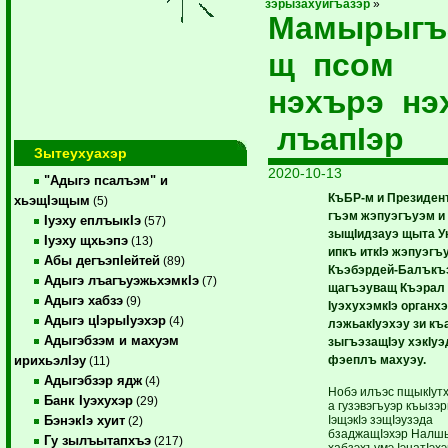
зэрызахуигъазэр
»
Мамырыгъ
щ псом
нэхърэ нэ
лъапIэр
Зытеухуахэр
2020-10-13
"Адыгэ псалъэм" и
КъБР-м и Президен
хьэщIэщым
(5)
гъэм жэпуэгъуэм и 
Iуэху еплъыкIэ
(57)
зыщIидзауэ щыта У
Iуэху щхьэпэ
(13)
ипкъ иткIэ жэпуэгъу
Абы дегъэпIейтей
(89)
Къэбэрдей-Балък
Адыгэ лъагъуэжьхэмкIэ
(7)
щагъэуващ Къэрал к
Адыгэ хабзэ
(9)
IуэхухэмкIэ органхэ
Адыгэ цIэрыIуэхэр
(4)
лэжьакIуэхэу зи къ
Адыгэбзэм и махуэм
зыгъэзащIэу хэкIуэ
фэеплъ махуэу.
ирихьэлIэу
(11)
Адыгэбзэр ядж
(4)
Нобэ илъэс пщыкIутх
Банк Iуэхухэр
(29)
а гузэвэгъуэр къызэ
IэщэкIэ зэщIэузэда
БэнэкIэ хуит
(2)
бзаджащIэхэр Налшы
Гу зылъытапхъэ
(217)
хабзэхъумэ IэнатIэх