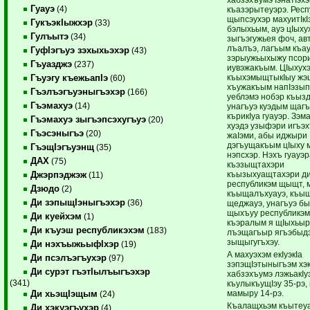
Гуауэ
(4)
къазэрытеуэрэ. Респ
щыпсэухэр махуитIкI
ГукъэкIыжхэр
(33)
бэлыхьым, ауэ цIыху
Гулъытэ
(34)
зыгъэгужьея фоч, ав
лъалъэ, лагъым къау
ГуфIэгъуэ зэхыхьэхэр
(43)
зэрыужьыхыжу псори
Гъуазджэ
(237)
иувэжакъым. ЦIыхух
къыхэмыщтыкIыу жэ
Гъуэгу къежьапIэ
(60)
хъужакъым напIэзып
Гъэлъэгъуэныгъэхэр
(166)
уеблэмэ нобэр къыз
Гъэмахуэ
(14)
унагъуэ куэдым щагъ
кърикIуа гуауэр. Зэ
Гъэмахуэ зыгъэпсэхугъуэ
(20)
хуэдэ узыфэри игъэ
Гъэсэныгъэ
(20)
жаIэми, абы иджыри
дэгъущакъым цIыху 
ГъэщIэгъуэнщ
(35)
нэпсхэр. Нэхъ гуауэр
ДАХ
(75)
къэзыщтахэри
къызыхуащтахэри д
Джэрпэджэж
(11)
республикэм щыщт,
Дзюдо
(2)
къыщалъхуауэ, къы
Ди зэпыщIэныгъэхэр
(36)
щеджауэ, унагъуэ бы
щыхъуу республикэм
Ди куейхэм
(1)
къэралым я щIыхьыр,
Ди къуэш республикэхэм
(183)
лъэщагъыр ягъэбыд
зыщыгугъхэу.
Ди нэхъыжьыфIхэр
(19)
А махуэхэм екIуэкIа
Ди псэлъэгъухэр
(97)
зэпэщIэтыныгъэм хэ
Ди сурэт гъэтIылъыгъэхэр
хабзэхъумэ лэжьакIу
(341)
къулыкъущIэу 35-рэ, 
мамыру 14-рэ.
Ди хьэщIэщым
(24)
Къалащхьэм къытеу
Ди хэкуэгъухэр
(4)