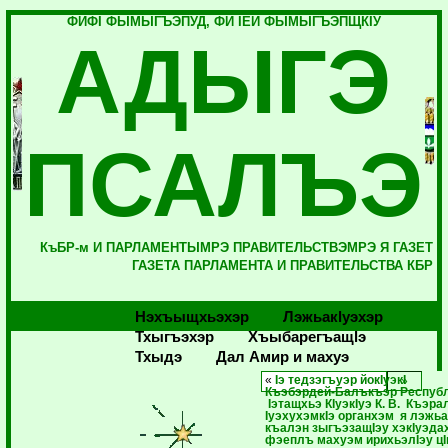
ФИФI ФЫМЫГЪЭПУД, ФИ IЕЙ ФЫМЫГЪЭПЩКIУ
АДЫГЭ
ПСАЛЪЭ
КъБР-м И ПАРЛАМЕНТЫМРЭ ПРАВИТЕЛЬСТВЭМРЭ Я ГАЗЕТ
ГАЗЕТА ПАРЛАМЕНТА И ПРАВИТЕЛЬСТВА КБР
Нэхъыщхьэхэр
Лэжьакlуэхэр
Тхыгъэхэр
Хъыбарегъащlэ
Тхыдэ
Дал Амир и махуэ
«
Iэ тедзэгъуэр йокIуэкI
Къэбэрдей-Балъкъэр Респуб
Iэтащхьэ КIуэкIуэ К. В. Къэрал
IуэхухэмкIэ органхэм я лэжьа
къалэн зыгъэзащIэу хэкIуэда
фэеплъ махуэм ирихьэлIэу ц