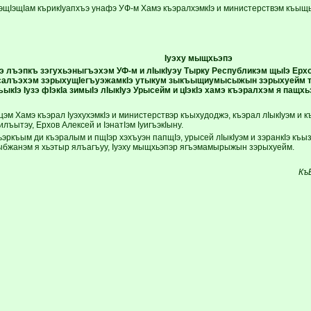
IэщIэщIам кърикIуапхъэ унафэ УФ-м Хамэ къэралхэмкIэ и министерствэм къы
Iуэху мыщхьэпэ
э лъэпкъ зэгухьэныгъэхэм УФ-м и лIыкIуэу Тырку Республикэм щыIэ Ерх
салъэхэм зэрыхущIегъуэжамкIэ утыкум зыкъыщиумысыжын зэрыхуейм т
ыкIэ Iузэ фIэкIа зимыIэ лIыкIуэ Урысейм и цIэкIэ хамэ къэралхэм я пащ
эм Хамэ къэрал IуэхухэмкIэ и министерствэр къыхудоджэ, къэрал лIыкIуэм и 
ъытэу, Ерхов Алексей и IэнатIэм IуигъэкIыну.
эркъым ди къэралым и пщIэр хэхъуэн папщIэ, урысей лIыкIуэм и зэранкIэ къы
ыбжанэм я хьэтыр ялъагъуу, Iуэху мыщхьэпэр ягъэмамырыжын зэрыхуейм.
Къ