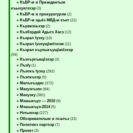
КъБР-м и Президентым
къыхуатххэр
(3)
КъБР-м и прокуратурэм
(2)
КъБР-м щыIэ МВД-м къет
(22)
Къуажэхьхэр
(2)
Къэбэрдей Адыгэ Хасэ
(12)
Къэрал Iуэху
(10)
Къэрал IуэхущIапIэхэм
(11)
Къэрал къулыкъущIапIэхэр
(59)
КъэхъукъащIэхэр
(3)
ЛъэIу
(1)
Лъэпкъ Iуэху
(292)
Лъэпкъхэр
(5)
Малъхъэдис
(372)
Махуэгъэпс
(84)
Махуэку
(381)
Мэшыкъуэ — 2010
(9)
Мэшыкъуэ-2014
(5)
Нэтынхэр
(227)
Обозревателым и псалъэ
(33)
Политикэ партхэр
(7)
Проект
(3)