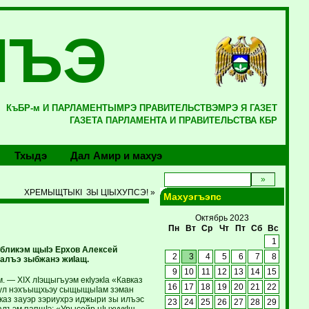
ЛЪЭ
КъБР-м И ПАРЛАМЕНТЫМРЭ ПРАВИТЕЛЬСТВЭМРЭ Я ГАЗЕТ
ГАЗЕТА ПАРЛАМЕНТА И ПРАВИТЕЛЬСТВА КБР
Тхыдэ
Дал Амир и махуэ
ХРЕМЫЩТЫКI ЗЫ ЦIЫХУПСЭ! »
Махуэгъэпс
Октябрь 2023
Пн
Вт
Ср
Чт
Пт
Сб
Вс
1
убликэм щыIэ Ерхов Алексей
2
3
4
5
6
7
8
салъэ зыбжанэ жиIащ.
9
10
11
12
13
14
15
— XIX лIэщыгъуэм екIуэкIа «Кавказ
16
17
18
19
20
21
22
нсул нэхъыщхьэу сыщыщыIам зэман
каз зауэр зэриухрэ иджыри зы илъэс
23
24
25
26
27
28
29
алъэм папщIэ: «Урысейр цIыхуукIщ,