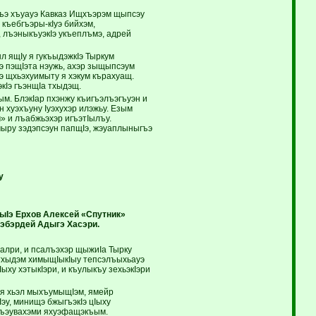
ыгъэ хъуауэ Кавказ Ищхъэрэм щыпсэу
 къебгъэры-кIуэ бийхэм,
, лъэныкъуэкIэ укъеплъмэ, адрей
 ящIу я гукъыдэжкIэ Тыркум
Iэ пэщIэта нэужь, ахэр зыщыпсэум
э щхьэхуимыту я хэкум кърахуащ.
кIэ гъэнщIа тхыдэщ.
м. БлэкIар пхэнжу къигъэлъэгъуэн и
 хуэхъуну Iуэхухэр илэжьу. Езым
м» и лъабжьэхэр игъэтIылъу.
мыру зэдэпсэун папщIэ, жэуаплыныгъэ
у
ыIэ Ерхов Алексей «Спутник»
эбэрдей Адыгэ Хасэри.
алри, и псалъэхэр щыжиIа Тырку
 тхыдэм химыщIыкIыу тепсэлъыхьауэ
ыху хэтыкIэри, и къулыкъу зехьэкIэри
 я хьэл мыхъумыщIэм, ямейр
эу, минищэ бжыгъэкIэ цIыху
ыгъэувахэми яхуэфащэкъым.