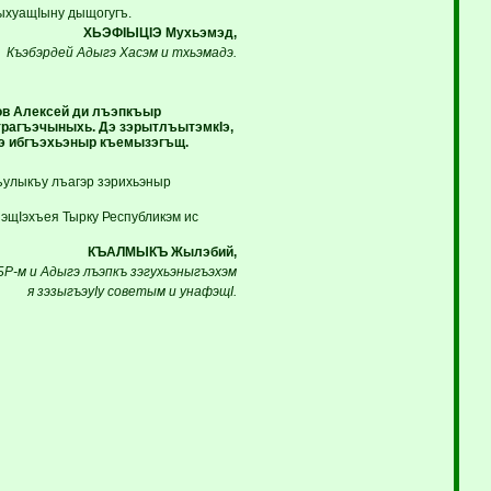
щыхуащIыну дыщогугъ.
ХЬЭФIЫЦIЭ Мухьэмэд,
Къэбэрдей Адыгэ Хасэм и тхьэмадэ.
ов Алексей ди лъэпкъыр
рагъэчыныхь. Дэ зэрытлъытэмкIэ,
хьэ ибгъэхьэныр къемызэгъщ.
къулыкъу лъагэр зэрихьэныр
зэщIэхъея Тырку Республикэм ис
КЪАЛМЫКЪ Жылэбий,
БР-м и Адыгэ лъэпкъ зэгухьэныгъэхэм
я зэзыгъэуIу советым и унафэщI.