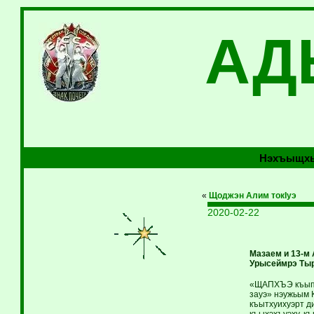
АД
Нэхъыщхь
«
Щоджэн Алим токIуэ
2020-02-22
Мазаем и 13-м 
Урысеймрэ Тыр
«ЩАПХЪЭ къыпху
зауэ» нэужьым 
къытхуихуэрт д
къыхэхъуэху, к