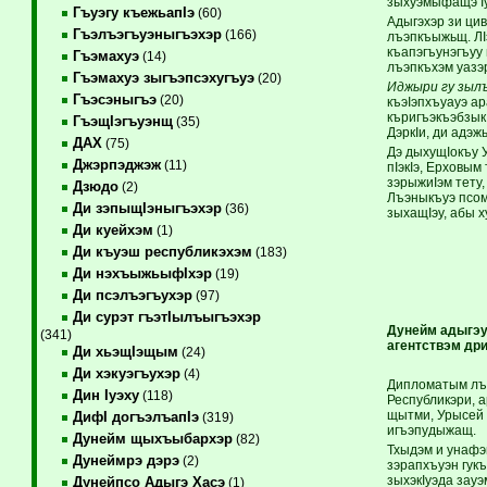
зыхуэмыфащэ Iу
Гъуэгу къежьапIэ
(60)
Адыгэхэр зи цив
Гъэлъэгъуэныгъэхэр
(166)
лъэпкъыжьщ. ЛIэ
къапэгъунэгъуу 
Гъэмахуэ
(14)
лъэпкъхэм уазэ
Гъэмахуэ зыгъэпсэхугъуэ
(20)
Иджыри гу зыл
Гъэсэныгъэ
(20)
къэIэпхъуауэ ар
къригъэкъэбзык
ГъэщIэгъуэнщ
(35)
ДэркIи, ди адэж
ДАХ
(75)
Дэ дыхущIокъу 
Джэрпэджэж
(11)
пIэкIэ, Ерховым
зэрыжиIэм тету,
Дзюдо
(2)
Лъэныкъуэ псом
Ди зэпыщIэныгъэхэр
(36)
зыхащIэу, абы х
Ди куейхэм
(1)
Ди къуэш республикэхэм
(183)
Ди нэхъыжьыфIхэр
(19)
Ди псэлъэгъухэр
(97)
Ди сурэт гъэтIылъыгъэхэр
Дунейм адыгэу
(341)
агентствэм др
Ди хьэщIэщым
(24)
Ди хэкуэгъухэр
(4)
Дипломатым лъэ
Дин Iуэху
(118)
Республикэри, 
щытми, Урысей Ф
ДифI догъэлъапIэ
(319)
игъэпудыжащ.
Дунейм щыхъыбархэр
(82)
Тхыдэм и унафэ
Дунеймрэ дэрэ
(2)
зэрапхъуэн гук
зыхэкIуэда зау
Дунейпсо Адыгэ Хасэ
(1)