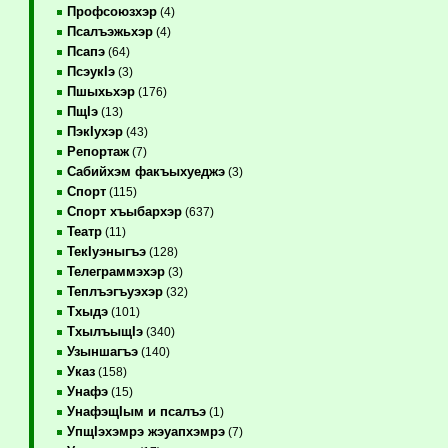
Профсоюзхэр
(4)
Псалъэжьхэр
(4)
Псапэ
(64)
ПсэукIэ
(3)
Пшыхьхэр
(176)
ПщIэ
(13)
ПэкIухэр
(43)
Репортаж
(7)
Сабийхэм факъыхуеджэ
(3)
Спорт
(115)
Спорт хъыбархэр
(637)
Театр
(11)
ТекIуэныгъэ
(128)
Телеграммэхэр
(3)
Теплъэгъуэхэр
(32)
Тхыдэ
(101)
ТхылъыщIэ
(340)
Узыншагъэ
(140)
Указ
(158)
Унафэ
(15)
УнафэщIым и псалъэ
(1)
УпщIэхэмрэ жэуапхэмрэ
(7)