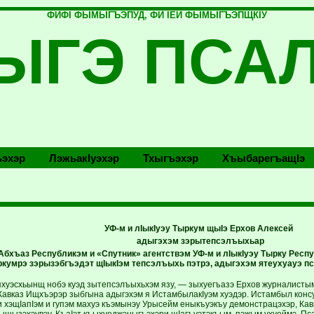
ФИФI ФЫМЫГЪЭПУД, ФИ IЕЙ ФЫМЫГЪЭПЩКIУ
ЫГЭ ПСА
эхэр
Лэжьакlуэхэр
Тхыгъэхэр
Хъыбарегъащlэ
УФ-м и лIыкIуэу Тыркум щыIэ Ерхов Алексей
адыгэхэм зэрытепсэлъыхьар
Абхъаз Республикэм и «Спутник» агентствэм УФ-м и лIыкIуэу Тырку Респ
кумрэ зэрызэбгъэдэт щIыкIэм тепсэлъыхь пэтрэ, адыгэхэм ятеухуауэ п
эсхьынщ нобэ куэд зытепсэлъыхьхэм язу, — зыхуегъазэ Ерхов журналистым. 
Кавказ Ищхъэрэр зыбгына адыгэхэм я ИстамбылакIуэм хуэдэр. Истамбыл ко
и хэщIапIэм и гупэм махуэ къэмынэу Урысейм еныкъуэкъу демонстрацэхэр, Кав
ъыщызэхэувэу. КъаIэт къыхуеджэныгъэхэри щIагъуэтэкъым, пэжым ухуеймэ. Пс