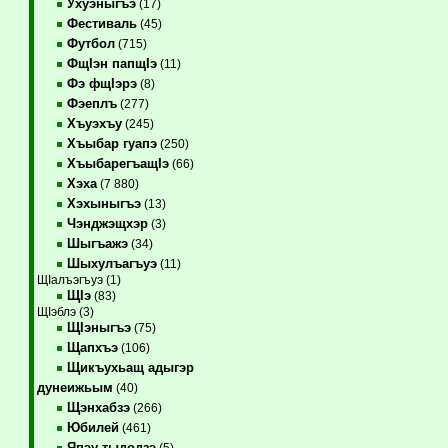
Ухуэныгъэ
(17)
Фестиваль
(45)
Футбол
(715)
ФщIэн папщIэ
(11)
Фэ фщIэрэ
(8)
Фэеплъ
(277)
Хъуэхъу
(245)
Хъыбар гуапэ
(250)
ХъыбарегъащIэ
(66)
Хэха
(7 880)
Хэхыныгъэ
(13)
Чэнджэщхэр
(3)
Шыгъажэ
(34)
Шыхулъагъуэ
(11)
ЩIалъэгъуэ (1)
ЩIэ
(83)
ЩIэблэ (3)
ЩIэныгъэ
(75)
Щапхъэ
(106)
Щикъухьащ адыгэр
дунеижьым
(40)
Щэнхабзэ
(266)
Юбилей
(461)
Япэу тыдодзэ
(5)