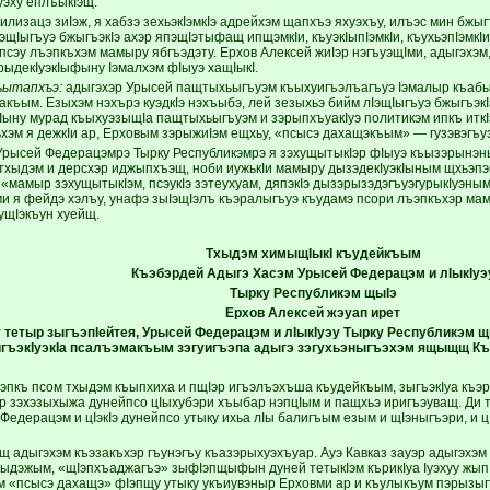
эху еплъыкIэщ.
илизацэ зиIэж, я хабзэ зехьэкIэмкIэ адрейхэм щапхъэ яхуэхъу, илъэс мин бж
щIыгъуэ бжыгъэкIэ ахэр япэщIэтыфащ ипщэмкIи, къуэкIыпIэмкIи, къухьэпIэмкIи
псэу лъэпкъхэм мамыру ябгъэдэту. Ерхов Алексей жиIэр нэгъуэщIми, адыгэхэм
рыдекIуэкIыфыну Iэмалхэм фIыуэ хащIыкI.
ъытапхъэ:
адыгэхэр Урысей пащтыхьыгъуэм къыхуигъэлъагъуэ Iэмалыр къабыл
акъым. Езыхэм нэхърэ куэдкIэ нэхъыбэ, лей зезыхьэ бийм лIэщIыгъуэ бжыгъэк
Iыну мурад къыхуэзыщIа пащтыхьыгъуэм и зэрыпхъуакIуэ политикэм ипкъ иткI
ьхэм я дежкIи ар, Ерховым зэрыжиIэм ещхьу, «псысэ дахащэкъым» — гузэвэгъуэ
Урысей Федерацэмрэ Тырку Республикэмрэ я зэхущытыкIэр фIыуэ къызэрынэны
 тхыдэм и дерсхэр иджыпхъэщ, ноби иужькIи мамыру дызэдекIуэкIыным щхьэпэн
 «мамыр зэхущытыкIэм, псэукIэ зэтеухуам, дяпэкIэ дызэрызэдэгъуэгурыкIуэны
и я фейдэ хэлъу, унафэ зыIэщIэлъ къэралыгъуэ къудамэ псори лъэпкъхэр ма
ущIэкъун хуейщ.
Тхыдэм химыщIыкI къудейкъым
Къэбэрдей Адыгэ Хасэм Урысей Федерацэм и лIыкIуэ
Тырку Республикэм щыIэ
Ерхов Алексей жэуап ирет
 тетыр зыгъэпIейтея, Урысей Федерацэм и лIыкIуэу Тырку Республикэм щ
игъэкIуэкIа псалъэмакъым зэгуигъэпа адыгэ зэгухьэныгъэхэм ящыщщ Къ
пкъ псом тхыдэм къыпхиха и пщIэр игъэлъэхъша къудейкъым, зыгъэкIуа къэр
ар зэхэзыхыжа дунейпсо цIыхубэри хъыбар нэпцIым и пащхьэ иригъэуващ. Ди
едерацэм и цIэкIэ дунейпсо утыку ихьа лIы балигъым езым и щIэныгъэри, и цI
щ адыгэхэм къэзакъхэр гъунэгъу къазэрыхуэхъуар. Ауэ Кавказ зауэр адыгэхэм
ъыдэжым, «щIэпхъаджагъэ» зыфIэпщыфын дуней тетыкIэм кърикIуа Iуэхуу жыпI
эм «псысэ дахащэ» фIэпщу утыку укъиувэныр Ерховми ар и къулыкъум пэрыз