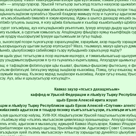
I!» — апхуэдэ гуэрхэр. Урысей тетыгъуэр зыгъэпуд псалъэ нахуэхэр щыжаIэпэ
ащ ахэр къызэзыгъэпэщхэми абыхэм къагуэувэхэми. КъыдгурыIуащ псори тхы
 щIыналъэщIэхэм хуэпабгъэ Урысей бзаджэр мамыру псэу и гъунэгъу адыгэхэ
 игъэкъэбзыкIыкIэ IэмалкIэ я хэкум ирихуащ. Иджы а шыпсэ дахащэр икъукIэ 
IэкIэ гугъуехь зышэча, я нэгу щIэкIа бэлыхьым и хъыбар къыкIэлъыкIуэ щIэбл
э сурэт зэгъэкIуащ, ауэ нэгъуэщIынэкIэ укъеплъмэ, Iуэхур апхуэдэ дыдэу щыта
уигу къокIыж, а сурэтым хэмызагъэу. АпщIондэху фIыцIэрэ хужьу къыпфIэщIа с
м хуэдэу къызэрыгуэкI Iуэхууи щытыжкъым зи гугъу пщIыр.
 зыхэпсэукI псори гъунэгъухэр зэрахъунщIэм, зэраукIым, ахэр пщылIу зэращэ
къазэрыщыхъуу щытам зыгуэр егупсысрэ? Мазэ, тхьэмахуэ, махуэ щIагъуэ дэм
IынкIэ, цIыхубзхэмрэ сабийхэмрэ гъэру яубыдынкIэ зэрыхъунур ящIэу?
ым щыIа урыс тетыгъуэм а псор ишэчым-ишэчурэ, и тэмакъкIыхьагъыр щыхур
ру узыдэмыпсэуфынухэм я гу-пэ гъунапкъэ къригъэуващ. Апхуэдэуи щымыхъум
Iащ: е тафэщIхэм фоIэпхъуэри щIы къыват, фылажьэ-фышхэжу фытесыну, е ф
ъэм фоIэпхъукI. Iэпхъуэну мурад зыщIахэр къахэкIащ. Пэжщ, гугъу ехьахэщ: мэ
 нэужькIи яшэчащ. Къэнэну мурад зыщIахэри къахэкIащ. Ахэри гугъу ехьащ У
сэу. Ауэ, абы и щхьэусыгъуэр нэгъуэщIт».
Кавказ зауэр «псысэ дахащэкъым»
каффед-м Урысей Федерацэм и лIыкIуэу Тырку Республ
щыIэ Ерхов Алексей ирита жэуап
эм и лIыкIуэу Тырку Республикэм щыIэ Ерхов Алексей «Спутник» агентст
иIахэмкIэ адыгэхэм я тхыдэр пхэнжу къигъэлъагъуэри, лъэпкъри игъэп
гъэув щыхьэтхэр наIуэщ. XVIII-XIX лIэщIыгъуэхэм Урысей пащтыхьыгъуэм иуб
 лъабжьэу иIар «лъэпкъ мыгъасэхэм цивилизацэ хуахьынырщ». Апхуэдэ пащты
япкъ иткIэ, адыгэхэм я мызакъуэу, иджырей Кавказ Ищхъэрэри, Кавказ Ипщэри
рибалтикэри хагъэхьауэ щытащ Урысейм ищIхэм. Адыгэхэмрэ Совет Союзым
эгъэцIыхун хуей лъэпкъ мыгъасэхэу» ялъытэу зэрыщытар дунейпсо цIыхубэм 