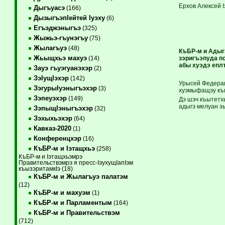
Ерхов Алексей 
Дыгъуасэ
(166)
ДызыгъэпIейтей Iуэху
(6)
Егъэджэныгъэ
(325)
Жыжьэ-гъунэгъу
(75)
Жылагъуэ
(48)
КъБР-м и Адыг
Жьыщхьэ махуэ
зэригъэпуда п
(14)
абы хуэдэ еплъ
Зауэ гъуэгуанэхэр
(2)
ЗэIущIэхэр
(142)
Урысей Федерац
ЗэгурыIуэныгъэхэр
(3)
хуэмыфащэу къил
Зэпеуэхэр
(149)
Дэ шэч къытетхь
адыгэ мелуан з
ЗэпыщIэныгъэхэр
(32)
Зэхыхьэхэр
(64)
Кавказ-2020
(1)
Конференцхэр
(16)
КъБР-м и Iэтащхьэ
(258)
КъБР-м и Iэтащхьэмрэ
Правительствэмрэ я пресс-IэухущIапIэм
къызэритамкIэ (18)
КъБР-м и Жылагъуэ палатэм
(12)
КъБР-м и махуэм
(1)
КъБР-м и Парламентым
(164)
КъБР-м и Правительствэм
(712)