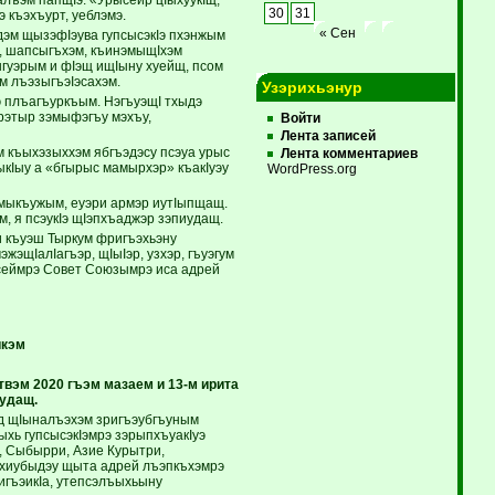
30
31
 къэхъурт, уеблэмэ.
« Сен
дэм щызэфIэува гупсысэкIэ пхэнжым
м, шапсыгъхэм, къинэмыщIхэм
зыгуэрым и фIэщ ищIыну хуейщ, псом
эм лъэзыгъэIэсахэм.
Узэрихьэнур
уэ плъагъуркъым. НэгъуэщI тхыдэ
урэтыр зэмыфэгъу мэхъу,
Войти
Лента записей
м къыхэзыххэм ябгъэдэсу псэуа урыс
Лента комментариев
ыкIыу а «бгырыс мамырхэр» къакIуэу
WordPress.org
имыкъужым, еуэри армэр иутIыпщащ.
, я псэукIэ щIэпхъаджэр зэпиудащ.
и къуэш Тыркум фригъэхьэну
жэщIалIагъэр, щIыIэр, узхэр, гъуэгум
рысеймрэ Совет Союзымрэ иса адрей
икэм
вэм 2020 гъэм мазаем и 13-м ирита
удащ.
ыд щIыналъэхэм зригъэубгъуным
хь гупсысэкIэмрэ зэрыпхъуакIуэ
, Сыбырри, Азие Курытри,
 хиубыдэу щыта адрей лъэпкъхэмрэ
игъэикIа, утепсэлъыхьыну