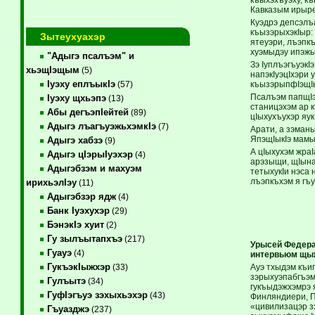
Кавказым ирырек
Куэдрэ депсэлъ
къызэрыхэкIыр:
Зытеухуахэр
ятеуэри, лъэпкъ
хуэмыдэу ипэжып
"Адыгэ псалъэм" и
Зэ IуплъэгъуэкI
хьэщIэщым
(5)
напэкIуэцIхэри 
Iуэху еплъыкIэ
къызэрыпфIэщIы
(57)
Псалъэм папщIэ,
Iуэху щхьэпэ
(13)
станицэхэм ар 
Абы дегъэпIейтей
(89)
цIыхухъухэр яук
Адыгэ лъагъуэжьхэмкIэ
(7)
Арати, а зэман
ЯпэщIыкIэ мамы
Адыгэ хабзэ
(9)
А цIыхухэм жра
Адыгэ цIэрыIуэхэр
(4)
арэзыщи, щIынал
Адыгэбзэм и махуэм
тетыхукIи нэса
лъэпкъхэм я гъу
ирихьэлIэу
(11)
Адыгэбзэр ядж
(4)
Банк Iуэхухэр
(29)
БэнэкIэ хуит
(2)
Гу зылъытапхъэ
(217)
Урысей Федерац
Гуауэ
(4)
интервьюм щыж
ГукъэкIыжхэр
Ауэ тхыдэм къи
(33)
зэрыхуэпабгъэм
Гулъытэ
(34)
гукъыдэжхэмрэ 
ГуфIэгъуэ зэхыхьэхэр
(43)
Финляндиери, П
«цивилизацэр з
Гъуазджэ
(237)