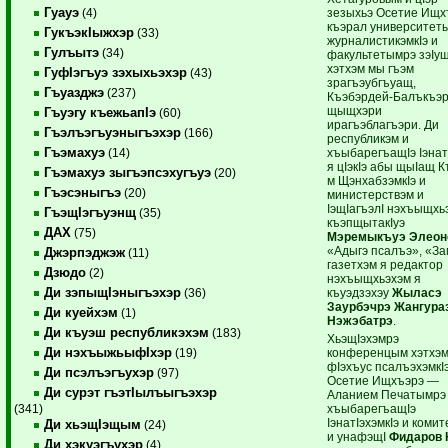
Гуауэ
зезыхьэ Осетие Ищх
(4)
къэрал университет
ГукъэкIыжхэр
(33)
журналистикэмкIэ и
Гулъытэ
(34)
факультетымрэ зэIу
хэтхэм мы гъэм
ГуфIэгъуэ зэхыхьэхэр
(43)
зрагъэубгъуащ,
Гъуазджэ
(237)
Къэбэрдей-Балъкъэ
щыщхэри
Гъуэгу къежьапIэ
(60)
ирагъэблагъэри. Ди
Гъэлъэгъуэныгъэхэр
(166)
республикэм и
Гъэмахуэ
хъыбарегъащIэ Iэнат
(14)
я цIэкIэ абы щыIащ 
Гъэмахуэ зыгъэпсэхугъуэ
(20)
м ЩэнхабзэмкIэ и
Гъэсэныгъэ
(20)
министерствэм и
IэщIагъэлI нэхъыщхь
ГъэщIэгъуэнщ
(35)
къэпщытакIуэ
ДАХ
(75)
Мэремыкъуэ Элеон
«Адыгэ псалъэ», «З
Джэрпэджэж
(11)
газетхэм я редактор
Дзюдо
(2)
нэхъыщхьэхэм я
Ди зэпыщIэныгъэхэр
къуэдзэхэу
Жыласэ
(36)
Заурбэчрэ Жангура
Ди куейхэм
(1)
Нэжэбатрэ
.
Ди къуэш республикэхэм
(183)
ХьэщIэхэмрэ
Ди нэхъыжьыфIхэр
конференцым хэтхэ
(19)
фIэхъус псалъэхэмкI
Ди псэлъэгъухэр
(97)
Осетие Ищхъэрэ —
Ди сурэт гъэтIылъыгъэхэр
Аланием Печатымрэ
хъыбарегъащIэ
(341)
IэнатIэхэмкIэ и коми
Ди хьэщIэщым
(24)
и унафэщI
Фидаров
Ди хэкуэгъухэр
(4)