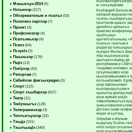
къызэрызэдэгъуэгуры
Мэшыкъуэ-2014
(5)
м, нэгъуэщIхэми.
Нэтынхэр
(227)
Къэбэрдей-Балъкъэ
нобэрей журналисти
Обозревателым и псалъэ
(33)
лъэпкъ хъыбарегъащ
Политикэ партхэр
(7)
IэнатIэхэм щаIыгъ ув
дунейпсо щIэныгъэ-
Проект
(3)
практикэ конференц
Профсоюзхэр
(4)
зыубгъуауэ
Псалъэжьхэр
щытепсэлъыхьащ «А
(4)
псалъэ» газетым и
Псапэ
(64)
редактор нэхъыщхьэ
ПсэукIэ
(3)
къуэдзэ Жыласэ Заур
Абы къызэхуэсахэр
Пшыхьхэр
(176)
щыгъуазэ ищIащ ди
ПщIэ
(13)
республикэм и СМИ-
тхыдэмрэ нобэмрэ, з
ПэкIухэр
(43)
гугъуехьхэмрэ ахэр
Репортаж
(7)
къызэнэкIынымкIэ и I
Сабийхэм факъыхуеджэ
еплъыкIэхэмкIэ. ЕдэI
(3)
ахэр яфIэхьэлэмэт
Спорт
(115)
къазэрыщыхъуам и
Спорт хъыбархэр
(637)
щыхьэтщ доклад ищ
иуха иужькIэ упщIэ
Театр
(11)
зэмылIэужьыгъуэ куэ
ТекIуэныгъэ
(128)
зыкъызэрыхуагъэзам
Дэтхэнэ зыми хуэфэ
Телеграммэхэр
(3)
жэуап игъуэтащ.
Теплъэгъуэхэр
(32)
ЗэIущIэм и кIэухым
Тхыдэ
(101)
къащтащ Лъэпкъ газ
нобэ зыIууэ гугъуехь
ТхылъыщIэ
(340)
ахэр къызэнэкIынымк