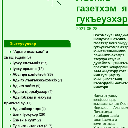
газетхэм 
гукъеуэхэр
2021-05-28
Вэсэмахуэ Владика
щекIуэкIащ лъэпкъ
газетхэр нобэ зыIуу
Зытеухуахэр
гугъуехьхэмрэ ахэ
къызэнэкIынымкIэ
"Адыгэ псалъэм" и
лэжьыпхъэхэмрэ
хьэщIэщым
(5)
ятеухуа етIуанэ
Iуэху еплъыкIэ
дунейпсо щIэныгъэ
(57)
практикэ конференц
Iуэху щхьэпэ
(13)
Абы жыджэру хэта
Абы дегъэпIейтей
(89)
икIи купщIафIэу
къыщыпсэлъащ
Адыгэ лъагъуэжьхэмкIэ
(7)
Къэбэрдей-Балък
Адыгэ хабзэ
(9)
икIахэри.
Адыгэ цIэрыIуэхэр
(4)
Идж
ы етIуанэу
Адыгэбзэм и махуэм
конференцыр
ирихьэлIэу
(11)
къызэзыгъэпэщ Осе
Ищхъэрэ — Алание
Адыгэбзэр ядж
(4)
Печатымрэ
Банк Iуэхухэр
(29)
хъыбарегъащIэ
IэнатIэхэмкIэ и
БэнэкIэ хуит
(2)
комитетымрэ
Гу зылъытапхъэ
(217)
Хетагуровым и цIэр