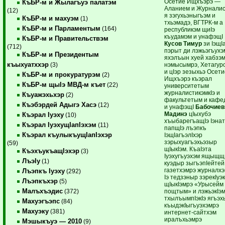
Осетие Ищхъэрэ —
КъБР-м и Жылагъуэ палатэм
Аланием и Журнали
(12)
я зэгухьэныгъэм и
КъБР-м и махуэм
(1)
тхьэмадэ, ВГТРК-м а
КъБР-м и Парламентым
(164)
республикэм щиIэ
къудамэм и унафэщI
КъБР-м и Правительствэм
Кусов Тимур
зи IэщI
(712)
пэрыт ди лэжьэгъухэ
КъБР-м и Президентым
яхэлъын хуей хабзэ
къыхуатххэр
нэмысымрэ, Хетагур
(3)
и цIэр зезыхьэ Осет
КъБР-м и прокуратурэм
(2)
Ищхъэрэ къэрал
КъБР-м щыIэ МВД-м къет
(22)
университетым
журналистикэмкIэ и
Къуажэхьхэр
(2)
факультетым и кафе
Къэбэрдей Адыгэ Хасэ
(12)
и унафэщI
Бабочиев
Мадинэ
цIыхубэ
Къэрал Iуэху
(10)
хъыбарегъащIэ Iэнат
Къэрал IуэхущIапIэхэм
(11)
папщIэ лъэпкъ
Къэрал къулыкъущIапIэхэр
IэщIагъэлIхэр
зэрыхуагъэхьэзыр
(59)
щIыкIэм. КъаIэта
КъэхъукъащIэхэр
(3)
Iуэхугъуэхэм ящыщщ
ЛъэIу
(1)
куэдыр зыгъэпIейтей
газетхэмрэ журналх
Лъэпкъ Iуэху
(292)
Iэ тедзэныр зэрекIуэк
Лъэпкъхэр
(5)
щIыкIэмрэ «Урысейм
Малъхъэдис
пощтым» и лэжьэкIэм
(372)
тхылъымпIэкIэ ягъэх
Махуэгъэпс
(84)
къыдэкIыгъуэхэмрэ
Махуэку
(381)
интернет-сайтхэм
иралъхьэмрэ
Мэшыкъуэ — 2010
(9)