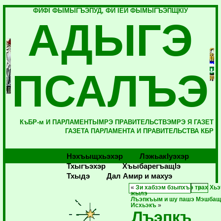
ФИФI ФЫМЫГЪЭПУД, ФИ IЕЙ ФЫМЫГЪЭПЩКIУ
АДЫГЭ
ПСАЛЪЭ
КъБР-м И ПАРЛАМЕНТЫМРЭ ПРАВИТЕЛЬСТВЭМРЭ Я ГАЗЕТ
ГАЗЕТА ПАРЛАМЕНТА И ПРАВИТЕЛЬСТВА КБР
Нэхъыщхьэхэр
Лэжьакlуэхэр
Тхыгъэхэр
Хъыбарегъащlэ
Тхыдэ
Дал Амир и махуэ
«
Зи хабзэм бзыпхъэ трах Хьэ
жылэ
Лъэпкъым и шу пашэ Мэшбащ
Исхьэкъ
»
Лъэпкъ