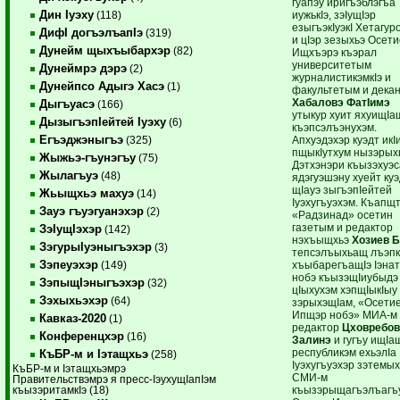
гуапэу иригъэблэгъа
Дин Iуэху
иужькIэ, зэIущIэр
(118)
езыгъэкIуэкI Хетагу
ДифI догъэлъапIэ
(319)
и цIэр зезыхьэ Осет
Дунейм щыхъыбархэр
(82)
Ищхъэрэ къэрал
университетым
Дунеймрэ дэрэ
(2)
журналистикэмкIэ и
Дунейпсо Адыгэ Хасэ
(1)
факультетым и дека
Хабаловэ ФатIимэ
Дыгъуасэ
(166)
утыкур хуит яхуищIа
ДызыгъэпIейтей Iуэху
(6)
къэпсэлъэнухэм.
Егъэджэныгъэ
Апхуэдэхэр куэдт икI
(325)
пщыкIутхум нызэрыхь
Жыжьэ-гъунэгъу
(75)
Дэтхэнэри къызэхуэ
Жылагъуэ
(48)
ядэгуэшэну хуейт ку
щIауэ зыгъэпIейтей
Жьыщхьэ махуэ
(14)
Iуэхугъуэхэм. Къапщ
Зауэ гъуэгуанэхэр
(2)
«Радзинад» осетин
газетым и редактор
ЗэIущIэхэр
(142)
нэхъыщхьэ
Хозиев 
ЗэгурыIуэныгъэхэр
(3)
тепсэлъыхьащ лъэп
Зэпеуэхэр
хъыбарегъащIэ Iэнат
(149)
нобэ къызэщIиубыдэ
ЗэпыщIэныгъэхэр
(32)
цIыхухэм хэпщIыкIыу
Зэхыхьэхэр
(64)
зэрыхэщIам, «Осети
Ипщэр нобэ» МИА-м
Кавказ-2020
(1)
редактор
Цховребо
Конференцхэр
(16)
Залинэ
и гугъу ищIа
республикэм ехьэлIа
КъБР-м и Iэтащхьэ
(258)
Iуэхугъуэхэр зэтемы
КъБР-м и Iэтащхьэмрэ
СМИ-м
Правительствэмрэ я пресс-IэухущIапIэм
къызэрыщагъэлъагъ
къызэритамкIэ (18)