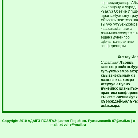
зэрызэдэгуашэр. Аб
къыпащэну я мурадщ
къакIуэ Осетие Ипщ
щрагъэкIуэкIыну тра
«Лъэпкъ газетхэр но
зыIууэ гугъуехьхэмрэ
къызэнэкIынымкIэ
лэжьыпхъэхэмрэ» ят
ещанэ дунейпсо
щIэныгъэ-практикэ
конференцым.
Хьэтау Ис
Сурэтым:
Лъэпкъ
газетхэр нобэ зыIуу
гугъуехьхэмрэ ахэ
къызэнэкIынымкIэ
лэжьыпхъэхэмрэ
ятеухуа етIуанэ
дунейпсо щIэныгъэ
практикэ конферен
къызэгъэпэщакIуэ
Къэбэрдей-Балък
икIахэмрэ.
Copyright 2010 АДЫГЭ ПСАЛЪЭ | autor:
Пщыбыхь Рустам:
comik-07@mail.ru
| e-
mail:
adyghe@mail.ru