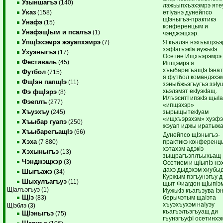
Узыншагъэ
(140)
лэжьыпхъэхэмрэ яте
Указ
етIуанэ дунейпсо
(158)
щIэныгъэ-практикэ
Унафэ
(15)
конференцым и
УнафэщIым и псалъэ
(1)
чэнджэщхэр.
УпщIэхэмрэ жэуапхэмрэ
Я къалэн нэхъыщхьэ
(7)
зэфIагъэкIа иужькIэ
Ухуэныгъэ
(17)
Осетие Ищхъэрэмрэ
Фестиваль
(45)
Ипщэмрэ я
хъыбарегъащIэ Iэнат
Футбол
(715)
я футбол командэхэм
ФщIэн папщIэ
(11)
зэныбжьэгъугъэ зэIу
хьэлэмэт екIуэкIащ.
Фэ фщIэрэ
(8)
ИлъэситI ипэкIэ щыI
Фэеплъ
(277)
«ипщэхэр»
Хъуэхъу
зырыщытекIуам
(245)
«ищхъэрэхэм» хуэф
Хъыбар гуапэ
(250)
жэуап иджы иратыж
ХъыбарегъащIэ
(66)
Дунейпсо щIэныгъэ-
Хэха
практикэ конференц
(7 880)
хэтахэм адэкIэ
Хэхыныгъэ
(13)
зыщрагъэплъыхьащ
Чэнджэщхэр
(3)
Осетием и щIыпIэ нэ
дахэ дыдэхэм хиубы
Шыгъажэ
(34)
Куржым пэгъунэгъу 
Шыхулъагъуэ
(11)
щыт Фиагдон щIыпIэ
ЩIалъэгъуэ (1)
ИужькIэ къагъэува Iэ
ЩIэ
берычэтым щаIэта
(83)
хъуэхъухэм наIуэу
ЩIэблэ (3)
къагъэлъэгъуащ ди
ЩIэныгъэ
(75)
гъунэгъуфI осетинхэ