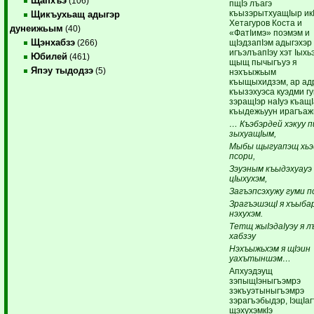
Щапхъэ
(106)
пщIэ лъагэ
къызэрытхуащIыр ик
Щикъухьащ адыгэр
Хетагуров Коста и
дунеижьым
(40)
«ФатIимэ» поэмэм и
Щэнхабзэ
щIэдзапIэм адыгэхэр
(266)
игъэлъапIэу хэт Iыхь
Юбилей
(461)
щыщ пычыгъуэ я
Япэу тыдодзэ
(5)
нэхъыжьым
къыщыхидзэм, ар ад
къызэхуэса куэдми гу
зэращIэр наIуэ къащ
къыдежьуун ирагъаж
… Къэбэрдей хэкуу п
зыхуащIым,
Мыбы щыгуапэщ хьэ
псори,
Зэуэным къыдэхуауэ
цIыхухэм,
Загъэпсэхужу гуми п
ЗрагъэшэщI я хъыба
нэхухэм.
Тетщ жыIэдаIуэу я л
хабзэу
Нэхъыжьхэм я щIэин
уахътыншэм…
Апхуэдэущ
зэпыщIэныгъэмрэ
зэкъуэтыныгъэмрэ
зэрагъэбыдэр, IэщIа
щэхухэмкIэ