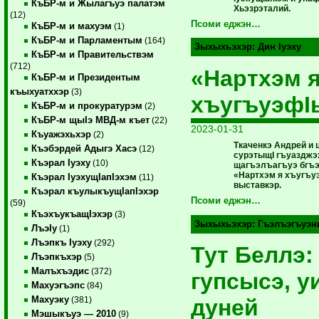
КъБР-м и Жылагъуэ палатэм
Хьэзрэталий.
(12)
Псоми еджэн…
КъБР-м и махуэм
(1)
КъБР-м и Парламентым
(164)
Зыхыхьэхэр:
Дин Iуэху
КъБР-м и Правительствэм
(712)
«Нартхэм 
КъБР-м и Президентым
къыхуатххэр
(3)
хъугъуэфI
КъБР-м и прокуратурэм
(2)
КъБР-м щыIэ МВД-м къет
(22)
2023-01-31
Къуажэхьхэр
(2)
Ткаченкэ Андрей и 
Къэбэрдей Адыгэ Хасэ
(12)
сурэтыщI гъуазджэ
Къэрал Iуэху
(10)
щагъэлъагъуэ бгъэ
«Нартхэм я хъугъу
Къэрал IуэхущIапIэхэм
(11)
выставкэр.
Къэрал къулыкъущIапIэхэр
Псоми еджэн…
(59)
КъэхъукъащIэхэр
(3)
Зыхыхьэхэр:
Гъэлъэгъуэн
ЛъэIу
(1)
Лъэпкъ Iуэху
(292)
Тут Беллэ:
Лъэпкъхэр
(5)
Малъхъэдис
(372)
гупсысэ, у
Махуэгъэпс
(84)
Махуэку
дуней
(381)
Мэшыкъуэ — 2010
(9)