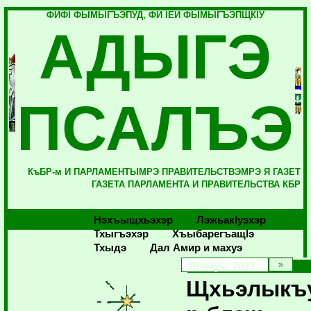
ФИФI ФЫМЫГЪЭПУД, ФИ IЕЙ ФЫМЫГЪЭПЩКIУ
АДЫГЭ
ПСАЛЪЭ
КъБР-м И ПАРЛАМЕНТЫМРЭ ПРАВИТЕЛЬСТВЭМРЭ Я ГАЗЕТ
ГАЗЕТА ПАРЛАМЕНТА И ПРАВИТЕЛЬСТВА КБР
Нэхъыщхьэхэр
Лэжьакlуэхэр
Тхыгъэхэр
Хъыбарегъащlэ
Тхыдэ
Дал Амир и махуэ
Январь, 2023
Щхьэлыкъ