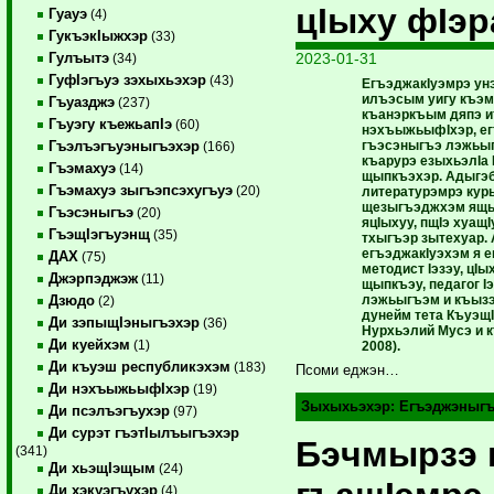
цIыху фIэр
Гуауэ
(4)
ГукъэкIыжхэр
(33)
2023-01-31
Гулъытэ
(34)
ГуфIэгъуэ зэхыхьэхэр
(43)
ЕгъэджакIуэмрэ унэ
илъэсым уигу къэ
Гъуазджэ
(237)
къанэркъым дяпэ и
Гъуэгу къежьапIэ
(60)
нэхъыжьыфIхэр, е
гъэсэныгъэ лэжьыг
Гъэлъэгъуэныгъэхэр
(166)
къарурэ езыхьэлIа 
Гъэмахуэ
(14)
щыпкъэхэр. Адыгэ
Гъэмахуэ зыгъэпсэхугъуэ
(20)
литературэмрэ кур
щезыгъэджхэм ящ
Гъэсэныгъэ
(20)
яцIыхуу, пщIэ хуащ
ГъэщIэгъуэнщ
(35)
тхыгъэр зытехуар. 
егъэджакIуэхэм я е
ДАХ
(75)
методист Iэзэу, цIы
Джэрпэджэж
(11)
щыпкъэу, педагог Iэ
лэжьыгъэм и къызэ
Дзюдо
(2)
дунейм тета Къуэщ
Ди зэпыщIэныгъэхэр
(36)
Нурхьэлий Мусэ и 
Ди куейхэм
(1)
2008).
Ди къуэш республикэхэм
(183)
Псоми еджэн…
Ди нэхъыжьыфIхэр
(19)
Зыхыхьэхэр:
Егъэджэныг
Ди псэлъэгъухэр
(97)
Ди сурэт гъэтIылъыгъэхэр
Бэчмырзэ 
(341)
Ди хьэщIэщым
(24)
Ди хэкуэгъухэр
(4)