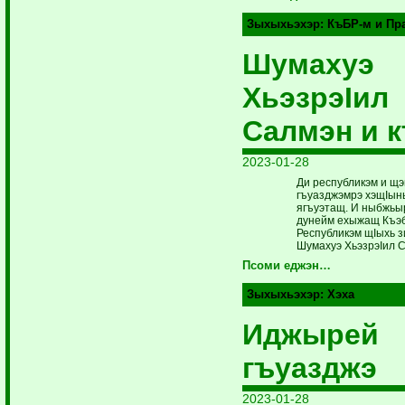
Зыхыхьэхэр:
КъБР-м и Пр
Шумахуэ
ХьэзрэIил
Салмэн и 
2023-01-28
Ди республикэм и щ
гъуазджэмрэ хэщIын
ягъуэтащ. И ныбжьыр
дунейм ехыжащ Къэ
Республикэм щIыхь з
Шумахуэ ХьэзрэIил С
Псоми еджэн…
Зыхыхьэхэр:
Хэха
Иджырей
гъуазджэ
2023-01-28