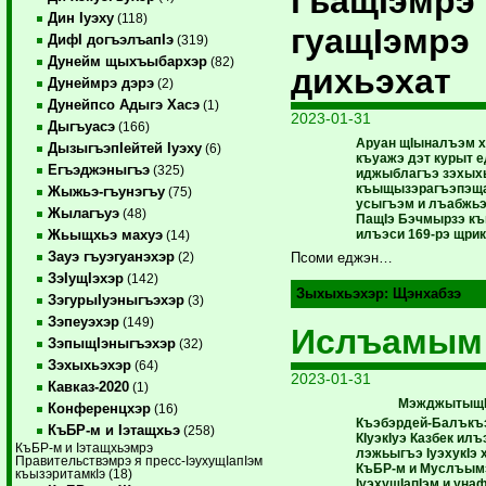
гъащIэмрэ
Дин Iуэху
(118)
гуащIэмрэ
ДифI догъэлъапIэ
(319)
Дунейм щыхъыбархэр
(82)
дихьэхат
Дунеймрэ дэрэ
(2)
Дунейпсо Адыгэ Хасэ
(1)
2023-01-31
Дыгъуасэ
(166)
Аруан щIыналъэм 
ДызыгъэпIейтей Iуэху
(6)
къуажэ дэт курыт 
Егъэджэныгъэ
(325)
иджыблагъэ зэхыхь
къыщызэрагъэпэщ
Жыжьэ-гъунэгъу
(75)
усыгъэм и лъабжьэ
Жылагъуэ
(48)
ПащIэ Бэчмырзэ к
илъэси 169-рэ щрик
Жьыщхьэ махуэ
(14)
Зауэ гъуэгуанэхэр
(2)
Псоми еджэн…
ЗэIущIэхэр
(142)
Зыхыхьэхэр:
Щэнхабзэ
ЗэгурыIуэныгъэхэр
(3)
Зэпеуэхэр
(149)
Ислъамым 
ЗэпыщIэныгъэхэр
(32)
Зэхыхьэхэр
(64)
2023-01-31
Кавказ-2020
(1)
МэжджытыщI
Конференцхэр
(16)
Къэбэрдей-Балъкъэ
КъБР-м и Iэтащхьэ
(258)
КIуэкIуэ Казбек илъ
КъБР-м и Iэтащхьэмрэ
лэжьыгъэ IуэхукIэ
Правительствэмрэ я пресс-IэухущIапIэм
КъБР-м и Муслъым
къызэритамкIэ (18)
IуэхущIапIэм и уна