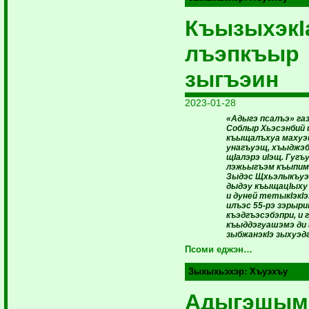
КъызыхэкI
лъэпкъыр
зыгъэин
2023-01-28
«Адыгэ псалъэ» г
Соблыр Хьэсэнбий 
къыщалъхуа махуэ
унагъуэщ, хъыджэб
щIалэрэ иIэщ. Гугъ
лэжьыгъэм къыпим
Зыдэс Щхьэлыкъуэ
дыдэу къыщацIыху 
и дуней тетыкIэкI
илъэс 55-рэ зэрыри
къэдгъэсэбэпри, и 
къыддэгуашэмэ ди 
зыбжанэкIэ зыхуэд
Псоми еджэн…
Зыхыхьэхэр:
Хъуэхъу
Адыгэшым