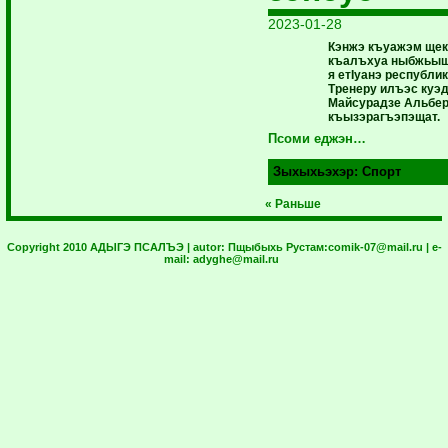
2023-01-28
Кэнжэ къуажэм щекI
къалъхуа ныбжьыщ
я етIуанэ республи
Тренеру илъэс куэд
Майсурадзе Альбер
къызэрагъэпэщат.
Псоми еджэн…
Зыхыхьэхэр:
Спорт
« Раньше
Copyright 2010 АДЫГЭ ПСАЛЪЭ | autor:
Пщыбыхь Рустам:
comik-07@mail.ru
| e-
mail:
adyghe@mail.ru