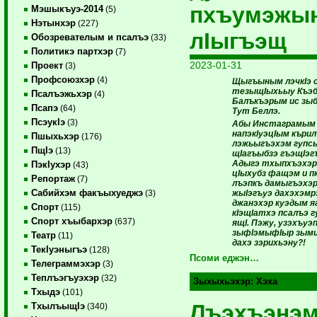
пхъумэжы
Мэшыкъуэ-2014
(5)
Нэтынхэр
(227)
лIыгъэщ
Обозревателым и псалъэ
(33)
Политикэ партхэр
(7)
2023-01-31
Проект
(3)
Профсоюзхэр
(4)
Щыгъыным лэчкIэ 
тезыщIыхьыу Къэб
Псалъэжьхэр
(4)
Балъкъэрым ис з
Псапэ
(64)
Тут Беллэ.
ПсэукIэ
(3)
Абы Инстаграмым 
напэкIуэцIым къри
Пшыхьхэр
(176)
лэжьыгъэхэм гупсы
ПщIэ
(13)
щIагъыбзэ гъэщIэг
Адыгэ тхыпхъэхэр,
ПэкIухэр
(43)
цIыхубз фащэм и п
Репортаж
(7)
лъэпкъ дамыгъэхэр
Сабийхэм факъыхуеджэ
жыIэгъуэ дахэхэм
(3)
джанэхэр куэдым я
Спорт
(115)
кIэщIатхэ псалъэ г
Спорт хъыбархэр
(637)
ящI. Пэжу, узэхъуэ
зыфIэмыфIыр зыми
Театр
(11)
дахэ зэрихьэну?!
ТекIуэныгъэ
(128)
Псоми еджэн…
Телеграммэхэр
(3)
Теплъэгъуэхэр
(32)
Зыхыхьэхэр:
Хэха
Тхыдэ
(101)
Лъэхъэнэ
ТхылъыщIэ
(340)