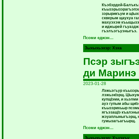
Къэбэрдей-Балъкъ
къызэрызэрагъэпэ
зэрырикъум и щIыхь
скверым щаухуа га
махуэхэм къыщызэ
и иджырей гъуаздж
гъэлъэгъуэныгъэ.
Псоми еджэн…
Зыхыхьэхэр:
Хэха
Псэр зыгъ
ди Маринэ
2023-01-28
Лэжьэгъур къызэры
лэжьэкIэрщ. ЦIыхум
купщIэми, и хьэлми
ауэ гупым абы щиIэ
къызэрихьыр псоми
ягъэзащIэ къалэны
жэуаплыныгъэрщ, 
гумызагъагъырщ.
Псоми еджэн…
Зыхыхьэхэр:
Хъуэхъу