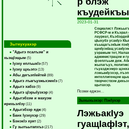
р блэж
къудейкъ
2023-01-31
Социалист Лэжьыгъ
РСФСР-м и Къэрал 
лауреат, Къэбэрде
цIыхубэ усакIуэ КI
Зытеухуахэр
къыщагъэкIыж пэкI
щекIуэкIащ усакIуэм
"Адыгэ псалъэм" и
уэрамым тет, Налш
администрацэм и г
хьэщIэщым
(5)
фэеплъым деж. Абы
Iуэху еплъыкIэ
(57)
жылагъуэ, политикэ
гъуазджэмрэ щэнха
Iуэху щхьэпэ
(13)
лэжьакIуэхэр, лъэ
Абы дегъэпIейтей
(89)
интеллигенцэм щыщ
Адыгэ лъагъуэжьхэмкIэ
творчествэм дихьэх
(7)
щытахэр.
Адыгэ хабзэ
(9)
Псоми еджэн…
Адыгэ цIэрыIуэхэр
(4)
Адыгэбзэм и махуэм
Зыхыхьэхэр:
ПэкIухэр
ирихьэлIэу
(11)
Адыгэбзэр ядж
(4)
ЛэжьакIуэ
Банк Iуэхухэр
(29)
гуащIафIэт
БэнэкIэ хуит
(2)
Гу зылъытапхъэ
(217)