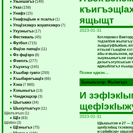
Узыншагъэ
(140)
къигъэщIа
Указ
(158)
Унафэ
(15)
ящыщт
УнафэщIым и псалъэ
(1)
УпщIэхэмрэ жэуапхэмрэ
(7)
2023-01-31
Ухуэныгъэ
(17)
Фестиваль
Котляровхэ Виктор
(45)
тедзапIэм жылагъу
Футбол
(715)
зыщыгуфIыкIын, ап
ФщIэн папщIэ
(11)
етхьэкI гъащIэм хэ
абы и мыхьэнэм, а
Фэ фщIэрэ
(8)
зыужьыныгъэм зэ
Фэеплъ
(277)
дезыгъэгупсысын 
иджыблагъэ къыщы
Хъуэхъу
(245)
Хъыбар гуапэ
Псоми еджэн…
(250)
ХъыбарегъащIэ
(66)
Зыхыхьэхэр:
Жылагъуэ
Хэха
(7 880)
Хэхыныгъэ
(13)
И зэфIэкIы
Чэнджэщхэр
(3)
Шыгъажэ
(34)
щефIэкIыж
Шыхулъагъуэ
(11)
ЩIалъэгъуэ (1)
2023-01-31
ЩIэ
(83)
ЩIэблэ (3)
ЩIышылэм и 27 — 
ЩIэныгъэ
щекIуэкIащ тхэквон
(75)
и сабийхэр» урысе