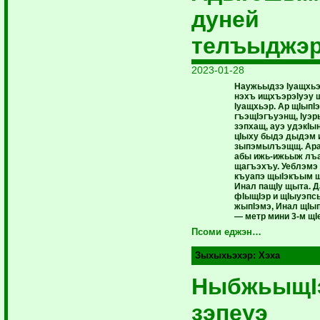
дуней
телъыджэ
2023-01-28
Наужьыдзэ Iуащхьэ
нэхъ ищхъэрэIуэу 
Iуащхьэр. Ар щIыпI
гъэщIэгъуэнщ, Iуэ
зэпхащ, ауэ удэкIы
цIыху быдэ дыдэм 
зыпэмылъэщщ. Ара
абы ижь-ижьыж лъ
щагъэхъу. Уеблэмэ 
къуапэ щыIэкъым 
Инал пащIу щыта. Да
фIыщIэр и щIыуэпс
жыпIэмэ, Инал щIы
— метр мини 3-м щI
Псоми еджэн…
Зыхыхьэхэр:
Хэха
НыбжьыщI
зэпеуэ