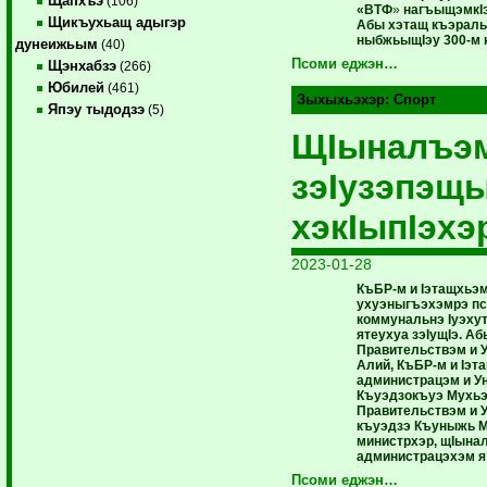
Щапхъэ
(106)
«ВТФ
»
нагъыщэмкIэ
Щикъухьащ адыгэр
Абы хэтащ къэралы
ныбжьыщIэу 300-м 
дунеижьым
(40)
Псоми еджэн…
Щэнхабзэ
(266)
Юбилей
(461)
Зыхыхьэхэр:
Спорт
Япэу тыдодзэ
(5)
ЩIыналъэ
зэIузэпэщ
хэкIыпIэхэ
2023-01-28
КъБР-м и Iэтащхьэм
ухуэныгъэхэмрэ пс
коммунальнэ Iуэху
ятеухуа зэIущIэ. А
Правительствэм и 
Алий, КъБР-м и Iэт
администрацэм и У
Къуэдзокъуэ Мухьэ
Правительствэм и 
къуэдзэ Къуныжь М
министрхэр, щIына
администрацэхэм я
Псоми еджэн…