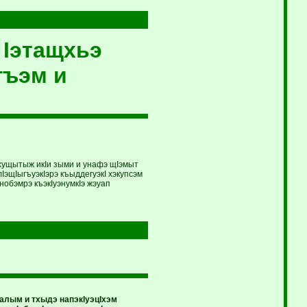
 Iэтащхьэ
гъэм и
хущытыж икIи зыми и унафэ щIэмыт
IэщIыгъуэкIэрэ къыддегуэкI хэкупсэм
нобэмрэ къэкIуэнумкIэ жэуап
алым и тхыдэ напэкIуэцIхэм