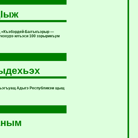
щIыж
щ «Къэбэрдей-Балъкъэрыр —
унэхурэ илъэси 100 зэрырикъум
ыдехьэх
лъэгъуащ Адыгэ Республикэм щыщ
маным