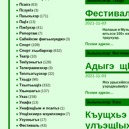
Зыхыхьэхэр:
Тхыдэ
Псапэ
(63)
Фестива
ПсэукIэ
(3)
Пшыхьхэр
(171)
ПщIэ
(13)
2021-11-03
ПэкIухэр
(41)
Налшык и Музы
Репортаж
(7)
илъэси 100» е
траухуар.
Сабийхэм факъыхуеджэ
(3)
Псоми еджэн…
Спорт
(109)
Спорт хъыбархэр
(632)
Зыхыхьэхэр:
Фестива
Театр
(10)
ТекIуэныгъэ
(128)
Адыгэ щ
Телеграммэхэр
(3)
Теплъэгъуэхэр
(32)
2021-11-03
Тхыдэ
(96)
Япэ урысейпсо
ТхылъыщIэ
(332)
уэрэджыIакIуэ
Узыншагъэ
(137)
Псоми еджэн…
Указ
(158)
Зыхыхьэхэр:
Хэха
Унафэ
(13)
УнафэщIым и псалъэ
(1)
Къущхьэ 
УпщIэхэмрэ жэуапхэмрэ
(7)
Ухуэныгъэ
(17)
улъэщIы
Фестиваль
(43)