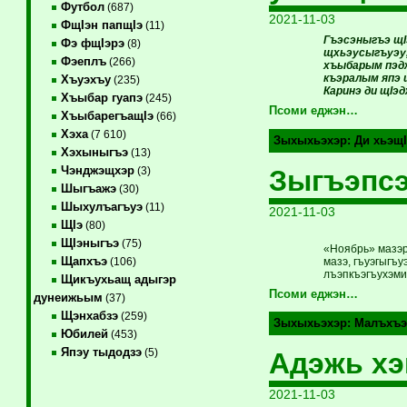
Футбол
(687)
2021-11-03
ФщIэн папщIэ
(11)
Гъэсэныгъэ щI
Фэ фщIэрэ
(8)
щхьэусыгъуэу,
Фэеплъ
(266)
хъыбарым пэдж
къэралым япэ 
Хъуэхъу
(235)
Каринэ ди щIэ
Хъыбар гуапэ
(245)
Псоми еджэн…
ХъыбарегъащIэ
(66)
Хэха
(7 610)
Зыхыхьэхэр:
Ди хьэщ
Хэхыныгъэ
(13)
Чэнджэщхэр
Зыгъэпсэ
(3)
Шыгъажэ
(30)
Шыхулъагъуэ
(11)
2021-11-03
ЩIэ
(80)
ЩIэныгъэ
(75)
«Ноябрь» мазэр
Щапхъэ
мазэ, гъуэгыгъ
(106)
лъэпкъэгъухэми
Щикъухьащ адыгэр
Псоми еджэн…
дунеижьым
(37)
Щэнхабзэ
(259)
Зыхыхьэхэр:
Малъхъэ
Юбилей
(453)
Япэу тыдодзэ
(5)
Адэжь хэ
2021-11-03