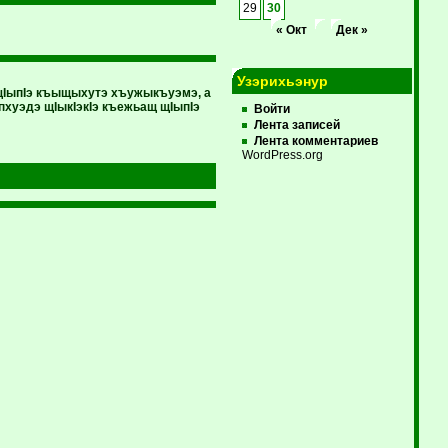
29
30
« Окт
Дек »
Узэрихьэнур
 щIыпIэ къыщыхутэ хъужыкъуэмэ, а
пхуэдэ щIыкIэкIэ къежьащ щIыпIэ
Войти
Лента записей
Лента комментариев
WordPress.org