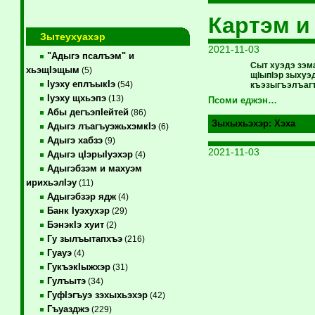
Картэм и
Зытеухуахэр
2021-11-03
"Адыгэ псалъэм" и
Сыт хуэдэ зэм
хьэщIэщым
(5)
щIыпIэр зыхуэд
Iуэху еплъыкIэ
(54)
къэзыгъэлъагъ
Iуэху щхьэпэ
(13)
Псоми еджэн…
Абы дегъэпIейтей
(86)
Зыхыхьэхэр:
Хэха
Адыгэ лъагъуэжьхэмкIэ
(6)
Адыгэ хабзэ
(9)
2021-11-03
Адыгэ цIэрыIуэхэр
(4)
Адыгэбзэм и махуэм
ирихьэлIэу
(11)
Адыгэбзэр ядж
(4)
Банк Iуэхухэр
(29)
БэнэкIэ хуит
(2)
Гу зылъытапхъэ
(216)
Гуауэ
(4)
ГукъэкIыжхэр
(31)
Гулъытэ
(34)
ГуфIэгъуэ зэхыхьэхэр
(42)
Гъуазджэ
(229)