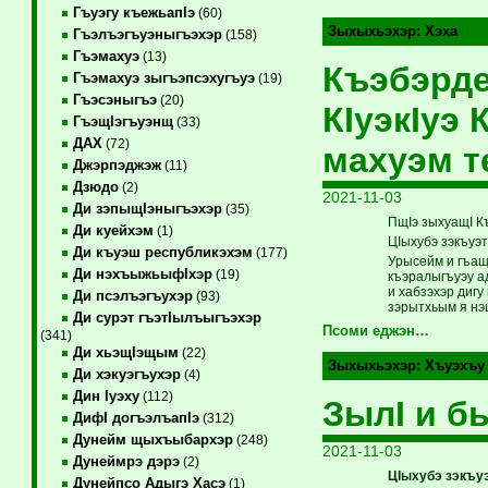
Гъуэгу къежьапIэ
(60)
Зыхыхьэхэр:
Хэха
Гъэлъэгъуэныгъэхэр
(158)
Гъэмахуэ
(13)
Къэбэрде
Гъэмахуэ зыгъэпсэхугъуэ
(19)
Гъэсэныгъэ
(20)
КIуэкIуэ
ГъэщIэгъуэнщ
(33)
ДАХ
(72)
махуэм т
Джэрпэджэж
(11)
Дзюдо
(2)
2021-11-03
Ди зэпыщIэныгъэхэр
(35)
ПщIэ зыхуащI К
Ди куейхэм
(1)
ЦIыхубэ зэкъуэ
Ди къуэш республикэхэм
(177)
Урысейм и гъащ
Ди нэхъыжьыфIхэр
(19)
къэралыгъуэу ад
и хабзэхэр дигу
Ди псэлъэгъухэр
(93)
зэрытхьым я нэ
Ди сурэт гъэтIылъыгъэхэр
Псоми еджэн…
(341)
Ди хьэщIэщым
(22)
Зыхыхьэхэр:
Хъуэхъу
Ди хэкуэгъухэр
(4)
Дин Iуэху
(112)
ЗылI и б
ДифI догъэлъапIэ
(312)
Дунейм щыхъыбархэр
(248)
2021-11-03
Дунеймрэ дэрэ
(2)
ЦIыхубэ зэкъу
Дунейпсо Адыгэ Хасэ
(1)