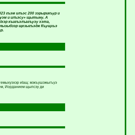
3 гъэм илъэс 200 зэрырикъур и
уэм и илъэсу» щытыну. А
хэр къигъэлъагъуэу хэта,
жылызыбзэр щезыгъэдж Къущхьэ
р.
этемыхуэхэр иIащ: мэкъушэжыгъуэ
ием, Иорданием щыпсэу ди