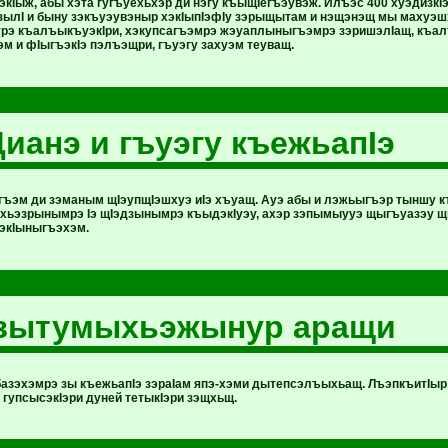
Iыж, абы хэта гугъуехьхэр ди нэгу къыщIегъэувэж. Илъэс 400 хуэдизкIэ 
 зылI и быну зэкъуэувэныр хэкIыпIэфIу зэрыщытам и нэщэнэщ мы махуэ
рэ къалъыкъуэкIри, хэкупсагъэмрэ жэуаплыныгъэмрэ зэришэлIащ, къал
м и фIыгъэкIэ пэлъэщри, гъуэгу захуэм теуващ.
Дианэ и гъуэгу къежьапIэ
агъэм ди зэманым щIэупщIэшхуэ иIэ хъуащ. Ауэ абы и лэжьыгъэр тыншу 
хьэзрынымрэ Iэ щIэдзынымрэ къыдэкIуэу, ахэр зэпымыууэ щыгъуазэу 
экIыныгъэхэм.
зытумыхьэжынур аращи
азэхэмрэ зы къежьапIэ зэраIам япэ-хэми дытепсэлъыхьащ. ЛъэпкъитIыр я
 гупсысэкIэри дуней тетыкIэри зэщхьщ.