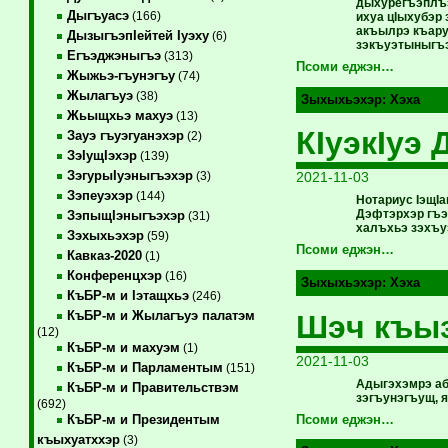
дыхурегъэплъэк
Дыгъуасэ
(166)
ихуа цIыхубэр
акъылрэ къару
ДызыгъэпIейтей Iуэху
(6)
зэкъуэтыныгъэ
Егъэджэныгъэ
(313)
Псоми еджэн…
Жыжьэ-гъунэгъу
(74)
Жылагъуэ
(38)
Зыхыхьэхэр:
Хэха
Жьыщхьэ махуэ
(13)
КIуэкIуэ 
Зауэ гъуэгуанэхэр
(2)
ЗэIущIэхэр
(139)
ЗэгурыIуэныгъэхэр
2021-11-03
(3)
Зэпеуэхэр
(144)
Нотариус IэщI
Дэфтэрхэр гъэ
ЗэпыщIэныгъэхэр
(31)
халъхьэ зэхъу
Зэхыхьэхэр
(59)
Псоми еджэн…
Кавказ-2020
(1)
Конференцхэр
(16)
Зыхыхьэхэр:
Хэха
КъБР-м и Iэтащхьэ
(246)
КъБР-м и Жылагъуэ палатэм
Шэч къы
(12)
КъБР-м и махуэм
(1)
2021-11-03
КъБР-м и Парламентым
(151)
Адыгэхэмрэ аб
КъБР-м и Правительствэм
зэгъунэгъущ, я
(692)
КъБР-м и Президентым
Псоми еджэн…
къыхуатххэр
(3)