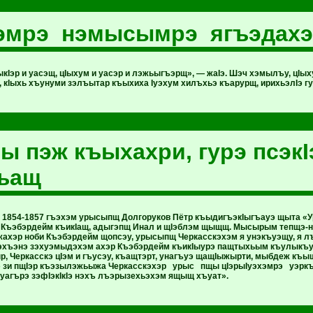
эмрэ нэмысымрэ ягъэдахэ
Iэр и уасэщ, цIыхум и уасэр и лэжьыгъэрщ», — жаIэ. Шэч хэмылъу, цIы
, кIыхь хъунуми зэлъытар къыхиха Iуэхум хилъхьэ къарурщ, ирихьэлIэ 
зы пэж къыхахри, гурэ псэкI
ъащ
э 1854-1857 гъэхэм урысыпщ Долгоруков Пётр къыдигъэкIыгъауэ щыта «
 Къэбэрдейм къикIащ, адыгэпщ Инал и щIэблэм щыщщ. Мысырым тепщэ-
ахэр ноби Къэбэрдейм щопсэу, урысыпщ Черкасскэхэм я унэкъуэщу, я 
хъэнэ зэхуэмыдэхэм ахэр Къэбэрдейм къикIыурэ пащтыхьым къулыкъу х
р, Черкасскэ цIэм и гъусэу, къащтэрт, унагъуэ щащIыжырти, мыбдеж къ
э зи пщIэр къэзылэжьыжа Черкасскэхэр урыс пщы цIэрыIуэхэмрэ уэркъ
Iуагърэ зэфIэкIкIэ нэхъ лъэрызехьэхэм ящыщ хъуат».