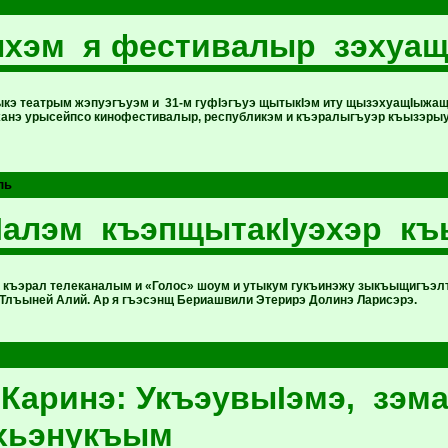
лхэм я фестивалыр зэхуа
кэ театрым жэпуэгъуэм и 31-м гуфIэгъуэ щытыкIэм иту щызэхуащIыжа
ханэ урысейпсо кинофестивалыр, республикэм и къэралыгъуэр къызэры
ль
Iалэм къэпщытакIуэхэр къ
 къэрал телеканалым и «Голос» шоум и утыкум гукъинэжу зыкъыщигъэ
 Тлъыней Алий. Ар я гъэсэнщ Бериашвили Этерирэ Долинэ Ларисэрэ.
Каринэ: УкъэувыIэмэ, зэ
хьэнукъым