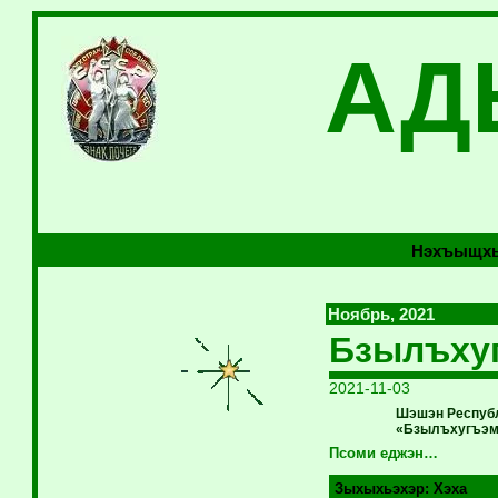
АД
Нэхъыщхь
Ноябрь, 2021
Бзылъхуг
2021-11-03
Шэшэн Республ
«Бзылъхугъэм 
Псоми еджэн…
Зыхыхьэхэр:
Хэха