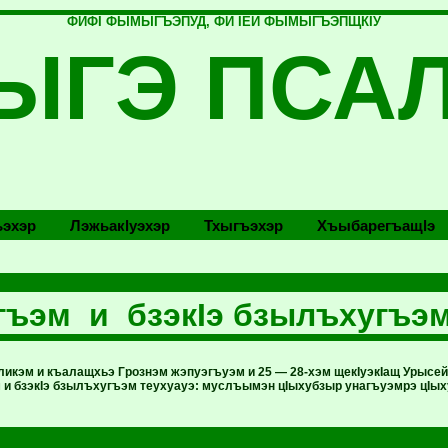
ФИФI ФЫМЫГЪЭПУД, ФИ IЕЙ ФЫМЫГЪЭПЩКIУ
ЫГЭ ПСА
эхэр
Лэжьакlуэхэр
Тхыгъэхэр
Хъыбарегъащlэ
ъэм и бзэкIэ бзылъхугъэм
икэм и къалащхьэ Грознэм жэпуэгъуэм и 25 — 28-хэм щекIуэкIащ Урысей
и бзэкIэ бзылъхугъэм теухуауэ: муслъымэн цIыхубзыр унагъуэмрэ цIых