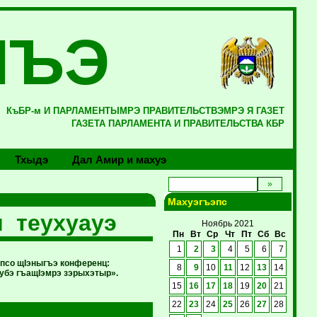
ЛЪЭ
КъБР-м И ПАРЛАМЕНТЫМРЭ ПРАВИТЕЛЬСТВЭМРЭ Я ГАЗЕТ
ГАЗЕТА ПАРЛАМЕНТА И ПРАВИТЕЛЬСТВА КБР
Тхыдэ
Дал Амир и махуэ
Махуэгъэпс
 теухуауэ
Ноябрь 2021
Пн
Вт
Ср
Чт
Пт
Сб
Вс
1
2
3
4
5
6
7
псо щIэныгъэ конференц:
8
9
10
11
12
13
14
убэ гъащIэмрэ зэрыхэтыр».
15
16
17
18
19
20
21
22
23
24
25
26
27
28