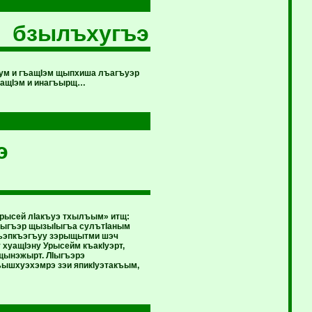
 бзылъхугъэ
хум и гъащIэм щыпхиша лъагъуэр
гуащIэм и инагъырщ…
э
Урысей лIакъуэ тхылъым» итщ:
ныгъэр щызыIыгъа сулътIаным
лъэпкъэгъуу зэрыщытми шэч
уащIэну Урысейм къакIуэрт,
ыщынэжырт. ЛIыгъэрэ
ышхуэхэмрэ зэи япикIуэтакъым,