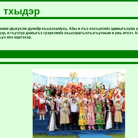
 тхыдэр
анми цIыхухэм дунейр къызэхакIухь. Абы и лъэ нэхъапэкIэ щимыгъэува
эр, и гъуэгур дамыгъэ гуэрхэмкIэ къызэрагъэлъэгъуэным и ужь итхэт. А
уэ япэ картэхэр.