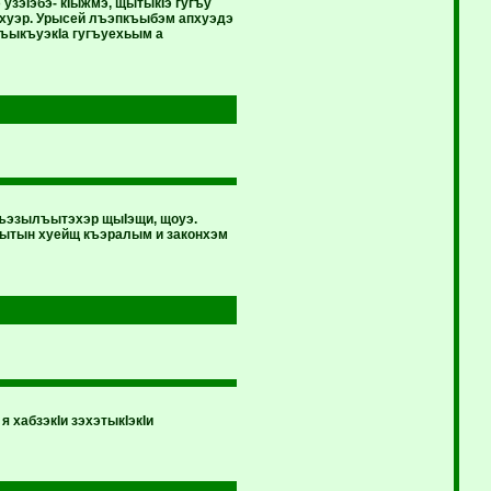
узэIэбэ- кIыжмэ, щытыкIэ гугъу
шхуэр. Урысей лъэпкъыбэм апхуэдэ
ъыкъуэкIа гугъуехьым а
къэзылъытэхэр щыIэщи, щоуэ.
щытын хуейщ къэралым и законхэм
 хабзэкIи зэхэтыкIэкIи