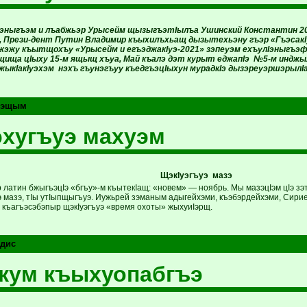
эныгъэм и лъабжьэр Урысейм щызыгъэтIылъа Ушинский Константин 202
 Прези-дент Путин Владимир къыхилъхьащ дызытехьэну гъэр «ГъэсакI
эжу къытщохъу «Урысейм и егъэджакIуэ-2021» зэпеуэм ехъулIэныгъэфI
щища цIыху 15-м ящыщ хъуа, Май къалэ дэт курыт еджапIэ №5-м инд
джыкIакIуэхэм нэхъ гъунэгъуу къедгъэцIыхун мурадкIэ дызэреуэршэрылIа
Iэщым
хугъуэ махуэм
ЩэкIуэгъуэ мазэ
 латин бжыгъэцIэ «бгъу»-м къытекIащ: «новем» — ноябрь. Мы мазэцIэм цIэ з
уэ мазэ, тIы утIыпщыгъуэ. Иужьрей зэманым адыгейхэми, къэбэрдейхэми, Сир
 къагъэсэбэпыр щэкIуэгъуэ «время охоты» жыхуиIэрщ.
дис
кум къыхуопабгъэ