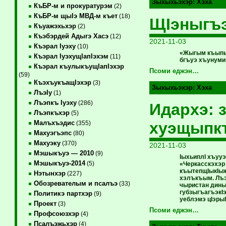
Зыхыхьэхэр:
Хэха
КъБР-м и прокуратурэм
(2)
КъБР-м щыIэ МВД-м къет
(18)
ЩIэныгъ
Къуажэхьхэр
(2)
Къэбэрдей Адыгэ Хасэ
(12)
2021-11-03
Къэрал Iуэху
(10)
«Жыгым къыпык
Къэрал IуэхущIапIэхэм
(11)
бгъуэ хъунуми
Къэрал къулыкъущIапIэхэр
Псоми еджэн…
(59)
КъэхъукъащIэхэр
(3)
Зыхыхьэхэр:
Хэха
ЛъэIу
(1)
Лъэпкъ Iуэху
(286)
Идархэ: 
Лъэпкъхэр
(5)
хуэщыпк
Малъхъэдис
(355)
Махуэгъэпс
(80)
Махуэку
(370)
2021-11-03
Мэшыкъуэ — 2010
(9)
IыхьиплI хъуу
Мэшыкъуэ-2014
(5)
«Черкасскэхэр
къытепщIыкIыж
Нэтынхэр
(227)
хэлъкъым. Лъэ
Обозревателым и псалъэ
(33)
чыристан дины
губзыгъагъэкI
Политикэ партхэр
(9)
уеблэмэ цIэры
Проект
(3)
Псоми еджэн…
Профсоюзхэр
(4)
Псалъэжьхэр
(4)