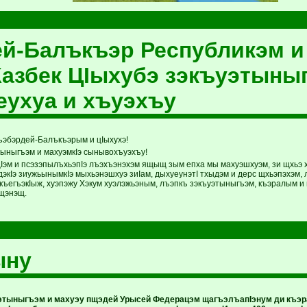
й-Балъкъэр Республикэм и
 Казбек ЦIыхубэ зэкъуэтыны
еухуа и хъуэхъу
ъэбэрдей-Балъкъэрым и цIыхухэ!
тыныгъэм и махуэмкIэ сынывохъуэхъу!
Iэм и псэзэпылъхьэпIэ лъэхъэнэхэм ящыщ зым епха мы махуэшхуэм, зи щхьэ 
экIэ зиужьынымкIэ мыхьэнэшхуэ зиIам, дыхуеунэтI тхыдэм и дерс щхьэпэхэм, л
 къегъэкIыж, хуэпэжу Хэкум хуэлэжьэным, лъэпкъ зэкъуэтыныгъэм, къэралым и 
щэнэщ.
ыну
этыныгъэм и махуэу пщэдей Урысей Федерацэм щагъэлъапIэнум ди къэр