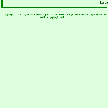
Епсэл
Copyright 2010 АДЫГЭ ПСАЛЪЭ | autor:
Пщыбыхь Рустам:
comik-07@mail.ru
| e-
mail:
adyghe@mail.ru