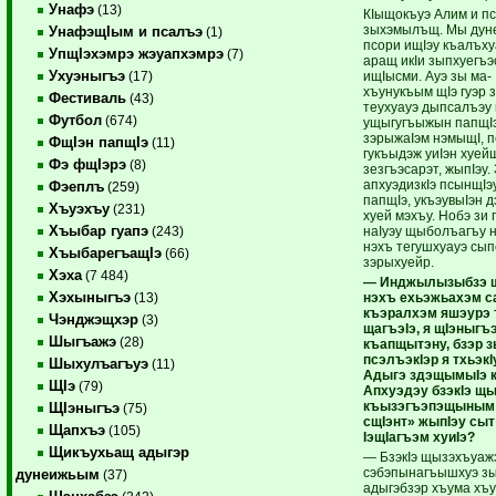
Унафэ
(13)
КIыщокъуэ Алим и п
зыхэмылъщ. Мы дуне
УнафэщIым и псалъэ
(1)
псори ищIэу къалъху
УпщIэхэмрэ жэуапхэмрэ
(7)
аращ икIи зыпхуегъэ
Ухуэныгъэ
ищIысми. Ауэ зы ма-
(17)
хъунукъым щIэ гуэр 
Фестиваль
(43)
теухуауэ дыпсалъэу
Футбол
(674)
ущыгугъыжын папщIэ
зэрыжаIэм нэмыщI, 
ФщIэн папщIэ
(11)
гукъыдэж уиIэн хуей
Фэ фщIэрэ
(8)
зезгъэсарэт, жыпIэу
апхуэдизкIэ псынщIэ
Фэеплъ
(259)
папщIэ, укъэувыIэн д
Хъуэхъу
(231)
хуей мэхъу. Нобэ зи 
Хъыбар гуапэ
наIуэу щыболъагъу н
(243)
нэхъ тегушхуауэ сы
ХъыбарегъащIэ
(66)
зэрыхуейр.
Хэха
(7 484)
— Инджылызыбзэ щ
Хэхыныгъэ
нэхъ ехьэжьахэм с
(13)
къэралхэм яшэурэ 
Чэнджэщхэр
(3)
щагъэIэ, я щIэныг
Шыгъажэ
(28)
къапщытэну, бзэр 
псэлъэкIэр я тхьэк
Шыхулъагъуэ
(11)
Адыгэ здэщымыIэ 
ЩIэ
(79)
Апхуэдэу бзэкIэ щ
къызэгъэпэщыным 
ЩIэныгъэ
(75)
сщIэнт» жыпIэу сыт
Щапхъэ
(105)
IэщIагъэм хуиIэ?
Щикъухьащ адыгэр
— БзэкIэ щызэхъуаж
сэбэпынагъышхуэ зы
дунеижьым
(37)
адыгэбзэр хъума хъу