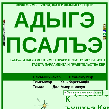
ФИФI ФЫМЫГЪЭПУД, ФИ IЕЙ ФЫМЫГЪЭПЩКIУ
АДЫГЭ
ПСАЛЪЭ
КъБР-м И ПАРЛАМЕНТЫМРЭ ПРАВИТЕЛЬСТВЭМРЭ Я ГАЗЕТ
ГАЗЕТА ПАРЛАМЕНТА И ПРАВИТЕЛЬСТВА КБР
Нэхъыщхьэхэр
Лэжьакlуэхэр
Тхыгъэхэр
Хъыбарегъащlэ
Тхыдэ
Дал Амир и махуэ
«
Зыгъэпсэхугъуэ махуэм
Адыгэ щIалэм къэпщы
К
ъущхьэ Ка