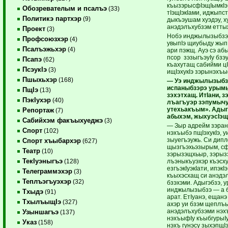
къызэрысфIэщIымкIэ
Обозревателым и псалъэ
(33)
тIэщIэкIами, иджыпс
Политикэ партхэр
(9)
дыкъэушам хуэдэу, 
анэдэлъхубзэм еттыж
Проект
(3)
Нобэ инджылызыбзэм
Профсоюзхэр
(4)
увыпIэ щиубыду жыпI
Псалъэжьхэр
(4)
ари пэжщ. Ауэ сэ а
псор зэзыгъэуIу бзэ
Псапэ
(62)
къахутащ сабийми ц
ПсэукIэ
(3)
ищIэхукIэ зэрынэхъы
Пшыхьхэр
(168)
— Уэ инджылызыбз
испаныбзэрэ урым
ПщIэ
(13)
зэхэтхащ. ИтIани, 
ПэкIухэр
(40)
лъагъуэр зэпумычу
утехьакъым». Адыг
Репортаж
(7)
абыхэм, жыхуэсIэ
Сабийхэм факъыхуеджэ
(3)
— Зыр адрейм зэран
Спорт
(102)
нэхъыбэ пщIэхукIэ, у
зыуегъэужь. Си дип
Спорт хъыбархэр
(627)
щызгъэхьэзырым, сф
Театр
(10)
зэрызэщхьыр, зэрыз
ТекIуэныгъэ
лъэныкъуэхэр къэсх
(128)
езгъэкIуэкIати, ипэк
Телеграммэхэр
(3)
къыхэсхащ си анэдэ
Теплъэгъуэхэр
(32)
бзэхэми. Адыгэбзэ, 
инджылызыбзэ — а 
Тхыдэ
(91)
арат. ЕтIуанэ, ещанэ
ТхылъыщIэ
(327)
ахэр уи бзэм щеплъ
анэдэлъхубзэми нэх
Узыншагъэ
(137)
нэхъыфIу къыбгурыIу
Указ
(158)
нэхъ гунэсу зыхэпщIэ