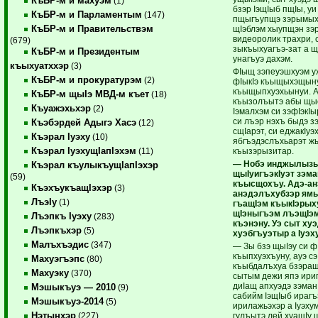
КъБР-м и махуэм
(1)
бзэр IэщIыб пщIы, уи
КъБР-м и Парламентым
(147)
пщыгъупщэ зэрымыхъ
КъБР-м и Правительствэм
щIэблэм хыупщэн з
видеоролик трахри, 
(679)
зыкъыхуагъэ-зат а 
КъБР-м и Президентым
унагъуэ дахэм.
къыхуатххэр
(3)
ФIыщ зэпеуэшхуэм ух
КъБР-м и прокуратурэм
(2)
фIыкIэ къыщыхэщынуи
къыщыпхуэхьынуи. А
КъБР-м щыIэ МВД-м къет
(18)
къызолъытэ абы щыс
Къуажэхьхэр
(2)
Iэмалхэм си зэфIэкI
си лъэр нэхъ быдэ з
Къэбэрдей Адыгэ Хасэ
(12)
сщIарэт, си еджакIу
Къэрал Iуэху
(10)
ябгъэдэслъхьарэт жы
Къэрал IуэхущIапIэхэм
къызэрызитар.
(11)
— Нобэ инджылызы
Къэрал къулыкъущIапIэхэр
щыIуигъэкIуэт зэм
(59)
къысщохъу. Адэ-ан
КъэхъукъащIэхэр
(3)
анэдэлъхубзэр ямы
ЛъэIу
(1)
гъащIэм къыкIэрых
щIэныгъэм лъэщIэ
Лъэпкъ Iуэху
(283)
къэнэну. Уэ сыт хуэ
Лъэпкъхэр
(5)
хуэбгъуэтыр а Iуэх
Малъхъэдис
(347)
— Зы бзэ щыIэу си 
къыпхуэхъуну, ауэ сэ
Махуэгъэпс
(80)
къыбдалъхуа бзэращ.
Махуэку
(370)
сытым дежи япэ ири
диIащ апхуэдэ зэман
Мэшыкъуэ — 2010
(9)
сабийм IэщIыб ирагъ
Мэшыкъуэ-2014
(5)
ирилажьэхэр а Iуэху
Нэтынхэр
гулъытэ лей хуащI
(227)