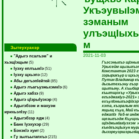
УкъэувыIэ
зэманым
улъэщIых
м
Зытеухуахэр
2021-11-03
"Адыгэ псалъэм" и
хьэщIэщым
Гъэсэныгъэ щIэныг
(5)
Урысейм щызыгъэ
Iуэху еплъыкIэ
(51)
Константин 2023 г
Iуэху щхьэпэ
(12)
зэрырикъур и щхьэ
Путин Владимир к
Абы дегъэпIейтей
(85)
дызытехьэну гъэр 
Адыгэ лъагъуэжьхэмкIэ
(6)
щытыну. А хъыба
къытщохъу «Урыс
Адыгэ хабзэ
(9)
егъэджакIуэ-2021» 
Адыгэ цIэрыIуэхэр
(4)
ехъулIэныгъэфIхэр
Адыгэбзэм и махуэм
хэта, къэралым яп
ящыщ хъуа, Май к
ирихьэлIэу
(11)
еджапIэ №5-м инд
Адыгэбзэр ядж
(4)
щезыгъэдж Къущхь
щIэджыкIакIуэхэм 
Банк Iуэхухэр
(29)
къедгъэцIыхун мур
БэнэкIэ хуит
(2)
дызэреуэршэрылIа
Гу зылъытапхъэ
(215)