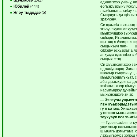
Щэнхабзэ
(242)
еджапIэхэр уиIэну, 
Юбилей
ебгъэкIуэкIыну Iуэху 
(444)
лъэкIыныгъэ сиIэу к
Япэу тыдодзэ
(5)
Сыщогугъ ди щIэныгъ
зрахуэну.
Си щхьэкIэ зыкъэсщ
згъэунэхуащ апхуэдэ
къыпхуищIэр зых
сщIыри, Италием маз
щытащ я бзэмрэ я щ
сыщыхъун пап- щIэ
сфIэфу есхьэкIат а 
апхуэдэ еджапIэр сэ
сыщыхьэтщ.
Си хъуэпсапIэхэр зэ
еджакIуэхэрщ. Зэман 
школыр къаухынущ. 
къыдбгъэдилъхьат, 
абы дызыхуригъэ-дж
жаIэжмэ, ахэр цIыху г
насыпыфIэу дунейм 
мыхьэнэшхуэ зиIэр.
— Зэпеуэм ущыхэты
пэж къызэрыдэтым
гу лъатащ. Уи щхь
утепсэлъыхьыфмэ
теухуауи псалъитI
— Гурэ псэкIэ ппэгъ
ущиIэныр насыпышху
щIыбагъ дэмытамэ, с
лэжьыгъэмрэ зэпэщ м