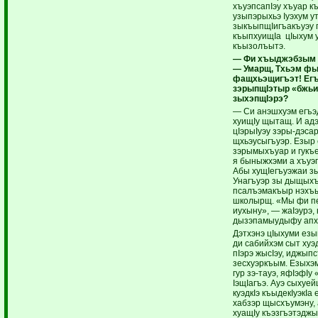
хъуэпсапIэу хъуар к
узыпэрыхьэ Iуэхум ут
зыкъыпщIигъакъуэу 
къыпхуищIа цIыхум 
къызолъытэ.
— Фи хъыджэбзым и
— Умарщ, Тхьэм ф
фащхьэщигъэт! Ег
зэрыпщIэтыр «бжьи
зыхэпщIэрэ?
— Си анэшхуэм егъэд
хуищIу щытащ. И ад
цIэрыIуэу зэры-дэс
щхьэусыгъуэр. Езыр 
зэрымыхъуар и гукъе
я быныжхэми а хъуэп
Абы хущIегъуэжаи з
Унагъуэр зы дыщыхъ
псалъэмакъыр нэхъы
школырщ. «Мы фи п
иухыну», — жаIэурэ
дызэпамыудыфу апху
Дэтхэнэ цIыхуми езы
ди сабийхэм сыт хуэ
пIэрэ жысIэу, иджыпс
зесхуэркъым. Езыхэ
гур зэ-тауэ, яфIэфIу
IэщIагъэ. Ауэ сыхуе
куэдкIэ къыдекIуэкIа
хабзэр щысхъумэну, 
хуащIу къэзгъэтэджы