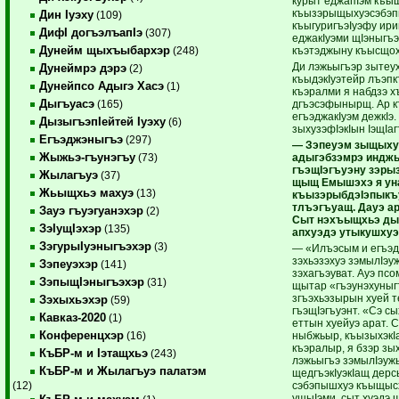
курыт еджапIэм къыщ
къызэрыщыхуэсэбэп
Дин Iуэху
(109)
къыгуригъэIуэфу ири
ДифI догъэлъапIэ
(307)
еджакIуэми щIэныгъэ
Дунейм щыхъыбархэр
къэтэджыну къысщох
(248)
Ди лэжьыгъэр зытеух
Дунеймрэ дэрэ
(2)
къыдэкIуэтейр лъэпк
Дунейпсо Адыгэ Хасэ
(1)
къэралми я набдзэ х
Дыгъуасэ
дгъэсэфынырщ. Ар 
(165)
егъэджакIуэм дежкIэ
ДызыгъэпIейтей Iуэху
(6)
зыхузэфIэкIын IэщIа
Егъэджэныгъэ
(297)
— Зэпеуэм зыщых
Жыжьэ-гъунэгъу
адыгэбзэмрэ индж
(73)
гъэщIэгъуэну зэры
Жылагъуэ
(37)
щыщ Емышэхэ я ун
Жьыщхьэ махуэ
(13)
къызэрыбдэIэпыкъ
тлъэгъуащ. Дауэ а
Зауэ гъуэгуанэхэр
(2)
Сыт нэхъыщхьэ ды
ЗэIущIэхэр
(135)
апхуэдэ утыкушхуэ
ЗэгурыIуэныгъэхэр
(3)
— «Илъэсым и егъэд
зэхьэзэхуэ зэмылIэу
Зэпеуэхэр
(141)
зэхагъэуват. Ауэ пс
ЗэпыщIэныгъэхэр
(31)
щытар «гъэунэхуныг
згъэхьэзырын хуей 
Зэхыхьэхэр
(59)
гъэщIэгъуэнт. «Сэ с
Кавказ-2020
(1)
еттын хуейуэ арат. С
Конференцхэр
ныбжьыр, къызыхэкI
(16)
къэралыр, я бзэр зы
КъБР-м и Iэтащхьэ
(243)
лэжьыгъэ зэмылIэуж
КъБР-м и Жылагъуэ палатэм
щедгъэкIуэкIащ дерс
сэбэпышхуэ къыщыс
(12)
ущыIэми, сыт хуэдэ 