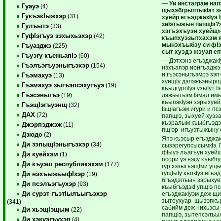
— Уи инстаграм нап
Гуауэ
(4)
щызэбгрыптыкIат з
ГукъэкIыжхэр
(31)
хуейр егъэджакIуэ 
зиIэтыжын папщIэ?
Гулъытэ
(33)
хэгъэхъуэн хуейщ»,
ГуфIэгъуэ зэхыхьэхэр
(42)
къыпхуэзытхахэм 
мынэхъыбэу си фIэ
Гъуазджэ
(225)
сыт хуэдэ жэуап еп
Гъуэгу къежьапIэ
(60)
— Дэтхэнэ егъэджакI
Гъэлъэгъуэныгъэхэр
(154)
нэхъапэр иригъаджэ
и гъэсэныгъэмрэ зэ
Гъэмахуэ
(13)
хуищIу дэлэжьэнырщ
Гъэмахуэ зыгъэпсэхугъуэ
(19)
къыдгуроIуэ узыIут I
Гъэсэныгъэ
лэжьыгъэм Iэмал им
(19)
къыпэкIуэн зэрыхуей
ГъэщIэгъуэнщ
(32)
IэщIагъэм игури и п
ДАХ
(72)
папщIэ, зыхуей хуэза
къэралым къыбгъэдэк
Джэрпэджэж
(11)
пщIэр игъуэтыжыну 
Дзюдо
(2)
Япэ къэсыр егъэджак
Ди зэпыщIэныгъэхэр
(34)
сызэрегупсысымкIэ. 
фIыуэ лъагъун хуейщ
Ди куейхэм
(1)
псори уэ нэсу къыбгу
Ди къуэш республикэхэм
(177)
гур хэзыгъэщIми ущы
гущIыIу къокIуэ егъэ
Ди нэхъыжьыфIхэр
(19)
бгъэдэлъын зэрыхуе
Ди псэлъэгъухэр
(93)
къыбгъэдэкI упщIэ п
Ди сурэт гъэтIылъыгъэхэр
егъэджакIуэм деж щ
зытеухуар щызэпкър
(341)
сабийм деж нихьэсы-
Ди хьэщIэщым
(22)
папщIэ, зытепсэлъы
Ди хэкуэгъухэр
(4)