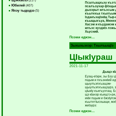
Щэнхабзэ
(217)
Псалъащхьэу къэт
Юбилей
(407)
псалъэухар фIэщы
дызэрыт илъэсым 
Япэу тыдодзэ
(5)
къытехьа тхылъым.
IэдакъэщIэкIщ Тыр-
къыщыхъуа, Мюнхе
Хасэм и къудамэм 
илъэс куэдкIэ лэж
Хьусний.
Псоми еджэн…
Зыхыхьэхэр:
ТхылъыщIэ
ЦIыкIураш
2021-11-17
Дыщэ кI
Еуэщ-еIэри, зы Бзу ц
пщым и пхъэнкIий и
щыулъэпхъащэм-
щыулъэпхъащэурэ, з
цIыкIу къигъуэтащ. Б
щэ кIанэр къищтэ-ри
икIи пщым и бжэIупэ
къытетIысхьащи, мэ
жиIэурэ:
Псоми еджэн…