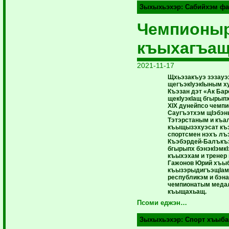
Зыхыхьэхэр:
Сабийхэм ф
Чемпионы
къыхагъащ
2021-11-17
Щхьэзакъуэ зэзауэ
щегъэкIуэкIыным х
Къэзан дэт «Ак Ба
щекIуэкIащ бгырыпх
XIX дунейпсо чемпи
Саугъэтхэм щIэбэн
Тэтэрстаным и къ
къыщызэхуэсат къэ
спортсмен нэхъ лъ
Къэбэрдей-Балък
бгырыпх бэнэкIэмкI
къыхэхам и тренер
Гажонов Юрий хъы
къызэрыдигъэщIамк
республикэм и бэна
чемпионатым медал
къыщахьащ.
Псоми еджэн…
Зыхыхьэхэр:
Спорт хъыба