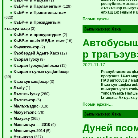
КъБР-м и махуэм
(1)
республикэм зыщы
КъБР-м и Парламентым
(129)
лъэхъэнэр къыгуэх
епхащ Ефэндым и ц
КъБР-м и Правительствэм
(623)
Псоми еджэн…
КъБР-м и Президентым
къыхуатххэр
(3)
Зыхыхьэхэр:
Хэха
КъБР-м и прокуратурэм
(2)
Автобусыщ
КъБР-м щыIэ МВД-м къет
(18)
Къуажэхьхэр
(2)
р трагъэу
Къэбэрдей Адыгэ Хасэ
(12)
Къэрал Iуэху
(9)
2021-11-17
Къэрал IуэхущIапIэхэм
(11)
Къэрал къулыкъущIапIэхэр
Республикэм ис цI
ирогузавэ 14-нэ ма
(59)
ПАЗ автобуси 7 маф
КъэхъукъащIэхэр
(3)
КъэхъукъащIэм икIэ
ЛъэIу
(1)
къыхуагъуэта хэкI
топсэлъыхь Налшы
Лъэпкъ Iуэху
(280)
Iэтащхьэ Ахъуэхъу
Лъэпкъхэр
(5)
Псоми еджэн…
Малъхъэдис
(319)
Махуэгъэпс
(78)
Зыхыхьэхэр:
Хэха
Махуэку
(365)
Дуней псо
Мэшыкъуэ — 2010
(9)
Мэшыкъуэ-2014
(5)
Нэтынхэр
(227)