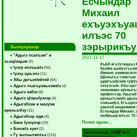
Есчындар
Михаил
ехъуэхъуа
илъэс 70
зэрырикъу
Зытеухуахэр
"Адыгэ псалъэм" и
2021-11-17
хьэщIэщым
(5)
КъБР-м и Iэтащхьэ К
Iуэху еплъыкIэ
(50)
Казбек щэкIуэгъуэм
Финанс университе
Iуэху щхьэпэ
(11)
ЩIэныгъэ советым
Абы дегъэпIейтей
(84)
щригъэкIуэкIа гуфI
зэхуэсым. Абы ща
Адыгэ лъагъуэжьхэмкIэ
(4)
экономикэ щIэныгъэ
Адыгэ хабзэ
(9)
профессор, Урысей
Адыгэ цIэрыIуэхэр
(4)
щIэныгъэмкIэ щIыхь
лэжьакIуэ, Егъэдж
Адыгэбзэм и махуэм
урысей академием 
ирихьэлIэу
(11)
Есчындар Михаил, 
ныбжьыр илъэс 70 
Адыгэбзэр ядж
(4)
Псоми еджэн…
Банк Iуэхухэр
(29)
БэнэкIэ хуит
(2)
Зыхыхьэхэр:
КъБР-м и
Гу зылъытапхъэ
(214)