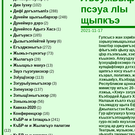
Дин Iуэху
(102)
псэуа лIы
ДифI догъэлъапIэ
(288)
щыпкъэ
Дунейм щыхъыбархэр
(248)
Дунеймрэ дэрэ
(2)
Дунейпсо Адыгэ Хасэ
(1)
2021-11-17
Дыгъуасэ
(165)
Гупсысэ жан зэриIэ
ДызыгъэпIейтей Iуэху
(6)
зэрыхуэмыщхьэхым
IэнатIэр зэрыригъэ
Егъэджэныгъэ
(272)
фIыгъэкIэ цIыху щ
Жыжьэ-гъунэгъу
(73)
цIэр лъэпкъым, хэ
къыхонэ. Апхуэдэу
Жылагъуэ
(28)
IуэхущIафэхэмрэ г
Жьыщхьэ махуэ
(13)
купщIафIэмрэ дэтх
щапхъэ нэсу къыт-
Зауэ гъуэгуанэхэр
(2)
къэрал, политикэ, 
ЗэIущIэхэр
(113)
лэжьакIуэ, Къэбэр
ЗэгурыIуэныгъэхэр
(3)
Республикэм щэнха
министру илъэс 20-
Зэпеуэхэр
(137)
лэжьа, «Хэку» зэгу
ЗэпыщIэныгъэхэр
(28)
Къэбэрдей Адыгэ Х
Налшык къалэ къу
Зэхыхьэхэр
(56)
тхьэмадэу щыта Е
Кавказ-2020
(1)
Джылахъстэн Къасы
Гур щIэгушхуэ Iуэх
Конференцхэр
(16)
къызэгъэпэщакIуэу
КъБР-м и Iэтащхьэ
(241)
гурэ-псэкIэ яхуэлэж
КъБР-м и Жылагъуэ палатэм
нэсущ ар дигу къыз
Театрым, музыкэм,
(12)
цIыхубэ творчеств