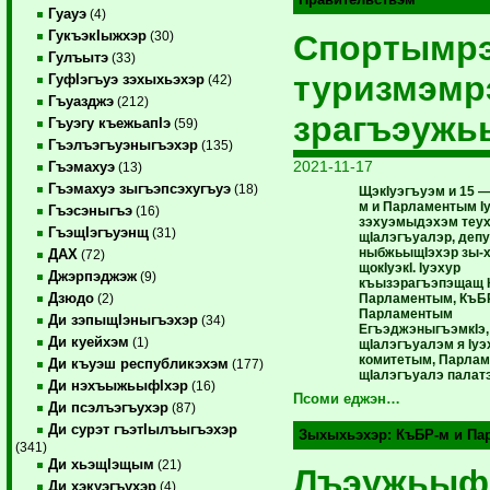
Правительствэм
Гуауэ
(4)
ГукъэкIыжхэр
Спортымр
(30)
Гулъытэ
(33)
туризмэмр
ГуфIэгъуэ зэхыхьэхэр
(42)
Гъуазджэ
(212)
зрагъэужь
Гъуэгу къежьапIэ
(59)
Гъэлъэгъуэныгъэхэр
(135)
2021-11-17
Гъэмахуэ
(13)
Гъэмахуэ зыгъэпсэхугъуэ
(18)
ЩэкIуэгъуэм и 15 —
м и Парламентым I
Гъэсэныгъэ
(16)
зэхуэмыдэхэм теу
ГъэщIэгъуэнщ
(31)
щIалэгъуалэр, депу
ныбжьыщIэхэр зы-х
ДАХ
(72)
щокIуэкI. Iуэхур
Джэрпэджэж
(9)
къызэрагъэпэщащ 
Дзюдо
Парламентым, КъБР
(2)
Парламентым
Ди зэпыщIэныгъэхэр
(34)
ЕгъэджэныгъэмкIэ,
Ди куейхэм
(1)
щIалэгъуалэм я Iуэ
комитетым, Парлам
Ди къуэш республикэхэм
(177)
щIалэгъуалэ палат
Ди нэхъыжьыфIхэр
(16)
Псоми еджэн…
Ди псэлъэгъухэр
(87)
Ди сурэт гъэтIылъыгъэхэр
Зыхыхьэхэр:
КъБР-м и Па
(341)
Ди хьэщIэщым
(21)
Лъэужьыф
Ди хэкуэгъухэр
(4)