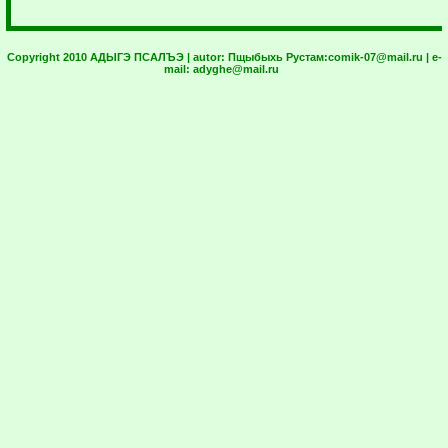
Copyright 2010 АДЫГЭ ПСАЛЪЭ | autor:
Пщыбыхь Рустам:
comik-07@mail.ru
| e-
mail:
adyghe@mail.ru