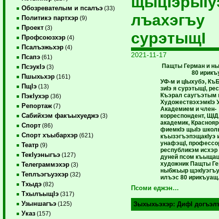
щыцIэрыIу
Обозревателым и псалъэ
(33)
лъахэгъу
Политикэ партхэр
(9)
Проект
(3)
сурэтыщI
Профсоюзхэр
(4)
Псалъэжьхэр
(4)
2021-11-17
Псапэ
(61)
Пащты Герман и н
ПсэукIэ
(3)
80 ирик
Пшыхьхэр
(161)
УФ-м и цIыхубэ, Къ
ПщIэ
(13)
зиIэ я сурэтыщI, ре
Къэрал саугъэтым и
ПэкIухэр
(36)
ХудожествэхэмкIэ 
Репортаж
(7)
Академием и член-
Сабийхэм факъыхуеджэ
корреспондент, ЩIД
(3)
академик, Краснояр
Спорт
(86)
фиемкIэ щыIэ школ
Спорт хъыбархэр
(621)
къызэгъэпэщакIуэ и
унафэщI, профессо
Театр
(9)
республикэм исхэр
ТекIуэныгъэ
(127)
дуней псом къыщац
художник Пащты Ге
Телеграммэхэр
(3)
ныбжьыр щэкIуэгъу
Теплъэгъуэхэр
(32)
илъэс 80 ирикъуащ
Тхыдэ
(82)
Псоми еджэн…
ТхылъыщIэ
(317)
Узыншагъэ
(125)
Зыхыхьэхэр:
ДифI догъэл
Указ
(157)