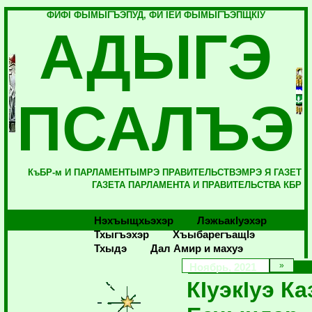
ФИФI ФЫМЫГЪЭПУД, ФИ IЕЙ ФЫМЫГЪЭПЩКIУ
АДЫГЭ
ПСАЛЪЭ
КъБР-м И ПАРЛАМЕНТЫМРЭ ПРАВИТЕЛЬСТВЭМРЭ Я ГАЗЕТ
ГАЗЕТА ПАРЛАМЕНТА И ПРАВИТЕЛЬСТВА КБР
Нэхъыщхьэхэр
Лэжьакlуэхэр
Тхыгъэхэр
Хъыбарегъащlэ
Тхыдэ
Дал Амир и махуэ
Ноябрь, 2021
КIуэкIуэ Ка