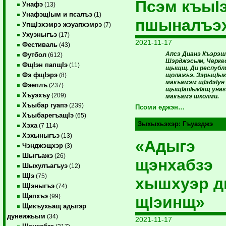
Псэм къыI
Унафэ
(13)
УнафэщIым и псалъэ
(1)
пшыналъэ
УпщIэхэмрэ жэуапхэмрэ
(7)
Ухуэныгъэ
(17)
2021-11-17
Фестиваль
(43)
Апсэ Дианэ Къэрэш
Футбол
(612)
Шэрджэсым, Черкес
ФщIэн папщIэ
(11)
щыщщ. Ди республ
Фэ фщIэрэ
щолажьэ. ЗэрыцIык
(8)
макъамэм щIэдэIун
Фэеплъ
(237)
щыщIапIыкIащ уна
Хъуэхъу
(209)
макъамэ школми.
Хъыбар гуапэ
(239)
Псоми еджэн…
ХъыбарегъащIэ
(65)
Зыхыхьэхэр:
Гъуазджэ
Хэха
(7 114)
Хэхыныгъэ
(13)
«Адыгэ
Чэнджэщхэр
(3)
Шыгъажэ
(26)
щэнхабзэ
Шыхулъагъуэ
(12)
ЩIэ
(75)
хышхуэр д
ЩIэныгъэ
(74)
Щапхъэ
(99)
щIэинщ»
Щикъухьащ адыгэр
дунеижьым
(34)
2021-11-17