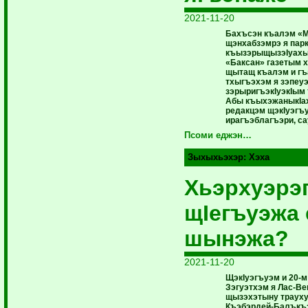
2021-11-20
Бахъсэн къалэм «
щэнхабзэмрэ я пар
къызэрыщызэIуахым
«Баксан» газетым х
щытащ къалэм и г
тхыгъэхэм я зэпеу
зэрыригъэкIуэкIым
Абы къыхэжаныкIах
редакцэм щэкIуэгъу
ирагъэблагъэри, са
Псоми еджэн…
Зыхыхьэхэр:
Хэха
Хьэрхуэрэ
щIегъуэжа 
шынэжа?
2021-11-20
ЩэкIуэгъуэм и 20-
Зэгуэтхэм я Лас-Ве
щызэхэтыну траух
Къэбэрдей-Балък