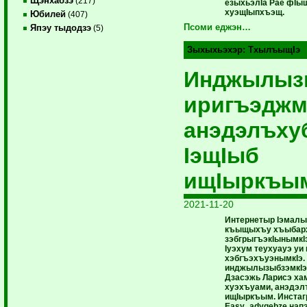
Щэнхабзэ
(217)
езыхьэлIа Рае фIыщ
хуэщIыпхъэщ.
Юбилей
(407)
Псоми еджэн…
Япэу тыдодзэ
(5)
Зыхыхьэхэр:
ТхылъыщIэ
Инджылыз
иригъэджм
анэдэлъху
IэщIыб
ищIыркъы
2021-11-20
Интернетыр Iэмалы
къыщыхъу хъыбарх
зэбгрыгъэкIынымкI
Iуэхум теухуауэ уи
хэбгъэхъуэнымкIэ.
инджылызыбзэмкIэ 
Дзасэжь Ларисэ хам
хуэхъуами, анэдэл
ищIыркъым. Инстаг
Easy_adygebze нап