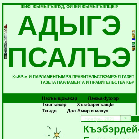
ФИФI ФЫМЫГЪЭПУД, ФИ IЕЙ ФЫМЫГЪЭПЩКIУ
АДЫГЭ
ПСАЛЪЭ
КъБР-м И ПАРЛАМЕНТЫМРЭ ПРАВИТЕЛЬСТВЭМРЭ Я ГАЗЕТ
ГАЗЕТА ПАРЛАМЕНТА И ПРАВИТЕЛЬСТВА КБР
Нэхъыщхьэхэр
Лэжьакlуэхэр
Тхыгъэхэр
Хъыбарегъащlэ
Тхыдэ
Дал Амир и махуэ
Ноябрь, 2021
Къэбэрдей