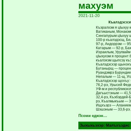
махуэм
2021-11-20
Къалэдэсхэ
Къэралхэм я цIыхуу 
Ватиканым, Монакэм
Сингапурым цIыхуу 
100-р къалэдэсщ, Б
97-р, Андоррэм — 95
Катарым — 92-р, Ба
Израилым, Уругвайм 
цIыхухэм я процент 
къалэхэм щыпсэу къэ
Къалэдэсхэр щынэхъ
Бутанырщ — процент
Руандэмрэ Бурундие
Непалым — 11-щ, Уг
Къалэдэсхэр щохъу:
76,2-рэ, Урысей Фед
УФ-м и республикэхэ
Дагъыстэным — 41,5
32,4-рэ, Къэбэрдей-
рэ, Къалмыкъым — 3
Ищхъэрэ — Аланием 
Шэшэным — 33,6-рэ.
Псоми еджэн…
Зыхыхьэхэр:
Малъхъэдис