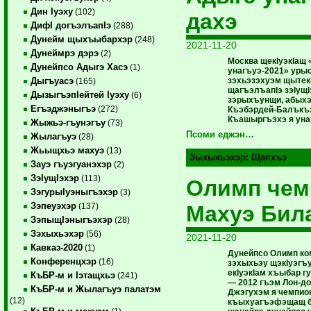
Дин Iуэху
(102)
дахэ
ДифI догъэлъапIэ
(288)
Дунейм щыхъыбархэр
(248)
2021-11-20
Дунеймрэ дэрэ
(2)
Москва щекIуэкIащ
Дунейпсо Адыгэ Хасэ
(1)
унагъуэ-2021» уры
зэхьэзэхуэм щытек
Дыгъуасэ
(165)
щагъэлъапIэ зэIущI
ДызыгъэпIейтей Iуэху
(6)
зэрыхъунщи, абых
Егъэджэныгъэ
(272)
Къэбэрдей-Балък
Къашыргъэхэ я уна
Жыжьэ-гъунэгъу
(73)
Псоми еджэн…
Жылагъуэ
(28)
Жьыщхьэ махуэ
(13)
Зыхыхьэхэр:
Щапхъэ
Зауэ гъуэгуанэхэр
(2)
ЗэIущIэхэр
(113)
Олимп чем
ЗэгурыIуэныгъэхэр
(3)
Зэпеуэхэр
Махуэ Бил
(137)
ЗэпыщIэныгъэхэр
(28)
Зэхыхьэхэр
(56)
2021-11-20
Кавказ-2020
(1)
Дунейпсо Олимп ко
Конференцхэр
(16)
зэхыхьэу щэкIуэгъу
екIуэкIам хъыбар 
КъБР-м и Iэтащхьэ
(241)
— 2012 гъэм Лон-д
КъБР-м и Жылагъуэ палатэм
Джэгухэм я чемпион
(12)
къыхуагъэфэщащ бэ