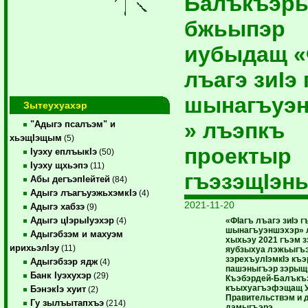
Балъкъэр
бжьыпэр
иубыдащ «
лъагэ зиIэ 
шынагъуэ
Зытеухуахэр
» лъэпкъ
"Адыгэ псалъэм" и
хьэщIэщым
(5)
проектыр
Iуэху еплъыкIэ
(50)
Iуэху щхьэпэ
(11)
гъэзэщIэн
Абы дегъэпIейтей
(84)
Адыгэ лъагъуэжьхэмкIэ
(4)
2021-11-20
Адыгэ хабзэ
(9)
Адыгэ цIэрыIуэхэр
«ФIагъ лъагэ зиIэ г
(4)
шынагъуэншэхэр» 
Адыгэбзэм и махуэм
хыхьэу 2021 гъэм 
ирихьэлIэу
(11)
яубзыхуа лэжьыгъ
зэрехъулIэмкIэ къ
Адыгэбзэр ядж
(4)
пашэныгъэр зэрыщ
Банк Iуэхухэр
(29)
Къэбэрдей-Балъкъ
къыхуагъэфэщащ У
БэнэкIэ хуит
(2)
Правительствэм и
Гу зылъытапхъэ
(214)
дамыгъэрэ.