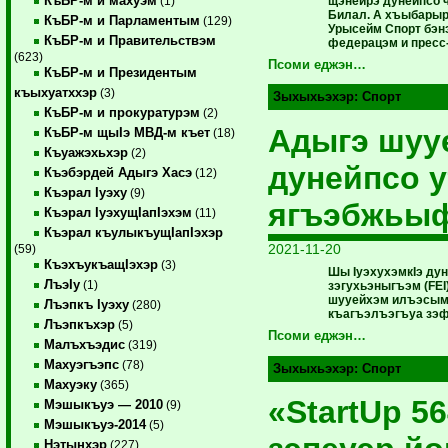
КъБР-м и махуэм
щэнейрэ дунейпсо 
(1)
Билал. А хъыбарыр
КъБР-м и Парламентым
(129)
Урысейм Спорт бэнэ
КъБР-м и Правительствэм
федерацэм и пресс-
(623)
Псоми еджэн…
КъБР-м и Президентым
къыхуатххэр
(3)
Зыхыхьэхэр:
Спорт
КъБР-м и прокуратурэм
(2)
Адыгэ шуу
КъБР-м щыIэ МВД-м къет
(18)
Къуажэхьхэр
(2)
дунейпсо 
Къэбэрдей Адыгэ Хасэ
(12)
Къэрал Iуэху
(9)
ягъэбжьыф
Къэрал IуэхущIапIэхэм
(11)
Къэрал къулыкъущIапIэхэр
2021-11-20
(59)
КъэхъукъащIэхэр
(3)
Шы IуэхухэмкIэ ду
ЛъэIу
(1)
зэгухьэныгъэм (FEI
шууейхэм илъэсым
Лъэпкъ Iуэху
(280)
къагъэлъэгъуа зэф
Лъэпкъхэр
(5)
Псоми еджэн…
Малъхъэдис
(319)
Махуэгъэпс
(78)
Зыхыхьэхэр:
Спорт
Махуэку
(365)
«StartUp 5
Мэшыкъуэ — 2010
(9)
Мэшыкъуэ-2014
(5)
Нэтынхэр
(227)