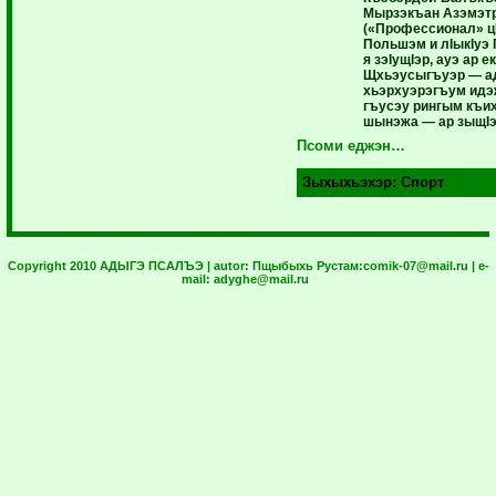
Мырзэкъан Азэмэт
(«Профессионал» ц
Польшэм и лIыкIуэ
я зэIущIэр, ауэ ар 
Щхьэусыгъуэр — ад
хьэрхуэрэгъум ид
гъусэу рингым къих
шынэжа — ар зыщIэ
Псоми еджэн…
Зыхыхьэхэр:
Спорт
Copyright 2010 АДЫГЭ ПСАЛЪЭ | autor:
Пщыбыхь Рустам:
comik-07@mail.ru
| e-
mail:
adyghe@mail.ru