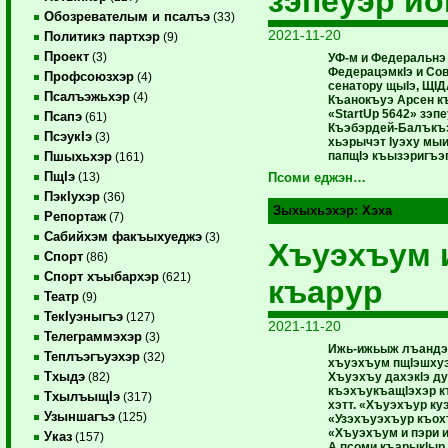
зэпеуэр йо
Обозревателым и псалъэ
(33)
2021-11-20
Политикэ партхэр
(9)
Проект
(3)
УФ-м и Федеральнэ
ФедерацэмкIэ и Со
Профсоюзхэр
(4)
сенатору щыIэ, ЩIД
Псалъэжьхэр
(4)
Къанокъуэ Арсен 
«StartUp 5642» зэпе
Псапэ
(61)
Къэбэрдей-Балък
ПсэукIэ
(3)
хьэрычэт Iуэху мы
папщIэ къызэригъэ
Пшыхьхэр
(161)
ПщIэ
(13)
Псоми еджэн…
ПэкIухэр
(36)
Зыхыхьэхэр:
Хэха
Репортаж
(7)
Сабийхэм факъыхуеджэ
(3)
Хъуэхъум 
Спорт
(86)
Спорт хъыбархэр
(621)
къарур
Театр
(9)
ТекIуэныгъэ
(127)
2021-11-20
Телеграммэхэр
(3)
Ижь-ижьыж лъандэ
Теплъэгъуэхэр
(32)
хъуэхъум пщlэшхуэ 
Тхыдэ
Хъуэхъу дахэкlэ д
(82)
къэхъукъащlэхэр к
ТхылъыщIэ
(317)
хэтт. «Хъуэхъур к
Узыншагъэ
(125)
«Узэхъуэхъур къох
«Хъуэхъум и пэри и
Указ
(157)
А псоми къарыкlыр