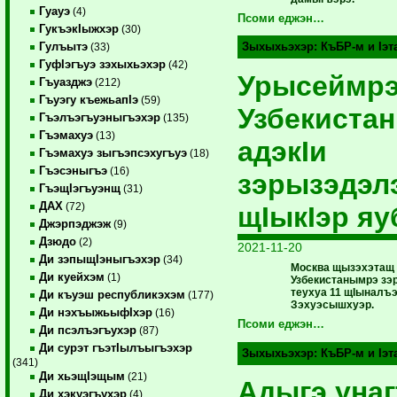
Гуауэ
(4)
Псоми еджэн…
ГукъэкIыжхэр
(30)
Гулъытэ
Зыхыхьэхэр:
КъБР-м и Iэ
(33)
ГуфIэгъуэ зэхыхьэхэр
(42)
Урысеймр
Гъуазджэ
(212)
Гъуэгу къежьапIэ
(59)
Узбекиста
Гъэлъэгъуэныгъэхэр
(135)
Гъэмахуэ
(13)
адэкIи
Гъэмахуэ зыгъэпсэхугъуэ
(18)
Гъэсэныгъэ
(16)
зэрызэдэл
ГъэщIэгъуэнщ
(31)
ДАХ
(72)
щIыкIэр я
Джэрпэджэж
(9)
Дзюдо
(2)
2021-11-20
Ди зэпыщIэныгъэхэр
(34)
Москва щызэхэтащ
Ди куейхэм
(1)
Узбекистанымрэ з
теухуа 11 щIыналъ
Ди къуэш республикэхэм
(177)
Зэхуэсышхуэр.
Ди нэхъыжьыфIхэр
(16)
Псоми еджэн…
Ди псэлъэгъухэр
(87)
Ди сурэт гъэтIылъыгъэхэр
Зыхыхьэхэр:
КъБР-м и Iэ
(341)
Ди хьэщIэщым
(21)
Адыгэ уна
Ди хэкуэгъухэр
(4)