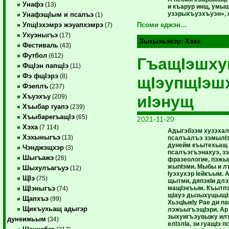
Унафэ
(13)
и къарур инщ, умы
узэрыхъуэхъуэн», 
УнафэщIым и псалъэ
(1)
УпщIэхэмрэ жэуапхэмрэ
Псоми еджэн…
(7)
Ухуэныгъэ
(17)
Зыхыхьэхэр:
Хэха
Фестиваль
(43)
Футбол
(612)
ГъащIэшх
ФщIэн папщIэ
(11)
Фэ фщIэрэ
(8)
щIэупщIэш
Фэеплъ
(237)
иIэнущ
Хъуэхъу
(209)
Хъыбар гуапэ
(239)
ХъыбарегъащIэ
(65)
2021-11-20
Хэха
(7 114)
Адыгэбзэм хузэха
Хэхыныгъэ
(13)
псалъалъэ зэмылI
дунейм къытехьащ
Чэнджэщхэр
(3)
псалъэгъэнахуэ, зэ
Шыгъажэ
(26)
фразеологие, пэжы
жыпIэми. Мыбы и л
Шыхулъагъуэ
(12)
Iуэхухэр Iейкъым. 
ЩIэ
(75)
щытми, дяпэкIи дл
мащIэкъым. Къытп
ЩIэныгъэ
(74)
щIауэ дызыхущыщ
Щапхъэ
(99)
ХьэцIыкIу Рае ди п
Щикъухьащ адыгэр
лэжьыгъэщIэри. Ар
зыхуигъэувыжу ил
дунеижьым
(34)
елIэлIа, зи гуащIэ