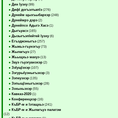
Дин Iуэху
(99)
ДифI догъэлъапIэ
(276)
Дунейм щыхъыбархэр
(248)
Дунеймрэ дэрэ
(2)
Дунейпсо Адыгэ Хасэ
(1)
Дыгъуасэ
(165)
ДызыгъэпIейтей Iуэху
(6)
Егъэджэныгъэ
(257)
Жыжьэ-гъунэгъу
(73)
Жылагъуэ
(27)
Жьыщхьэ махуэ
(13)
Зауэ гъуэгуанэхэр
(2)
ЗэIущIэхэр
(107)
ЗэгурыIуэныгъэхэр
(3)
Зэпеуэхэр
(135)
ЗэпыщIэныгъэхэр
(28)
Зэхыхьэхэр
(55)
Кавказ-2020
(1)
Конференцхэр
(16)
КъБР-м и Iэтащхьэ
(241)
КъБР-м и Жылагъуэ палатэм
(12)