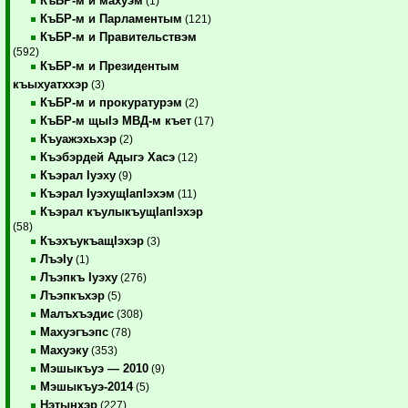
КъБР-м и махуэм
(1)
КъБР-м и Парламентым
(121)
КъБР-м и Правительствэм
(592)
КъБР-м и Президентым
къыхуатххэр
(3)
КъБР-м и прокуратурэм
(2)
КъБР-м щыIэ МВД-м къет
(17)
Къуажэхьхэр
(2)
Къэбэрдей Адыгэ Хасэ
(12)
Къэрал Iуэху
(9)
Къэрал IуэхущIапIэхэм
(11)
Къэрал къулыкъущIапIэхэр
(58)
КъэхъукъащIэхэр
(3)
ЛъэIу
(1)
Лъэпкъ Iуэху
(276)
Лъэпкъхэр
(5)
Малъхъэдис
(308)
Махуэгъэпс
(78)
Махуэку
(353)
Мэшыкъуэ — 2010
(9)
Мэшыкъуэ-2014
(5)
Нэтынхэр
(227)