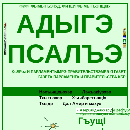
ФИФI ФЫМЫГЪЭПУД, ФИ IЕЙ ФЫМЫГЪЭПЩКIУ
АДЫГЭ
ПСАЛЪЭ
КъБР-м И ПАРЛАМЕНТЫМРЭ ПРАВИТЕЛЬСТВЭМРЭ Я ГАЗЕТ
ГАЗЕТА ПАРЛАМЕНТА И ПРАВИТЕЛЬСТВА КБР
Нэхъыщхьэхэр
Лэжьакlуэхэр
Тхыгъэхэр
Хъыбарегъащlэ
Тхыдэ
Дал Амир и махуэ
«
Азербайджанхэр ди респуб
«Iуащхьэмахуэ» зыгъэпсэху
ГъущI