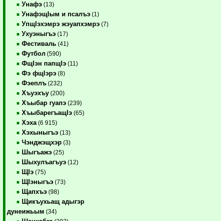
Унафэ
(13)
УнафэщIым и псалъэ
(1)
УпщIэхэмрэ жэуапхэмрэ
(7)
Ухуэныгъэ
(17)
Фестиваль
(41)
Футбол
(590)
ФщIэн папщIэ
(11)
Фэ фщIэрэ
(8)
Фэеплъ
(232)
Хъуэхъу
(200)
Хъыбар гуапэ
(239)
ХъыбарегъащIэ
(65)
Хэха
(6 915)
Хэхыныгъэ
(13)
Чэнджэщхэр
(3)
Шыгъажэ
(25)
Шыхулъагъуэ
(12)
ЩIэ
(75)
ЩIэныгъэ
(73)
Щапхъэ
(98)
Щикъухьащ адыгэр
дунеижьым
(34)