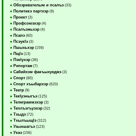
Обозревателым и псалъэ
(33)
Политикэ партхэр
(9)
Проект
(3)
Профсоюзхэр
(4)
Псалъэжьхэр
(4)
Псапэ
(60)
ПсэукIэ
(3)
Пшыхьхэр
(159)
ПщIэ
(13)
ПэкIухэр
(36)
Репортаж
(7)
Сабийхэм факъыхуеджэ
(3)
Спорт
(80)
Спорт хъыбархэр
(620)
Театр
(9)
ТекIуэныгъэ
(125)
Телеграммэхэр
(3)
Теплъэгъуэхэр
(32)
Тхыдэ
(72)
ТхылъыщIэ
(312)
Узыншагъэ
(123)
Указ
(156)