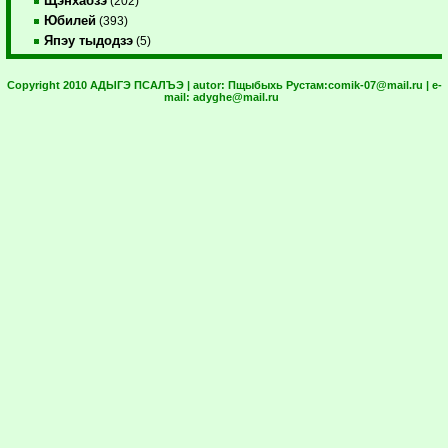
Щэнхабзэ
(202)
Юбилей
(393)
Япэу тыдодзэ
(5)
Copyright 2010 АДЫГЭ ПСАЛЪЭ | autor:
Пщыбыхь Рустам:
comik-07@mail.ru
| e-
mail:
adyghe@mail.ru