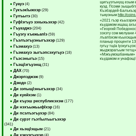
щигъуэтынущ езым е
Гуауэ
(4)
куэд. Псоми зыщы
ГукъэкIыжхэр
(29)
Къэбэрдей-Балъкъэр
тыкуэным
http://coins
Гулъытэ
(30)
«2021 гъэр къызэри
ГуфIэгъуэ зэхыхьэхэр
(42)
къудамэм ищащ ахъш
Гъуазджэ
(204)
«Георгий Победонос
зэхэту сом мелуани 4
Гъуэгу къежьапIэ
(59)
лъапIэхэм къыхэщык
Гъэлъэгъуэныгъэхэр
(129)
планыр проценти 132
гугъу тщIа Iуэхугъуэ
Гъэмахуэ
(13)
жыджэрагъым тетщ»
Гъэмахуэ зыгъэпсэхугъуэ
(18)
«Мэкъумэшбанкым» 
Гъэсэныгъэ
къудамэм и унафэщI
(15)
ГъэщIэгъуэнщ
(31)
ДАХ
(70)
Джэрпэджэж
(9)
Дзюдо
(2)
Ди зэпыщIэныгъэхэр
(34)
Ди куейхэм
(1)
Ди къуэш республикэхэм
(177)
Ди нэхъыжьыфIхэр
(16)
Ди псэлъэгъухэр
(84)
Ди сурэт гъэтIылъыгъэхэр
(341)
Ди хьэщIэщым
(21)
Ди хэкуэгъухэр
(4)