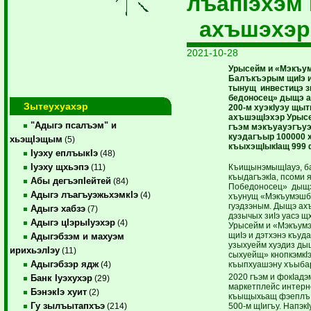
лъапIэхэм
ахъшэхэр
2021-10-28
Урысейм и «Мэкъу
Балъкъэрым щиIэ и
тынущ инвестицэ з
бедоносец» дыщэ ах
Зытеухуахэр
200-м хуэкIуэу щы
ахъшэщIэхэр Урысе
"Адыгэ псалъэм" и
гъэм мэкъуауэгъуэ
куэдагъыр 100000 
хьэщIэщым
(5)
къыхэщIыкIащ 999 
Iуэху еплъыкIэ
(48)
Iуэху щхьэпэ
КъищынэмыщIауэ, ба
(11)
къыдагъэкIа, псоми я
Абы дегъэпIейтей
(84)
Победоносец» дыщ
Адыгэ лъагъуэжьхэмкIэ
(4)
хъунущ «Мэкъумэшб
гуэдзэным. Дыщэ ах
Адыгэ хабзэ
(7)
дэзычых зиIэ уасэ щ
Адыгэ цIэрыIуэхэр
(4)
Урысейм и «Мэкъум
щиIэ и дэтхэнэ къуд
Адыгэбзэм и махуэм
узыхуейм хуэдиз ды
ирихьэлIэу
(11)
сыхуейщ» кнопкэмкI
Адыгэбзэр ядж
къыпхуашэну хъыбар
(4)
2020 гъэм и фокIад
Банк Iуэхухэр
(29)
маркетплейс интерн
БэнэкIэ хуит
(2)
къыщыхьащ фэеплъ,
Гу зылъытапхъэ
500-м щIигъу. Напэк
(214)