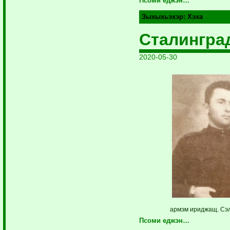
Псоми еджэн…
Зыхыхьэхэр:
Хэха
Сталингра
2020-05-30
армэм ириджащ. Сэл
Псоми еджэн…