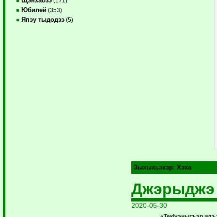
Щэнхабзэ
(171)
Юбилей
(353)
Япэу тыдодзэ
(5)
Зыхыхьэхэр:
Хэха
Джэрыджэ 
2020-05-30
«ТекІуэныгъэр илъ