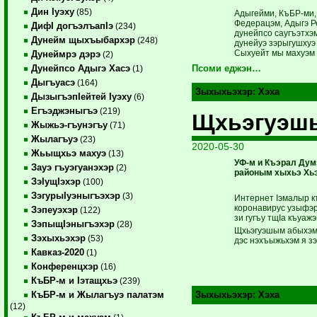
Дин Iуэху
(85)
Адыгейми, КъБР-ми, 
Федерацэм, Адыгэ Ре
ДифI догъэлъапIэ
(234)
дунейпсо саугъэтхэм
Дунейм щыхъыбархэр
(248)
дунейуэ зэ­рыгушхуэ
Сыхуейт мы махуэм и 
Дунеймрэ дэрэ
(2)
Дунейпсо Адыгэ Хасэ
Псоми еджэн…
(1)
Дыгъуасэ
(164)
Зыхыхьэхэр:
Хэха
ДызыгъэпIейтей Iуэху
(6)
Егъэджэныгъэ
(219)
Щхьэгуэшы
Жыжьэ-гъунэгъу
(71)
Жылагъуэ
(23)
2020-05-30
Жьыщхьэ махуэ
(13)
УФ-м и Къэрал Дум
Зауэ гъуэгуанэхэр
(2)
районым хыхьэ Хьэ
ЗэIущIэхэр
(100)
ЗэгурыIуэныгъэхэр
(3)
Интернет Iэмалыр къ
коронавирус узыфэр
Зэпеуэхэр
(122)
зи гугъу тщIа къуаж
ЗэпыщIэныгъэхэр
(28)
Щхьэгуэшым абыхэм 
Зэхыхьэхэр
(53)
дэс нэхъыжьхэм я зэ
Кавказ-2020
(1)
Конференцхэр
(16)
КъБР-м и Iэтащхьэ
(239)
КъБР-м и Жылагъуэ палатэм
Зыхыхьэхэр:
Хэха
(12)