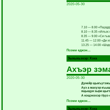
2020-05-30
7.10 — 8.00 «Пщэддж
8.10 — 8.35 «Илъэс щ
8.35 — 9.00 «Си гъа
11.45 — 12.00 «Ди 
13.25 — 14.00 «Шэд
Псоми еджэн…
Зыхыхьэхэр:
Хэха
Ахъэр зэм
2020-05-30
Дунейр щыкъутэжын
Ауэ а махуэр къыщ
ящыщуи зыри щыгъу
А­ нэщэнэхэр тIууэ
Псоми еджэн…
Зыхыхьэхэр:
Хэха