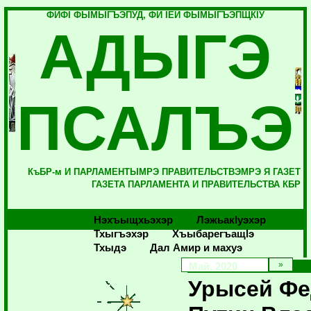
ФИФI ФЫМЫГЪЭПУД, ФИ IЕЙ ФЫМЫГЪЭПЩКIУ
АДЫГЭ
ПСАЛЪЭ
КъБР-м И ПАРЛАМЕНТЫМРЭ ПРАВИТЕЛЬСТВЭМРЭ Я ГАЗЕТ
ГАЗЕТА ПАРЛАМЕНТА И ПРАВИТЕЛЬСТВА КБР
Нэхъыщхьэхэр
Лэжьакlуэхэр
Тхыгъэхэр
Хъыбарегъащlэ
Тхыдэ
Дал Амир и махуэ
Май, 2020
Урысей Фе