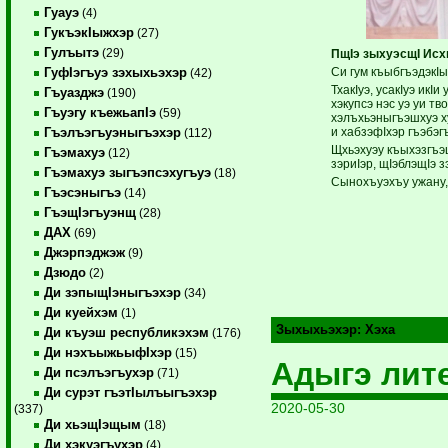
Гуауэ
(4)
ГукъэкIыжхэр
(27)
Гулъытэ
(29)
ПщIэ зыхуэсщI Исх
Си гум къыбгъэдэкI
ГуфIэгъуэ зэхыхьэхэр
(42)
ТхакIуэ, усакIуэ икI
Гъуазджэ
(190)
хэкупсэ нэс уэ уи т
Гъуэгу къежьапIэ
(59)
хэлъхьэныгъэшхуэ х
и хабзэфIхэр гъэбэг
Гъэлъэгъуэныгъэхэр
(112)
Щхьэхуэу къыхэзгъ
Гъэмахуэ
(12)
зэриIэр, щIэблэщIэ 
Гъэмахуэ зыгъэпсэхугъуэ
(18)
Сынохъуэхъу ужану, 
Гъэсэныгъэ
(14)
ГъэщIэгъуэнщ
(28)
ДАХ
(69)
Джэрпэджэж
(9)
Дзюдо
(2)
Ди зэпыщIэныгъэхэр
(34)
Ди куейхэм
(1)
Зыхыхьэхэр:
Хэха
Ди къуэш республикэхэм
(176)
Ди нэхъыжьыфIхэр
(15)
Адыгэ лит
Ди псэлъэгъухэр
(71)
Ди сурэт гъэтIылъыгъэхэр
2020-05-30
(337)
Ди хьэщIэщым
(18)
Ди хэкуэгъухэр
(4)