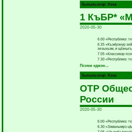
Зыхыхьэхэр:
Хэха
1 КъБР* «
2020-05-30
6.00 «Республикэ: т
6.35 «КъэкIуэнур зе
зезыхьэм, и щIэныгъ
7.05 «Классикэр псо
7.30 «Республикэ: т
Псоми еджэн…
Зыхыхьэхэр:
Хэха
ОТР Общес
России
2020-05-30
6.00 «Республикэ: т
6.30 «Зэманымрэ цIы
7.05 «ЦIыхубэ IэпщI