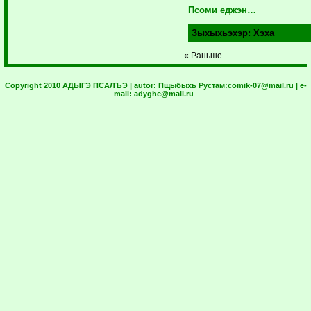
Псоми еджэн…
Зыхыхьэхэр:
Хэха
« Раньше
Copyright 2010 АДЫГЭ ПСАЛЪЭ | autor:
Пщыбыхь Рустам:
comik-07@mail.ru
| e-
mail:
adyghe@mail.ru