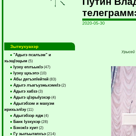
Путин Вла
телеграмм
2020-05-30
Зытеухуахэр
Урысей 
"Адыгэ псалъэм" и
хьэщIэщым
(5)
Iуэху еплъыкIэ
(47)
Iуэху щхьэпэ
(10)
Абы дегъэпIейтей
(83)
Адыгэ лъагъуэжьхэмкIэ
(2)
Адыгэ хабзэ
(3)
Адыгэ цIэрыIуэхэр
(4)
Адыгэбзэм и махуэм
ирихьэлIэу
(11)
Адыгэбзэр ядж
(4)
Банк Iуэхухэр
(28)
БэнэкIэ хуит
(2)
Гу зылъытапхъэ
(214)