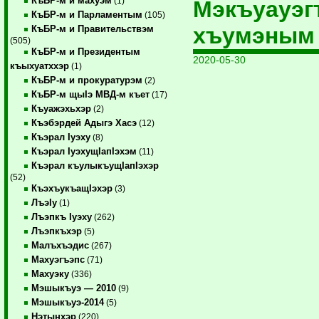
КъБР-м и махуэм
(1)
Мэкъуауэг
КъБР-м и Парламентым
(105)
хъумэным 
КъБР-м и Правительствэм
(505)
КъБР-м и Президентым
2020-05-30
къыхуатххэр
(1)
КъБР-м и прокуратурэм
(2)
КъБР-м щыIэ МВД-м къет
(17)
Къуажэхьхэр
(2)
Къэбэрдей Адыгэ Хасэ
(12)
Къэрал Iуэху
(8)
Къэрал IуэхущIапIэхэм
(11)
Къэрал къулыкъущIапIэхэр
(52)
КъэхъукъащIэхэр
(3)
ЛъэIу
(1)
Лъэпкъ Iуэху
(262)
Лъэпкъхэр
(5)
Малъхъэдис
(267)
Махуэгъэпс
(71)
Махуэку
(336)
Мэшыкъуэ — 2010
(9)
Мэшыкъуэ-2014
(5)
Нэтынхэр
(220)