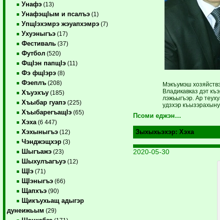
Унафэ
(13)
УнафэщIым и псалъэ
(1)
УпщIэхэмрэ жэуапхэмрэ
(7)
Ухуэныгъэ
(17)
Фестиваль
(37)
Футбол
(520)
ФщIэн папщIэ
(11)
Фэ фщIэрэ
(8)
Фэеплъ
(208)
Мэкъумэш ­хозяйств
Владикавказ дэт къ
Хъуэхъу
(185)
лэжьыгъэр. Ар теух
Хъыбар гуапэ
(225)
удзхэр къызэрахыну
ХъыбарегъащIэ
(65)
Псоми еджэн…
Хэха
(6 447)
Хэхыныгъэ
Зыхыхьэхэр:
Хэха
(12)
Чэнджэщхэр
(3)
2020-05-30
Шыгъажэ
(23)
Шыхулъагъуэ
(12)
ЩIэ
(71)
ЩIэныгъэ
(66)
Щапхъэ
(90)
Щикъухьащ адыгэр
дунеижьым
(29)