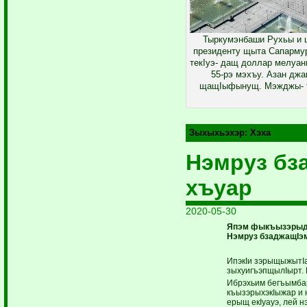
Тыркумэнбаши Рухьы и 
президенту щыта Сапарму
текIуэ­- дащ доллар мелуа
55-рэ мэхъу. Азан джа
щащIыфынущ. Мэжджы- ты
Зыхыхьэхэр:
Хэха
Нэмруз бз
хъуар
2020-05-30
Япэм фыкъызэрыдг
Нэмруз бзаджащIэм
ИпэкIи зэрыщыжытIа
зыхуигъэпщылIырт. 
Ибрэхьим бегъымбар
къызэрыхэ­кIыжар и 
ерыщ екIуауэ, лей н