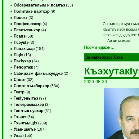
Обозревателым и псалъэ
(33)
Политикэ партхэр
(9)
Проект
(3)
Профсоюзхэр
Сытым щыгъуи къытх
(4)
КъытлъэIэсу псоми 
Псалъэжьхэр
(4)
НэхъыфI дыдэу хэт 
Псапэ
(58)
— Ар ди мамэщ!
ПсэукIэ
(3)
Псоми еджэн…
Пшыхьхэр
(154)
ПщIэ
(13)
Зыхыхьэхэр:
Хэха
ПэкIухэр
(34)
Репортаж
(7)
КъэхутакI
Сабийхэм факъыхуеджэ
(2)
Спорт
(32)
2020-05-30
Спорт хъыбархэр
(584)
Театр
(9)
ТекIуэныгъэ
(97)
Телеграммэхэр
(3)
Теплъэгъуэхэр
(31)
Тхыдэ
(64)
ТхылъыщIэ
(289)
Узыншагъэ
(107)
Указ
(155)