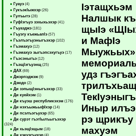
Iэтащхьэм
Гуауэ
(4)
ГукъэкIыжхэр
(26)
Налшык къ
Гулъытэ
(28)
ГуфIэгъуэ зэхыхьэхэр
(41)
щыIэ «ЩI
Гъуазджэ
(181)
Гъуэгу къежьапIэ
(57)
и МафIэ
Гъэлъэгъуэныгъэхэр
(102)
Гъэмахуэ
(12)
Мыужьых»
Гъэмахуэ зыгъэпсэхугъуэ
(17)
Гъэсэныгъэ
(12)
мемориал
ГъэщIэгъуэнщ
(25)
ДАХ
(69)
удз гъэгъа
Джэрпэджэж
(9)
трилъхьа
Дзюдо
(2)
Ди зэпыщIэныгъэхэр
(33)
ТекIуэныгъ
Ди куейхэм
(1)
Ди къуэш республикэхэм
(176)
Иныр илъэ
Ди нэхъыжьыфIхэр
(14)
Ди псэлъэгъухэр
(65)
рэ щрикъу
Ди сурэт гъэтIылъыгъэхэр
(324)
махуэм
Ди хьэщIэщым
(18)
Ди хэкуэгъухэр
(4)