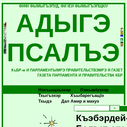
ФИФI ФЫМЫГЪЭПУД, ФИ IЕЙ ФЫМЫГЪЭПЩКIУ
АДЫГЭ
ПСАЛЪЭ
КъБР-м И ПАРЛАМЕНТЫМРЭ ПРАВИТЕЛЬСТВЭМРЭ Я ГАЗЕТ
ГАЗЕТА ПАРЛАМЕНТА И ПРАВИТЕЛЬСТВА КБР
Нэхъыщхьэхэр
Лэжьакlуэхэр
Тхыгъэхэр
Хъыбарегъащlэ
Тхыдэ
Дал Амир и махуэ
Май, 2020
Къэбэрдей