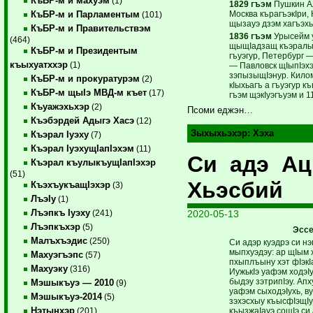
КъБР-м и махуэм
(1)
1829 гъэм
Пушкин А
Москва кърагъэкIри,
КъБР-м и Парламентым
(101)
щызауэ дзэм хагъэх
КъБР-м и Правительствэм
1836 гъэм
Урысейм 
(464)
щыщIадзащ къэралы
КъБР-м и Президентым
гъуэгур, Петербург 
къыхуатххэр
(1)
— Павловск щIыпIэх
зэпызыщIэнур. Килом
КъБР-м и прокуратурэм
(2)
кIыхьагъ а гъуэгур к
КъБР-м щыIэ МВД-м къет
(17)
гъэм щэкIуэгъуэм и 1
Къуажэхьхэр
(2)
Псоми еджэн…
Къэбэрдей Адыгэ Хасэ
(12)
Зыхыхьэхэр:
Хэха
Къэрал Iуэху
(7)
Къэрал IуэхущIапIэхэм
(11)
Си адэ А
Къэрал къулыкъущIапIэхэр
(51)
Хьэсбий
КъэхъукъащIэхэр
(3)
ЛъэIу
(1)
Лъэпкъ Iуэху
2020-05-13
(241)
Лъэпкъхэр
(5)
Эсс
Малъхъэдис
(250)
Си адэр куэдрэ си нэ
мыпхуэдэу: ар щIым 
Махуэгъэпс
(57)
пхыплъыну хэт фIэкI
Махуэку
(316)
ИужькIэ уафэм ходэIу
быдэу зэтрипIэу. Ап
Мэшыкъуэ — 2010
(9)
уафэм сыходэIухь, ву
Мэшыкъуэ-2014
(5)
зэхэсхыу къысфIэщI
Нэтынхэр
къызжаIауэ сощIэ си
(201)