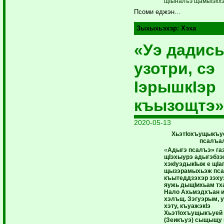
щIыналъэ щамыIэххэ
Псоми еджэн…
Зыхыхьэхэр:
Хэха
«Уэ дадис
узотри, сэ
IэрышкIэр
къызощтэ»
2020-05-13
ХьэтІохъущыкъ
псалъа
«
Адыгэ псалъэ» га
щIэхыурэ адыгэбзэ
хэкIуэдыкIыж е щIа
щызэрамыхьэж пс
къытеддзэхэр зэху
яужь дыщIихьам тха
Нало Ахьмэдхъан и
хэлъщ. Зэгуэрым, 
хэту, къуажэкIэ
ХьэтIохъущыкъуей
(Зеикъуэ) сыщыщу