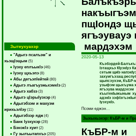
Балъкъэр
накъыгъэм
пщIондэ щ
ягъэувауэ
мардэхэм
Зытеухуахэр
"Адыгэ псалъэм" и
2020-05-13
хьэщIэщым
(5)
Къэбэрдей-Балъкъ
Iуэху еплъыкIэ
(46)
Iэтащхьэ КIуэкIуэ К
сетым щиIэ напэкIу
Iуэху щхьэпэ
(8)
захуигъэзащ респу
Абы дегъэпIейтей
(80)
щыпсэухэм, КъБР-м
узыфэм щыхъума х
Адыгэ лъагъуэжьхэмкIэ
(2)
ягъэува мардэхэм
Адыгэ хабзэ
(3)
къытекIыжыным ху
Адыгэ цIэрыIуэхэр
(4)
адэкIэ зэфIэгъэкIы
IуэхукIэ.
Адыгэбзэм и махуэм
Псоми еджэн…
ирихьэлIэу
(11)
Адыгэбзэр ядж
(4)
Зыхыхьэхэр:
КъБР-м и Пр
Банк Iуэхухэр
(28)
БэнэкIэ хуит
(2)
КъБР-м и
Гу зылъытапхъэ
(205)