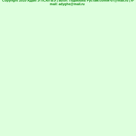
Copyright 2010 АДЫГЭ ПСАЛЪЭ | autor:
Пщыбыхь Рустам:
comik-07@mail.ru
| e-
mail:
adyghe@mail.ru