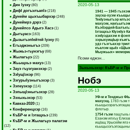
2020-05-13
Дин Iуэху
(80)
ДифI догъэлъапIэ
(218)
1941 — 1945 гъэхэм 
зауэш-хуэм къыщы
Дунейм щыхъыбархэр
(248)
ТекIуэныгъэр илъэс
Дунеймрэ дэрэ
(2)
махуэм, накъыгъэм 
Къэбэрдей-Балъкъ
Дунейпсо Адыгэ Хасэ
(1)
Iэтащхьэ КIуэкIуэ К
Дыгъуасэ
(163)
хэкIуэдахэм я фэе
ДызыгъэпIейтей Iуэху
зэрыхуищIыр къигъ
(6)
удз гъэгъахэр три
Егъэджэныгъэ
(209)
къалэм щыIэ «ЩIы
Жыжьэ-гъунэгъу
(68)
Мыужьых» мемори
Жылагъуэ
(22)
Псоми еджэн…
Жьыщхьэ махуэ
(13)
Зыхыхьэхэр:
КъБР-м и Пр
Зауэ гъуэгуанэхэр
(2)
ЗэIущIэхэр
(96)
Нобэ
ЗэгурыIуэныгъэхэр
(3)
Зэпеуэхэр
(114)
2020-05-13
ЗэпыщIэныгъэхэр
(28)
УФ-м и Тенджыз ФI
Зэхыхьэхэр
(53)
махуэщ.
1783 гъэм 
Кавказ-2020
(1)
къыщызэрагъэпэща
флотыр.
Конференцхэр
(16)
1754 гъэм
пащтыхь 
КъБР-м и Iэтащхьэ
(239)
Езанэм ипхъу Елиза
КъБР-м и Жылагъуэ палатэм
ищIащ Урысейм япэ 
(12)
къыщызэгъэпэщыным