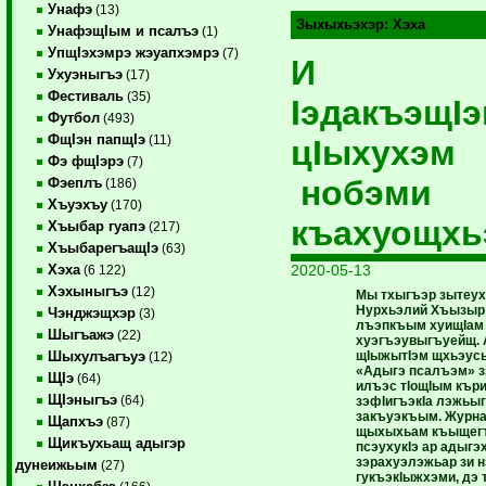
Унафэ
(13)
Зыхыхьэхэр:
Хэха
УнафэщIым и псалъэ
(1)
УпщIэхэмрэ жэуапхэмрэ
(7)
И
Ухуэныгъэ
(17)
Фестиваль
(35)
IэдакъэщIэ
Футбол
(493)
ФщIэн папщIэ
(11)
цIыхухэм
Фэ фщIэрэ
(7)
нобэми
Фэеплъ
(186)
Хъуэхъу
(170)
къахуощхь
Хъыбар гуапэ
(217)
ХъыбарегъащIэ
(63)
2020-05-13
Хэха
(6 122)
Хэхыныгъэ
(12)
Мы тхыгъэр зытеу
Нурхьэлий Хъызыр 
Чэнджэщхэр
(3)
лъэпкъым хуищIам
Шыгъажэ
(22)
хуэгъэувыгъуейщ. 
щIыжытIэм щхьэус
Шыхулъагъуэ
(12)
«Адыгэ псалъэм» 
ЩIэ
(64)
илъэс тIощIым кър
ЩIэныгъэ
(64)
зэфIигъэкIа лэжьы
закъуэкъым. Журн
Щапхъэ
(87)
щыхыхьам къыщег
Щикъухьащ адыгэр
псэухукIэ ар адыгэ
зэрахуэлэжьар зи н
дунеижьым
(27)
гукъэкIыжхэми, дэ