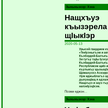
Зыхыхьэхэр:
Хэха
Нащхъуэ
къызэрела
щIыкIэр
2020-05-13
Урысей гвардием 
«ТекIуэныгъэм и ав
Къэбэрдей-Балъкъ
Зи гугъу тщIы Iуэху
Къэбардей-Балъкъ
Республикэм щиIэ 
къулыкъу щызыщI
Щомахуэхэ Аскэррэ
тIум иджыблагъэ щ
дыхуащIащ я адэш
Нащхъуэ и зауэ гъ
напэкIуэцIхэм.
Псоми еджэн…
Зыхыхьэхэр:
Хэха