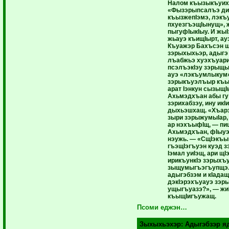
Налом къызыкъуих
«Фызэрыпсалъэ ди
къызжепIэмэ, лэк
пхуезгъэщIынущ», 
пыгуфIыкIыу. И жыI
жьауэ къищIырт, а
Къуажэр Бахъсэн 
зэрыхыхьэр, адыгэ
лъабжьэ хуэхъуари
псэлъэкIэу зэрыщы
ауэ «лэкъумлыкум»
зэрыкъуэлъыр къыз
арат Iэнкун сызыщI
Ахьмэдхъан абы г
зэрихабзэу, ину икI
дыхьэшхащ. «Хъар
зыри зэрыжумыIар,
ар нэхъыфIщ, — п
Ахьмэдхъан, фIыу
нэужь. — «СщIэкъы
гъэщIэгъуэн куэд з
Iэмал уиIэщ, ари щ
ирикъункIэ зэрыхъ
зыщумыгъэгъупщэ. 
адыгэбзэм и кIада
дэкIэрэхъуауэ зэ
ущыгъуазэ?», — жи
къыщIигъужащ.
Псоми еджэн…
Зыхыхьэхэр:
Адыгэбзэр я