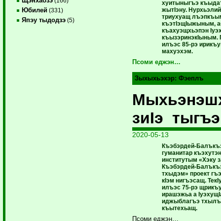
Щэнхабзэ
(166)
хуитыныгъэ къыда
жытIэну. Нурхьэлий
Юбилей
(331)
триухуащ лъэпкъым
Япэу тыдодзэ
(5)
къэтIэщIыжыным, а
къахуэщхьэпэн Iуэ
къызэринэкIыным. 
илъэс 85-рэ ирикъу
махуэхэм.
Псоми еджэн…
Зыхыхьэхэр:
Фэеплъ
Мыхьэнэш
зиIэ тыгъэ
2020-05-13
Къэбэрдей-Балък
гуманитар къэхутэ
институтым «Хэку 
Къэбэрдей-Балъкъ
тхыдэм» проект гъ
кІэм нигъэсащ. Тек
илъэс 75-рэ щрикъ
ирашэжьа а Іуэхущ
иджыблагъэ тхылъ
къытехьащ.
Псоми еджэн…