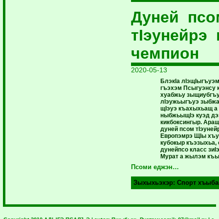
Дуней пс
тIэунейрэ 
чемпион
2020-05-13
БлэкIа лIэщIыгъуэм
гъэхэм Псыгуэнсу
хуабжьу зыщиубгъу
лIэужьыгъуэ зыбж
щIэуэ къахыхьащ а
ныбжьыщIэ куэд д
кикбоксингыр. Аращ
дуней псом тIэуней
Европэмрэ ЩIы хъу
кубокыр къэзыхьа,
дунейпсо класс зиI
Мурат а жылэм къы
Псоми еджэн…
Зыхыхьэхэр:
Спорт хъыба