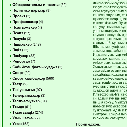
лIыгъэ зэрихьэу зэр
Обозревателым и псалъэ
(32)
кхъухьлъатэзехуэхэм
Политикэ партхэр
(9)
Абы теухуауэ езым 
къыбжиIэнукъым, сэ 
Проект
(2)
щызэблэкI псор щыз
Профсоюзхэр
(4)
сынэсакIэкъым. Ву ма
къэIуауэ къыщыхъуа 
Псалъэжьхэр
(4)
уафэм ходэIухь, и нэ
Псапэ
(57)
къуэлэнышхуитIым, з
ПсэукIэ
зыгуэр щызолъатэ, 
(3)
хьэндырабгъуэ къыс
Пшыхьхэр
(148)
ЩIылъэмрэ уафэмрэ 
ПщIэ
(12)
зым емыщхь абы и пл
Иджыпсту зыгуэр жи
ПэкIухэр
(33)
соумэзэх, сыпоплъэ,
Репортаж
(7)
жиIэркъым, хэщэтыкI 
ХощэтыкIри — зыщIып
Сабийхэм факъыхуеджэ
(2)
зыхуэкIуэр езыми им
Спорт
(29)
сысабийщ, иджыри 
Спорт хъыбархэр
къызгурыIуэркъым, ау
(560)
зыхызощIэ, зэшыгъуэ
Театр
(9)
гуэр къыстригъауэу.
ТекIуэныгъэ
(97)
хуэдэщ си адэм и псэ
Илъэсхэр макIуэ, сэ 
Телеграммэхэр
(3)
си адэм и гум щызек
Теплъэгъуэхэр
(31)
пыщIа сохъу. Мыпхуэ
нобэ си гупсысэр хэт
Тхыдэ
(61)
хуэкIуэжауэ. Адэм и 
ТхылъыщIэ
(274)
сыпхрокI. Езыр-езыр
Узыншагъэ
къохьэ мы сатырхэр:
(97)
Указ
(153)
Псоми еджэн…