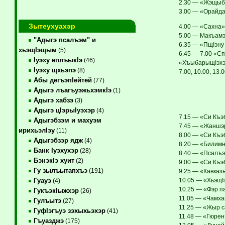
2.30 — «Жэщыбг
3.00 — «Орайда
Зытеухуахэр
4.00 — «Сахна»
5.00 — Макъамэ
"Адыгэ псалъэм" и
6.35 — «ПщIэну
хьэщIэщым
(5)
6.45 — 7.00 «Сп
Iуэху еплъыкIэ
(46)
«ХъыбарыщIэхэр
Iуэху щхьэпэ
(8)
7.00, 10.00, 13.0
Абы дегъэпIейтей
(77)
Адыгэ лъагъуэжьхэмкIэ
(1)
Адыгэ хабзэ
(3)
Адыгэ цIэрыIуэхэр
(4)
7.15 — «Си Къэб
Адыгэбзэм и махуэм
7.45 — «Жаншэрх
ирихьэлIэу
(11)
8.00 — «Си Къэ
Адыгэбзэр ядж
(4)
8.20 — «Билимн
Банк Iуэхухэр
(28)
8.40 — «Псалъэм
БэнэкIэ хуит
(2)
9.00 — «Си Къэ
Гу зылъытапхъэ
(191)
9.25 — «Кавказ
10.05 — «ХьэщIэ
Гуауэ
(4)
10.25 — «Фэр па
ГукъэкIыжхэр
(26)
11.05 — «Чамха
Гулъытэ
(27)
11.25 — «Жыр с
ГуфIэгъуэ зэхыхьэхэр
(41)
11.48 — «Гюрен»
Гъуазджэ
(175)