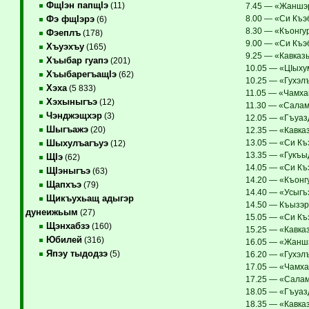
ФщIэн папщIэ
(11)
7.45 — «Жаншэрх
8.00 — «Си Къэ
Фэ фщIэрэ
(6)
8.30 — «Къонгур
Фэеплъ
(178)
9.00 — «Си Къэ
Хъуэхъу
(165)
9.25 — «Кавказ
Хъыбар гуапэ
(201)
10.05 — «ЦIыхум
ХъыбарегъащIэ
(62)
10.25 — «Гухэлъ
Хэха
(5 833)
11.05 — «Чамха
Хэхыныгъэ
(12)
11.30 — «Салам
Чэнджэщхэр
(3)
12.05 — «Гъуаз
Шыгъажэ
(20)
12.35 — «Кавка
13.05 — «Си Къэ
Шыхулъагъуэ
(12)
13.35 — «Гукъыд
ЩIэ
(62)
14.05 — «Си Къ
ЩIэныгъэ
(63)
14.20 — «Къонгу
Щапхъэ
(79)
14.40 — «Усыгъэ
Щикъухьащ адыгэр
14.50 — Къызэр
дунеижьым
(27)
15.05 — «Си Къ
Щэнхабзэ
(160)
15.25 — «Кавка
Юбилей
(316)
16.05 — «Жаншэ
Япэу тыдодзэ
(5)
16.20 — «Гухэлъ
17.05 — «Чамха
17.25 — «Салам
18.05 — «Гъуаз
18.35 — «Кавка