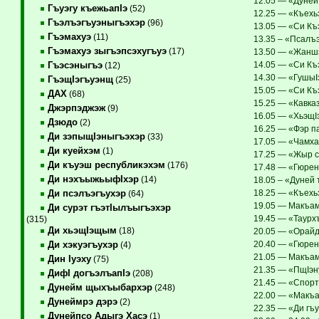
12.05 — «Дуней 
Гъуэгу къежьапIэ
(52)
12.25 — «Къехьэ
Гъэлъэгъуэныгъэхэр
(96)
13.05 — «Си Къэ
Гъэмахуэ
(11)
13.35 – «Псалъэ
Гъэмахуэ зыгъэпсэхугъуэ
(17)
13.50 — «Жаншэ
14.05 — «Си Къ
Гъэсэныгъэ
(12)
14.30 — «ГушыIэ
ГъэщIэгъуэнщ
(25)
15.05 — «Си Къ
ДАХ
(68)
15.25 — «Кавка
Джэрпэджэж
(9)
16.05 — «ХьэщIэ
Дзюдо
(2)
16.25 — «Фэр па
Ди зэпыщIэныгъэхэр
(33)
17.05 — «Чамха
Ди куейхэм
(1)
17.25 — «Жыр с
Ди къуэш республикэхэм
(176)
17.48 — «Гюрен»
Ди нэхъыжьыфIхэр
(14)
18.05 – «Дуней 
18.25 — «Къехьэ
Ди псэлъэгъухэр
(64)
19.05 — Макъамэ
Ди сурэт гъэтIылъыгъэхэр
19.45 — «Таурхъ
(315)
Ди хьэщIэщым
(18)
20.05 — «Орайд
20.40 — «Гюрен»
Ди хэкуэгъухэр
(4)
21.05 — Макъам
Дин Iуэху
(75)
21.35 — «ПщIэн
ДифI догъэлъапIэ
(208)
21.45 — «Спорт
Дунейм щыхъыбархэр
(248)
22.00 — «Макъа
Дунеймрэ дэрэ
(2)
22.35 — «Ди гъу
Дунейпсо Адыгэ Хасэ
(1)