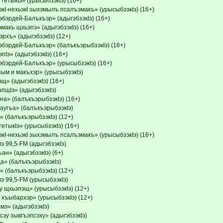
тетыкIэ» (урысыбзэкIэ) (16+)
кI-нехьэкI зыхэмылъ псалъэмакъ» (урысыбзэкIэ) (16+)
бэрдей-Балъкъэр» (адыгэбзэкIэ) (16+)
макъ щхьэпэ» (адыгэбзэкIэ) (16+)
рхъ» (адыгэбзэкIэ) (12+)
эбэрдей-Балъкъэр» (балъкъэрыбзэкIэ) (16+)
пIэ» (адыгэбзэкIэ) (16+)
эбэрдей-Балъкъэр» (урысыбзэкIэ) (16+)
зым и макъхэр» (урысыбзэкIэ)
щ» (адыгэбзэкIэ) (16+)
пщIэ» (адыгэбзэкIэ)
на» (балъкъэрыбзэкIэ) (16+)
аугъа» (балъкъэрыбзэкIэ)
 (балъкъэрыбзэкIэ) (12+)
тетыкIэ» (урысыбзэкIэ) (16+)
кI-нехьэкI зыхэмылъ псалъэмакъ» (урысыбзэкIэ) (16+)
 99,5-FM (адыгэбзэкIэ)
ан» (адыгэбзэкIэ) (6+)
а» (балъкъэрыбзэкIэ)
 (балъкъэрыбзэкIэ) (12+)
э 99,5-FM (урысыбзэкIэ)
у щхьэпэщ» (урысыбзэкIэ) (12+)
 хъыбархэр» (урысыбзэкIэ) (12+)
мэ» (адыгэбзэкIэ)
сэу зывгъэпсэху» (адыгэбзэкIэ)