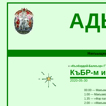
АД
Нэхъыщхь
«
«Къэбэрдей-Балкъэр» ГТ
КъБР-м 
2020-05-30
00.00 — Макъам
1.00 — Макъамэ 
1.35 — «Фэр пап
2.00 — «Макъам