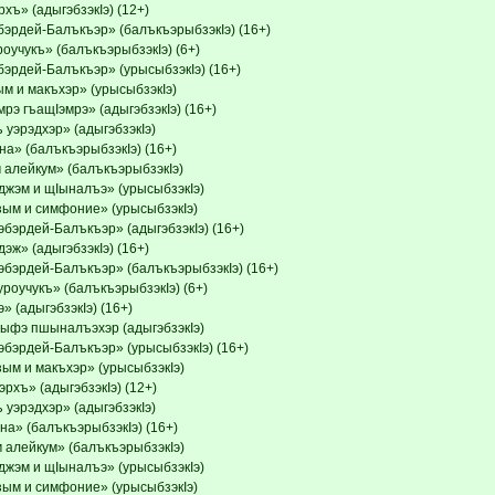
ъ» (адыгэбзэкIэ) (12+)
бэрдей-Балъкъэр» (балъкъэрыбзэкIэ) (16+)
оучукъ» (балъкъэрыбзэкIэ) (6+)
бэрдей-Балъкъэр» (урысыбзэкIэ) (16+)
ым и макъхэр» (урысыбзэкIэ)
рэ гъащIэмрэ» (адыгэбзэкIэ) (16+)
 уэрэдхэр» (адыгэбзэкIэ)
на» (балъкъэрыбзэкIэ) (16+)
 алейкум» (балъкъэрыбзэкIэ)
джэм и щIыналъэ» (урысыбзэкIэ)
зым и симфоние» (урысыбзэкIэ)
бэрдей-Балъкъэр» (адыгэбзэкIэ) (16+)
эж» (адыгэбзэкIэ) (16+)
эбэрдей-Балъкъэр» (балъкъэрыбзэкIэ) (16+)
роучукъ» (балъкъэрыбзэкIэ) (6+)
» (адыгэбзэкIэ) (16+)
ыфэ пшыналъэхэр (адыгэбзэкIэ)
эбэрдей-Балъкъэр» (урысыбзэкIэ) (16+)
зым и макъхэр» (урысыбзэкIэ)
рхъ» (адыгэбзэкIэ) (12+)
 уэрэдхэр» (адыгэбзэкIэ)
на» (балъкъэрыбзэкIэ) (16+)
 алейкум» (балъкъэрыбзэкIэ)
джэм и щIыналъэ» (урысыбзэкIэ)
зым и симфоние» (урысыбзэкIэ)