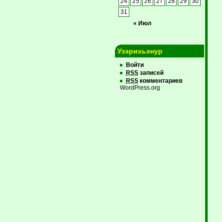
24
25
26
27
28
29
30
31
« Июл
Узэрихьэнур
Войти
RSS
записей
RSS
комментариев
WordPress.org