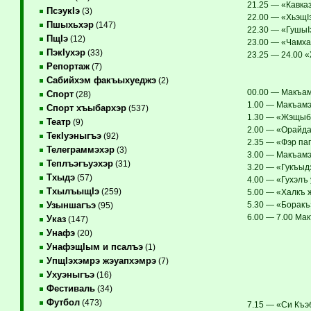
21.25 — «Кавка
ПсэукIэ
(3)
22.00 — «ХьэщIэ
Пшыхьхэр
(147)
22.30 — «ГушыIэ
ПщIэ
(12)
23.00 — «Чамха
ПэкIухэр
(33)
23.25 — 24.00 
Репортаж
(7)
Сабийхэм факъыхуеджэ
(2)
00.00 — Макъам
Спорт
(28)
1.00 — Макъамэ 
Спорт хъыбархэр
(537)
1.30 — «Жэщыбг
Театр
(9)
2.00 — «Орайда
ТекIуэныгъэ
(92)
2.35 — «Фэр пап
Телеграммэхэр
(3)
3.00 — Макъамэ
Теплъэгъуэхэр
(31)
3.20 — «Гукъыдэ
Тхыдэ
(57)
4.00 — «Гухэлъ 
ТхылъыщIэ
(259)
5.00 — «Халкъ 
5.30 — «Боракъ
Узыншагъэ
(95)
6.00 — 7.00 Мак
Указ
(147)
Унафэ
(20)
УнафэщIым и псалъэ
(1)
УпщIэхэмрэ жэуапхэмрэ
(7)
Ухуэныгъэ
(16)
Фестиваль
(34)
Футбол
(473)
7.15 — «Си Къэб