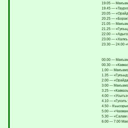
19.05 — Макъамэ
19.45 — «Таурхъ
20.05 — «Орайд
20.25 — «Борак
21.05 — Макъам
21.25 — «Гукъыд
22.00 — «Адыгэх
23.00 — «Халкъ
23.30 — 24.00 
00.00 — Макъам
00.30 — «Кавка
1.00 — Макъамэ 
1.35 — «Гукъыдэ
2.00 — «Орайда
3.00 — Макъамэ
3.25 — «Кавказ
4.00 — «Усыгъэ»
4.10 — «Гухэлъ 
4.50 – Къызэры
5.00 — «Чахман
5.30 — «Салам 
6.00 — 7.00 Мак