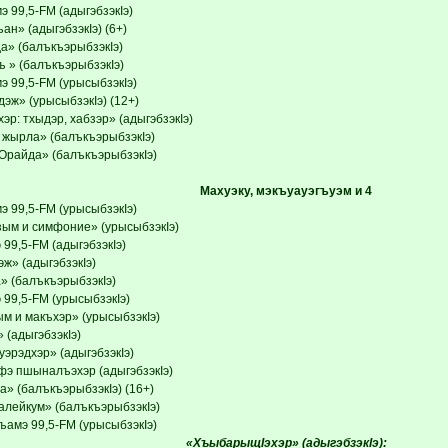
 99,5-FM (адыгэбзэкIэ)
ан» (адыгэбзэкIэ) (6+)
а» (балъкъэрыбзэкIэ)
ъ » (балъкъэрыбзэкIэ)
э 99,5-FM (урысыбзэкIэ)
эж» (урысыбзэкIэ) (12+)
эр: тхыдэр, хабзэр» (адыгэбзэкIэ)
 жырла» (балъкъэрыбзэкIэ)
«Орайда» (балъкъэрыбзэкIэ)
Махуэку, мэкъуауэгъуэм и 4
э 99,5-FM (урысыбзэкIэ)
зым и симфоние» (урысыбзэкIэ)
99,5-FM (адыгэбзэкIэ)
ж» (адыгэбзэкIэ)
» (балъкъэрыбзэкIэ)
 99,5-FM (урысыбзэкIэ)
ым и макъхэр» (урысыбзэкIэ)
 (адыгэбзэкIэ)
уэрэдхэр» (адыгэбзэкIэ)
фэ пшыналъэхэр (адыгэбзэкIэ)
а» (балъкъэрыбзэкIэ) (16+)
алейкум» (балъкъэрыбзэкIэ)
ъамэ 99,5-FM (урысыбзэкIэ)
«ХъыбарыщIэхэр» (адыгэбзэкIэ):