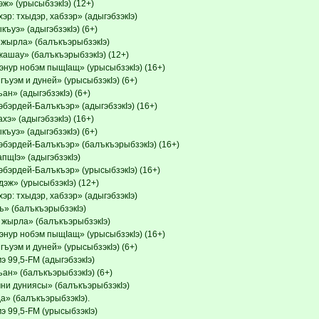
ж» (урысыбзэкIэ) (12+)
эр: тхыдэр, хабзэр» (адыгэбзэкIэ)
ъуэ» (адыгэбзэкIэ) (6+)
 жырла» (балъкъэрыбзэкIэ)
жашау» (балъкъэрыбзэкIэ) (12+)
энур нобэм пыщIащ» (урысыбзэкIэ) (16+)
ъуэм и дуней» (урысыбзэкIэ) (6+)
ан» (адыгэбзэкIэ) (6+)
бэрдей-Балъкъэр» (адыгэбзэкIэ) (16+)
хэ» (адыгэбзэкIэ) (16+)
ъуэ» (адыгэбзэкIэ) (6+)
эбэрдей-Балъкъэр» (балъкъэрыбзэкIэ) (16+)
пщIэ» (адыгэбзэкIэ)
эбэрдей-Балъкъэр» (урысыбзэкIэ) (16+)
эж» (урысыбзэкIэ) (12+)
эр: тхыдэр, хабзэр» (адыгэбзэкIэ)
ъ» (балъкъэрыбзэкIэ)
 жырла» (балъкъэрыбзэкIэ)
энур нобэм пыщIащ» (урысыбзэкIэ) (16+)
ъуэм и дуней» (урысыбзэкIэ) (6+)
 99,5-FM (адыгэбзэкIэ)
ан» (балъкъэрыбзэкIэ) (6+)
ни дуниясы» (балъкъэрыбзэкIэ)
а» (балъкъэрыбзэкIэ).
э 99,5-FM (урысыбзэкIэ)