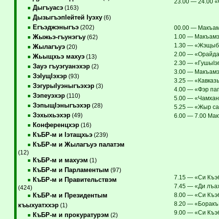
23.00 — 24.00 
Дыгъуасэ
(163)
ДызыгъэпIейтей Iуэху
(6)
Егъэджэныгъэ
(202)
00.00 — Макъам
1.00 — Макъамэ 
Жыжьэ-гъунэгъу
(62)
1.30 — «Жэщыбг
Жылагъуэ
(20)
2.00 — «Орайда
Жьыщхьэ махуэ
(13)
2.30 — «ГушыIэп
Зауэ гъуэгуанэхэр
(2)
3.00 — Макъамэ
ЗэIущIэхэр
(93)
3.25 — «Кавказ
ЗэгурыIуэныгъэхэр
(3)
4.00 — «Фэр пап
Зэпеуэхэр
(110)
5.00 — «Чамхан
ЗэпыщIэныгъэхэр
(28)
5.25 — «Жыр са
Зэхыхьэхэр
(49)
6.00 — 7.00 Мак
Конференцхэр
(16)
КъБР-м и Iэтащхьэ
(239)
КъБР-м и Жылагъуэ палатэм
(12)
КъБР-м и махуэм
(1)
КъБР-м и Парламентым
(97)
7.15 — «Си Къэб
КъБР-м и Правительствэм
7.45 — «Ди лъах
(424)
8.00 — «Си Къэ
КъБР-м и Президентым
8.20 — «Боракъ
къыхуатххэр
(1)
9.00 — «Си Къэ
КъБР-м и прокуратурэм
(2)