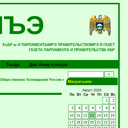
ЛЪЭ
КъБР-м И ПАРЛАМЕНТЫМРЭ ПРАВИТЕЛЬСТВЭМРЭ Я ГАЗЕТ
ГАЗЕТА ПАРЛАМЕНТА И ПРАВИТЕЛЬСТВА КБР
Тхыдэ
Дал Амир и махуэ
 Общественное Телевидение России
»
Махуэгъэпс
Август 2020
Пн
Вт
Ср
Чт
Пт
Сб
Вс
1
2
3
4
5
6
7
8
9
10
11
12
13
14
15
16
17
18
19
20
21
22
23