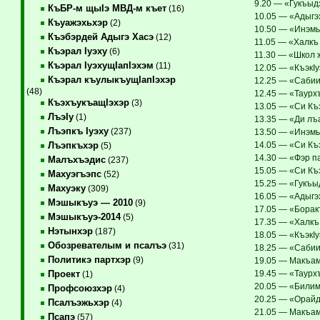
9.20 — «Гукъыдэ
КъБР-м щыIэ МВД-м къет
(16)
10.05 — «Адыгэх
Къуажэхьхэр
(2)
10.50 — «Инэмык
Къэбэрдей Адыгэ Хасэ
(12)
11.05 — «Халкъ
Къэрал Iуэху
(6)
11.30 — «Школ 
Къэрал IуэхущIапIэхэм
(11)
12.05 — «КъэкIу
Къэрал къулыкъущIапIэхэр
12.25 — «Сабииг
(48)
12.45 — «Таурхъ
КъэхъукъащIэхэр
(3)
13.05 — «Си Къэ
ЛъэIу
(1)
13.35 — «Ди лъа
Лъэпкъ Iуэху
(237)
13.50 — «Инэмык
14.05 — «Си Къ
Лъэпкъхэр
(5)
14.30 — «Фэр па
Малъхъэдис
(237)
15.05 — «Си Къ
Махуэгъэпс
(52)
15.25 — «Гукъыд
Махуэку
(309)
16.05 — «Адыгэх
Мэшыкъуэ — 2010
(9)
17.05 — «Борак
Мэшыкъуэ-2014
(5)
17.35 — «Халкъ
Нэтынхэр
(187)
18.05 — «КъэкIу
Обозревателым и псалъэ
(31)
18.25 — «Сабииг
Политикэ партхэр
(9)
19.05 — Макъамэ
19.45 — «Таурхъ
Проект
(1)
20.05 — «Билим
Профсоюзхэр
(4)
20.25 — «Орайд
Псалъэжьхэр
(4)
21.05 — Макъам
Псапэ
(57)