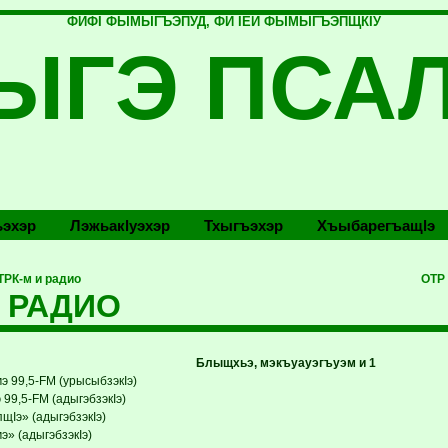
ФИФI ФЫМЫГЪЭПУД, ФИ IЕЙ ФЫМЫГЪЭПЩКIУ
ЫГЭ ПСА
эхэр
Лэжьакlуэхэр
Тхыгъэхэр
Хъыбарегъащlэ
РК-м и радио
ОТР
и РАДИО
Блыщхьэ, мэкъуауэгъуэм и 1
э 99,5-FM (урысыбзэкIэ)
99,5-FM (адыгэбзэкIэ)
щIэ» (адыгэбзэкIэ)
э» (адыгэбзэкIэ)