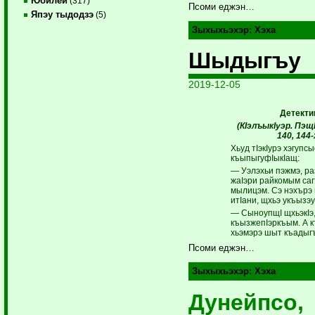
Юбилей
(317)
Псоми еджэн…
Япэу тыдодзэ
(5)
Зыхыхьэхэр:
Хэха
Шыдыгъу
2019-12-05
Детекти
(КIэлъыкIуэр.
ПэщI
140, 144
Хьуд тIэкIурэ хэгупс
къыпыгуфIыкIащ:
— Уэлэхьи пэжмэ, р
жаIэри райкомым са
мылицэм. Сэ нэхърэ 
итIани, щхьэ укъызэ
— СыноупщI щхьэкIэ,
къызжепIэркъым. А 
хьэмэрэ шыт къадыг
Псоми еджэн…
Зыхыхьэхэр:
Хэха
Дунейпсо,