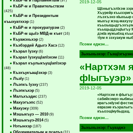
КъБР-м и Парламентым
(97)
2019-12-05
КъБР-м и Правительствэм
ЩIэныгъэлIхэм зэр
(425)
Хъурейр къызэригъ
КъБР-м и Президентым
лъэхъэнэ кIыхьыр с
мыхъу жэщ-махуэу
къыхуатххэр
(1)
къызыщыдгъэхъум
КъБР-м и прокуратурэм
(2)
къыщыддэщIыгъу М
КъБР-м щыIэ МВД-м къет
дэкIа иужькIэщ къ
(16)
тIум я зэхуакум ны
Къуажэхьхэр
(2)
Псоми еджэн…
Къэбэрдей Адыгэ Хасэ
(12)
Къэрал Iуэху
(6)
Зыхыхьэхэр:
ГъэщIэгъуэн
Къэрал IуэхущIапIэхэм
(11)
Къэрал къулыкъущIапIэхэр
«Нартхэм 
(48)
КъэхъукъащIэхэр
(3)
фIыгъуэр»
ЛъэIу
(1)
Лъэпкъ Iуэху
(237)
2019-12-05
Лъэпкъхэр
(5)
«Нартхэм я фIыгъу
Малъхъэдис
(237)
сабийхэмрэ ныбжь
Махуэгъэпс
(52)
ирагъэкIуэкI фести
евразие къэралыгъ
Махуэку
(309)
къызэщIиубыдащ.
Мэшыкъуэ — 2010
(9)
Псоми еджэн…
Мэшыкъуэ-2014
(5)
Нэтынхэр
(187)
Зыхыхьэхэр:
Гъуазджэ
Обозревателым и псалъэ
(31)