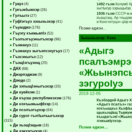
Гуауэ
(4)
1492 гъэм
Колумб Х
хытIыгур зэрыщыIэр
ГукъэкIыжхэр
(26)
1936 гъэм
СССР-м и 
Гулъытэ
(27)
къащтащ. Ар тхыдэ
ГуфIэгъуэ зэхыхьэхэр
(41)
и Конституцэ» цIэр иI
Гъуазджэ
(176)
Псоми еджэн…
Гъуэгу къежьапIэ
(52)
Зыхыхьэхэр:
Хэха
Гъэлъэгъуэныгъэхэр
(96)
Гъэмахуэ
(11)
«Адыгэ
Гъэмахуэ зыгъэпсэхугъуэ
(17)
Гъэсэныгъэ
(12)
псалъэмр
ГъэщIэгъуэнщ
(25)
ДАХ
(68)
«Жьынэпс
Джэрпэджэж
(9)
зэгуроIуэ
Дзюдо
(2)
Ди зэпыщIэныгъэхэр
(33)
Ди куейхэм
(1)
2019-12-05
Ди къуэш республикэхэм
(176)
Къэбэрдей Адыгэ Х
Ди нэхъыжьыфIхэр
(14)
«Адыгэ псалъэ» га
нэхъыщхьэ ХьэфIыц
Ди псэлъэгъухэр
(64)
щыхьэщIащ Тыркум
Ди сурэт гъэтIылъыгъэхэр
къыдагъэкI «Жьынэ
(315)
лэжьакIуэхэр.
Ди хьэщIэщым
(18)
Псоми еджэн…
Ди хэкуэгъухэр
(4)