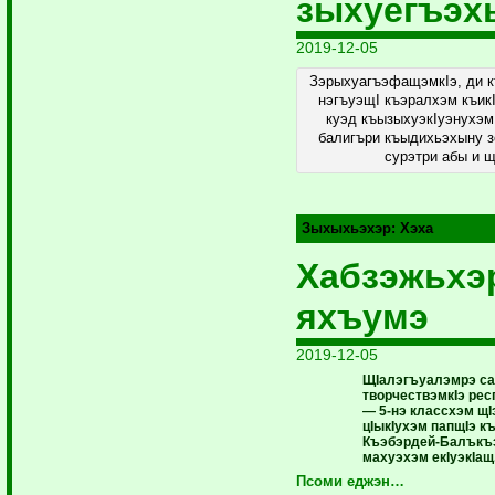
зыхуегъэх
2019-12-05
ЗэрыхуагъэфащэмкIэ, ди
нэгъуэщI къэралхэм къик
куэд къызыхуэкIуэнухэм
балигъри къыдихьэхыну 
сурэтри абы и 
Зыхыхьэхэр:
Хэха
Хабзэжьхэ
яхъумэ
2019-12-05
ЩIалэгъуалэмрэ са
творчествэмкIэ рес
— 5-нэ классхэм щI
цIыкIухэм папщIэ 
Къэбэрдей-Балъкъ
махуэхэм екIуэкIащ
Псоми еджэн…