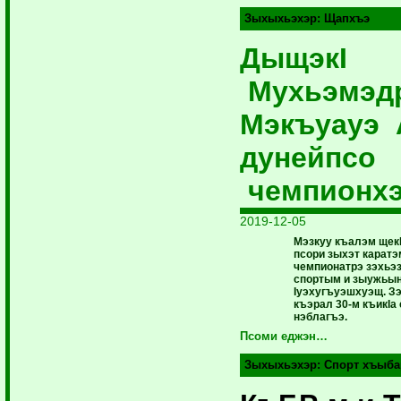
Зыхыхьэхэр:
Щапхъэ
ДыщэкI
Мухьэмэд
Мэкъуауэ 
дунейпсо
чемпионх
2019-12-05
Мэзкуу къалэм щек
псори зыхэт каратэ
чемпионатрэ зэхьэ
спортым и зыужьын
Iуэхугъуэшхуэщ. З
къэрал 30-м къикIа
нэблагъэ.
Псоми еджэн…
Зыхыхьэхэр:
Спорт хъыба