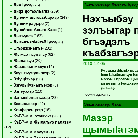
Дин Iуэху
Зыхыхьэхэр:
Лъэпкъ Iуэху
(75)
ДифI догъэлъапIэ
(209)
Нэхъыбэу
Дунейм щыхъыбархэр
(248)
Дунеймрэ дэрэ
(2)
зэлъытар 
Дунейпсо Адыгэ Хасэ
(1)
Дыгъуасэ
(163)
бгъэдэлъ
ДызыгъэпIейтей Iуэху
(6)
Егъэджэныгъэ
(202)
къабзагъэ
Жыжьэ-гъунэгъу
(62)
Жылагъуэ
(20)
2019-12-05
Жьыщхьэ махуэ
(13)
Куэдым фIыкIэ къа
Зауэ гъуэгуанэхэр
(2)
Iэзэ Шыбзыхъуэ Ка
ЗэIущIэхэр
мазэм Европэм щы
(93)
къалъытэ Iуащхьэм
ЗэгурыIуэныгъэхэр
(3)
дэкIащ.
Зэпеуэхэр
(110)
Псоми еджэн…
ЗэпыщIэныгъэхэр
(28)
Зэхыхьэхэр
(49)
Зыхыхьэхэр:
Хэха
Конференцхэр
(16)
Мазэр
КъБР-м и Iэтащхьэ
(239)
КъБР-м и Жылагъуэ палатэм
щымыIатэ
(12)
КъБР-м и махуэм
(1)