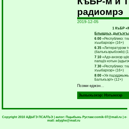
КъБР-м и 
радиомрэ
2019-12-05
1 КъБР «
Блыщхьэ, дыгъэгъа
6
.
00
«Республикэ: тх
хъыбархэр» (16+)
6
.
35
«Литературэм т
(балъкъэрыбзэкIэ) (1
7
.
10
«Адэ-анэхэр щIо
папщIэ нэтын (адыгэб
7
.
30
«Республикэ: тх
хъыбархэр» (16+)
8
.
00
«Уи пщэдджыжь 
Балъкъэр!» (12+)
Псоми еджэн…
Зыхыхьэхэр:
Нэтынхэр
Copyright 2010 АДЫГЭ ПСАЛЪЭ | autor:
Пщыбыхь Рустам:
comik-07@mail.ru
| e-
mail:
adyghe@mail.ru