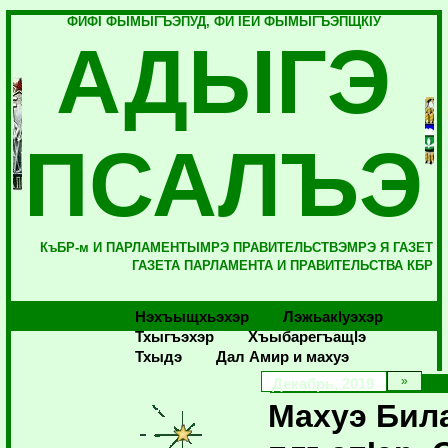
ФИФI ФЫМЫГЪЭПУД, ФИ IЕЙ ФЫМЫГЪЭПЩКIУ
АДЫГЭ
ПСАЛЪЭ
КъБР-м И ПАРЛАМЕНТЫМРЭ ПРАВИТЕЛЬСТВЭМРЭ Я ГАЗЕТ
ГАЗЕТА ПАРЛАМЕНТА И ПРАВИТЕЛЬСТВА КБР
Нэхъыщхьэхэр
Лэжьакlуэхэр
Тхыгъэхэр
Хъыбарегъащlэ
Тхыдэ
Дал Амир и махуэ
Декабрь, 2019
Махуэ Бил