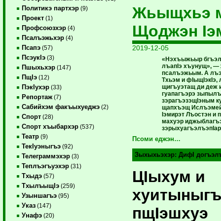
Жьыщхьэ 
Политикэ партхэр
(9)
Проект
(1)
Щоджэн Iэ
Профсоюзхэр
(4)
Псалъэжьхэр
(4)
2019-12-05
Псапэ
(57)
ПсэукIэ
(3)
«Нэхъыжьыр бгъэлъ
лъапIэ хъунущ», — 
Пшыхьхэр
(147)
псалъэжьым. А лъэ
ПщIэ
(12)
Тхьэм и фIыщIэкIэ,
щигъуэтащ ди деж 
ПэкIухэр
(33)
гуапагъэрэ зыпылъ
Репортаж
(7)
зэрагъэзэщIэным ку
Сабийхэм факъыхуеджэ
(2)
щапхъэщ Ислъэме
Iэмирэт Лъостэн и
Спорт
(28)
махуэр иджыблагъ
Спорт хъыбархэр
(537)
зэрыхуагъэлъэпIар
Театр
(9)
Псоми еджэн…
ТекIуэныгъэ
(92)
Зыхыхьэхэр:
ДифI догъэл
Телеграммэхэр
(3)
Теплъэгъуэхэр
(31)
ЦIыхум и
Тхыдэ
(57)
ТхылъыщIэ
(259)
хуитыныгъ
Узыншагъэ
(95)
Указ
(147)
пщIэшхуэ
Унафэ
(20)