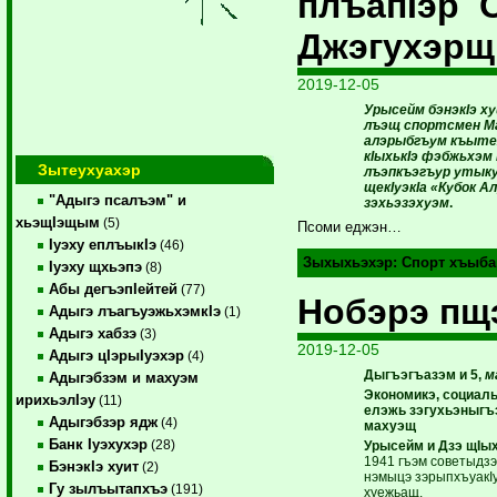
плъапIэр 
Джэгухэрщ
2019-12-05
Урысейм бэнэкIэ х
лъэщ спортсмен М
алэрыбгъум къыте
кIыхькIэ фэбжьхэм
Зытеухуахэр
лъэпкъэгъур утык
щекIуэкIа «Кубок А
"Адыгэ псалъэм" и
зэхьэзэхуэм
.
хьэщIэщым
(5)
Псоми еджэн…
Iуэху еплъыкIэ
(46)
Зыхыхьэхэр:
Спорт хъыба
Iуэху щхьэпэ
(8)
Абы дегъэпIейтей
(77)
Нобэрэ пщ
Адыгэ лъагъуэжьхэмкIэ
(1)
Адыгэ хабзэ
(3)
2019-12-05
Адыгэ цIэрыIуэхэр
(4)
Дыгъэгъазэм и 5,
м
Адыгэбзэм и махуэм
Экономикэ, социа
ирихьэлIэу
(11)
елэжь зэгухьэныгъ
Адыгэбзэр ядж
(4)
махуэщ
Банк Iуэхухэр
(28)
Урысейм и Дзэ щIы
1941 гъэм советыдз
БэнэкIэ хуит
(2)
нэмыцэ зэрыпхъуакI
Гу зылъытапхъэ
(191)
хуежьащ.