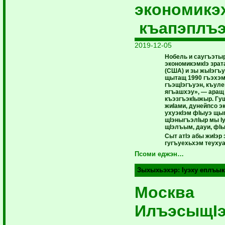
экономикэ
къапэплъ
2019-12-05
Нобель и саугъэты
экономикэмкIэ зра
(США) и зы жыIэгъу
щытащ 1990 гъэхэм
гъэщIэгъуэн, къул
ягъашхэу», — аращ
къэзгъэкIыжыр. Гу
жиIами, дунейпсо э
ухуэкIэм фIыуэ щы
щIэныгъэлIыр мы I
щIэлъым, дауи, фI
Сыт атIэ абы жиIэр
гугъуехьхэм теуху
Псоми еджэн…
Зыхыхьэхэр:
Iуэху еплъык
Москва
ИлъэсыщI