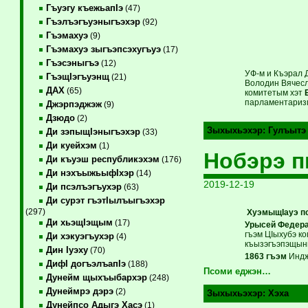
Гъуэгу къежьапIэ
(47)
Гъэлъэгъуэныгъэхэр
(92)
Гъэмахуэ
(9)
Гъэмахуэ зыгъэпсэхугъуэ
(17)
Гъэсэныгъэ
(12)
УФ-м и Къэрал Д
ГъэщIэгъуэнщ
(21)
Володин Вячесл
ДАХ
(65)
комитетым хэт
парламентариз
Джэрпэджэж
(9)
Дзюдо
(2)
Зыхыхьэхэр:
Гулъытэ
Ди зэпыщIэныгъэхэр
(33)
Ди куейхэм
(1)
Нобэрэ 
Ди къуэш республикэхэм
(176)
Ди нэхъыжьыфIхэр
(14)
2019-12-19
Ди псэлъэгъухэр
(63)
Ди сурэт гъэтIылъыгъэхэр
(297)
ХуэмыщIауэ п
Ди хьэщIэщым
(17)
Урысей Федера
гъэм ЦIыхубэ к
Ди хэкуэгъухэр
(4)
къызэгъэпэщыны
Дин Iуэху
(70)
1863 гъэм
Индж
ДифI догъэлъапIэ
(188)
Псоми еджэн…
Дунейм щыхъыбархэр
(248)
Дунеймрэ дэрэ
(2)
Зыхыхьэхэр:
Хэха
Дунейпсо Адыгэ Хасэ
(1)