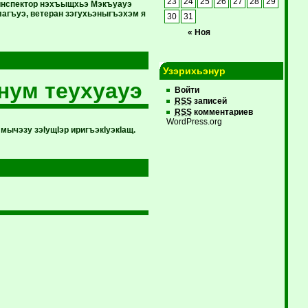
23
24
25
26
27
28
29
 инспектор нэхъыщхьэ Мэкъуауэ
лагъуэ, ветеран зэгухьэныгъэхэм я
30
31
« Ноя
Узэрихьэнур
нум теухуауэ
Войти
RSS
записей
RSS
комментариев
WordPress.org
ычэзу зэIущIэр иригъэкIуэкIащ.