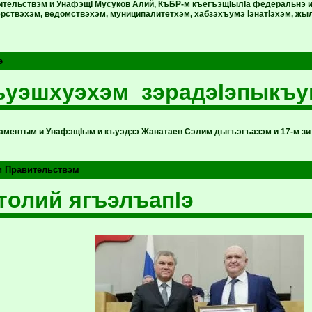
ительствэм и УнафэщI Мусуков Алий, КъБР-м къегъэщIылIа федеральнэ
ерствэхэм, ведомствэхэм, муниципалитетхэм, хабзэхъумэ IэнатIэхэм, жы
э
уэшхуэхэм зэрадэIэпыкъу
аментым и УнафэщIым и къуэдзэ Жанатаев Сэлим дыгъэгъазэм и 17-м зи м
и Правительствэм
олий ягъэлъапIэ