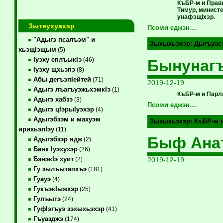
КъБР-м и Прав
Тимур, минист
унафэщIхэр.
Зытеухуахэр
Псоми еджэн…
"Адыгэ псалъэм" и
Зыхыхьэхэр:
Дыгъуас
хьэщIэщым
(5)
Iуэху еплъыкIэ
(46)
Бынунагъ
Iуэху щхьэпэ
(8)
Абы дегъэпIейтей
(71)
2019-12-19
Адыгэ лъагъуэжьхэмкIэ
(1)
КъБР-м и Парл
Адыгэ хабзэ
(3)
Псоми еджэн…
Адыгэ цIэрыIуэхэр
(4)
Адыгэбзэм и махуэм
Зыхыхьэхэр:
КъБР-м 
ирихьэлIэу
(11)
Быф Анат
Адыгэбзэр ядж
(2)
Банк Iуэхухэр
(26)
БэнэкIэ хуит
2019-12-19
(2)
Гу зылъытапхъэ
(181)
Гуауэ
(4)
ГукъэкIыжхэр
(25)
Гулъытэ
(24)
ГуфIэгъуэ зэхыхьэхэр
(41)
Гъуазджэ
(174)