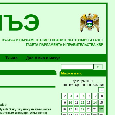
ЛЪЭ
КъБР-м И ПАРЛАМЕНТЫМРЭ ПРАВИТЕЛЬСТВЭМРЭ Я ГАЗЕТ
ГАЗЕТА ПАРЛАМЕНТА И ПРАВИТЕЛЬСТВА КБР
Тхыдэ
Дал Амир и махуэ
Махуэгъэпс
Декабрь 2019
Пн
Вт
Ср
Чт
Пт
Сб
Вс
1
2
3
4
5
6
7
8
9
10
11
12
13
14
15
щIэр
кIуэкIа Хэку зауэшхуэм къыщахьа
16
17
18
19
20
21
22
митетым и зэIущIэ. Абы хэтащ