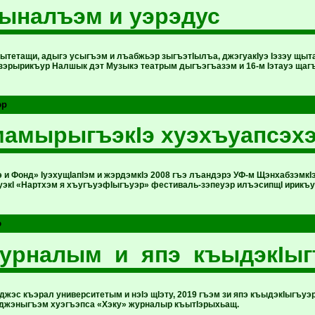
ыналъэм и уэрэдус
рытетащи, адыгэ усыгъэм и лъабжьэр зыгъэтIылъа, джэгуакIуэ Iэзэу щы
 зэрырикъур Налшык дэт Музыкэ театрым дыгъэгъазэм и 16-м Iэтауэ щаг
эр
амырыгъэкIэ хуэхъуапсэх
 и Фонд» IуэхущIапIэм и жэрдэмкIэ 2008 гъэ лъандэрэ УФ-м ЩэнхабзэмкIэ
IуэкI «Нартхэм я хъугъуэфIыгъуэр» фестиваль-зэпеуэр илъэсипщI ирикъу
э
журналым и япэ къыдэкIыг
жэс къэрал университетым и нэIэ щIэту, 2019 гъэм зи япэ къыдэкIыгъуэ
джэныгъэм хуэгъэпса «Хэку» журналыр къытIэрыхьащ.