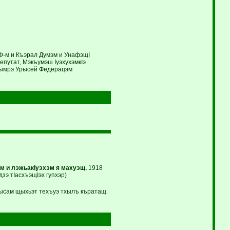
УФ-м и Къэрал Думэм и УнафэщI
путат, Мэкъумэш IуэхухэмкIэ
тымрэ Урысей Федерацэм
м и лэжьакIуэхэм я махуэщ.
1918
зэ тIасхъэщIэх гупхэр)
сам щыхьэт техъуэ тхылъ къратащ.