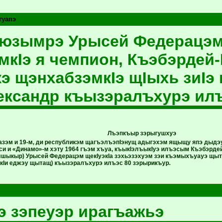
гуапэ
оюзымрэ Урысей Федерацэ
кIэ я чемпион, Къэбэрде
э щэнхабзэмкIэ щIыхь зиIэ 
ександр къызэралъхурэ илъ
Лъэпкъыр зэрыгушхуэ
азэм и 19-м, ди республикэм щагъэлъэпIэнущ адыгэхэм ящыщу япэ дыдэ
си и «Динамо»-м хэту 1964 гъэм хъуа, къыкIэлъыкIуэ илъэсым Къэбэрд
лшыкыр) Урысей Федерацэм щекIуэкIа зэхьэзэхуэм зэи къэмыхъуауэ щыт
экIи еджэу щытащ) къызэралъхурэ илъэс 80 зэрырикъур.
 зэпеуэр ирагъажьэ