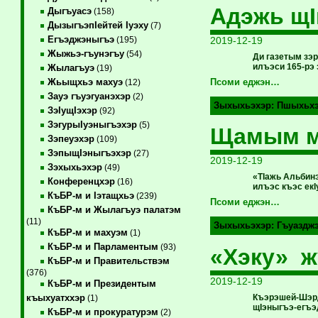
Адэжь щI
Дыгъуасэ
(158)
ДызыгъэпIейтей Iуэху
(7)
Егъэджэныгъэ
2019-12-19
(195)
Жыжьэ-гъунэгъу
(54)
Ди газетым зэ
илъэси 165-рэ
Жылагъуэ
(19)
Жьыщхьэ махуэ
Псоми еджэн…
(12)
Зауэ гъуэгуанэхэр
(2)
Зыхыхьэхэр:
Пшыхьх
ЗэIущIэхэр
(92)
ЗэгурыIуэныгъэхэр
(5)
Щамым м
Зэпеуэхэр
(109)
ЗэпыщIэныгъэхэр
(27)
2019-12-19
Зэхыхьэхэр
(49)
«ТIажь Альбинэ
Конференцхэр
(16)
илъэс къэс ек
КъБР-м и Iэтащхьэ
(239)
Псоми еджэн…
КъБР-м и Жылагъуэ палатэм
(11)
Зыхыхьэхэр:
Гъуаздж
КъБР-м и махуэм
(1)
КъБР-м и Парламентым
(93)
«Хэку» 
КъБР-м и Правительствэм
(376)
2019-12-19
КъБР-м и Президентым
Къэрэшей-Шэрд
къыхуатххэр
(1)
щIэныгъэ-егъэ
КъБР-м и прокуратурэм
(2)