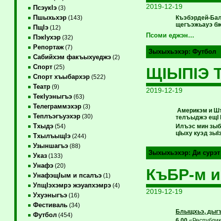
2019-12-19
ПсэукIэ
(3)
Пшыхьхэр
Къэбэрдей-Бал
(143)
щегъэжьауэ бж
ПщIэ
(12)
Псоми еджэн…
ПэкIухэр
(32)
Репортаж
(7)
Зыхыхьэхэр:
Футбол
Сабийхэм факъыхуеджэ
(2)
Спорт
(25)
ЩIЫПIЭ
Спорт хъыбархэр
(522)
Театр
(9)
2019-12-19
ТекIуэныгъэ
(63)
Телеграммэхэр
(3)
Америкэм и Шт
Теплъэгъуэхэр
(30)
телъыджэ ещI
Тхыдэ
Илъэс мин зыб
(54)
цIыху куэд зы
ТхылъыщIэ
(244)
Узыншагъэ
(88)
Зыхыхьэхэр:
Ди сурэт
Указ
(133)
Унафэ
(20)
КъБР-м и
УнафэщIым и псалъэ
(1)
УпщIэхэмрэ жэуапхэмрэ
(4)
2019-12-19
Ухуэныгъэ
(16)
Фестиваль
(34)
Блыщхьэ, дыгъ
Футбол
(454)
6
.
00
«Республикэ