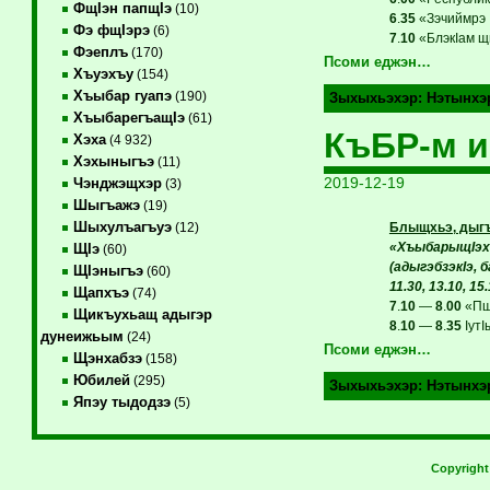
ФщIэн папщIэ
(10)
6
.
35
«Зэчиймрэ 
Фэ фщIэрэ
(6)
7
.
10
«БлэкIам щ
Фэеплъ
(170)
Псоми еджэн…
Хъуэхъу
(154)
Хъыбар гуапэ
(190)
Зыхыхьэхэр:
Нэтынхэ
ХъыбарегъащIэ
(61)
КъБР-м и
Хэха
(4 932)
Хэхыныгъэ
(11)
2019-12-19
Чэнджэщхэр
(3)
Шыгъажэ
(19)
Шыхулъагъуэ
Блыщхьэ, дыгъ
(12)
«ХъыбарыщIэх
ЩIэ
(60)
(адыгэбзэкIэ, 
ЩIэныгъэ
(60)
11.30, 13.10, 15
Щапхъэ
(74)
7
.
10
—
8
.
00
«Пщэ
Щикъухьащ адыгэр
8
.
10
—
8
.
35
IутI
дунеижьым
(24)
Псоми еджэн…
Щэнхабзэ
(158)
Юбилей
(295)
Зыхыхьэхэр:
Нэтынхэ
Япэу тыдодзэ
(5)
Copyrigh