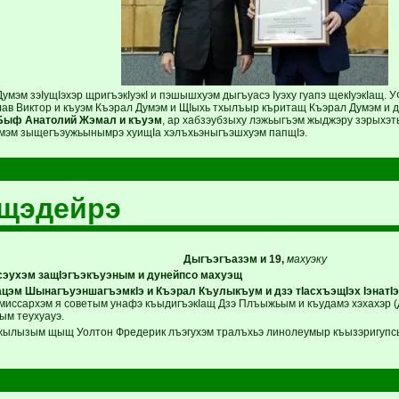
умэм зэIущIэхэр щригъэкIуэкI и пэшышхуэм дыгъуасэ Iуэху гуапэ щекIуэкIащ. 
ав Виктор и къуэм Къэрал Думэм и ЩIыхь тхылъыр къритащ Къэрал Думэм и де
Быф Анатолий Жэмал и къуэм
, ар хабзэубзыху лэжьыгъэм жыджэру зэрыхэ
мэм зыщегъэужьынымрэ хуищIа хэлъхьэныгъэшхуэм папщIэ.
пщэдейрэ
Дыгъэгъазэм и 19,
махуэку
сэухэм защIэгъэкъуэным и дунейпсо махуэщ
цэм ШынагъуэншагъэмкIэ и Къэрал Къулыкъум и дзэ тIасхъэщIэх IэнатIэ
омиссархэм я советым унафэ къыдигъэкIащ Дзэ Плъыжьым и къудамэ хэхахэр (д
м теухуауэ.
ылызым щыщ Уолтон Фредерик лъэгухэм тралъхьэ линолеумыр къызэригупсы