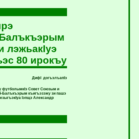
мрэ
й-Балъкъэрым
и лэжьакIуэ
эс 80 ирокъу
ДифI догъэлъапIэ
у футболымкIэ Совет Союзым и
ей-Балъкъэрым къигъэзэжу зи пашэ
езыгъэкIуа Iэпщэ Александр