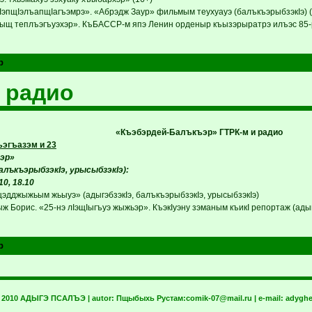
IэпщIэлъапщIагъэмрэ». «Абрэдж Заур» фильмым теухуауэ (балъкъэрыбзэкIэ) (
ыщ теплъэгъуэхэр». КъБАССР-м япэ Ленин орденыр къызэрыратрэ илъэс 85-р
р
 радио
«Къэбэрдей-Балъкъэр» ГТРК-м и радио
эгъазэм и 23
эр»
балъкъэрыбзэкIэ, урысыбзэкIэ):
.10, 18.10
дджыжьым жьыуэ» (адыгэбзэкIэ, балъкъэрыбзэкIэ, урысыбзэкIэ)
ыж Борис. «25-нэ лIэщIыгъуэ жыжьэр». КъэкIуэну зэманым къикI репортаж (адыг
р
t 2010 АДЫГЭ ПСАЛЪЭ | autor:
Пщыбыхь Рустам:
comik-07@mail.ru
| e-mail:
adyghe