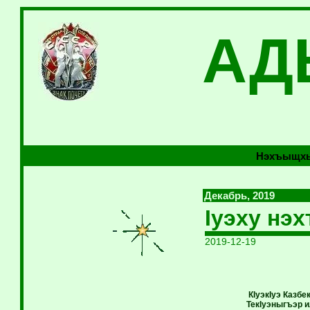
АД
Нэхъыщхь
Декабрь, 2019
Iуэху нэ
2019-12-19
КIуэкIуэ Казб
ТекIуэныгъэр 