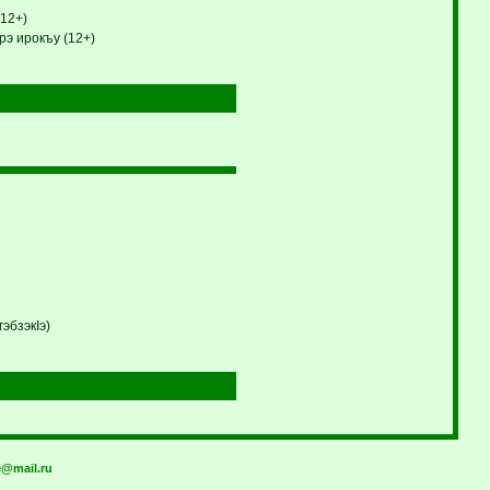
12+)
э ирокъу (12+)
эбзэкIэ)
@mail.ru