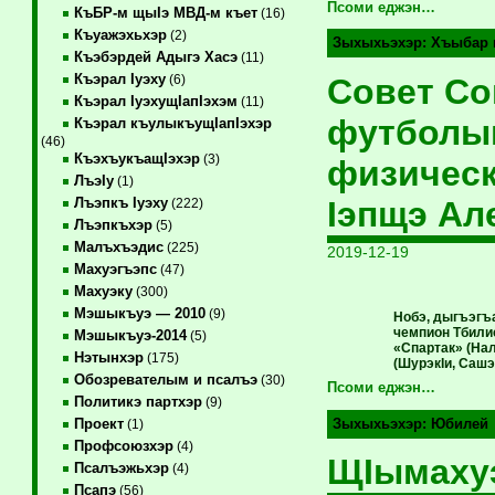
Псоми еджэн…
КъБР-м щыIэ МВД-м къет
(16)
Къуажэхьхэр
(2)
Зыхыхьэхэр:
Хъыбар 
Къэбэрдей Адыгэ Хасэ
(11)
Къэрал Iуэху
Совет С
(6)
Къэрал IуэхущIапIэхэм
(11)
футболым
Къэрал къулыкъущIапIэхэр
(46)
КъэхъукъащIэхэр
(3)
физическ
ЛъэIу
(1)
Iэпщэ Ал
Лъэпкъ Iуэху
(222)
Лъэпкъхэр
(5)
Малъхъэдис
(225)
2019-12-19
Махуэгъэпс
(47)
Махуэку
(300)
Мэшыкъуэ — 2010
(9)
Нобэ, дыгъэгъ
чемпион Тбили
Мэшыкъуэ-2014
(5)
«Спартак» (На
Нэтынхэр
(175)
(ШурэкIи, Саш
Обозревателым и псалъэ
(30)
Псоми еджэн…
Политикэ партхэр
(9)
Проект
Зыхыхьэхэр:
Юбилей
(1)
Профсоюзхэр
(4)
ЩIымахуэ
Псалъэжьхэр
(4)
Псапэ
(56)