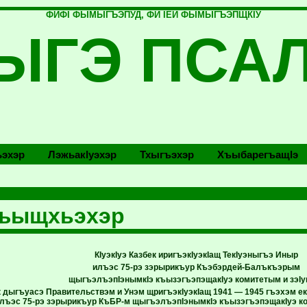
ФИФI ФЫМЫГЪЭПУД, ФИ IЕЙ ФЫМЫГЪЭПЩКIУ
ЫГЭ ПСА
эхэр
Лэжьакlуэхэр
Тхыгъэхэр
Хъыбарегъащlэ
хъыщхьэхэр
КIуэкIуэ Казбек иригъэкIуэкIащ ТекIуэныгъэ Иныр
илъэс 75-рэ зэрырикъур Къэбэрдей-Балъкъэрым
щыгъэлъэпIэнымкIэ къызэгъэпэщакIуэ комитетым и зэIу
ек дыгъуасэ Правительствэм и Унэм щригъэкIуэкIащ 1941 — 1945 гъэхэм е
илъэс 75-рэ зэрырикъур КъБР-м щыгъэлъэпIэнымкIэ къызэгъэпэщакIуэ ко