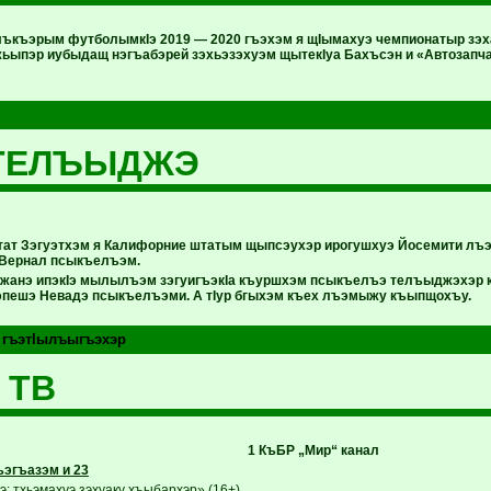
ъкъэрым футболымкIэ 2019 — 2020 гъэхэм я щIымахуэ чемпионатыр зэха
ьыпэр иубыдащ нэгъабэрей зэхьэзэхуэм щытекIуа Бахъсэн и «Автозапча
 ТЕЛЪЫДЖЭ
ат Зэгуэтхэм я Калифорние штатым щыпсэухэр ирогушхуэ Йосемити лъэ
 Вернал псыкъелъэм.
жанэ ипэкIэ мылылъэм зэгуигъэкIа къуршхэм псыкъелъэ телъыджэхэр к
Iэпешэ Невадэ псыкъелъэми. А тIур бгыхэм къех лъэмыжу къыпщохъу.
 гъэтIылъыгъэхэр
 ТВ
1 КъБР „Мир“ канал
эгъазэм и 23
: тхьэмахуэ зэхуаку хъыбархэр» (16+)