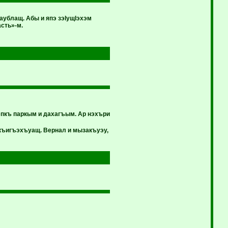
ублащ. Абы и япэ зэIущIэхэм
сть»-м.
пкъ паркым и дахагъым. Ар нэхъри
ъигъэхъуащ. Вернал и мызакъуэу,