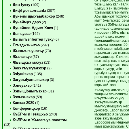
сатумрэ фейдэмрэ п
тезыщIыхь капитали
Дин Iуэху
(109)
цIыхуцIэ зиIэм хуэм
ДифI догъэлъапIэ
(307)
тхьэмыщкIагъэ къигъ
Дунейм щыхъыбархэр
Абы щыхьэт тохъуэ
(248)
къит бжыгъэхэр: зэI
Дунеймрэ дэрэ
(2)
унагъуэ 358-м ахъшэ
Дунейпсо Адыгэ Хасэ
(1)
(доллару) дунейм щы
и процент 50-р яIыг
Дыгъуасэ
(165)
адрей цIыху псоми
ДызыгъэпIейтей Iуэху
(6)
(мелардиблым нэсым
къэнэжа процент 50-
Егъэджэныгъэ
(297)
ятебгуэшэн щIэбдзэм
Жыжьэ-гъунэгъу
(73)
нэрылъагъущ мылъку
Жылагъуэ
зыхуэдизыр. Стиглиц
(37)
щытыкIэр езы цIыху
Жьыщхьэ махуэ
(13)
яхъуэжыну яужь ихьэ
Зауэ гъуэгуанэхэр
(2)
зэрыхъунур, икIи
гурыIуэгъуэщ сыт ху
ЗэIущIэхэр
(135)
революцэми зэрызе
ЗэгурыIуэныгъэхэр
(3)
гузэвэгъуэшхуэ къыдэ
зэрыхаб- зэр.
Зэпеуэхэр
(141)
КъэкIуэну илъэсипщI
ЗэпыщIэныгъэхэр
(31)
тIощIым экономикэм
Зэхыхьэхэр
(59)
игъуэтынкIэ хъуну
зэхъуэкIыныгъэр
Кавказ-2020
(1)
къыпхуэмыщIэну жеI
Конференцхэр
(16)
Джозеф, Европэм хэ
КъБР-м и Iэтащхьэ
къэралхэр я зыужьыкI
(243)
зэрызэхуэмыдэм,
КъБР-м и Жылагъуэ палатэм
Евросоюзым Инджы
(12)
къызэрыхэкIыжым, 