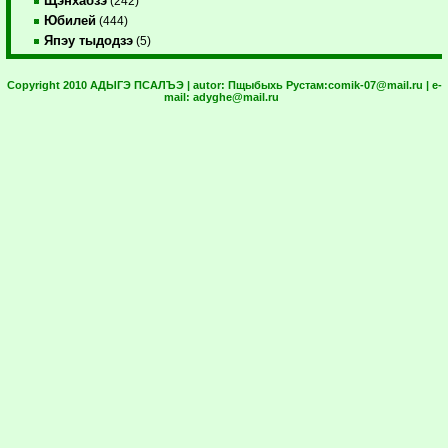
Щэнхабзэ
(242)
Юбилей
(444)
Япэу тыдодзэ
(5)
Copyright 2010 АДЫГЭ ПСАЛЪЭ | autor:
Пщыбыхь Рустам:
comik-07@mail.ru
| e-
mail:
adyghe@mail.ru