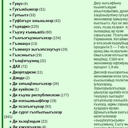
Дигу зыгъэфIыну
Гуауэ
(4)
къыхигъэщам
ГукъэкIыжхэр
(31)
укъытеувыIэмэ, дуне
Гулъытэ
зэщIэзыIулIэну гугъу
(33)
экономикэр Iумыуэну
ГуфIэгъуэ зэхыхьэхэр
(42)
къелъытэ. Ауэ зи эк
Гъуазджэ
(225)
нэхъ лъэщ къэрал- х
зыхащIащ ар хуэм
Гъуэгу къежьапIэ
(60)
зэрыхъуар. Псалъэм
Гъэлъэгъуэныгъэхэр
(154)
Германием. Китайми
р илъэсым къриубыд
Гъэмахуэ
(13)
проценти 5 — 7-кIэ х
Гъэмахуэ зыгъэпсэхугъуэ
(19)
аращ (мы къэралым 
Гъэсэныгъэ
бжыгъэхэм еплъытмэ
(19)
мащIэщ), США-м и
ГъэщIэгъуэнщ
(32)
экономикэр ефIэкIуа
ДАХ
(72)
процент 1,9-кIэ.
Джэрпэджэж
Джозеф къызэрилъыт
(11)
экономикэм епха гуг
Дзюдо
(2)
къызыхэкIыр полити
Ди зэпыщIэныгъэхэр
(34)
Iуэхухэращ.
ЗэрыгурыIуэгъуэщи,
Ди куейхэм
(1)
цIыхухэр щыIэкIэ-псэ
Ди къуэш республикэхэм
(177)
теухуауэ зыпэщIэт
гугъуехьхэр нэхъыбэ
Ди нэхъыжьыфIхэр
(19)
хъунущ, иджы зэры
Ди псэлъэгъухэр
(93)
хуэдэурэ кIуэмэ.
Ди сурэт гъэтIылъыгъэхэр
ЩIэныгъэлIым хуег
капитализмэр
(341)
«зыщIэгупсысыжу»
Ди хьэщIэщым
(22)
зихъуэжыну. Сыту жы
Ди хэкуэгъухэр
(4)