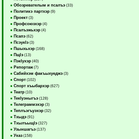
Обозревателым и псалъэ
(33)
Политикэ партхэр
(9)
Проект
(3)
Профсоюзхэр
(4)
Псалъэжьхэр
(4)
Псапэ
(62)
ПсэукIэ
(3)
Пшыхьхэр
(168)
ПщIэ
(13)
ПэкIухэр
(40)
Репортаж
(7)
Сабийхэм факъыхуеджэ
(3)
Спорт
(102)
Спорт хъыбархэр
(627)
Театр
(10)
ТекIуэныгъэ
(128)
Телеграммэхэр
(3)
Теплъэгъуэхэр
(32)
Тхыдэ
(91)
ТхылъыщIэ
(327)
Узыншагъэ
(137)
Указ
(158)