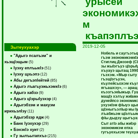
урысей
экономикэ
м
къапэплъ
2019-12-05
Зытеухуахэр
Нобель и саугъэты
"Адыгэ псалъэм" и
гъэм экономикэмкIэ
хьэщIэщым
Стиглиц Джозеф (С
(5)
зы жыIэгъуэ цIэрыI
Iуэху еплъыкIэ
(51)
хъуауэ щытащ 199
Iуэху щхьэпэ
(12)
гъэхэм. «Мыр сыту
гъэщIэгъуэн,
Абы дегъэпIейтей
(85)
къулейсызхэм къу
Адыгэ лъагъуэжьхэмкIэ
(6)
ягъашхэу», — аращ
къэзгъэкIыжыр. Гу
Адыгэ хабзэ
(9)
мащIэ хэлъу жиIами
Адыгэ цIэрыIуэхэр
(4)
дунейпсо экономик
Адыгэбзэм и махуэм
ухуэкIэм фIыуэ щы
щIэныгъэлIыр мы I
ирихьэлIэу
(11)
лъабжьэм щIэлъым,
Адыгэбзэр ядж
(4)
фIы дыдэу щыгъуа
Банк Iуэхухэр
Сыт атIэ абы жиIэр
(29)
экономикэм епха
БэнэкIэ хуит
(2)
гугъуехьхэм теуху
Гу зылъытапхъэ
(215)