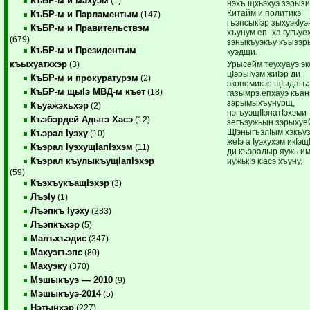
КъБР-м и махуэм
(1)
нэхъ щхьэхуэ зэрыз
Китайм и политикэ
КъБР-м и Парламентым
(147)
гъэпсыкIэр зыхуэкIуэ
КъБР-м и Правительствэм
хъунум еп- ха гугъуе
(679)
зэныкъуэкъу къызэр
КъБР-м и Президентым
куэдщи.
къыхуатххэр
Урысейм теухуауэ э
(3)
цIэрыIуэм жиIэр ди
КъБР-м и прокуратурэм
(2)
экономикэр щIыдагъ
КъБР-м щыIэ МВД-м къет
(18)
газымрэ епхауэ къан
зэрымыхъунурщ,
Къуажэхьхэр
(2)
нэгъуэщIIэнатIэхэми
Къэбэрдей Адыгэ Хасэ
(12)
зегъэужьын зэрыхуе
ЩIэныгъэлIым хэкъу
Къэрал Iуэху
(10)
жеIэ а Iуэхухэм икIэщ
Къэрал IуэхущIапIэхэм
(11)
ди къэралыр яужь и
Къэрал къулыкъущIапIэхэр
иужькIэ кIасэ хъуну.
(59)
КъэхъукъащIэхэр
(3)
ЛъэIу
(1)
Лъэпкъ Iуэху
(283)
Лъэпкъхэр
(5)
Малъхъэдис
(347)
Махуэгъэпс
(80)
Махуэку
(370)
Мэшыкъуэ — 2010
(9)
Мэшыкъуэ-2014
(5)
Нэтынхэр
(227)