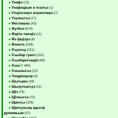
Унафэ
(13)
УнафэщIым и псалъэ
(1)
УпщIэхэмрэ жэуапхэмрэ
(7)
Ухуэныгъэ
(17)
Фестиваль
(43)
Футбол
(674)
ФщIэн папщIэ
(11)
Фэ фщIэрэ
(8)
Фэеплъ
(259)
Хъуэхъу
(231)
Хъыбар гуапэ
(243)
ХъыбарегъащIэ
(66)
Хэха
(7 484)
Хэхыныгъэ
(13)
Чэнджэщхэр
(3)
Шыгъажэ
(28)
Шыхулъагъуэ
(11)
ЩIэ
(79)
ЩIэныгъэ
(75)
Щапхъэ
(105)
Щикъухьащ адыгэр
дунеижьым
(37)