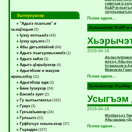
советым и зэху
КъБР-м къегъэ
зэгухьэныгъэхэ
Зытеухуахэр
Псоми еджэн…
"Адыгэ псалъэм" и
Зыхыхьэхэр:
КъБР-м 
хьэщIэщым
(5)
Iуэху еплъыкIэ
(43)
Хьэрычэт
Iуэху щхьэпэ
(7)
Абы дегъэпIейтей
(64)
2019-04-18
Адыгэ лъагъуэжьхэмкIэ
(1)
Ди республикэ
Адыгэ хабзэ
(3)
мэхъу. Абы ех
Адыгэ цIэрыIуэхэр
(4)
Iэтащхьэм и А
Мовсисян Грант
Адыгэбзэм и махуэм
Псоми еджэн…
ирихьэлIэу
(11)
Адыгэбзэр ядж
(2)
Зыхыхьэхэр:
Хъыбар 
Банк Iуэхухэр
(24)
БэнэкIэ хуит
(2)
Усыгъэм 
Гу зылъытапхъэ
(162)
Гуауэ
(3)
2019-04-18
ГукъэкIыжхэр
(24)
Мэлбахъуэ Тим
Гулъытэ
(21)
Абы щыщщ «Дун
ГуфIэгъуэ зэхыхьэхэр
(37)
Псоми еджэн…
Гъуазджэ
(157)