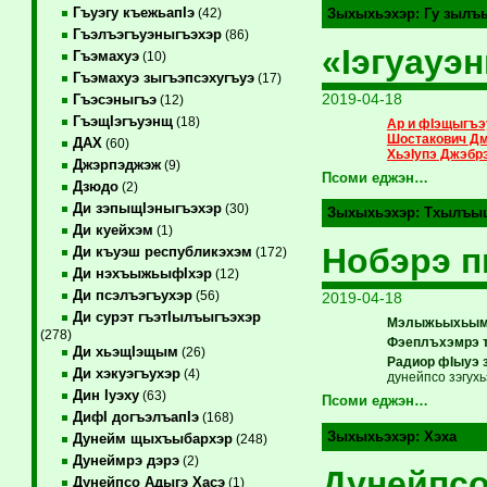
Гъуэгу къежьапIэ
(42)
Зыхыхьэхэр:
Гу зылъ
Гъэлъэгъуэныгъэхэр
(86)
«Iэгуауэ
Гъэмахуэ
(10)
Гъэмахуэ зыгъэпсэхугъуэ
(17)
2019-04-18
Гъэсэныгъэ
(12)
ГъэщIэгъуэнщ
(18)
Ар и фIэщыгъэу
Шостакович Дм
ДАХ
(60)
ХьэIупэ Джэбр
Джэрпэджэж
(9)
Псоми еджэн…
Дзюдо
(2)
Ди зэпыщIэныгъэхэр
(30)
Зыхыхьэхэр:
Тхылъы
Ди куейхэм
(1)
Нобэрэ 
Ди къуэш республикэхэм
(172)
Ди нэхъыжьыфIхэр
(12)
Ди псэлъэгъухэр
(56)
2019-04-18
Ди сурэт гъэтIылъыгъэхэр
Мэлыжьыхьым 
(278)
Фэеплъхэмрэ т
Ди хьэщIэщым
(26)
Радиор фIыуэ 
Ди хэкуэгъухэр
(4)
дунейпсо зэгух
Дин Iуэху
(63)
Псоми еджэн…
ДифI догъэлъапIэ
(168)
Зыхыхьэхэр:
Хэха
Дунейм щыхъыбархэр
(248)
Дунеймрэ дэрэ
(2)
Дунейпсо
Дунейпсо Адыгэ Хасэ
(1)