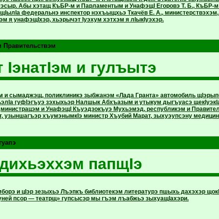
эсыр. Абы хэтащ КъБР-м и Парламентым и УнафэщI Егоровэ Т. Б., КъБР-м 
щIылIа федеральнэ инспектор нэхъыщхьэ Ткачёв Е. А., министерствэхэм
м я унафэщIхэр, хьэрычэт Iуэхум хэтхэм я лIыкIуэхэр.
и Правительствэм
 IэнатIэм и гулъытэ
м и сымаджэщ, поликлиникэ зыбжанэм «Лада Гранта» автомобиль щIэрыпс
ьэлIа гуфIэгъуэ зэхыхьэр Налшык Абхъазым и утыкум дыгъуасэ щекIуэкI
дминистрацэм и УнафэщI Къуэдзокъуэ Мухьэмэд, республикэм и Правител
, узыншагъэр хъумэнымкIэ министр Хъубий Марат, зыхуэупсэну медицинэ 
гуапэ
дихьэххэм папщIэ
борэ и цIэр зезыхьэ Лъэпкъ библиотекэм литературэ пшыхь дахэхэр щокI
ей псор — театрщ» гупсысэр мы гъэм лъабжьэ зыхуащIахэри.