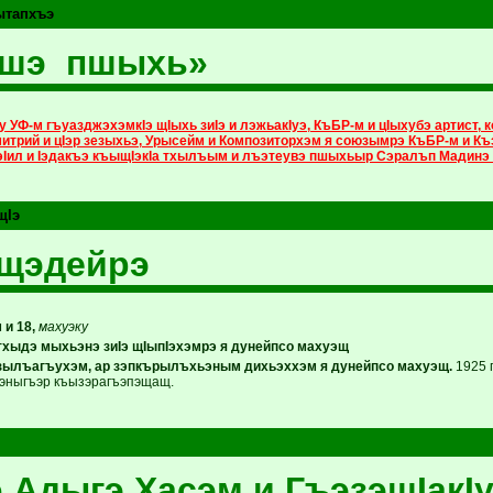
ытапхъэ
ншэ пшыхь»
 УФ-м гъуазджэхэмкIэ щIыхь зиIэ и лэжьакIуэ, КъБР-м и цIыхубэ артист, ко
итрий и цIэр зезыхьэ, Урысейм и Композиторхэм я союзымрэ КъБР-м и Къ
эIил и Iэдакъэ къыщIэкIа тхылъым и лъэтеувэ пшыхьыр Сэралъп Мадинэ
щIэ
пщэдейрэ
и 18,
махуэку
хыдэ мыхьэнэ зиIэ щIыпIэхэмрэ я дунейпсо махуэщ
зылъагъухэм, ар зэпкърылъхьэным дихьэххэм я дунейпсо махуэщ.
1925 
ьэныгъэр къызэрагъэпэщащ.
 Адыгэ Хасэм и ГъэзэщIакIу