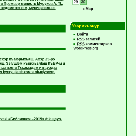
29
30
и Премьер-министр Мусуков А. ТI.,
, ведомствэхэм, муниципальнэ
« Мар
Узэрихьэнур
Войти
RSS
записей
RSS
комментариев
WordPress.org
хэр къаIэрыхьащ. Ахэр 25-рэ
ащ. ЗэIущIэм кърихьэлIащ КъБР-м и
ьствэм и Тхьэмадэм и къуэдзэ
IуэхущIапIэхэм я лIыкIуэхэр.
уэкI «Библионочь-2019» фIащауэ.