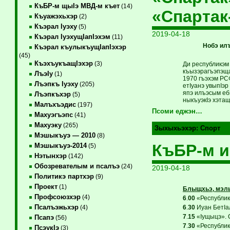
КъБР-м щыIэ МВД-м къет
(14)
«Спарта
Къуажэхьхэр
(2)
Къэрал Iуэху
(5)
2019-04-18
Къэрал IуэхущIапIэхэм
(11)
Нобэ ил
Къэрал къулыкъущIапIэхэр
(45)
КъэхъукъащIэхэр
(3)
Ди республикэ
къызэрагъэпэща
ЛъэIу
(1)
1970 гъэхэм РС
Лъэпкъ Iуэху
(205)
етIуанэ увыпIэ
япэ илъэсым еб
Лъэпкъхэр
(5)
ныкъуэкIэ хэтащ
Малъхъэдис
(197)
Псоми еджэн…
Махуэгъэпс
(41)
Махуэку
(265)
Зыхыхьэхэр:
Спорт
Мэшыкъуэ — 2010
(8)
КъБР-м и
Мэшыкъуэ-2014
(5)
Нэтынхэр
(142)
Обозревателым и псалъэ
(24)
2019-04-18
Политикэ партхэр
(9)
Проект
(1)
Блыщхьэ, мэл
Профсоюзхэр
(4)
6
.
00
«Республикэ
Псалъэжьхэр
6
.
30
Иуан БетIал
(4)
7
.
15
«Iущыцэ». 
Псапэ
(56)
7
.
30
«Республикэ
ПсэукIэ
(3)