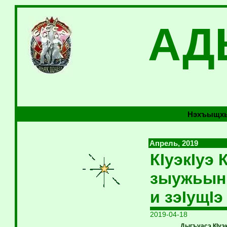
АД
Нэхъыщхь
Апрель, 2019
КIуэкIуэ 
зыужьыны
и зэIущIэ
2019-04-18
Дыгъуасэ КIуэ