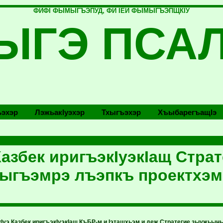
ФИФI ФЫМЫГЪЭПУД, ФИ IЕЙ ФЫМЫГЪЭПЩКIУ
ЫГЭ ПСА
эхэр
Лэжьакlуэхэр
Тхыгъэхэр
Хъыбарегъащlэ
Казбек иригъэкIуэкIащ Стра
гъэмрэ лъэпкъ проектхэм
кIуэ Казбек иригъэкIуэкIащ КъБР-м и Iэтащхьэм и деж Стратегие зыужьы