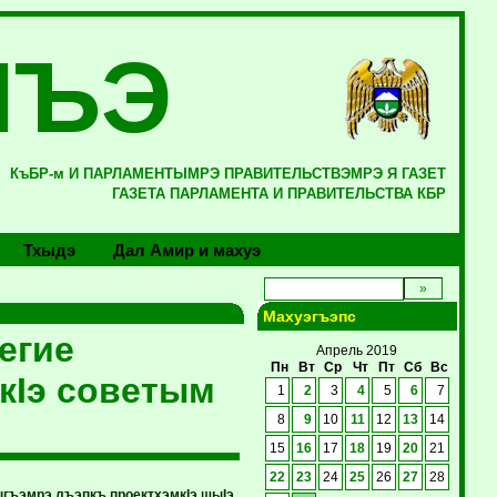
ЛЪЭ
КъБР-м И ПАРЛАМЕНТЫМРЭ ПРАВИТЕЛЬСТВЭМРЭ Я ГАЗЕТ
ГАЗЕТА ПАРЛАМЕНТА И ПРАВИТЕЛЬСТВА КБР
Тхыдэ
Дал Амир и махуэ
Махуэгъэпс
тегие
Апрель 2019
Пн
Вт
Ср
Чт
Пт
Сб
Вс
кIэ советым
1
2
3
4
5
6
7
8
9
10
11
12
13
14
15
16
17
18
19
20
21
22
23
24
25
26
27
28
ныгъэмрэ лъэпкъ проектхэмкIэ щыIэ