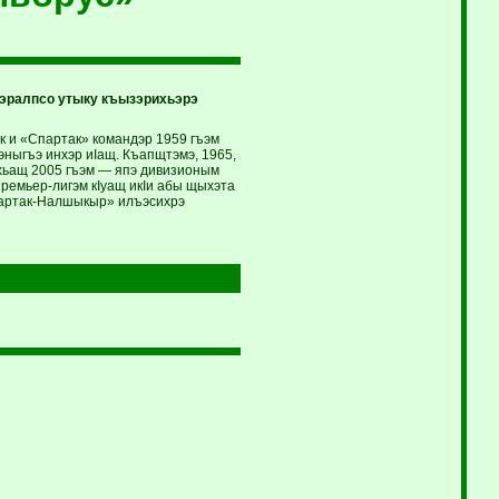
эралпсо утыку къызэрихьэрэ
и «Спартак» командэр 1959 гъэм
эныгъэ инхэр иIащ. Къапщтэмэ, 1965,
ихьащ 2005 гъэм — япэ дивизионым
ремьер-лигэм кIуащ икIи абы щыхэта
партак-Налшыкыр» илъэсихрэ