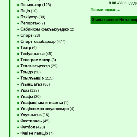
8
.
00
«Уи пщэддж
Пшыхьхэр
(128)
Псоми еджэн…
ПщIэ
(10)
ПэкIухэр
(30)
Зыхыхьэхэр:
Нэтынхэ
Репортаж
(7)
Сабийхэм факъыхуеджэ
(2)
Спорт
(23)
Спорт хъыбархэр
(477)
Театр
(6)
ТекIуэныгъэ
(45)
Телеграммэхэр
(3)
Теплъэгъуэхэр
(29)
Тхыдэ
(50)
ТхылъыщIэ
(215)
Узыншагъэ
(86)
Указ
(128)
Унафэ
(20)
УнафэщIым и псалъэ
(1)
УпщIэхэмрэ жэуапхэмрэ
(4)
Ухуэныгъэ
(16)
Фестиваль
(45)
Футбол
(420)
ФщIэн папщIэ
(7)