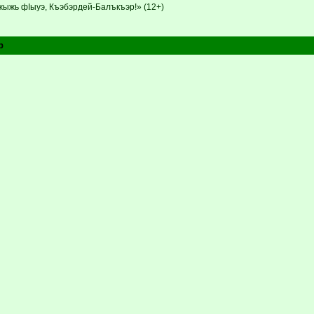
ыжь фIыуэ, Къэбэрдей-Балъкъэр!» (12+)
р