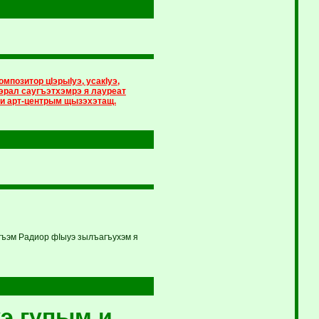
мпозитор цIэрыIуэ, усакIуэ,
эрал саугъэтхэмрэ я лауреат
 и арт-центрым щызэхэтащ.
гъэм Радиор фIыуэ зылъагъухэм я
э гупым и