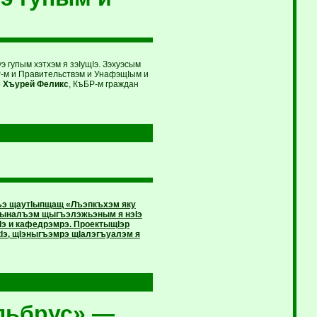
 гупым хэтхэм я зэIущIэ. Зэхуэсым
Р-м и Правительствэм и УнафэщIым и
р
Хъурей Феликс
, КъБР-м граждан
гъэ щаутIыпщащ «Лъэпкъхэм яку
щIыналъэм щыгъэлэжьэным я нэIэ
э и кафедрэмрэ. ПроектыщIэр
э, щIэныгъэмрэ щIалэгъуалэм я
льбрус» —