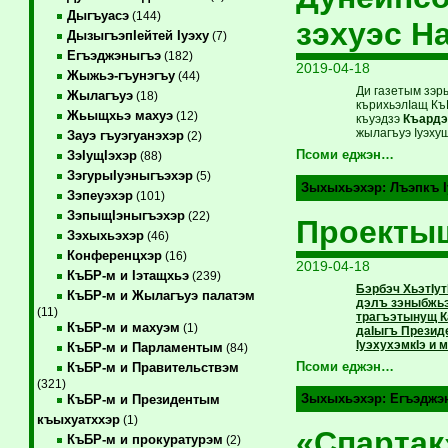
Дыгъуасэ
(144)
зэхуэс Н
ДызыгъэпIейтей Iуэху
(7)
Егъэджэныгъэ
(182)
2019-04-18
Жыжьэ-гъунэгъу
(44)
Ди газетым зэр
Жылагъуэ
(18)
кърихьэлIащ Къ
Жьыщхьэ махуэ
(12)
къуэдзэ
Къардэ
жылагъуэ Iуэху
Зауэ гъуэгуанэхэр
(2)
Псоми еджэн…
ЗэIущIэхэр
(88)
ЗэгурыIуэныгъэхэр
(5)
Зыхыхьэхэр:
Лъэпкъ I
Зэпеуэхэр
(101)
ЗэпыщIэныгъэхэр
(22)
Проекты
Зэхыхьэхэр
(46)
Конференцхэр
(16)
2019-04-18
КъБР-м и Iэтащхьэ
(239)
Бэрбэч ХьэтIу
КъБР-м и Жылагъуэ палатэм
дэлъ зэныбжьэ
(11)
трагъэтынущ К
КъБР-м и махуэм
(1)
даIыгъ Презид
IуэхухэмкIэ и 
КъБР-м и Парламентым
(84)
Псоми еджэн…
КъБР-м и Правительствэм
(321)
Зыхыхьэхэр:
Егъэджэ
КъБР-м и Президентым
къыхуатххэр
(1)
«Спарта
КъБР-м и прокуратурэм
(2)