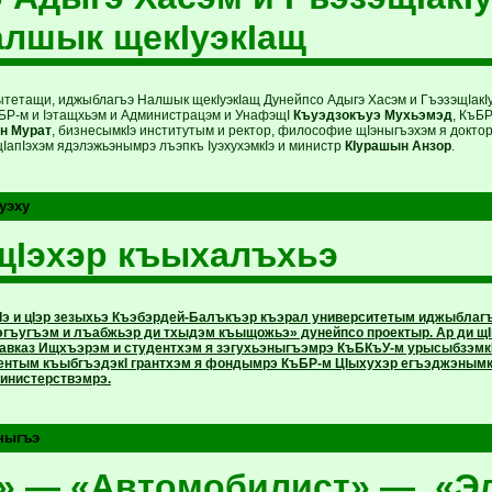
алшык щекIуэкIащ
ытетащи, иджыблагъэ Налшык щекIуэкIащ Дунейпсо Адыгэ Хасэм и ГъэзэщIакIуэ
БР-м и Iэтащхьэм и Администрацэм и УнафэщI
Къуэдзокъуэ Мухьэмэд
, КъБ
н Мурат
, бизнесымкIэ институтым и ректор, философие щIэныгъэхэм я докто
щIапIэхэм ядэлэжьэнымрэ лъэпкъ IуэхухэмкIэ и министр
КIурашын Анзор
.
уэху
щIэхэр къыхалъхьэ
тIэ и цIэр зезыхьэ Къэбэрдей-Балъкъэр къэрал университетым иджыбла
гъугъэм и лъабжьэр ди тхыдэм къыщожьэ» дунейпсо проектыр. Ар ди 
авказ Ищхъэрэм и студентхэм я зэгухьэныгъэмрэ КъБКъУ-м урысыбзэмкI
ентым къыбгъэдэкI грантхэм я фондымрэ КъБР-м ЦIыхухэр егъэджэнымкI
министерствэмрэ.
ныгъэ
к» — «Автомобилист» — «Э