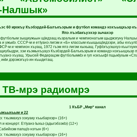
к-Налшык»
ъэс 60 ирокъу Къэбэрдей-Балъкъэрым и футбол командэ нэхъыщхьэр къ
Япэ лъэбакъуэхэр зычахэр
м футболым зыщиужьын щIидзащ къэралым и чемпионатым щыджэгуну Налшык 
 и ужькIэ. СССР-м и етIуанэ лигэм и «Б» классым къыщыщIидзэри, абы ехъулI
ФСР-м и чемпион хъуащ, 1972 гъэм япэ лигэм хыхьащ. ГуфIэгъуэшхуэ къытху
р щиубыдри, зэи къэмыхъуауэ Къэбэрдей-Балъкъэрым и командэ нэхъыщхьэр п
гъуанэ хъуащ. Урысей Федерацэм футболымкIэ и гуп нэхъыфI пщыкIухым «С
 икIи дэрэжэгъуэ ин къыдитащ.
 ТВ-мрэ радиомрэ
1 КъБР „Мир“ канал
ыжьыхьым и 22
: тхьэмахуэ зэхуаку хъыбархэр» (16+)
 и концерт. ЕтIуанэ Iыхьэ (адыгэбзэкIэ) (12+)
Сабийхэм папщIэ нэтын (6+)
: тхьэмахуэ зэхуаку хъыбархэр» (16+)