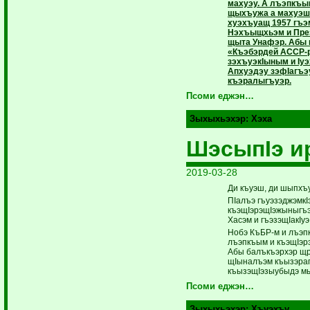
махуэу. А лъэпкъы
щыхъужа а махуэш
хуэхъуащ 1957 гъэ
Нэхъыщхьэм и Пре
щыта Унафэр. Абы 
«Къэбэрдей АССР-
зэхъуэкIыным и Iуэ
Апхуэдэу зэфIагъ
къэралыгъуэр.
Псоми еджэн…
Зыхыхьэхэр:
Хэха
ШэсыпIэ и
2019-03-28
Ди къуэш, ди шыпхъу
ПIалъэ гъуэзэджэмк
къэщIэрэщIэжыныгъэ
Хасэм и гъэзэщIакIуэ
Нобэ КъБР-м и лъэп
лъэпкъым и къэщIэр
Абы балъкъэрхэр щр
щIыналъэм къызэраг
къызэщIэзыубыдэ мы
Псоми еджэн…
Зыхыхьэхэр:
Хъуэхъу