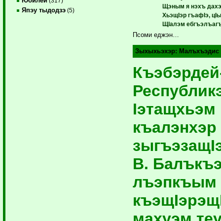
Юбилей
(317)
Щэным я нэхъ дахэ
Япэу тыдодзэ
(5)
ХьэщIэр гъафIэ, цI
ЩIалэм ебгъэлъагъ
Псоми еджэн…
Зыхыхьэхэр:
Малъхъэдис
Къэбэрдей
Республик
Iэтащхьэм
къалэнхэр 
зыгъэзащIэ 
В. Балъкъ
лъэпкъым
къэщIэрэщ
махуэм теу