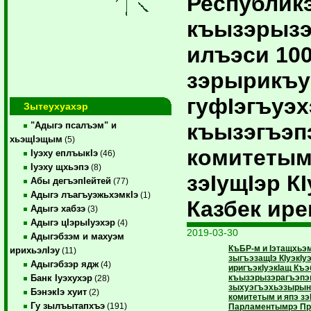
Республик
къызэрызэ
илъэси 10
зэрырикъу
гуфIэгъуэх
Зытеухуахэр
къызэгъэп
"Адыгэ псалъэм" и
хьэщIэщым
(5)
комитетым
Iуэху еплъыкIэ
(46)
Iуэху щхьэпэ
(8)
зэIущIэр КI
Абы дегъэпIейтей
(77)
Адыгэ лъагъуэжьхэмкIэ
(1)
Казбек ире
Адыгэ хабзэ
(3)
Адыгэ цIэрыIуэхэр
(4)
2019-03-30
Адыгэбзэм и махуэм
КъБР-м и Iэтащхьэм
ирихьэлIэу
(11)
зыгъэзащIэ КIуэкIу
Адыгэбзэр ядж
(4)
иригъэкIуэкIащ Къ
къызэрызэрагъэпэ
Банк Iуэхухэр
(28)
зыхуэгъэхьэзырын
БэнэкIэ хуит
(2)
комитетым и япэ зэ
Гу зылъытапхъэ
(191)
Парламентымрэ Пра