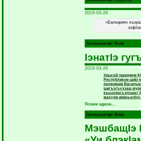
2019-03-28
«Балкария» къэра
зэфIэк
Зыхыхьэхэр:
Хэха
IэнатIэ гуг
2019-03-28
Урысей гвардием 
Республикэм щиIэ 
полковник Василье
щигъэгъуэзащ журн
къызэрагъэпэщат У
махуэм ирихьэлIэу.
Псоми еджэн…
Зыхыхьэхэр:
Хэха
МэшбащIэ 
«Уи блэкIа