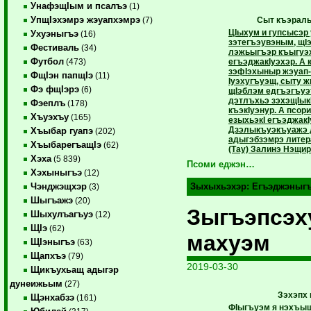
УнафэщIым и псалъэ
(1)
УпщIэхэмрэ жэуапхэмрэ
Сыт къэрал
(7)
ЦIыхум и гупсысэр
Ухуэныгъэ
(16)
зэтегъэувэным, щI
Фестиваль
(34)
лэжьыгъэр къыгуэ
Футбол
егъэджакIуэхэр. А
(473)
зэфIэхыныр жэуап
ФщIэн папщIэ
(11)
Iуэхугъуэщ, сыту 
Фэ фщIэрэ
(6)
щIэблэм едгъэгъуэт
дэтлъхьэ зэхэщIы
Фэеплъ
(178)
къэкIуэнур. А псор
Хъуэхъу
(165)
езыхьэкI егъэджак
Дзэлыкъуэкъуажэ 
Хъыбар гуапэ
(202)
адыгэбзэмрэ литер
ХъыбарегъащIэ
(62)
(Тау) Залинэ Нэщир
Хэха
(5 839)
Псоми еджэн…
Хэхыныгъэ
(12)
Чэнджэщхэр
Зыхыхьэхэр:
Егъэджэныг
(3)
Шыгъажэ
(20)
Зыгъэпсэх
Шыхулъагъуэ
(12)
ЩIэ
(62)
махуэм
ЩIэныгъэ
(63)
Щапхъэ
(79)
2019-03-30
Щикъухьащ адыгэр
дунеижьым
(27)
Зэхэпх 
Щэнхабзэ
(161)
ФIыгъуэм я нэхъыщ