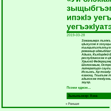
зыщыбгъэг
ипэкIэ уег
уегъэкIуат
2019-03-28
Зэманымрэ лъэпкъ
цIыхухэм я зэхущы
къыщыгъэлъэгъуэж
романыр иджыблагъ
Адыгэ, Къэбэрдей-
республикэхэм я ц
Урысей Федерацэмр
Шолоховым, Остров
литературэ саугъ
Исхьэкъ. Ар тхакI
езанэщ. Тхыгъэм л
адыгэхэм текIуэны
зауэр.
Псоми еджэн…
Зыхыхьэхэр:
Хэха
« Раньше