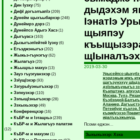
Дин Iуэху
(75)
дыдэхэм я
ДифI догъэлъапIэ
(209)
Дунейм щыхъыбархэр
IэнатIэ Ур
(248)
Дунеймрэ дэрэ
(2)
щыяпэу
Дунейпсо Адыгэ Хасэ
(1)
Дыгъуасэ
(163)
къыщызэр
ДызыгъэпIейтей Iуэху
(6)
Егъэджэныгъэ
(202)
щIыналъэ
Жыжьэ-гъунэгъу
(62)
Жылагъуэ
(20)
2019-03-30
Жьыщхьэ махуэ
(13)
Урысейпсо цIыхуб
Зауэ гъуэгуанэхэр
(2)
жэрдэмым ипкъ итк
ЗэIущIэхэр
(93)
щагъэунэхуу щIадз
ЗэгурыIуэныгъэхэр
(3)
дэIэпыкъуныгъэ зэ
Къапщтэмэ, апхуэ
Зэпеуэхэр
(110)
Москва, Тулэ, Ряза
ЗэпыщIэныгъэхэр
(28)
Къэбэрдей-Балъкъ
Аланиер, Дагъыстэн
Зэхыхьэхэр
(49)
Петербург къалэр.
Конференцхэр
(16)
кърикIуэхэр Прави
иралъхьэжынущ.
КъБР-м и Iэтащхьэ
(239)
КъБР-м и Жылагъуэ палатэм
Псоми еджэн…
(12)
КъБР-м и махуэм
(1)
Зыхыхьэхэр:
Хэха