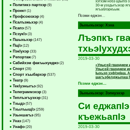
хэтхэм нобэ щIыпIэ 
Политикэ партхэр
(9)
30-м уэздыгъэхэр ягъ
ягъаблэркъым.
Проект
(1)
Псоми еджэн…
Профсоюзхэр
(4)
Псалъэжьхэр
(4)
Зыхыхьэхэр:
Хэха
Псапэ
(57)
ПсэукIэ
(3)
Лъэпкъ гв
Пшыхьхэр
(147)
тхьэIухудх
ПщIэ
(12)
ПэкIухэр
(33)
Репортаж
(7)
2019-03-30
Сабийхэм факъыхуеджэ
(2)
«Урысей гвардием и
Спорт
(28)
Урысей гвардием ир
Iыхьэр зэфIэкIащ.
Спорт хъыбархэр
(537)
щагъэбелджылащ П
Театр
(9)
Псоми еджэн…
ТекIуэныгъэ
(92)
Телеграммэхэр
(3)
Зыхыхьэхэр:
Зэпеуэхэр
Теплъэгъуэхэр
(31)
Си еджапIэ
Тхыдэ
(57)
ТхылъыщIэ
(259)
къежьапIэ
Узыншагъэ
(95)
Указ
(147)
2019-03-30
Унафэ
(20)