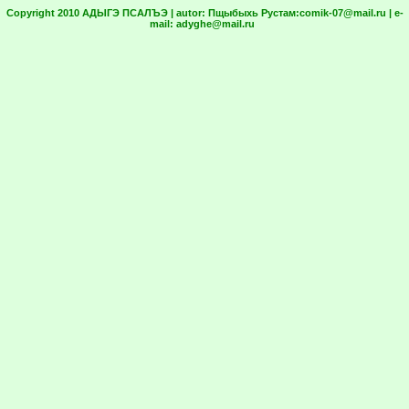
Copyright 2010 АДЫГЭ ПСАЛЪЭ | autor:
Пщыбыхь Рустам:
comik-07@mail.ru
| e-
mail:
adyghe@mail.ru