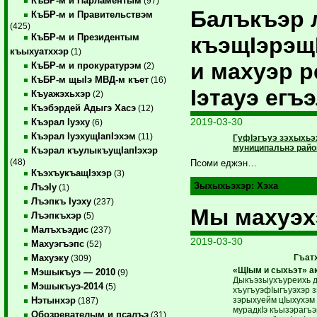
КъБР-м и Парламентым
(97)
Балъкъэр 
КъБР-м и Правительствэм
(425)
КъБР-м и Президентым
къэщIэрэщ
къыхуатххэр
(1)
и махуэр 
КъБР-м и прокуратурэм
(2)
КъБР-м щыIэ МВД-м къет
(16)
Iэтауэ егъ
Къуажэхьхэр
(2)
Къэбэрдей Адыгэ Хасэ
(12)
2019-03-30
Къэрал Iуэху
(6)
Къэрал IуэхущIапIэхэм
(11)
ГуфIэгъуэ зэхыхьэ
муниципальнэ райо
Къэрал къулыкъущIапIэхэр
(48)
Псоми еджэн…
КъэхъукъащIэхэр
(3)
Зыхыхьэхэр:
Хэха
ЛъэIу
(1)
Лъэпкъ Iуэху
(237)
Мы махуэ
Лъэпкъхэр
(5)
Малъхъэдис
(237)
2019-03-30
Махуэгъэпс
(52)
Гъатх
Махуэку
(309)
«ЩIым и сыхьэт» ак
Мэшыкъуэ — 2010
(9)
Дыкъэзыухъуреихь д
Мэшыкъуэ-2014
(5)
хъугъуэфIыгъуэхэр з
зэрыхуейм цIыхухэм 
Нэтынхэр
(187)
мурадкIэ къызэрагъэ
Обозревателым и псалъэ
(31)