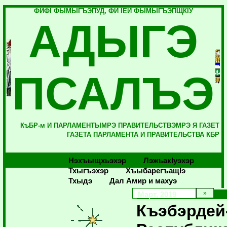
ФИФI ФЫМЫГЪЭПУД, ФИ IЕЙ ФЫМЫГЪЭПЩКIУ
АДЫГЭ
ПСАЛЪЭ
КъБР-м И ПАРЛАМЕНТЫМРЭ ПРАВИТЕЛЬСТВЭМРЭ Я ГАЗЕТ
ГАЗЕТА ПАРЛАМЕНТА И ПРАВИТЕЛЬСТВА КБР
Нэхъыщхьэхэр
Лэжьакlуэхэр
Тхыгъэхэр
Хъыбарегъащlэ
Тхыдэ
Дал Амир и махуэ
Март, 2019
Къэбэрдей