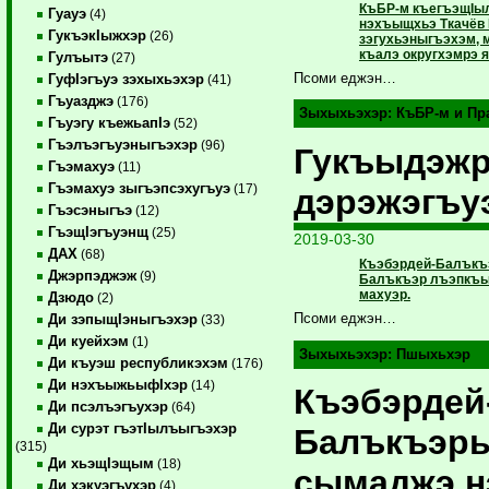
КъБР-м къегъэщIыл
Гуауэ
(4)
нэхъыщхьэ Ткачёв 
ГукъэкIыжхэр
(26)
зэгухьэныгъэхэм, 
къалэ округхэмрэ я
Гулъытэ
(27)
Псоми еджэн…
ГуфIэгъуэ зэхыхьэхэр
(41)
Гъуазджэ
(176)
Зыхыхьэхэр:
КъБР-м и Пр
Гъуэгу къежьапIэ
(52)
Гъэлъэгъуэныгъэхэр
(96)
Гукъыдэж
Гъэмахуэ
(11)
Гъэмахуэ зыгъэпсэхугъуэ
(17)
дэрэжэгъу
Гъэсэныгъэ
(12)
ГъэщIэгъуэнщ
(25)
2019-03-30
ДАХ
(68)
Къэбэрдей-Балъкъ
Джэрпэджэж
(9)
Балъкъэр лъэпкъы
махуэр.
Дзюдо
(2)
Псоми еджэн…
Ди зэпыщIэныгъэхэр
(33)
Ди куейхэм
(1)
Зыхыхьэхэр:
Пшыхьхэр
Ди къуэш республикэхэм
(176)
Ди нэхъыжьыфIхэр
(14)
Къэбэрдей
Ди псэлъэгъухэр
(64)
Ди сурэт гъэтIылъыгъэхэр
Балъкъэры
(315)
Ди хьэщIэщым
(18)
сымаджэ н
Ди хэкуэгъухэр
(4)