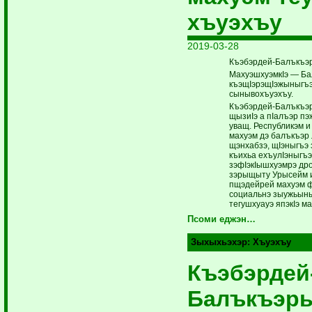
хъуэхъу
2019-03-28
Къэбэрдей-Балъкъэры
МахуэшхуэмкIэ — Ба
къэщIэрэщIэжыныгъэ 
сынывохъуэхъу.
Къэбэрдей-Балъкъэр
щызиIэ а пIалъэр п
уващ. Республикэм и
махуэм дэ балъкъэр
щэнхабзэ, щIэныгъэ
къихьа ехъулIэныгъэ
зэфIэкIышхуэмрэ др
зэрыщыту Урысейм и
пщэдейрей махуэм ф
социальнэ зыужьыны
тегушхуауэ япэкIэ ма
Псоми еджэн…
Зыхыхьэхэр:
Хъуэхъу
Къэбэрдей
Балъкъэр