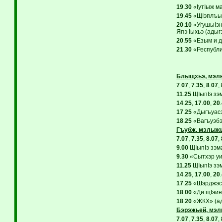
19
.
30
«IутIыж ма
19
.
45
«ЩIэплъып
20
.
10
«УгушыIэну
Япэ Iыхьэ (адыгэ
20
.
55
«Езым и ду
21
.
30
«Республик
Блыщхьэ, мэл
7
.
07
,
7
.
35
,
8
.
07
,
11
.
25
ЩIыпIэ зэ
14
.
25
,
17
.
00
,
20
.
17
.
25
«Дыгъуасэ.
18
.
25
«Вагъуэбэ»
Гъубж, мэлыж
7
.
07
,
7
.
35
,
8
.
07
,
9
.
00
ЩIыпIэ зэм
9
.
30
«Сытхэр уи 
11
.
25
ЩIыпIэ зэ
14
.
25
,
17
.
00
,
20
.
17
.
25
«Шэрджэс 
18
.
00
«Ди щIэин
18
.
20
«ЖКХ» (ады
Бэрэжьей, мэ
7
.
07
,
7
.
35
,
8
.
07
,