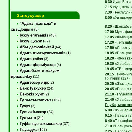
6
.
30
Иуан БетIал
7
.
15
«Iущыцэ». 
7
.
30
«Республикэ
Зытеухуахэр
8
.
00
«Уи пщэддж
"Адыгэ псалъэм" и
8
.
20
«Щэнхабзэм 
хьэщIэщым
(5)
17
.
00
Мультфиль
Iуэху еплъыкIэ
(43)
17
.
05
«ЩыIащ-пс
Iуэху щхьэпэ
(7)
17
.
20
«ТегъэщIап
Абы дегъэпIейтей
(64)
17
.
50
«Спорт уты
Адыгэ лъагъуэжьхэмкIэ
18
.
05
«Полк уах
(1)
18
.
20
«49-нэ ка
Адыгэ хабзэ
(3)
19
.
30
«Хъыбарыщ
Адыгэ цIэрыIуэхэр
(4)
19
.
45
«ТВ-галер
Адыгэбзэм и махуэм
20
.
15
ТекIуэныг
ирихьэлIэу
(11)
Григорий (12+)
Адыгэбзэр ядж
(2)
20
.
25
«Жьыщхьэ 
Банк Iуэхухэр
(24)
20
.
45
«ГъащIэ г
БэнэкIэ хуит
21
.
10
«Гъунапкъ
(2)
21
.
40
«Хъыбарыщ
Гу зылъытапхъэ
(162)
Гъубж, мэлыж
Гуауэ
(3)
6
.
00
«ХъыбарыщI
ГукъэкIыжхэр
(24)
6
.
15
«ГъащIэ гъу
Гулъытэ
(21)
6
.
40
«ТегъэщIапI
ГуфIэгъуэ зэхыхьэхэр
(37)
7
.
10
«Полк уахъ
Гъуазджэ
(157)
7
.
25
«Перспекти