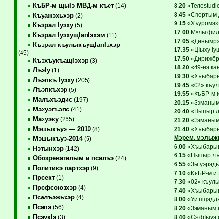
КъБР-м щыIэ МВД-м къет
8
.
20
«Teлеstudio
(14)
8
.
45
«Спортым д
Къуажэхьхэр
(2)
9
.
15
«Хъуромэ». 
Къэрал Iуэху
(5)
17
.
00
Мультфиль
Къэрал IуэхущIапIэхэм
(11)
17
.
05
«Динымрэ 
Къэрал къулыкъущIапIэхэр
17
.
35
«ЦIыху Iу
(45)
17
.
50
«Дирижёр
КъэхъукъащIэхэр
(3)
18
.
20
«49-нэ ка
ЛъэIу
(1)
19
.
30
«Хъыбарыщ
Лъэпкъ Iуэху
(205)
19
.
45
«02» къул
Лъэпкъхэр
(5)
19
.
55
«КъБР-м и
Малъхъэдис
(197)
20
.
15
«Зэманым 
Махуэгъэпс
(41)
20
.
40
«Ныпыр лъ
Махуэку
(265)
21
.
20
«Зэманым 
Мэшыкъуэ — 2010
21
.
40
«Хъыбарыщ
(8)
Мэрем, мэлыж
Мэшыкъуэ-2014
(5)
6
.
00
«ХъыбарыщI
Нэтынхэр
(142)
6
.
15
«Ныпыр лъэ
Обозревателым и псалъэ
(24)
6
.
55
«Зы уэрэдым
Политикэ партхэр
(9)
7
.
10
«КъБР-м и 
Проект
(1)
7
.
30
«02» къулы
Профсоюзхэр
(4)
7
.
40
«ХъыбарыщI
Псалъэжьхэр
(4)
8
.
00
«Уи пщэддж
Псапэ
(56)
8
.
20
«Зэманым и
ПсэукIэ
8
.
40
«Сэ фIыуэ с
(3)