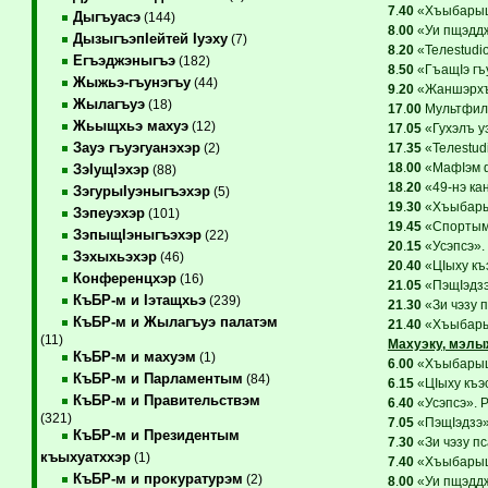
7
.
40
«ХъыбарыщI
Дыгъуасэ
(144)
8
.
00
«Уи пщэддж
ДызыгъэпIейтей Iуэху
(7)
8
.
20
«Teлеstudio
Егъэджэныгъэ
(182)
8
.
50
«ГъащIэ гъу
Жыжьэ-гъунэгъу
(44)
9
.
20
«Жаншэрхъ»
Жылагъуэ
(18)
17
.
00
Мультфиль
Жьыщхьэ махуэ
(12)
17
.
05
«Гухэлъ уэ
Зауэ гъуэгуанэхэр
17
.
35
«Teлеstudi
(2)
18
.
00
«МафIэм ф
ЗэIущIэхэр
(88)
18
.
20
«49-нэ ка
ЗэгурыIуэныгъэхэр
(5)
19
.
30
«Хъыбарыщ
Зэпеуэхэр
(101)
19
.
45
«Спортым 
ЗэпыщIэныгъэхэр
(22)
20
.
15
«Усэпсэ». 
Зэхыхьэхэр
(46)
20
.
40
«ЦIыху къэ
Конференцхэр
(16)
21
.
05
«ПэщIэдзэ
КъБР-м и Iэтащхьэ
(239)
21
.
30
«Зи чэзу 
КъБР-м и Жылагъуэ палатэм
21
.
40
«Хъыбарыщ
(11)
Махуэку, мэлы
КъБР-м и махуэм
(1)
6
.
00
«ХъыбарыщI
КъБР-м и Парламентым
(84)
6
.
15
«ЦIыху къэс
КъБР-м и Правительствэм
6
.
40
«Усэпсэ». Р
(321)
7
.
05
«ПэщIэдзэ»
КъБР-м и Президентым
7
.
30
«Зи чэзу п
къыхуатххэр
(1)
7
.
40
«ХъыбарыщI
КъБР-м и прокуратурэм
(2)
8
.
00
«Уи пщэддж