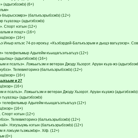
 (адыгэбзэкIэ) (6+)
льм»
 бгырысхэмрэ» (балъкъэрыбзэкIэ) (12+)
р гъуазэщ» (адыгэбзэкIэ)
». Спорт нэтын (12+)
налым и пощт» (16+)
Iэхэр» (16+)
ъэ Иныр илъэс 74-рэ ирокъу. «Къэбэрдей-Балъкъэрым и дыщэ вагъуэхэр». Со
» телефильмыр Адыгейм къыщагъэлъагъуэ (12+)
щыIэщ» (адыгэбзэкIэ) (16+)
м и псалъэ». Лэжьыгъэм и ветеран Джэду Хьэзрэт. Аруан къуа-жэ (адыгэбзэкIэ
убзэ». Телевикторинэ (балъкъэрыбзэкIэ) (12+)
Iэхэр» (16+)
ьыхьым и 27
эхэр» (16+)
и псалъэ». Лэжьыгъэм и ветеран Джэду Хьэзрэт. Аруан къуажэ (адыгэбзэкIэ)
 гъуазэщ» (адыгэбзэкIэ)
 телефильмыр Адыгейм къыщагъэлъагъуэ (12+)
эхэр» (16+)
. Спорт нэтын (12+)
зэ». Телевикторинэ (балъкъэрыбзэкIэ) (12+)
ай». Нэгузыужь нэтын (балъкъэрыбзэкIэ) (12+)
я лэкъум гъэжьэкIэр». Х/ф. (12+)
м (0+)