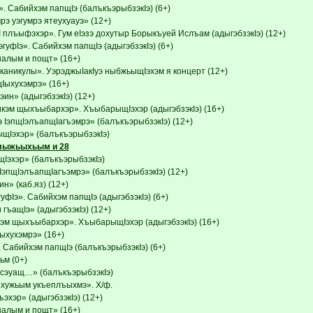
. Сабийхэм папщIэ (балъкъэрыбзэкIэ) (6+)
э уэгумрэ ятеухуауэ» (12+)
 плъыфэхэр». Гум еIэзэ дохутыр Борыкъуей Ислъам (адыгэбзэкIэ) (12+)
уфIэ». Сабийхэм папщIэ (адыгэбзэкIэ) (6+)
налым и пощт» (16+)
каникулы». УэрэджыIакIуэ ныбжьыщIэхэм я концерт (12+)
Iыхухэмрэ» (16+)
ин» (адыгэбзэкIэ) (12+)
кэм щыхъыбархэр». ХъыбарыщIэхэр (адыгэбзэкIэ) (16+)
 IэпщIэлъапщIагъэмрэ» (балъкъэрыбзэкIэ) (12+)
Iэхэр» (балъкъэрыбзэкIэ)
лыжьыхьым и 28
эхэр» (балъкъэрыбзэкIэ)
IэпщIэлъапщIагъэмрэ» (балъкъэрыбзэкIэ) (12+)
н» (каб.яз) (12+)
фIэ». Сабийхэм папщIэ (адыгэбзэкIэ) (6+)
гъащIэ» (адыгэбзэкIэ) (12+)
эм щыхъыбархэр». ХъыбарыщIэхэр (адыгэбзэкIэ) (16+)
ыхухэмрэ» (16+)
 Сабийхэм папщIэ (балъкъэрыбзэкIэ) (6+)
м (0+)
эуащ…» (балъкъэрыбзэкIэ)
хужьым укъеплъыхмэ». Х/ф.
хэр» (адыгэбзэкIэ) (12+)
налым и пощт» (16+)