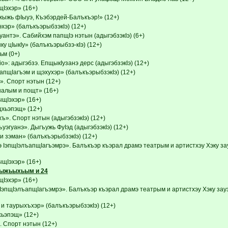
эхэр» (16+)
ыжь фIыуэ, Къэбэрдей-Балъкъэр!» (12+)
хэр» (балъкъэрыбзэкIэ) (12+)
нтэ». Сабийхэм папщIэ нэтын (адыгэбзэкIэ) (6+)
у цIыкIу» (балъкъэрыбзэ-кIэ) (12+)
м (0+)
o»: адыгэбзэ. ЕпщыкIузанэ дерс (адыгэбзэкIэ) (12+)
апщIагъэм и щэхухэр» (балъкъэрыбзэкIэ) (12+)
». Спорт нэтын (12+)
налым и пощт» (16+)
Iэхэр» (16+)
хьэпэщ» (12+)
». Спорт нэтын (адыгэбзэкIэ) (12+)
уэгуанэ». Дыгъужь ФуIэд (адыгэбзэкIэ) (12+)
и зэман» (балъкъэрыбзэкIэ) (12+)
 IэпщIэлъапщIагъэмрэ». Балъкъэр къэрал драмэ театрым и артистхэу Хэку за
Iэхэр» (16+)
лыжьыхьым и 24
эхэр» (16+)
IэпщIэлъапщIагъэмрэ». Балъкъэр къэрал драмэ театрым и артистхэу Хэку зау
и таурыхъхэр» (балъкъэрыбзэкIэ) (12+)
ьэпэщ» (12+)
. Спорт нэтын (12+)