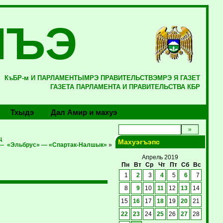
ЛЪЭ
КъБР-м И ПАРЛАМЕНТЫМРЭ ПРАВИТЕЛЬСТВЭМРЭ Я ГАЗЕТ
ГАЗЕТА ПАРЛАМЕНТА И ПРАВИТЕЛЬСТВА КБР
Тхыдэ
Дал Амир и махуэ
щ
Махуэгъэпс
 — «Эльбрус» — «Спартак-Налшык»
»
Апрель 2019
Пн
Вт
Ср
Чт
Пт
Сб
Вс
1
2
3
4
5
6
7
8
9
10
11
12
13
14
15
16
17
18
19
20
21
22
23
24
25
26
27
28