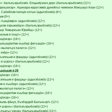
»: балъкъэрыбзэкIэ. ЕпщыкIузанэ дерс (балъкъэрыбзэкIэ) (12+)
ихьэххэр». Ашихара-каратэмкIэ дунейпсо чемпион Мэкъуауэ Алан (12+)
Сабийхэм папщIэ нэтын (адыгэбзэкIэ) (6+)
м (0+)
гъащIэмрэ» (адыгэбзэкIэ) (12+)
щхэм зэрыжаIауэ» (балъкъэрыбзэкIэ) (12+)
ыр Темыркъан Юрийщ» (12+)
налым и пощт» (12+)
Iэхэр» (16+)
ыкъущIапIэм хъыбар фегъащIэ» (16+)
 жылагъуэ палатэ» (12+)
екIуу» (12+)
эпкъым и фащэщ» (адыгэбзэкIэ) (12+)
и шэрхъ» (балъкъэрыбзэкIэ) (12+)
Iэхэр» (16+)
ьыхьым и 26
эхэр» (16+)
пкъым и фащэщ» (адыгэбзэкIэ) (12+)
 и хъыбар» (адыгэбзэкIэ) (12+)
жылагъуэ палатэ» (12+)
къущIапIэм хъыбар фегъащIэ» (16+)
эхэр» (16+)
ыжь фIыуэ, Къэбэрдей-Балъкъэр!» (12+)
 шэрхъ» (балъкъэрыбзэкIэ) (12+)
лъагъу уэрэд» (балъкъэрыбзэкIэ) (12+)