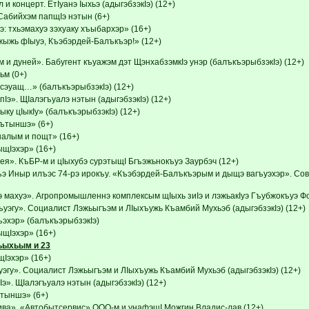
 и концерт. ЕтIуанэ Iыхьэ (адыгэбзэкIэ) (12+)
Сабийхэм папщIэ нэтын (6+)
: тхьэмахуэ зэхуаку хъыбархэр» (16+)
ыжь фIыуэ, Къэбэрдей-Балъкъэр!» (12+)
и дуней». Бабугент къуажэм дэт ЩэнхабзэмкIэ унэр (балъкъэрыбзэкIэ) (12+)
м (0+)
эуащ…» (балъкъэрыбзэкIэ) (12+)
Iэ». ЩIалэгъуалэ нэтын (адыгэбзэкIэ) (12+)
ку цIыкIу» (балъкъэрыбзэкIэ) (12+)
ътыншэ» (6+)
налым и пощт» (16+)
Iэхэр» (16+)
ея». КъБР-м и цIыхубэ сурэтыщI Бгъэжьнокъуэ Заурбэч (12+)
ъэ Иныр илъэс 74-рэ ирокъу. «Къэбэрдей-Балъкъэрым и дыщэ вагъуэхэр». Со
махуэ». Агропромышленнэ комплексым щIыхь зиIэ и лэжьакIуэ Гъубжокъуэ Фон
ъуэгу». Социалист Лэжьыгъэм и ЛIыхъужь Къамбий Мухьэб (адыгэбзэкIэ) (12+)
эхэр» (балъкъэрыбзэкIэ)
Iэхэр» (16+)
ьыхьым и 23
эхэр» (16+)
эгу». Социалист Лэжьыгъэм и ЛIыхъужь Къамбий Мухьэб (адыгэбзэкIэ) (12+)
э». ЩIалэгъуалэ нэтын (адыгэбзэкIэ) (12+)
тыншэ» (6+)
ва». «Автобытсервис» ООО-м и унафэщI Можгин Владис-лав (12+)