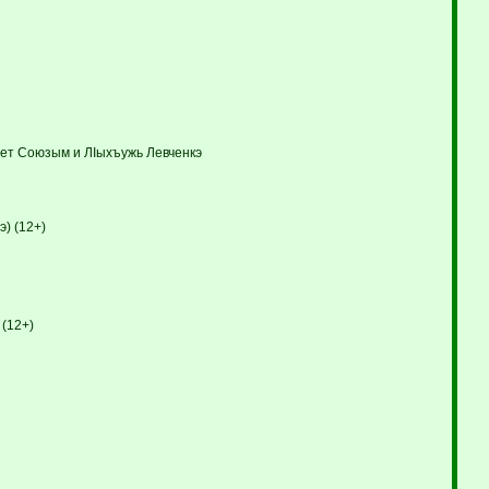
вет Союзым и ЛIыхъужь Левченкэ
) (12+)
 (12+)