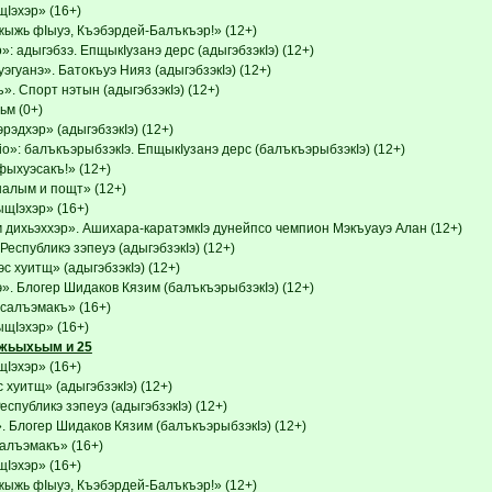
эхэр» (16+)
ыжь фIыуэ, Къэбэрдей-Балъкъэр!» (12+)
»: адыгэбзэ. ЕпщыкIузанэ дерс (адыгэбзэкIэ) (12+)
эгуанэ». Батокъуэ Нияз (адыгэбзэкIэ) (12+)
. Спорт нэтын (адыгэбзэкIэ) (12+)
м (0+)
рэдхэр» (адыгэбзэкIэ) (12+)
o»: балъкъэрыбзэкIэ. ЕпщыкIузанэ дерс (балъкъэрыбзэкIэ) (12+)
ыхуэсакъ!» (12+)
налым и пощт» (12+)
Iэхэр» (16+)
дихьэххэр». Ашихара-каратэмкIэ дунейпсо чемпион Мэкъуауэ Алан (12+)
Республикэ зэпеуэ (адыгэбзэкIэ) (12+)
с хуитщ» (адыгэбзэкIэ) (12+)
». Блогер Шидаков Кязим (балъкъэрыбзэкIэ) (12+)
псалъэмакъ» (16+)
Iэхэр» (16+)
жьыхьым и 25
эхэр» (16+)
 хуитщ» (адыгэбзэкIэ) (12+)
еспубликэ зэпеуэ (адыгэбзэкIэ) (12+)
. Блогер Шидаков Кязим (балъкъэрыбзэкIэ) (12+)
салъэмакъ» (16+)
эхэр» (16+)
ыжь фIыуэ, Къэбэрдей-Балъкъэр!» (12+)