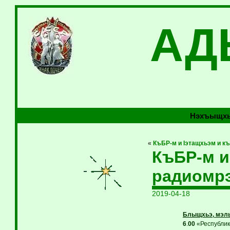
АД
Нэхъыщхь
«
КъБР-м и Iэтащхьэм и к
КъБР-м и
радиомр
2019-04-18
Блыщхьэ, мэл
6
.
00
«Республикэ