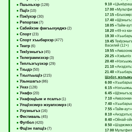
9
.
10
«ЦIыкIураш»
Пшыхьхэр
(128)
17
.
00
«Мультфи
ПщIэ
(10)
17
.
15
«Бгыхэмрэ
ПэкIухэр
(30)
17
.
40
«ЩIэныгъэ
Репортаж
(7)
18
.
05
«Тайм-аут
Сабийхэм факъыхуеджэ
(2)
18
.
20
«49-нэ ка
Спорт
(23)
19
.
30
«Хъыбарыщ
Спорт хъыбархэр
(477)
19
.
45
ТекIуэныг
Василий (12+)
Театр
(6)
19
.
55
«Амазонки
ТекIуэныгъэ
(45)
20
.
25
«ХэкIыпIэ 
Телеграммэхэр
(3)
20
.
40
«Нэхъыжьы
Теплъэгъуэхэр
(29)
21
.
10
«Анэдэлъх
Тхыдэ
(50)
21
.
40
«Хъыбарыщ
ТхылъыщIэ
(215)
Щэбэт, мэлыж
Узыншагъэ
(86)
6
.
00
«ХъыбарыщI
Указ
(128)
6
.
15
«Нэхъыжьым 
Унафэ
6
.
45
«ЩIэныгъэр
(20)
7
.
10
«Амазонки»
УнафэщIым и псалъэ
(1)
7
.
40
«ХъыбарыщI
УпщIэхэмрэ жэуапхэмрэ
(4)
7
.
55
«Тайм-аут»
Ухуэныгъэ
(16)
8
.
10
«Анэдэлъхуб
Фестиваль
(45)
8
.
40
«Ойнай-ойн
Футбол
(420)
8
.
50
«Шэджэмхэм 
ФщIэн папщIэ
(7)
17
.
00
Мультфиль