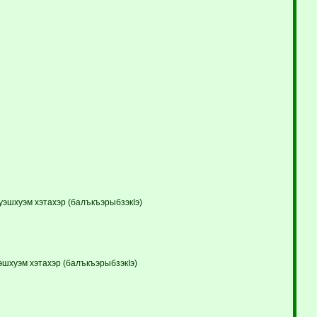
уэшхуэм хэтахэр (балъкъэрыбзэкIэ)
эшхуэм хэтахэр (балъкъэрыбзэкIэ)