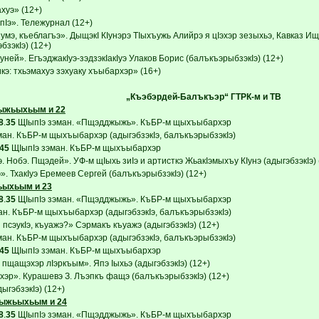
хуэ» (12+)
Iэ». Тележурнал (12+)
мэ, къеблагъэ». ДыщэкI КIунэрэ ТIыхъужь Алийрэ я цIэхэр зезыхьэ, Кавказ И
бзэкIэ) (12+)
ней». ЕгъэджакIуэ-зэдзэкIакIуэ Улаков Борис (балъкъэрыбзэкIэ) (12+)
э: тхьэмахуэ зэхуаку хъыбархэр» (16+)
„Къэбэрдей-Балъкъэр“ ГТРК-м и ТВ
ыжьыхьым и 22
8
.
35
ЩIыпIэ зэман. «Пщэдджыжь». КъБР-м щыхъыбархэр
ман. КъБР-м щыхъыбархэр (адыгэбзэкIэ, балъкъэрыбзэкIэ)
45
ЩIыпIэ зэман. КъБР-м щыхъыбархэр
 Нобэ. Пщэдей». УФ-м щIыхь зиIэ и артисткэ ЖьакIэмыхъу КIунэ (адыгэбзэкIэ) 
. ТхакIуэ Еремеев Сергей (балъкъэрыбзэкIэ) (12+)
ьыхьым и 23
8
.
35
ЩIыпIэ зэман. «Пщэдджыжь». КъБР-м щыхъыбархэр
ан. КъБР-м щыхъыбархэр (адыгэбзэкIэ, балъкъэрыбзэкIэ)
псэукIэ, къуажэ?» Сэрмакъ къуажэ (адыгэбзэкIэ) (12+)
ман. КъБР-м щыхъыбархэр (адыгэбзэкIэ, балъкъэрыбзэкIэ)
45
ЩIыпIэ зэман. КъБР-м щыхъыбархэр
пщащэхэр лIэркъым». Япэ Iыхьэ (адыгэбзэкIэ) (12+)
хэр». Курашевэ З. Лъэпкъ фащэ (балъкъэрыбзэкIэ) (12+)
гэбзэкIэ) (12+)
лыжьыхьым и 24
8
.
35
ЩIыпIэ зэман. «Пщэдджыжь». КъБР-м щыхъыбархэр