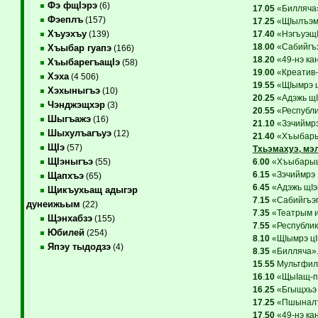
Фэ фщIэрэ
(6)
17
.
05
«Билляча»
Фэеплъ
(157)
17
.
25
«ЩIылъэмр
Хъуэхъу
17
.
40
«НэгъуэщI
(139)
18
.
00
«Сабийгъэг
Хъыбар гуапэ
(166)
18
.
20
«49-нэ ка
ХъыбарегъащIэ
(58)
19
.
00
«Креатив-
Хэха
(4 506)
19
.
55
«ЩIымрэ ц
Хэхыныгъэ
(10)
20
.
25
«Адэжь щIэ
Чэнджэщхэр
(3)
20
.
55
«Республи
Шыгъажэ
(16)
21
.
10
«Зэчиймрэ
Шыхулъагъуэ
(12)
21
.
40
«Хъыбарыщ
ЩIэ
(57)
Тхьэмахуэ, мэ
ЩIэныгъэ
6
.
00
«ХъыбарыщI
(55)
6
.
15
«Зэчиймрэ 
Щапхъэ
(65)
6
.
45
«Адэжь щIэи
Щикъухьащ адыгэр
7
.
15
«Сабийгъэгу
дунеижьым
(22)
7
.
35
«Театрым и 
Щэнхабзэ
(155)
7
.
55
«Республик
Юбилей
(254)
8
.
10
«ЩIымрэ цI
Япэу тыдодзэ
(4)
8
.
35
«Билляча».
15
.
55
Мультфиль
16
.
10
«ЩыIащ-пс
16
.
25
«Бгыщхьэ 
17
.
25
«Пшыналъэ
17
.
50
«49-нэ ка