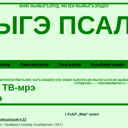
ФИФI ФЫМЫГЪЭПУД, ФИ IЕЙ ФЫМЫГЪЭПЩКIУ
ЫГЭ ПСА
эхэр
Лэжьакlуэхэр
Тхыгъэхэр
Хъыбарегъащlэ
ъалэнхэр пIалъэкIэ зыгъэзащIэр уэр зэран зыхуэхъуа жылагъуэхэм щыIа
«Спартак» — «Автомобилист»
 ТВ-мрэ
э
1 КъБР „Мир“ канал
ыжьыхьым и 22
: тхьэмахуэ зэхуаку хъыбархэр» (16+)