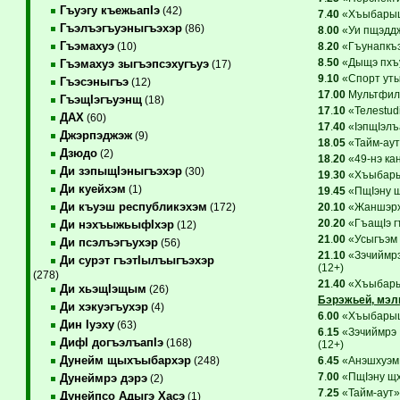
Гъуэгу къежьапIэ
(42)
7
.
40
«ХъыбарыщI
Гъэлъэгъуэныгъэхэр
(86)
8
.
00
«Уи пщэддж
Гъэмахуэ
8
.
20
«Гъунапкъэ
(10)
8
.
50
«Дыщэ пхъуа
Гъэмахуэ зыгъэпсэхугъуэ
(17)
9
.
10
«Спорт утык
Гъэсэныгъэ
(12)
17
.
00
Мультфиль
ГъэщIэгъуэнщ
(18)
17
.
10
«Teлеstudi
ДАХ
(60)
17
.
40
«IэпщIэлъ
Джэрпэджэж
(9)
18
.
05
«Тайм-аут
Дзюдо
(2)
18
.
20
«49-нэ ка
Ди зэпыщIэныгъэхэр
(30)
19
.
30
«Хъыбарыщ
Ди куейхэм
(1)
19
.
45
«ПщIэну щ
Ди къуэш республикэхэм
20
.
10
«Жаншэрхъ
(172)
20
.
20
«ГъащIэ гъ
Ди нэхъыжьыфIхэр
(12)
21
.
00
«Усыгъэм 
Ди псэлъэгъухэр
(56)
21
.
10
«Зэчиймрэ
Ди сурэт гъэтIылъыгъэхэр
(12+)
(278)
21
.
40
«Хъыбарыщ
Ди хьэщIэщым
(26)
Бэрэжьей, мэ
Ди хэкуэгъухэр
(4)
6
.
00
«ХъыбарыщI
Дин Iуэху
(63)
6
.
15
«Зэчиймрэ 
ДифI догъэлъапIэ
(168)
(12+)
Дунейм щыхъыбархэр
6
.
45
«Анэшхуэм 
(248)
7
.
00
«ПщIэну щх
Дунеймрэ дэрэ
(2)
7
.
25
«Тайм-аут»
Дунейпсо Адыгэ Хасэ
(1)