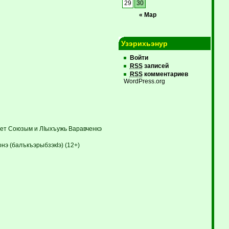
29
30
« Мар
Узэрихьэнур
Войти
RSS
записей
RSS
комментариев
WordPress.org
вет Союзым и ЛIыхъужь Варавченкэ
э (балъкъэрыбзэкIэ) (12+)