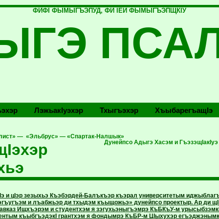
ФИФI ФЫМЫГЪЭПУД, ФИ IЕЙ ФЫМЫГЪЭПЩКIУ
ЫГЭ ПСА
эхэр
Лэжьакlуэхэр
Тхыгъэхэр
Хъыбарегъащlэ
лист» — «Эльбрус» — «Спартак-Налшык»
Дунейпсо Адыгэ Хасэм и ГъэзэщIакIуэ
щIэхэр
хьэ
тIэ и цIэр зезыхьэ Къэбэрдей-Балъкъэр къэрал университетым иджыбла
гъугъэм и лъабжьэр ди тхыдэм къыщожьэ» дунейпсо проектыр. Ар ди 
авказ Ищхъэрэм и студентхэм я зэгухьэныгъэмрэ КъБКъУ-м урысыбзэмкI
ентым къыбгъэдэкI грантхэм я фондымрэ КъБР-м ЦIыхухэр егъэджэнымкI