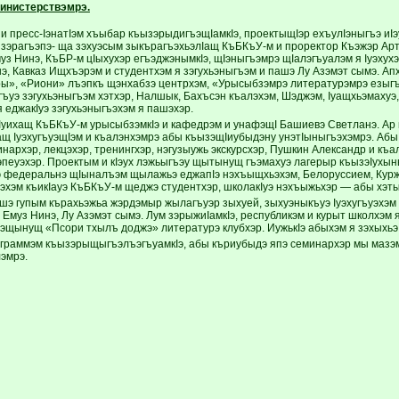
министерствэмрэ.
и пресс-IэнатIэм хъыбар къызэрыдигъэщIамкIэ, проектыщIэр ехъулIэныгъэ иIэ
ызэрагъэпэ- ща зэхуэсым зыкърагъэхьэлIащ КъБКъУ-м и проректор Къэжэр Арт
з Нинэ, КъБР-м цIыхухэр егъэджэнымкIэ, щIэныгъэмрэ щIалэгъуалэм я Iуэхухэ
, Кавказ Ищхъэрэм и студентхэм я зэгухьэныгъэм и пашэ Лу Азэмэт сымэ. Апх
», «Риони» лъэпкъ щэнхабзэ центрхэм, «Урысыбзэмрэ литературэмрэ езыгъ
ъуэ зэгухьэныгъэм хэтхэр, Налшык, Бахъсэн къалэхэм, Шэджэм, Iуащхьэмахуэ
 еджакIуэ зэгухьэныгъэхэм я пашэхэр.
Iуихащ КъБКъУ-м урысыбзэмкIэ и кафедрэм и унафэщI Башиевэ Светланэ. Ар
щ IуэхугъуэщIэм и къалэнхэмрэ абы къызэщIиубыдэну унэтIыныгъэхэмрэ. Абы
нархэр, лекцэхэр, тренингхэр, нэгузыужь экскурсхэр, Пушкин Александр и къ
эпеуэхэр. Проектым и кIэух лэжьыгъэу щытынущ гъэмахуэ лагерыр къызэIухын
 федеральнэ щIыналъэм щылажьэ еджапIэ нэхъыщхьэхэм, Белоруссием, Куржы
эхэм къикIауэ КъБКъУ-м щеджэ студентхэр, школакIуэ нэхъыжьхэр — абы хэт
шэ гупым кърахьэжьа жэрдэмыр жылагъуэр зыхуей, зыхуэныкъуэ Iуэхугъуэхэ
муз Нинэ, Лу Азэмэт сымэ. Лум зэрыжиIамкIэ, республикэм и курыт школхэм 
щынущ «Псори тхылъ доджэ» литературэ клубхэр. ИужькIэ абыхэм я зэхыхьэ
граммэм къызэрыщыгъэлъэгъуамкIэ, абы къриубыдэ япэ семинархэр мы мазэ
эмрэ.