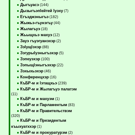
Дыгъуасэ
(144)
ДызыгъэпIейтей Iуэху
(7)
Егъэджэныгъэ
(182)
Жыжьэ-гъунэгъу
(44)
Жылагъуэ
(18)
Жьыщхьэ махуэ
(12)
Зауэ гъуэгуанэхэр
(2)
ЗэIущIэхэр
(88)
ЗэгурыIуэныгъэхэр
(5)
Зэпеуэхэр
(100)
ЗэпыщIэныгъэхэр
(22)
Зэхыхьэхэр
(46)
Конференцхэр
(16)
КъБР-м и Iэтащхьэ
(239)
КъБР-м и Жылагъуэ палатэм
(11)
КъБР-м и махуэм
(1)
КъБР-м и Парламентым
(83)
КъБР-м и Правительствэм
(320)
КъБР-м и Президентым
къыхуатххэр
(1)
КъБР-м и прокуратурэм
(2)