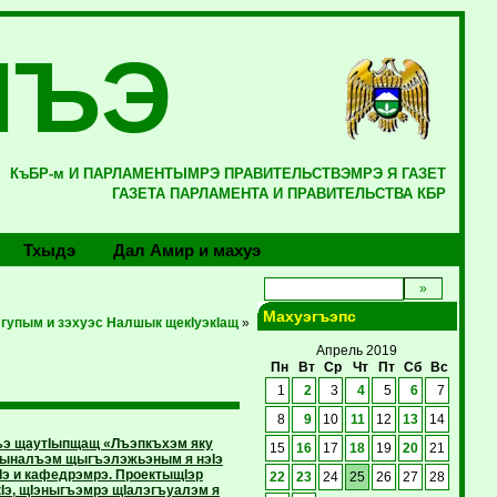
ЛЪЭ
КъБР-м И ПАРЛАМЕНТЫМРЭ ПРАВИТЕЛЬСТВЭМРЭ Я ГАЗЕТ
ГАЗЕТА ПАРЛАМЕНТА И ПРАВИТЕЛЬСТВА КБР
Тхыдэ
Дал Амир и махуэ
Махуэгъэпс
 гупым и зэхуэс Налшык щекIуэкIащ
»
Апрель 2019
Пн
Вт
Ср
Чт
Пт
Сб
Вс
1
2
3
4
5
6
7
8
9
10
11
12
13
14
гъэ щаутIыпщащ «Лъэпкъхэм яку
15
16
17
18
19
20
21
щIыналъэм щыгъэлэжьэным я нэIэ
э и кафедрэмрэ. ПроектыщIэр
22
23
24
25
26
27
28
э, щIэныгъэмрэ щIалэгъуалэм я