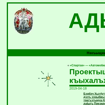
АД
Нэхъыщхь
«
«Спартак» — «Автомоби
Проекты
къыхалъ
2019-04-18
Бэрбэч ХьэтIу
дэлъ зэныбжьэ
трагъэтынущ К
даIыгъ Презид