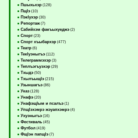
Пшыхьхэр
(128)
ПщIэ
(10)
ПэкIухэр
(30)
Репортаж
(7)
Сабийхэм факъыхуеджэ
(2)
Спорт
(23)
Спорт хъыбархэр
(477)
Театр
(6)
ТекIуэныгъэ
(112)
Телеграммэхэр
(3)
Теплъэгъуэхэр
(29)
Тхыдэ
(50)
ТхылъыщIэ
(215)
Узыншагъэ
(86)
Указ
(128)
Унафэ
(20)
УнафэщIым и псалъэ
(1)
УпщIэхэмрэ жэуапхэмрэ
(4)
Ухуэныгъэ
(16)
Фестиваль
(45)
Футбол
(419)
ФщIэн папщIэ
(7)