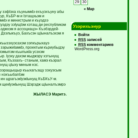
29
30
« Мар
у зэфIэха хъунымкIэ ехъуэхъуну абы
ур, КъБР-м и Iэтащхьэм и
мкIэ и министрым и къуэдзэ
уэдэу зэIущIэм хэтащ ди республикэм
Узэрихьэнур
эджхэм я ассоциацэ» Къэбэрдей-
, Дзэлыкъуэ, Бахъсэн щIыналъэхэм я
Войти
RSS
записей
 къызэхуэсахэм зэпкърыхауэ
RSS
комментариев
 зэрыжиIамкIэ, проектым къриубыдэу
WordPress.org
алэмыпэм къыпыкIа усэхэм
ыр. Iуэху дахэм жыджэру хэтынущ
м, Къэзахъ- станым, хамэ къэрал
ынущ цIыху миным нэс.
м зэращыщыр къыхагъэщу зэхуэсым
я нэхъыбапIэм
 ин щрагъэкIуэкIынущ КъБКъУ-м.
м щекIуэкIынущ Шэрэдж щIыналъэмрэ
ЖЫЛАСЭ Маритэ.