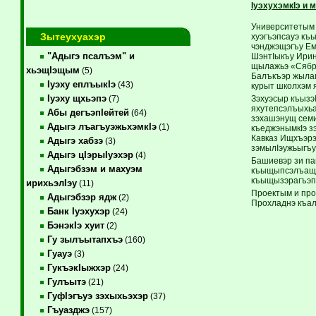
IуэхухэмкIэ и 
Университетым 
Зытеухуахэр
хуэгъэпсауэ къ
чэнджэщэгъу Ему
"Адыгэ псалъэм" и
ШэнтIыкъу Иринэ
щылажьэ «Сябры
хьэщIэщым
(5)
Балъкъэр жылаг
Iуэху еплъыкIэ
(43)
курыт школхэм я
Iуэху щхьэпэ
Зэхуэсыр къызэ
(7)
яхутепсэлъыхьа
Абы дегъэпIейтей
(64)
зэхашэнущ семи
Адыгэ лъагъуэжьхэмкIэ
(1)
къеджэнымкIэ з
Кавказ Ищхъэрэ
Адыгэ хабзэ
(3)
зэмылIэужьыгъу
Адыгэ цIэрыIуэхэр
(4)
Башиевэр зи па
Адыгэбзэм и махуэм
къыщыпсэлъащ Е
къыщызэрагъэпэ
ирихьэлIэу
(11)
Проектым и про
Адыгэбзэр ядж
(2)
Прохладнэ къал
Банк Iуэхухэр
(24)
БэнэкIэ хуит
(2)
Гу зылъытапхъэ
(160)
Гуауэ
(3)
ГукъэкIыжхэр
(24)
Гулъытэ
(21)
ГуфIэгъуэ зэхыхьэхэр
(37)
Гъуазджэ
(157)