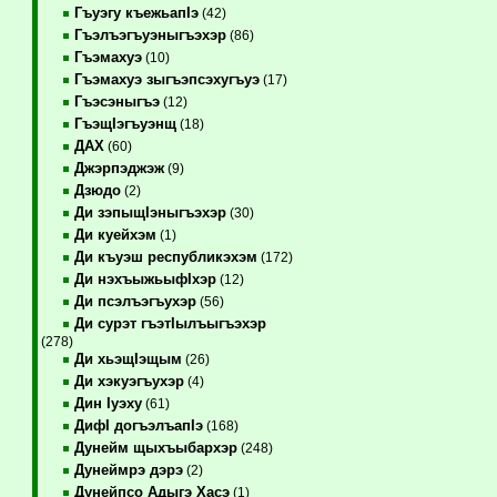
Гъуэгу къежьапIэ
(42)
Гъэлъэгъуэныгъэхэр
(86)
Гъэмахуэ
(10)
Гъэмахуэ зыгъэпсэхугъуэ
(17)
Гъэсэныгъэ
(12)
ГъэщIэгъуэнщ
(18)
ДАХ
(60)
Джэрпэджэж
(9)
Дзюдо
(2)
Ди зэпыщIэныгъэхэр
(30)
Ди куейхэм
(1)
Ди къуэш республикэхэм
(172)
Ди нэхъыжьыфIхэр
(12)
Ди псэлъэгъухэр
(56)
Ди сурэт гъэтIылъыгъэхэр
(278)
Ди хьэщIэщым
(26)
Ди хэкуэгъухэр
(4)
Дин Iуэху
(61)
ДифI догъэлъапIэ
(168)
Дунейм щыхъыбархэр
(248)
Дунеймрэ дэрэ
(2)
Дунейпсо Адыгэ Хасэ
(1)