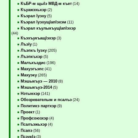
КъБР-м щыIэ МВД-м къет
(14)
Къуажэхьхэр
(2)
Къэрал Iуэху
(5)
Къэрал IуэхущIапIэхэм
(11)
Къэрал къулыкъущIапIэхэр
(44)
КъэхъукъащIэхэр
(3)
ЛъэIу
(1)
Лъэпкъ Iуэху
(205)
Лъэпкъхэр
(5)
Малъхъэдис
(196)
Махуэгъэпс
(41)
Махуэку
(265)
Мэшыкъуэ — 2010
(8)
Мэшыкъуэ-2014
(5)
Нэтынхэр
(141)
Обозревателым и псалъэ
(24)
Политикэ партхэр
(9)
Проект
(1)
Профсоюзхэр
(4)
Псалъэжьхэр
(4)
Псапэ
(56)
ПсэукIэ
(3)