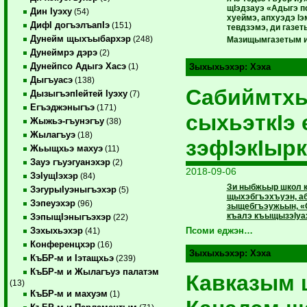
щIэдзауэ «Адыгэ 
Дин Iуэху
(54)
хуеймэ, апхуэдэ Iэ
ДифI догъэлъапIэ
(151)
тевдзэмэ, ди газе
Дунейм щыхъыбархэр
(248)
Мазищымгазетым и у
Дунеймрэ дэрэ
(2)
Дунейпсо Адыгэ Хасэ
(1)
Зыхыхьэхэр:
Хэха
Дыгъуасэ
(138)
Сабиймтхь
ДызыгъэпIейтей Iуэху
(7)
Егъэджэныгъэ
(171)
сыхьэткIэ 
Жыжьэ-гъунэгъу
(38)
Жылагъуэ
(18)
зэфIэкIыр
Жьыщхьэ махуэ
(11)
Зауэ гъуэгуанэхэр
(2)
2018-09-06
ЗэIущIэхэр
(84)
Зи ныбжьыр школ к
ЗэгурыIуэныгъэхэр
(5)
щыхэбгъэхъуэн, аб
Зэпеуэхэр
(96)
зыщебгъэужьын, «
къалэ къыщызэIуа
ЗэпыщIэныгъэхэр
(22)
Зэхыхьэхэр
Псоми еджэн…
(41)
Конференцхэр
(16)
Зыхыхьэхэр:
Хэха
КъБР-м и Iэтащхьэ
(239)
КъБР-м и Жылагъуэ палатэм
Кавказым
(13)
КъБР-м и махуэм
(1)