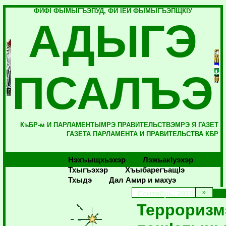
ФИФI ФЫМЫГЪЭПУД, ФИ IЕЙ ФЫМЫГЪЭПЩКIУ
АДЫГЭ
ПСАЛЪЭ
КъБР-м И ПАРЛАМЕНТЫМРЭ ПРАВИТЕЛЬСТВЭМРЭ Я ГАЗЕТ
ГАЗЕТА ПАРЛАМЕНТА И ПРАВИТЕЛЬСТВА КБР
Нэхъыщхьэхэр
Лэжьакlуэхэр
Тхыгъэхэр
Хъыбарегъащlэ
Тхыдэ
Дал Амир и махуэ
Сентябрь, 2018
Террориз