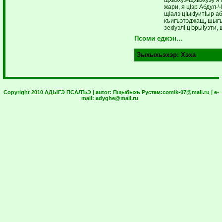
жари, я цIэр Абдул-
щIалэ цIыкIуитIыр а
къигъэтэджащ, шыгъэ
зекIуэлI цIэрыIуэти
Псоми еджэн…
Зыхыхьэхэр:
Хэха
Copyright 2010 АДЫГЭ ПСАЛЪЭ | autor:
Пщыбыхь Рустам:
comik-07@mail.ru
| e-
mail:
adyghe@mail.ru