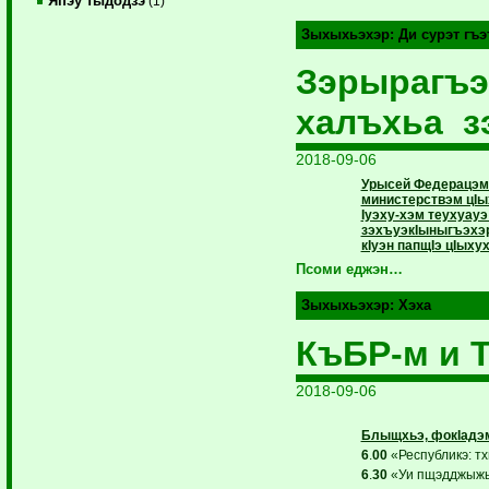
Япэу тыдодзэ
(1)
Зыхыхьэхэр:
Ди сурэт гъ
Зэрырагъэ
халъхьа з
2018-09-06
Урысей Федерацэм
министерствэм цIы
Iуэху-хэм теухуауэ
зэхъуэкIыныгъэхэр
кIуэн папщIэ цIых
Псоми еджэн…
Зыхыхьэхэр:
Хэха
КъБР-м и 
2018-09-06
Блыщхьэ, фокIадэм
6
.
00
«Республикэ: тх
6
.
30
«Уи пщэдджыжь 