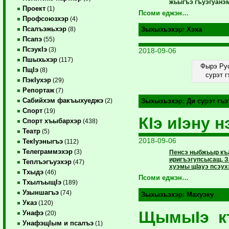
жьыгъэ гъуэгуанэм
Проект
(1)
Псоми еджэн…
Профсоюзхэр
(4)
Псалъэжьхэр
(8)
Зыхыхьэхэр:
Хэха
Псапэ
(55)
ПсэукIэ
(3)
2018-09-06
Пшыхьхэр
(117)
Фырэ Ру
ПщIэ
(8)
сурэт 
ПэкIухэр
(29)
Репортаж
(7)
Сабийхэм факъыхуеджэ
(2)
Зыхыхьэхэр:
Ди сурэт гъ
Спорт
(19)
КIэ иIэну 
Спорт хъыбархэр
(438)
Театр
(5)
2018-09-06
ТекIуэныгъэ
(112)
Телеграммэхэр
(3)
Пенсэ ныбжьыр къ
иригъэгупсысащ. З
Теплъэгъуэхэр
(47)
хуэмы щIауэ псэух
Тхыдэ
(46)
Псоми еджэн…
ТхылъыщIэ
(189)
Узыншагъэ
(74)
Зыхыхьэхэр:
Махуэку
Указ
(120)
ЩымыIэ к
Унафэ
(20)
УнафэщIым и псалъэ
(1)