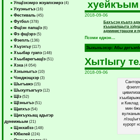
хуейкъым
УпщIэхэмрэ жэуапхэмрэ
(4)
Ухуэныгъэ
(16)
2018-09-06
Фестиваль
(45)
Футбол
(378)
Бахъсэн къалэ адм
къыщапщыта зэIущI
ФщIэн папщIэ
(6)
администрацэм и пр
Фэ фщIэрэ
(5)
Псоми еджэн…
Фэеплъ
(136)
Хъуэхъу
(117)
Зыхыхьэхэр:
Абы дегъэпI
Хъыбар гуапэ
(148)
ХытIыгу т
ХъыбарегъащIэ
(51)
Хэха
(4 054)
Хэхыныгъэ
(10)
2018-09-06
Чэнджэщхэр
(3)
Сантор
Шыгъажэ
(15)
фэепл
Шыхулъагъуэ
(12)
цивилиза
ЩIэ
(52)
хъыбарыжь
ЩIэныгъэ
(51)
и Киклад
мин бжы
Щапхъэ
(54)
вулканым
Щикъухьащ адыгэр
лIэщIыг
дунеижьым
(21)
курорт 
Щэнхабзэ
(148)
Юбилей
(224)