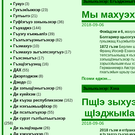
Зыхыхьэхэр:
Егъэджэныг
Гуауэ
(3)
ГукъэкIыжхэр
(23)
Мы махуэ
Гулъытэ
(21)
ГуфIэгъуэ зэхыхьэхэр
(36)
2018-09-06
Гъуазджэ
(144)
ФокIадэм и 6,
махуэ
Гъуэгу къежьапIэ
(39)
Болгариер щызэгу
Гъэлъэгъуэныгъэхэр
(82)
гухьэжащ КъуэкIыпI
Гъэмахуэ
(10)
1872 гъэм
Берлин щ
Франц Иосиф Езанэр 
Гъэмахуэ зыгъэпсэхугъуэ
(17)
тепсэлъыхьащ я къэр
Гъэсэныгъэ
(17)
зэпыщIэныгъэхэр гъ
зэрызэIыхьам къы х
ГъэщIэгъуэнщ
(16)
Германиемрэ Австро
ДАХ
(55)
пхагъэкIын щхьэу сы
Джэрпэджэж
(8)
Псоми еджэн…
Дзюдо
(1)
Ди зэпыщIэныгъэхэр
(26)
Зыхыхьэхэр:
Хэха
Ди куейхэм
(1)
ПщIэ зыху
Ди къуэш республикэхэм
(162)
Ди нэхъыжьыфIхэр
(9)
щIэджыкIа
Ди псэлъэгъухэр
(55)
Ди сурэт гъэтIылъыгъэхэр
2018-09-06
(258)
Ди хьэщIэщым
(26)
2018 гъэм и етIуа
Ди хэкуэгъухэр
(3)
я Iэ тедзэ гъуэр и