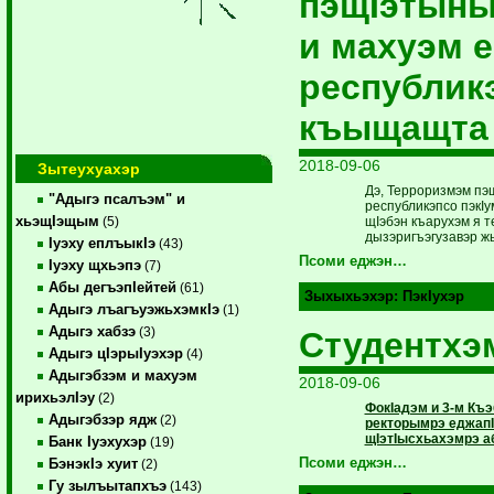
пэщIэтыны
и махуэм е
республик
къыщащта
2018-09-06
Зытеухуахэр
Дэ, Терроризмэм пэщ
"Адыгэ псалъэм" и
республикэпсо пэкI
хьэщIэщым
щIэбэн къарухэм я 
(5)
дызэригъэгузавэр ж
Iуэху еплъыкIэ
(43)
Псоми еджэн…
Iуэху щхьэпэ
(7)
Абы дегъэпIейтей
(61)
Зыхыхьэхэр:
ПэкIухэр
Адыгэ лъагъуэжьхэмкIэ
(1)
Адыгэ хабзэ
(3)
Студентхэ
Адыгэ цIэрыIуэхэр
(4)
Адыгэбзэм и махуэм
2018-09-06
ирихьэлIэу
(2)
ФокIадэм и 3-м Къ
Адыгэбзэр ядж
(2)
ректорымрэ еджапI
щIэтIысхьахэмрэ а
Банк Iуэхухэр
(19)
Псоми еджэн…
БэнэкIэ хуит
(2)
Гу зылъытапхъэ
(143)