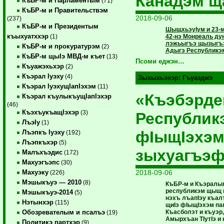
Канадэм щ
КъБР-м и Парламентым
(71)
КъБР-м и Правительствэм
2018-09-06
(237)
КъБР-м и Президентым
ШыщхьэуIум и 23-м
къыхуатххэр
42-нэ Монреаль ду
(1)
лэжьыгъэ щызыгъэ
КъБР-м и прокуратурэм
(2)
Адыгэ Республикэм
КъБР-м щыIэ МВД-м къет
(13)
Псоми еджэн…
Къуажэхьхэр
(2)
Къэрал Iуэху
(4)
Зыхыхьэхэр:
Гъуазджэ
Къэрал IуэхущIапIэхэм
(11)
«Къэбэрде
Къэрал къулыкъущIапIэхэр
(46)
КъэхъукъащIэхэр
(3)
Республик
ЛъэIу
(1)
фIыщIэхэм
Лъэпкъ Iуэху
(192)
Лъэпкъхэр
(5)
зыхуагъэ
Малъхъэдис
(172)
Махуэгъэпс
(30)
2018-09-06
Махуэку
(226)
Мэшыкъуэ — 2010
(8)
КъБР-м и Къэралыг
республикэм щыщ ц
Мэшыкъуэ-2014
(5)
нэхъ лъапIэу къал
Нэтынхэр
(115)
щиIэ фIыщIэхэм па
Къасболэт и къуэр
Обозревателым и псалъэ
(19)
Амырхъан ТIутIэ и
Политикэ партхэр
(9)