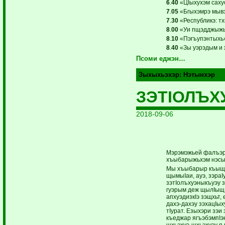
6
.
40
«ЦIыхухэм сахуо
7
.
05
«Бгыхэмрэ мывэ
7
.
30
«Республикэ: тх
8
.
00
«Уи пщэдджыжь 
8
.
10
«Пэгъупэнтыхь».
8
.
40
«Зы уэрэдым и х
Псоми еджэн…
Зыхыхьэхэр:
Нэтынхэр
ЗЭТIОЛЪХ
2018-09-06
Мэрэмэжьей фалъэр 
хъыбарыжьхэм нэс
Мы хъыбарыр къыщы
щымыIаи, ауэ, зэраI
зэтIолъхуэныкъуэу 
гуэрым деж щылIыщI
апхуэдизкIэ зэщхьт,
дахэ-дахэу зэхацIы
тIурат. Езыхэри зэи 
къеджар ягъэбэмпIэн
щхьэхуэ-щхьэхуэу я 