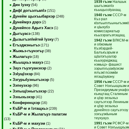
1939 гъэм
Налшык
Дин Iуэху
(54)
шыгъэжапIэ
къыщызэIуахащ.
ДифI догъэлъапIэ
(151)
1940 гъэм
СССР-м
Дунейм щыхъыбархэр
(248)
Къэ рал
Дунеймрэ дэрэ
(2)
кIэлъыплъыныгъэмкI
и цIыхубэ
Дунейпсо Адыгэ Хасэ
(1)
комиссариатыр
Дыгъуасэ
(138)
къызэрагъэпэщащ.
ДызыгъэпIейтей Iуэху
(7)
1942 гъэм
ВЛКСМ-м
и обкомым
Егъэджэныгъэ
(171)
Къэбэрдей-
Жыжьэ-гъунэгъу
(38)
Балъкъэрым и
щIалэгъуалэр
Жылагъуэ
(18)
къыхуриджащ
Жьыщхьэ махуэ
(11)
нэмыцэ- фашист
Зауэ гъуэгуанэхэр
(2)
зэрыпхъуакIуэхэм
ялъэкI псомкIи
ЗэIущIэхэр
(84)
япэщIэувэну.
ЗэгурыIуэныгъэхэр
(5)
1956 гъэм
СССР-м 
Зэпеуэхэр
(96)
Совет Нэхъыщхьэм 
Президиумым унафэ
ЗэпыщIэныгъэхэр
(22)
къищтащ Сталиным
Зэхыхьэхэр
(41)
и цIэр зезыхьэ
саугъэтхэр Лениным
Конференцхэр
(16)
и цIэр зезыхьэ
КъБР-м и Iэтащхьэ
(239)
дунейпсо саугъэтхэу
зэхъуэкIыным
КъБР-м и Жылагъуэ палатэм
теухуауэ.
(13)
1991 гъэм
РСФСР-м
КъБР-м и махуэм
(1)
и Совет Нэхъыщхьэ