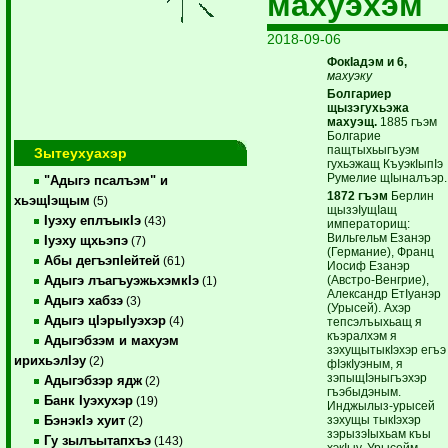
махуэхэм
2018-09-06
ФокIадэм и 6,
махуэку
Болгариер
щызэгухьэжа
махуэщ.
1885 гъэм
Болгарие
пащтыхьыгъуэм
Зытеухуахэр
гухьэжащ КъуэкIыпIэ
Румелие щIыналъэр.
"Адыгэ псалъэм" и
1872 гъэм
Берлин
хьэщIэщым
(5)
щызэIущIащ
Iуэху еплъыкIэ
(43)
императорищ:
Вильгельм Езанэр
Iуэху щхьэпэ
(7)
(Германие), Франц
Абы дегъэпIейтей
(61)
Иосиф Езанэр
(Австро-Венгрие),
Адыгэ лъагъуэжьхэмкIэ
(1)
Александр ЕтIуанэр
Адыгэ хабзэ
(3)
(Урысей). Ахэр
Адыгэ цIэрыIуэхэр
(4)
тепсэлъыхьащ я
къэралхэм я
Адыгэбзэм и махуэм
зэхущытыкIэхэр егъэ
ирихьэлIэу
(2)
фIэкIуэным, я
зэпыщIэныгъэхэр
Адыгэбзэр ядж
(2)
гъэбыдэным.
Банк Iуэхухэр
(19)
Инджылыз-урысей
зэхущы тыкIэхэр
БэнэкIэ хуит
(2)
зэрызэIыхьам къы
Гу зылъытапхъэ
(143)
хэкIыу, Урысейм