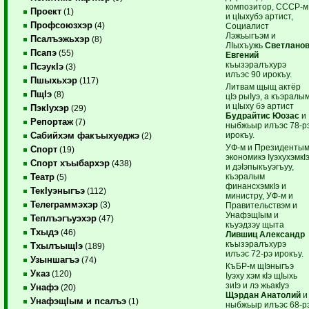
композитор, СССР-м
Проект
(1)
и цIыхубэ артист,
Профсоюзхэр
(4)
Социалист
Лэжьыгъэм и
Псалъэжьхэр
(8)
ЛIыхъужь
Светлано
Псапэ
(55)
Евгений
къызэралъхурэ
ПсэукIэ
(3)
илъэс 90 ирокъу.
Пшыхьхэр
(117)
Литвам щыщ актёр
ПщIэ
(8)
цIэ рыIуэ, а къэралы
и цIыху бэ артист
ПэкIухэр
(29)
Будрайтис Юозас
и
Репортаж
(7)
ныбжьыр илъэс 78-р
ирокъу.
Сабийхэм факъыхуеджэ
(2)
УФ-м и Президенты
Спорт
(19)
экономикэ IуэхухэмкI
Спорт хъыбархэр
(438)
и дэIэпыкъуэгъуу,
къэралым
Театр
(5)
финансхэмкIэ и
ТекIуэныгъэ
(112)
министру, УФ-м и
Телеграммэхэр
(3)
Правительствэм и
УнафэщIым и
Теплъэгъуэхэр
(47)
къуэдзэу щыта
Тхыдэ
(46)
Лившиц Александр
къызэралъхурэ
ТхылъыщIэ
(189)
илъэс 72-рэ ирокъу.
Узыншагъэ
(74)
КъБР-м щIэныгъэ
Указ
(120)
Iуэху хэм кIэ щIыхь
зиIэ и лэ жьакIуэ
Унафэ
(20)
Щэрдан Анатолий
и
УнафэщIым и псалъэ
(1)
ныбжьыр илъэс 68-р