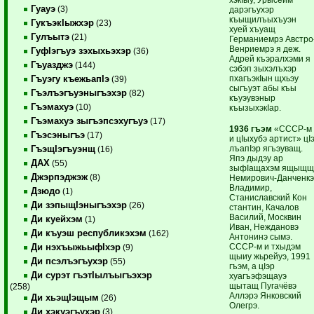
Гуауэ
(3)
дарэгъухэр
къыщилъыхъуэн
ГукъэкIыжхэр
(23)
хуей хъуащ
Гулъытэ
(21)
Германиемрэ Австро
Венриемрэ я деж.
ГуфIэгъуэ зэхыхьэхэр
(36)
Адрей къэралхэми я
Гъуазджэ
(144)
сэбэп зыхэлъхэр
пхагъэкIын щхьэу
Гъуэгу къежьапIэ
(39)
сыгъуэт абы къы
Гъэлъэгъуэныгъэхэр
(82)
къуэувэныр
Гъэмахуэ
(10)
къызыхэкIар.
Гъэмахуэ зыгъэпсэхугъуэ
(17)
1936 гъэм
«СССР-м
Гъэсэныгъэ
(17)
и цIыхубэ артист» цI
лъапIэр ягъэуващ.
ГъэщIэгъуэнщ
(16)
Япэ дыдэу ар
ДАХ
(55)
зыфIащахэм ящыщ
Джэрпэджэж
(8)
Немирович-Данченк
Владимир,
Дзюдо
(1)
Станиславский Кон
Ди зэпыщIэныгъэхэр
(26)
стантин, Качалов
Василий, Москвин
Ди куейхэм
(1)
Иван, Неждановэ
Ди къуэш республикэхэм
(162)
Антонинэ сымэ.
СССР-м и тхыдэм
Ди нэхъыжьыфIхэр
(9)
щыиу жьрейуэ, 1991
Ди псэлъэгъухэр
(55)
гъэм, а цIэр
Ди сурэт гъэтIылъыгъэхэр
хуагъэфэщауэ
щытащ Пугачёвэ
(258)
Аллэрэ Янковский
Ди хьэщIэщым
(26)
Олегрэ.
Ди хэкуэгъухэр
(3)