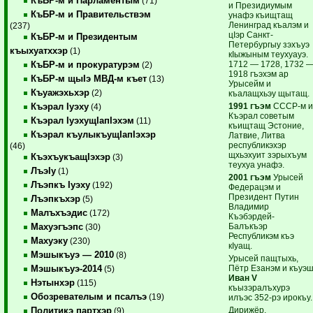
КъБР-м и Парламентым
(71)
и Президиумым
КъБР-м и Правительствэм
унафэ къищтащ
Ленинград къалэм и
(237)
цIэр Санкт-
КъБР-м и Президентым
Петербургыу зэхъуэ
къыхуатххэр
(1)
кIыжыным теухуауэ.
1712 — 1728, 1732 
КъБР-м и прокуратурэм
(2)
1918 гъэхэм ар
КъБР-м щыIэ МВД-м къет
(13)
Урысейм и
Къуажэхьхэр
(2)
къалащхьэу щытащ.
1991 гъэм
СССР-м 
Къэрал Iуэху
(4)
Къэрал советым
Къэрал IуэхущIапIэхэм
(11)
къищтащ Эстоние,
Къэрал къулыкъущIапIэхэр
Латвие, Литва
республикэхэр
(46)
щхьэхуит зэрыхъум
КъэхъукъащIэхэр
(3)
теухуа унафэ.
ЛъэIу
(1)
2001 гъэм
Урысей
Лъэпкъ Iуэху
(192)
Федерацэм и
Президент Путин
Лъэпкъхэр
(5)
Владимир
Малъхъэдис
(172)
Къэбэрдей-
Балъкъэр
Махуэгъэпс
(30)
Республикэм къэ
Махуэку
(230)
кIуащ.
Мэшыкъуэ — 2010
(8)
Урысей пащтыхь,
Пётр Езанэм и къуэ
Мэшыкъуэ-2014
(5)
Иван V
Нэтынхэр
(115)
къызэралъхурэ
Обозревателым и псалъэ
(19)
илъэс 352-рэ ирокъу.
Дирижёр,
Политикэ партхэр
(9)