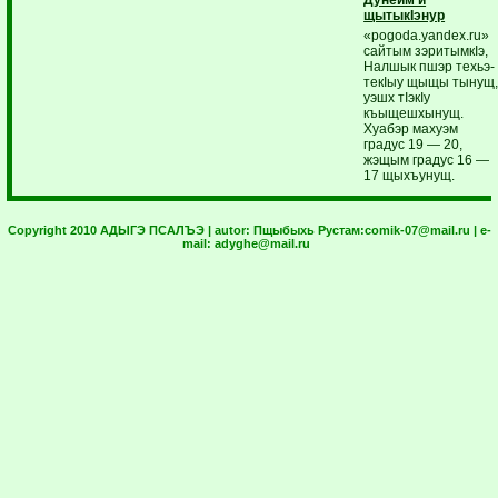
щытыкIэнур
«pogoda.yandex.ru»
сайтым зэритымкIэ,
Налшык пшэр техьэ-
текIыу щыщы тынущ
уэшх тIэкIу
къыщешхынущ.
Хуабэр махуэм
градус 19 — 20,
жэщым градус 16 —
17 щыхъунущ.
Copyright 2010 АДЫГЭ ПСАЛЪЭ | autor:
Пщыбыхь Рустам:
comik-07@mail.ru
| e-
mail:
adyghe@mail.ru