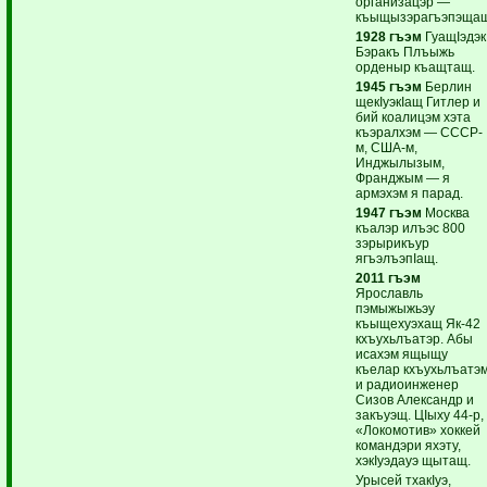
организацэр —
къыщызэрагъэпэщащ
1928 гъэм
ГуащIэдэк
Бэракъ Плъыжь
орденыр къащтащ.
1945 гъэм
Берлин
щекIуэкIащ Гитлер и
бий коалицэм хэта
къэралхэм — СССР-
м, США-м,
Инджылызым,
Франджым — я
армэхэм я парад.
1947 гъэм
Москва
къалэр илъэс 800
зэрырикъур
ягъэлъэпIащ.
2011 гъэм
Ярославль
пэмыжыжьэу
къыщехуэхащ Як-42
кхъухьлъатэр. Абы
исахэм ящыщу
къелар кхъухьлъатэ
и радиоинженер
Сизов Александр и
закъуэщ. ЦIыху 44-р,
«Локомотив» хоккей
командэри яхэту,
хэкIуэдауэ щытащ.
Урысей тхакIуэ,