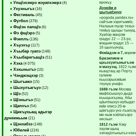
ирокъу.
УпщIэхэмрэ жэуапхэмрэ
(4)
Дунейм и
Ухуэныгъэ
(16)
щытыкIэнур
Фестиваль
(45)
«pogoda.yandex.ru»
Футбол
(379)
сайтым зэритымкIэ,
Налшык пшэр техьэ-
ФщIэн папщIэ
(6)
текIыу щыщы тынущ
Фэ фщIэрэ
(5)
Хуабэр махуэм
градус 22 — 23-рэ,
Фэеплъ
(136)
жэщым градус 15 —
Хъуэхъу
(117)
16 щыхъунущ.
Хъыбар гуапэ
(148)
ФокIадэм и 7,
мэрем
ХъыбарегъащIэ
(51)
Бразилием и
щхьэхуитыныгъэм
Хэха
(4 075)
и махуэщ.
1822 гъэм
Хэхыныгъэ
(10)
къащтащ ар Порту
галием
Чэнджэщхэр
(3)
къызэрыхэкIым
Шыгъажэ
(15)
теухуа унафэ.
Шыхулъагъуэ
(12)
1688 гъэм
Москва
мафIэсышхуэ дыдэ
ЩIэ
(52)
къыщыхъуащ. Абы
ЩIэныгъэ
(51)
щIыпIэшхуэ иубыдат
Щапхъэ
(54)
икIи члисэ 20-м
щIигъурэ унэ лъапсэ
Щикъухьащ адыгэр
ми ным нэблагъэрэ
дунеижьым
(21)
хисхьат.
Щэнхабзэ
(148)
1812 гъэм
Хэку
зауэм щыщ
Юбилей
(224)
зэпэщIэтыныгъэ нэх