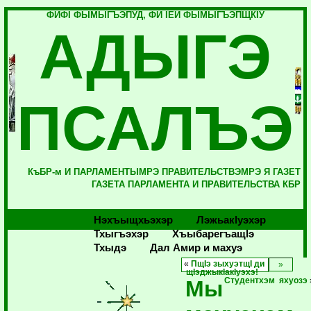
ФИФI ФЫМЫГЪЭПУД, ФИ IЕЙ ФЫМЫГЪЭПЩКIУ
АДЫГЭ
ПСАЛЪЭ
КъБР-м И ПАРЛАМЕНТЫМРЭ ПРАВИТЕЛЬСТВЭМРЭ Я ГАЗЕТ
ГАЗЕТА ПАРЛАМЕНТА И ПРАВИТЕЛЬСТВА КБР
Нэхъыщхьэхэр
Лэжьакlуэхэр
Тхыгъэхэр
Хъыбарегъащlэ
Тхыдэ
Дал Амир и махуэ
«
ПщIэ зыхуэтщI ди
щIэджыкIакIуэхэ!
Мы
Студентхэм яхуозэ