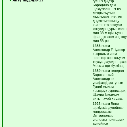
Япэу тыдодзэ
(1)
гуащIэ дыдэр
Бородино деж
щекIуэкIащ. 19-нэ
лIэщIыгъуэм и
лъыгъажэ нэхъ ин
дыдэхэм ящыщу
къалъыта а зауэм
хэкIуэдащ урыс сэлэ
мин 38-м щIигъурэ
франджыхэм ящыщу
мин 58-рэ.
1856 гъэм
Александр ЕтIуанэр
къэралым и им
ператор зэрыхъуам
теухуа дауэдапщэхэ
Москва ще кIуэкIащ.
1859 гъэм
генерал
Барятинский
Александр зи
унафэщI дзэ гупым
Гуниб жылэм
къыщиухъуреихь ри,
Щамил Iимамым
зитын хуей хъуащ.
1923 гъэм
Венэ
щекIуэкIа дунейпсо
конгрессым
Интерполыр —
уголовнэ полицэм и
дунейпсо