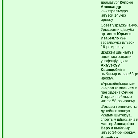
драматург
Куприн
Александр
къызэралъхурэ
илъэси 148-рэ
ирокъу.
Совет уэрэджыIакIуэ,
Урысейм и цIыхубэ
артисткэ
Юрьевэ
Изабеллэ
къы
зэралъхурэ илъэси
16-рэ ирокъу.
Шэджэм щIыналъэ
администрацэм и
унафэщIу щыта
Ахъуэхъу
Къанщобий
и
ныбжьыр илъэс 63-р
ирокъу.
«УрысейщIыдагъэ»
къэ рал компанием и
пре зидент
Сечин
Игорь
и ныбжьыр
илъэс 58-рэ ирокъу.
tУрысей теннисисткэ
дунейпсо зэпеуэ
куэдым щытекIуа,
спортым щIыхь зиIэ 
мастер
Звонарёвэ
Верэ
и ныбжьыр
илъэс 34-рэ ирокъу.
Дунейм и