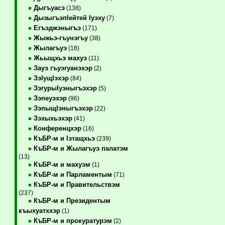
Дыгъуасэ
(138)
ДызыгъэпIейтей Iуэху
(7)
Егъэджэныгъэ
(171)
Жыжьэ-гъунэгъу
(38)
Жылагъуэ
(18)
Жьыщхьэ махуэ
(11)
Зауэ гъуэгуанэхэр
(2)
ЗэIущIэхэр
(84)
ЗэгурыIуэныгъэхэр
(5)
Зэпеуэхэр
(96)
ЗэпыщIэныгъэхэр
(22)
Зэхыхьэхэр
(41)
Конференцхэр
(16)
КъБР-м и Iэтащхьэ
(239)
КъБР-м и Жылагъуэ палатэм
(13)
КъБР-м и махуэм
(1)
КъБР-м и Парламентым
(71)
КъБР-м и Правительствэм
(237)
КъБР-м и Президентым
къыхуатххэр
(1)
КъБР-м и прокуратурэм
(2)