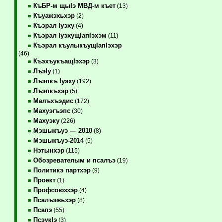
КъБР-м щыIэ МВД-м къет
(13)
Къуажэхьхэр
(2)
Къэрал Iуэху
(4)
Къэрал IуэхущIапIэхэм
(11)
Къэрал къулыкъущIапIэхэр
(46)
КъэхъукъащIэхэр
(3)
ЛъэIу
(1)
Лъэпкъ Iуэху
(192)
Лъэпкъхэр
(5)
Малъхъэдис
(172)
Махуэгъэпс
(30)
Махуэку
(226)
Мэшыкъуэ — 2010
(8)
Мэшыкъуэ-2014
(5)
Нэтынхэр
(115)
Обозревателым и псалъэ
(19)
Политикэ партхэр
(9)
Проект
(1)
Профсоюзхэр
(4)
Псалъэжьхэр
(8)
Псапэ
(55)
ПсэукIэ
(3)