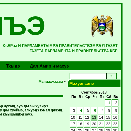
ЛЪЭ
КъБР-м И ПАРЛАМЕНТЫМРЭ ПРАВИТЕЛЬСТВЭМРЭ Я ГАЗЕТ
ГАЗЕТА ПАРЛАМЕНТА И ПРАВИТЕЛЬСТВА КБР
Тхыдэ
Дал Амир и махуэ
Мы махуэхэм
»
Махуэгъэпс
Сентябрь 2018
Пн
Вт
Ср
Чт
Пт
Сб
Вс
1
2
р иухащ, ауэ ды зы хуэкIуэ
 фы хуеймэ, апхуэдэ Iэмал фиIэщ.
3
4
5
6
7
8
9
эм къыщыщIэдзауэ.
10
11
12
13
14
15
16
17
18
19
20
21
22
23
24
25
26
27
28
29
30