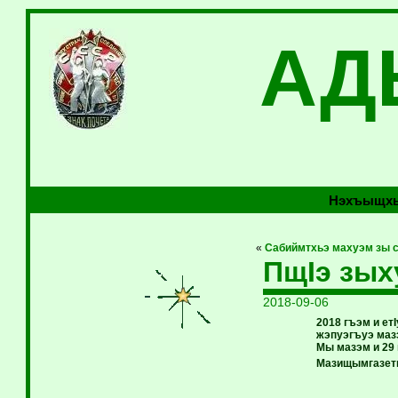
АД
Нэхъыщхь
«
Сабиймтхьэ махуэм зы сы
ПщIэ зых
2018-09-06
2018 гъэм и ет
жэпуэгъуэ маз
Мы мазэм и 29
Мазищымгазетым