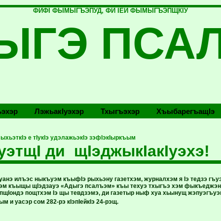
ФИФI ФЫМЫГЪЭПУД, ФИ IЕЙ ФЫМЫГЪЭПЩКIУ
ЫГЭ ПСА
эхэр
Лэжьакlуэхэр
Тхыгъэхэр
Хъыбарегъащlэ
хьэткIэ е тIукIэ удэлажьэкIэ зэфIэкIыркъым
уэтщI ди щIэджыкIакIуэхэ!
Iуанэ илъэс ныкъуэм къыфIэ рыхьэну газетхэм, журналхэм я Iэ тедзэ гъуэ
эм къыщы щIэдзауэ «Адыгэ псалъэм» къы техуэ тхыгъэ хэм фыкъеджэну
 пщIондэ пощтхэм Iэ щы тевдзэмэ, ди газетыр ныф хуа хьынущ жэпуэгъу
 и уасэр сом 282-рэ кIэпIейкIэ 24-рэщ.