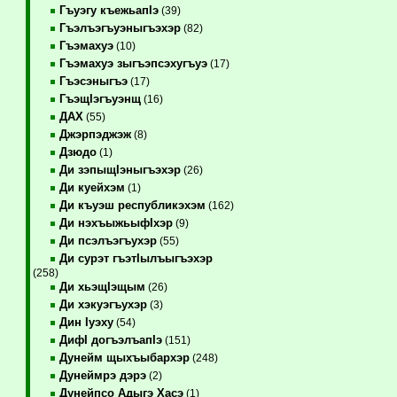
Гъуэгу къежьапIэ
(39)
Гъэлъэгъуэныгъэхэр
(82)
Гъэмахуэ
(10)
Гъэмахуэ зыгъэпсэхугъуэ
(17)
Гъэсэныгъэ
(17)
ГъэщIэгъуэнщ
(16)
ДАХ
(55)
Джэрпэджэж
(8)
Дзюдо
(1)
Ди зэпыщIэныгъэхэр
(26)
Ди куейхэм
(1)
Ди къуэш республикэхэм
(162)
Ди нэхъыжьыфIхэр
(9)
Ди псэлъэгъухэр
(55)
Ди сурэт гъэтIылъыгъэхэр
(258)
Ди хьэщIэщым
(26)
Ди хэкуэгъухэр
(3)
Дин Iуэху
(54)
ДифI догъэлъапIэ
(151)
Дунейм щыхъыбархэр
(248)
Дунеймрэ дэрэ
(2)
Дунейпсо Адыгэ Хасэ
(1)