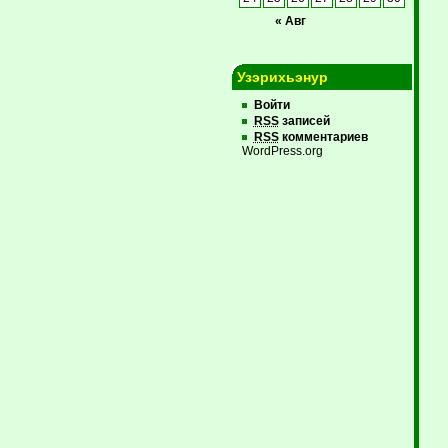
« Авг
Узэрихьэнур
Войти
RSS
записей
RSS
комментариев
WordPress.org