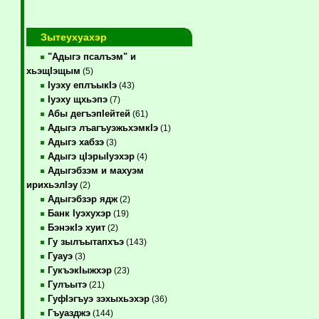
Зытеухуахэр
"Адыгэ псалъэм" и
хьэщIэщым
(5)
Iуэху еплъыкIэ
(43)
Iуэху щхьэпэ
(7)
Абы дегъэпIейтей
(61)
Адыгэ лъагъуэжьхэмкIэ
(1)
Адыгэ хабзэ
(3)
Адыгэ цIэрыIуэхэр
(4)
Адыгэбзэм и махуэм
ирихьэлIэу
(2)
Адыгэбзэр ядж
(2)
Банк Iуэхухэр
(19)
БэнэкIэ хуит
(2)
Гу зылъытапхъэ
(143)
Гуауэ
(3)
ГукъэкIыжхэр
(23)
Гулъытэ
(21)
ГуфIэгъуэ зэхыхьэхэр
(36)
Гъуазджэ
(144)