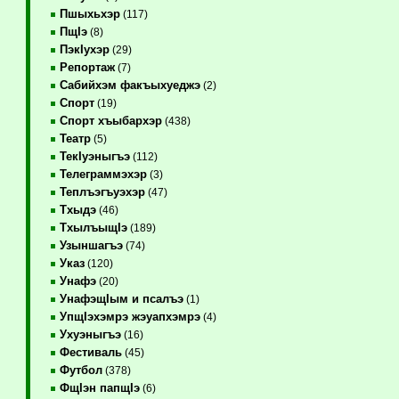
Пшыхьхэр
(117)
ПщIэ
(8)
ПэкIухэр
(29)
Репортаж
(7)
Сабийхэм факъыхуеджэ
(2)
Спорт
(19)
Спорт хъыбархэр
(438)
Театр
(5)
ТекIуэныгъэ
(112)
Телеграммэхэр
(3)
Теплъэгъуэхэр
(47)
Тхыдэ
(46)
ТхылъыщIэ
(189)
Узыншагъэ
(74)
Указ
(120)
Унафэ
(20)
УнафэщIым и псалъэ
(1)
УпщIэхэмрэ жэуапхэмрэ
(4)
Ухуэныгъэ
(16)
Фестиваль
(45)
Футбол
(378)
ФщIэн папщIэ
(6)