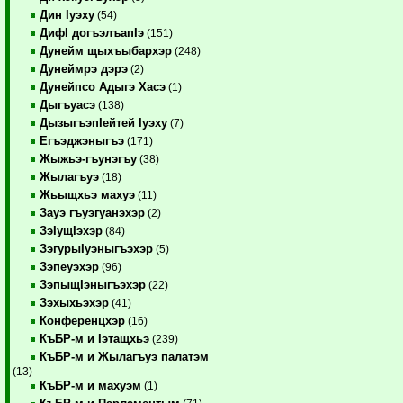
Дин Iуэху
(54)
ДифI догъэлъапIэ
(151)
Дунейм щыхъыбархэр
(248)
Дунеймрэ дэрэ
(2)
Дунейпсо Адыгэ Хасэ
(1)
Дыгъуасэ
(138)
ДызыгъэпIейтей Iуэху
(7)
Егъэджэныгъэ
(171)
Жыжьэ-гъунэгъу
(38)
Жылагъуэ
(18)
Жьыщхьэ махуэ
(11)
Зауэ гъуэгуанэхэр
(2)
ЗэIущIэхэр
(84)
ЗэгурыIуэныгъэхэр
(5)
Зэпеуэхэр
(96)
ЗэпыщIэныгъэхэр
(22)
Зэхыхьэхэр
(41)
Конференцхэр
(16)
КъБР-м и Iэтащхьэ
(239)
КъБР-м и Жылагъуэ палатэм
(13)
КъБР-м и махуэм
(1)