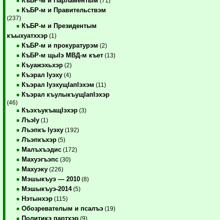
КъБР-м и Парламентым
(71)
КъБР-м и Правительствэм
(237)
КъБР-м и Президентым
къыхуатххэр
(1)
КъБР-м и прокуратурэм
(2)
КъБР-м щыIэ МВД-м къет
(13)
Къуажэхьхэр
(2)
Къэрал Iуэху
(4)
Къэрал IуэхущIапIэхэм
(11)
Къэрал къулыкъущIапIэхэр
(46)
КъэхъукъащIэхэр
(3)
ЛъэIу
(1)
Лъэпкъ Iуэху
(192)
Лъэпкъхэр
(5)
Малъхъэдис
(172)
Махуэгъэпс
(30)
Махуэку
(226)
Мэшыкъуэ — 2010
(8)
Мэшыкъуэ-2014
(5)
Нэтынхэр
(115)
Обозревателым и псалъэ
(19)
Политикэ партхэр
(9)