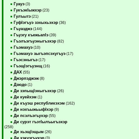
Гуауэ
(3)
ГукъэкIыжхэр
(23)
Гулъытэ
(21)
ГуфIэгъуэ зэхыхьэхэр
(36)
Гъуазджэ
(144)
Гъуэгу къежьапIэ
(39)
Гъэлъэгъуэныгъэхэр
(82)
Гъэмахуэ
(10)
Гъэмахуэ зыгъэпсэхугъуэ
(17)
Гъэсэныгъэ
(17)
ГъэщIэгъуэнщ
(16)
ДАХ
(55)
Джэрпэджэж
(8)
Дзюдо
(1)
Ди зэпыщIэныгъэхэр
(26)
Ди куейхэм
(1)
Ди къуэш республикэхэм
(162)
Ди нэхъыжьыфIхэр
(9)
Ди псэлъэгъухэр
(55)
Ди сурэт гъэтIылъыгъэхэр
(258)
Ди хьэщIэщым
(26)
Ди хэкуэгъухэр
(3)