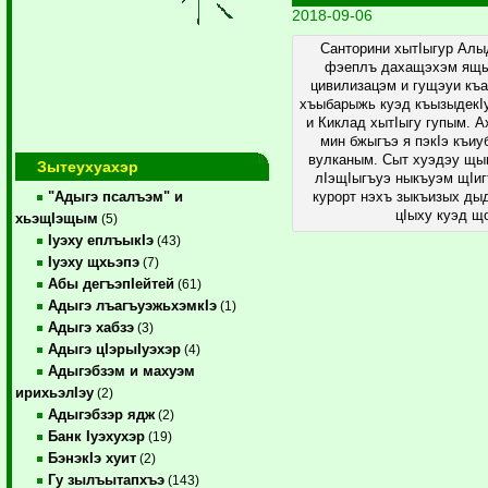
2018-09-06
Санторини хытIыгур Алы
фэеплъ дахащэхэм ящы
цивилизацэм и гущэуи къ
хъыбарыжь куэд къызыдекI
и Киклад хытIыгу гупым. А
мин бжыгъэ я пэкIэ къиу
вулканым. Сыт хуэдэу щы
Зытеухуахэр
лIэщIыгъуэ ныкъуэм щIи
"Адыгэ псалъэм" и
курорт нэхъ зыкъизых д
цIыху куэд що
хьэщIэщым
(5)
Iуэху еплъыкIэ
(43)
Iуэху щхьэпэ
(7)
Абы дегъэпIейтей
(61)
Адыгэ лъагъуэжьхэмкIэ
(1)
Адыгэ хабзэ
(3)
Адыгэ цIэрыIуэхэр
(4)
Адыгэбзэм и махуэм
ирихьэлIэу
(2)
Адыгэбзэр ядж
(2)
Банк Iуэхухэр
(19)
БэнэкIэ хуит
(2)
Гу зылъытапхъэ
(143)