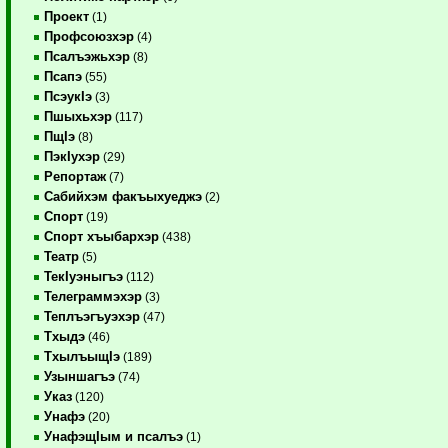
Проект
(1)
Профсоюзхэр
(4)
Псалъэжьхэр
(8)
Псапэ
(55)
ПсэукIэ
(3)
Пшыхьхэр
(117)
ПщIэ
(8)
ПэкIухэр
(29)
Репортаж
(7)
Сабийхэм факъыхуеджэ
(2)
Спорт
(19)
Спорт хъыбархэр
(438)
Театр
(5)
ТекIуэныгъэ
(112)
Телеграммэхэр
(3)
Теплъэгъуэхэр
(47)
Тхыдэ
(46)
ТхылъыщIэ
(189)
Узыншагъэ
(74)
Указ
(120)
Унафэ
(20)
УнафэщIым и псалъэ
(1)