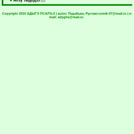
Япэу тыдодзэ
(1)
Copyright 2010 АДЫГЭ ПСАЛЪЭ | autor:
Пщыбыхь Рустам:
comik-07@mail.ru
| e-
mail:
adyghe@mail.ru