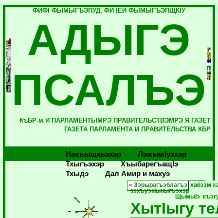
ФИФI ФЫМЫГЪЭПУД, ФИ IЕЙ ФЫМЫГЪЭПЩКIУ
АДЫГЭ
ПСАЛЪЭ
КъБР-м И ПАРЛАМЕНТЫМРЭ ПРАВИТЕЛЬСТВЭМРЭ Я ГАЗЕТ
ГАЗЕТА ПАРЛАМЕНТА И ПРАВИТЕЛЬСТВА КБР
Нэхъыщхьэхэр
Лэжьакlуэхэр
Тхыгъэхэр
Хъыбарегъащlэ
Тхыдэ
Дал Амир и махуэ
«
Зэрырагъэблагъэ хабзэм х
зэхъуэкIыныгъэхэр
ЩымыIэ къэг
ХытIыгу т