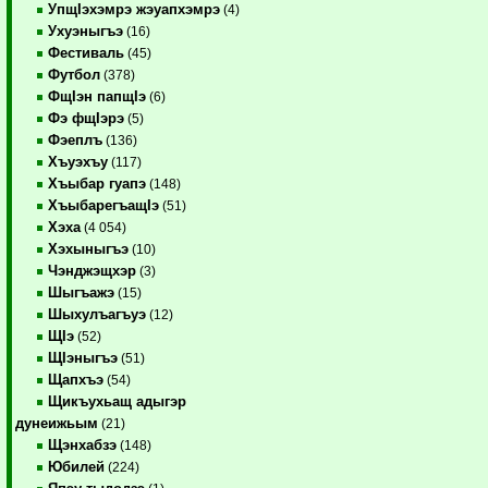
УпщIэхэмрэ жэуапхэмрэ
(4)
Ухуэныгъэ
(16)
Фестиваль
(45)
Футбол
(378)
ФщIэн папщIэ
(6)
Фэ фщIэрэ
(5)
Фэеплъ
(136)
Хъуэхъу
(117)
Хъыбар гуапэ
(148)
ХъыбарегъащIэ
(51)
Хэха
(4 054)
Хэхыныгъэ
(10)
Чэнджэщхэр
(3)
Шыгъажэ
(15)
Шыхулъагъуэ
(12)
ЩIэ
(52)
ЩIэныгъэ
(51)
Щапхъэ
(54)
Щикъухьащ адыгэр
дунеижьым
(21)
Щэнхабзэ
(148)
Юбилей
(224)