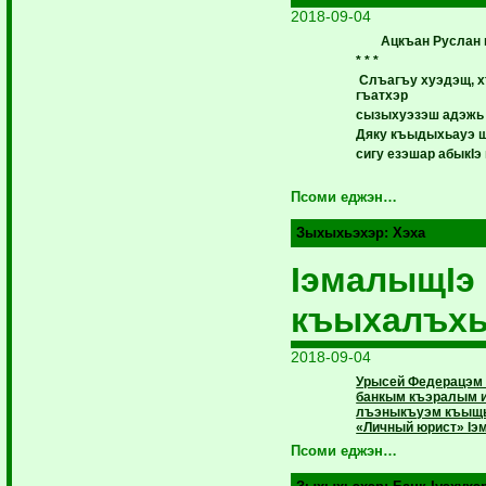
2018-09-04
Ацкъан Руслан 
* * *
Слъагъу хуэдэщ, 
гъатхэр
сызыхуэзэш адэжь
Дяку къыдыхьауэ щ
сигу езэшар абыкIэ
Псоми еджэн…
Зыхыхьэхэр:
Хэха
IэмалыщIэ
къыхалъх
2018-09-04
Урысей Федерацэм 
банкым къэралым 
лъэныкъуэм къыщ
«Личный юрист» Iэ
Псоми еджэн…