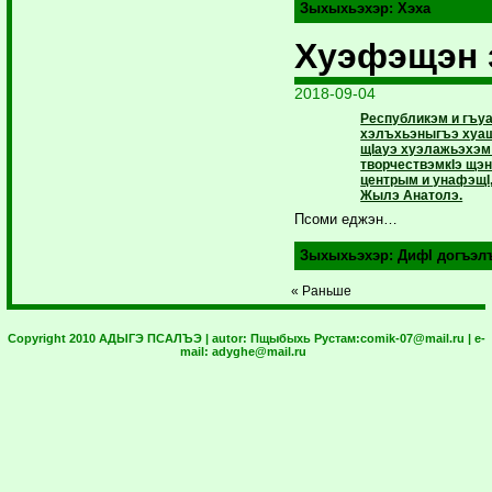
Зыхыхьэхэр:
Хэха
Хуэфэщэн 
2018-09-04
Республикэм и гъу
хэлъхьэныгъэ хуащ
щIауэ хуэлажьэхэ
творчествэмкIэ щэ
центрым и унафэщI,
Жылэ Анатолэ.
Псоми еджэн…
Зыхыхьэхэр:
ДифI догъэл
« Раньше
Copyright 2010 АДЫГЭ ПСАЛЪЭ | autor:
Пщыбыхь Рустам:
comik-07@mail.ru
| e-
mail:
adyghe@mail.ru