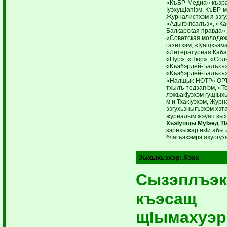
«КъБР-Медиа» къэра
IуэхущIапIэм, КъБР-м 
Журналистхэм я зэгу
«Адыгэ псалъэ», «К
Балкарская правда»,
«Советская молодеж
газетхэм, «Iуащхьэма
«Литературная Каба
«Нур», «Нюр», «Сол
«Къэбэрдей-Балъкъэ
«Къэбэрдей-Балъкъэ
«Налшык-НОТР» ОРТ
тхылъ тедзапIэм, «
лэжьакIуэхэм гущIы
м и ТхакIуэхэм, Жур
зэгухьэныгъэхэм хэт
журналым жэуап зых
ХьэIупщы МуIэед ТI
зэрехыжар икIи абы 
благъэхэмрэ яхуогуз
Зыхыхьэхэр:
Хэха
Cызэплъэк
къэсащ
щIымахуэр