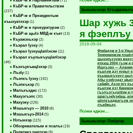
КъБР-м и Парламентым
Псоми еджэн…
(71)
КъБР-м и Правительствэм
Зыхыхьэхэр:
Егъэджэныг
(237)
КъБР-м и Президентым
Шар хужь 
къыхуатххэр
(1)
КъБР-м и прокуратурэм
(2)
я фэеплъу
КъБР-м щыIэ МВД-м къет
(13)
Къуажэхьхэр
(2)
2018-09-04
Къэрал Iуэху
(4)
ФокIадэм и 3-р Ур
Къэрал IуэхущIапIэхэм
(11)
Терроризмэм пэщIэ
Къэрал къулыкъущIапIэхэр
щызэкъуэувэ махуэ
(46)
епхащ 2004 гъэм и 
КъэхъукъащIэхэр
(3)
Ищхъэрэ — Алание
къалэм дэт курыт 
ЛъэIу
(1)
къыщыхъуауэ щыта
Лъэпкъ Iуэху
(192)
Абы хэкIуэдат цIыху
сабийт. Ахэр ягу к
Лъэпкъхэр
(5)
къалэм дэт Киноко
Малъхъэдис
(172)
гъэлъэгъуапIэм и г
Махуэгъэпс
щрагъэкIуэкIащ, ап
(30)
щIэпхъаджагъэм з
Махуэку
(226)
лъабжьэу.
Мэшыкъуэ — 2010
(8)
Псоми еджэн…
Мэшыкъуэ-2014
(5)
Нэтынхэр
(115)
Зыхыхьэхэр:
ПэкIухэр
Обозревателым и псалъэ
(19)
Политикэ партхэр
(9)