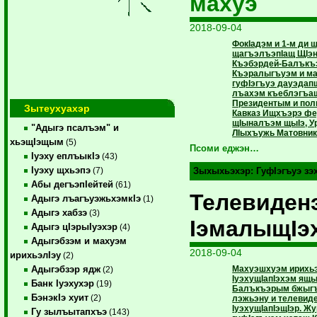
махуэ
2018-09-04
ФокIадэм и 1-м ди
щагъэлъэпIащ ЩIэ
Къэбэрдей-Балъкъэ
Къэралыгъуэм и ма
гуфIэгъуэ дауэдап
лъахэм къеблэгъащ
Президентым и пол
Зытеухуахэр
Кавказ Ищхъэрэ ф
щIыналъэм щыIэ, У
"Адыгэ псалъэм" и
ЛIыхъужь Матовник
хьэщIэщым
(5)
Псоми еджэн…
Iуэху еплъыкIэ
(43)
Iуэху щхьэпэ
(7)
Зыхыхьэхэр:
ГуфIэгъуэ з
Абы дегъэпIейтей
(61)
Телевиден
Адыгэ лъагъуэжьхэмкIэ
(1)
Адыгэ хабзэ
(3)
IэмалыщIэ
Адыгэ цIэрыIуэхэр
(4)
Адыгэбзэм и махуэм
2018-09-04
ирихьэлIэу
(2)
Махуэшхуэм ирихьэ
Адыгэбзэр ядж
(2)
IуэхущIапIэхэм ящ
Банк Iуэхухэр
(19)
Балъкъэрым бжыгъ
БэнэкIэ хуит
(2)
лэжьэну и телевид
IуэхущIапIэщIэр. Ж
Гу зылъытапхъэ
(143)