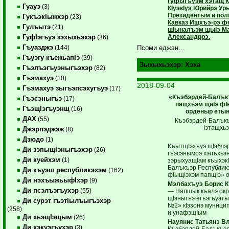
гуфIэгъуэм хэтащ К
Гуауэ
(3)
КIуэкIуэ Юрийрэ Ур
Президентым и пол
ГукъэкIыжхэр
(23)
Кавказ Ищхъэ-рэ ф
Гулъытэ
(21)
щIыналъэм щыIэ М
Александррэ.
ГуфIэгъуэ зэхыхьэхэр
(36)
Гъуазджэ
(144)
Псоми еджэн…
Гъуэгу къежьапIэ
(39)
Зыхыхьэхэр:
Хэха
Гъэлъэгъуэныгъэхэр
(82)
Гъэмахуэ
(10)
2018-09-04
Гъэмахуэ зыгъэпсэхугъуэ
(17)
«Къэбэрдей-Балък
Гъэсэныгъэ
(17)
пащхьэм щиIэ фI
ГъэщIэгъуэнщ
(16)
орденыр етын
ДАХ
(55)
Къэбэрдей-Балъкъ
Iэтащхьэ
Джэрпэджэж
(8)
Дзюдо
(1)
КъытщIэхъуэ щIэблэ
Ди зэпыщIэныгъэхэр
(26)
гъэсэнымрэ хэлъхьэ
Ди куейхэм
(1)
зэрыхуащIам къыхэк
Балъкъэр Республик
Ди къуэш республикэхэм
(162)
фIыщIэхэм папщIэ» 
Ди нэхъыжьыфIхэр
(9)
Мэлбахъуэ Борис К
Ди псэлъэгъухэр
(55)
— Налшык къалэ окр
щIэныгъэ егъэгъуэты
Ди сурэт гъэтIылъыгъэхэр
№2» кIэзонэ муницип
(258)
и унафэщIым
Ди хьэщIэщым
(26)
Науянис Татьянэ В
Ди хэкуэгъухэр
(3)