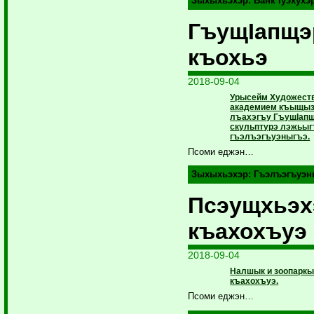
Зыхыхьэхэр:
Банк Iуэхухэ
ГъущIапщэ
къохьэ
2018-09-04
Урысейм Художеств
академием къыщыз
лъахэгъу ГъущIапщ
скульптурэ лэжьыг
гъэлъэгъуэныгъэ.
Псоми еджэн…
Зыхыхьэхэр:
Гъэлъэгъуэн
Псэущхьэ
къахохъуэ
2018-09-04
Налшык и зоопаркы
къахохъуэ.
Псоми еджэн…