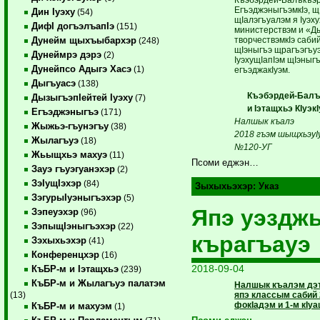
Къэбэрдей-Балъкъэр
ЕгъэджэныгъэмкIэ, 
Дин Iуэху
(54)
щIалэгъуалэм я Iуэху
ДифI догъэлъапIэ
(151)
министерствэм и «Д
творчествэмкIэ саби
Дунейм щыхъыбархэр
(248)
щIэныгъэ щрагъэгъу
Дунеймрэ дэрэ
(2)
IуэхущIапIэм щIэныгъ
Дунейпсо Адыгэ Хасэ
(1)
егъэджакIуэм.
Дыгъуасэ
(138)
Къэбэрдей-Балък
ДызыгъэпIейтей Iуэху
(7)
и Iэтащхьэ КIуэкI
Егъэджэныгъэ
(171)
Налшык къалэ
Жыжьэ-гъунэгъу
(38)
2018 гъэм шыщхьэуIу
Жылагъуэ
(18)
№120-УГ
Жьыщхьэ махуэ
(11)
Псоми еджэн…
Зауэ гъуэгуанэхэр
(2)
ЗэIущIэхэр
(84)
Зыхыхьэхэр:
Указ
ЗэгурыIуэныгъэхэр
(5)
Япэ уэздж
Зэпеуэхэр
(96)
ЗэпыщIэныгъэхэр
(22)
кърагъауэ
Зэхыхьэхэр
(41)
Конференцхэр
(16)
2018-09-04
КъБР-м и Iэтащхьэ
(239)
КъБР-м и Жылагъуэ палатэм
Налшык къалэм дэт
япэ классым сабий 
(13)
фокIадэм и 1-м кIуа
КъБР-м и махуэм
(1)