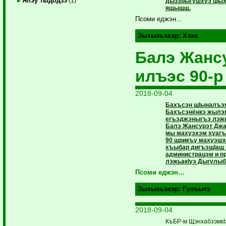
Япэу тыдодзэ
(1)
дызэрыгушхуэ цIы
ящыщщ.
Псоми еджэн…
Зыхыхьэхэр:
Хэха
Балэ Жанс
илъэс 90-р
2018-09-04
Бахъсэн щIыналъэ
Бахъсэнёнкэ жылэ
егъэджэныгъэ лэжь
Балэ Жансурэт Джа
мы махуэхэм хуаг
90 щрикъу махуэшх
хъыбар дигъэщIащ 
администрацэм и пр
лэжьакIуэ Дыгулыб
Псоми еджэн…
Зыхыхьэхэр:
Гулъытэ
2018-09-04
КъБР-м ЩэнхабзэмкI