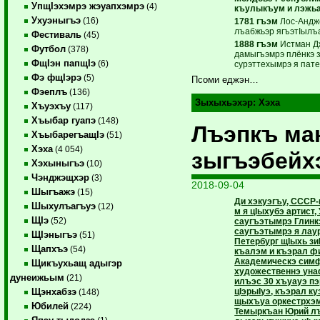
УпщIэхэмрэ жэуапхэмрэ
(4)
къулыкъум и лэжьа
Ухуэныгъэ
(16)
1781 гъэм
Лос-Андж
лъабжьэр ягъэтIылъ
Фестиваль
(45)
1888 гъэм
Истман Д
Футбол
(378)
дамыгъэмрэ плёнкэ 
ФщIэн папщIэ
(6)
сурэттехымрэ я пате
Фэ фщIэрэ
(5)
Псоми еджэн…
Фэеплъ
(136)
Зыхыхьэхэр:
Хэха
Хъуэхъу
(117)
Хъыбар гуапэ
(148)
Лъэпкъ ма
ХъыбарегъащIэ
(51)
Хэха
(4 054)
зыгъэбейх
Хэхыныгъэ
(10)
Чэнджэщхэр
(3)
2018-09-04
Шыгъажэ
(15)
Ди хэкуэгъу, СССР
Шыхулъагъуэ
(12)
м я цIыхубэ артист,
ЩIэ
(52)
саугъэтымрэ Глинкэ
саугъэтымрэ я лаур
ЩIэныгъэ
(51)
Петербург щIыхь зиI
Щапхъэ
(54)
къалэм и къэрал ф
Академическэ симф
Щикъухьащ адыгэр
художественнэ ун
дунеижьым
(21)
илъэс 30 хъуауэ пэ
цIэрыIуэ, къэрал к
Щэнхабзэ
(148)
щыхъуа оркестрхэм
Юбилей
(224)
Темыркъан Юрий л