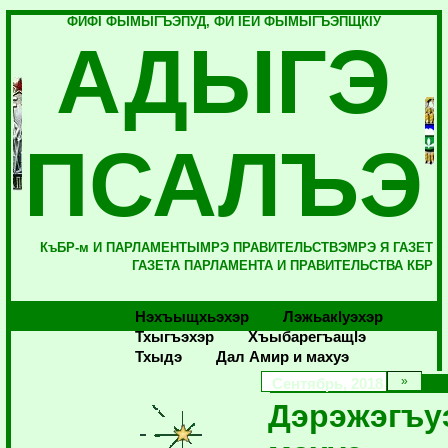
ФИФI ФЫМЫГЪЭПУД, ФИ IЕЙ ФЫМЫГЪЭПЩКIУ
АДЫГЭ
ПСАЛЪЭ
КъБР-м И ПАРЛАМЕНТЫМРЭ ПРАВИТЕЛЬСТВЭМРЭ Я ГАЗЕТ
ГАЗЕТА ПАРЛАМЕНТА И ПРАВИТЕЛЬСТВА КБР
Нэхъыщхьэхэр
Лэжьакlуэхэр
Тхыгъэхэр
Хъыбарегъащlэ
Тхыдэ
Дал Амир и махуэ
Сентябрь, 2018
Дэрэжэгъу