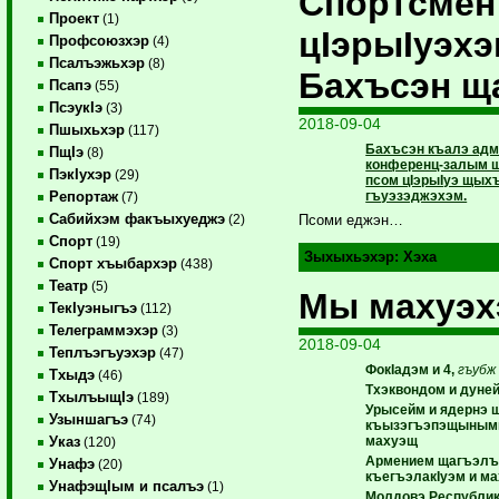
Спортсмен
Проект
(1)
цIэрыIуэх
Профсоюзхэр
(4)
Псалъэжьхэр
(8)
Бахъсэн щ
Псапэ
(55)
ПсэукIэ
(3)
2018-09-04
Пшыхьхэр
(117)
Бахъсэн къалэ адм
ПщIэ
(8)
конференц-залым щ
ПэкIухэр
(29)
псом цIэрыIуэ щых
гъуэзэджэхэм.
Репортаж
(7)
Сабийхэм факъыхуеджэ
(2)
Псоми еджэн…
Спорт
(19)
Зыхыхьэхэр:
Хэха
Спорт хъыбархэр
(438)
Театр
(5)
Мы махуэх
ТекIуэныгъэ
(112)
Телеграммэхэр
(3)
2018-09-04
Теплъэгъуэхэр
(47)
ФокIадэм и 4,
гъубж
Тхыдэ
(46)
Тхэквондом и дуне
ТхылъыщIэ
(189)
Урысейм и ядернэ
Узыншагъэ
(74)
къызэгъэпэщынымкI
махуэщ
Указ
(120)
Армением щагъэлъ
Унафэ
(20)
къегъэлакIуэм и м
УнафэщIым и псалъэ
(1)
Молдовэ Республик