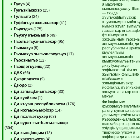
Гуауэ
(4)
я махуэмкIэ
сынывохъуэхъу. Щэн
ГукъэкIыжхэр
(25)
— тхыдэ
Гулъытэ
(24)
хъугъуэфIыгъуэхэр
хъумэнымрэ гъэбэгъу
ГуфIэгъуэ зэхыхьэхэр
(41)
нымкIэ жэуап зыпыл
Гъуазджэ
(175)
лэжьыгъэр вгъэзащIэ
фэ цIыхухэм я
Гъуэгу къежьапIэ
(49)
зэхэщIыкIым, гъэсэн
Гъэлъэгъуэныгъэхэр
(95)
зегъэужьынымкIэ, ди
Гъэмахуэ
(9)
республикэм и щэнх
къулеягъым
Гъэмахуэ зыгъэпсэхугъуэ
(17)
зегъэужьынымкIэ
Гъэсэныгъэ
(12)
къыпхуэмылъытэным
дизу Iуэхушхуэ
ГъэщIэгъуэнщ
(22)
зэфIывогъэкI. Фи лэ-
ДАХ
(66)
жьыгъэм и фIыщIэкIэ
щIэблэхэм я
Джэрпэджэж
(9)
зэпыщIэныгъэхэр
Дзюдо
(2)
йофIакIуэ, лъэпкъхэм
Ди зэпыщIэныгъэхэр
(33)
зэкъуэтыныгъэр нэх
мэхъу.
Ди куейхэм
(1)
Фи IэщIагъэм
Ди къуэш республикэхэм
(176)
фызэрыхуэIэкIуэ­лъа­к
Ди нэхъыжьыфIхэр
(14)
рэ егугъуныгъэ зэры
дэлъымрэ сэбэп мэх
Ди псэлъэгъухэр
(63)
Къэбэрдей-Балъкъэ
Ди сурэт гъэтIылъыгъэхэр
щэнхабзэр къэрал п
(304)
хэIущIыIу щыщIынымк
творческэ гупхэм я
Ди хьэщIэщым
(18)
зэфIэкIри ди лъэпкъх
Ди хэкуэгъухэр
(4)