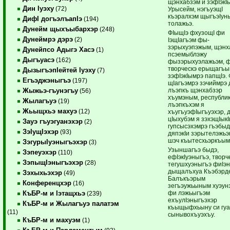
щэнхабзэм и зэфIэкI
Дин Iуэху
(72)
Урысейм, нэгъуэщI
къэралхэм щыгъэIун
ДифI догъэлъапIэ
(194)
толажьэ.
Дунейм щыхъыбархэр
(248)
ФIыщIэ фхузощI фи
Дунеймрэ дэрэ
(2)
IэщIагъэм фы­
зэрыхуэпэжым, щэнх
Дунейпсо Адыгэ Хасэ
(1)
псэемыблэжу
Дыгъуасэ
(162)
фызэрыхуэлажьэм, 
творческэ ерыщагъ
ДызыгъэпIейтей Iуэху
(7)
зэфIэкIымрэ папщIэ. 
Егъэджэныгъэ
(197)
щIагъэмрэ зэчиймрэ 
лъэпкъ щэнхабзэр
Жыжьэ-гъунэгъу
(56)
хъумэным, республик
Жылагъуэ
(19)
лъэпкъхэм я
Жьыщхьэ махуэ
(12)
хъугъуэфIыгъуэхэр, 
цIыхубэм я зэхэ­щIык
Зауэ гъуэгуанэхэр
(2)
гупсысэхэмрэ гъэбы­
ЗэIущIэхэр
(93)
дяпэкIи зэрытелэжь
шэч къытесхьэркъым
ЗэгурыIуэныгъэхэр
(3)
Узыншагъэ быдэ,
Зэпеуэхэр
(110)
ефIэкIуэныгъэ, творч
ЗэпыщIэныгъэхэр
(28)
тегушхуэныгъэ фиIэ
дыщалъхуа Къэбэрд
Зэхыхьэхэр
(49)
Балъкъэрым
Конференцхэр
(16)
зегъэужьыным хуэун
фи лэжьыгъэм
КъБР-м и Iэтащхьэ
(239)
ехъулIэныгъэхэр
КъБР-м и Жылагъуэ палатэм
къыщыфхьыну си гуа
(11)
сынывохъуэхъу.
КъБР-м и махуэм
(1)