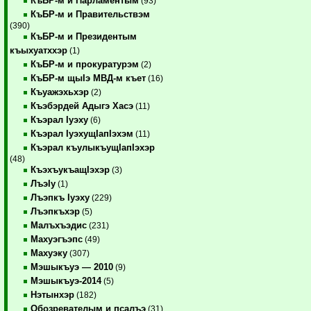
КъБР-м и Парламентым
(93)
КъБР-м и Правительствэм
(390)
КъБР-м и Президентым
къыхуатххэр
(1)
КъБР-м и прокуратурэм
(2)
КъБР-м щыIэ МВД-м къет
(16)
Къуажэхьхэр
(2)
Къэбэрдей Адыгэ Хасэ
(11)
Къэрал Iуэху
(6)
Къэрал IуэхущIапIэхэм
(11)
Къэрал къулыкъущIапIэхэр
(48)
КъэхъукъащIэхэр
(3)
ЛъэIу
(1)
Лъэпкъ Iуэху
(229)
Лъэпкъхэр
(5)
Малъхъэдис
(231)
Махуэгъэпс
(49)
Махуэку
(307)
Мэшыкъуэ — 2010
(9)
Мэшыкъуэ-2014
(5)
Нэтынхэр
(182)
Обозревателым и псалъэ
(31)