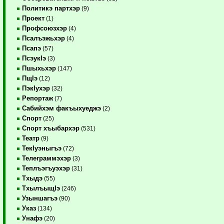
Политикэ партхэр
(9)
Проект
(1)
Профсоюзхэр
(4)
Псалъэжьхэр
(4)
Псапэ
(57)
ПсэукIэ
(3)
Пшыхьхэр
(147)
ПщIэ
(12)
ПэкIухэр
(32)
Репортаж
(7)
Сабийхэм факъыхуеджэ
(2)
Спорт
(25)
Спорт хъыбархэр
(531)
Театр
(9)
ТекIуэныгъэ
(72)
Телеграммэхэр
(3)
Теплъэгъуэхэр
(31)
Тхыдэ
(55)
ТхылъыщIэ
(246)
Узыншагъэ
(90)
Указ
(134)
Унафэ
(20)