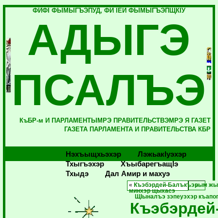
ФИФI ФЫМЫГЪЭПУД, ФИ IЕЙ ФЫМЫГЪЭПЩКIУ
АДЫГЭ
ПСАЛЪЭ
КъБР-м И ПАРЛАМЕНТЫМРЭ ПРАВИТЕЛЬСТВЭМРЭ Я ГАЗЕТ
ГАЗЕТА ПАРЛАМЕНТА И ПРАВИТЕЛЬСТВА КБР
Нэхъыщхьэхэр
Лэжьакlуэхэр
Тхыгъэхэр
Хъыбарегъащlэ
Тхыдэ
Дал Амир и махуэ
«
Къэбэрдей-Балъкъэрым жы
минхэр щыхасэ
ЩIыналъэ зэпеуэхэр къапо
Къэбэрдей