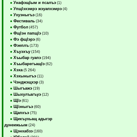
УнафэщIым и псалъэ
(1)
УпщIэхэмрэ жэуапхэмрэ
(4)
Ухуэныгъэ
(16)
Фестиваль
(34)
Футбол
(457)
ФщIэн папщIэ
(10)
Фэ фщIэрэ
(6)
Фэеплъ
(173)
Хъуэхъу
(154)
Хъыбар гуапэ
(194)
ХъыбарегъащIэ
(62)
Хэха
(5 264)
Хэхыныгъэ
(11)
Чэнджэщхэр
(3)
Шыгъажэ
(19)
Шыхулъагъуэ
(12)
ЩIэ
(61)
ЩIэныгъэ
(60)
Щапхъэ
(75)
Щикъухьащ адыгэр
дунеижьым
(24)
Щэнхабзэ
(160)