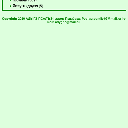
Юбилей
(301)
Япэу тыдодзэ
(5)
Copyright 2010 АДЫГЭ ПСАЛЪЭ | autor:
Пщыбыхь Рустам:
comik-07@mail.ru
| e-
mail:
adyghe@mail.ru