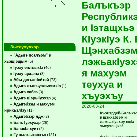
Балъкъэр
Республик
и Iэтащхьэ
КIуэкIуэ К. 
Зытеухуахэр
Щэнхабзэм
"Адыгэ псалъэм" и
лэжьакIуэ
хьэщIэщым
(5)
Iуэху еплъыкIэ
(46)
я махуэм
Iуэху щхьэпэ
(8)
Абы дегъэпIейтей
(73)
теухуа и
Адыгэ лъагъуэжьхэмкIэ
(1)
Адыгэ хабзэ
(3)
хъуэхъу
Адыгэ цIэрыIуэхэр
(4)
Адыгэбзэм и махуэм
2020-03-24
ирихьэлIэу
(11)
Къэбэрдей-Балък
Адыгэбзэр ядж
(2)
и щэнхабзэм и
лэжьакIуэхэу пщIэ
Банк Iуэхухэр
(26)
зыхуэсщIхэ!
БэнэкIэ хуит
(2)
Гу зылъытапхъэ
(181)
Фи IэщIагъэм ирилаж