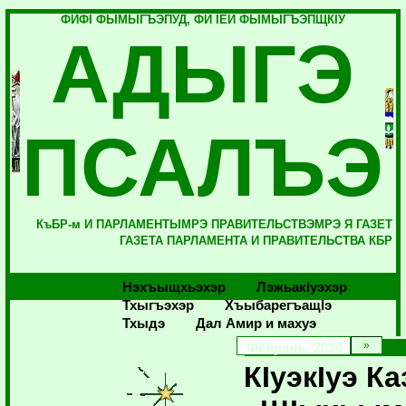
ФИФI ФЫМЫГЪЭПУД, ФИ IЕЙ ФЫМЫГЪЭПЩКIУ
АДЫГЭ
ПСАЛЪЭ
КъБР-м И ПАРЛАМЕНТЫМРЭ ПРАВИТЕЛЬСТВЭМРЭ Я ГАЗЕТ
ГАЗЕТА ПАРЛАМЕНТА И ПРАВИТЕЛЬСТВА КБР
Нэхъыщхьэхэр
Лэжьакlуэхэр
Тхыгъэхэр
Хъыбарегъащlэ
Тхыдэ
Дал Амир и махуэ
Февраль, 2020
КIуэкIуэ Ка