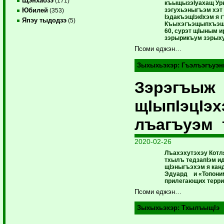
Щэнхабзэ
(171)
къыщызэIуахащ Ур
зэгухьэныгъэм хэт
Юбилей
(353)
IэдакъэщIэкIхэм я
Япэу тыдодзэ
(5)
Къыхэгъэщыпхъэщ 
60, сурэт щIыным 
зэрырикъум зэрыху
Псоми еджэн…
Зыхыхьэхэр:
Гъэлъэгъуэн
Зэрэгъыж
щIыпIэцIэ
лъагъуэм 
2020-02-26
Лъахэхутэхэу Котл
тхылъ тедзапIэм 
щIэныгъэхэм я кан
Эдуард и «Топоним
прилегающих терри
Псоми еджэн…
Зыхыхьэхэр:
ТхылъыщIэ