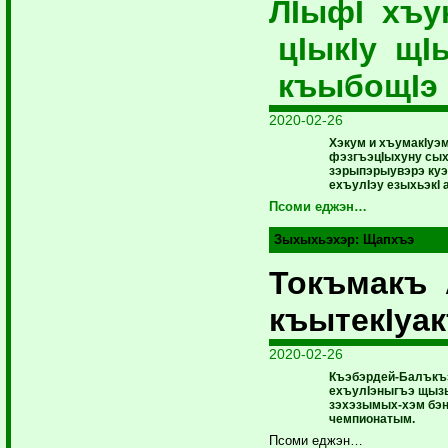
ЛIыфI хъу
цIыкIу щIы
къыбощIэ
2020-02-26
Хэкум и хъумакIуэ
фэзгъэцIыхуну сых
зэрыпэрыувэрэ куэ
ехъулIэу езыхьэкI 
Псоми еджэн…
Зыхыхьэхэр:
Щапхъэ
Токъмакъ 
къытекIуа
2020-02-26
Къэбэрдей-Балъкъ
ехъулIэныгъэ щыз
зэхэзымых-хэм бэн
чемпионатым.
Псоми еджэн…