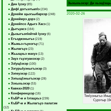
Зыхыхьэхэр:
Ди хьэщIэщ
Дин Iуэху
(85)
ДифI догъэлъапIэ
(234)
2020-02-26
Дунейм щыхъыбархэр
(248)
Дунеймрэ дэрэ
(2)
Дунейпсо Адыгэ Хасэ
(1)
Дыгъуасэ
(164)
ДызыгъэпIейтей Iуэху
(6)
Егъэджэныгъэ
(219)
Жыжьэ-гъунэгъу
(71)
Жылагъуэ
(23)
Жьыщхьэ махуэ
(13)
Зауэ гъуэгуанэхэр
(2)
ЗэIущIэхэр
(100)
ЗэгурыIуэныгъэхэр
(3)
Зэпеуэхэр
(122)
ЗэпыщIэныгъэхэр
(28)
Зэхыхьэхэр
(53)
Кавказ-2020
(1)
Конференцхэр
(16)
ТекIуэныгъэ Иныр
КъБР-м и Iэтащхьэ
(239)
Сурэтыр 19
КъБР-м и Жылагъуэ палатэм
(12)