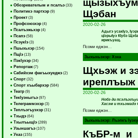
щызыхъум
Обозревателым и псалъэ
(33)
Щэбан
Политикэ партхэр
(9)
Проект
(3)
Профсоюзхэр
(4)
2020-02-26
Псалъэжьхэр
(4)
Адыгэ усакIуэ, Iуэ
цIэрыIуэ КIубэ Щэ
Псапэ
(58)
ирикъуащ.
ПсэукIэ
(3)
Псоми еджэн…
Пшыхьхэр
(154)
ПщIэ
(13)
Зыхыхьэхэр:
Хэха
ПэкIухэр
(34)
Репортаж
(7)
Щхьэж и з
Сабийхэм факъыхуеджэ
(2)
иреплъыж
Спорт
(32)
Спорт хъыбархэр
(584)
Театр
(9)
2020-02-26
ТекIуэныгъэ
(97)
Нобэ ди псэлъэгъу
Телеграммэхэр
Хасэм и тхьэмадэ 
(3)
Теплъэгъуэхэр
(31)
Псоми еджэн…
Тхыдэ
(64)
Зыхыхьэхэр:
Лъэпкъ Iуэх
ТхылъыщIэ
(289)
Узыншагъэ
(107)
КъБР-м и 
Указ
(155)