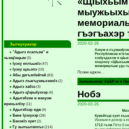
«ЩIыхьым 
мыужьых
мемориалы
гъэгъахэр
2020-02-26
Зытеухуахэр
Хэкум и хъумакIуэ
"Адыгэ псалъэм" и
Республикэм и Iэта
хьэщIэщым
хэкIуэдахэм я щIы
(5)
нэщэнэу «ЩIыхьым
Iуэху еплъыкIэ
(47)
мемориалым удз гъ
Iуэху щхьэпэ
(10)
Псоми еджэн…
Абы дегъэпIейтей
(83)
Адыгэ лъагъуэжьхэмкIэ
(2)
Зыхыхьэхэр:
КъБР-м и Пр
Адыгэ хабзэ
(3)
Нобэ
Адыгэ цIэрыIуэхэр
(4)
Адыгэбзэм и махуэм
2020-02-26
ирихьэлIэу
(11)
Адыгэбзэр ядж
(4)
Маз
Банк Iуэхухэр
(28)
Кувейтыр хуит къ
Иракым и дзэхэр а 
БэнэкIэ хуит
(2)
1712 гъэм
Пётр Еза
Гу зылъытапхъэ
(214)
къыщызэIуахащ Iэщэ