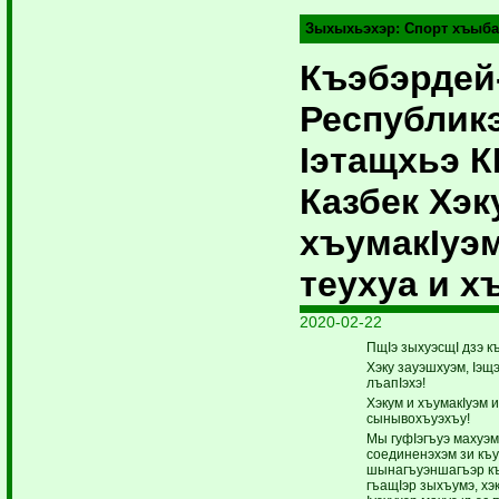
Зыхыхьэхэр:
Спорт хъыба
Къэбэрдей
Республик
Iэтащхьэ К
Казбек Хэ
хъумакIуэ
теухуа и х
2020-02-22
ПщIэ зыхуэсщI дзэ к
Хэку зауэшхуэм, Iэщ
лъапIэхэ!
Хэкум и хъумакIуэм и
сынывохъуэхъу!
Мы гуфIэгъуэ махуэм
соединенэхэм зи къ
шынагъуэншагъэр къ
гъащIэр зыхъумэ, х