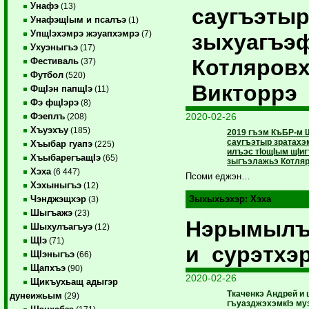
Унафэ
(13)
саугъэты
УнафэщIым и псалъэ
(1)
УпщIэхэмрэ жэуапхэмрэ
(7)
зыхуагъэ
Ухуэныгъэ
(17)
Котляров
Фестиваль
(37)
Футбол
(520)
Викторрэ
ФщIэн папщIэ
(11)
Фэ фщIэрэ
(8)
2020-02-26
Фэеплъ
(208)
Хъуэхъу
(185)
2019 гъэм КъБР-м 
саугъэтыр зратахэ
Хъыбар гуапэ
(225)
илъэс тIощIым щIиг
ХъыбарегъащIэ
(65)
зыгъэлажьэ Котляр
Хэха
(6 447)
Псоми еджэн…
Хэхыныгъэ
(12)
Чэнджэщхэр
Зыхыхьэхэр:
Хэха
(3)
Шыгъажэ
(23)
Нэрымылъ
Шыхулъагъуэ
(12)
ЩIэ
(71)
и сурэтхэ
ЩIэныгъэ
(66)
Щапхъэ
(90)
2020-02-26
Щикъухьащ адыгэр
Ткаченкэ Андрей и 
дунеижьым
(29)
гъуазджэхэмкIэ му