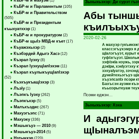
КъБР-м и махуэм
(1)
Зыхыхьэхэр:
Ди сурэт гъ
КъБР-м и Парламентым
(105)
Абы тыншы
КъБР-м и Правительствэм
(505)
КъБР-м и Президентым
къилъыхъ
къыхуатххэр
(1)
КъБР-м и прокуратурэм
(2)
2020-02-26
КъБР-м щыIэ МВД-м къет
(17)
А махуэр гукъинэж
Къуажэхьхэр
(2)
классэгъухэмрэ я д
щIалэгъуэт, курыт 
Къэбэрдей Адыгэ Хасэ
(12)
гуфIэгъуэт. Школы
Къэрал Iуэху
(8)
зэфIэкIа нэужь, зэ
Къэрал IуэхущIапIэхэм
(11)
дэкIри, хэкIуэтэху 
зэхуаIуатэу, зэчэнд
Къэрал къулыкъущIапIэхэр
дунейтехьэгъуэ щI
(52)
хъуэпсапIэ псори к
КъэхъукъащIэхэр
(3)
Бахъсэн аузми къэ
къызэрытеуам теу
ЛъэIу
(1)
Лъэпкъ Iуэху
(262)
Псоми еджэн…
Лъэпкъхэр
(5)
Зыхыхьэхэр:
Хэха
Малъхъэдис
(267)
Махуэгъэпс
(71)
И адыгэгу
Махуэку
(336)
Мэшыкъуэ — 2010
(9)
щIыналъэ
Мэшыкъуэ-2014
(5)
Нэтынхэр
(220)