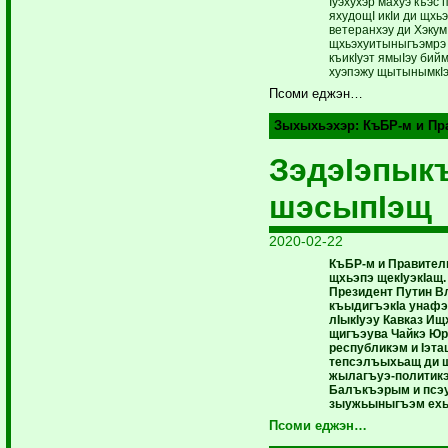
Iуэхухэр махуэ къэс 
яхудощI икIи ди щхь
ветеранхэу ди Хэку
щхьэхуитыныгъэмрэ 
къикIуэт ямыIэу бий
хуэпэжу щытынымкI
Псоми еджэн…
Зыхыхьэхэр:
КъБР-м и Пр
ЗэдэIэпы
шэсыпIэщ
2020-02-22
КъБР-м и Правитель
щхьэпэ щекIуэкIащ.
Президент Путин В
къыдигъэкIа унафэ
лIыкIуэу Кавказ И
щигъэува Чайкэ Юр
республикэм и Iэта
тепсэлъыхьащ ди 
жылагъуэ-политикэ
Балъкъэрым и псэ
зыужьыныгъэм ехьэ
Псоми еджэн…