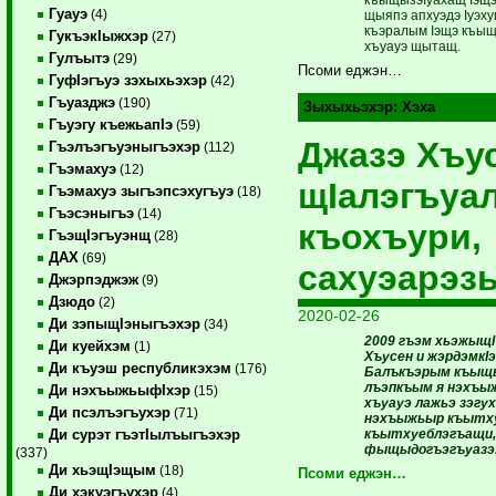
Гуауэ
(4)
щыяпэ апхуэдэ Iуэху
къэралым Iэщэ къыщ
ГукъэкIыжхэр
(27)
хъуауэ щытащ.
Гулъытэ
(29)
Псоми еджэн…
ГуфIэгъуэ зэхыхьэхэр
(42)
Гъуазджэ
(190)
Зыхыхьэхэр:
Хэха
Гъуэгу къежьапIэ
(59)
Джазэ Хъус
Гъэлъэгъуэныгъэхэр
(112)
Гъэмахуэ
(12)
щIалэгъуал
Гъэмахуэ зыгъэпсэхугъуэ
(18)
Гъэсэныгъэ
(14)
къохъури,
ГъэщIэгъуэнщ
(28)
ДАХ
(69)
сахуэарэз
Джэрпэджэж
(9)
Дзюдо
(2)
2020-02-26
Ди зэпыщIэныгъэхэр
(34)
2009 гъэм хьэжыщI
Ди куейхэм
(1)
Хъусен и жэрдэмкI
Ди къуэш республикэхэм
(176)
Балъкъэрым къыщ
лъэпкъым я нэхъыж
Ди нэхъыжьыфIхэр
(15)
хъуауэ лажьэ зэгу
Ди псэлъэгъухэр
(71)
нэхъыжьыр къытх
къытхуеблэгъащи,
Ди сурэт гъэтIылъыгъэхэр
фыщыдогъэгъуазэ
(337)
Ди хьэщIэщым
(18)
Псоми еджэн…
Ди хэкуэгъухэр
(4)