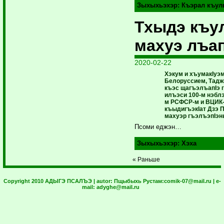
Зыхыхьэхэр:
Къэрал къул
Тхыдэ къул
махуэ лъап
2020-02-22
Хэкум и хъумакIуэ
Белоруссием, Тад
къэс щагъэлъапIэ 
илъэси 100-м нэбл
м РСФСР-м и ВЦИК
къыдигъэкIат Дзэ
махуэр гъэлъэпIэн
Псоми еджэн…
Зыхыхьэхэр:
Хэха
« Раньше
Copyright 2010 АДЫГЭ ПСАЛЪЭ | autor:
Пщыбыхь Рустам:
comik-07@mail.ru
| e-
mail:
adyghe@mail.ru