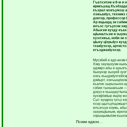
Гъатхэпэм и 8-м и
ирикъуащ Къэбэрд
къэрал мэкъумэш ­
лэжьакIуэ, техникэ
доктор, профессор
Ар ящыщщ зи сабии
илъэс гугъухэм хи
Абыхэм куэду къах
щIыналъэм и зыу­
хуэ­лэжьа, ноби зи з
цIыху цIэрыIуэ куэ
тхакIуэхэр, артистх
егъэ­джа­кIуэ­хэр.
Мусэбий и адэ-анэм 
Хэку зауэшхуэм ны­к
адэмрэ абы и щхьэгъ
бынунэр зыхуей хуэгъ
нэхъ къыдэкIуэтейхэр
дэкIырт, нэхъы­щIэх
къалэн зырызыххэ щ
сэбии тыншакъым —
дэхуэ е къыщаутIып
хузэфIэкIыр ищIэу кол
Сыт хуэдизу гугъу ех
псор щы­гъупщэжырт,
илъэгъуа нэужь, абы
захуищIыным, ирилэ
зэрыщымыIэм къыхэк
Псоми еджэн…