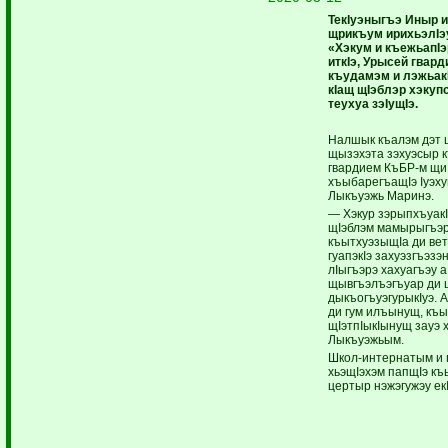
ТекIуэныгъэ Иныр и
щрикъум ири­хьэлIэ
«Хэкум и къежьапIэ
иткIэ, Урысей гвард
къудамэм и лэ­жьакI
кIащ щIэблэр хэку
теухуа зэIущIэ.
Налшык къалэм дэт 
щы­зэхэта зэхуэсыр 
гвардием КъБР-м щи
хъыбарегъащIэ Iуэху
Лыкъуэжь Маринэ.
— Хэкур зэрыпхъуак
щIэблэм мамырыгъэр
къытхуэзыщIа ди ве
гуапэкIэ захуэзгъэзэ
лIыгъэрэ хахуагъэу а
щывгъэлъэгъуар ди 
дыкъогъуэгурыкIуэ.
ди гум илъынущ, къы
щIэтпIыкIынущ зауэ
Лыкъуэжьым.
Школ-интернатым и г
хьэщIэхэм папщIэ къ
цертыр нэжэгужэу екI