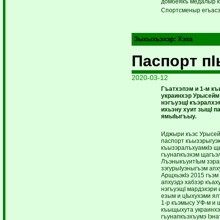
домбеякъ медалыр 
Спортсменыр егъасэ
Зыхыхьэхэр:
Хэха
Паспорт п
2020-03-12
Гъатхэпэм и 1-м к
украинхэр Урысейм
нэгъуэщI къэралхэ
ихьэ­ну хуит зыщI п
ямыIыгъыу.
Иджыри къэс Урысей
паспорт къызэрыгуэк
къызэралъхуамкIэ щ
гъунап­къэхэм щагъэл
ЛъэныкъуитIым зэ­р
зэгурыIуэныгъэм апху
АрщхьэкIэ 2015 гъэм
апхуэдэ хабзэр къа
нэгъуэщI мардэхэри
езым и цIыхухэми ял
1-р къэмысу УФ-м и
къыщыхута укра­инхэ
гъунапкъэхъумэ Iэна