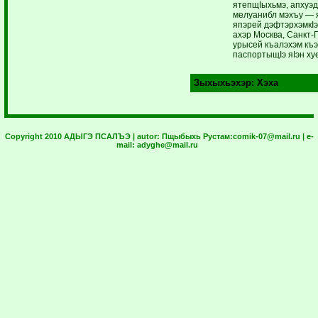
ятепщIыхьмэ, апхуэ
мелуанибл мэхъу — я
япэрей дэфтэрхэмкIэ
ахэр Москва, Санкт-П
урысей къалэхэм къэ
паспортыщIэ яIэн ху
Зыхыхьэхэр:
Хэха
Copyright 2010 АДЫГЭ ПСАЛЪЭ | autor:
Пщыбыхь Рустам:
comik-07@mail.ru
| e-
mail:
adyghe@mail.ru