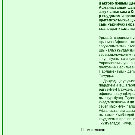
и актовэ пэшым щек
Афганистаным щыз
зэгухьэныгъэм и К
р къудамэм и правл
щытепсэлъыхьащ к
сым кърикIуахэмрэ,
къапэщыт къалэ­ны
Урысей гвардием и у
щыIэмрэ Афганистан
зэгухьэныгъэм и Къ
щIыналъэ къудамэм 
зэрызэдэлэжьэнум т
зэгурыIуэныгъэ зэIу
Управленэм и унафэщ
полковник Васильев 
Парламентым и депут
Тимуррэ.
— Дэ куэд щIауэ ды
гвардием и IэщIагъэл
едгъэкIуэкI Iуэхухэм,
официальнэу щIэдгъ
дызэгурыIуащ. Тхузэф
къэдгъэнэнукъым ди
сэбэп кърикIуэн папщ
Афганистаным щызэуа
ныгъэм и Къэбэрдей
къудамэм и правлен
Тхьэгъэлэдж Тимур.
Псоми еджэн…