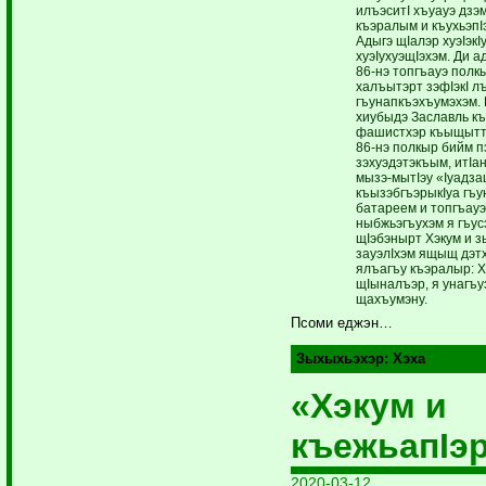
илъэситI хъуауэ дзэ
къэралым и къухьэпIэ
Адыгэ щIалэр хуэIэкIу
хуэIухуэщIэхэм. Ди 
86-нэ топгъауэ пол
халъытэрт зэфIэкI л
гъунапкъэхъумэхэм.
хиубыдэ Заславль къ
фашистхэр къыщытт
86-нэ полкыр бийм п
зэхуэдэтэкъым, итIан
мызэ-мытIэу «Iуадз
къызэбгъэ­ры­кIуа гъ
батареем и топгъауэ
ныбжьэгъухэм я гъус
щIэбэнырт Хэкум и зы
зауэлIхэм ящыщ дэтх
ялъагъу къэралыр: Х
щIыналъэр, я унагъу
щахъумэну.
Псоми еджэн…
Зыхыхьэхэр:
Хэха
«Хэкум и
къежьапIэ
2020-03-12