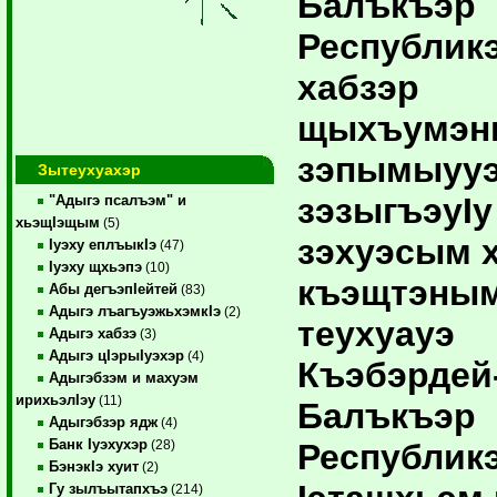
Балъкъэр
Республик
хабзэр
щыхъумэн
зэпымыууэ
Зытеухуахэр
зэзыгъэуIу
"Адыгэ псалъэм" и
хьэщIэщым
(5)
зэхуэсым 
Iуэху еплъыкIэ
(47)
Iуэху щхьэпэ
(10)
къэщтэны
Абы дегъэпIейтей
(83)
Адыгэ лъагъуэжьхэмкIэ
(2)
теухуауэ
Адыгэ хабзэ
(3)
Адыгэ цIэрыIуэхэр
(4)
Къэбэрдей
Адыгэбзэм и махуэм
ирихьэлIэу
(11)
Балъкъэр
Адыгэбзэр ядж
(4)
Банк Iуэхухэр
Республик
(28)
БэнэкIэ хуит
(2)
Гу зылъытапхъэ
(214)