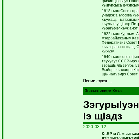
физик цIэрыIуэ Попо
къигупсыса Iэмэпсым
1918 гъэм Совет пра
унафэкIэ, Москва къ
хъужащ. Гъатхэпэм и
къулыкъущIэхэр Пет
кърагъэIэпхъукIакIэт.
1922 гъэм Куржым, 
Азербайджаным Кав­
Фе­деративнэ Совет
къызэрагъэпэщащ, 
хыхьэу.
1940 гъэм совет-фин
теухуауэ СССР-мрэ
зэращIылIа зэгурыIу
Выборг ­къалэмрэ Ка
щIыналъэмрэ Совет
Псоми еджэн…
Зыхыхьэхэр:
Хэха
ЗэгурыIуэ
Iэ щIадз
2020-03-12
КъБР-м Лэжьыгъэм
дэIэпыкъуныгъэмкI