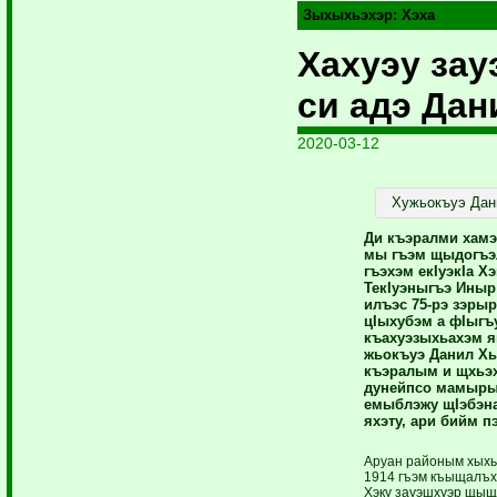
Зыхыхьэхэр:
Хэха
Хахуэу зау
си адэ Дан
2020-03-12
Хужьокъуэ Дан
Ди къэралми хамэ
мы гъэм щыдогъэл
гъэ­хэм екIуэкIа Хэ
ТекIуэныгъэ Ины
илъэс 75-рэ зэры
цIыхубэм а фIы­г
къахуэзыхьахэм 
жьо­къуэ Данил Хь
къэралым и щхьэ­
дунейпсо мамыры
емыблэжу щIэбэна с
яхэту, ари бийм п
Аруан районым хыхь
1914 гъэм­ къыщалъх
Хэку зауэшхуэр щы­щ