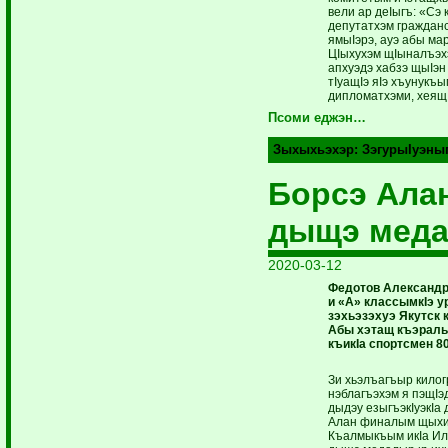
вели ар деIыгъ: «С
депутатхэм гражданс
ямыIэрэ, ауэ абы ма
ЦIыхухэм щIыналъэх
апхуэдэ хабзэ щыIэн
тIуащIэ яIэ хъу­нукъ
дипломатхэми, хеящI
Псоми еджэн…
Зыхыхьэхэр:
ЗэгурыIуэны
Борсэ Ала
дыщэ мед
2020-03-12
Федотов Александр
и «А» классымкIэ 
зэхьэзэхуэ Якутск 
Абы хэтащ къэралы
къикIа спортсмен 80
Зи хьэлъагъыр кило
нэблагъэхэм я пэщIэ­
дыдэу езыгъэкIуэкIа
Алан финалым щых
Къалмыкъым икIа Илз