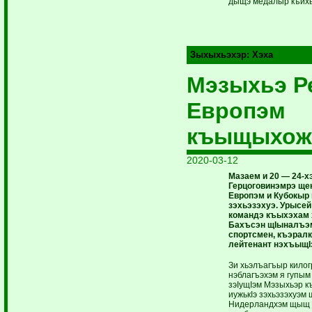
дыщэ медалыр къих
Зыхыхьэхэр:
Хэха
Мэзыхьэ Р
Европэм
къыщыхож
2020-03-12
Мазаем и 20 — 24-
Герцоговинэмрэ щек
Европэм и Кубокыр
зэхьэзэхуэ. Урысе
командэ къы­хэхам
Бахъсэн щIыналъэ
спортсмен, къэралк
лейтенант нэхъыщI
Зи хьэлъагъыр кило
нэблагъэхэм я гупым
зэIущIэм Мэзыхьэр 
иужькIэ зэхьэзэхуэм
Нидерландхэм щыщ К