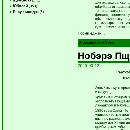
Щэнхабзэ
(171)
хэм ехьэехуэу. Къэп
Юбилей
(353)
щIаубыдэ егъэджэныгъ
тэныгъэ, хамэ къэра
Япэу тыдодзэ
(5)
финанс, экономикэ, у
щIыналъэр зыхуеину 
гъэхьэ­зырын, нэгъуэ
еджапIэхэм зэфIагъэк
Псоми еджэн…
Зыхыхьэхэр:
Хэха
Нобэрэ Пщ
2020-03-12
Гъатхэп
мах
Зэныбжьэгъу къэралх
и махуэщ
Урысейм ЮстицэмкIэ
Уголовнэ-гъэзэщIакIу
лэжьакIуэм и махуэщ
1896 гъэм Санкт-Пет
университетым ираг
щыяпэу радиограмм
къалэм дэт Химие и
приёмникым. Абы па