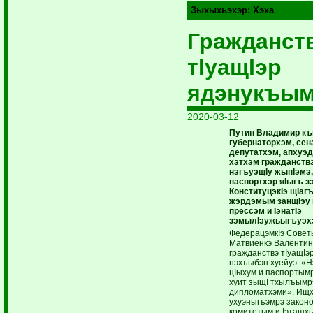
Зыхыхьэхэр:
Хэха
Гражданст
тIуащIэр
ядэнукъы
2020-03-12
Путин Владимир к
губернаторхэм, сен
депутатхэм, апхуэ
­хэтхэм гражданствэ
нэгъуэщIу жыпIэмэ,
паспортхэр яIыгъ 
КонституцэкIэ щIаг
жэрдэмым занщIэу
прессэм и IэнатIэ
зэмылIэужьыгъуэх
ФедерацэмкIэ Совет
Матвиенкэ Валентин
гражданствэ тIуащI
нэхъыбэн хуей­уэ. «
цIыхум и паспортым
хуит зыщI тхылъымрэ
дипломатхэми». Ищ­
ухуэныгъэмрэ законо
комитетым и Iэтащх