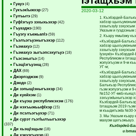
Iэтащхьэм 
Гуауэ
(4)
ГукъэкIыжхэр
(27)
2020-03-12
Гулъытэ
(29)
1. Къэбэрдей-Балък
хабзэр щыхъумэнымк
ГуфIэгъуэ зэхыхьэхэр
(42)
зэзыгъэуIу зэхуэсым
Гъуазджэ
(190)
Указым и гуэдзэным 
Гъуэгу къежьапIэ
(59)
2. Къару ямыIэжу къ
Гъэлъэгъуэныгъэхэр
(112)
«Къэбэрдей-Балъкъэ
хабзэр щыхъумэнымк
Гъэмахуэ
(12)
зэзыгъэуIу зэхуэсым
Гъэмахуэ зыгъэпсэхугъуэ
(18)
IуэхукIэ» Къэбэрдей
Республикэм и Iэтащ
Гъэсэныгъэ
(14)
жэпуэгъуэм и 9-м къ
ГъэщIэгъуэнщ
(28)
УГ-м;
ДАХ
(69)
«Къэбэрдей-Балъкъэ
хабзэр щыхъумэнымк
Джэрпэджэж
(9)
зэзыгъэуIу зэхуэсым
Дзюдо
(2)
Балъкъэр Республикэ
Ди зэпыщIэныгъэхэр
(34)
гъэм жэпуэгъуэм и 9-
№152-УГ-мкIэ къищт
Ди куейхэм
(1)
зэхъуэкIыныгъэхэр 
Ди къуэш республикэхэм
(176)
Къэбэр­дей-Балъкъэр
Iэтащхьэм 2019 гъэ
Ди нэхъыжьыфIхэр
(15)
м къыдигъэкIа №30-У
Ди псэлъэгъухэр
(71)
3. Мы Указым къару 
Ди сурэт гъэтIылъыгъэхэр
махуэм щегъэжьауэ.
(337)
Къэбэрдей-Ба
Ди хьэщIэщым
(18)
и Iэтащ
Ди хэкуэгъухэр
(4)