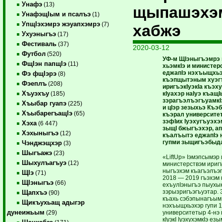
Унафэ
(13)
щыпашэхэ
УнафэщIым и псалъэ
(1)
УпщIэхэмрэ жэуапхэмрэ
(7)
хабжэ
Ухуэныгъэ
(17)
Фестиваль
(37)
2020-03-12
Футбол
(520)
УФ-м ЩIэныгъэмрэ
ФщIэн папщIэ
(11)
хьэмкIэ и министе
еджапIэ нэхъыщхь
Фэ фщIэрэ
(8)
къэпщытэным хуэг
Фэеплъ
(208)
иригъэкIуэкIа къэх
Хъуэхъу
кIуахэр наIуэ къащ
(185)
зэрагъэлъэгъуамкIэ
Хъыбар гуапэ
(225)
и цIэр зезыхьэ Къ
ХъыбарегъащIэ
(65)
къэ­рал университ
зэфIих Iуэхугъуэхэ
Хэха
(6 447)
зыщI бжыгъэхэр, а
Хэхыныгъэ
(12)
къалъытэ еджапIэ
гупми зыщигъэбыд
Чэнджэщхэр
(3)
Шыгъажэ
(23)
«LiftUp» Iэмэпсымэр 
Шыхулъагъуэ
(12)
министерствэм иригъ
ныгъэхэм къагъэлъэ
ЩIэ
(71)
2018 — 2019 гъэхэм
ЩIэныгъэ
(66)
ехъулIэныгъэ пыу­хы
зэрызригъэгъуэтар. 
Щапхъэ
(90)
къахь сэбэпынагъым
Щикъухьащ адыгэр
нэхъыщхьэхэр гупи 1
дунеижьым
университетыр 4-нэ 
(29)
кIуэкI IуэхухэмкIэ ез