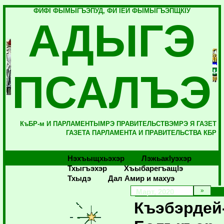
ФИФI ФЫМЫГЪЭПУД, ФИ IЕЙ ФЫМЫГЪЭПЩКIУ
АДЫГЭ
ПСАЛЪЭ
КъБР-м И ПАРЛАМЕНТЫМРЭ ПРАВИТЕЛЬСТВЭМРЭ Я ГАЗЕТ
ГАЗЕТА ПАРЛАМЕНТА И ПРАВИТЕЛЬСТВА КБР
Нэхъыщхьэхэр
Лэжьакlуэхэр
Тхыгъэхэр
Хъыбарегъащlэ
Тхыдэ
Дал Амир и махуэ
Март, 2020
Къэбэрдей