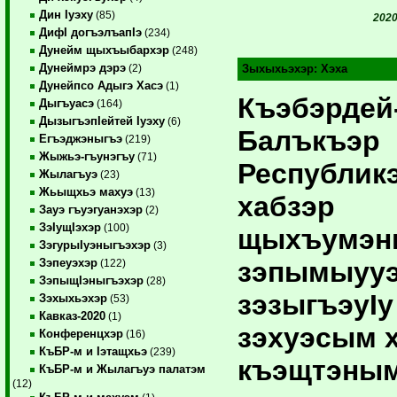
Дин Iуэху
(85)
2020
ДифI догъэлъапIэ
(234)
Дунейм щыхъыбархэр
(248)
Дунеймрэ дэрэ
(2)
Зыхыхьэхэр:
Хэха
Дунейпсо Адыгэ Хасэ
(1)
Къэбэрдей
Дыгъуасэ
(164)
ДызыгъэпIейтей Iуэху
(6)
Балъкъэр
Егъэджэныгъэ
(219)
Жыжьэ-гъунэгъу
(71)
Республик
Жылагъуэ
(23)
Жьыщхьэ махуэ
(13)
хабзэр
Зауэ гъуэгуанэхэр
(2)
ЗэIущIэхэр
(100)
щыхъумэн
ЗэгурыIуэныгъэхэр
(3)
зэпымыууэ
Зэпеуэхэр
(122)
ЗэпыщIэныгъэхэр
(28)
зэзыгъэуIу
Зэхыхьэхэр
(53)
Кавказ-2020
(1)
зэхуэсым 
Конференцхэр
(16)
КъБР-м и Iэтащхьэ
(239)
къэщтэны
КъБР-м и Жылагъуэ палатэм
(12)