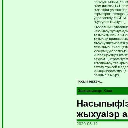
зегъэужьыным. Къых
гъэм илъэси 141-рэ и
гъэзэщIакIуэ IэнатIэр
зэрызэрагъэпэщрэ. 
управленэу КъБР-м щ
гъуэгуанэ къи­кIуащ.
Къэралым и уголовнэ
нэхъыбэу хуокIуэ ад
тезырхэм икIи абы к
тезырыр щапшыныж 
лъэхъуэщхэмрэ пэ­кIу
лэжьэныр. Къапщ­тэм
хуэкIуащ уголовнэ-гъ
инспекцэхэмрэ ягъэ­т
захуэм щытрагъэувэ
ягъэлажьэу те­зы­ры
зэхэту Уры­сей Феде
къыщызэрагъэ­пэщащ
рэ щIыпIэ 67-рэ.
Псоми еджэн…
Зыхыхьэхэр:
Хэха
НасыпыфI
жыхуаIэр а
2020-03-12