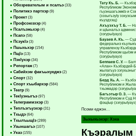
Тату Къ. Б.
— Къэбэ
Обозревателым и псалъэ
(33)
Республикэм Эконом
Политикэ партхэр
(9)
гъуэншагъэмкIэ и Со
(зэзыгъэуIу зэхуэсым
Проект
(3)
къуэдзэщ)
Профсоюзхэр
(4)
Ахъуэхъу Т. Б.
— На
Псалъэжьхэр
(4)
и щIыналъэ админис
(зэгурыIуауэ)
Псапэ
(58)
Бауаев А. Къ.
— Суд
ПсэукIэ
(3)
федеральнэ къулыкъ
Пшыхьхэр
(154)
управленэу Къэбэрд
Республикэм щы­Iэм 
ПщIэ
(13)
(зэгурыIуауэ)
ПэкIухэр
(34)
Беппаев С. У.
— Балъ
Репортаж
(7)
«Алан» Къэбэрдей-Б
жылагъуэ зэгухьэныг
Сабийхэм факъыхуеджэ
(2)
(зэгурыIуауэ)
Спорт
(32)
Берд Хь. А.
— Къэбэ
Спорт хъыбархэр
(584)
Республикэм и Жыла
тхьэмадэр (зэгурыIуа
Театр
(9)
Багъэтыр О. З.
— Къ
ТекIуэныгъэ
(97)
Республикэм и Суд 
Телеграммэхэр
(3)
фэщIыр (зэгурыIуауэ
Теплъэгъуэхэр
(31)
Псоми еджэн…
Тхыдэ
(64)
Зыхыхьэхэр:
Хэха
ТхылъыщIэ
(289)
Узыншагъэ
(107)
Къэралым
Указ
(155)