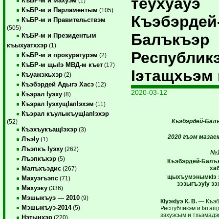
теухуауэ
КъБР-м и махуэм
(1)
КъБР-м и Парламентым
(105)
Къэбэрдей
КъБР-м и Правительствэм
(505)
Балъкъэр
КъБР-м и Президентым
къыхуатххэр
(1)
Республик
КъБР-м и прокуратурэм
(2)
КъБР-м щыIэ МВД-м къет
(17)
Iэтащхьэм 
Къуажэхьхэр
(2)
Къэбэрдей Адыгэ Хасэ
(12)
2020-03-12
Къэрал Iуэху
(8)
Къэрал IуэхущIапIэхэм
(11)
Къэрал къулыкъущIапIэхэр
Къэбэрдей-Балъ
(52)
КъэхъукъащIэхэр
(3)
2020 гъэм мазаем
ЛъэIу
(1)
Лъэпкъ Iуэху
(262)
№1
Лъэпкъхэр
(5)
Къэбэрдей-Балъ
ха
Малъхъэдис
(267)
щыхъумэнымкIэ 
Махуэгъэпс
(71)
зэзыгъэуIу з
Махуэку
(336)
Мэшыкъуэ — 2010
(9)
КIуэкIуэ К. В.
— Къэб
Мэшыкъуэ-2014
(5)
Республикэм и Iэтащх
зэхуэсым и тхьэмадэ
Нэтынхэр
(220)