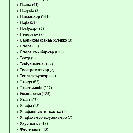
Псапэ
(61)
ПсэукIэ
(3)
Пшыхьхэр
(161)
ПщIэ
(13)
ПэкIухэр
(36)
Репортаж
(7)
Сабийхэм факъыхуеджэ
(3)
Спорт
(86)
Спорт хъыбархэр
(621)
Театр
(9)
ТекIуэныгъэ
(127)
Телеграммэхэр
(3)
Теплъэгъуэхэр
(32)
Тхыдэ
(82)
ТхылъыщIэ
(317)
Узыншагъэ
(125)
Указ
(157)
Унафэ
(13)
УнафэщIым и псалъэ
(1)
УпщIэхэмрэ жэуапхэмрэ
(7)
Ухуэныгъэ
(17)
Фестиваль
(43)