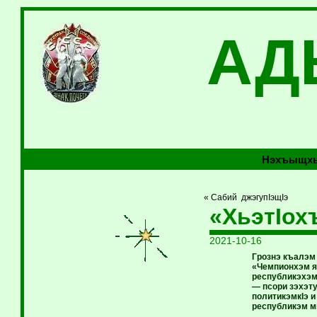
АД
Нэхъыщхь
« Сабий джэгупIэщIэ
«ХьэтIох
2021-10-16
Грознэ къалэм
«Чемпионхэм я
республикэхэм,
— псори зэхэт
политикэмкIэ 
республикэм м