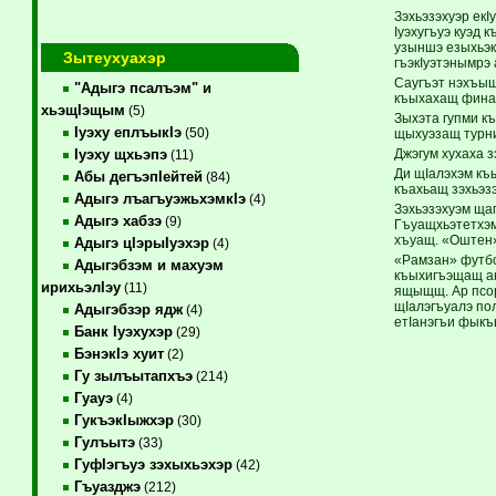
Зэхьэзэхуэр ек
Iуэхугъуэ куэд
узыншэ езыхьэк
Зытеухуахэр
гъэкIуэтэнымрэ 
Саугъэт нэхъыщ
"Адыгэ псалъэм" и
къыхахащ финал
хьэщIэщым
(5)
Зыхэта гупми к
Iуэху еплъыкIэ
(50)
щыхуэзащ турни
Джэгум хухаха 
Iуэху щхьэпэ
(11)
Ди щIалэхэм къ
Абы дегъэпIейтей
(84)
къахьащ зэхьэз
Адыгэ лъагъуэжьхэмкIэ
(4)
Зэхьэзэхуэм ща
Адыгэ хабзэ
(9)
Гъуащхьэтетхэм
хъуащ. «Оштен»
Адыгэ цIэрыIуэхэр
(4)
«Рамзан» футбо
Адыгэбзэм и махуэм
къыхигъэщащ ак
ирихьэлIэу
(11)
ящыщщ. Ар псор
щIалэгъуалэ пол
Адыгэбзэр ядж
(4)
етIанэгъи фыкъ
Банк Iуэхухэр
(29)
БэнэкIэ хуит
(2)
Гу зылъытапхъэ
(214)
Гуауэ
(4)
ГукъэкIыжхэр
(30)
Гулъытэ
(33)
ГуфIэгъуэ зэхыхьэхэр
(42)
Гъуазджэ
(212)