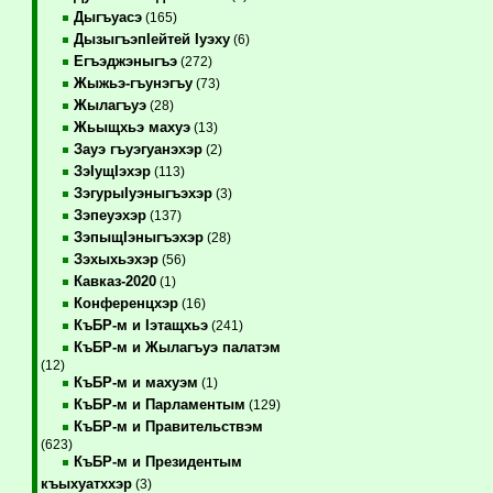
Дыгъуасэ
(165)
ДызыгъэпIейтей Iуэху
(6)
Егъэджэныгъэ
(272)
Жыжьэ-гъунэгъу
(73)
Жылагъуэ
(28)
Жьыщхьэ махуэ
(13)
Зауэ гъуэгуанэхэр
(2)
ЗэIущIэхэр
(113)
ЗэгурыIуэныгъэхэр
(3)
Зэпеуэхэр
(137)
ЗэпыщIэныгъэхэр
(28)
Зэхыхьэхэр
(56)
Кавказ-2020
(1)
Конференцхэр
(16)
КъБР-м и Iэтащхьэ
(241)
КъБР-м и Жылагъуэ палатэм
(12)
КъБР-м и махуэм
(1)
КъБР-м и Парламентым
(129)
КъБР-м и Правительствэм
(623)
КъБР-м и Президентым
къыхуатххэр
(3)