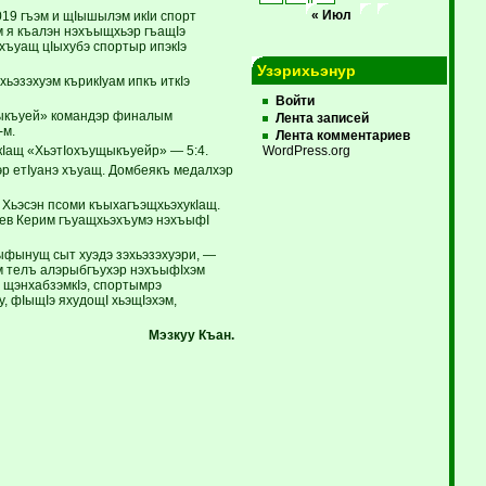
19 гъэм и щIышылэм икIи спорт
« Июл
м я къалэн нэхъыщхьэр гъащIэ
хъуащ цIыхубэ спортыр ипэкIэ
Узэрихьэнур
ьэзэхуэм кърикIуам ипкъ иткIэ
Войти
щыкъуей» командэр финалым
Лента записей
-м.
Лента комментариев
экIащ «ХьэтIохъущыкъуейр» — 5:4.
WordPress.org
эр етIуанэ хъуащ. Домбеякъ медалхэр
Хьэсэн псоми къыхагъэщхьэхукIащ.
ев Керим гъуащхьэхъумэ нэхъыфI
ыфынущ сыт хуэдэ зэхьэзэхуэри, —
м телъ алэрыбгъухэр нэхъыфIхэм
 щэнхабзэмкIэ, спортымрэ
, фIыщIэ яхудощI хьэщIэхэм,
Мэзкуу Къан.