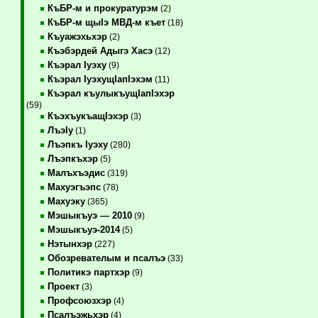
КъБР-м и прокуратурэм
(2)
КъБР-м щыIэ МВД-м къет
(18)
Къуажэхьхэр
(2)
Къэбэрдей Адыгэ Хасэ
(12)
Къэрал Iуэху
(9)
Къэрал IуэхущIапIэхэм
(11)
Къэрал къулыкъущIапIэхэр
(59)
КъэхъукъащIэхэр
(3)
ЛъэIу
(1)
Лъэпкъ Iуэху
(280)
Лъэпкъхэр
(5)
Малъхъэдис
(319)
Махуэгъэпс
(78)
Махуэку
(365)
Мэшыкъуэ — 2010
(9)
Мэшыкъуэ-2014
(5)
Нэтынхэр
(227)
Обозревателым и псалъэ
(33)
Политикэ партхэр
(9)
Проект
(3)
Профсоюзхэр
(4)
Псалъэжьхэр
(4)