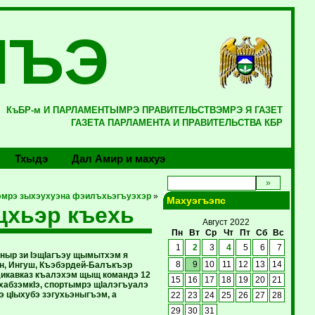
ЛЪЭ
КъБР-м И ПАРЛАМЕНТЫМРЭ ПРАВИТЕЛЬСТВЭМРЭ Я ГАЗЕТ
ГАЗЕТА ПАРЛАМЕНТА И ПРАВИТЕЛЬСТВА КБР
Тхыдэ
Дал Амир и махуэ
мрэ зыхэухуэна фэилъхьэгъуэхэр
»
Махуэгъэпс
щхьэр къехь
Август 2022
Пн
Вт
Ср
Чт
Пт
Сб
Вс
1
2
3
4
5
6
7
ныр зи IэщIагъэу щымытхэм я
н, Ингуш, Къэбэрдей-Балъкъэр
8
9
10
11
12
13
14
адикавказ къалэхэм щыщ командэ 12
15
16
17
18
19
20
21
хабзэмкIэ, спортымрэ щIалэгъуалэ
 цIыхубэ зэгухьэныгъэм, а
22
23
24
25
26
27
28
29
30
31