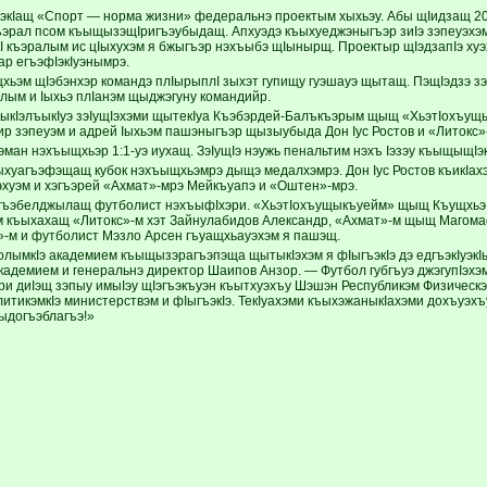
IуэкIащ «Спорт — норма жизни» федеральнэ проектым хыхьэу. Абы щIидзащ 20
 къэрал псом къыщызэщIригъэубыдащ. Апхуэдэ къыхуеджэныгъэр зиIэ зэпеуэхэ
I къэралым ис цIыхухэм я бжыгъэр нэхъыбэ щIынырщ. Проектыр щIэдзапIэ хуэ
ар егъэфIэкIуэнымрэ.
хьэм щIэбэнхэр командэ плIырыплI зыхэт гупищу гуэшауэ щытащ. ПэщIэдзэ зэх
ым и Iыхьэ плIанэм щыджэгуну командийр.
ъыкIэлъыкIуэ зэIущIэхэми щытекIуа Къэбэрдей-Балъкъэрым щыщ «ХьэтIохъу
р зэпеуэм и адрей Iыхьэм пашэныгъэр щызыубыда Дон Iус Ростов и «Литокс»
зэман нэхъыщхьэр 1:1-уэ иухащ. ЗэIущIэ нэужь пенальтим нэхъ Iэзэу къыщыщI
ыхуагъэфэщащ кубок нэхъыщхьэмрэ дыщэ медалхэмрэ. Дон Iус Ростов къикIах
эхуэм и хэгъэрей «Ахмат»-мрэ Мейкъуапэ и «Оштен»-мрэ.
гъэбелджылащ футболист нэхъыфIхэри. «ХьэтIохъущыкъуейм» щыщ Къущхьэ 
 къыхахащ «Литокс»-м хэт Зайнулабидов Александр, «Ахмат»-м щыщ Магома
-м и футболист Мэзло Арсен гъуащхьауэхэм я пашэщ.
лымкIэ академием къыщызэрагъэпэща щытыкIэхэм я фIыгъэкIэ дэ едгъэкIуэкI
адемием и генеральнэ директор Шаипов Анзор. — Футбол губгъуэ джэгупIэхэ
и диIэщ зэпыу имыIэу щIэгъэкъуэн къытхуэхъу Шэшэн Республикэм Физическэ
итикэмкIэ министерствэм и фIыгъэкIэ. ТекIуахэми къыхэжаныкIахэми дохъуэхъу
ыдогъэблагъэ!»