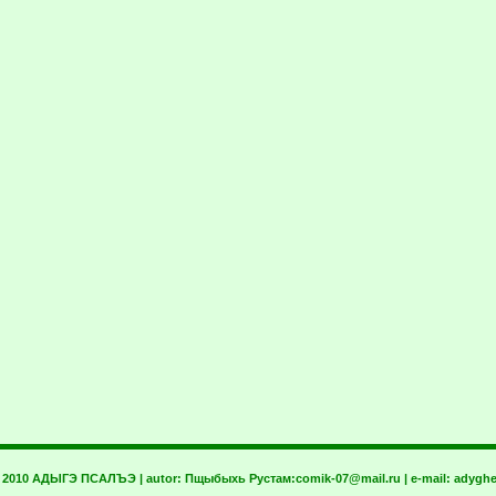
t 2010 АДЫГЭ ПСАЛЪЭ | autor:
Пщыбыхь Рустам:
comik-07@mail.ru
| e-mail:
adyghe