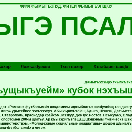
ФИФI ФЫМЫГЪЭПУД, ФИ IЕЙ ФЫМЫГЪЭПЩКIУ
ЫГЭ ПСА
эхэр
Лэжьакlуэхэр
Тхыгъэхэр
Хъыбарегъащlэ
Дамыгъэхэмрэ тхыпхъэхэ
ъущыкъуейм» кубок нэхъы
 дэт «Рамзан» футболымкIэ академием иджыблагъэ щекIуэкIащ топ джэгу
 лигэ» урысейпсо зэхьэзэхуэ. Абы кърихьэлIащ Адыгэ, Шэшэн, Дагъыстэ
 Ставрополь, Краснодар крайхэм, Мэзкуу, Дон Iус Ростов, Псыхуабэ, Вл
у спортсмен 200-м щIигъу. Ар къызэригъэпэщащ Шэшэным Физическэ щэн
и министерствэм, «Молодёжные социальные инициативы» шэшэн щIыналъэ
ини-футболымкIэ и лигэм.