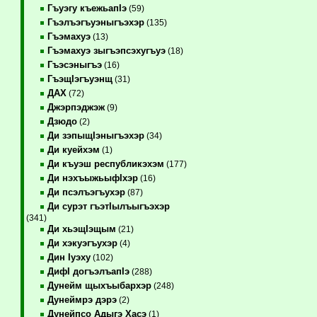
Гъуэгу къежьапIэ
(59)
Гъэлъэгъуэныгъэхэр
(135)
Гъэмахуэ
(13)
Гъэмахуэ зыгъэпсэхугъуэ
(18)
Гъэсэныгъэ
(16)
ГъэщIэгъуэнщ
(31)
ДАХ
(72)
Джэрпэджэж
(9)
Дзюдо
(2)
Ди зэпыщIэныгъэхэр
(34)
Ди куейхэм
(1)
Ди къуэш республикэхэм
(177)
Ди нэхъыжьыфIхэр
(16)
Ди псэлъэгъухэр
(87)
Ди сурэт гъэтIылъыгъэхэр
(341)
Ди хьэщIэщым
(21)
Ди хэкуэгъухэр
(4)
Дин Iуэху
(102)
ДифI догъэлъапIэ
(288)
Дунейм щыхъыбархэр
(248)
Дунеймрэ дэрэ
(2)
Дунейпсо Адыгэ Хасэ
(1)