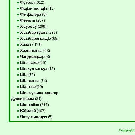
Футбол
(612)
ФщIэн папщIэ
(11)
Фэ фщIэрэ
(8)
Фэеплъ
(237)
Хъуэхъу
(209)
Хъыбар гуапэ
(239)
ХъыбарегъащIэ
(65)
Хэха
(7 114)
Хэхыныгъэ
(13)
Чэнджэщхэр
(3)
Шыгъажэ
(26)
Шыхулъагъуэ
(12)
ЩIэ
(75)
ЩIэныгъэ
(74)
Щапхъэ
(99)
Щикъухьащ адыгэр
дунеижьым
(34)
Щэнхабзэ
(217)
Юбилей
(407)
Япэу тыдодзэ
(5)
Copyrigh