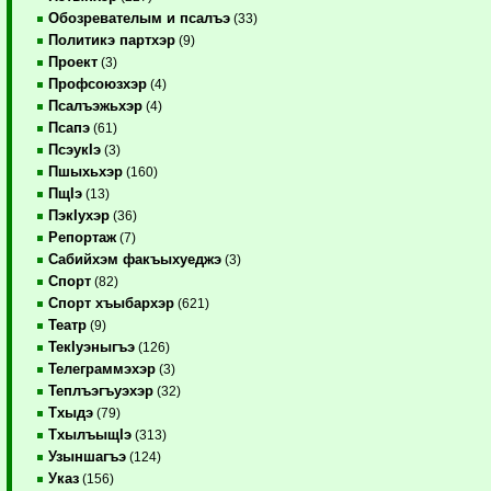
Обозревателым и псалъэ
(33)
Политикэ партхэр
(9)
Проект
(3)
Профсоюзхэр
(4)
Псалъэжьхэр
(4)
Псапэ
(61)
ПсэукIэ
(3)
Пшыхьхэр
(160)
ПщIэ
(13)
ПэкIухэр
(36)
Репортаж
(7)
Сабийхэм факъыхуеджэ
(3)
Спорт
(82)
Спорт хъыбархэр
(621)
Театр
(9)
ТекIуэныгъэ
(126)
Телеграммэхэр
(3)
Теплъэгъуэхэр
(32)
Тхыдэ
(79)
ТхылъыщIэ
(313)
Узыншагъэ
(124)
Указ
(156)