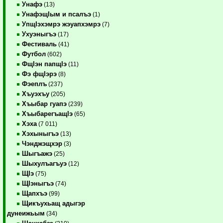
Унафэ
(13)
УнафэщIым и псалъэ
(1)
УпщIэхэмрэ жэуапхэмрэ
(7)
Ухуэныгъэ
(17)
Фестиваль
(41)
Футбол
(602)
ФщIэн папщIэ
(11)
Фэ фщIэрэ
(8)
Фэеплъ
(237)
Хъуэхъу
(205)
Хъыбар гуапэ
(239)
ХъыбарегъащIэ
(65)
Хэха
(7 011)
Хэхыныгъэ
(13)
Чэнджэщхэр
(3)
Шыгъажэ
(25)
Шыхулъагъуэ
(12)
ЩIэ
(75)
ЩIэныгъэ
(74)
Щапхъэ
(99)
Щикъухьащ адыгэр
дунеижьым
(34)