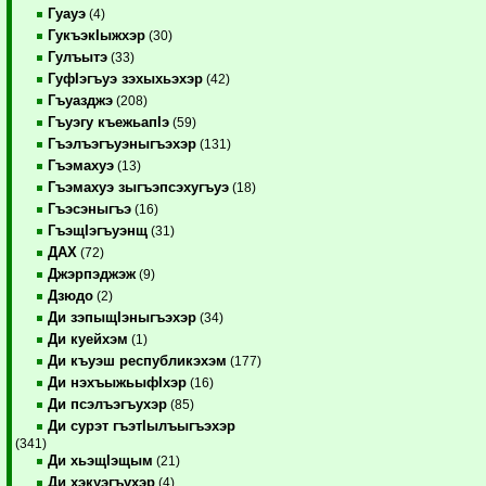
Гуауэ
(4)
ГукъэкIыжхэр
(30)
Гулъытэ
(33)
ГуфIэгъуэ зэхыхьэхэр
(42)
Гъуазджэ
(208)
Гъуэгу къежьапIэ
(59)
Гъэлъэгъуэныгъэхэр
(131)
Гъэмахуэ
(13)
Гъэмахуэ зыгъэпсэхугъуэ
(18)
Гъэсэныгъэ
(16)
ГъэщIэгъуэнщ
(31)
ДАХ
(72)
Джэрпэджэж
(9)
Дзюдо
(2)
Ди зэпыщIэныгъэхэр
(34)
Ди куейхэм
(1)
Ди къуэш республикэхэм
(177)
Ди нэхъыжьыфIхэр
(16)
Ди псэлъэгъухэр
(85)
Ди сурэт гъэтIылъыгъэхэр
(341)
Ди хьэщIэщым
(21)
Ди хэкуэгъухэр
(4)