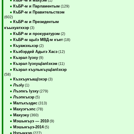
КъБР-м и махуэм
(1)
КъБР-м и Парламентым
(129)
КъБР-м и Правительствэм
(602)
КъБР-м и Президентым
къыхуатххэр
(3)
КъБР-м и прокуратурэм
(2)
КъБР-м щыIэ МВД-м къет
(18)
Къуажэхьхэр
(2)
Къэбэрдей Адыгэ Хасэ
(12)
Къэрал Iуэху
(9)
Къэрал IуэхущIапIэхэм
(11)
Къэрал къулыкъущIапIэхэр
(58)
КъэхъукъащIэхэр
(3)
ЛъэIу
(1)
Лъэпкъ Iуэху
(279)
Лъэпкъхэр
(5)
Малъхъэдис
(313)
Махуэгъэпс
(78)
Махуэку
(360)
Мэшыкъуэ — 2010
(9)
Мэшыкъуэ-2014
(5)
Нэтынхэр
(227)