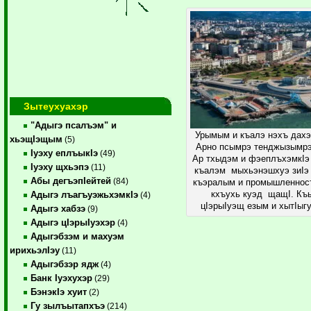
Зытеухуахэр
"Адыгэ псалъэм" и
Урымым и къалэ нэхъ дах
хьэщIэщым
(5)
Арно псымрэ тенджызымрэ
Iуэху еплъыкIэ
(49)
Ар тхыдэм и фэеплъхэмкIэ
Iуэху щхьэпэ
(11)
къалэм мыхьэнэшхуэ зиIэ
Абы дегъэпIейтей
(84)
къэралым и промышленнос
кхъухь куэд щащI. Къ
Адыгэ лъагъуэжьхэмкIэ
(4)
цIэрыIуэщ езым и хытIыг
Адыгэ хабзэ
(9)
Адыгэ цIэрыIуэхэр
(4)
Адыгэбзэм и махуэм
ирихьэлIэу
(11)
Адыгэбзэр ядж
(4)
Банк Iуэхухэр
(29)
БэнэкIэ хуит
(2)
Гу зылъытапхъэ
(214)