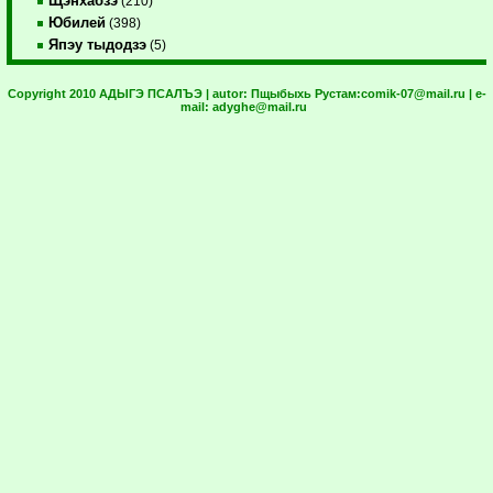
Щэнхабзэ
(210)
Юбилей
(398)
Япэу тыдодзэ
(5)
Copyright 2010 АДЫГЭ ПСАЛЪЭ | autor:
Пщыбыхь Рустам:
comik-07@mail.ru
| e-
mail:
adyghe@mail.ru