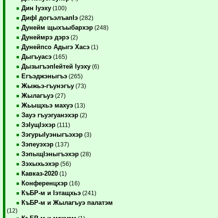
Дин Iуэху
(100)
ДифI догъэлъапIэ
(282)
Дунейм щыхъыбархэр
(248)
Дунеймрэ дэрэ
(2)
Дунейпсо Адыгэ Хасэ
(1)
Дыгъуасэ
(165)
ДызыгъэпIейтей Iуэху
(6)
Егъэджэныгъэ
(265)
Жыжьэ-гъунэгъу
(73)
Жылагъуэ
(27)
Жьыщхьэ махуэ
(13)
Зауэ гъуэгуанэхэр
(2)
ЗэIущIэхэр
(111)
ЗэгурыIуэныгъэхэр
(3)
Зэпеуэхэр
(137)
ЗэпыщIэныгъэхэр
(28)
Зэхыхьэхэр
(56)
Кавказ-2020
(1)
Конференцхэр
(16)
КъБР-м и Iэтащхьэ
(241)
КъБР-м и Жылагъуэ палатэм
(12)