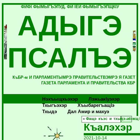
ФИФI ФЫМЫГЪЭПУД, ФИ IЕЙ ФЫМЫГЪЭПЩКIУ
АДЫГЭ
ПСАЛЪЭ
КъБР-м И ПАРЛАМЕНТЫМРЭ ПРАВИТЕЛЬСТВЭМРЭ Я ГАЗЕТ
ГАЗЕТА ПАРЛАМЕНТА И ПРАВИТЕЛЬСТВА КБР
Нэхъыщхьэхэр
Лэжьакlуэхэр
Тхыгъэхэр
Хъыбарегъащlэ
Тхыдэ
Дал Амир и махуэ
«
Фащэ къэс и тхыдэ иIэжщ
Къалэхэр
2021-10-14