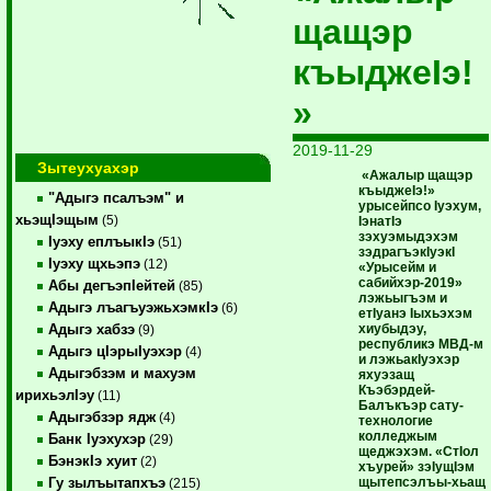
щащэр
къыджеIэ!
»
2019-11-29
Зытеухуахэр
«Ажалыр щащэр
къыджеIэ!»
"Адыгэ псалъэм" и
урысейпсо Iуэхум,
хьэщIэщым
(5)
IэнатIэ
зэхуэмыдэхэм
Iуэху еплъыкIэ
(51)
зэдрагъэкIуэкI
Iуэху щхьэпэ
(12)
«Урысейм и
сабийхэр-2019»
Абы дегъэпIейтей
(85)
лэжьыгъэм и
Адыгэ лъагъуэжьхэмкIэ
(6)
етIуанэ Iыхьэхэм
хиубыдэу,
Адыгэ хабзэ
(9)
республикэ МВД-м
Адыгэ цIэрыIуэхэр
(4)
и лэжьакIуэхэр
Адыгэбзэм и махуэм
яхуэзащ
Къэбэрдей-
ирихьэлIэу
(11)
Балъкъэр сату-
Адыгэбзэр ядж
(4)
технологие
колледжым
Банк Iуэхухэр
(29)
щеджэхэм. «СтIол
БэнэкIэ хуит
(2)
хъурей» зэIущIэм
щытепсэлъы-хьащ
Гу зылъытапхъэ
(215)