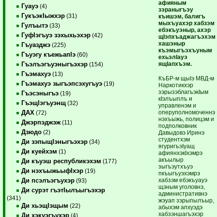
афияным
Гуауэ
(4)
зэраныгъэу
ГукъэкIыжхэр
(31)
къишэм, балигъ
мыхъуахэр хабзэм
Гулъытэ
(33)
ебэкъуэныр, ахэр
ГуфIэгъуэ зэхыхьэхэр
(42)
щIэпхъаджагъэхэм
хашэныр
Гъуазджэ
(225)
къэмыгъэхъуным
Гъуэгу къежьапIэ
(60)
ехьэлIауэ
ящIапхъэм.
Гъэлъэгъуэныгъэхэр
(154)
Гъэмахуэ
(13)
КъБР-м щыIэ МВД-м
Гъэмахуэ зыгъэпсэхугъуэ
(19)
Наркотикхэр
зэрызэблагъэкIым
Гъэсэныгъэ
(19)
кIэлъыплъ и
ГъэщIэгъуэнщ
(32)
управленэм и
оперуполномоченнэ
ДАХ
(72)
нэхъыжь, полицэм и
Джэрпэджэж
(11)
подполковник
Дзюдо
(2)
Давыдовэ Иринэ
студентхэм
Ди зэпыщIэныгъэхэр
(34)
ягуригъэIуащ
Ди куейхэм
(1)
афиянхэкIхэмрэ
акъылыр
Ди къуэш республикэхэм
(177)
зыгъэутхъуэ
Ди нэхъыжьыфIхэр
(19)
пкъыгъуэхэмрэ
хабзэм ебэкъуауэ
Ди псэлъэгъухэр
(93)
щэным уголовнэ,
Ди сурэт гъэтIылъыгъэхэр
административнэ
(341)
жэуап зэрыпылъыр,
Ди хьэщIэщым
(22)
абыхэм апхуэдэ
хабзэншагъэхэр
Ди хэкуэгъухэр
(4)