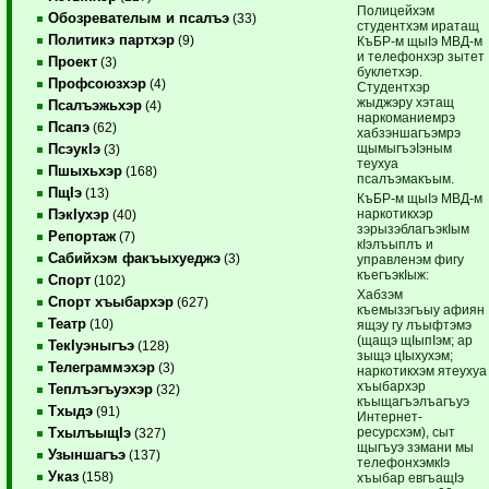
Полицейхэм
Обозревателым и псалъэ
(33)
студентхэм иратащ
Политикэ партхэр
(9)
КъБР-м щыIэ МВД-м
и телефонхэр зытет
Проект
(3)
буклетхэр.
Профсоюзхэр
(4)
Студентхэр
жыджэру хэтащ
Псалъэжьхэр
(4)
наркоманиемрэ
Псапэ
(62)
хабзэншагъэмрэ
щымыгъэIэным
ПсэукIэ
(3)
теухуа
Пшыхьхэр
(168)
псалъэмакъым.
ПщIэ
(13)
КъБР-м щыIэ МВД-м
наркотикхэр
ПэкIухэр
(40)
зэрызэблагъэкIым
Репортаж
(7)
кIэлъыплъ и
Сабийхэм факъыхуеджэ
(3)
управленэм фигу
къегъэкIыж:
Спорт
(102)
Хабзэм
Спорт хъыбархэр
(627)
къемызэгъыу афиян
Театр
(10)
ящэу гу лъыфтэмэ
(щащэ щIыпIэм; ар
ТекIуэныгъэ
(128)
зыщэ цIыхухэм;
Телеграммэхэр
(3)
наркотикхэм ятеухуа
хъыбархэр
Теплъэгъуэхэр
(32)
къыщагъэлъагъуэ
Тхыдэ
(91)
Интернет-
ресурсхэм), сыт
ТхылъыщIэ
(327)
щыгъуэ зэмани мы
Узыншагъэ
(137)
телефонхэмкIэ
Указ
(158)
хъыбар евгъащIэ