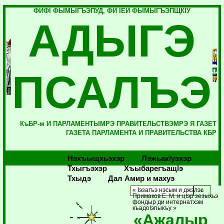
ФИФI ФЫМЫГЪЭПУД, ФИ IЕЙ ФЫМЫГЪЭПЩКIУ
АДЫГЭ
ПСАЛЪЭ
КъБР-м И ПАРЛАМЕНТЫМРЭ ПРАВИТЕЛЬСТВЭМРЭ Я ГАЗЕТ
ГАЗЕТА ПАРЛАМЕНТА И ПРАВИТЕЛЬСТВА КБР
Нэхъыщхьэхэр
Лэжьакlуэхэр
Тхыгъэхэр
Хъыбарегъащlэ
Тхыдэ
Дал Амир и махуэ
« Iэзагъэ нэсым и джэлэс
Примаков Е. М. и цIэр зезыхьэ
фондыр ди интернатхэм
къадоIэпыкъу »
«Ажалыр