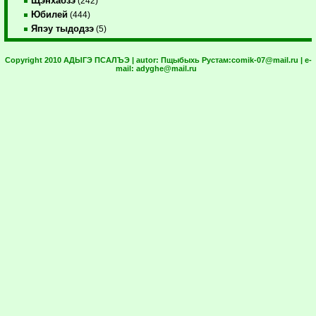
Щэнхабзэ
(242)
Юбилей
(444)
Япэу тыдодзэ
(5)
Copyright 2010 АДЫГЭ ПСАЛЪЭ | autor:
Пщыбыхь Рустам:
comik-07@mail.ru
| e-
mail:
adyghe@mail.ru