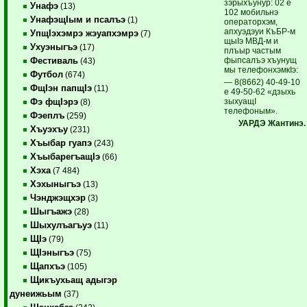
зэрыхъунур: 02 е
Унафэ
(13)
102 мобильнэ
УнафэщIым и псалъэ
(1)
операторхэм,
апхуэдэуи КъБР-м
УпщIэхэмрэ жэуапхэмрэ
(7)
щыIэ МВД-м и
Ухуэныгъэ
(17)
плъыр частым
фыпсалъэ хъунущ
Фестиваль
(43)
мы телефонхэмкIэ:
Футбол
(674)
— 8(8662) 40-49-10
ФщIэн папщIэ
(11)
е 49-50-62 «дзыхь
зыхуащI
Фэ фщIэрэ
(8)
телефоным».
Фэеплъ
(259)
УАРДЭ Жантинэ.
Хъуэхъу
(231)
Хъыбар гуапэ
(243)
ХъыбарегъащIэ
(66)
Хэха
(7 484)
Хэхыныгъэ
(13)
Чэнджэщхэр
(3)
Шыгъажэ
(28)
Шыхулъагъуэ
(11)
ЩIэ
(79)
ЩIэныгъэ
(75)
Щапхъэ
(105)
Щикъухьащ адыгэр
дунеижьым
(37)