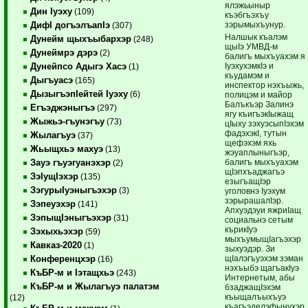
ялэжьыныр
Дин Iуэху
(109)
къэбгъэхъу
зэрымыхъунур.
ДифI догъэлъапIэ
(307)
Налшык къалэм
Дунейм щыхъыбархэр
(248)
щыIэ УМВД-м
Дунеймрэ дэрэ
(2)
балигъ мыхъуахэм я
IуэхухэмкIэ и
Дунейпсо Адыгэ Хасэ
(1)
къудамэм и
Дыгъуасэ
(165)
инспектор нэхъыжь,
ДызыгъэпIейтей Iуэху
(6)
полицэм и майор
Балъкъэр Залинэ
Егъэджэныгъэ
(297)
ягу къигъэкIыжащ
Жыжьэ-гъунэгъу
(73)
цIыху зэхуэсыпIэхэм
фадэхэкI, тутын
Жылагъуэ
(37)
щефэхэм яхь
Жьыщхьэ махуэ
(13)
жэуаплыныгъэр,
балигъ мыхъуахэм
Зауэ гъуэгуанэхэр
(2)
щIэпхъаджагъэ
ЗэIущIэхэр
(135)
езыгъащIэр
ЗэгурыIуэныгъэхэр
(3)
уголовнэ Iуэхум
зэрырашалIэр.
Зэпеуэхэр
(141)
Апхуэдэуи яжриIащ
ЗэпыщIэныгъэхэр
(31)
социальнэ сетым
кърикIуэ
Зэхыхьэхэр
(59)
мыхъумыщIагъэхэр
Кавказ-2020
(1)
зыхуэдэр. Зи
щIалэгъуэхэм зэман
Конференцхэр
(16)
нэхъыбэ щагъакIуэ
КъБР-м и Iэтащхьэ
(243)
Интернетым, абы
КъБР-м и Жылагъуэ палатэм
бзаджащIэхэм
къыщалъыхъуэ
(12)
къагъэделэфынухэр,