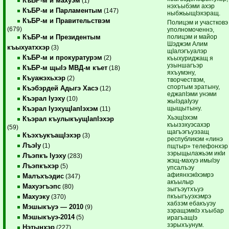
КъБР-м и махуэм
(1)
нэхъыбэми ахэр
КъБР-м и Парламентым
(147)
ныбжьыщIэхэращ.
КъБР-м и Правительствэм
Полицэм и участковэ
(679)
уполномоченнэ,
полицэм и майор
КъБР-м и Президентым
Шэджэм Алим
къыхуатххэр
(3)
щIалэгъуалэр
КъБР-м и прокуратурэм
(2)
къыхуриджащ я
узыншагъэр
КъБР-м щыIэ МВД-м къет
(18)
яхъумэну,
Къуажэхьхэр
(2)
творчествэм,
спортым зратыну,
Къэбэрдей Адыгэ Хасэ
(12)
еджапIэми унэми
Къэрал Iуэху
(10)
жыIэдаIуэу
щыщытыну.
Къэрал IуэхущIапIэхэм
(11)
ХьэщIэхэм
Къэрал къулыкъущIапIэхэр
къызэхуэсахэр
(59)
щагъэгъуэзащ
КъэхъукъащIэхэр
(3)
республикэм «линэ
ЛъэIу
(1)
пщтыр» телефонхэр
зэрыщылажьэм икIи
Лъэпкъ Iуэху
(283)
жэщ-махуэ имыIэу
Лъэпкъхэр
(5)
упсалъэу
афиянхэкIхэмрэ
Малъхъэдис
(347)
акъылыр
Махуэгъэпс
(80)
зыгъэутхъуэ
пкъыгъуэхэмрэ
Махуэку
(370)
хабзэм ебакъуэу
Мэшыкъуэ — 2010
(9)
зэращэмкIэ хъыбар
Мэшыкъуэ-2014
(5)
ирагъащIэ
зэрыхъунум.
Нэтынхэр
(227)