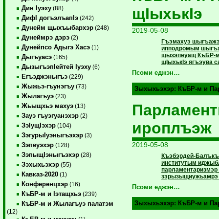
Дин Iуэху
щIыхькIэ
(88)
ДифI догъэлъапIэ
(242)
Дунейм щыхъыбархэр
(248)
2019-05-08
Дунеймрэ дэрэ
(2)
Гъэмахуэ шыгъажэ
Дунейпсо Адыгэ Хасэ
(1)
ипподромым шыгъа
щызэпеуащ КъБР-м 
Дыгъуасэ
(165)
щIыхькIэ ягъэува 
ДызыгъэпIейтей Iуэху
(6)
Псоми еджэн…
Егъэджэныгъэ
(229)
Жыжьэ-гъунэгъу
(73)
Зыхыхьэхэр:
КъБР-м и П
Жылагъуэ
(23)
Парламент
Жьыщхьэ махуэ
(13)
Зауэ гъуэгуанэхэр
(2)
ироплъэж
ЗэIущIэхэр
(104)
ЗэгурыIуэныгъэхэр
(3)
2019-05-08
Зэпеуэхэр
(128)
ЗэпыщIэныгъэхэр
(28)
Къэбэрдей-Балъкъ
институтым иджыбл
Зэхыхьэхэр
(55)
парламентаризмэр
Кавказ-2020
(1)
зэрызыщиужьамрэ 
Конференцхэр
(16)
Псоми еджэн…
КъБР-м и Iэтащхьэ
(239)
Зыхыхьэхэр:
КъБР-м и П
КъБР-м и Жылагъуэ палатэм
(12)