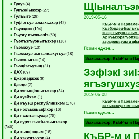
ЩIыналъэм
Гуауэ
(4)
ГукъэкIыжхэр
(27)
Гулъытэ
(29)
2019-05-16
ГуфIэгъуэ зэхыхьэхэр
(42)
КъБР-м и Парламе
Къэбэрдей-Балъкъ
Гъуазджэ
(194)
зыщегъэужьыным хэ
Гъуэгу къежьапIэ
(59)
Ар къызэрагъэпэща
Гъэлъэгъуэныгъэхэр
(118)
зэрырикъуам и щIых
Гъэмахуэ
(13)
Псоми еджэн…
Гъэмахуэ зыгъэпсэхугъуэ
(18)
Зыхыхьэхэр:
КъБР-м и П
Гъэсэныгъэ
(14)
ГъэщIэгъуэнщ
(31)
ЗэфIэкI зи
ДАХ
(69)
Джэрпэджэж
(9)
ягъэгушху
Дзюдо
(2)
Ди зэпыщIэныгъэхэр
(34)
2019-05-08
Ди куейхэм
(1)
КъБР-м и Парламен
Ди къуэш республикэхэм
(176)
зэхьэзэхуэхэм щыт
Ди нэхъыжьыфIхэр
(16)
Псоми еджэн…
Ди псэлъэгъухэр
(75)
Ди сурэт гъэтIылъыгъэхэр
Зыхыхьэхэр:
КъБР-м и П
(340)
Ди хьэщIэщым
(18)
КъБР-м и 
Ди хэкуэгъухэр
(4)