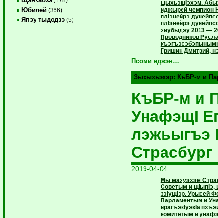
Щэнхабзэ
(178)
щыхьэщIэхэм. Абы
иджырей чемпион Н
Юбилей
(366)
плIэнейрэ дунейпс
Япэу тыдодзэ
(5)
плIэнейрэ дунейпс
хиубыдэу 2013 — 2
Проводников Русла
къэгъэсэбэпынымкI
Гришин Дмитрий, н
Псоми еджэн…
Зыхыхьэхэр:
КъБР-м и П
КъБР-м и 
УнафэщI Е
лэжьыгъэ I
Страсбург
2019-04-04
Мы махуэхэм Страс
Советым и щIыпIэ, 
зэIущIэр. Урысей Ф
Парламентым и Уна
ирагъэкIуэкIа пхъэ
комитетым и унаф