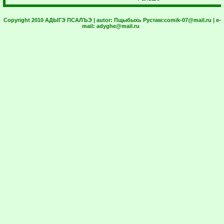
Copyright 2010 АДЫГЭ ПСАЛЪЭ | autor:
Пщыбыхь Рустам:
comik-07@mail.ru
| e-
mail:
adyghe@mail.ru