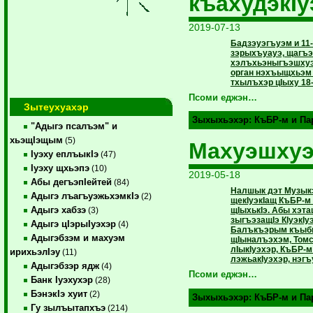
къахудэкIу
2019-07-13
Бадзэуэгъуэм и 11
зэрыхъуауэ, щагъ
хэлъхьэныгъэшхуэ 
орган нэхъыщхьэм 
тхылъхэр цIыху 18
Псоми еджэн…
Зытеухуахэр
Зыхыхьэхэр:
КъБР-м и П
"Адыгэ псалъэм" и
хьэщIэщым
(5)
Махуэшхуэ
Iуэху еплъыкIэ
(47)
Iуэху щхьэпэ
(10)
2019-05-18
Абы дегъэпIейтей
(84)
Налшык дэт Музыкэ
Адыгэ лъагъуэжьхэмкIэ
(2)
щекIуэкIащ КъБР-м
Адыгэ хабзэ
щIыхькIэ. Абы хэта
(3)
зыгъэзащIэ КIуэкIу
Адыгэ цIэрыIуэхэр
(4)
Балъкъэрым къыбгъ
Адыгэбзэм и махуэм
щIыналъэхэм, Томск
лIыкIуэхэр, КъБР-
ирихьэлIэу
(11)
лэжьакIуэхэр, нэгъ
Адыгэбзэр ядж
(4)
Псоми еджэн…
Банк Iуэхухэр
(28)
БэнэкIэ хуит
(2)
Зыхыхьэхэр:
КъБР-м и П
Гу зылъытапхъэ
(214)