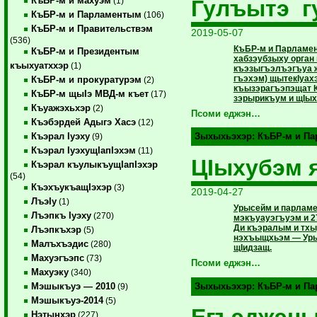
КъБР-м и махуэм
Гулъытэ г
(1)
КъБР-м и Парламентым
(106)
КъБР-м и Правительствэм
2019-05-07
(536)
КъБР-м и Парламе
КъБР-м и Президентым
хабзэубзыху орга
къыхуатххэр
(1)
къэзыгъэлъэгъуа ж
гъэхэм) щытекIуа
КъБР-м и прокуратурэм
(2)
къызэрагъэпэщат К
КъБР-м щыIэ МВД-м къет
(17)
зэрырикъум и щIых
Къуажэхьхэр
(2)
Псоми еджэн…
Къэбэрдей Адыгэ Хасэ
(12)
Къэрал Iуэху
Зыхыхьэхэр:
КъБР-м и П
(9)
Къэрал IуэхущIапIэхэм
(11)
ЦIыхубэм я
Къэрал къулыкъущIапIэхэр
(54)
КъэхъукъащIэхэр
(3)
2019-04-27
ЛъэIу
(1)
Урысейм и парламе
Лъэпкъ Iуэху
(270)
мэкъуауэгъуэм и 2
Ди къэралым и тхы
Лъэпкъхэр
(5)
нэхъыщхьэм — Уры
Малъхъэдис
(280)
щIидзащ.
Махуэгъэпс
(73)
Псоми еджэн…
Махуэку
(340)
Мэшыкъуэ — 2010
Зыхыхьэхэр:
КъБР-м и П
(9)
Мэшыкъуэ-2014
(5)
Нэтынхэр
(227)