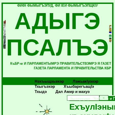
ФИФI ФЫМЫГЪЭПУД, ФИ IЕЙ ФЫМЫГЪЭПЩКIУ
АДЫГЭ
ПСАЛЪЭ
КъБР-м И ПАРЛАМЕНТЫМРЭ ПРАВИТЕЛЬСТВЭМРЭ Я ГАЗЕТ
ГАЗЕТА ПАРЛАМЕНТА И ПРАВИТЕЛЬСТВА КБР
Нэхъыщхьэхэр
Лэжьакlуэхэр
Тхыгъэхэр
Хъыбарегъащlэ
Тхыдэ
Дал Амир и махуэ
Зытеухуар 'КъБР-м и 
ЕхъулIэны