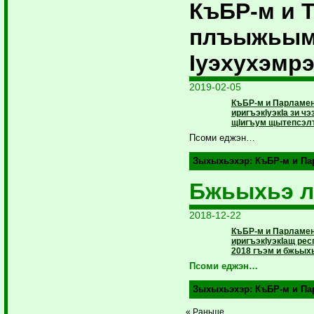
КъБР-м и 
плъыжьымр
Iуэхухэмр
2019-02-05
КъБР-м и Парламен
иригъэкIуэкIа зи чэ
щIигъум щытепсэл
Псоми еджэн…
Зыхыхьэхэр:
КъБР-м и П
Бжьыхьэ л
2018-12-22
КъБР-м и Парламен
иригъэкIуэкIащ ре
2018 гъэм и бжьыхь
Псоми еджэн…
Зыхыхьэхэр:
КъБР-м и П
« Раньше