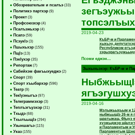
Егъэджэн
Обозревателым и псалъэ
(33)
зегъэужь
Политикэ партхэр
(9)
Проект
(3)
топсэлъых
Профсоюзхэр
(4)
Псалъэжьхэр
(4)
2019-04-23
Псапэ
(59)
КъБР-м и Парламе
ПсэукIэ
(3)
хыхьэу, депутатх
Пшыхьхэр
(155)
Республикэм егъэ
зэрызрагъэужьыну
ПщIэ
(13)
Псоми еджэн…
ПэкIухэр
(35)
Репортаж
(7)
Зыхыхьэхэр:
КъБР-м и П
Сабийхэм факъыхуеджэ
(2)
Спорт
(39)
НыбжьыщI
Спорт хъыбархэр
(596)
Театр
(9)
ягъэгушху
ТекIуэныгъэ
(97)
Телеграммэхэр
(3)
2019-04-16
Теплъэгъуэхэр
(31)
Мэлыжьыхьым и 12-
Тхыдэ
(68)
ныбжьыщIэ 26-м я 
щратыжащ. ФIыуэ е
ТхылъыщIэ
(294)
хуэжыджэр щIалэгъ
Узыншагъэ
(115)
и Парламентым и У
Парламентым Щэнх
Указ
(155)