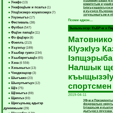
хъыбарегъащIэ Iуэ
Унафэ
(13)
комитетым и унафэ
УнафэщIым и псалъэ
(1)
Iэпхъуэшапхъуэхэм
и къуэдзэ Къэрэна
УпщIэхэмрэ жэуапхэмрэ
(7)
зэгухьэныгъэм и л
Ухуэныгъэ
(17)
Псоми еджэн…
Фестиваль
(38)
Футбол
(547)
Зыхыхьэхэр:
КъБР-м и П
ФщIэн папщIэ
(11)
Матовнико
Фэ фщIэрэ
(8)
Фэеплъ
(213)
КIуэкIуэ К
Хъуэхъу
(189)
Хъыбар гуапэ
(234)
Iэпщэрыба
ХъыбарегъащIэ
(65)
Хэха
(6 559)
Налшык ще
Хэхыныгъэ
(13)
Чэнджэщхэр
(3)
къыщызэIу
Шыгъажэ
(23)
Шыхулъагъуэ
(12)
спортсмен
ЩIэ
(75)
ЩIэныгъэ
(69)
2019-04-11
Щапхъэ
(93)
УФ-м и Президенты
Щикъухьащ адыгэр
федеральнэ округы
Iэтащхьэм и къалэн
дунеижьым
(29)
дыгъуасэ яхуэзащ 