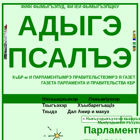
ФИФI ФЫМЫГЪЭПУД, ФИ IЕЙ ФЫМЫГЪЭПЩКIУ
АДЫГЭ
ПСАЛЪЭ
КъБР-м И ПАРЛАМЕНТЫМРЭ ПРАВИТЕЛЬСТВЭМРЭ Я ГАЗЕТ
ГАЗЕТА ПАРЛАМЕНТА И ПРАВИТЕЛЬСТВА КБР
Нэхъыщхьэхэр
Лэжьакlуэхэр
Тхыгъэхэр
Хъыбарегъащlэ
Тхыдэ
Дал Амир и махуэ
«
Ныкъуэдыкъуэхэм къащхь
МыкIуэдыжын лъэуж
Парламент