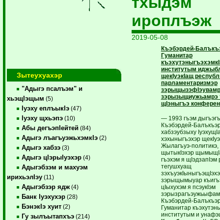
тхыдэм
ироплъэж
2019-05-08
Къэбэрдей-Балък
Гуманитар
къэхутэныгъэхэмкI
институтым иджыб
Зытеухуахэр
щекIуэкIащ респуб
парламентаризмэр
"Адыгэ псалъэм" и
зэрыщызэфIэувамр
зэрызыщиужьамрэ 
хьэщIэщым
(5)
щIэныгъэ конферен
Iуэху еплъыкIэ
(47)
Iуэху щхьэпэ
— 1993 гъэм дыгъэгъ
(10)
Къэбэрдей-Балъкъэ
Абы дегъэпIейтей
(84)
хабзэубзыху IуэхущI
Адыгэ лъагъуэжьхэмкIэ
(2)
хэхыныгъэхэр щекIуэк
Жылагъуэ-политикэ,
Адыгэ хабзэ
(3)
щытыкIэхэр щымыщI
Адыгэ цIэрыIуэхэр
(4)
гъэхэм я щIэдзапIэм
тегушхуащ
Адыгэбзэм и махуэм
зэхъуэкIыныгъэщIэхэ
ирихьэлIэу
(11)
зэрыщымыуар къигъ
Адыгэбзэр ядж
цIыхухэм я псэукIэм
(4)
зэрызрагъэужьыфам
Банк Iуэхухэр
(28)
Къэбэрдей-Балъкъэ
БэнэкIэ хуит
(2)
Гуманитар къэхутэны
институтым и унафэ
Гу зылъытапхъэ
(214)