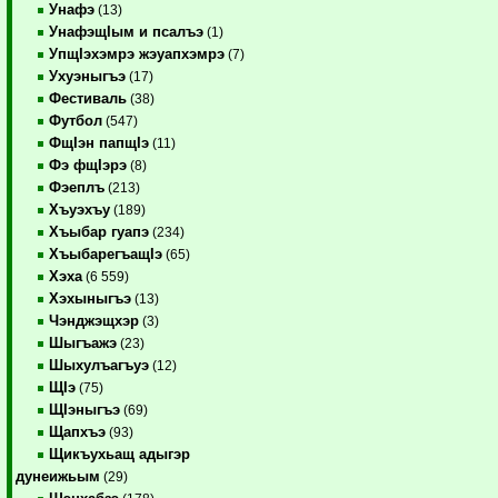
Унафэ
(13)
УнафэщIым и псалъэ
(1)
УпщIэхэмрэ жэуапхэмрэ
(7)
Ухуэныгъэ
(17)
Фестиваль
(38)
Футбол
(547)
ФщIэн папщIэ
(11)
Фэ фщIэрэ
(8)
Фэеплъ
(213)
Хъуэхъу
(189)
Хъыбар гуапэ
(234)
ХъыбарегъащIэ
(65)
Хэха
(6 559)
Хэхыныгъэ
(13)
Чэнджэщхэр
(3)
Шыгъажэ
(23)
Шыхулъагъуэ
(12)
ЩIэ
(75)
ЩIэныгъэ
(69)
Щапхъэ
(93)
Щикъухьащ адыгэр
дунеижьым
(29)