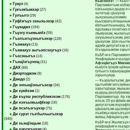
Къасболэ
т. — КъБР-
Гуауэ
(4)
Парламентым нобэр
нэхъыщхьэ дыдэу и н
ГукъэкIыжхэр
(27)
зытетыр цIыхухэр
Гулъытэ
(29)
зыхуэныкъуэхэмкIэ
ГуфIэгъуэ зэхыхьэхэр
къызэрагъэпэщыны
(42)
кIэлъыплъынырщ. Ар
Гъуазджэ
(194)
ядолажьэ политикэ п
Гъуэгу къежьапIэ
(59)
лIыкIуэхэм, жылагъуэ
зэгухьэныгъэхэм, ре
Гъэлъэгъуэныгъэхэр
(118)
цIыхухэм. Шэч къыт
Гъэмахуэ
(13)
адэкIи депутатхэр а I
бгъэдыхьэкIэм зэрыт
Гъэмахуэ зыгъэпсэхугъуэ
(18)
КъБР-м и Парламен
Гъэсэныгъэ
(14)
УнафэщIым и къуэдз
ГъэщIэгъуэнщ
(31)
АфэщIагъуэ Михаи
къаIэта Iуэхум щIэны
ДАХ
(69)
гулъытэ зэрыхуащIа
Джэрпэджэж
(9)
зэрыхъунур.
Дзюдо
(2)
— Къэралыгъуэм, де
щытыкIэм зегъэужьы
Ди зэпыщIэныгъэхэр
(34)
зэрытщIэщи, мыхьэнэ
Ди куейхэм
(1)
къарущ республикэм
Ди къуэш республикэхэм
Парламентыр. Ар зэ
(176)
илъэс 25-рэ фIэкIа 
Ди нэхъыжьыфIхэр
(16)
депутатхэм яхузэфIэ
Ди псэлъэгъухэр
(75)
щIыналъэм щызекIуэ
лъабжьэ ирагъэгъуэ
Ди сурэт гъэтIылъыгъэхэр
жиIащ АфэщIагъуэм.
(340)
КъБР-м и Жылагъуэ 
Ди хьэщIэщым
(18)
унафэщIым и къуэдз
Ди хэкуэгъухэр
(4)