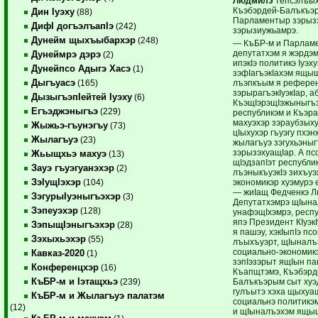
Людмилэ
тепсэлъы
Къэбэрдей-Балъкъэ
Дин Iуэху
(88)
Парламентыр зэрыз
ДифI догъэлъапIэ
(242)
зэрызиужьамрэ.
Дунейм щыхъыбархэр
(248)
— КъБР-м и Парлам
депутатхэм я жэрдэм
Дунеймрэ дэрэ
(2)
ипэкIэ политикэ Iуэх
Дунейпсо Адыгэ Хасэ
(1)
зэфIагъэкIахэм ящы
Дыгъуасэ
лъэпкъым я рефере
(165)
зэрырагъэкIуэкIар, а
ДызыгъэпIейтей Iуэху
(6)
КъэщIэрэщIэжыныгъ
Егъэджэныгъэ
(229)
республикэм и Къэр
махуэхэр зэраубзыху
Жыжьэ-гъунэгъу
(73)
цIыхухэр гъуэгу пхэ
Жылагъуэ
(23)
жылагъуэ зэгухьэныг
зэрызэхуащIар. А пс
Жьыщхьэ махуэ
(13)
щIэдзапIэт республи
Зауэ гъуэгуанэхэр
(2)
лъэныкъуэкIэ зихъу
ЗэIущIэхэр
экономикэр хуэмурэ 
(104)
— жиIащ Федченкэ Л
ЗэгурыIуэныгъэхэр
(3)
Депутатхэмрэ щIына
Зэпеуэхэр
(128)
унафэщIхэмрэ, респу
япэ Президент КIуэк
ЗэпыщIэныгъэхэр
(28)
я пашэу, хэкIыпIэ пс
Зэхыхьэхэр
(55)
лъыхъуэрт, щIыналъ
социально-экономик
Кавказ-2020
(1)
зэпIэзэрыт ящIын па
Конференцхэр
(16)
Къапщтэмэ, Къэбэрд
КъБР-м и Iэтащхьэ
Балъкъэрым сыт хуэ
(239)
гулъытэ хэха щыхуа
КъБР-м и Жылагъуэ палатэм
социальнэ политикэм
(12)
и щIыналъэхэм ящы