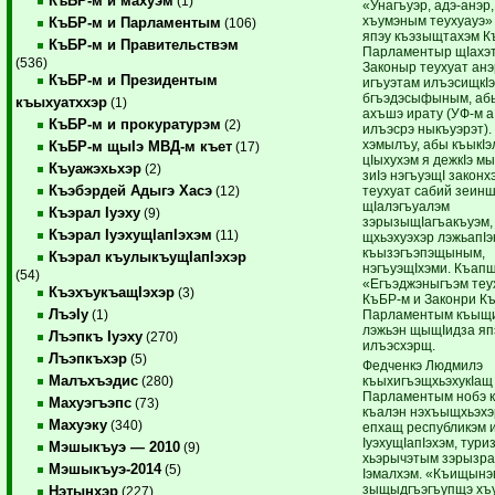
КъБР-м и махуэм
(1)
«Унагъуэр, адэ-анэр
хъумэным теухуауэ»
КъБР-м и Парламентым
(106)
япэу къэзыщтахэм К
КъБР-м и Правительствэм
Парламентыр щIахэт
(536)
Законыр теухуат анэ
КъБР-м и Президентым
игъуэтам илъэсищкIэ
бгъэдэсыфыным, аб
къыхуатххэр
(1)
ахъшэ ирату (УФ-м а
КъБР-м и прокуратурэм
(2)
илъэсрэ ныкъуэрэт).
хэмылъу, абы къыкI
КъБР-м щыIэ МВД-м къет
(17)
цIыхухэм я дежкIэ м
Къуажэхьхэр
(2)
зиIэ нэгъуэщI законх
Къэбэрдей Адыгэ Хасэ
теухуат сабий зеинш
(12)
щIалэгъуалэм
Къэрал Iуэху
(9)
зэрызыщIагъакъуэм,
Къэрал IуэхущIапIэхэм
(11)
щхьэхуэхэр лэжьапIэк
къызэгъэпэщыным,
Къэрал къулыкъущIапIэхэр
нэгъуэщIхэми. Къапщ
(54)
«Егъэджэныгъэм теу
КъэхъукъащIэхэр
(3)
КъБР-м и Законри К
ЛъэIу
Парламентым къыщ
(1)
лэжьэн щыщIидза яп
Лъэпкъ Iуэху
(270)
илъэсхэрщ.
Лъэпкъхэр
(5)
Федченкэ Людмилэ
Малъхъэдис
къыхигъэщхьэхукIащ
(280)
Парламентым нобэ 
Махуэгъэпс
(73)
къалэн нэхъыщхьэхэ
Махуэку
(340)
епхащ республикэм 
IуэхущIапIэхэм, тури
Мэшыкъуэ — 2010
(9)
хьэрычэтым зэрызра
Мэшыкъуэ-2014
(5)
Iэмалхэм. «Къищынэ
зыщыдгъэгъупщэ хъ
Нэтынхэр
(227)