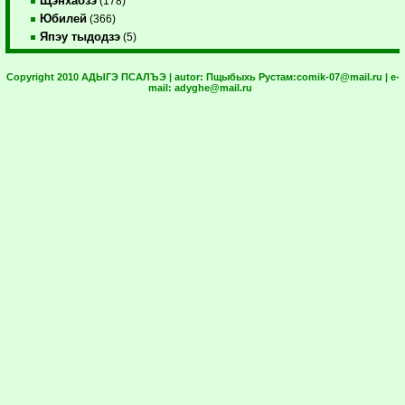
Щэнхабзэ
(178)
Юбилей
(366)
Япэу тыдодзэ
(5)
Copyright 2010 АДЫГЭ ПСАЛЪЭ | autor:
Пщыбыхь Рустам:
comik-07@mail.ru
| e-
mail:
adyghe@mail.ru