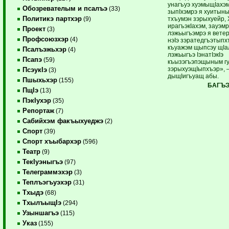
унагъуэ хуэмыщIахэм
Обозревателым и псалъэ
(33)
зыпIхэмрэ я хуитыны
Политикэ партхэр
тхъумэн зэрыхуейр, 
(9)
ирагъэкIахэм, зауэмр
Проект
(3)
лэжьыгъэмрэ я вете
Профсоюзхэр
(4)
нэIэ зэратедгъэтыпх
къуажэм щыпсэу щIа
Псалъэжьхэр
(4)
лэжьыгъэ IэнатIэкIэ
Псапэ
(59)
къызэгъэпэщыным г
зэрыхуэщIыпхъэр»,
ПсэукIэ
(3)
дыщIигъуащ абы.
Пшыхьхэр
(155)
БАГЪЭ
ПщIэ
(13)
ПэкIухэр
(35)
Репортаж
(7)
Сабийхэм факъыхуеджэ
(2)
Спорт
(39)
Спорт хъыбархэр
(596)
Театр
(9)
ТекIуэныгъэ
(97)
Телеграммэхэр
(3)
Теплъэгъуэхэр
(31)
Тхыдэ
(68)
ТхылъыщIэ
(294)
Узыншагъэ
(115)
Указ
(155)