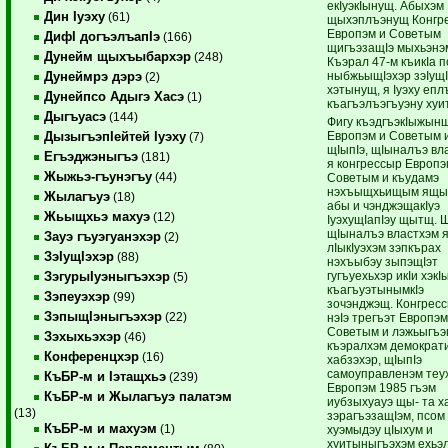
екIуэкIынущ. Абыхэм
Дин Iуэху
(61)
щыхэплъэнущ Конгр
Европэм и Советым
ДифI догъэлъапIэ
(166)
щигъэзащIэ мыхьэнэ
Дунейм щыхъыбархэр
(248)
Къэрал 47-м къикIа 
ныбжьыщIэхэр зэIущ
Дунеймрэ дэрэ
(2)
хэтынущ, я Iуэху епл
Дунейпсо Адыгэ Хасэ
(1)
къагъэлъэгъуэну хуит
Дыгъуасэ
(144)
Фигу къэдгъэкIыжын
Европэм и Советым 
ДызыгъэпIейтей Iуэху
(7)
щIыпIэ, щIыналъэ вл
Егъэджэныгъэ
(181)
я конгрессыр Европэ
Жыжьэ-гъунэгъу
(44)
Советым и къудамэ
нэхъыщхьищым ящ
Жылагъуэ
(18)
абы и чэнджэщакIуэ
Жьыщхьэ махуэ
(12)
IуэхущIапIэу щытщ. Щ
щIыналъэ властхэм 
Зауэ гъуэгуанэхэр
(2)
лIыкIуэхэм зэпкърах
ЗэIущIэхэр
(88)
нэхъыбэу зыпэщIэт
гугъуехьхэр икIи хэкI
ЗэгурыIуэныгъэхэр
(5)
къагъуэтынымкIэ
Зэпеуэхэр
(99)
зочэнджэщ. Конгрес
ЗэпыщIэныгъэхэр
(22)
нэIэ трегъэт Европэм
Советым и лэжьыгъэ
Зэхыхьэхэр
(46)
къэралхэм демократ
Конференцхэр
(16)
хабзэхэр, щIыпIэ
самоуправленэм теу
КъБР-м и Iэтащхьэ
(239)
Европэм 1985 гъэм
КъБР-м и Жылагъуэ палатэм
иубзыхуауэ щы- та х
(13)
зэрагъэзащIэм, псом
КъБР-м и махуэм
(1)
хуэмыдэу цIыхум и
хуитыныгъэхэм ехьэл