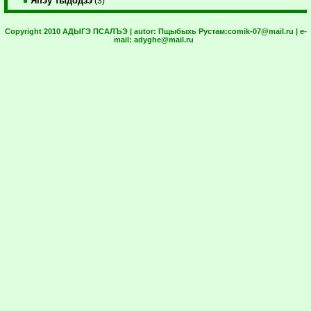
Япэу тыдодзэ
(3)
Copyright 2010 АДЫГЭ ПСАЛЪЭ | autor:
Пщыбыхь Рустам:
comik-07@mail.ru
| e-
mail:
adyghe@mail.ru