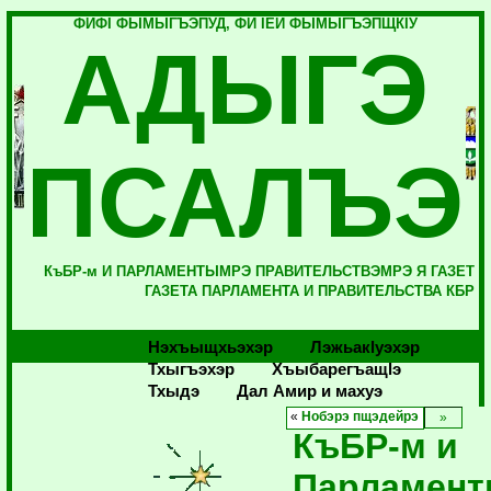
ФИФI ФЫМЫГЪЭПУД, ФИ IЕЙ ФЫМЫГЪЭПЩКIУ
АДЫГЭ
ПСАЛЪЭ
КъБР-м И ПАРЛАМЕНТЫМРЭ ПРАВИТЕЛЬСТВЭМРЭ Я ГАЗЕТ
ГАЗЕТА ПАРЛАМЕНТА И ПРАВИТЕЛЬСТВА КБР
Нэхъыщхьэхэр
Лэжьакlуэхэр
Тхыгъэхэр
Хъыбарегъащlэ
Тхыдэ
Дал Амир и махуэ
«
Нобэрэ пщэдейрэ
КъБР-м и
Парламен