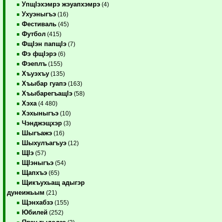
УпщIэхэмрэ жэуапхэмрэ
(4)
Ухуэныгъэ
(16)
Фестиваль
(45)
Футбол
(415)
ФщIэн папщIэ
(7)
Фэ фщIэрэ
(6)
Фэеплъ
(155)
Хъуэхъу
(135)
Хъыбар гуапэ
(163)
ХъыбарегъащIэ
(58)
Хэха
(4 480)
Хэхыныгъэ
(10)
Чэнджэщхэр
(3)
Шыгъажэ
(16)
Шыхулъагъуэ
(12)
ЩIэ
(57)
ЩIэныгъэ
(54)
Щапхъэ
(65)
Щикъухьащ адыгэр
дунеижьым
(21)
Щэнхабзэ
(155)
Юбилей
(252)