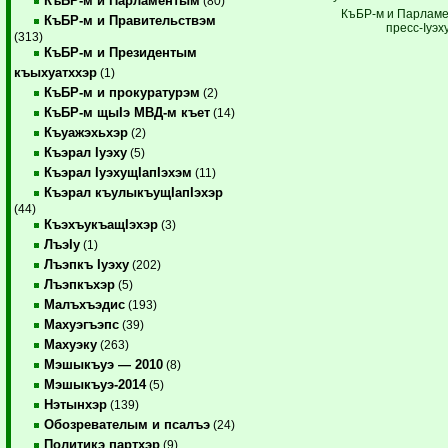
КъБР-м и Парламентым
(80)
КъБР-м и Парлам
КъБР-м и Правительствэм
пресс-Iуэху
(313)
КъБР-м и Президентым
къыхуатххэр
(1)
КъБР-м и прокуратурэм
(2)
КъБР-м щыIэ МВД-м къет
(14)
Къуажэхьхэр
(2)
Къэрал Iуэху
(5)
Къэрал IуэхущIапIэхэм
(11)
Къэрал къулыкъущIапIэхэр
(44)
КъэхъукъащIэхэр
(3)
ЛъэIу
(1)
Лъэпкъ Iуэху
(202)
Лъэпкъхэр
(5)
Малъхъэдис
(193)
Махуэгъэпс
(39)
Махуэку
(263)
Мэшыкъуэ — 2010
(8)
Мэшыкъуэ-2014
(5)
Нэтынхэр
(139)
Обозревателым и псалъэ
(24)
Политикэ партхэр
(9)