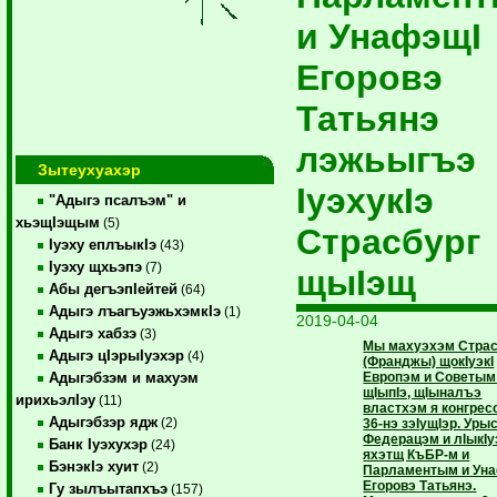
и УнафэщI
Егоровэ
Татьянэ
лэжьыгъэ
Зытеухуахэр
IуэхукIэ
"Адыгэ псалъэм" и
хьэщIэщым
(5)
Страсбург
Iуэху еплъыкIэ
(43)
Iуэху щхьэпэ
(7)
щыIэщ
Абы дегъэпIейтей
(64)
Адыгэ лъагъуэжьхэмкIэ
(1)
2019-04-04
Адыгэ хабзэ
(3)
Мы махуэхэм Страс
Адыгэ цIэрыIуэхэр
(4)
(Франджы) щокIуэкI
Европэм и Советым
Адыгэбзэм и махуэм
щIыпIэ, щIыналъэ
ирихьэлIэу
(11)
властхэм я конгрес
Адыгэбзэр ядж
(2)
36-нэ зэIущIэр. Уры
Федерацэм и лIыкI
Банк Iуэхухэр
(24)
яхэтщ КъБР-м и
БэнэкIэ хуит
(2)
Парламентым и Ун
Егоровэ Татьянэ.
Гу зылъытапхъэ
(157)