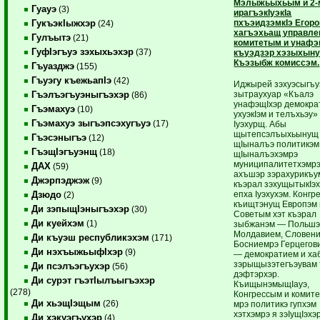
Мэлыжьыхьым и 2-
Гуауэ
(3)
ирагъэкIуэкIа
пхъэидзэмкIэ Егор
ГукъэкIыжхэр
(24)
хагъэхьащ управле
Гулъытэ
(21)
комитетым и унафэ
ГуфIэгъуэ зэхыхьэхэр
(37)
къуэдзэр хэзыхын
Къэзыбж комиссэм.
Гъуазджэ
(155)
Гъуэгу къежьапIэ
(42)
Иджырей зэхуэсыгъ
зытраухуар «Къалэ
Гъэлъэгъуэныгъэхэр
(86)
унафэщIхэр демокра
Гъэмахуэ
(10)
ухуэкIэм и телъхьэу»
Гъэмахуэ зыгъэпсэхугъуэ
(17)
Iуэхурщ. Абы
щытепсэлъыхьынущ
Гъэсэныгъэ
(12)
щIыналъэ политикэм
ГъэщIэгъуэнщ
(18)
щIыналъэхэмрэ
муниципалитетхэмрэ
ДАХ
(59)
ахъшэр зэрахурикъу
Джэрпэджэж
(9)
къэрал зэхущытыкIэ
епха Iуэхухэм. Конг
Дзюдо
(2)
къищтэнущ Европэм 
Ди зэпыщIэныгъэхэр
(30)
Советым хэт къэрал
Ди куейхэм
(1)
зыбжанэм — Польшэ
Молдавием, Словени
Ди къуэш республикэхэм
(171)
Босниемрэ Герцегов
Ди нэхъыжьыфIхэр
(9)
— демократием и ха
зэрыщызэтегъэувам 
Ди псэлъэгъухэр
(56)
дэфтэрхэр.
Ди сурэт гъэтIылъыгъэхэр
КъищынэмыщIауэ,
(278)
Конгрессым и комите
Ди хьэщIэщым
(26)
мрэ политикэ гупхэм
хэтхэмрэ я зэIущIэхэ
Ди хэкуэгъухэр
(4)