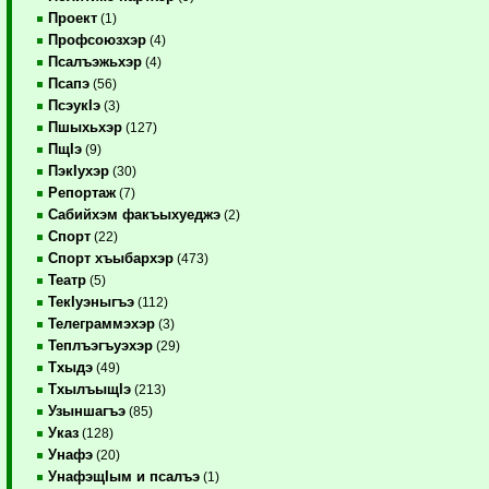
Проект
(1)
Профсоюзхэр
(4)
Псалъэжьхэр
(4)
Псапэ
(56)
ПсэукIэ
(3)
Пшыхьхэр
(127)
ПщIэ
(9)
ПэкIухэр
(30)
Репортаж
(7)
Сабийхэм факъыхуеджэ
(2)
Спорт
(22)
Спорт хъыбархэр
(473)
Театр
(5)
ТекIуэныгъэ
(112)
Телеграммэхэр
(3)
Теплъэгъуэхэр
(29)
Тхыдэ
(49)
ТхылъыщIэ
(213)
Узыншагъэ
(85)
Указ
(128)
Унафэ
(20)
УнафэщIым и псалъэ
(1)