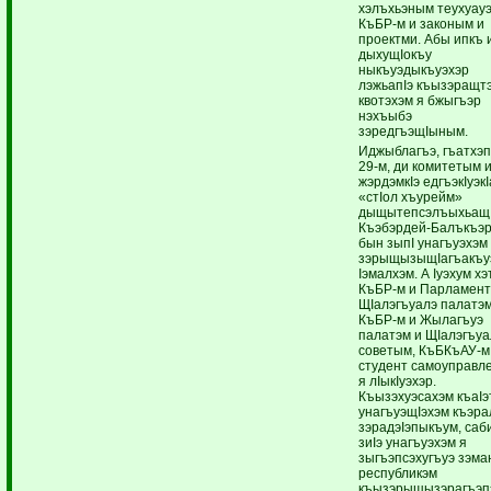
хэлъхьэным теухуау
КъБР-м и законым и
проектми. Абы ипкъ и
дыхущIокъу
ныкъуэдыкъуэхэр
лэжьапIэ къызэращт
квотэхэм я бжыгъэр
нэхъыбэ
зэредгъэщIыным.
Иджыблагъэ, гъатхэп
29-м, ди комитетым 
жэрдэмкIэ едгъэкIуэкI
«стIол хъурейм»
дыщытепсэлъыхьащ
Къэбэрдей-Балъкъэ
бын зыпI унагъуэхэм
зэрыщызыщIагъакъу
Iэмалхэм. А Iуэхум х
КъБР-м и Парламен
ЩIалэгъуалэ палатэм
КъБР-м и Жылагъуэ
палатэм и ЩIалэгъуа
советым, КъБКъАУ-м
студент самоуправл
я лIыкIуэхэр.
Къызэхуэсахэм къаI
унагъуэщIэхэм къэр
зэрадэIэпыкъум, саб
зиIэ унагъуэхэм я
зыгъэпсэхугъуэ зэм
республикэм
къызэрыщызэрагъэп