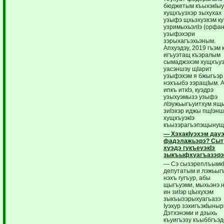
бюджетым къыхэкIы
хущхъуэхэр зыхухах
узыфэ щхьэхуэхэм ку
узримыхьэлIэ (орфан
узыфэхэри
зэрыхагъэхьэным.
Апхуэдэу, 2019 гъэм 
игъуэтащ къэралым
сымаджэхэм хущхъу
уасэншэу щIарит
узыфэхэм я бжыгъэр
нэхъыбэ зэращIым. 
ипкъ иткIэ, куэдрэ
узыхуэмызэ узыфэ
лIэужьыгъуитхум я
зиIэхэр иджы пщIэнш
хущхъуэкIэ
къызэрагъэпэщынущ
— ХэхакIуэхэм дау
фадэлажьэрэ? Сыт
хуэдэ гукъеуэкIэ
зыкъыфхуагъазэрэ
— Сэ сызэреплъымкI
депутатым и лэжьыг
нэхъ гугъур, абы
щыгъуэми, мыхьэнэ 
ин зиIэр цIыхухэм
зыкъызэрыхуагъазэ
Iуэхур зэхигъэкIыны
Дэтхэнэми и дзыхь
къуигъэзу къыббгъэд