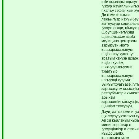
икIи къызэрыпщыгуг
Iуэхур жэуаплыныгъ
пхэлъу зэфIэпхын ху
Ди комитетым и
лэжьыгъэр нэхъыбэу
зытеухуар социальн
Iуэхухэращи, цIыхухэ
щIоупщIэ нэгъуэщI
щIыналъэхэм щыIэ
медицинэ центрхэм
зэрыкIуэн квотэ
къызэрыдахынум,
пщIэншэу хущхъуэ
зратым хэхуэн щхьэк
ищIэн хуейм,
ныкъуэдыкъуэм и
тхылъыр
къызэрыдахынум,
нэгъуэщI куэдми.
Зыкъытхуагъазэ, гуг
зэрыхэхуам къыхэкIы
республикэр ахъшэкI
абыхэм
зэрызащIигъэкъуэф
щIыкIэм теухуауи.
Дауи, дэтхэнэми и Iу
щхьэхуэу ухэплъэн х
Ар зи къалэным хых
министерствэр е
IуэхущIапIэр а лэжь
къыдошалIэ,
къытщыгугъхэм