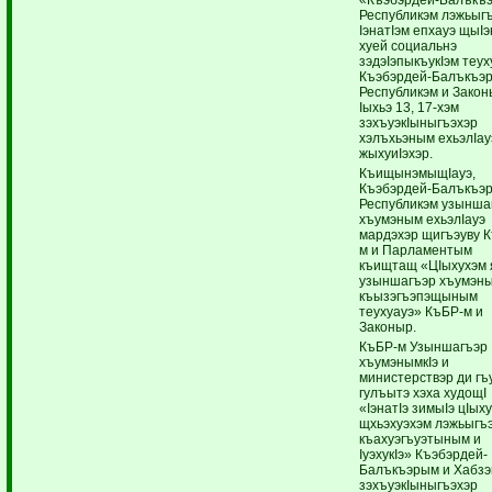
Республикэм лэжьыг
IэнатIэм епхауэ щыIэ
хуей социальнэ
зэдэIэпыкъукIэм теу
Къэбэрдей-Балъкъэ
Республикэм и Закон
Iыхьэ 13, 17-хэм
зэхъуэкIыныгъэхэр
хэлъхьэным ехьэлIау
жыхуиIэхэр.
КъищынэмыщIауэ,
Къэбэрдей-Балъкъэ
Республикэм узынша
хъумэным ехьэлIауэ
мардэхэр щигъэуву 
м и Парламентым
къищтащ «ЦIыхухэм 
узыншагъэр хъумэн
къызэгъэпэщыным
теухуауэ» КъБР-м и
Законыр.
КъБР-м Узыншагъэр
хъумэнымкIэ и
министерствэр ди гъу
гулъытэ хэха худощI
«IэнатIэ зимыIэ цIых
щхьэхуэхэм лэжьыгъ
къахуэгъуэтыным и
IуэхукIэ» Къэбэрдей-
Балъкъэрым и Хабз
зэхъуэкIыныгъэхэр