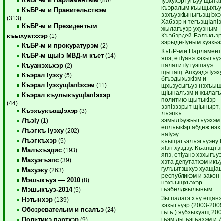
КъБР-м и Парламентым
(80)
Iуэхухэр гугъуу щыта
къэралым къыщыхъ
КъБР-м и Правительствэм
зэхъуэкIыныгъэщIэх
(313)
Хабзэр и тегъэщIапI
КъБР-м и Президентым
жылагъуэр ухуэным
Къэбэрдей-Балъкъэ
къыхуатххэр
(1)
зэрыдекIуным хуэхьэ
КъБР-м и прокуратурэм
(2)
КъБР-м и Парламен
КъБР-м щыIэ МВД-м къет
(14)
япэ, етIуанэ хэхыгъу
палатитIу гуэшауэ
Къуажэхьхэр
(2)
щытащ. Апхуэдэ Iуэх
Къэрал Iуэху
(5)
бгъэдыхьэкIэм и
Къэрал IуэхущIапIэхэм
(11)
щхьэусыгъуэ нэхъыщ
щIыналъэм и жылагъ
Къэрал къулыкъущIапIэхэр
политикэ щытыкIэр
(44)
зэпIэзэрыт щIынырт,
КъэхъукъащIэхэр
(3)
лъэпкъ
зэмылIэужьыгъуэхэм
ЛъэIу
(1)
еплъыкIэр абдеж нэ
Лъэпкъ Iуэху
(202)
наIуэу
Лъэпкъхэр
(5)
къыщагъэлъэгъуэну 
яIэн хуэдэу. Къапщтэ
Малъхъэдис
(193)
япэ, етIуанэ хэхыгъу
Махуэгъэпс
(39)
хэта депутатхэм икъу
гулъытэшхуэ хуащIа
Махуэку
(263)
республикэм и закон
Мэшыкъуэ — 2010
(8)
нэхъыщхьэхэр
гъэбелджылыным.
Мэшыкъуэ-2014
(5)
Зы палатэ хъу ещан
Нэтынхэр
(139)
хэхыгъуэр (2003-200
Обозревателым и псалъэ
(24)
гъгъ.) яубзыхуащ 20
гъэм дыгъэгъазэм и 7
Политикэ партхэр
(9)