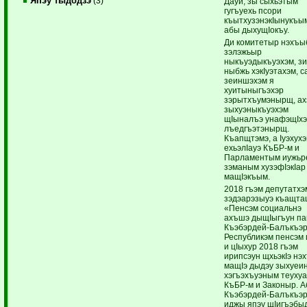
Япэу тыдодзэ
(3)
Дауи, зы сыхьэтым
гугъуехь псори
къытхузэнэкIынукъым
абы дыхущIокъу.
Ди комитетыр нэхъы
зэлэжьыр
ныкъуэдыкъуэхэм, з
ныбжь хэкIуэтахэм, 
зеиншэхэм я
хуитыныгъэхэр
зэрытхъумэнырщ, ах
зыхуэныкъуэхэм
щIыналъэ унафэщIхэ
лъедгъэтэнырщ.
Къапщтэмэ, а Iуэхух
ехьэлIауэ КъБР-м и
Парламентым иужьр
зэманым хузэфIэкIар
мащIэкъым.
2018 гъэм депутатхэ
зэдэарэзыуэ къащт
«Пенсэм социальнэ
ахъшэ дыщIыгъун па
Къэбэрдей-Балъкъэ
Республикэм пенсэм
и цIыхур 2018 гъэм
ирипсэун щхьэкIэ нэ
мащIэ дыдэу зыхуеи
хэгъэхъуэным теуху
КъБР-м и Законыр. А
Къэбэрдей-Балъкъэ
иджы япэу щIигъэб