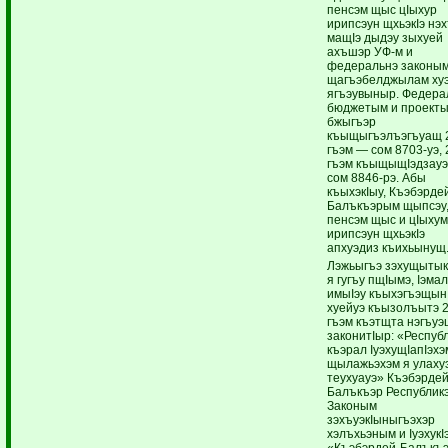
пенсэм щыс цIыхур
ирипсэун щхьэкIэ нэ
мащIэ дыдэу зыхуей
ахъшэр УФ-м и
федеральнэ законы
щагъэбелджылам ху
ягъэувыныр. Федера
бюджетым и проекты
бжыгъэр
къыщыгъэлъэгъуащ 
гъэм — сом 8703-уэ,
гъэм къыщыщIэдзау
сом 8846-рэ. Абы
къыхэкIыу, Къэбэрде
Балъкъэрым щыпсэу
пенсэм щыс и цIыху
ирипсэун щхьэкIэ
апхуэдиз къихьынущ
Лэжьыгъэ зэхущытык
я гугъу пщIымэ, Iэма
имыIэу къыхэгъэщын
хуейуэ къызолъытэ 
гъэм къэтщта нэгъуэ
законитIыр: «Респуб
къэрал IуэхущIапIэхэ
щылажьэхэм я улаху
теухуауэ» Къэбэрдей
Балъкъэр Республик
Законым
зэхъуэкIыныгъэхэр
хэлъхьэным и IуэхукI
«Къэбэрдей-Балъкъ