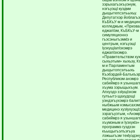
зэрыхагъэхъуэнум,
нэгъуэщI куэдми
дыщытепсэлъыхьу.
Депутатхэр йоблагъ
КъБКъУ-м и медицин
колледжым, «Призв
еджапIэм, КъБКъУ-м
симуляционнэ
гъэсэныгъэмкIэ и
центрым, нэгъуэщI
IуэхущIапIэхэмрэ
еджапIэхэмрэ.
«Правительствэм ху
сыхьэтым» хыхьэу, К
м и Парламентым
дыщытопсэлъыхь
Къэбэрдей-Балъкъэ
Республикэм анэмрэ
сабиймрэ я узыншаг
хъума зэрыщыхъум.
Апхуэдэ зэIущIэхэм
гулъытэ щахудощI
уэндэгъухэмрэ балиг
ныбжьым нэмысахэм
медицинэ хуэIухуэщI
зэрагъуэтым, «Анэм
сабиймрэ я узыншаг
хъумэным и IуэхукIэ»
программэ гуэдзэн
къыщыгъэлъэгъуа
лэжьыгъэм текIуэдэн
ахъшэр зэрыхухахым