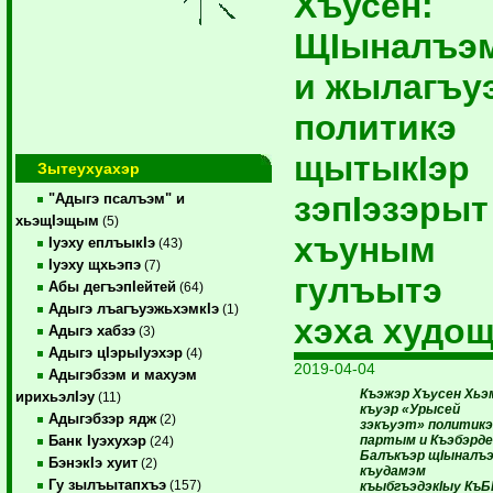
Хъусен:
ЩIыналъэ
и жылагъу
политикэ
щытыкIэр
Зытеухуахэр
зэпIэзэрыт
"Адыгэ псалъэм" и
хьэщIэщым
(5)
хъуным
Iуэху еплъыкIэ
(43)
Iуэху щхьэпэ
(7)
гулъытэ
Абы дегъэпIейтей
(64)
Адыгэ лъагъуэжьхэмкIэ
(1)
хэха худощ
Адыгэ хабзэ
(3)
Адыгэ цIэрыIуэхэр
(4)
2019-04-04
Адыгэбзэм и махуэм
Къэжэр Хъусен Хьэ
ирихьэлIэу
(11)
къуэр «Урысей
Адыгэбзэр ядж
(2)
зэкъуэт» политик
партым и Къэбэрде
Банк Iуэхухэр
(24)
Балъкъэр щIыналъ
БэнэкIэ хуит
(2)
къудамэм
Гу зылъытапхъэ
(157)
къыбгъэдэкIыу КъБ