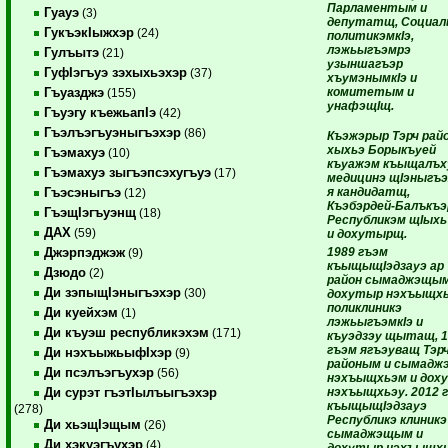
Парламентым и
Гуауэ
(3)
депутатщ, Социал
ГукъэкIыжхэр
(24)
политикэмкIэ,
лэжьыгъэмрэ
Гулъытэ
(21)
узыншагъэр
ГуфIэгъуэ зэхыхьэхэр
(37)
хъумэнымкIэ и
комитетым и
Гъуазджэ
(155)
унафэщIщ.
Гъуэгу къежьапIэ
(42)
Гъэлъэгъуэныгъэхэр
(86)
Къэжэрыр Тэрч рай
хыхьэ Борыкъуей
Гъэмахуэ
(10)
къуажэм къыщалъх
Гъэмахуэ зыгъэпсэхугъуэ
(17)
медицинэ щIэныгъ
я кандидатщ,
Гъэсэныгъэ
(12)
Къэбэрдей-Балъкъэ
ГъэщIэгъуэнщ
(18)
Республикэм щIыхь 
ДАХ
(59)
и дохутырщ.
1989 гъэм
Джэрпэджэж
(9)
къыщыщIэдзауэ ар 
Дзюдо
(2)
район сымаджэщым
Ди зэпыщIэныгъэхэр
(30)
дохутыр нэхъыщх
поликлиникэ
Ди куейхэм
(1)
лэжьыгъэмкIэ и
Ди къуэш республикэхэм
(171)
къуэдзэу щытащ, 
гъэм ягъэуващ Тэр
Ди нэхъыжьыфIхэр
(9)
районым и сымадж
Ди псэлъэгъухэр
(56)
нэхъыщхьэм и дох
нэхъыщхьэу. 2012 
Ди сурэт гъэтIылъыгъэхэр
къыщыщIэдзауэ
(278)
Республикэ клиникэ
Ди хьэщIэщым
(26)
сымаджэщым и
Ди хэкуэгъухэр
(4)
дохутыр нэхъыщх