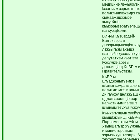
медицинэ лэжьакIуэх
Iэзагъым зэрыхагъах
поликлиникэхэмрэ с
сымаджэщхэмрэ
зыхуейкIэ
къызэрызэрагъэпэщ
нэгъуэщIхэми.
ВИЧ-м Къэбэрдей-
Балъкъэрым
дызэрыщыпэщIэтын
лэжьыгъэм ахъшэ
нэхъыбэ хухэхын хуе
депутатхэм къэтIэта
IуэхумкIэ арэзы
дыкъищIащ КъБР-м 
Правительствэм.
КъБР-м
ЕгъэджэныгъэмкIэ,
щIэныгъэмрэ щIалэг
политикэмкIэ и коми
ди гъусэу делэжьащ 
еджапIэхэм щIэсхэр
наркотикым пэIэщIэ
щIыным теухуа Iуэху
Къыхэгъэщын хуейу
къыщIэкIынщ, КъБР-
Парламентым УФ-м
Узыншагъэр хъумэны
и министерствэм
зэрызыхуигъэзари. 
теухуат федеральнэ