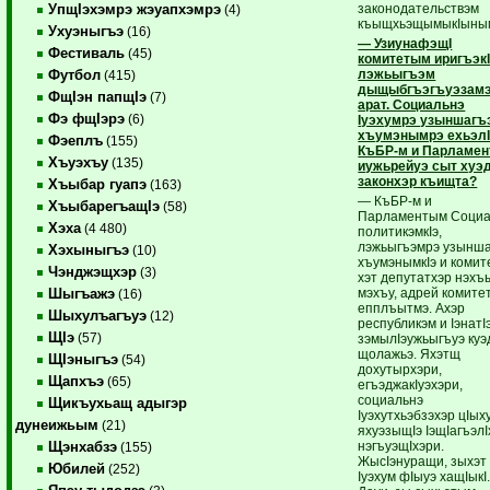
законодательствэм
УпщIэхэмрэ жэуапхэмрэ
(4)
къыщхьэщымыкIыны
Ухуэныгъэ
(16)
— УзиунафэщI
Фестиваль
(45)
комитетым иригъэкI
лэжьыгъэм
Футбол
(415)
дыщыбгъэгъуэзам
ФщIэн папщIэ
(7)
арат. Социальнэ
Фэ фщIэрэ
(6)
Iуэхумрэ узыншагъ
хъумэнымрэ ехьэл
Фэеплъ
(155)
КъБР-м и Парламе
Хъуэхъу
(135)
иужьрейуэ сыт хуэ
законхэр къищта?
Хъыбар гуапэ
(163)
— КъБР-м и
ХъыбарегъащIэ
(58)
Парламентым Социа
Хэха
(4 480)
политикэмкIэ,
лэжьыгъэмрэ узынш
Хэхыныгъэ
(10)
хъумэнымкIэ и коми
Чэнджэщхэр
(3)
хэт депутатхэр нэхъ
мэхъу, адрей комите
Шыгъажэ
(16)
епплъытмэ. Ахэр
Шыхулъагъуэ
(12)
республикэм и IэнатI
ЩIэ
(57)
зэмылIэужьыгъуэ ку
щолажьэ. Яхэтщ
ЩIэныгъэ
(54)
дохутырхэри,
Щапхъэ
(65)
егъэджакIуэхэри,
социальнэ
Щикъухьащ адыгэр
Iуэхутхьэбзэхэр цIых
дунеижьым
(21)
яхуэзыщIэ IэщIагъэлI
нэгъуэщIхэри.
Щэнхабзэ
(155)
ЖысIэнуращи, зыхэт
Юбилей
(252)
Iуэхум фIыуэ хащIыкI