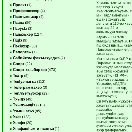
Хэхыныгъэхэм пхыкI
Проект
(1)
партхэр 3 хъурт.
Профсоюзхэр
(4)
Къэбгъэлъагъуэмэ, 
м и Парламентым и
Псалъэжьхэр
(4)
ещанэ хэхыгъуэр
Псапэ
(56)
депутати 110-рэ хъу
щытащ, 22-р —
ПсэукIэ
(3)
зэпымыууэ лажьэу.
Пшыхьхэр
(127)
АдэкIэ 2009 гъэм
ПщIэ
(9)
къыщыщIэдзауэ 2014
пщIондэ щыIащ КъБР
ПэкIухэр
(30)
Парламентым и еплI
Репортаж
(7)
хэхыгъуэр.
Сабийхэм факъыхуеджэ
(2)
Мы зэманым КъБР-м
Парламентым и етху
Спорт
(22)
хэхыгъуэр мэлажьэри
Спорт хъыбархэр
(473)
абы хэтщ «Урысей
зэкъуэт», «КПРФ»,
Театр
(5)
«Захуагъэ здэщыIэ
ТекIуэныгъэ
(112)
Урысей», «ЛДПР»
Телеграммэхэр
(3)
политикэ партхэр,
«ЩхъуантIэхэр» гуп
Теплъэгъуэхэр
(29)
къахэхъуащ.
Тхыдэ
(49)
Си гугъэмкIэ, иужьре
ТхылъыщIэ
(213)
хэхыгъуищым депута
нэхъыбэу
Узыншагъэ
(85)
дызыхущIэкъуар
Указ
(128)
республикэм къару
щызиIэ законхэм я
Унафэ
(20)
фIагъым хэгъэхъуэн
УнафэщIым и псалъэ
(1)
ахэр федеральнэ