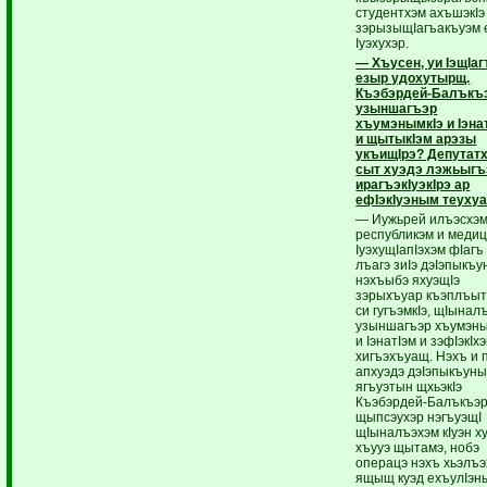
студентхэм ахъшэкIэ
зэрызыщIагъакъуэм 
Iуэхухэр.
— Хъусен, уи IэщIаг
езыр удохутырщ.
Къэбэрдей-Балък
узыншагъэр
хъумэнымкIэ и Iэна
и щытыкIэм арэзы
укъищIрэ? Депутат
сыт хуэдэ лэжьыгъ
ирагъэкIуэкIрэ ар
ефIэкIуэным теуху
— Иужьрей илъэсхэ
республикэм и меди
IуэхущIапIэхэм фIагъ
лъагэ зиIэ дэIэпыкъ
нэхъыбэ яхуэщIэ
зэрыхъуар къэплъыт
си гугъэмкIэ, щIынал
узыншагъэр хъумэны
и IэнатIэм и зэфIэкIх
хигъэхъуащ. Нэхъ и п
апхуэдэ дэIэпыкъуны
ягъуэтын щхьэкIэ
Къэбэрдей-Балъкъэ
щыпсэухэр нэгъуэщI
щIыналъэхэм кIуэн х
хъууэ щытамэ, нобэ
операцэ нэхъ хьэлъ
ящыщ куэд ехъулIэн