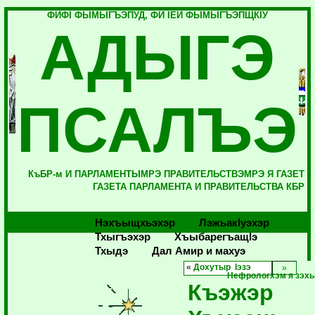
ФИФI ФЫМЫГЪЭПУД, ФИ IЕЙ ФЫМЫГЪЭПЩКIУ
АДЫГЭ
ПСАЛЪЭ
КъБР-м И ПАРЛАМЕНТЫМРЭ ПРАВИТЕЛЬСТВЭМРЭ Я ГАЗЕТ
ГАЗЕТА ПАРЛАМЕНТА И ПРАВИТЕЛЬСТВА КБР
Нэхъыщхьэхэр
Лэжьакlуэхэр
Тхыгъэхэр
Хъыбарегъащlэ
Тхыдэ
Дал Амир и махуэ
«
Дохутыр Iэзэ
Нефрологхэм я зэх
Къэжэр