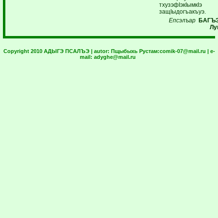
тхузэфIэкIымкIэ
защIыдогъакъуэ.
Епсэлъар
БАГЪ
Лу
Copyright 2010 АДЫГЭ ПСАЛЪЭ | autor:
Пщыбыхь Рустам:
comik-07@mail.ru
| e-
mail:
adyghe@mail.ru