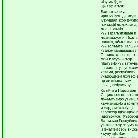
яIэу мыбдеж
щызэфIагъэкI.
Лэжьыгъэшхуэ
ирагъэкIуэкI ди меди
IуэхущIапIэхэр Iэмэп
нэхъыфI дыдэхэмкIэ,
лъапIэхэмкIэ
къызэрагъэпэщын и
лъэныкъуэкIи. Псал
папщIэ, абыкIэ щапх
къызолъытэ Налшы
къалэм къыщыщызэI
Перинатальнэ центр
Абы и ухуэныгъэр
пIалъэкIэ къызэтеувы
зы зэман гугъуехьхэ
хэтами, республикэ
унафэщIхэм яхузэфI
ар ди щIыналъэм
къыщызэIуахыну.
КъБР-м и Парламен
Социальнэ политикэм
лэжьыгъэмрэ узынш
хъумэнымкIэ и коми
и жэрдэмкIэ зэIущIэ
зэIухахэр щIэх-щIэхы
идогъэкIуэкI, Къэбэр
Балъкъэр Республик
узыншагъэр хъумэны
и IэнатIэм зэрызиуж
хъуну щIыкIэм,
IэщIагъэлIхэм я щIэ