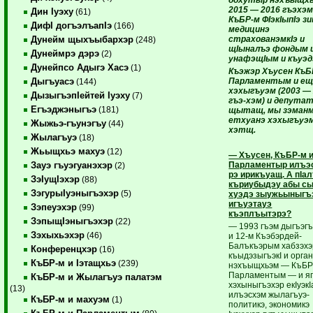
2015 — 2016 гъэхэ
Дин Iуэху
(61)
КъБР-м ФIэкIыпIэ з
ДифI догъэлъапIэ
(166)
медицинэ
страхованэмкIэ и
Дунейм щыхъыбархэр
(248)
щIыналъэ фондым 
Дунеймрэ дэрэ
(2)
унафэщIым и къуэд
Дунейпсо Адыгэ Хасэ
(1)
Къэжэр Хъусен КъБ
Парламентым и ещ
Дыгъуасэ
(144)
хэхыгъуэм (2003 —
ДызыгъэпIейтей Iуэху
(7)
гъэ-хэм) и депута
Егъэджэныгъэ
(181)
щытащ, мы зэман
етхуанэ хэхыгъуэ
Жыжьэ-гъунэгъу
(44)
хэтщ.
Жылагъуэ
(18)
Жьыщхьэ махуэ
(12)
— Хъусен, КъБР-м 
Парламентыр илъэс
Зауэ гъуэгуанэхэр
(2)
рэ ирикъуащ. А пIа
ЗэIущIэхэр
(88)
къриубыдэу абы с
ЗэгурыIуэныгъэхэр
(5)
хуэдэ зыужьыныгъ
игъуэтауэ
Зэпеуэхэр
(99)
къэплъытэрэ?
ЗэпыщIэныгъэхэр
(22)
— 1993 гъэм дыгъэг
Зэхыхьэхэр
(46)
и 12-м Къэбэрдей-
Балъкъэрым хабзэхэ
Конференцхэр
(16)
къыдэзыгъэкI и орга
КъБР-м и Iэтащхьэ
(239)
нэхъыщхьэм — КъБР
Парламентым — и я
КъБР-м и Жылагъуэ палатэм
хэхыныгъэхэр екIуэкI
(13)
илъэсхэм жылагъуэ-
КъБР-м и махуэм
(1)
политикэ, экономикэ