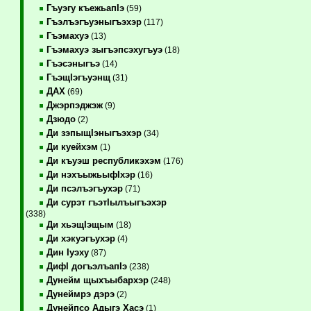
Гъуэгу къежьапIэ
(59)
Гъэлъэгъуэныгъэхэр
(117)
Гъэмахуэ
(13)
Гъэмахуэ зыгъэпсэхугъуэ
(18)
Гъэсэныгъэ
(14)
ГъэщIэгъуэнщ
(31)
ДАХ
(69)
Джэрпэджэж
(9)
Дзюдо
(2)
Ди зэпыщIэныгъэхэр
(34)
Ди куейхэм
(1)
Ди къуэш республикэхэм
(176)
Ди нэхъыжьыфIхэр
(16)
Ди псэлъэгъухэр
(71)
Ди сурэт гъэтIылъыгъэхэр
(338)
Ди хьэщIэщым
(18)
Ди хэкуэгъухэр
(4)
Дин Iуэху
(87)
ДифI догъэлъапIэ
(238)
Дунейм щыхъыбархэр
(248)
Дунеймрэ дэрэ
(2)
Дунейпсо Адыгэ Хасэ
(1)