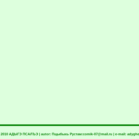
t 2010 АДЫГЭ ПСАЛЪЭ | autor:
Пщыбыхь Рустам:
comik-07@mail.ru
| e-mail:
adyghe