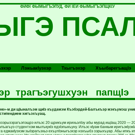
ФИФI ФЫМЫГЪЭПУД, ФИ IЕЙ ФЫМЫГЪЭПЩКIУ
ЫГЭ ПСА
эхэр
Лэжьакlуэхэр
Тхыгъэхэр
Хъыбарегъащlэ
эр трагъэгушхуэн папщIэ
нк»-м ди щIыналъэм щиIэ къудамэм Къэбэрдей-Балъкъэр мэкъумэш уни
 стипендием хигъэхъуащ.
ъызэрызэрагъэпэщрэ илъэс 20 щрикъум ирихьэлIэу абы мурад ищIащ 2020 — 20
элъагъуэ студентхэм мылъкукIэ ядэIэпыкъуну. Илъэс кIуам банкым иригъэкIуэ
а еджакIуэхэм зыIэрагъэхьэ ехъулIэныгъэхэр нэхъыбэ зэрыхъуар. Абы ипкъ ит