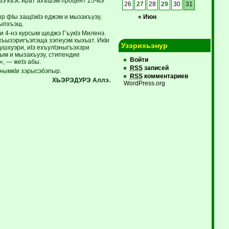
э къэс ират ахъшэм процент 25-кIэ
26
27
28
29
30
31
р фIы защIэкIэ еджэм и мызакъуэу,
« Июн
тыпхъэщ.
и 4-нэ курсым щеджэ ГъукIэ Миленэ.
ъызэригъэпэща зэпеуэм хыхьат. ИкIи
Узэрихьэнур
гушхуэри, иIэ ехъулIэныгъэхэри
тым и мызакъуэу, стипендие
Войти
, — жеIэ абы.
RSS
записей
нымкIи зэрысэбэпыр.
RSS
комментариев
ХЬЭРЭДУРЭ Аллэ.
WordPress.org