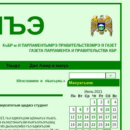
ЛЪЭ
КъБР-м И ПАРЛАМЕНТЫМРЭ ПРАВИТЕЛЬСТВЭМРЭ Я ГАЗЕТ
ГАЗЕТА ПАРЛАМЕНТА И ПРАВИТЕЛЬСТВА КБР
Тхыдэ
Дал Амир и махуэ
Югославием и лIыхъужь
»
Махуэгъэпс
Июль 2021
Пн
Вт
Ср
Чт
Пт
Сб
Вс
1
2
3
4
верситетым щеджэ студент
5
6
7
8
9
10
11
12
13
14
15
16
17
18
21 гъэ еджэгъуэм щIэныгъэ лъагэ,
кIа къэхутэныгъэм къигъэлъэгъуащ
19
20
21
22
23
24
25
кIэ дызыхуэкIуэ гъэ еджэгъуэм