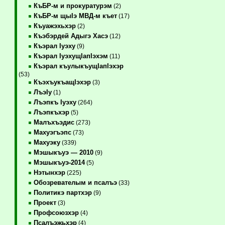
КъБР-м и прокуратурэм
(2)
КъБР-м щыIэ МВД-м къет
(17)
Къуажэхьхэр
(2)
Къэбэрдей Адыгэ Хасэ
(12)
Къэрал Iуэху
(9)
Къэрал IуэхущIапIэхэм
(11)
Къэрал къулыкъущIапIэхэр
(53)
КъэхъукъащIэхэр
(3)
ЛъэIу
(1)
Лъэпкъ Iуэху
(264)
Лъэпкъхэр
(5)
Малъхъэдис
(273)
Махуэгъэпс
(73)
Махуэку
(339)
Мэшыкъуэ — 2010
(9)
Мэшыкъуэ-2014
(5)
Нэтынхэр
(225)
Обозревателым и псалъэ
(33)
Политикэ партхэр
(9)
Проект
(3)
Профсоюзхэр
(4)
Псалъэжьхэр
(4)