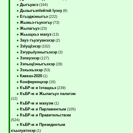
Дыгъуасэ
(164)
ДызыгъэпIейтей Iуэху
(6)
Егъэджэныгъэ
(222)
Жыжьэ-гъунэгъу
(73)
Жылагъуэ
(23)
Жьыщхьэ махуэ
(13)
Зауэ гъуэгуанэхэр
(2)
ЗэIущIэхэр
(102)
ЗэгурыIуэныгъэхэр
(3)
Зэпеуэхэр
(127)
ЗэпыщIэныгъэхэр
(28)
Зэхыхьэхэр
(53)
Кавказ-2020
(1)
Конференцхэр
(16)
КъБР-м и Iэтащхьэ
(239)
КъБР-м и Жылагъуэ палатэм
(12)
КъБР-м и махуэм
(1)
КъБР-м и Парламентым
(105)
КъБР-м и Правительствэм
(524)
КъБР-м и Президентым
къыхуатххэр
(1)