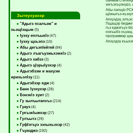
банкым стипенд
хигъэхъуэнурэ, 
Абы папщIэ РСХ
щIэныгъэ-къэху
Зытеухуахэр
Апхуэдэу, илъэ
Пщащэр бюджеты
"Адыгэ псалъэм" и
гъэ еджэгъуэ бл
хьэщIэщым
(5)
нэхъыбэ хъуащ.
Iуэху еплъыкIэ
(47)
программэр щхь
Апхуэдэу къыхэ
Iуэху щхьэпэ
(10)
Абы дегъэпIейтей
(84)
Адыгэ лъагъуэжьхэмкIэ
(2)
Адыгэ хабзэ
(3)
Адыгэ цIэрыIуэхэр
(4)
Адыгэбзэм и махуэм
ирихьэлIэу
(11)
Адыгэбзэр ядж
(4)
Банк Iуэхухэр
(28)
БэнэкIэ хуит
(2)
Гу зылъытапхъэ
(214)
Гуауэ
(4)
ГукъэкIыжхэр
(27)
Гулъытэ
(29)
ГуфIэгъуэ зэхыхьэхэр
(42)
Гъуазджэ
(192)