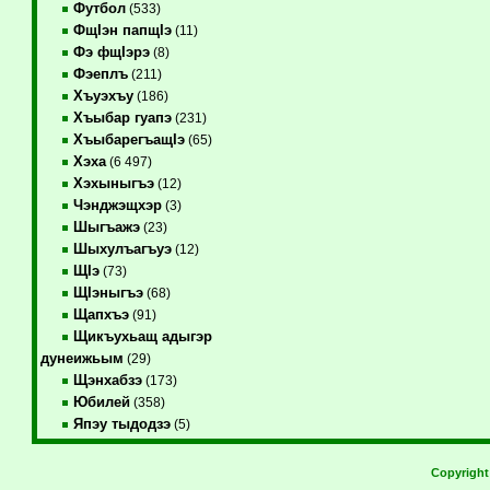
Футбол
(533)
ФщIэн папщIэ
(11)
Фэ фщIэрэ
(8)
Фэеплъ
(211)
Хъуэхъу
(186)
Хъыбар гуапэ
(231)
ХъыбарегъащIэ
(65)
Хэха
(6 497)
Хэхыныгъэ
(12)
Чэнджэщхэр
(3)
Шыгъажэ
(23)
Шыхулъагъуэ
(12)
ЩIэ
(73)
ЩIэныгъэ
(68)
Щапхъэ
(91)
Щикъухьащ адыгэр
дунеижьым
(29)
Щэнхабзэ
(173)
Юбилей
(358)
Япэу тыдодзэ
(5)
Copyrigh