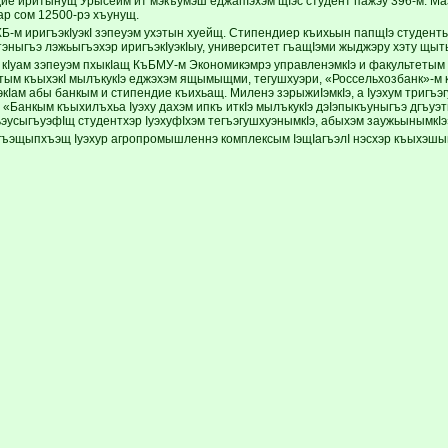
ие иритынущ Урысейм ит мэкъумэш еджапIэхэм щIэс студент пажэу 396-м. Маз
ар сом 12500-рэ хъунущ.
Б-м иригъэкIуэкI зэпеуэм ухэтын хуейщ. Стипендиер къихьын папщIэ студенты
тэныгъэ лэжьыгъэхэр иригъэкIуэкIыу, университет гъащIэми жыджэру хэту щы
с кIуам зэпеуэм пхыкIащ КъБМУ-м Экономикэмрэ управленэмкIэ и факультетым 
м къыхэкI мылъкукIэ еджэхэм ящымыщми, тегушхуэри, «Россельхозбанк»-м к
экIам абы банкым и стипендие къихьащ. Миленэ зэрыжиIэмкIэ, а Iуэхум тригъэ
 «Банкым къыхилъхьа Iуэху дахэм ипкъ иткIэ мылъкукIэ дэIэпыкъуныгъэ дгъуэ
эусыгъуэфIщ студентхэр IуэхуфIхэм тегъэгушхуэнымкIэ, абыхэм заужьынымкIэ»
гъэщыпхъэщ Iуэхур агропромышленнэ комплексым IэщIагъэлI нэсхэр къыхэшы