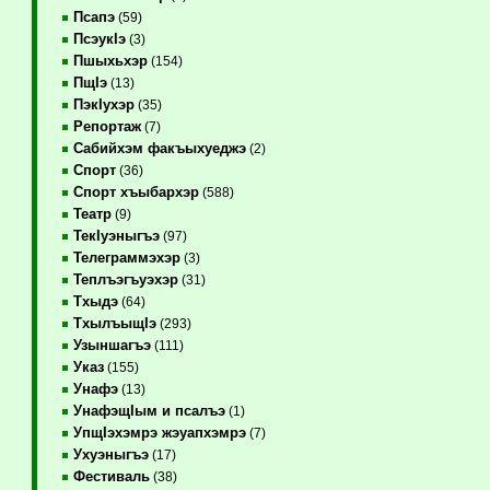
Псапэ
(59)
ПсэукIэ
(3)
Пшыхьхэр
(154)
ПщIэ
(13)
ПэкIухэр
(35)
Репортаж
(7)
Сабийхэм факъыхуеджэ
(2)
Спорт
(36)
Спорт хъыбархэр
(588)
Театр
(9)
ТекIуэныгъэ
(97)
Телеграммэхэр
(3)
Теплъэгъуэхэр
(31)
Тхыдэ
(64)
ТхылъыщIэ
(293)
Узыншагъэ
(111)
Указ
(155)
Унафэ
(13)
УнафэщIым и псалъэ
(1)
УпщIэхэмрэ жэуапхэмрэ
(7)
Ухуэныгъэ
(17)
Фестиваль
(38)