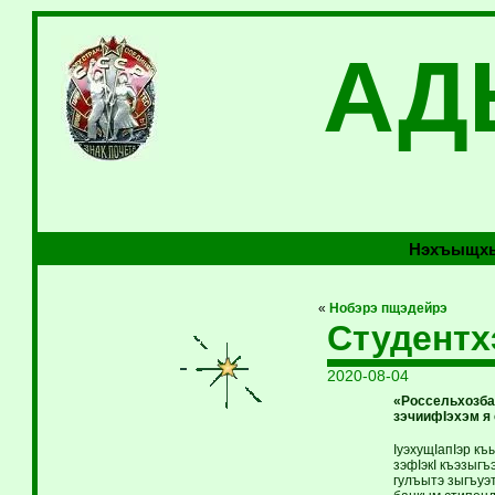
АД
Нэхъыщхь
«
Нобэрэ пщэдейрэ
Студентх
2020-08-04
«Россельхозба
зэчиифIэхэм я
IуэхущIапIэр к
зэфIэкI къэзыгъ
гулъытэ зыгъуэт