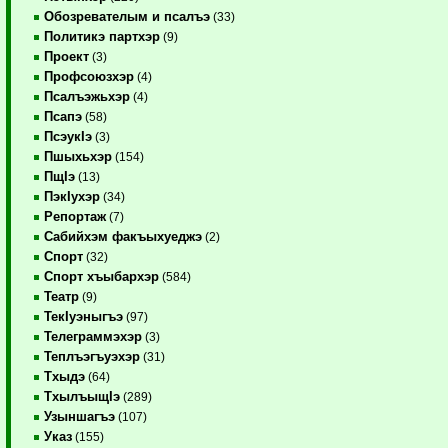
Обозревателым и псалъэ
(33)
Политикэ партхэр
(9)
Проект
(3)
Профсоюзхэр
(4)
Псалъэжьхэр
(4)
Псапэ
(58)
ПсэукIэ
(3)
Пшыхьхэр
(154)
ПщIэ
(13)
ПэкIухэр
(34)
Репортаж
(7)
Сабийхэм факъыхуеджэ
(2)
Спорт
(32)
Спорт хъыбархэр
(584)
Театр
(9)
ТекIуэныгъэ
(97)
Телеграммэхэр
(3)
Теплъэгъуэхэр
(31)
Тхыдэ
(64)
ТхылъыщIэ
(289)
Узыншагъэ
(107)
Указ
(155)