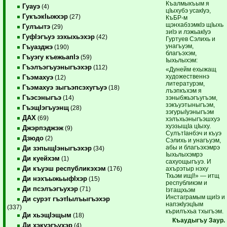
Къалмыкъым я
Гуауэ
(4)
цIыхубэ усакIуэ,
ГукъэкIыжхэр
(27)
КъБР-м
щэнхабзэмкIэ щIыхь
Гулъытэ
(29)
зиIэ и лэжьакIуэ
ГуфIэгъуэ зэхыхьэхэр
(42)
Гуртуев Сэлихь и
унагъуэм,
Гъуазджэ
(190)
благъэхэм,
Гъуэгу къежьапIэ
(59)
Iыхьлыхэм:
Гъэлъэгъуэныгъэхэр
(112)
«Дунейм ехыжащ
художественнэ
Гъэмахуэ
(12)
литературэм,
Гъэмахуэ зыгъэпсэхугъуэ
(18)
лъэпкъхэм я
Гъэсэныгъэ
зэныбжьэгъугъэм,
(14)
зэкъуэтыныгъэм,
ГъэщIэгъуэнщ
(28)
зэгурыIуэныгъэм
ДАХ
(69)
хэлъхьэныгъэшхуэ
хуэзыщIа цIыху.
Джэрпэджэж
(9)
СулътIанбэч и къуэ
Дзюдо
(2)
Сэлихь и унагъуэм,
абы и благъэхэмрэ
Ди зэпыщIэныгъэхэр
(34)
Iыхьлыхэмрэ
Ди куейхэм
(1)
сахуощыгъуэ. И
Ди къуэш республикэхэм
ахърэтыр нэху
(176)
Тхьэм ищI!» — итщ
Ди нэхъыжьыфIхэр
(15)
республикэм и
Ди псэлъэгъухэр
(71)
Iэтащхьэм
Инстаграмым щиIэ и
Ди сурэт гъэтIылъыгъэхэр
напэкIуэцIым
(337)
кърилъхьа тхыгъэм.
Ди хьэщIэщым
(18)
Къаудыгъу Заур.
Ди хэкуэгъухэр
(4)