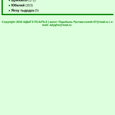
Щэнхабзэ
(171)
Юбилей
(353)
Япэу тыдодзэ
(5)
Copyright 2010 АДЫГЭ ПСАЛЪЭ | autor:
Пщыбыхь Рустам:
comik-07@mail.ru
| e-
mail:
adyghe@mail.ru