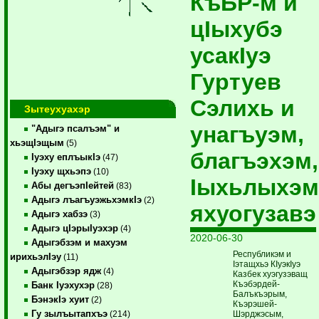
КъБР-м и
цIыхубэ
усакIуэ
Гуртуев
Сэлихь и
Зытеухуахэр
унагъуэм,
"Адыгэ псалъэм" и
хьэщIэщым
(5)
благъэхэм,
Iуэху еплъыкIэ
(47)
Iуэху щхьэпэ
(10)
Iыхьлыхэм
Абы дегъэпIейтей
(83)
Адыгэ лъагъуэжьхэмкIэ
(2)
яхуогузавэ
Адыгэ хабзэ
(3)
Адыгэ цIэрыIуэхэр
(4)
2020-06-30
Адыгэбзэм и махуэм
Республикэм и
ирихьэлIэу
(11)
Iэтащхьэ КIуэкIуэ
Адыгэбзэр ядж
(4)
Казбек хуэгузэващ
Къэбэрдей-
Банк Iуэхухэр
(28)
Балъкъэрым,
БэнэкIэ хуит
(2)
Къэрэшей-
Гу зылъытапхъэ
Шэрджэсым,
(214)