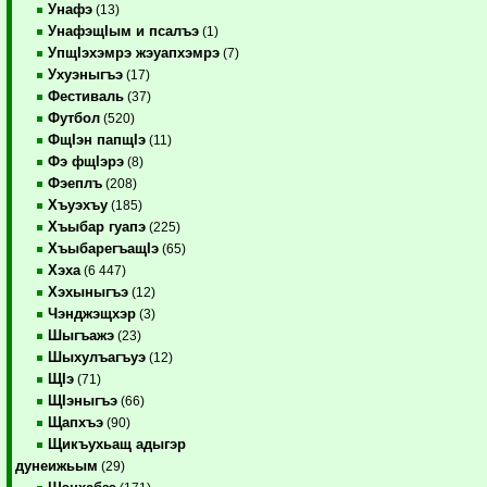
Унафэ
(13)
УнафэщIым и псалъэ
(1)
УпщIэхэмрэ жэуапхэмрэ
(7)
Ухуэныгъэ
(17)
Фестиваль
(37)
Футбол
(520)
ФщIэн папщIэ
(11)
Фэ фщIэрэ
(8)
Фэеплъ
(208)
Хъуэхъу
(185)
Хъыбар гуапэ
(225)
ХъыбарегъащIэ
(65)
Хэха
(6 447)
Хэхыныгъэ
(12)
Чэнджэщхэр
(3)
Шыгъажэ
(23)
Шыхулъагъуэ
(12)
ЩIэ
(71)
ЩIэныгъэ
(66)
Щапхъэ
(90)
Щикъухьащ адыгэр
дунеижьым
(29)