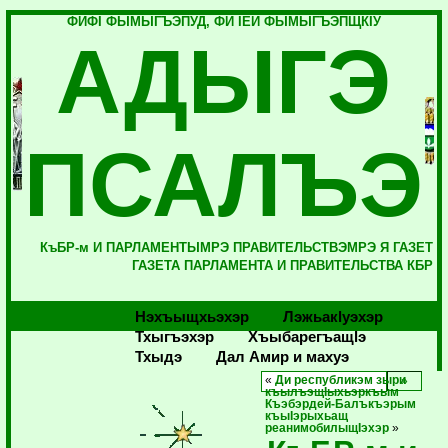
ФИФI ФЫМЫГЪЭПУД, ФИ IЕЙ ФЫМЫГЪЭПЩКIУ
АДЫГЭ
ПСАЛЪЭ
КъБР-м И ПАРЛАМЕНТЫМРЭ ПРАВИТЕЛЬСТВЭМРЭ Я ГАЗЕТ
ГАЗЕТА ПАРЛАМЕНТА И ПРАВИТЕЛЬСТВА КБР
Нэхъыщхьэхэр
Лэжьакlуэхэр
Тхыгъэхэр
Хъыбарегъащlэ
Тхыдэ
Дал Амир и махуэ
«
Ди республикэм зыри
къылъэщIыхьэркъым
Къэбэрдей-Балъкъэрым
къыIэрыхьащ
реанимобилыщIэхэр
»