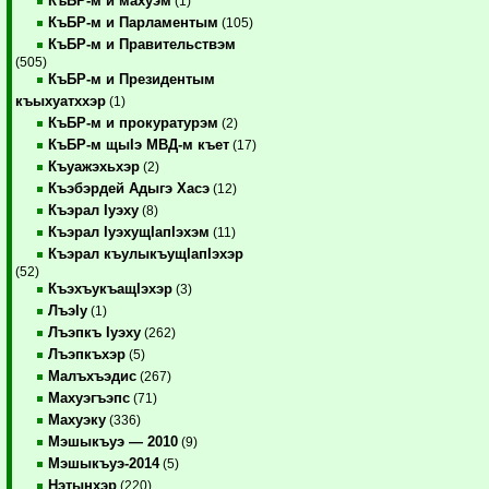
КъБР-м и махуэм
(1)
КъБР-м и Парламентым
(105)
КъБР-м и Правительствэм
(505)
КъБР-м и Президентым
къыхуатххэр
(1)
КъБР-м и прокуратурэм
(2)
КъБР-м щыIэ МВД-м къет
(17)
Къуажэхьхэр
(2)
Къэбэрдей Адыгэ Хасэ
(12)
Къэрал Iуэху
(8)
Къэрал IуэхущIапIэхэм
(11)
Къэрал къулыкъущIапIэхэр
(52)
КъэхъукъащIэхэр
(3)
ЛъэIу
(1)
Лъэпкъ Iуэху
(262)
Лъэпкъхэр
(5)
Малъхъэдис
(267)
Махуэгъэпс
(71)
Махуэку
(336)
Мэшыкъуэ — 2010
(9)
Мэшыкъуэ-2014
(5)
Нэтынхэр
(220)