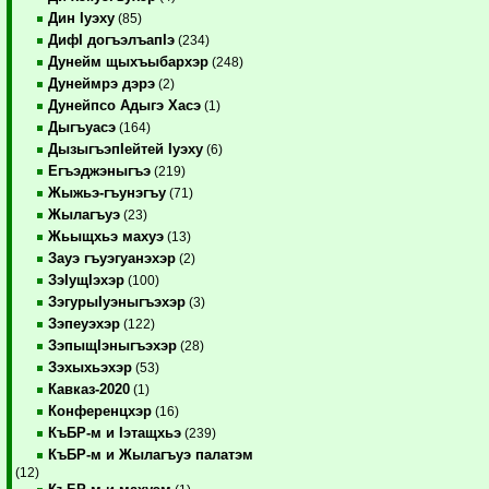
Дин Iуэху
(85)
ДифI догъэлъапIэ
(234)
Дунейм щыхъыбархэр
(248)
Дунеймрэ дэрэ
(2)
Дунейпсо Адыгэ Хасэ
(1)
Дыгъуасэ
(164)
ДызыгъэпIейтей Iуэху
(6)
Егъэджэныгъэ
(219)
Жыжьэ-гъунэгъу
(71)
Жылагъуэ
(23)
Жьыщхьэ махуэ
(13)
Зауэ гъуэгуанэхэр
(2)
ЗэIущIэхэр
(100)
ЗэгурыIуэныгъэхэр
(3)
Зэпеуэхэр
(122)
ЗэпыщIэныгъэхэр
(28)
Зэхыхьэхэр
(53)
Кавказ-2020
(1)
Конференцхэр
(16)
КъБР-м и Iэтащхьэ
(239)
КъБР-м и Жылагъуэ палатэм
(12)