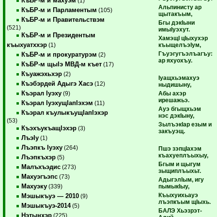
КъБР-м и махуэм
(1)
Альпинисту ар
КъБР-м и Парламентым
(105)
щытакъым,
КъБР-м и Правительствэм
Бгы дэкIыни
(521)
имыIуэхут.
КъБР-м и Президентым
ХамэщI цIыхухэр
къыхуатххэр
къыщелъэIум,
(1)
Гъуэгугъэлъагъуэ
КъБР-м и прокуратурэм
(2)
ар яхуохъу.
КъБР-м щыIэ МВД-м къет
(17)
Къуажэхьхэр
(2)
Iуащхьэмахуэ
Къэбэрдей Адыгэ Хасэ
(12)
ныдишыну,
Къэрал Iуэху
Абы ахэр
(9)
ирешажьэ.
Къэрал IуэхущIапIэхэм
(11)
Ауэ бгыщхьэм
Къэрал къулыкъущIапIэхэр
нэс дэкIыну,
(53)
ЗылъэкIар езым и
КъэхъукъащIэхэр
(3)
закъуэщ.
ЛъэIу
(1)
Лъэпкъ Iуэху
(264)
Пшэ зэпцIахэм
къахуеплъыхыу,
Лъэпкъхэр
(5)
Бгым и щыгум
Малъхъэдис
(273)
зыщиплъыхьт.
Махуэгъэпс
(73)
АдыгэлIым, игу
Махуэку
пымыкIыу,
(339)
Къыхуихьауэ
Мэшыкъуэ — 2010
(9)
лъэпкъым щIыхь.
Мэшыкъуэ-2014
(5)
БАЛЭ
Хьэзрэт-
Нэтынхэр
(225)