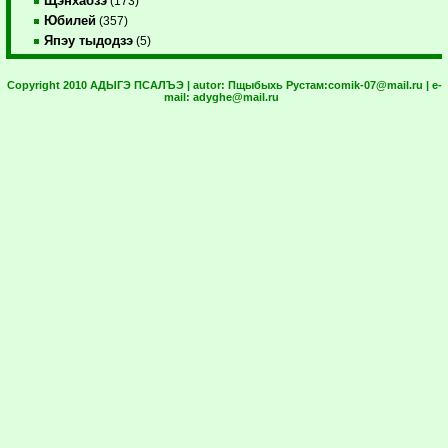
Щэнхабзэ
(173)
Юбилей
(357)
Япэу тыдодзэ
(5)
Copyright 2010 АДЫГЭ ПСАЛЪЭ | autor:
Пщыбыхь Рустам:
comik-07@mail.ru
| e-
mail:
adyghe@mail.ru