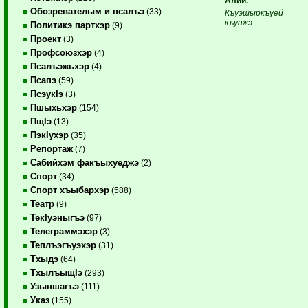
Алий.
Обозревателым и псалъэ
(33)
Къуэшыркъуей
къуажэ.
Политикэ партхэр
(9)
Проект
(3)
Профсоюзхэр
(4)
Псалъэжьхэр
(4)
Псапэ
(59)
ПсэукIэ
(3)
Пшыхьхэр
(154)
ПщIэ
(13)
ПэкIухэр
(35)
Репортаж
(7)
Сабийхэм факъыхуеджэ
(2)
Спорт
(34)
Спорт хъыбархэр
(588)
Театр
(9)
ТекIуэныгъэ
(97)
Телеграммэхэр
(3)
Теплъэгъуэхэр
(31)
Тхыдэ
(64)
ТхылъыщIэ
(293)
Узыншагъэ
(111)
Указ
(155)