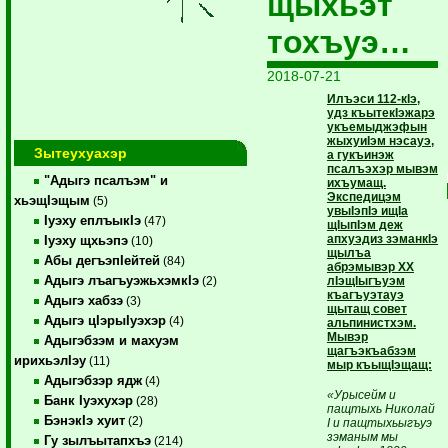
щыхьэт
тохъуэ…
2018-07-21
Илъэси 112-кIэ,
удз къытекIэжарэ
укъемыджэфын
жыхуиIэм нэсауэ,
Зытеухуахэр
а гукъинэж
псалъэхэр мывэм
"Адыгэ псалъэм" и
ихъумащ.
Экспедицэм
хьэщIэщым
(5)
увыIэпIэ ищIа
Iуэху еплъыкIэ
(47)
щIыпIэм деж
апхуэдиз зэманкIэ
Iуэху щхьэпэ
(10)
щылъа
Абы дегъэпIейтей
(84)
абрэмывэр XX
Адыгэ лъагъуэжьхэмкIэ
лIэщIыгъуэм
(2)
къагъуэтауэ
Адыгэ хабзэ
(3)
щытащ совет
Адыгэ цIэрыIуэхэр
(4)
альпинистхэм.
Мывэр
Адыгэбзэм и махуэм
щагъэкъабзэм
ирихьэлIэу
(11)
мыр къыщIэщащ:
Адыгэбзэр ядж
(4)
«Урысейм и
Банк Iуэхухэр
(28)
пащтыхь Николай
БэнэкIэ хуит
(2)
I и пащтыхьыгъуэ
зэманым мы
Гу зылъытапхъэ
(214)