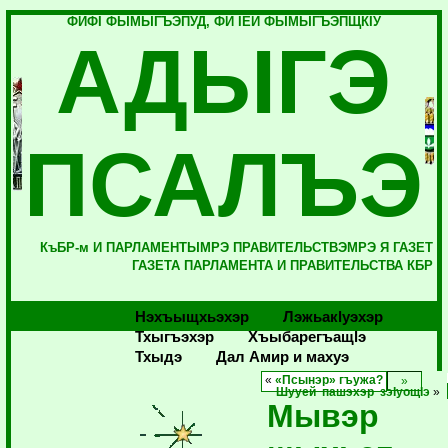
ФИФI ФЫМЫГЪЭПУД, ФИ IЕЙ ФЫМЫГЪЭПЩКIУ
АДЫГЭ
ПСАЛЪЭ
КъБР-м И ПАРЛАМЕНТЫМРЭ ПРАВИТЕЛЬСТВЭМРЭ Я ГАЗЕТ
ГАЗЕТА ПАРЛАМЕНТА И ПРАВИТЕЛЬСТВА КБР
Нэхъыщхьэхэр
Лэжьакlуэхэр
Тхыгъэхэр
Хъыбарегъащlэ
Тхыдэ
Дал Амир и махуэ
«
«Псынэр» гъужа?
Шууей пашэхэр зэIуощIэ
»
Мывэр