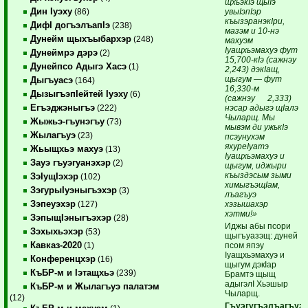
щхьэкIэ щыIэ
Дин Iуэху
увыIэпIэр
(86)
къызэранэкIри,
ДифI догъэлъапIэ
(238)
мазэм и 10-нэ
Дунейм щыхъыбархэр
(248)
махуэм
Iуащхьэмахуэ фут
Дунеймрэ дэрэ
(2)
15,700-кIэ (сажнэу
Дунейпсо Адыгэ Хасэ
(1)
2,243) дэкIащ,
щыгум — фут
Дыгъуасэ
(164)
16,330-м
ДызыгъэпIейтей Iуэху
(6)
(сажнэу 2,333)
Егъэджэныгъэ
нэсар адыгэ щIалэ
(222)
Чыларщ. Мы
Жыжьэ-гъунэгъу
(73)
мывэм ди ужькIэ
Жылагъуэ
(23)
псэунухэм
яхуреIуатэ
Жьыщхьэ махуэ
(13)
Iуащхьэмахуэ и
Зауэ гъуэгуанэхэр
(2)
щыгум, иджыри
къыздэсым зыми
ЗэIущIэхэр
(102)
химыгъэщIам,
ЗэгурыIуэныгъэхэр
(3)
лъагъуэ
Зэпеуэхэр
хэзышахэр
(127)
хэтми!»
ЗэпыщIэныгъэхэр
(28)
Иджы абы псори
Зэхыхьэхэр
(53)
щыгъуазэщ: дуней
Кавказ-2020
псом япэу
(1)
Iуащхьэмахуэ и
Конференцхэр
(16)
щыгум дэкIар
КъБР-м и Iэтащхьэ
(239)
Брамтэ щыщ
адыгэлI Хьэшыр
КъБР-м и Жылагъуэ палатэм
Чыларщ.
(12)
Гъуэгугъэлъагъуэ