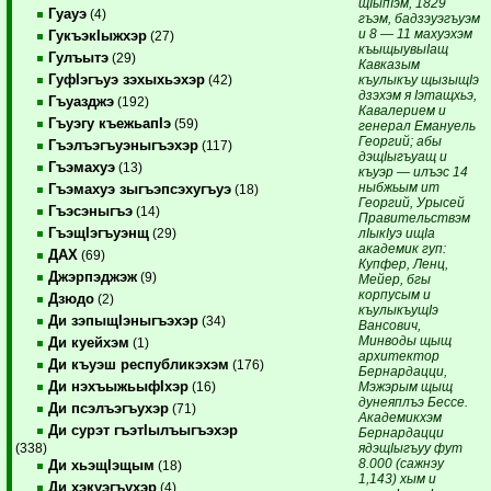
щIыпIэм, 1829
Гуауэ
(4)
гъэм, бадзэуэгъуэм
и 8 — 11 махуэхэм
ГукъэкIыжхэр
(27)
къыщыувыIащ
Гулъытэ
(29)
Кавказым
ГуфIэгъуэ зэхыхьэхэр
къулыкъу щызыщIэ
(42)
дзэхэм я Iэтащхьэ,
Гъуазджэ
(192)
Кавалерием и
Гъуэгу къежьапIэ
(59)
генерал Емануель
Георгий; абы
Гъэлъэгъуэныгъэхэр
(117)
дэщIыгъуащ и
Гъэмахуэ
(13)
къуэр — илъэс 14
ныбжьым ит
Гъэмахуэ зыгъэпсэхугъуэ
(18)
Георгий, Урысей
Гъэсэныгъэ
(14)
Правительствэм
ГъэщIэгъуэнщ
лIыкIуэ ищIа
(29)
академик гуп:
ДАХ
(69)
Купфер, Ленц,
Джэрпэджэж
(9)
Мейер, бгы
корпусым и
Дзюдо
(2)
къулыкъущIэ
Ди зэпыщIэныгъэхэр
(34)
Вансович,
Минводы щыщ
Ди куейхэм
(1)
архитектор
Ди къуэш республикэхэм
(176)
Бернардацци,
Ди нэхъыжьыфIхэр
Мэжэрым щыщ
(16)
дунеяплъэ Бессе.
Ди псэлъэгъухэр
(71)
Академикхэм
Ди сурэт гъэтIылъыгъэхэр
Бернардацци
ядэщIыгъуу фут
(338)
8.000 (сажнэу
Ди хьэщIэщым
(18)
1,143) хым и
Ди хэкуэгъухэр
(4)