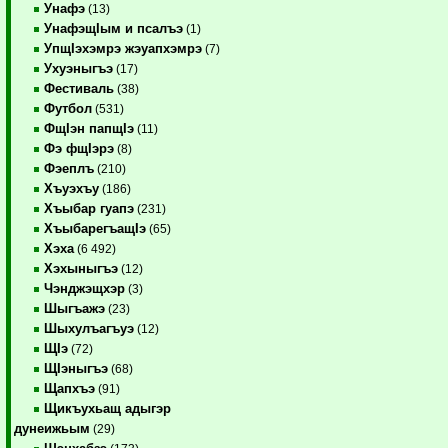
Унафэ
(13)
УнафэщIым и псалъэ
(1)
УпщIэхэмрэ жэуапхэмрэ
(7)
Ухуэныгъэ
(17)
Фестиваль
(38)
Футбол
(531)
ФщIэн папщIэ
(11)
Фэ фщIэрэ
(8)
Фэеплъ
(210)
Хъуэхъу
(186)
Хъыбар гуапэ
(231)
ХъыбарегъащIэ
(65)
Хэха
(6 492)
Хэхыныгъэ
(12)
Чэнджэщхэр
(3)
Шыгъажэ
(23)
Шыхулъагъуэ
(12)
ЩIэ
(72)
ЩIэныгъэ
(68)
Щапхъэ
(91)
Щикъухьащ адыгэр
дунеижьым
(29)