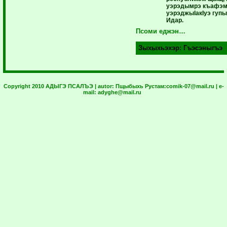
уэрэдымрэ къафэмк
уэрэджыIакIуэ гупы
Идар.
Псоми еджэн…
Зыхыхьэхэр:
Гъэсэныгъэ
Copyright 2010 АДЫГЭ ПСАЛЪЭ | autor:
Пщыбыхь Рустам:
comik-07@mail.ru
| e-
mail:
adyghe@mail.ru