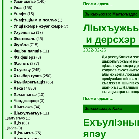
Узыншагъэ
(140)
Псоми еджэн…
Указ
(158)
Унафэ
(15)
Зыхыхьэхэр:
Малъхъэдис
УнафэщIым и псалъэ
(1)
ЛIыхъужь
УпщIэхэмрэ жэуапхэмрэ
(7)
Ухуэныгъэ
(17)
и дерсхэр
Фестиваль
(45)
Футбол
(715)
2022-02-26
ФщIэн папщIэ
(11)
Ди республикэм зэ
Фэ фщIэрэ
(8)
щызэпыуркъым ны
Фэеплъ
(277)
щIалэгъуалэмрэ дра
Хъуэхъу
(245)
хэкупсэ гъэсэныгъ
абы ехьэлIа лэжьы
Хъыбар гуапэ
(250)
щекIуэкIащ щIынал
ХъыбарегъащIэ
(66)
къалэхэм, щIыпIэх
щап- хъэщ Налшык
Хэха
(7 880)
къыщызэрагъэпэща 
Хэхыныгъэ
(13)
Псоми еджэн…
Чэнджэщхэр
(3)
Шыгъажэ
(34)
Зыхыхьэхэр:
Хэха
Шыхулъагъуэ
(11)
ЩIалъэгъуэ (1)
ЕхъулIэны
ЩIэ
(83)
ЩIэблэ (3)
япэу
ЩIэныгъэ
(75)