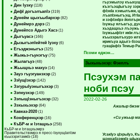
гъуэмылэу къыхущIо
Дин Iуэху
(118)
къэгъэщIыгъэу зэ
фIэкIа хэмылъми, ц
ДифI догъэлъапIэ
(319)
лъапIэныгъэщ. ИтIа
Дунейм щыхъыбархэр
(82)
и зэфIэкIрэ йоплъри
Дунеймрэ дэрэ
Iэужьу ялъагъу, ду
(2)
хьэдащхьэ лъэужь 
Дунейпсо Адыгэ Хасэ
(1)
IэужьыфIэт икIи л
Дыгъуасэ
(166)
къызэралъхурэ илъ
ирикъуа адыгэ бзэ
ДызыгъэпIейтей Iуэху
(6)
гуащIафIэ Темыр Ра
Егъэджэныгъэ
(325)
Псоми еджэн…
Жыжьэ-гъунэгъу
(75)
Жылагъуэ
(48)
Зыхыхьэхэр:
Фэеплъ
Жьыщхьэ махуэ
(14)
Псэухэм п
Зауэ гъуэгуанэхэр
(2)
ЗэIущIэхэр
(142)
ноби псэу
ЗэгурыIуэныгъэхэр
(3)
Зэпеуэхэр
(149)
2022-02-26
ЗэпыщIэныгъэхэр
(32)
Зэхыхьэхэр
(64)
Ажалыр бжэм
Кавказ-2020
(1)
«Си ужьыр ма
Конференцхэр
(16)
КъБР-м и Iэтащхьэ
(258)
КъБР-м и Iэтащхьэмрэ
Правительствэмрэ я пресс-IэухущIапIэм
УсакIуэ цIэрыIуэ, К
къызэритамкIэ (18)
щэнхабзэмкIэ щIыхь