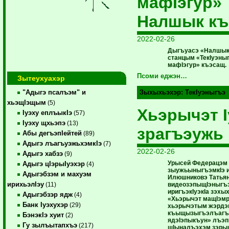
мафIэгур»
Налшык к
2022-02-26
Дыгъуасэ «Налшык»
станцым «ТекIуэны
мафIэгур» къэсащ.
Псоми еджэн…
Зытеухуахэр
"Адыгэ псалъэм" и
Зыхыхьэхэр:
ТекIуэныгъэ
хьэщIэщым
(5)
Хьэрычэт 
Iуэху еплъыкIэ
(57)
Iуэху щхьэпэ
(13)
зрагъэужь
Абы дегъэпIейтей
(89)
Адыгэ лъагъуэжьхэмкIэ
(7)
2022-02-26
Адыгэ хабзэ
(9)
Урысей Федерацэм 
Адыгэ цIэрыIуэхэр
(4)
зыужьыныгъэмкIэ и
Адыгэбзэм и махуэм
Илюшниковэ Татья
ирихьэлIэу
видеозэпыщIэныгъэ
(11)
иригъэкIуэкIа зэхы
Адыгэбзэр ядж
(4)
«Хьэрычэт мащIэмр
Банк Iуэхухэр
(29)
хьэрычэтым жэрдэ
къыщызыгъэлъагъ
БэнэкIэ хуит
(2)
ядэIэпыкъун» лъэп
Гу зылъытапхъэ
(217)
щIыналъэхэм зэры