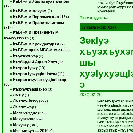
КъБР-м и Жылагъуэ палатэм
лэжьакIуэ Гъубжок
(12)
къызэралъхурэ илъ
КъБР-м и махуэм
(1)
ирикъуащ.
КъБР-м и Парламентым
(164)
Псоми еджэн…
КъБР-м и Правительствэм
Зыхыхьэхэр:
Хэха
(712)
КъБР-м и Президентым
ЗекIуэ
къыхуатххэр
(3)
КъБР-м и прокуратурэм
(2)
хъуэхъухэ
КъБР-м щыIэ МВД-м къет
(22)
Къуажэхьхэр
(2)
шы
Къэбэрдей Адыгэ Хасэ
(12)
Къэрал Iуэху
(10)
хуэIухуэщI
Къэрал IуэхущIапIэхэм
(11)
Къэрал къулыкъущIапIэхэр
э
(59)
КъэхъукъащIэхэр
(3)
2022-02-26
ЛъэIу
(1)
Лъэпкъ Iуэху
Балъкъдэсхэр щып
(292)
«зекIуэ цIыкIу хъуэ
Лъэпкъхэр
(5)
щытащ, шыр щыдашк
Малъхъэдис
(372)
ирашэрэ и зэф1экI
къахутэу зэрыщыта
Махуэгъэпс
(84)
Беслъэнейхэм я бз
Махуэку
(381)
щэнхабзэмрэ щыпэ
зэрыхэтыр «гъуэгу
Мэшыкъуэ — 2010
(9)