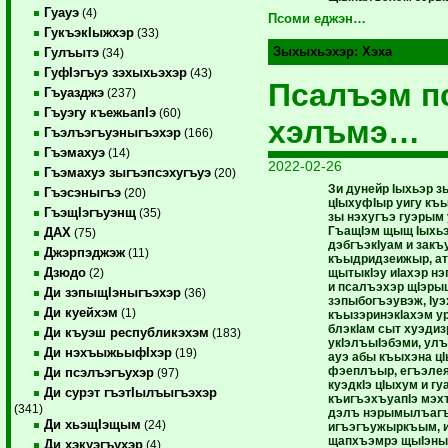
Гуауэ
(4)
Псоми еджэн…
ГукъэкIыжхэр
(33)
Зыхыхьэхэр:
Хэха
Гулъытэ
(34)
ГуфIэгъуэ зэхыхьэхэр
(43)
Псалъэм п
Гъуазджэ
(237)
Гъуэгу къежьапIэ
(60)
хэлъмэ…
Гъэлъэгъуэныгъэхэр
(166)
Гъэмахуэ
(14)
2022-02-26
Гъэмахуэ зыгъэпсэхугъуэ
(20)
Зи дунейр Iыхьэр 
Гъэсэныгъэ
(20)
цIыхуфIыр уигу к
ГъэщIэгъуэнщ
(35)
зы нэхугъэ гуэрым 
ГъащIэм щыщ Iыхь
ДАХ
(75)
дэбгъэкIуам и зак
Джэрпэджэж
(11)
къыдридзеижыр, атI
Дзюдо
щытыкIэу иIахэр нэ
(2)
и псалъэхэр щIэры
Ди зэпыщIэныгъэхэр
(36)
зэпыбогъэувэж, Iу
Ди куейхэм
(1)
къызэринэкIахэм у
блэкIам сыт хуэдиз
Ди къуэш республикэхэм
(183)
укIэлъыIэбэми, ул
Ди нэхъыжьыфIхэр
(19)
ауэ абы къыхэна ц
фэеплъыр, егъэле
Ди псэлъэгъухэр
(97)
куэдкIэ цIыхум и гу
Ди сурэт гъэтIылъыгъэхэр
къигъэхъуапIэ мэхъ
(341)
дэлъ нэрымылъагъ
Ди хьэщIэщым
(24)
игъэгъужыркъым, и
щапхъэмрэ щыIэны
Ди хэкуэгъухэр
(4)