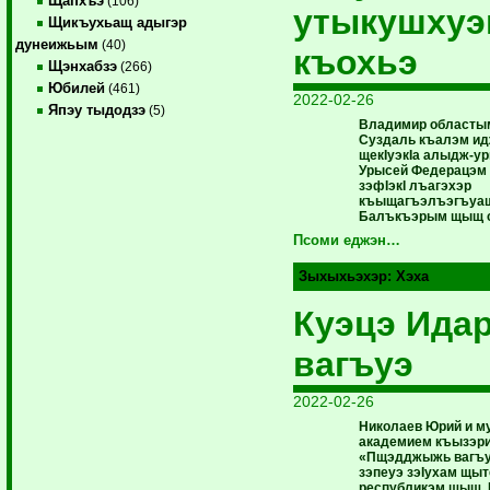
Щапхъэ
(106)
утыкушху
Щикъухьащ адыгэр
дунеижьым
(40)
къохьэ
Щэнхабзэ
(266)
Юбилей
(461)
2022-02-26
Япэу тыдодзэ
(5)
Владимир областы
Суздаль къалэм и
щекIуэкIа алыдж-ур
Урысей Федерацэм
зэфIэкI лъагэхэр
къыщагъэлъэгъуащ
Балъкъэрым щыщ с
Псоми еджэн…
Зыхыхьэхэр:
Хэха
Куэцэ Идар
вагъуэ
2022-02-26
Николаев Юрий и м
академием къызэр
«Пщэдджыжь вагъу
зэпеуэ зэIухам щыт
республикэм щыщ,