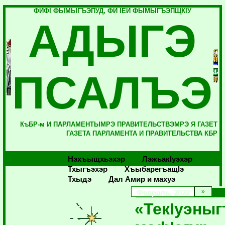
ФИФI ФЫМЫГЪЭПУД, ФИ IЕЙ ФЫМЫГЪЭПЩКIУ
АДЫГЭ
ПСАЛЪЭ
КъБР-м И ПАРЛАМЕНТЫМРЭ ПРАВИТЕЛЬСТВЭМРЭ Я ГАЗЕТ
ГАЗЕТА ПАРЛАМЕНТА И ПРАВИТЕЛЬСТВА КБР
Нэхъыщхьэхэр
Лэжьакlуэхэр
Тхыгъэхэр
Хъыбарегъащlэ
Тхыдэ
Дал Амир и махуэ
Февраль, 2022
«ТекIуэныг