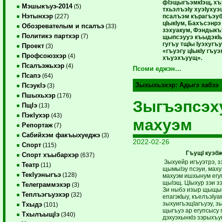
фIэщыгъэмкIэщ, хъ
Мэшыкъуэ-2014
(5)
тхьэлъэIу хуэIухуэ
Нэтынхэр
псалъэм кърагъэуб
(227)
цIыкIум, Бахъсэнр
Обозревателым и псалъэ
(33)
зэхуакум, Фэндыкъ
Политикэ партхэр
(7)
щыпсэууэ къыдэкIы
гугъу тщIы Iуэхугъ
Проект
(3)
«гъуэгу цIыкIу гъу
Профсоюзхэр
(4)
хъуэхъуущ».
Псалъэжьхэр
(4)
Псоми еджэн…
Псапэ
(64)
Зыхыхьэхэр:
Адыгэ хабзэ
ПсэукIэ
(3)
Пшыхьхэр
(176)
Зыгъэпсэх
ПщIэ
(13)
ПэкIухэр
(43)
махуэм
Репортаж
(7)
Сабийхэм факъыхуеджэ
(3)
2022-02-26
Спорт
(115)
ГъущI куэб
Спорт хъыбархэр
(637)
Зыхуейр игъуэтрэ, з
Театр
(11)
щымыIэу псэуи, маху
ТекIуэныгъэ
(128)
махуэм ишхынум егу
щыIэщ. ЦIыхур зэи з
Телеграммэхэр
(3)
Зи ныбэ изыр щыщык
Теплъэгъуэхэр
(32)
епагэкIыу, къелъэIуа
зыхуигъэщIагъуэу, з
Тхыдэ
(101)
щыгъуэ ар егупсысу 
ТхылъыщIэ
(340)
дэхуэхынкIэ зэрыхъ