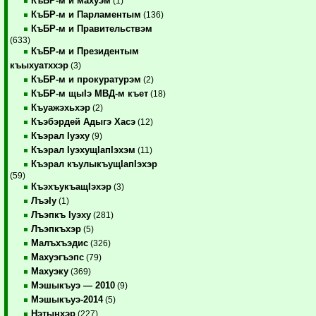
КъБР-м и махуэм
(1)
КъБР-м и Парламентым
(136)
КъБР-м и Правительствэм
(633)
КъБР-м и Президентым
къыхуатххэр
(3)
КъБР-м и прокуратурэм
(2)
КъБР-м щыIэ МВД-м къет
(18)
Къуажэхьхэр
(2)
Къэбэрдей Адыгэ Хасэ
(12)
Къэрал Iуэху
(9)
Къэрал IуэхущIапIэхэм
(11)
Къэрал къулыкъущIапIэхэр
(59)
КъэхъукъащIэхэр
(3)
ЛъэIу
(1)
Лъэпкъ Iуэху
(281)
Лъэпкъхэр
(5)
Малъхъэдис
(326)
Махуэгъэпс
(79)
Махуэку
(369)
Мэшыкъуэ — 2010
(9)
Мэшыкъуэ-2014
(5)
Нэтынхэр
(227)