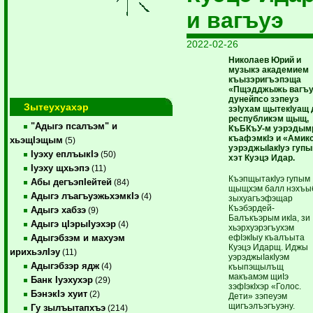
и вагъуэ
2022-02-26
Николаев Юрий и
музыкэ академием
къызэригъэпэща
«Пщэдджыжь вагъ
дунейпсо зэпеуэ
Зытеухуахэр
зэIухам щытекIуащ 
республикэм щыщ,
"Адыгэ псалъэм" и
КъБКъУ-м уэрэдым
къафэмкIэ и «Амик
хьэщIэщым
(5)
уэрэджыIакIуэ гуп
Iуэху еплъыкIэ
(50)
хэт Куэцэ Идар.
Iуэху щхьэпэ
(11)
КъэпщытакIуэ гупым
Абы дегъэпIейтей
(84)
щыщхэм балл нэхъы
Адыгэ лъагъуэжьхэмкIэ
(4)
зыхуагъэфэщар
Къэбэрдей-
Адыгэ хабзэ
(9)
Балъкъэрым икIа, зи
Адыгэ цIэрыIуэхэр
(4)
хьэрхуэрэгъухэм
ефIэкIыу къалъыта
Адыгэбзэм и махуэм
Куэцэ Идарщ. Иджы
ирихьэлIэу
(11)
уэрэджыIакIуэм
Адыгэбзэр ядж
(4)
къыпэщылъщ
макъамэм щиIэ
Банк Iуэхухэр
(29)
зэфIэкIхэр «Голос.
БэнэкIэ хуит
(2)
Дети» зэпеуэм
щигъэлъэгъуэну.
Гу зылъытапхъэ
(214)