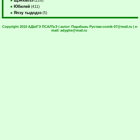
Щэнхабзэ
(226)
Юбилей
(411)
Япэу тыдодзэ
(5)
Copyright 2010 АДЫГЭ ПСАЛЪЭ | autor:
Пщыбыхь Рустам:
comik-07@mail.ru
| e-
mail:
adyghe@mail.ru