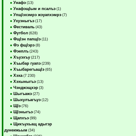
Унафэ
(13)
УнафэщIым и псалъэ
(1)
УпщIэхэмрэ жэуапхэмрэ
(7)
Ухуэныгъэ
(17)
Фестиваль
(43)
Футбол
(628)
ФщIэн папщIэ
(11)
Фэ фщIэрэ
(8)
Фэеплъ
(243)
Хъуэхъу
(217)
Хъыбар гуапэ
(239)
ХъыбарегъащIэ
(65)
Хэха
(7 230)
Хэхыныгъэ
(13)
Чэнджэщхэр
(3)
Шыгъажэ
(27)
Шыхулъагъуэ
(12)
ЩIэ
(76)
ЩIэныгъэ
(74)
Щапхъэ
(99)
Щикъухьащ адыгэр
дунеижьым
(34)