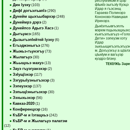
республикэм и цIэр
фIыкIэ зыгъэIу Куэцэ
Дин Iуэху
(103)
Идар я гъэсэнщ
ДифI догъэлъапIэ
(290)
Гараевэ Полинэрэ
Дунейм щыхъыбархэр
(248)
Кононовэ-Навицкая
Иринэрэ.
Дунеймрэ дэрэ
(2)
ДыкIэлъывгъэплъ
Дунейпсо Адыгэ Хасэ
(1)
мэрем пщыхьэщхьэх
Дыгъуасэ
(165)
къигъэлъагъуэ «Голо
Дети» зэпеуэм хэту
ДызыгъэпIейтей Iуэху
(6)
Идар
Егъэджэныгъэ
(276)
зыкъыщигъэлъэгъуэ
м. Дохъуэхъу а щIал
Жыжьэ-гъунэгъу
(73)
цIыкIум и вагъуэр
Жылагъуэ
(30)
куэдрэ блэну.
Жьыщхьэ махуэ
(13)
ТЕКI
УЖЬ Заре
Зауэ гъуэгуанэхэр
(2)
ЗэIущIэхэр
(117)
ЗэгурыIуэныгъэхэр
(3)
Зэпеуэхэр
(137)
ЗэпыщIэныгъэхэр
(30)
Зэхыхьэхэр
(56)
Кавказ-2020
(1)
Конференцхэр
(16)
КъБР-м и Iэтащхьэ
(242)
КъБР-м и Жылагъуэ палатэм
(12)