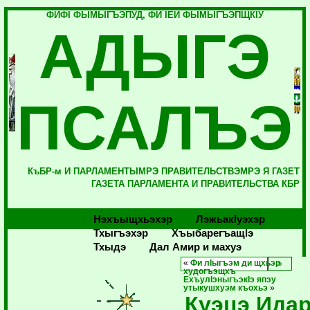
ФИФI ФЫМЫГЪЭПУД, ФИ IЕЙ ФЫМЫГЪЭПЩКIУ
АДЫГЭ
ПСАЛЪЭ
КъБР-м И ПАРЛАМЕНТЫМРЭ ПРАВИТЕЛЬСТВЭМРЭ Я ГАЗЕТ
ГАЗЕТА ПАРЛАМЕНТА И ПРАВИТЕЛЬСТВА КБР
Нэхъыщхьэхэр
Лэжьакlуэхэр
Тхыгъэхэр
Хъыбарегъащlэ
Тхыдэ
Дал Амир и махуэ
«
Фи лIыгъэм ди щхьэр
худогъэщхъ
ЕхъулIэныгъэкIэ япэу
утыкушхуэм къохьэ
»
Куэцэ Ида