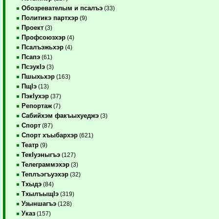
Обозревателым и псалъэ
(33)
Политикэ партхэр
(9)
Проект
(3)
Профсоюзхэр
(4)
Псалъэжьхэр
(4)
Псапэ
(61)
ПсэукIэ
(3)
Пшыхьхэр
(163)
ПщIэ
(13)
ПэкIухэр
(37)
Репортаж
(7)
Сабийхэм факъыхуеджэ
(3)
Спорт
(87)
Спорт хъыбархэр
(621)
Театр
(9)
ТекIуэныгъэ
(127)
Телеграммэхэр
(3)
Теплъэгъуэхэр
(32)
Тхыдэ
(84)
ТхылъыщIэ
(319)
Узыншагъэ
(128)
Указ
(157)