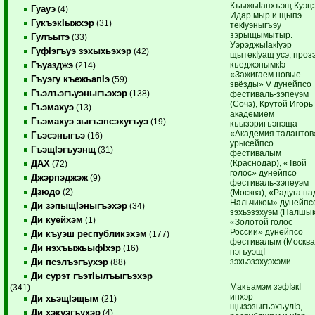
КъыжыIапхъэщ Куэц
Гуауэ
(4)
Идар мыр и щыпэ
ГукъэкIыжхэр
(31)
текIуэныгъэу
зэрыщымытыр.
Гулъытэ
(33)
УэрэджыIакIуэр
ГуфIэгъуэ зэхыхьэхэр
(42)
щытекIуащ усэ, проз
къеджэнымкIэ
Гъуазджэ
(214)
«Зажигаем новые
Гъуэгу къежьапIэ
(59)
звёзды» V дунейпсо
Гъэлъэгъуэныгъэхэр
(138)
фестиваль-зэпеуэм
(Cочэ), Крутой Игорь
Гъэмахуэ
(13)
академием
Гъэмахуэ зыгъэпсэхугъуэ
(19)
къызэригъэпэща
«Академия талантов
Гъэсэныгъэ
(16)
урысейпсо
ГъэщIэгъуэнщ
(31)
фестивалым
(Краснодар), «Твой
ДАХ
(72)
голос» дунейпсо
Джэрпэджэж
(9)
фестиваль-зэпеуэм
Дзюдо
(2)
(Москва), «Радуга на
Нальчиком» дунейпс
Ди зэпыщIэныгъэхэр
(34)
зэхьэзэхуэм (Налшык
Ди куейхэм
(1)
«Золотой голос
России» дунейпсо
Ди къуэш республикэхэм
(177)
фестивалым (Москва
Ди нэхъыжьыфIхэр
(16)
нэгъуэщI
зэхьэзэхуэхэми.
Ди псэлъэгъухэр
(88)
Ди сурэт гъэтIылъыгъэхэр
Макъамэм зэфIэкI
(341)
инхэр
Ди хьэщIэщым
(21)
щызэзыгъэхъулIэ,
Ди хэкуэгъухэр
(4)