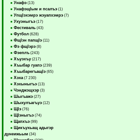
Унафэ
(13)
УнафэщIым и псалъэ
(1)
УпщIэхэмрэ жэуапхэмрэ
(7)
Ухуэныгъэ
(17)
Фестиваль
(43)
Футбол
(628)
ФщIэн папщIэ
(11)
Фэ фщIэрэ
(8)
Фэеплъ
(243)
Хъуэхъу
(217)
Хъыбар гуапэ
(239)
ХъыбарегъащIэ
(65)
Хэха
(7 230)
Хэхыныгъэ
(13)
Чэнджэщхэр
(3)
Шыгъажэ
(27)
Шыхулъагъуэ
(12)
ЩIэ
(76)
ЩIэныгъэ
(74)
Щапхъэ
(99)
Щикъухьащ адыгэр
дунеижьым
(34)