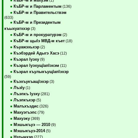
КъБР-м и махуэм
(1)
КъБР-м и Парламентым
(136)
КъБР-м и Правительствэм
(633)
КъБР-м и Президентым
къыхуатххэр
(3)
КъБР-м и прокуратурэм
(2)
КъБР-м щыIэ МВД-м къет
(18)
Къуажэхьхэр
(2)
Къэбэрдей Адыгэ Хасэ
(12)
Къэрал Iуэху
(9)
Къэрал IуэхущIапIэхэм
(11)
Къэрал къулыкъущIапIэхэр
(59)
КъэхъукъащIэхэр
(3)
ЛъэIу
(1)
Лъэпкъ Iуэху
(281)
Лъэпкъхэр
(5)
Малъхъэдис
(326)
Махуэгъэпс
(79)
Махуэку
(369)
Мэшыкъуэ — 2010
(9)
Мэшыкъуэ-2014
(5)
Нэтынхэр
(227)