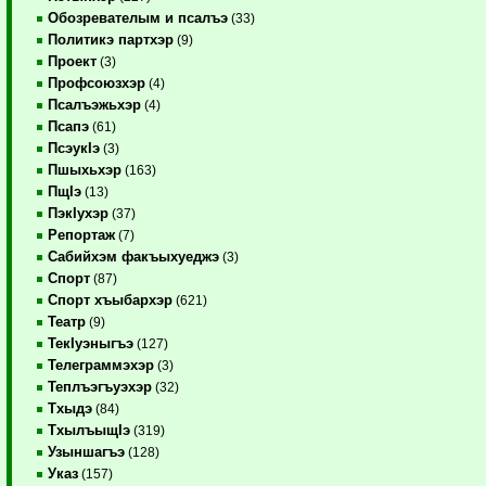
Обозревателым и псалъэ
(33)
Политикэ партхэр
(9)
Проект
(3)
Профсоюзхэр
(4)
Псалъэжьхэр
(4)
Псапэ
(61)
ПсэукIэ
(3)
Пшыхьхэр
(163)
ПщIэ
(13)
ПэкIухэр
(37)
Репортаж
(7)
Сабийхэм факъыхуеджэ
(3)
Спорт
(87)
Спорт хъыбархэр
(621)
Театр
(9)
ТекIуэныгъэ
(127)
Телеграммэхэр
(3)
Теплъэгъуэхэр
(32)
Тхыдэ
(84)
ТхылъыщIэ
(319)
Узыншагъэ
(128)
Указ
(157)