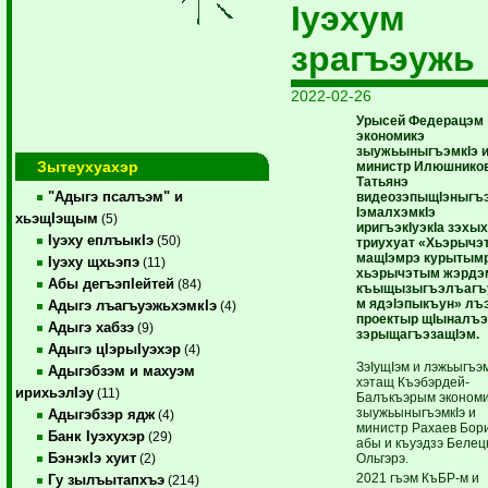
Iуэхум
зрагъэужь
2022-02-26
Урысей Федерацэм
экономикэ
зыужьыныгъэмкIэ 
Зытеухуахэр
министр Илюшнико
Татьянэ
"Адыгэ псалъэм" и
видеозэпыщIэныгъ
IэмалхэмкIэ
хьэщIэщым
(5)
иригъэкIуэкIа зэхы
Iуэху еплъыкIэ
(50)
триухуат «Хьэрычэ
мащIэмрэ курытымр
Iуэху щхьэпэ
(11)
хьэрычэтым жэрдэ
Абы дегъэпIейтей
(84)
къыщызыгъэлъагъ
м ядэIэпыкъун» лъ
Адыгэ лъагъуэжьхэмкIэ
(4)
проектыр щIыналъ
Адыгэ хабзэ
(9)
зэрыщагъэзащIэм.
Адыгэ цIэрыIуэхэр
(4)
ЗэIущIэм и лэжьыгъэ
Адыгэбзэм и махуэм
хэтащ Къэбэрдей-
ирихьэлIэу
(11)
Балъкъэрым экономи
зыужьыныгъэмкIэ и
Адыгэбзэр ядж
(4)
министр Рахаев Бор
Банк Iуэхухэр
(29)
абы и къуэдзэ Белец
БэнэкIэ хуит
Ольгэрэ.
(2)
2021 гъэм КъБР-м и
Гу зылъытапхъэ
(214)