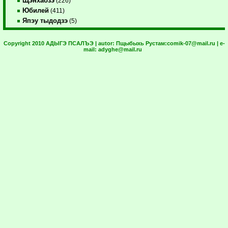
Щэнхабзэ
(226)
Юбилей
(411)
Япэу тыдодзэ
(5)
Copyright 2010 АДЫГЭ ПСАЛЪЭ | autor:
Пщыбыхь Рустам:
comik-07@mail.ru
| e-
mail:
adyghe@mail.ru