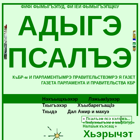
ФИФI ФЫМЫГЪЭПУД, ФИ IЕЙ ФЫМЫГЪЭПЩКIУ
АДЫГЭ
ПСАЛЪЭ
КъБР-м И ПАРЛАМЕНТЫМРЭ ПРАВИТЕЛЬСТВЭМРЭ Я ГАЗЕТ
ГАЗЕТА ПАРЛАМЕНТА И ПРАВИТЕЛЬСТВА КБР
Нэхъыщхьэхэр
Лэжьакlуэхэр
Тхыгъэхэр
Хъыбарегъащlэ
Тхыдэ
Дал Амир и махуэ
«
Псалъэм псэ хэлъмэ…
«ТекIуэныгъэм и мафIэгур»
Налшык къэсащ
»
Хьэрычэт