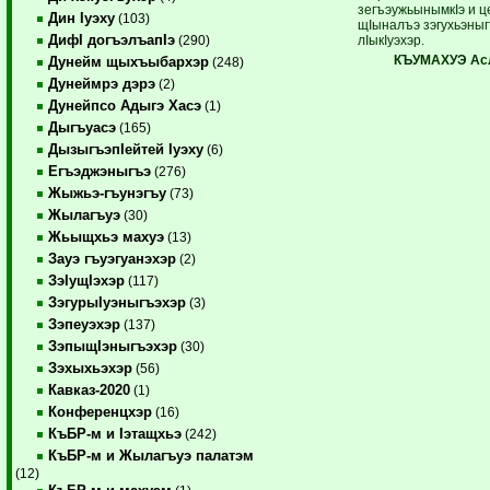
зегъэужьынымкIэ и ц
Дин Iуэху
(103)
щIыналъэ зэгухьэныг
ДифI догъэлъапIэ
лIыкIуэхэр.
(290)
КЪУМАХУЭ Ас
Дунейм щыхъыбархэр
(248)
Дунеймрэ дэрэ
(2)
Дунейпсо Адыгэ Хасэ
(1)
Дыгъуасэ
(165)
ДызыгъэпIейтей Iуэху
(6)
Егъэджэныгъэ
(276)
Жыжьэ-гъунэгъу
(73)
Жылагъуэ
(30)
Жьыщхьэ махуэ
(13)
Зауэ гъуэгуанэхэр
(2)
ЗэIущIэхэр
(117)
ЗэгурыIуэныгъэхэр
(3)
Зэпеуэхэр
(137)
ЗэпыщIэныгъэхэр
(30)
Зэхыхьэхэр
(56)
Кавказ-2020
(1)
Конференцхэр
(16)
КъБР-м и Iэтащхьэ
(242)
КъБР-м и Жылагъуэ палатэм
(12)