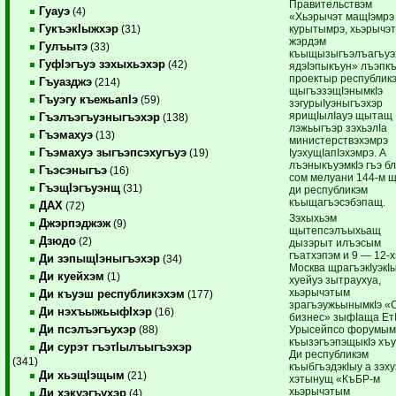
Правительствэм
Гуауэ
(4)
«Хьэрычэт мащIэмрэ
ГукъэкIыжхэр
курытымрэ, хьэрычэ
(31)
жэрдэм
Гулъытэ
(33)
къыщызыгъэлъагъуэ
ГуфIэгъуэ зэхыхьэхэр
(42)
ядэIэпыкъун» лъэпк
проектыр республик
Гъуазджэ
(214)
щыгъэзэщIэнымкIэ
Гъуэгу къежьапIэ
(59)
зэгурыIуэныгъэхэр
ярищIылIауэ щытащ
Гъэлъэгъуэныгъэхэр
(138)
лэжьыгъэр зэхьэлIа
Гъэмахуэ
(13)
министерствэхэмрэ
Гъэмахуэ зыгъэпсэхугъуэ
IуэхущIапIэхэмрэ. А
(19)
лъэныкъуэмкIэ гъэ бл
Гъэсэныгъэ
(16)
сом мелуани 144-м щ
ГъэщIэгъуэнщ
(31)
ди республикэм
къыщагъэсэбэпащ.
ДАХ
(72)
Зэхыхьэм
Джэрпэджэж
(9)
щытепсэлъыхьащ
Дзюдо
(2)
дызэрыт илъэсым
гъатхэпэм и 9 — 12-
Ди зэпыщIэныгъэхэр
(34)
Москва щрагъэкIуэкI
Ди куейхэм
(1)
хуейуэ зытраухуа,
хьэрычэтым
Ди къуэш республикэхэм
(177)
зрагъэужьынымкIэ «
Ди нэхъыжьыфIхэр
(16)
бизнес» зыфIаща Ет
Ди псэлъэгъухэр
Урысейпсо форумым
(88)
къызэгъэпэщыкIэ хъу
Ди сурэт гъэтIылъыгъэхэр
Ди республикэм
(341)
къыбгъэдэкIыу а зэх
Ди хьэщIэщым
(21)
хэтынущ «КъБР-м
хьэрычэтым
Ди хэкуэгъухэр
(4)