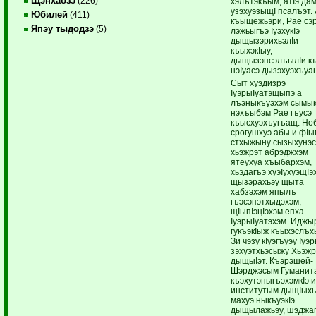
Щэнхабзэ
(226)
хэлътэкъым, атIэ да
узэхуэзыщI псалъэт.
Юбилей
(411)
къыщежьэри, Рае сэ
Япэу тыдодзэ
(5)
лэжьыгъэ IуэхукIэ
дыщызэрихьэлIи
къыхэкIыу,
дыщызэпсэлъылIи к
нэIуасэ дызэхуэхъуа
Сыт хуэдизрэ
IуэрыIуатэщыпэ а
лъэныкъуэхэм сымык
нэхъыбэм Рае гъусэ
къысхуэхъугъащ. Но
срогушхуэ абы и фIы
стхыжыну сызыхунэ
хьэжрэт абрэджхэм
ятеухуа хъыбархэм,
хьэдагъэ хуэIухуэщIэ
щызэрахьэу щыта
хабзэхэм япылъ
гъэсэпэтхыдэхэм,
щIыпIэцIэхэм епха
IуэрыIуатэхэм. Иджы
гукъэкIыж къыхэслъх
Зи чэзу кIуэгъуэу Iуэ
зэхуэтхьэсыжу Хьэж
дыщыIэт. Къэрэшей-
Шэрджэсым Гуманит
къэхутэныгъэхэмкIэ 
институтым дыщIыхь
махуэ ныкъуэкIэ
дыщылажьэу, шэджа