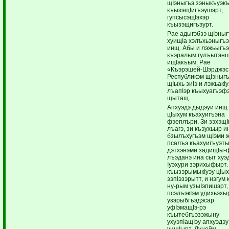
щIэныгъэ зэныкъуэк
къызэщIигъэушэрт,
гупсысэщIэхэр
къызэщигъэурт.
Рае адыгэбзэ щIэны
хуищIа хэлъхьэныгъ
инщ. Абы и лэжьыгъ
къэралым гулъытэн
ищIакъым. Рае
«Къэрэшей-Шэрджэс
Республикэм щIэныгъ
щIыхь зиIэ и лэжьакIу
лъапIэр къыхуагъэф
щытащ.
Апхуэдэ дыдэуи инщ
цIыхум къахуигъэна
фэеплъри. Зи зэхэщI
лъагэ, зи къэухьыр и
бзылъхугъэм щIэми 
псалъэ къахуигъуэт
дэтхэнэми задищIы-
лъэданэ ина сыт хуэ
Iуэхури зэрихыфырт.
къызэрымыкIуэу цIы
зэпIэзэрытт, и нэгум
ну-рым узыIэпишэрт,
псэлъэкIэм удихьэхы
узэрыбгъэдэсар
уфIэмащIэ-рэ
къытебгъэзэжыну
ухуэпIащIэу апхуэдэу
уищIырт. Дунейм