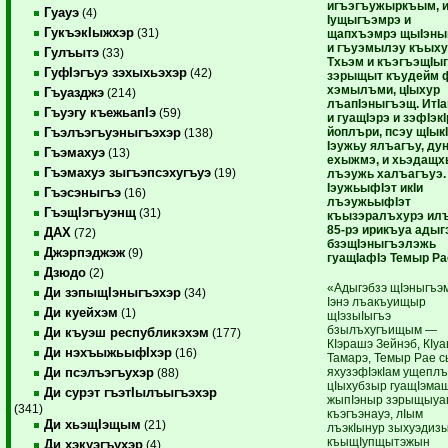
игъэгъужыркъым, 
Гуауэ
(4)
Iущыгъэмрэ и
ГукъэкIыжхэр
(31)
щапхъэмрэ щыIэны
и гъуэмылэу къыхущ
Гулъытэ
(33)
Тхьэм и къэгъэщIы
ГуфIэгъуэ зэхыхьэхэр
(42)
зэрыщыт къудейм ф
хэмылъми, цIыхур
Гъуазджэ
(214)
лъапIэныгъэщ. ИтIа
Гъуэгу къежьапIэ
(59)
и гуащIэрэ и зэфIэк
йоплъри, псэу щIык
Гъэлъэгъуэныгъэхэр
(138)
Iэужьу ялъагъу, ду
Гъэмахуэ
(13)
ехыжмэ, и хьэдащх
Гъэмахуэ зыгъэпсэхугъуэ
(19)
лъэужь халъагъуэ.
IэужьыфIэт икIи
Гъэсэныгъэ
(16)
лъэужьыфIэт
ГъэщIэгъуэнщ
(31)
къызэралъхурэ ил
85-рэ ирикъуа адыг
ДАХ
(72)
бзэщIэныгъэлэжь
Джэрпэджэж
(9)
гуащIафIэ Темыр Ра
Дзюдо
(2)
«Адыгэбзэ щIэныгъэ
Ди зэпыщIэныгъэхэр
(34)
Iэнэ лъакъуищыр
Ди куейхэм
(1)
щIэзыIыгъэ
бзылъхугъищым —
Ди къуэш республикэхэм
(177)
КIэрашэ Зейнэб, КIу
Ди нэхъыжьыфIхэр
(16)
Тамарэ, Темыр Рае 
яхузэфIэкIам ущеплък
Ди псэлъэгъухэр
(88)
цIыхубзыр гуащIэма
Ди сурэт гъэтIылъыгъэхэр
жыпIэныр зэрыщыуа
(341)
къэгъэнауэ, лIым
Ди хьэщIэщым
(21)
лъэкIынур зыхуэдиз
къыщIупщытэжын
Ди хэкуэгъухэр
(4)