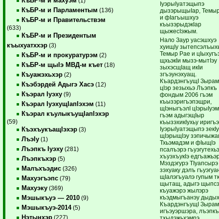
КъБР-м и махуэм
(1)
IуэрыIуатэщыпэ
КъБР-м и Парламентым
(136)
дызэрыщыIар, Темы
и фIагъышхуэ
КъБР-м и Правительствэм
къызэрыдэкIар
(633)
щыжесIэжым.
КъБР-м и Президентым
Нало Заур уасэшхуэ
къыхуатххэр
(3)
хуищIу зытепсэлъых
Темыр Рае и цIыхугъ
КъБР-м и прокуратурэм
(2)
щхьэкIи мызэ-мытIэу
КъБР-м щыIэ МВД-м къет
(18)
зыхэсщIащ икIи
згъэунэхуащ.
Къуажэхьхэр
(2)
КъардэнгъущI Зырам
Къэбэрдей Адыгэ Хасэ
(12)
цIэр зезыхьэ Лъэпкъ
Къэрал Iуэху
(9)
фондым 2006 гъэм
къызэригъэпэщри,
Къэрал IуэхущIапIэхэм
(11)
щIэныгъэлI цIэрыIуэ
Къэрал къулыкъущIапIэхэр
гъэм адыгэщIыр
(59)
къызэхикIухьу иригъэ
IуэрыIуатэщыпэ зекI
КъэхъукъащIэхэр
(3)
щIэрыщIэу зэпичыжа
ЛъэIу
(1)
Тхьэмадэм и фIыщIэ
Лъэпкъ Iуэху
(281)
псалъэрэ гъуэгутехь
хъуэхъукIэ едгъажьэ
Лъэпкъхэр
(5)
Мэздэгурэ ТIуапсырэ
Малъхъэдис
(326)
зэхуаку дэлъ гъуэгуа
щIалэгъуалэ гупым тк
Махуэгъэпс
(79)
щытащ, адыгэ щыпс
Махуэку
(369)
къуажэрэ жылэрэ
къэдмыгъанэу дыдых
Мэшыкъуэ — 2010
(9)
КъардэнгъущI Зыра
Мэшыкъуэ-2014
(5)
игъэуэршэра, лъэпк
Нэтынхэр
(227)
тхыдэжьхэмрэ