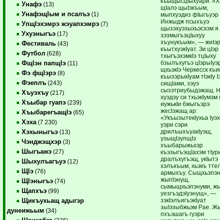
къыщысцIыхуари. «Х
Унафэ
(13)
щIалэ щыIэкъым,
УнафэщIым и псалъэ
(1)
мыпхуэдиз фIыгъуэр
Инжыдж псыхъуэ
УпщIэхэмрэ жэуапхэмрэ
(7)
щызэхуэзыхьэсхэм я
Ухуэныгъэ
(17)
зэзмыгъэцIыхуу
хъунукъым», — жиIэ
Фестиваль
(43)
къытхуэкIуат. Зи цIэр
Футбол
(628)
тхыгъэхэмкIэ тцIыху
бзылъхугъэ цIэрыIуэ
ФщIэн папщIэ
(11)
щхьэкIэ Черкесск къи
Фэ фщIэрэ
(8)
къызэрыкIуам тIэкIу I
Фэеплъ
(243)
сищIами, зэуэ
сызэтриубыдэжащ. 
Хъуэхъу
(217)
хуэдэу си тхьэкIумэм
Хъыбар гуапэ
(239)
иужькIи бжыгъэрэ
жесIэжащ ар:
ХъыбарегъащIэ
(65)
«УкъызытекIухьа Iуэ
Хэха
(7 230)
уэри сэри
дрилъыхъуакIуэщ,
Хэхыныгъэ
(13)
узыщIэупщIэ
Чэнджэщхэр
(3)
хъыбарыжьхэр
Шыгъажэ
(27)
къэзыгъэщIахэм тIур
дралъхугъэщ, укIытэ
Шыхулъагъуэ
(12)
хэлъкъым, хьэкъ тт
ЩIэ
(76)
армыхъу. Сыщхьэпэн
жыпIэнущ,
ЩIэныгъэ
(74)
сымыщхьэпэнуми, жы
Щапхъэ
(99)
уезгъэдэIуэнущ», —
зэкIэлъигъэкIуат
Щикъухьащ адыгэр
зыIэзыбжьэм Рае. Жы
дунеижьым
(34)
пхъэшагъ гуэри