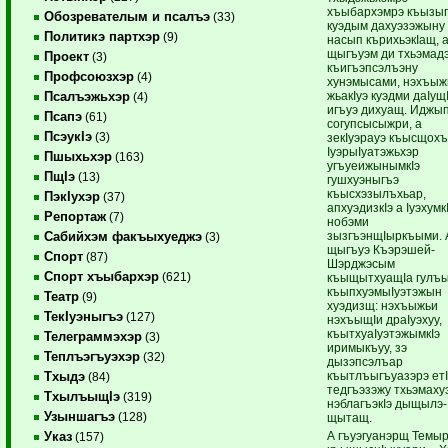
хъыбархэмрэ къызы
Обозревателым и псалъэ
(33)
куэдым дахуэзэжыну
Политикэ партхэр
(9)
насып кърихьэкIащ, 
щыгъуэм ди тхьэмад
Проект
(3)
къигъэпсэлъэну
Профсоюзхэр
(4)
хунэмысами, нэхъыж
жьакIуэ куэдми даIущ
Псалъэжьхэр
(4)
игъуэ дихуащ. Иджы
Псапэ
(61)
согупсысыжри, а
ПсэукIэ
(3)
зекIуэрауэ къысщох
IуэрыIуатэжьхэр
Пшыхьхэр
(163)
угъуеижынымкIэ
ПщIэ
(13)
гушхуэныгъэ
къысхэзылъхьар,
ПэкIухэр
(37)
апхуэдизкIэ а Iуэхумк
Репортаж
(7)
нобэми
зызгъэнщIыркъыми.
Сабийхэм факъыхуеджэ
(3)
щыгъуэ Къэрэшей-
Спорт
(87)
Шэрджэсым
Спорт хъыбархэр
(621)
къыщытхуащIа гулъ
къыпхуэмыIуэтэжын
Театр
(9)
хуэдизщ: нэхъыжьи
ТекIуэныгъэ
(127)
нэхъыщIи драIуэхуу,
къытхуаIуэтэжымкIэ
Телеграммэхэр
(3)
иримыкъуу, зэ
Теплъэгъуэхэр
(32)
дызэпсэлъар
къытлъыгъуазэрэ ет
Тхыдэ
(84)
тедгъэзэжу тхьэмаху
ТхылъыщIэ
(319)
нэблагъэкIэ дыщылэ-
Узыншагъэ
(128)
щытащ.
А гъуэгуанэрщ Темы
Указ
(157)