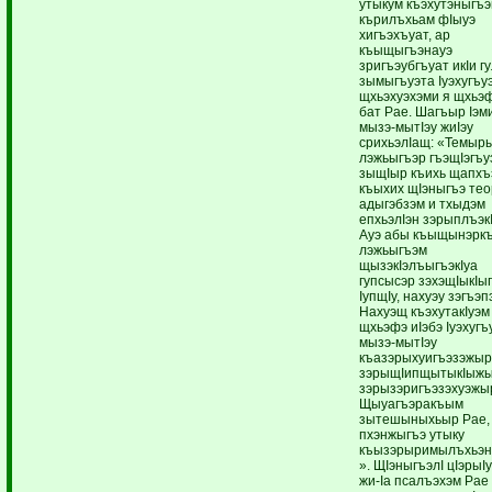
утыкум къэхутэныгъ
кърилъхьам фIыуэ
хигъэхъуат, ар
къыщыгъэнауэ
зригъэубгъуат икIи г
зымыгъуэта Iуэхугъу
щхьэхуэхэми я щхьэф
бат Рае. Шагъыр Iэм
мызэ-мытIэу жиIэу
срихьэлIащ: «Темыр
лэжьыгъэр гъэщIэгъу
зыщIыр къихь щапхъ
къыхих щIэныгъэ те
адыгэбзэм и тхыдэм
епхьэлIэн зэрыплъэк
Ауэ абы къыщынэрк
лэжьыгъэм
щызэкIэлъыгъэкIуа
гупсысэр зэхэщIыкIыг
IупщIу, нахуэу зэгъэ
Нахуэщ къэхутакIуэм
щхьэфэ иIэбэ Iуэхугъ
мызэ-мытIэу
къазэрыхуигъэзэжыр
зэрыщIипщытыкIыжы
зэрызэригъэзэхуэжы
Щыуагъэракъым
зытешыныхьыр Рае, 
пхэнжыгъэ утыку
къызэрыримылъхьэ
». ЩIэныгъэлI цIэрыI
жи-Iа псалъэхэм Рае