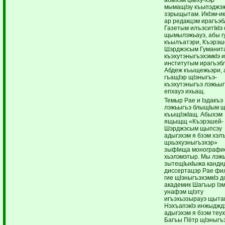
мымащIэу къыпэджэ
зэрыщытам. ИкIэм-и
ар редакцэм ирагъэб
Газетым илъэситIкIэ 
щымылэжьауэ, абы г
къылъатэри, Къэрэш
Шэрджэсым Гуманит
къэхутэныгъэхэмкIэ 
институтым ирагъэбл
Абдеж къыщежьэри, 
гъащIэр щIэныгъэ-
къэхутэныгъэ лэжьы
епхауэ ихьащ.
Темыр Рае и Iэдакъэ
лэжьыгъэ блыщIым щ
къыщIэкIащ. Абыхэм
ящыщщ «Къэрэшей-
Шэрджэсым щыпсэу
адыгэхэм я бзэм хэл
щхьэхуэныгъэхэр»
зыфIища монографи
хьэлэмэтыр. Мы лэж
зытещIыкIыжа канди
диссертацэр Рае фи
гие щIэныгъэхэмкIэ д
академик Шагъыр Iэ
унафэм щIэту
игъэхьэзырауэ щыта
НэхъапэкIэ инжыджд
адыгэхэм я бзэм теу
Багъы Пётр щIэныгъ