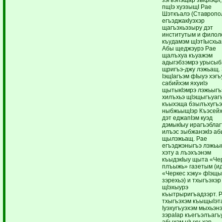
пщIэ хуэзыщI Рае
Шэткъалэ (Ставропо
егъэджакIуэхэр
щагъэхьэзыру дэт
институтым и филол
къудамэм щIэтIысхьа
Абы щеджэурэ Рае
щалъхуа къуажэм
адыгэбзэмрэ урысыб
щригъэ-джу лэжьащ.
IэщIагъэм фIыуэ хэгъ
сабийхэм яхуиIэ
щытыкIэмрэ лэжьыг
хилъхьэ щIэщыгъуаг
къыхэща бзылъхугъ
ныбжьыщIэр Къэсейх
дэт еджапIэм куэд
дэмыкIыу ирагъэблаг
илъэс зыбжанэкIэ а
щылэжьащ. Рае
егъэджэныгъэ лэжьы
хэту а лъэхъэнэм
къыдэкIыу щыта «Че
плъыжь» газетым (и
«Черкес хэку» фIэщ
зэрехьэ) и тхыгъэхэр
щIэхыурэ
къытрыригъадзэрт. 
тхыгъэхэм къыщыIэт
Iуэхугъуэхэм мыхьэн
зэраIар къегъэлъагъ
абыхэм цIыху-хэр