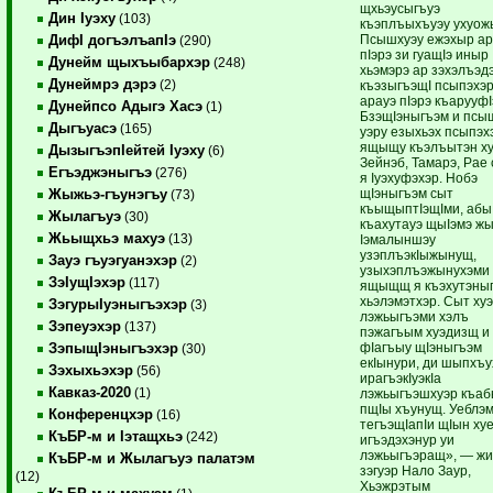
щхьэусыгъуэ
Дин Iуэху
(103)
къэплъыхъуэу ухуожь
Псышхуэу ежэхыр ар
ДифI догъэлъапIэ
(290)
пIэрэ зи гуащIэ иныр
Дунейм щыхъыбархэр
(248)
хьэмэрэ ар зэхэлъэд
Дунеймрэ дэрэ
(2)
къэзыгъэщI псыпэхэ
арауэ пIэрэ къарууф
Дунейпсо Адыгэ Хасэ
(1)
БзэщIэныгъэм и псы
Дыгъуасэ
(165)
уэру езыхьэх псыпэх
ящыщу къэлъытэн х
ДызыгъэпIейтей Iуэху
(6)
Зейнэб, Тамарэ, Рае
Егъэджэныгъэ
(276)
я Iуэхуфэхэр. Нобэ
щIэныгъэм сыт
Жыжьэ-гъунэгъу
(73)
къыщыптIэщIми, абы
Жылагъуэ
(30)
къахутауэ щыIэмэ жы
Жьыщхьэ махуэ
(13)
Iэмалыншэу
узэплъэкIыжынущ,
Зауэ гъуэгуанэхэр
(2)
узыхэплъэжынухэми
ЗэIущIэхэр
(117)
ящыщщ я къэхутэны
хьэлэмэтхэр. Сыт ху
ЗэгурыIуэныгъэхэр
(3)
лэжьыгъэми хэлъ
Зэпеуэхэр
(137)
пэжагъым хуэдизщ и
фIагъыу щIэныгъэм
ЗэпыщIэныгъэхэр
(30)
екIынури, ди шыпхъ
Зэхыхьэхэр
(56)
ирагъэкIуэкIа
Кавказ-2020
(1)
лэжьыгъэшхуэр къа
пщIы хъунущ. Уеблэ
Конференцхэр
(16)
тегъэщIапIи щIын х
КъБР-м и Iэтащхьэ
(242)
игъэдэхэнур уи
лэжьыгъэращ», — жи
КъБР-м и Жылагъуэ палатэм
зэгуэр Нало Заур,
(12)
Хьэжрэтым