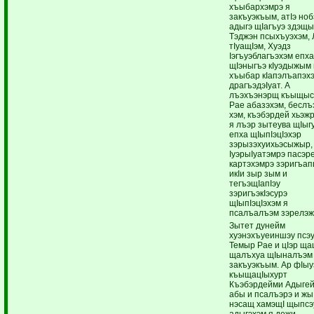
хъыбархэмрэ я
закъуэкъым, атIэ ноб
адыгэ щIагъуэ здэщ
Тэджэн псыхъуэхэм,
тIуащIэм, Хуэдз
Iэгъуэблагъэхэм епх
щIэныгъэ кIуэдыжым
хъыбар кIапэлъапэх
драгъэдэIуат. А
лъэхъэнэрщ къыщыс
Рае абазэхэм, беслъ
хэм, къэбэрдей хьэж
я лъэр зытеува щIыг
епха щIыпIэцIэхэр
зэрызэхуихьэсыжыр,
IуэрыIуатэмрэ пасэр
картэхэмрэ зэригъа
икIи зыр зым и
тегъэщIапIэу
зэригъэкIэсурэ
щIыпIэцIэхэм я
псалъалъэм зэрелэж
Зытет дунейм
хуэнэхъуеиншэу псэ
Темыр Рае и цIэр ща
щалъхуа щIыналъэм
закъуэкъым. Ар фIыу
къыщацIыхурт
Къэбэрдейми Адыгей
абы и псалъэрэ и жы
нэсащ хамэщI щыпсэ
адыгэхэм я дежи.