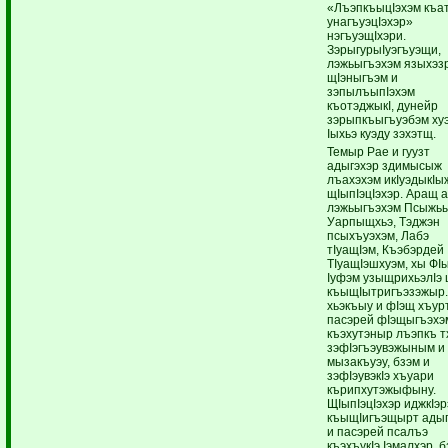
«ЛъэпкъыцIэхэм къат
унагъуэцIэхэр»
нэгъуэщIхэри.
ЗэрыгурыIуэгъуэщи,
лэжьыгъэхэм языхэз
щIэныгъэм и
зэпылъыпIэхэм
къотэджыкI, дунейр
зэрыпкъыгъуэбэм хуэ
Iыхьэ куэду зэхэтщ.
Темыр Рае и гуузт
адыгэхэр здимысыж
лъахэхэм икIуэдыкIы
щIыпIэцIэхэр. Аращ 
лэжьыгъэхэм Псыжь
Уарпыщхьэ, Тэджэн
псыхъуэхэм, Лабэ
тIуащIэм, Къэбэрдей
ТIуащIэшхуэм, хы ФI
Iуфэм узыщрихьэлIэ 
къыщIытригъэзэжыр.
хьэкъыу и фIэщ хъур
пасэрей фIэщыгъэхэ
къэхутэныр лъэпкъ 
зэфIэгъэувэжыным и
мызакъуэу, бзэм и
зэфIэувэкIэ хъуари
кърипхутэжыфыну.
ЩIыпIэцIэхэр иджкIэр
къыщIигъэщырт ады
и пасэрей псалъэ
къэхъукIэ Iэмалхэр, б