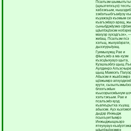
Псалъэм шымылъты
(щхьэтепхъуэ) теслъ
хабзэкъым, нышэдиб
зэкIэлъыбгъакIуэу къ
къуажэцIэ къомым си
къагъэкIауэ аращ, ж
сыныбдэкIуэмэ сфIэи
щIыпIэцIэхэм нобэре
махуэр хухэдгъэх», 
жиIащ. Псалъэм псэ
хэлъщ, жыхуаIэрати,
дызэгурыIуащ.
Гуимыхужщ Рае и
фIыгъэкIэ а ма-хуэм
къэсцIыхуауэ щыта,
Куэшхьэблэ щыщ Лъ
Аулдинрэ Алъэсчыр
щыщ Мамхэгъ Пагуэр
Абыхэм я жьабзэмрэ
щIэжымрэ апхуэдизкI
куути, сызылъэмыIэс
блэзгъэкIын
къызэрыхэкIынум шэ
хэлътэкъым. Рае и
псалъэкIэ куэд
къапкърытха хъуащ
абыхэм. Ауэ хьэлэмэ
дыдэр Инжыдж
псыхъуитIымрэ
Инжыджыщхьэрэ
ятеухуауэ къаIуэтэж
щIыпIэцIэхэмрэ