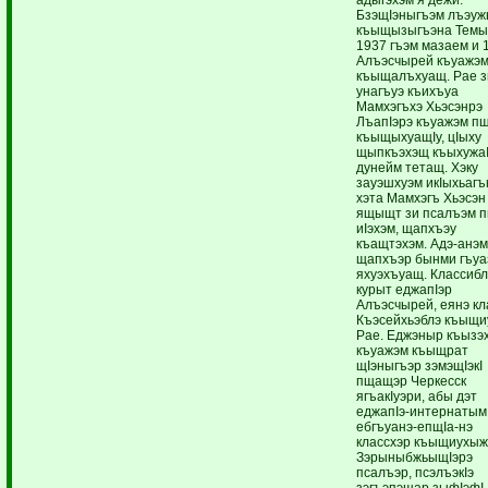
БзэщIэныгъэм лъэуж
къыщызыгъэна Темы
1937 гъэм мазаем и 
Алъэсчырей къуажэ
къыщалъхуащ. Рае з
унагъуэ къихъуа
Мамхэгъхэ Хьэсэнрэ
ЛъапIэрэ къуажэм пщ
къыщыхуащIу, цIыху
щыпкъэхэщ къыхужа
дунейм тетащ. Хэку
зауэшхуэм икIыхьагъ
хэта Мамхэгъ Хьэсэн
ящыщт зи псалъэм п
иIэхэм, щапхъэу
къащтэхэм. Адэ-анэм
щапхъэр бынми гъуа
яхуэхъуащ. Классибл
курыт еджапIэр
Алъэсчырей, еянэ к
Къэсейхьэблэ къыщ
Рае. Еджэныр къызэх
къуажэм къыщрат
щIэныгъэр зэмэщIэкI
пщащэр Черкесск
ягъакIуэри, абы дэт
еджапIэ-интернатым
ебгъуанэ-епщIа-нэ
классхэр къыщиухы
ЗэрыныбжьыщIэрэ
псалъэр, псэлъэкIэ
зэгъэпэщар зыфIэфI