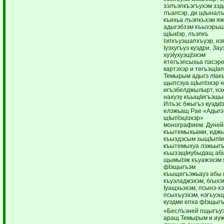
зэлъэпкъэгъухэм зэд
лъапсэр, ди щIынал
къихьа лъэпкъхэм я
адыгэбзэм къызэрыщ
щIыкIэр, лъэпкъ
Iэпхъуэшапхъуэр, нэ
Iуэхугъуэ куэдри. Зау
хуэIухуэщIэхэм
ятегъэпсыхьа пасэр
картэхэр и тегъэщIап
Темырым адыгэ лIак
щыпсэуа щIыпIэхэр 
игъэбелджылырт, нэ
нахуэу къыщIигъэщы
Илъэс бжыгъэ куэдкI
елэжьащ Рае «Адыгэ
щIыпIэцIэхэр»
монографием. Дуне
къытемыхьами, идж
къыздэсым зыщIыпI
къытемыхуа лэжьыг
къызэщIиубыдащ аб
щымыIэж къуажэхэм 
фIэщыгъэм
къыщегъэжьауэ абы
къуэладжэхэм, бгыхэ
Iуащхьэхэм, псынэ-хэ
псыхъуэхэм, нэгъуэщ
куэдми епха фIэщыгъ
«Беслъэней пщыгъу
аращ Темырым и иу