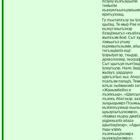
псэуху къэгъэшыпIи
текIыпIи
къахуилъыхъуакъым,
иригъуэзащ.
Гу лъытапхъэу зы Iу
щыIэщ. Те-мыр Рае и
къэхутэныгъэхэр
бзэщIэныгъэ «къабз
жыпхъэм йокI. Сыт х
лэжьыгъэ утыку
къримылъхьэми, аб
тегъэщIапIэ ещI
IуэрыIуатэр, тхыдэр,
археологиер, геогра
Сыт щыгъуи къитIэщ
Iуэхугъуэр, Нало Зау
жыIауэ, уардэунэ
щIегъэтIыс-хьэ. Апху
псалъэм папщIэ, Те
илъэс зыбжанэкIэ зэ
«Жанымбейхэ я
лъэпкъыр», «Шапсы
лъэпкъ Абатэхэр: ах
зыщыщымрэ Псыжь
къэIэпхъуэныр къызы
щхьэусыгъуэхэмрэ»,
«Кавказ къурш джаб
ущрихьэлIэ абазэ
щIыпIэцIэхэр», «Ады
пщы-уэркъ
лъэпкъыцIэхэмрэ
къуажэцIэхэмрэ»,