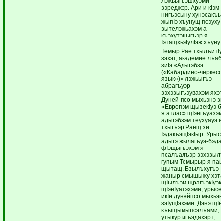
лэжьыгъэшхуэми
зэреджэр. Ари и кIэм
нигъэсыну хунэсакъы
жыпIэ хъунущ псэуху
зытелэжьахэм а
къэхутэныгъэр я
IэтащхьэIулIэж хъуну
Темыр Рае тхылъитI
зэхэт, академие лъа
зиIэ «Адыгэбзэ
(«Кабардино-черкес
язык»)» лэжьыгъэ
абрагъуэр
зэхэзыгъэувахэм яхэ
Дуней-псо мыхьэнэ з
«Европэм щызекIуэ 
я атлас» щIэнгъуазэ
адыгэбзэм теухуауэ 
тхыгъэр Раещ зи
IэдакъэщIэкIыр. Урыс
адыгэ жылагъуэ-бэд
фIэщыгъэхэм я
псалъалъэр зэхэзыл
гупым Темырыр я па
щытащ. Бзылъхугъэ
жаныр емышыжу хэ
щIылъэм щрагъэкIуэк
щIэнIуатэхэми, урыс
икIи дунейпсо мыхьэн
зэIущIэхэми. Дэнэ щI
къыщымыпсэлъами,
утыкур игъэдахэрт,