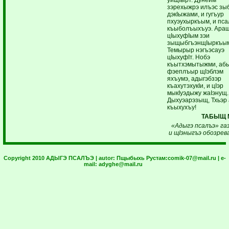
зэрехыжрэ илъэс зы
дэкIыжами, и гугъур
пхуэухыркъым, и пс
къыболъыхъуэ. Ара
цIыхуфIым зэи
зыщыбгъэнщIыркъы
Темырыр нэгъэсауэ
цIыхуфIт. Нобэ
къытхэмытыжми, аб
фэеплъыр щIэблэм
яхъумэ, адыгэбзэр
къахутэхукIи, и цIэр
мыкIуэдыжу жаIэнущ.
Дыхуэарэзыщ, Тхьэр
къыхухъу!
ТАБЫЩ М
«Адыгэ псалъэ» г
и щIэныгъэ обозрев
Copyright 2010 АДЫГЭ ПСАЛЪЭ | autor:
Пщыбыхь Рустам:
comik-07@mail.ru
| e-
mail:
adyghe@mail.ru