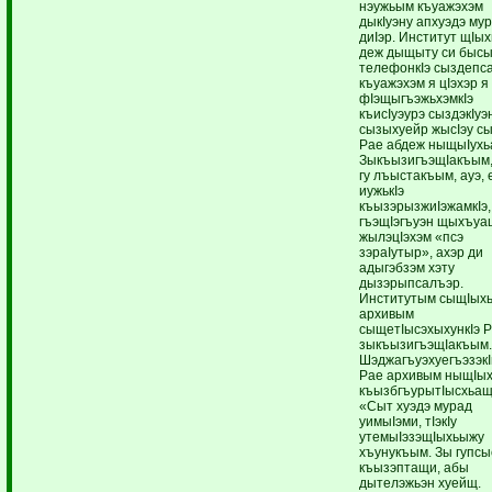
нэужьым къуажэхэм
дыкIуэну апхуэдэ му
диIэр. Институт щIых
деж дыщыту си быс
телефонкIэ сыздепс
къуажэхэм я цIэхэр я
фIэщыгъэжьхэмкIэ
къисIуэурэ сыздэкIуэ
сызыхуейр жысIэу с
Рае абдеж ныщыIухь
ЗыкъызигъэщIакъым,
гу лъыстакъым, ауэ,
иужькIэ
къызэрызжиIэжамкIэ,
гъэщIэгъуэн щыхъуа
жылэцIэхэм «псэ
зэраIутыр», ахэр ди
адыгэбзэм хэту
дызэрыпсалъэр.
Институтым сыщIых
архивым
сыщетIысэхыхункIэ 
зыкъызигъэщIакъым
Шэджагъуэхуегъэзэк
Рае архивым ныщIых
къызбгъурытIысхьащ
«Сыт хуэдэ мурад
уимыIэми, тIэкIу
утемыIэзэщIыхьыжу
хъунукъым. Зы гупсы
къызэптащи, абы
дытелэжьэн хуейщ.