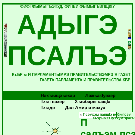
ФИФI ФЫМЫГЪЭПУД, ФИ IЕЙ ФЫМЫГЪЭПЩКIУ
АДЫГЭ
ПСАЛЪЭ
КъБР-м И ПАРЛАМЕНТЫМРЭ ПРАВИТЕЛЬСТВЭМРЭ Я ГАЗЕТ
ГАЗЕТА ПАРЛАМЕНТА И ПРАВИТЕЛЬСТВА КБР
Нэхъыщхьэхэр
Лэжьакlуэхэр
Тхыгъэхэр
Хъыбарегъащlэ
Тхыдэ
Дал Амир и махуэ
«
Псэухэм папщIэ ноби псэу
Хьэрычэт Iуэхум зраг
П
салъэм пс