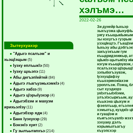
хэлъмэ…
2022-02-26
Зи дунейр Iыхьэр
зыхъуэжа цIыхуфI
уигу къыщыкIыжым
зы нэхугъэ гуэрым
узэщIещтэ. ГъащIэ
Зытеухуахэр
Iыхьэу абы дэбгъэк
закъуэкъым гум
"Адыгэ псалъэм" и
къыдридзеижыр, ат
хьэщIэщым
(5)
щIыкIэ-щытыкIэу иI
нэгум къыщIоувэж, 
Iуэху еплъыкIэ
(50)
псалъэхэр щIэрыщI
Iуэху щхьэпэ
(11)
зэпыбогъэувэж,
IуэхущIафэу
Абы дегъэпIейтей
(84)
къызэринэкIахэм
Адыгэ лъагъуэжьхэмкIэ
(4)
уроплъэж. Пэжщ, б
сыт хуэдизрэ
Адыгэ хабзэ
(9)
укIэлъыIэбэми,
Адыгэ цIэрыIуэхэр
(4)
улъэIэсыркъым, ау
Адыгэбзэм и махуэм
къыхэна цIыхум и
фэеплъыр, егъэле
ирихьэлIэу
(11)
хэмылъу, куэдкIэ ц
Адыгэбзэр ядж
(4)
и гуащIэм и
къигъэхъуапIэ мэхъ
Банк Iуэхухэр
(29)
зэхуаку дэлъ
БэнэкIэ хуит
(2)
нэрымылъагъу
къуэпсхэр
Гу зылъытапхъэ
(214)