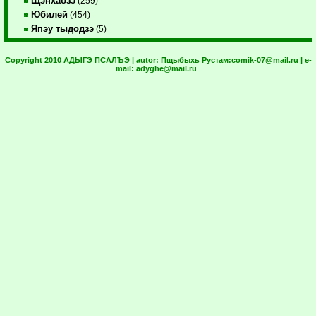
Щэнхабзэ
(259)
Юбилей
(454)
Япэу тыдодзэ
(5)
Copyright 2010 АДЫГЭ ПСАЛЪЭ | autor:
Пщыбыхь Рустам:
comik-07@mail.ru
| e-
mail:
adyghe@mail.ru