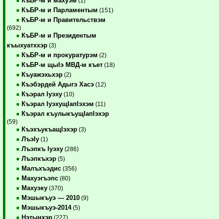
КъБР-м и махуэм
(1)
КъБР-м и Парламентым
(151)
КъБР-м и Правительствэм
(692)
КъБР-м и Президентым
къыхуатххэр
(3)
КъБР-м и прокуратурэм
(2)
КъБР-м щыIэ МВД-м къет
(18)
Къуажэхьхэр
(2)
Къэбэрдей Адыгэ Хасэ
(12)
Къэрал Iуэху
(10)
Къэрал IуэхущIапIэхэм
(11)
Къэрал къулыкъущIапIэхэр
(59)
КъэхъукъащIэхэр
(3)
ЛъэIу
(1)
Лъэпкъ Iуэху
(286)
Лъэпкъхэр
(5)
Малъхъэдис
(356)
Махуэгъэпс
(80)
Махуэку
(370)
Мэшыкъуэ — 2010
(9)
Мэшыкъуэ-2014
(5)
Нэтынхэр
(227)