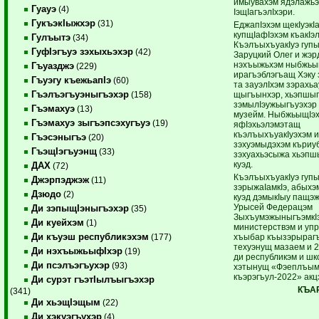
имыувахэм ядэлажьэ
Гуауэ
(4)
IэщIагъэлIхэри.
ГукъэкIыжхэр
(31)
ЕджапIэхэм щекIуэкI
купщIафIэхэм къакIэл
Гулъытэ
(34)
КъэлъыхъуакIуэ гуп
ГуфIэгъуэ зэхыхьэхэр
(42)
Заруцкий Олег и жэр
нэхъыжьхэм ныбжьы
Гъуазджэ
(229)
ирагъэблэгъащ Хэку 
Гъуэгу къежьапIэ
(60)
та зауэлIхэм зэрахь
Гъэлъэгъуэныгъэхэр
щыгъынхэр, хьэпшы
(158)
зэмылIэужьыгъуэхэр
Гъэмахуэ
(13)
музейм. НыбжьыщIэх
Гъэмахуэ зыгъэпсэхугъуэ
(19)
яфIэхьэлэмэтащ
къэлъыхъуакIуэхэм 
Гъэсэныгъэ
(20)
зэхуэмыдэхэм къриу
ГъэщIэгъуэнщ
(33)
зэхуахьэсыжа хьэп
куэд.
ДАХ
(72)
КъэлъыхъуакIуэ гупы
Джэрпэджэж
(11)
зэрыжаIамкIэ, абыхэ
Дзюдо
(2)
куэд дэмыкIыу пащэ
Урысей Федерацэм
Ди зэпыщIэныгъэхэр
(35)
ЗыхъумэжыныгъэмкIэ
Ди куейхэм
(1)
министерствэм и уп
Ди къуэш республикэхэм
хъыбар къызэрырагъ
(177)
техуэнущ мазаем и 2
Ди нэхъыжьыфIхэр
(19)
ди республикэм и шк
Ди псэлъэгъухэр
(93)
хэтынущ «Фэеплъым
къэрэгъул-2022» акц
Ди сурэт гъэтIылъыгъэхэр
КЪАР
(341)
Ди хьэщIэщым
(22)
Ди хэкуэгъухэр
(4)