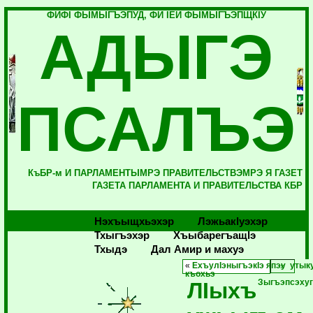
ФИФI ФЫМЫГЪЭПУД, ФИ IЕЙ ФЫМЫГЪЭПЩКIУ
АДЫГЭ
ПСАЛЪЭ
КъБР-м И ПАРЛАМЕНТЫМРЭ ПРАВИТЕЛЬСТВЭМРЭ Я ГАЗЕТ
ГАЗЕТА ПАРЛАМЕНТА И ПРАВИТЕЛЬСТВА КБР
Нэхъыщхьэхэр
Лэжьакlуэхэр
Тхыгъэхэр
Хъыбарегъащlэ
Тхыдэ
Дал Амир и махуэ
«
ЕхъулIэныгъэкIэ япэу уты
къохьэ
ЛIыхъ
Зыгъэпсэху