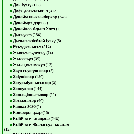
Дин Iуэху
(112)
ДифI догъэлъапIэ
(313)
Дунейм щыхъыбархэр
(248)
Дунеймрэ дэрэ
(2)
Дунейпсо Адыгэ Хасэ
(1)
Дыгъуасэ
(166)
ДызыгъэпIейтей Iуэху
(6)
Егъэджэныгъэ
(314)
Жыжьэ-гъунэгъу
(74)
Жылагъуэ
(39)
Жьыщхьэ махуэ
(13)
Зауэ гъуэгуанэхэр
(2)
ЗэIущIэхэр
(139)
ЗэгурыIуэныгъэхэр
(3)
Зэпеуэхэр
(144)
ЗэпыщIэныгъэхэр
(31)
Зэхыхьэхэр
(60)
Кавказ-2020
(1)
Конференцхэр
(16)
КъБР-м и Iэтащхьэ
(248)
КъБР-м и Жылагъуэ палатэм
(12)