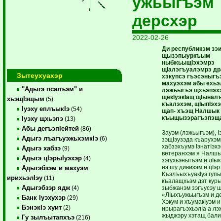
ужьыгъэм
дерсхэр
2022-02-26
Ди республикэм зэ
щызэпыуркъым
ныбжьыщIэхэмрэ
щIалэгъуалэмрэ дра
Зытеухуахэр
хэкупсэ гъэсэныгъ
махуэхэм абы ехьэ
"Адыгэ псалъэм" и
лэжьыгъэ щхьэпэх
щекIуэкIащ щIынал
хьэщIэщым
(5)
къалэхэм, щIыпIэх
Iуэху еплъыкIэ
(54)
щап- хъэщ Налшык
къыщызэрагъэпэща 
Iуэху щхьэпэ
(13)
Абы дегъэпIейтей
(86)
Зауэм (лэжьыгъэм), I
Адыгэ лъагъуэжьхэмкIэ
(6)
зэщIэузэда къарухэм
хабзэхъумэ IэнатIэхэ
Адыгэ хабзэ
(9)
ветеранхэм я Налшы
Адыгэ цIэрыIуэхэр
(4)
зэгухьэныгъэм и лIык
нэ шу дивизэм и цIэр
Адыгэбзэм и махуэм
КъэлъыхъуакIуэ гупы
ирихьэлIэу
(11)
къалащхьэм дэт кур
Адыгэбзэр ядж
зыбжанэм зэгъусэу щ
(4)
«ЛIыхъужьыгъэм и д
Банк Iуэхухэр
(29)
Хэкум и хъумакIуэм 
БэнэкIэ хуит
(2)
ирырагъэхьэлIа а лэ
жыджэру хэтащ бали
Гу зылъытапхъэ
(216)