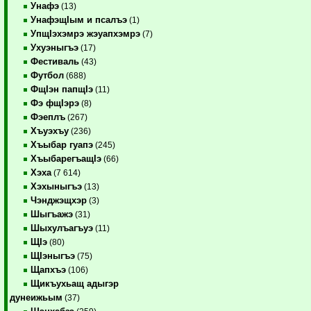
Унафэ
(13)
УнафэщIым и псалъэ
(1)
УпщIэхэмрэ жэуапхэмрэ
(7)
Ухуэныгъэ
(17)
Фестиваль
(43)
Футбол
(688)
ФщIэн папщIэ
(11)
Фэ фщIэрэ
(8)
Фэеплъ
(267)
Хъуэхъу
(236)
Хъыбар гуапэ
(245)
ХъыбарегъащIэ
(66)
Хэха
(7 614)
Хэхыныгъэ
(13)
Чэнджэщхэр
(3)
Шыгъажэ
(31)
Шыхулъагъуэ
(11)
ЩIэ
(80)
ЩIэныгъэ
(75)
Щапхъэ
(106)
Щикъухьащ адыгэр
дунеижьым
(37)