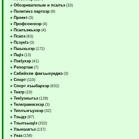
Обозревателым и псалъэ
(33)
Политикэ партхэр
(9)
Проект
(3)
Профсоюзхэр
(4)
Псалъэжьхэр
(4)
Псапэ
(63)
ПсэукIэ
(3)
Пшыхьхэр
(172)
ПщIэ
(13)
ПэкIухэр
(41)
Репортаж
(7)
Сабийхэм факъыхуеджэ
(3)
Спорт
(110)
Спорт хъыбархэр
(632)
Театр
(10)
ТекIуэныгъэ
(128)
Телеграммэхэр
(3)
Теплъэгъуэхэр
(32)
Тхыдэ
(97)
ТхылъыщIэ
(332)
Узыншагъэ
(137)
Указ
(158)