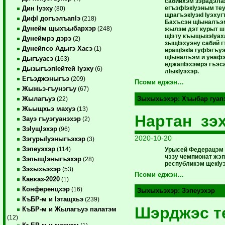
сабийхэм зэрадэла
егъэфIэкIуэным те
Дин Iуэху
(80)
щрагъэкIуэкI Iуэхуг
ДифI догъэлъапIэ
(218)
Бахъсэн щIыналъэ
Дунейм щыхъыбархэр
(248)
жылэм дэт курыт ш
щIэту къыщызэIуаха
Дунеймрэ дэрэ
(2)
зыщIэхуэну сабий г
Дунейпсо Адыгэ Хасэ
(1)
иращIэкIа гуфIэгъ
щIыналъэм и унаф
Дыгъуасэ
(163)
еджапIэхэмрэ гъэс
ДызыгъэпIейтей Iуэху
(6)
лIыкIуэхэр.
Егъэджэныгъэ
(209)
Псоми еджэн…
Жыжьэ-гъунэгъу
(67)
Жылагъуэ
Зыхыхьэхэр:
Хъыбар гуап
(22)
Жьыщхьэ махуэ
(13)
Нартан зэ
Зауэ гъуэгуанэхэр
(2)
ЗэIущIэхэр
(96)
2020-10-20
ЗэгурыIуэныгъэхэр
(3)
Зэпеуэхэр
(114)
Урысей Федерацэм 
чэзу чемпионат жэп
ЗэпыщIэныгъэхэр
(28)
республикэм щекIуэ
Зэхыхьэхэр
(53)
Псоми еджэн…
Кавказ-2020
(1)
Конференцхэр
(16)
Зыхыхьэхэр:
Зэпеуэхэр
КъБР-м и Iэтащхьэ
(239)
Шэрджэс т
КъБР-м и Жылагъуэ палатэм
(12)