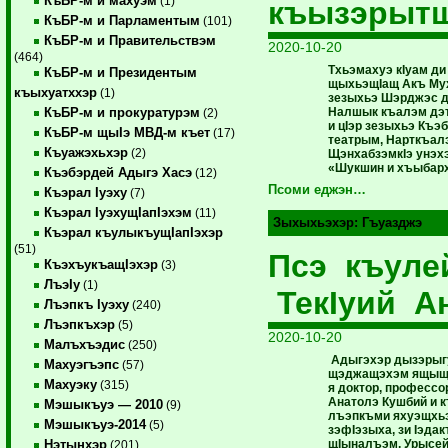
КъБР-м и махуэм
(1)
къызэрыт
КъБР-м и Парламентым
(101)
КъБР-м и Правительствэм
2020-10-20
(464)
Тхьэмахуэ кIуам д
КъБР-м и Президентым
щыхьэщIащ Акъ Мух
къыхуатххэр
(1)
зезыхьэ Шэрджэс д
Налшык къалэм дэт
КъБР-м и прокуратурэм
(2)
и цIэр зезыхьэ Къэ
КъБР-м щыIэ МВД-м къет
(17)
театрым, Нарткъалэ
Къуажэхьхэр
(2)
ЩэнхабзэмкIэ унэ
«Шукшин и хъыбарх
Къэбэрдей Адыгэ Хасэ
(12)
Псоми еджэн…
Къэрал Iуэху
(7)
Къэрал IуэхущIапIэхэм
(11)
Зыхыхьэхэр:
Гъуазджэ
Къэрал къулыкъущIапIэхэр
(51)
Псэ къуле
КъэхъукъащIэхэр
(3)
ЛъэIу
(1)
ТекIуий А
Лъэпкъ Iуэху
(240)
Лъэпкъхэр
(5)
2020-10-20
Малъхъэдис
(250)
Адыгэхэр дызэрыг
Махуэгъэпс
(57)
щэджащэхэм ящыщ
Махуэку
(315)
я доктор, профессор
Анатолэ Кушбий и 
Мэшыкъуэ — 2010
(9)
лъэпкъми яхуэщхьэ
Мэшыкъуэ-2014
(5)
зэфIэзыха, зи Iэдак
щIыналъэм, Урысей
Нэтынхэр
(201)