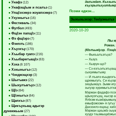
дагъэкIат. Къэзыг
Унафэ
(12)
къуэрылъхуитIымр
УнафэщIым и псалъэ
(1)
Псоми еджэн…
УпщIэхэмрэ жэуапхэмрэ
(7)
Ухуэныгъэ
(16)
Зыхыхьэхэр:
ТекIуэныгъэ
Фестиваль
(34)
Футбол
(493)
2020-10-20
ФщIэн папщIэ
(11)
Фэ фщIэрэ
(7)
ЛIы 
Фэеплъ
(186)
Роман.
Хъуэхъу
(170)
(КIэлъыкIуэр.
ПэщI
Хъыбар гуапэ
(216)
— Фыкъалъэгъуа?
ХъыбарегъащIэ
— Хьэуэ.
(63)
— Хьэрун-щэ?
Хэха
(6 107)
— Сэ езгъэлъэгъуащ,
Хэхыныгъэ
(12)
сыхуимытыжу.
Чэнджэщхэр
(3)
— И лъапэ къыдезг
Шыгъажэ
(22)
щремыгугъ. Си къуэр
зищIыжауэ. Зыми игу
Шыхулъагъуэ
(12)
зыгуэр хуримыгъэтха
ЩIэ
(64)
Мэржан фадафэ псом
ЩIэныгъэ
(64)
щIыхуэгъущ, нысэр 
ЯлIхэм къакIэрымыху
Щапхъэ
(87)
емыфэжхэм» я гугъу
Щикъухьащ адыгэр
Дахэзилэ ещхьу, хаб
Мэржан щхьэкIэ зыуа
дунеижьым
(27)
хуэдэ тхьэмыщкIэжьх