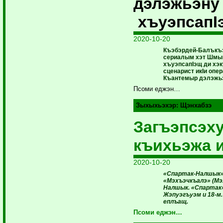
дэлэжьэну
хъуэпсапI
2020-10-20
Къэбэрдей-Балъкъ
сериалым хэт Шмык
хъуэпсапIэщ ди хэк
сценарист икIи опе
Къантемыр дэлэжь
Псоми еджэн…
Зыхыхьэхэр:
Щэнхабзэ
Загъэпсэх
къихьэжа 
2020-10-20
«Спартак-Налшык»
«Мэхъэчкъалэ» (Мэхъ
Налшык. «Спартак
Жэпуэгъуэм и 18-м.
еплъащ.
Псоми еджэн…