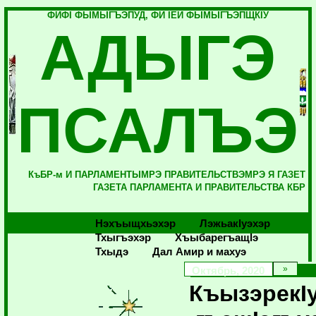
ФИФI ФЫМЫГЪЭПУД, ФИ IЕЙ ФЫМЫГЪЭПЩКIУ
АДЫГЭ
ПСАЛЪЭ
КъБР-м И ПАРЛАМЕНТЫМРЭ ПРАВИТЕЛЬСТВЭМРЭ Я ГАЗЕТ
ГАЗЕТА ПАРЛАМЕНТА И ПРАВИТЕЛЬСТВА КБР
Нэхъыщхьэхэр
Лэжьакlуэхэр
Тхыгъэхэр
Хъыбарегъащlэ
Тхыдэ
Дал Амир и махуэ
Октябрь, 2020
КъызэрекIу