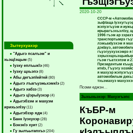
гъэщIэгъу
2020-10-20
СССР-м «Автомоби
зыфIаща Iуэхугъуэр
жэпуэгъуэм и иужь
ирырагъэхьэлIэу, 
1996 гъэм ар зэра
транспортымрэ гъу
лэжьакIуэхэм я ма
Зытеухуахэр
дэкIауэ, автомоби
гъуэгуухуэхэмрэ я 
"Адыгэ псалъэм" и
зэрызэщхьэщыкIыр
хьэщIэщым
(5)
гъэм гъатхэпэм и 2
Президентым къыди
Iуэху еплъыкIэ
(46)
иткIэ, Гъуэгу хозя
Iуэху щхьэпэ
(8)
я махуэр жэпуэгъуэ
автомобилым дихьэ
Абы дегъэпIейтей
(80)
тхьэмахуэ махуэхэ
Адыгэ лъагъуэжьхэмкIэ
(2)
Псоми еджэн…
Адыгэ хабзэ
(3)
Адыгэ цIэрыIуэхэр
(4)
Зыхыхьэхэр:
Махуэгъэпс
Адыгэбзэм и махуэм
КъБР-м
ирихьэлIэу
(11)
Адыгэбзэр ядж
(4)
Коронави
Банк Iуэхухэр
(28)
БэнэкIэ хуит
(2)
кIэлъыпл
Гу зылъытапхъэ
(204)