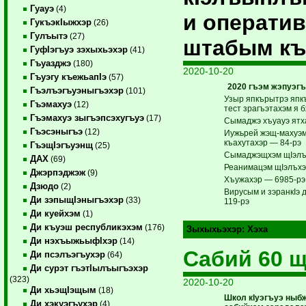
Гуауэ
(4)
и операти
ГукъэкIыжхэр
(26)
Гулъытэ
(27)
штабым къ
ГуфIэгъуэ зэхыхьэхэр
(41)
Гъуазджэ
(180)
2020-10-20
Гъуэгу къежьапIэ
(57)
2020 гъэм жэпуэгъ
Гъэлъэгъуэныгъэхэр
(101)
Узыр япкърытрэ япк
Гъэмахуэ
(12)
тест зрагъэтахэм я 
Гъэмахуэ зыгъэпсэхугъуэ
(17)
Сымаджэ хъуауэ ятх
Гъэсэныгъэ
(12)
Иужьрей жэщ-махуэ
къахутахэр — 84-рэ
ГъэщIэгъуэнщ
(25)
Сымаджэщхэм щIэлъ
ДАХ
(69)
Реанимацэм щIэлъхэ
Джэрпэджэж
(9)
Хъужахэр — 6985-рэ
Дзюдо
(2)
Вирусым и зэранкIэ
Ди зэпыщIэныгъэхэр
(33)
119-рэ
Ди куейхэм
(1)
Ди къуэш республикэхэм
(176)
Зыхыхьэхэр:
Хэха
Ди нэхъыжьыфIхэр
(14)
Сабий 60 щ
Ди псэлъэгъухэр
(64)
Ди сурэт гъэтIылъыгъэхэр
(323)
2020-10-20
Ди хьэщIэщым
(18)
Школ кIуэгъуэ ны
Ди хэкуэгъухэр
(4)