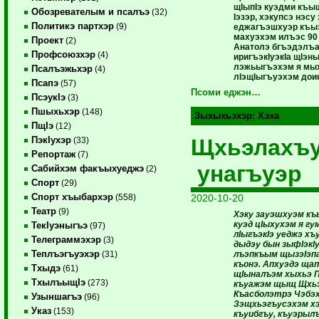
щIыпIэ куэдми къы
Обозревателым и псалъэ
(32)
Iэзэр, хэкупсэ нэсу
Политикэ партхэр
(9)
еджагъэшхуэр къы
махуэхэм илъэс 90 
Проект
(2)
Анатолэ бгъэдэлъа
Профсоюзхэр
(4)
иригъэкIуэкIа щIэ
лэжьыгъэхэм я мы
Псалъэжьхэр
(4)
лIэщIыгъуэхэм доин
Псапэ
(57)
Псоми еджэн…
ПсэукIэ
(3)
Пшыхьхэр
(148)
Зыхыхьэхэр:
Хэха
ПщIэ
(12)
Щхьэлахъу
ПэкIухэр
(33)
Репортаж
(7)
унагъуэр
Сабийхэм факъыхуеджэ
(2)
Спорт
(29)
Спорт хъыбархэр
2020-10-20
(558)
Театр
(9)
Хэку зауэшхуэм къ
куэд цIыхухэм я г
ТекIуэныгъэ
(97)
лIыгъэкIэ уеджэ хъ
Телеграммэхэр
(3)
дыдэу бын зыфIэкIу
Теплъэгъуэхэр
лъэпкъым щызэIэпа
(31)
къонэ. Апхуэдэ ща
Тхыдэ
(61)
щIыналъэм хыхьэ 
ТхылъыщIэ
(273)
къуажэм щыщ Щхь
Къасболэтрэ Чэбэх
Узыншагъэ
(96)
Зэщхьэгъусэхэм х
Указ
(153)
къуибгъу, къуэрыл