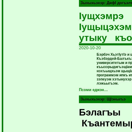
Зыхыхьэхэр:
ДифI догъэл
Iущхэмрэ
Iущыцэхэ
утыку къо
2020-10-20
Бэрбэч ХьэтIутIэ и 
Къэбэрдей-Балъкъ
университетым и пр
къызэрыдигъэщIамк
нэхъыщхьэм щыщIа
программэм ипкъ ит
зэпеуэм хэтынухэ
лэжьыгъэм.
Псоми еджэн…
Зыхыхьэхэр:
ЩIэныгъэ
Бэлагъы
Къантем