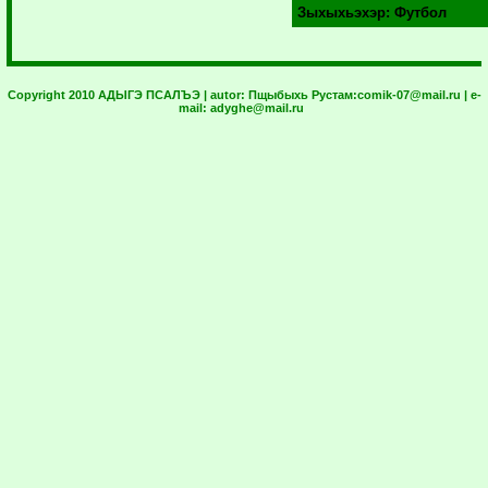
Зыхыхьэхэр:
Футбол
Copyright 2010 АДЫГЭ ПСАЛЪЭ | autor:
Пщыбыхь Рустам:
comik-07@mail.ru
| e-
mail:
adyghe@mail.ru