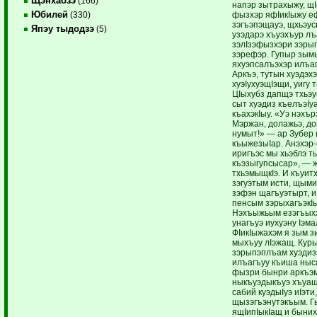
Щэнхабзэ
(166)
напэр зытрахыжу, щI
Юбилей
фызхэр яфIикIыжу е
(330)
зэгъэпэщауэ, щхьэусы
Япэу тыдодзэ
(5)
узэдарэ хъуэхъур лъа
зэлIзэфызхэри зэры
зэрефэр. Гупыр зым
яхуэпсалъэхэр илъа
Аркъэ, тутын хуэдэх
хуэIухуэщIэщи, уигу 
ЦIыхубз дапщэ тхьэу
сыт хуэдиз къелъэIу
къахэкIыу. «Уэ нэхъ
Мэржан, долажьэ, до
нумыт!» — ар Зубер 
къыжезыIар. Анэхэр
иригъэс мы хьэблэ т
къэзыгупсысар», — 
тхьэмыщкIэ. И къуи
зэгуэтым исти, щым
зэфэн щагъуэтырт, 
пенсым зэрыхагъэкI
Нэхъыжьым езэгъых
унагъуэ иухуэну Iэм
ФIикIыжахэм я зым з
мыхъуу лIэжащ. Кур
зэрыпэплъам хуэдиз
илъагъуу къиша ныса
фызри бынри аркъэм
ныкъуэдыкъуэ хъуащ
сабий куэдыIуэ иIэти
щызэгъэнутэкъым. Г
ящIипIыкIащ и быних