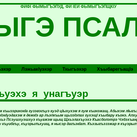
ФИФI ФЫМЫГЪЭПУД, ФИ IЕЙ ФЫМЫГЪЭПЩКIУ
ЫГЭ ПСА
эхэр
Лэжьакlуэхэр
Тхыгъэхэр
Хъыбарегъащlэ
ъуэхэ я унагъуэр
 къызэринэкIа гузэвэгъуэ куэд цIыхухэм я гум къинэжащ. Абыхэм лIыгъэ
IэкIуэдахэм я дежкIэ ар лъэпкъым щызэIэпах гухэщI хъыбару къонэ. Ап
хьэ Псэушхуэшхуэ къуажэм щыщ Щхьэлахъуэхэ Къасболэтрэ Чэбэхъанр
у къуибгъу, къуэрылъхуищ, я нысэр дагъэкIат. Къэзыгъэзэжар я къуэр