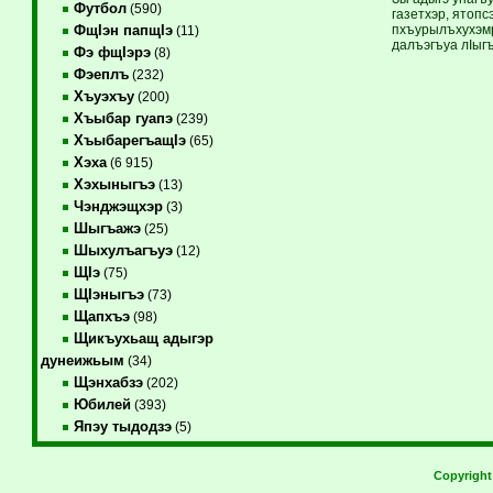
Футбол
(590)
газетхэр, ятопс
пхъурылъхухэмр
ФщIэн папщIэ
(11)
далъэгъуа лIыг
Фэ фщIэрэ
(8)
Фэеплъ
(232)
Хъуэхъу
(200)
Хъыбар гуапэ
(239)
ХъыбарегъащIэ
(65)
Хэха
(6 915)
Хэхыныгъэ
(13)
Чэнджэщхэр
(3)
Шыгъажэ
(25)
Шыхулъагъуэ
(12)
ЩIэ
(75)
ЩIэныгъэ
(73)
Щапхъэ
(98)
Щикъухьащ адыгэр
дунеижьым
(34)
Щэнхабзэ
(202)
Юбилей
(393)
Япэу тыдодзэ
(5)
Copyrigh