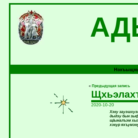
АД
Нэхъыщхь
«
Предыдущая запись
Щхьэлах
2020-10-20
Хэку зауэшхуэм
дыдэу бын зыф
щIыналъэм хы
хэкур яхъумэн