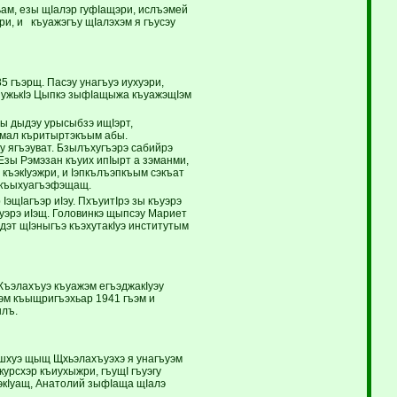
ьам, езы щIалэр гуфIащэри, ислъэмей
и, и къуажэгъу щIалэхэм я гъусэу
 гъэрщ. Пасэу унагъуэ иухуэри,
 иужькIэ Цыпкэ зыфIащыжа къуажэщIэм
ы дыдэу урысыбзэ ищIэрт,
Iэмал къритыртэкъым абы.
у ягъэуват. Бзылъхугъэрэ сабийрэ
зы Рэмэзан къуих ипIырт а зэманми,
къэкIуэжри, и Iэпкълъэпкъым сэкъат
р къыхуагъэфэщащ.
эщIагъэр иIэу. ПхъуитIрэ зы къуэрэ
ъуэрэ иIэщ. Головинкэ щыпсэу Мариет
дэт щIэныгъэ къэхутакIуэ институтым
 Къэлахъуэ къуажэм егъэджакIуэу
уэм къыщригъэхьар 1941 гъэм и
ылъ.
эшхуэ щыщ Щхьэлахъуэхэ я унагъуэм
урсхэр къиухыжри, гъущI гъуэгу
экIуащ, Анатолий зыфIаща щIалэ