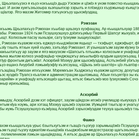
 Щхьэлахъуэхэ я къуэ нэхъыщIэ дыдэ Уэсмэн и цIэкIэ я унэм повесткэ къыщах
ьат. И анэм хуигъэхьэзыра хьэпшыпхэр зэрылъ и плIэидзэ хъуржыныр къищтэр
 щIалэр. Япэ мазэм Житомир пэгъунэгъуу щыхэкIуэдащ.
Рэмэзан
эхъыжь Щхьэлахъуэ Рэмэзан хъыбар щхьэхуэ хуэфащэщ. Ар къыщалъхуар 1885
абы. Рэмэзан 1924 гъэм Псэушхуэшхуэ дэIэпхъукIыу Первый Шапсуг жыхуаIэ,
щт. Колхозым пасэу хыхьэри, сату Iуэхуми зыщиузэщIат.
, Рэмэзан къуажэм нэхъ еджауэ къыдэкIахэм ящыщт — тхэфырт, еджэфырт, фI
эIу тхылъ ятхын хуей хъумэ, зэлъэIур Рэмэзант. И узыншагъэм зауэм кIуэну 
эакъылэгъуу ар зауэм и япэ махуэхэм «Шапсыгъ плъыжь» колхозым и унафэщI
мына жылэм колхоз унафэщIыр чэнджэщэгъу акъылыфIэ куэдым щахуэхъуащ. Е
ур фронтым дигъэкIат. Аскэрбий Мэзкуу деж щыхэкIуэдащ, Аслъэнбий уIэгъэу 
къуэ ещанэ Анурбий лэжьакIуэфIу къэпсэуащ, «ЩIыхь зиIэ шахтёр» цIэ лъапIэ
агъэщIащ Рэмэзан ипхъухэми. Мэремхъан Хьэджэхъу къуажэм щопсэу, дохутыр I
лъэс куэдкIэ ТIуапсэ къалэм и администрацэм щылэжьащ. Абыи пхъуитIрэ зы к
арийм» и унафэщIу илъэсищкIэ щытащ, илъэс бжыгъэкIэ мэз IуэхухэмкIэ Сочэ 
эныр ирихьэкIащ.
Аскэрбий
мыдэу, Аскэрбий дзэм хэт офицерт, зауэм щIидзэн ипэкIэ училищэр къиухауэ.
тым кIуа нэужь, ари хэтащ Мэзкуу щхьэкIэ зэуахэм. Иужьрей тхыгъэр и унагъ
Абы иужь Псэушхуэшхуэ къэкIуащ Аскэрбий зэрыхэкIуэдам теухуа щыхьэкIуэ тх
Фаинэ
лъахэм къыщалъхуа урыс бзылъхугъэм и гъащIэ гъуэгур зэрымыщIэкIэ Псэушху
ъэм гъущI гъуэгу еджапIэм къыщIэкIа хъыджэбзым медсестрахэр щагъэхьэзыр к
 поликлиникэм лэжьэн щыщIидзащ. А илъэс дыдэм ар Щхьэлахъуэ Аскэрбий д
уэтащ.