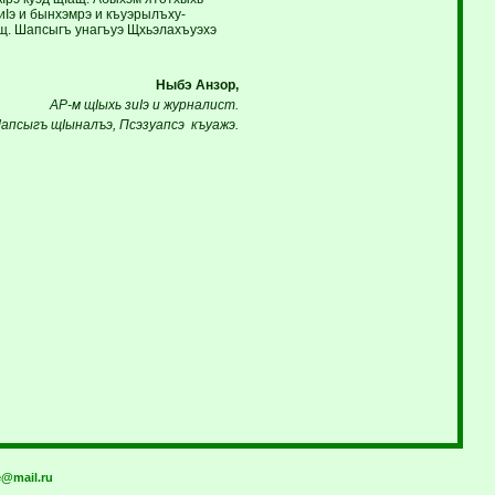
иIэ и бынхэмрэ и къуэрылъху-
ущ. Шапсыгъ унагъуэ Щхьэлахъуэхэ
Ныбэ Анзор,
АР-м щIыхь зиIэ и журналист.
апсыгъ щI
ыналъэ, Псэзуапсэ къуажэ.
@mail.ru