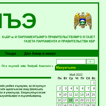
ЛЪЭ
КъБР-м И ПАРЛАМЕНТЫМРЭ ПРАВИТЕЛЬСТВЭМРЭ Я ГАЗЕТ
ГАЗЕТА ПАРЛАМЕНТА И ПРАВИТЕЛЬСТВА КБР
Тхыдэ
Дал Амир и махуэ
Псэ къулей зиIа ТекIуий Анатолэ
»
Махуэгъэпс
Май 2022
Пн
Вт
Ср
Чт
Пт
Сб
Вс
1
кIэ уеджэ хъунуми, зи псэугъуэ
2
3
4
5
6
7
8
хуэдэ щапхъэхэм язщ Шапсыгъ
э я унагъуэр. Зэщхьэгъусэхэм
9
10
11
12
13
14
15
ылъхуитIымрэ я къуитIымрэщ.
16
17
18
19
20
21
22
23
24
25
26
27
28
29