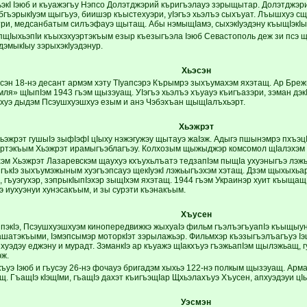
экI Iэюб и къуажэгъу Нэпсо Долэтджэрий къригъэлауэ зэрыщытар. Долэтджэр
гъэрыкIуэм щыгъуэ, биишэр къыстехуэри, уIэгъэ хьэлъэ сыхъуат. Лъышхуэ сщ
три, медсанбатым силъэфауэ щытащ. Абы нэмыщIамэ, сыхэкIуэдэну къыщIэкIы
пщIыхьэпIи къыхэхуэртэкъым езыр къезыгъэла Iэюб Севастополь деж зи псэ щ
дэмыкIыу зэрыхэкIуэдэнур.
Хьэсэн
сэн 18-нэ десант армэм хэту ТIуапсэрэ Кърымрэ зыхъумахэм яхэтащ. Ар Бре
мля» щIыпIэм 1943 гъэм щызэуащ. УIэгъэ хьэлъэ хъуауэ къигъазэри, зэман дэ
хуэ дыдэм Псэушхуэшхуэ езым и анэ Чэбэхъан щыщIалъхьэрт.
Хьэжрэт
ьэжрэт гушыIэ зыфIэфI цIыху нэжэгужэу щытауэ жаIэж. Адыгэ пшынэмрэ пхъэцI
ыртэкъым Хьэжрэт ирамыгъэблагъэу. Колхозым щыжыджэр комсомол щIалэхэм
хэм Хьэжрэт Лазаревскэм щаухуэ кхъухьлъатэ тедзапIэм пыщIа ухуэныгъэ лэжь
ягъкIэ зыхъумэжыным хуэгъэпсауэ щекIуэкI лэжьыгъэхэм хэтащ. Дзэм щыхыхьар
, гъуэгухэр, зэпрыкIыпIэхэр зыщIхэм яхэтащ. 1944 гъэм Украинэр хуит къыщ
э иухуэнуи хунэсакъым, и зы сурэти къэнакъым.
Хъусен
ипэкIэ, Псэушхуэшхуэм кинопередвижкэ жыхуаIэ фильм гъэлъэгъуапIэ къыщыу
шатэкъыми, Iэмэпсымэр моторкIэт зэрылажьэр. Фильмхэр къэзыгъэлъагъуэ Iэ
хуэдэу еджэну и мурадт. ЗэманкIэ ар къуажэ щIакхъуэ гъэжьапIэм щылэжьащ, г
эж.
ъуэ Iэюб и гъусэу 26-нэ фочауэ бригадэм хыхьэ 122-нэ полкым щызэуащ. Армав
. ГъащIэ кIэщIми, гъащIэ дахэт къигъэщIар Щхьэлахъуэ Хъусен, апхуэдэуи цI
Уэсмэн