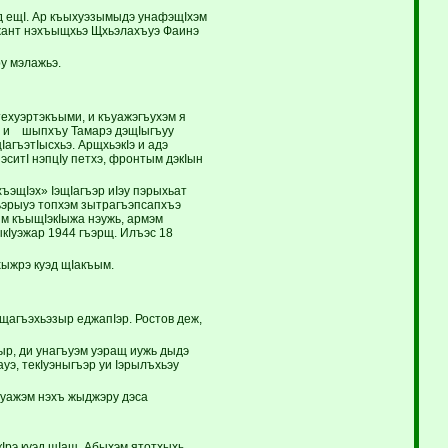
ад ещI. Ар къыхуэзымыдэ унафэщIхэм
ржант нэхъыщхьэ Щхьэлахъуэ Фаинэ
у мэлажьэ.
ехуэртэкъыми, и къуажэгъухэм я
м, и шыпхъу Тамарэ дэщIыгъуу
агъэтIысхьэ. АрщхьэкIэ и адэ
ситI нэпцIу петхэ, фронтым дэкIын
ъэщIэх» IэщIагъэр иIэу пэрыхьат
жьэрыуэ топхэм зытрагъэпсапхъэ
м къыщIэкIыжа нэужь, армэм
Iуэжар 1944 гъэрщ. Илъэс 18
ыжрэ куэд щIакъым.
щагъэхьэзыр еджапIэр. Ростов деж,
ыр, ди унагъуэм уэращ иужь дыдэ
уэ, текIуэныгъэр уи Iэрылъхьэу
ъуажэм нэхъ жыджэру дэса
Iрэ куэд щIащ. Абыхэм ятотхыхь