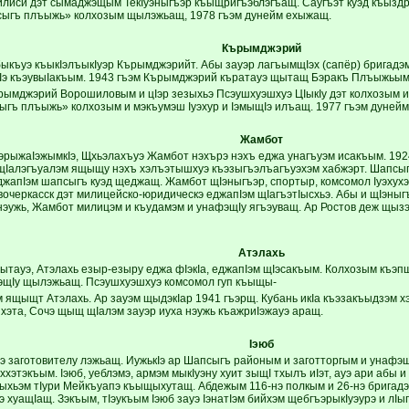
лиси дэт сымаджэщым ТекIуэныгъэр къыщригъэблэгъащ. Саугъэт куэд къыздр
сыгъ плъыжь» колхозым щылэжьащ, 1978 гъэм дунейм ехыжащ.
Кърымджэрий
ыкъуэ къыкIэлъыкIуэр Кърымджэрийт. Абы зауэр лагъымщIэх (сапёр) бригадэ
Iэ къэувыIакъым. 1943 гъэм Кърымджэрий къратауэ щытащ Бэракъ Плъыжьым
ърымджэрий Ворошиловым и цIэр зезыхьэ Псэушхуэшхуэ ЦIыкIу дэт колхозым и
гъ плъыжь» колхозым и мэкъумэш Iуэхур и IэмыщIэ илъащ. 1977 гъэм дуней
Жамбот
эрыжаIэжымкIэ, Щхьэлахъуэ Жамбот нэхърэ нэхъ еджа унагъуэм исакъым. 192
Iалэгъуалэм ящыщу нэхъ хэлъэтышхуэ къэзыгъэлъагъуэхэм хабжэрт. Шапсы
джапIэм шапсыгъ куэд щеджащ. Жамбот щIэныгъэр, спортыр, комсомол Iуэхух
вочеркасск дэт милицейско-юридическэ еджапIэм щIагъэтIысхьэ. Абы и щIэныг
 нэужь, Жамбот милицэм и къудамэм и унафэщIу ягъэуващ. Ар Ростов деж щызэ
Атэлахь
тауэ, Атэлахь езыр-езыру еджа фIэкIа, еджапIэм щIэсакъым. Колхозым къэпщ
эщIу щылэжьащ. Псэушхуэшхуэ комсомол гуп къыщы-
 ящыщт Атэлахь. Ар зауэм щыдэкIар 1941 гъэрщ. Кубань икIа къэзакъыдзэм хэ
 хэта, Сочэ щыщ щIалэм зауэр иуха нэужь къажриIэжауэ аращ.
Iэюб
Iэ заготовителу лэжьащ. ИужькIэ ар Шапсыгъ районым и заготторгым и унафэщ
ххэтэкъым. Iэюб, уеблэмэ, армэм мыкIуэну хуит зыщI тхылъ иIэт, ауэ ари абы 
ьыхьэм тIури Мейкъуапэ къыщыхутащ. Абдежым 116-нэ полкым и 26-нэ бригад
 хуащIащ. Зэкъым, тIэукъым Iэюб зауэ IэнатIэм бийхэм щебгъэрыкIуэурэ и лIы