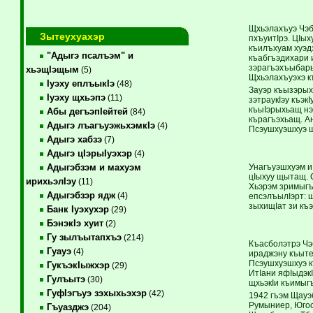
Щхьэлахъуэ Чэб
Зытеухуахэр
пхъуитIрэ. ЦIы
къилъхуам хуэдэ
"Адыгэ псалъэм" и
къабгъэдихари 
зэрагъэхъыбары
хьэщIэщым
(5)
Щхьэлахъуэхэ къ
Iуэху еплъыкIэ
(48)
Зауэр къызэрыхъ
Iуэху щхьэпэ
(11)
зэтраукIэу къэ
къыIэрыхьащ нэ
Абы дегъэпIейтей
(84)
кърагъэхьащ. А
Адыгэ лъагъуэжьхэмкIэ
(4)
Псэушхуэшхуэ щ
Адыгэ хабзэ
(7)
Адыгэ цIэрыIуэхэр
(4)
Унагъуэшхуэм и 
Адыгэбзэм и махуэм
цIыхуу щытащ. 
ирихьэлIэу
(11)
Хьэрэм зримыгъ
Адыгэбзэр ядж
(4)
епсэлъылIэрт: 
зыхищIат зи къэ
Банк Iуэхухэр
(29)
БэнэкIэ хуит
(2)
Гу зылъытапхъэ
(214)
Къасболэтрэ Чэ
Гуауэ
(4)
ираджэну къыте
Псэушхуэшхуэ к
ГукъэкIыжхэр
(29)
ИтIани яфIыдэк
Гулъытэ
(30)
щхьэкIи къимыг
ГуфIэгъуэ зэхыхьэхэр
(42)
1942 гъэм Щауэб
Румыниер, Югос
Гъуазджэ
(204)