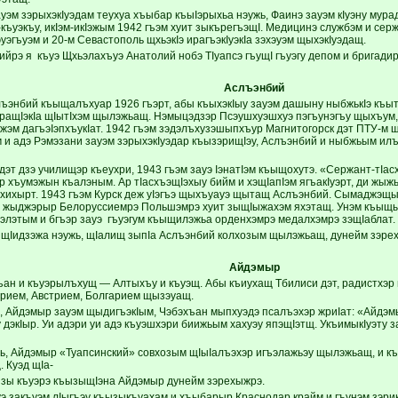
ауэм зэрыхэкIуэдам теухуа хъыбар къыIэрыхьа нэужь, Фаинэ зауэм кIуэну мур
къуэкъу, икIэм-икIэжым 1942 гъэм хуит зыкърегъэщI. Медицинэ службэм и се
уэгъуэм и 20-м Севастополь щхьэкIэ ирагъэкIуэкIа зэхэуэм щыхэкIуэдащ.
йрэ я къуэ Щхьэлахъуэ Анатолий нобэ ТIуапсэ гъущI гъуэгу депом и бригадир
Аслъэнбий
ъэнбий къыщалъхуар 1926 гъэрт, абы къыхэкIыу зауэм дашыну ныбжькIэ къыт
 иращIэкIа щIытIхэм щылэжьащ. Нэмыцэдзэр Псэушхуэшхуэ пэгъунэгъу щыхъу
эм дагъэIэпхъукIат. 1942 гъэм зэдэлъхузэшыпхъур Магнитогорск дэт ПТУ-м щI
 и адэ Рэмэзани зауэм зэрыхэкIуэдар къызэрищIэу, Аслъэнбий и ныбжьым илъэ
эт дзэ училищэр къеухри, 1943 гъэм зауэ IэнатIэм къыщохутэ. «Сержант-тIасх
р хъумэжын къалэным. Ар тIасхъэщIэхыу бийм и хэщIапIэм ягъакIуэрт, ди жы
ухихырт. 1943 гъэм Курск деж уIэгъэ щыхъуауэ щытащ Аслъэнбий. Сымаджэщы
т жыджэрыр Белоруссиемрэ Польшэмрэ хуит зыщIыжахэм яхэтащ. Унэм къыщык
элэтым и бгъэр зауэ гъуэгум къыщилэжьа орденхэмрэ медалхэмрэ зэщIаблат.
щIидзэжа нэужь, щIалищ зыпIа Аслъэнбий колхозым щылэжьащ, дунейм зэрех
Айдэмыр
ан и къуэрылъхущ — Алтыхъу и къуэщ. Абы къиухащ Тбилиси дэт, радистхэр 
рием, Австрием, Болгарием щызэуащ.
, Айдэмыр зауэм щыдигъэкIым, Чэбэхъан мыпхуэдэ псалъэхэр жриIат: «Айдэм
 дэкIыр. Уи адэри уи адэ къуэшхэри биижьым хахуэу япэщIэтщ. УкъимыкIуэту за
жь, Айдэмыр «Туапсинский» совхозым щIыIалъэхэр игъэлажьэу щылэжьащ, и к
 Куэд щIа-
зы къуэрэ къызыщIэна Айдэмыр дунейм зэрехыжрэ.
уэ закъуэм лIыгъэу къызыкъуахам и хъыбарыр Краснодар крайм и гъунэм зэрик