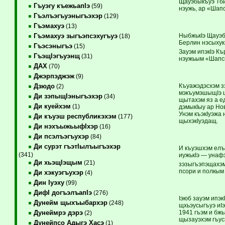
Щауэбыкъуэ Тби
Гъуэгу къежьапIэ
(59)
нэужь, ар «Шап
Гъэлъэгъуэныгъэхэр
(129)
Гъэмахуэ
(13)
НыбжькIэ Щауэб
Гъэмахуэ зыгъэпсэхугъуэ
(18)
Берлин нэсыхук
Гъэсэныгъэ
(15)
Зауэм ипэкIэ К
ГъэщIэгъуэнщ
(31)
нэужьым «Шапсы
ДАХ
(70)
Джэрпэджэж
(9)
Къуажэдэсхэм з
Дзюдо
(2)
мэкъумэшыщIэ щ
Ди зэпыщIэныгъэхэр
(34)
щытахэм яз а е
Ди куейхэм
(1)
дэмыкIыу ар Но
Унэм къэкIуэжа
Ди къуэш республикэхэм
(177)
щыхэкIуэдащ.
Ди нэхъыжьыфIхэр
(16)
Ди псэлъэгъухэр
(84)
Ди сурэт гъэтIылъыгъэхэр
И къуэшхэм елъы
(341)
иужькIэ — унаф
Ди хьэщIэщым
(21)
зэзыгъэпэщахэм
псори и полкым
Ди хэкуэгъухэр
(4)
Дин Iуэху
(99)
ДифI догъэлъапIэ
(276)
Iэюб зауэм ипэк
Дунейм щыхъыбархэр
(248)
щхьэусыгъуэ иIэ
1941 гъэм и бж
Дунеймрэ дэрэ
(2)
щызауэхэм гъусэ
Дунейпсо Адыгэ Хасэ
(1)