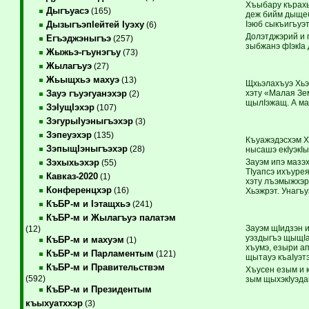
Хъыбару кърахь
Дыгъуасэ
(165)
деж бийм дыщеб
Iэюб сыкъигъуэ
ДызыгъэпIейтей Iуэху
(6)
Долэтджэрий и 
Егъэджэныгъэ
(257)
зыбжанэ фIэкIа 
Жыжьэ-гъунэгъу
(73)
Жылагъуэ
(27)
Жьыщхьэ махуэ
(13)
Щхьэлахъуэ Хьэ
хэту «Малая Зе
Зауэ гъуэгуанэхэр
(2)
щылIэжащ. А ма
ЗэIущIэхэр
(107)
ЗэгурыIуэныгъэхэр
(3)
Зэпеуэхэр
(135)
Къуажэдэсхэм Х
ЗэпыщIэныгъэхэр
(28)
нысашэ екIуэкI
Зауэм ипэ мазэ
Зэхыхьэхэр
(55)
ТIуапсэ ихъуре
Кавказ-2020
(1)
хэту лъэмыжхэр
Конференцхэр
(16)
Хьэжрэт. Унагъу
КъБР-м и Iэтащхьэ
(241)
КъБР-м и Жылагъуэ палатэм
Зауэм щIидзэн 
(12)
уэздыгъэ щыщIа
КъБР-м и махуэм
(1)
хъумэ, езыри ап
КъБР-м и Парламентым
(121)
щытауэ къаIуэт
КъБР-м и Правительствэм
Хъусен езым и к
(592)
зым щыхэкIуэдащ
КъБР-м и Президентым
къыхуатххэр
(3)