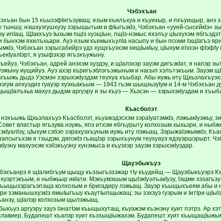
Чэбэхъан
эхъан бын 15 къызэфIигъэуващ: езым къилъхуа и къуихыр, и пхъуищыр, анэ з
ху тыншу, нэшхуэгушхуэу зэрыщытым и фIыгъэкIэ, Чэбэхъан «ууей-сысейкIэ» з
у ипIащ. ЩIакхъуэ Iыхьэм пщIэ хуэщIын, пщIэ-нэмыс яхэлъу цIыхухэм ябгъэдэ
и бынхэм яхилъхьари. Ауэ езым къемыхъулIа насыпу и бын псоми IэщIагъэ яр
мкIэ, Чэбэхъан зэрысабийрэ удз хущхъуэхэм хищIыкIыу, цIыхум еIэзэн фIэфIу
екIуалIэрт, я узыфэхэр ягъэхъужыну.
ейуэ, Чэбэхъан, адрей анэхэм хуэдэу, и щIалэхэр зауэм дигъэкIат, я напэр зы
кIуэжыну иущийуэ. Ауэ ахэр къригъэблэгъэжыным и насып хэлътэкъым. Зауэм щ
хъыжь дыдэ Уэсмэн зэрыхэкIуэдам теухуа хъыбар. Абы иужь иту Щхьэлахъуэх
нэгум апхуэдиз гуауэр хуэхьакъым — 1943 гъэм шыщхьэуIум и 14-м Чэбэхъан
ыщIалъхьа махуэ дыдэм аргуэру и зы къуэ — Хьэсэн — зэрыхэкIуэдам и хъыба
Къасболэт
нэхъыжь Щхьэлахъуэ Къасболэт, къуажэдэсхэм зэраIуатэмкIэ, лэжьакIуэжьу, зи
Совет властыр ягъэува нэужь, япэ итхэм ябгъурыту колхозым хыхьэри, и ныбж
экIуалIэу, цIыхум сэбэп зэрахуэхъуным иужь иту лэжьащ. ЗэрыжаIэжымкIэ, Къ
шапсыгъхэм я тхыдэм, дяпэкIэ гъащIэр зэрыхъунум теухуауэ ядэуэршэрырт. Чэ
кIуэну махуэхэм хэбэкъуэну хунэмыса и къуэхэр зауэм зэрыхэкIуэдар.
Щауэбыкъуэ
бэхъанрэ я щIалибгъум щыщу къэзыгъэзэжар тIу къудейщ — Щауэбыкъуэрэ 
хуэртэкъым, и ныбжьыр икIати. Мэкъумэшым щыIэкIуэлъакIуэу, Iэщми хэзагъэ
ъыщызэрагъэпэща колхозым и бригадиру лэжьащ. Зауэр къыщыхъеям абы и ны
Iри зэманышхуэкIэ ямыIыгъыу къаутIыпщыжащ: зы зэхэуэ гуэрым и IитIри щIы
ъанэу, щIалэр колхозым щылэжьащ.
ыкъуэ аргуэру зауэ IэнатIэм къыщыхутащ, къуажэм къэнэну хуит пэтрэ. Ар хэ
лавиер, Будапешт къалэр хуит къэзыщIыжахэм. Будапешт хуит къыщащIыжым 