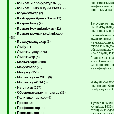
ЗэрыжаIэжымкIэ,
КъБР-м и прокуратурэм
(2)
къэфэну къытех
КъБР-м щыIэ МВД-м къет
(17)
фронтым дэкIат
Къуажэхьхэр
(2)
Къэбэрдей Адыгэ Хасэ
(12)
Къэрал Iуэху
(9)
Зэкъуэшхэм я н
быни игъуэтащ 
Къэрал IуэхущIапIэхэм
(11)
щытIысахэм ящы
Къэрал къулыкъущIапIэхэр
ЗэрыжаIэжымкIэ
(58)
къуажэдэсхэм лъ
КъэхъукъащIэхэр
(3)
Къуажэдэсхэр з
фIэкIа къызыдэ
ЛъэIу
(1)
абыхэм ящыщу тI
Лъэпкъ Iуэху
(276)
иIэу псэуащ. И 
Лъэпкъхэр
(5)
ГъащIэ дахэ къ
иIэщ. Тамарэ и
Малъхъэдис
(308)
Сочэ дэт «Дендр
Махуэгъэпс
(78)
и унафэщI къал
Махуэку
(353)
Мэшыкъуэ — 2010
(9)
И къуэшхэм яхуэ
Мэшыкъуэ-2014
(5)
щылэжьащ. Фрон
Нэтынхэр
(227)
щэкIуэгъуэрщ. 
Обозревателым и псалъэ
(33)
Политикэ партхэр
(9)
Проект
(3)
ТIуапсэ и Iэхэ
хэпщIащ. 1939 г
Профсоюзхэр
(4)
станцым къедза
Псалъэжьхэр
(4)
цIыкIури зэдагъ