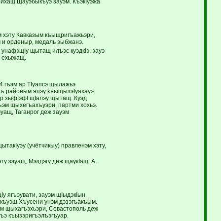
ихащ Щауэбыкъуэ зауэм. КъэкIуэжа
м хэту Кавказым къыщригъажьэри,
 и орденыр, медаль зыбжанэ.
 унафэщIу щытащ илъэс куэдкIэ, зауэ
м ехыжащ.
4 гъэм ар ТIуапсэ щылажьэ
гъ районым япэу къыщызэIуахауэ
эр зыфIэфI щIалэу щытащ. Куэд
ъэм щыхегъахъуэри, партми хохьэ.
уащ, Таганрог деж зауэм
ытакIуэу (учётчикыу) правленэм хэту,
ту зэуащ, Мэздэгу деж щаукIащ. А
Iу ягъэувати, зауэм щIыдэкIын
и къуэш Хъусени унэм дэзэгъакъым.
эм щыхагъэхьэри, Севастополь деж
гъэ къызэригъэлъэгъуар.