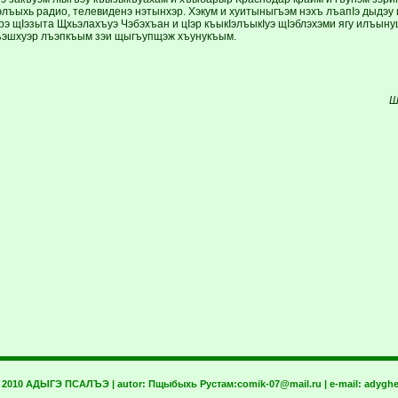
элъыхь радио, телевиденэ нэтынхэр. Хэкум и хуитыныгъэм нэхъ лъапIэ дыдэу 
э щIэзыта Щхьэлахъуэ Чэбэхъан и цIэр къыкIэлъыкIуэ щIэблэхэми ягу илъын
ъэшхуэр лъэпкъым зэи щыгъупщэж хъунукъым.
Ш
t 2010 АДЫГЭ ПСАЛЪЭ | autor:
Пщыбыхь Рустам:
comik-07@mail.ru
| e-mail:
adyghe