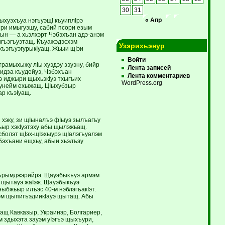
30
31
ыхуэхъуа нэгъуэщI къуиплIрэ
« Апр
ыри имыгуэшу, сабий псори езым
тын — а хьэлхэрт Чэбэхъан адэ-анэм
игъэгъуэтащ. Къуажэдэсхэм
Узэрихьэнур
 къэгъуэгурыкIуащ. Жьыи щIэи
Войти
трамыхыжу лIы хуэдэу зэуэну, бийр
Лента записей
Iидза къудейуэ, Чэбэхъан
Лента комментариев
э иджыри щыхьэкIуэ тхыгъих
WordPress.org
 дунейм ехыжащ. ЦIыхубзыр
р къэIуащ.
 хэку, зи щIыналъэ фIыуэ зылъагъу
ьыр хэкIуэтэху абы щылэжьащ.
асболэт щIэх-щIэхыурэ щIалэгъуалэм
бэхъани ещхьу, абыи хьэлъэу
Кърымджэрийрэ. Щауэбыкъуэ армэм
у щытауэ жаIэж. Щауэбыкъуэ
бжьыр илъэс 40-м нэблэгъакIэт.
Iэм щыпигъэдиикIауэ щытащ. Абы
тащ Кавказыр, Украинэр, Болгариер,
здыхэта зауэм уIэгъэ щыхъури,