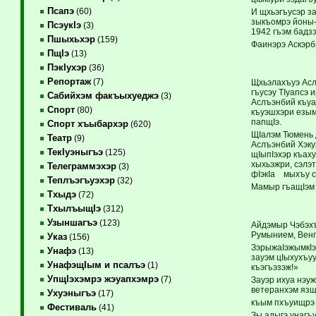
Псапэ
(60)
И щхьэгъусэр з
зыкъомрэ йоны-
ПсэукIэ
(3)
1942 гъэм бадзэ
Пшыхьхэр
(159)
Фаинэрэ Аскэрби
ПщIэ
(13)
ПэкIухэр
(36)
Репортаж
(7)
Щхьэлахъуэ Асл
гъусэу ТIуапсэ
Сабийхэм факъыхуеджэ
(3)
Аслъэнбий къуаж
Спорт
(80)
къуэшхэри езым
папщIэ.
Спорт хъыбархэр
(620)
ЩIалэм Тюмень д
Театр
(9)
Аслъэнбий Хэку
ТекIуэныгъэ
(125)
щIыпIэхэр къах
хыхьэжри, сэлэ
Телеграммэхэр
(3)
фIэкIа мыхъу с
Теплъэгъуэхэр
(32)
Мамыр гъащIэм 
Тхыдэ
(72)
ТхылъыщIэ
(312)
Узыншагъэ
(123)
Айдэмыр Чэбэхъ
Румынием, Венг
Указ
(156)
ЗэрыжаIэжымкIэ
Унафэ
(13)
зауэм цIыхухъуу
УнафэщIым и псалъэ
(1)
къэгъэзэж!»
УпщIэхэмрэ жэуапхэмрэ
(7)
Зауэр ихуа нэу
ветеранхэм язщ.
Ухуэныгъэ
(17)
къым пхъуищрэ 
Фестиваль
(41)
Зы адыгэ унагъ