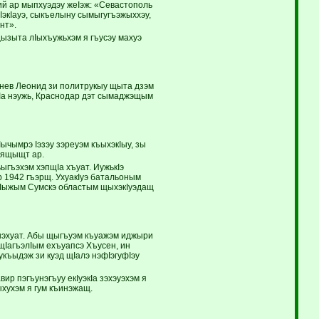
ий ар мыпхуэдэу жеIэж: «Севастополь
IэкIауэ, сыкъелыну сымыгугъэжыххэу,
нт».
ызыта лIыхъужьхэм я гъусэу махуэ
жнев Леонид зи политрукыу щыта дзэм
кIа нэужь, Краснодар дэт сымаджэщым
ычымрэ Iэзэу зэреуэм къыхэкIыу, зы
 ящыщт ар.
ыгъэхэм хэпщIа хъуат. ИужькIэ
 1942 гъэрщ. УхуакIуэ батальоным
ащIыжым Сумскэ областым щыхэкIуэдащ
нэхуат. Абы щыгъуэм къуажэм иджыри
щIагъэлIым ехъуапсэ Хъусен, ин
укъыдэж зи куэд щIалэ нэфIэгуфIэу
ир пэгъунэгъуу екIуэкIа зэхэуэхэм я
ыхухэм я гум къинэжащ.