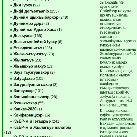
зытхьэщIыпIэ
Дин Iуэху
(92)
хуитхэмкIи.
Сабийхэр махуэм
ДифI догъэлъапIэ
(255)
щэ ягъэшхэнущ,
Дунейм щыхъыбархэр
(248)
шэджагъуэм
Дунеймрэ дэрэ
(2)
ягъэжеинущ,
егъэджэныгъэ-
Дунейпсо Адыгэ Хасэ
(1)
гъэсэныгъэ
Дыгъуасэ
(165)
лэжьыгъэ
зэмылIэужьыгъуэхэр
ДызыгъэпIейтей Iуэху
(6)
гупжьейхэм
Егъэджэныгъэ
(236)
щыдрагъэкIуэкIынущ.
ЖыпIэнурамэ, сабий
Жыжьэ-гъунэгъу
(73)
садым щыIэ
Жылагъуэ
(23)
Iэмалхэр мардэ
Жьыщхьэ махуэ
(13)
псоми хуокIуэ.
Къыхэдгъэщынщи,
Зауэ гъуэгуанэхэр
(2)
Ислъэмей жылэм
ЗэIущIэхэр
(105)
илъэсым и
пэщIэдзэм
ЗэгурыIуэныгъэхэр
(3)
къыщызэIуахауэ
Зэпеуэхэр
(131)
щытащ сабий 40
зэкIуалIэ гъэсапIэ.
ЗэпыщIэныгъэхэр
(28)
Ар курыт школ №4-
Зэхыхьэхэр
(55)
м и нэIэм щIэтщ.
Кавказ-2020
(1)
Къызэхуэсахэм а
гуфIэгъуэшхуэмкIэ
Конференцхэр
(16)
гуапэу ехъуэхъуащ
КъБР-м и Iэтащхьэ
(241)
Бахъсэн щIыналъэм
КъБР-м и Жылагъуэ палатэм
и администрацэм и
Iэтащхьэм и япэ
(12)
къуэдзэ Къэзан