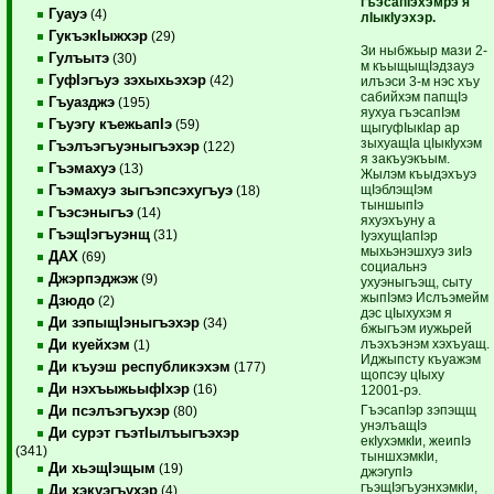
гъэсапIэхэмрэ я
Гуауэ
(4)
лIыкIуэхэр.
ГукъэкIыжхэр
(29)
Зи ныбжьыр мази 2-
Гулъытэ
(30)
м къыщыщIэдзауэ
ГуфIэгъуэ зэхыхьэхэр
(42)
илъэси 3-м нэс хъу
сабийхэм папщIэ
Гъуазджэ
(195)
яухуа гъэсапIэм
Гъуэгу къежьапIэ
(59)
щыгуфIыкIар ар
зыхуащIа цIыкIухэм
Гъэлъэгъуэныгъэхэр
(122)
я закъуэкъым.
Гъэмахуэ
(13)
Жылэм къыдэхъуэ
щIэблэщIэм
Гъэмахуэ зыгъэпсэхугъуэ
(18)
тыншыпIэ
Гъэсэныгъэ
(14)
яхуэхъуну а
ГъэщIэгъуэнщ
(31)
IуэхущIапIэр
мыхьэнэшхуэ зиIэ
ДАХ
(69)
социальнэ
Джэрпэджэж
(9)
ухуэныгъэщ, сыту
жыпIэмэ Ислъэмейм
Дзюдо
(2)
дэс цIыхухэм я
Ди зэпыщIэныгъэхэр
(34)
бжыгъэм иужьрей
лъэхъэнэм хэхъуащ.
Ди куейхэм
(1)
Иджыпсту къуажэм
Ди къуэш республикэхэм
(177)
щопсэу цIыху
Ди нэхъыжьыфIхэр
(16)
12001-рэ.
ГъэсапIэр зэпэщщ
Ди псэлъэгъухэр
(80)
унэлъащIэ
Ди сурэт гъэтIылъыгъэхэр
екIухэмкIи, жеипIэ
(341)
тыншхэмкIи,
Ди хьэщIэщым
(19)
джэгупIэ
гъэщIэгъуэнхэмкIи,
Ди хэкуэгъухэр
(4)