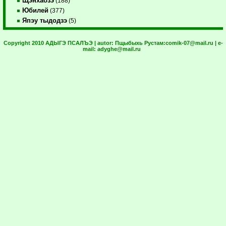
Щэнхабзэ
(188)
Юбилей
(377)
Япэу тыдодзэ
(5)
Copyright 2010 АДЫГЭ ПСАЛЪЭ | autor:
Пщыбыхь Рустам:
comik-07@mail.ru
| e-
mail:
adyghe@mail.ru