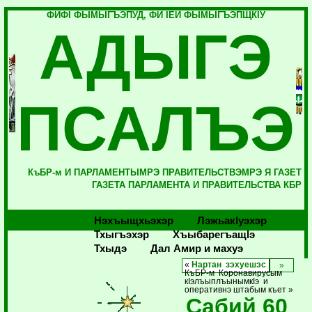
ФИФI ФЫМЫГЪЭПУД, ФИ IЕЙ ФЫМЫГЪЭПЩКIУ
АДЫГЭ
ПСАЛЪЭ
КъБР-м И ПАРЛАМЕНТЫМРЭ ПРАВИТЕЛЬСТВЭМРЭ Я ГАЗЕТ
ГАЗЕТА ПАРЛАМЕНТА И ПРАВИТЕЛЬСТВА КБР
Нэхъыщхьэхэр
Лэжьакlуэхэр
Тхыгъэхэр
Хъыбарегъащlэ
Тхыдэ
Дал Амир и махуэ
«
Нартан зэхуешэс
КъБР-м Коронавирусым
кIэлъыплъынымкIэ и
оперативнэ штабым къет »
Сабий 60