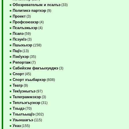
Обозревателым и псалъэ
(33)
Политикэ партхэр
(9)
Проект
(3)
Профсоюзхэр
(4)
Псалъэжьхэр
(4)
Псапэ
(59)
ПсэукIэ
(3)
Пшыхьхэр
(158)
ПщIэ
(13)
ПэкIухэр
(35)
Репортаж
(7)
Сабийхэм факъыхуеджэ
(3)
Спорт
(45)
Спорт хъыбархэр
(608)
Театр
(9)
ТекIуэныгъэ
(97)
Телеграммэхэр
(3)
Теплъэгъуэхэр
(31)
Тхыдэ
(70)
ТхылъыщIэ
(302)
Узыншагъэ
(115)
Указ
(155)