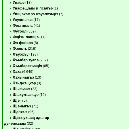
Унафэ
(13)
УнафэщIым и псалъэ
(1)
УпщIэхэмрэ жэуапхэмрэ
(7)
Ухуэныгъэ
(17)
Фестиваль
(41)
Футбол
(559)
ФщIэн папщIэ
(11)
Фэ фщIэрэ
(8)
Фэеплъ
(219)
Хъуэхъу
(193)
Хъыбар гуапэ
(237)
ХъыбарегъащIэ
(65)
Хэха
(6 649)
Хэхыныгъэ
(13)
Чэнджэщхэр
(3)
Шыгъажэ
(23)
Шыхулъагъуэ
(12)
ЩIэ
(75)
ЩIэныгъэ
(71)
Щапхъэ
(95)
Щикъухьащ адыгэр
дунеижьым
(32)