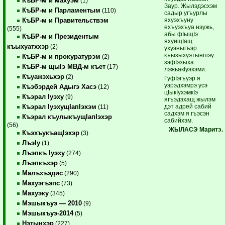
КъБР-м и махуэм
(1)
Заур. Жылэдэсхэм
КъБР-м и Парламентым
(110)
садыр угъурлы
яхуэхъуну
КъБР-м и Правительствэм
ехъуэхъуа нэужь,
(555)
абы фIыщIэ
КъБР-м и Президентым
яхуищIащ
къыхуатххэр
(2)
ухуэныгъэр
къызыхуэтыншэу
КъБР-м и прокуратурэм
(2)
зэфIэзыха
КъБР-м щыIэ МВД-м къет
(17)
лэжьакIуэхэми.
Къуажэхьхэр
(2)
ГуфIэгъуэр я
уэрэдхэмрэ усэ
Къэбэрдей Адыгэ Хасэ
(12)
цIыкIухэмкIэ
Къэрал Iуэху
(9)
ягъэдэхащ жылэм
дэт адрей сабий
Къэрал IуэхущIапIэхэм
(11)
садхэм я гъэсэн
Къэрал къулыкъущIапIэхэр
сабийхэм.
(56)
ЖЫЛАСЭ Маритэ.
КъэхъукъащIэхэр
(3)
ЛъэIу
(1)
Лъэпкъ Iуэху
(274)
Лъэпкъхэр
(5)
Малъхъэдис
(290)
Махуэгъэпс
(73)
Махуэку
(345)
Мэшыкъуэ — 2010
(9)
Мэшыкъуэ-2014
(5)
Нэтынхэр
(227)