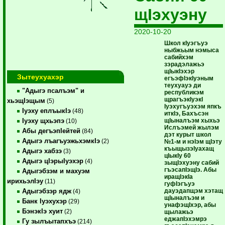
щIэхуэну
2020-10-20
Школ кIуэгъуэ
ныбжьым нэмыса
сабийхэм
зэрадэлажьэ
щIыкIэхэр
Зытеухуахэр
егъэфIэкIуэным
теухуауэ ди
"Адыгэ псалъэм" и
республикэм
щрагъэкIуэкI
хьэщIэщым
(5)
Iуэхугъуэхэм япкъ
Iуэху еплъыкIэ
(48)
иткIэ, Бахъсэн
щIыналъэм хыхьэ
Iуэху щхьэпэ
(10)
Ислъэмей жылэм
Абы дегъэпIейтей
(84)
дэт курыт школ
Адыгэ лъагъуэжьхэмкIэ
(2)
№1-м и нэIэм щIэту
къыщызэIуахащ
Адыгэ хабзэ
(3)
цIыкIу 60
Адыгэ цIэрыIуэхэр
(4)
зыщIэхуэну сабий
гъэсапIэщIэ. Абы
Адыгэбзэм и махуэм
иращIэкIа
ирихьэлIэу
(11)
гуфIэгъуэ
дауэдапщэм хэтащ
Адыгэбзэр ядж
(4)
щIыналъэм и
Банк Iуэхухэр
(29)
унафэщIхэр, абы
БэнэкIэ хуит
(2)
щылажьэ
еджапIэхэмрэ
Гу зылъытапхъэ
(214)