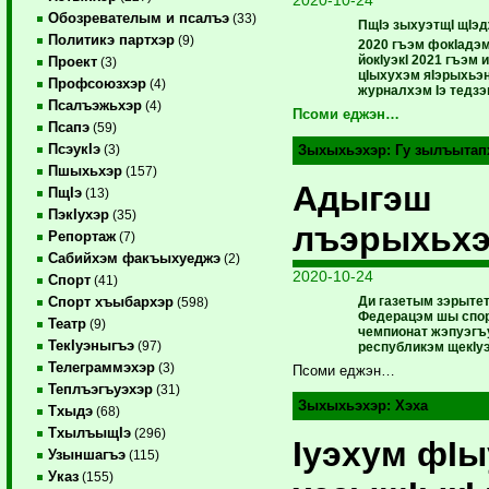
2020-10-24
Обозревателым и псалъэ
(33)
ПщIэ зыхуэтщI щIэд
Политикэ партхэр
(9)
2020 гъэм фокIадэм
йокIуэкI 2021 гъэм
Проект
(3)
цIыхухэм яIэрыхьэн
Профсоюзхэр
(4)
журналхэм Iэ тедзэ
Псалъэжьхэр
(4)
Псоми еджэн…
Псапэ
(59)
ПсэукIэ
(3)
Зыхыхьэхэр:
Гу зылъытап
Пшыхьхэр
(157)
Адыгэш
ПщIэ
(13)
ПэкIухэр
(35)
лъэрыхьх
Репортаж
(7)
Сабийхэм факъыхуеджэ
(2)
2020-10-24
Спорт
(41)
Ди газетым зэрыте
Спорт хъыбархэр
(598)
Федерацэм шы спор
Театр
(9)
чемпионат жэпуэгъу
ТекIуэныгъэ
(97)
республикэм щекIуэ
Телеграммэхэр
(3)
Псоми еджэн…
Теплъэгъуэхэр
(31)
Зыхыхьэхэр:
Хэха
Тхыдэ
(68)
ТхылъыщIэ
(296)
Iуэхум фIы
Узыншагъэ
(115)
Указ
(155)