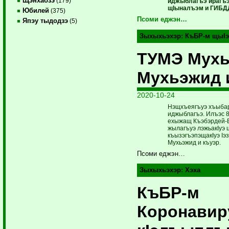
Щэнхабзэ
(179)
иджыблагъэ ирагъэ
щIыналъэм и ГИБДД
Юбилей
(375)
Псоми еджэн…
Япэу тыдодзэ
(5)
Зыхыхьэхэр:
КъБР-м щыIэ
ТУМЭ Мух
Мухьэжид 
2020-10-24
Нэщхъеягъуэ хъыбар
иджыблагъэ. Илъэс 8
ехыжащ Къэбэрдей
жылагъуэ лэжьакIуэ ц
къызэгъэпэщакIуэ Iэ
Мухьэжид и къуэр.
Псоми еджэн…
Зыхыхьэхэр:
Хэха
КъБР-м
Коронави