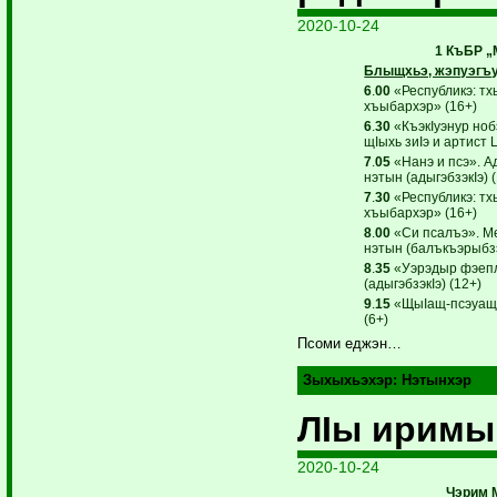
2020-10-24
1 КъБР „
Блыщхьэ, жэпуэгъу
6
.
00
«Республикэ: тх
хъыбархэр» (16+)
6
.
30
«КъэкIуэнур но
щIыхь зиIэ и артист 
7
.
05
«Нанэ и псэ». А
нэтын (адыгэбзэкIэ) 
7
.
30
«Республикэ: тх
хъыбархэр» (16+)
8
.
00
«Си псалъэ». Ме
нэтын (балъкъэрыбзэ
8
.
35
«Уэрэдыр фэеп
(адыгэбзэкIэ) (12+)
9
.
15
«ЩыIащ-псэуащ…
(6+)
Псоми еджэн…
Зыхыхьэхэр:
Нэтынхэр
ЛIы иримы
2020-10-24
Чэрим 