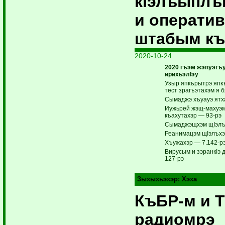
кIэлъыплъ
и операти
штабым къ
2020-10-24
2020 гъэм жэпуэгъу
ирихьэлIэу
Узыр япкърытрэ япк
тест зрагъэтахэм я 
Сымаджэ хъуауэ ятх
Иужьрей жэщ-махуэ
къахутахэр — 93-рэ
Сымаджэщхэм щIэлъх
Реанимацэм щIэлъхэ
Хъужахэр — 7.142-р
Вирусым и зэранкIэ
127-рэ
Зыхыхьэхэр:
Хэха
КъБР-м и 
радиомрэ