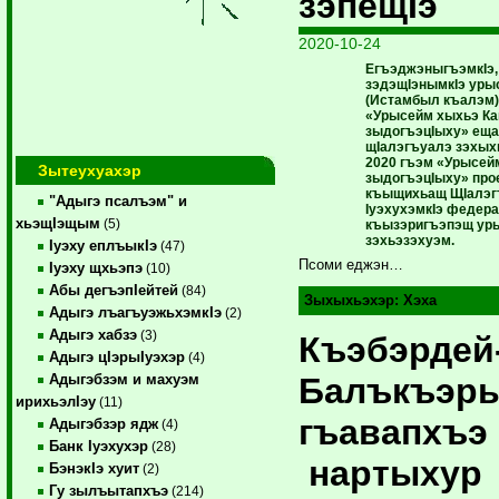
зэпещIэ
2020-10-24
ЕгъэджэныгъэмкIэ, 
зэдэщIэнымкIэ уры
(Истамбыл къалэм)
«Урысейм хыхьэ К
зыдогъэцIыху» еща
щIалэгъуалэ зэхыхь
2020 гъэм «Урысей
Зытеухуахэр
зыдогъэцIыху» про
къыщихьащ ЩIалэг
"Адыгэ псалъэм" и
IуэхухэмкIэ федер
хьэщIэщым
(5)
къызэригъэпэщ ур
зэхьэзэхуэм.
Iуэху еплъыкIэ
(47)
Псоми еджэн…
Iуэху щхьэпэ
(10)
Абы дегъэпIейтей
(84)
Зыхыхьэхэр:
Хэха
Адыгэ лъагъуэжьхэмкIэ
(2)
Адыгэ хабзэ
(3)
Къэбэрдей
Адыгэ цIэрыIуэхэр
(4)
Балъкъэр
Адыгэбзэм и махуэм
ирихьэлIэу
(11)
гъавапхъэ
Адыгэбзэр ядж
(4)
Банк Iуэхухэр
(28)
нартыхур
БэнэкIэ хуит
(2)
Гу зылъытапхъэ
(214)