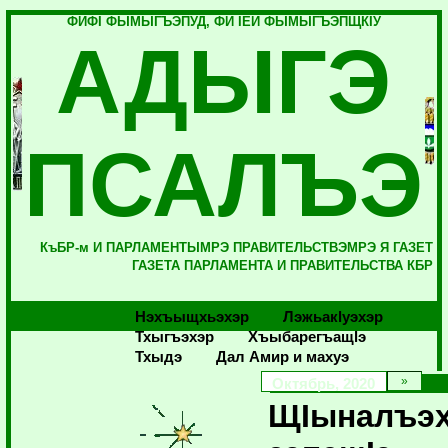
ФИФI ФЫМЫГЪЭПУД, ФИ IЕЙ ФЫМЫГЪЭПЩКIУ
АДЫГЭ
ПСАЛЪЭ
КъБР-м И ПАРЛАМЕНТЫМРЭ ПРАВИТЕЛЬСТВЭМРЭ Я ГАЗЕТ
ГАЗЕТА ПАРЛАМЕНТА И ПРАВИТЕЛЬСТВА КБР
Нэхъыщхьэхэр
Лэжьакlуэхэр
Тхыгъэхэр
Хъыбарегъащlэ
Тхыдэ
Дал Амир и махуэ
Октябрь, 2020
ЩIыналъэ