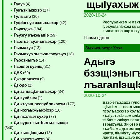
щыIуахыж
Гуауэ
(4)
ГукъэкIыжхэр
(27)
2020-10-24
Гулъытэ
(30)
Республикэм и мэ
ГуфIэгъуэ зэхыхьэхэр
(42)
IуэхущIапIэхэм къ
Гъуазджэ
(194)
гъавапхъэ нартыху
Гъуэгу къежьапIэ
(59)
Псоми еджэн…
Гъэлъэгъуэныгъэхэр
(120)
Гъэмахуэ
(13)
Зыхыхьэхэр:
Хэха
Гъэмахуэ зыгъэпсэхугъуэ
(18)
Адыгэ
Гъэсэныгъэ
(14)
ГъэщIэгъуэнщ
(31)
бзэщIэныг
ДАХ
(69)
Джэрпэджэж
(9)
лъагапIэщI
Дзюдо
(2)
Ди зэпыщIэныгъэхэр
(34)
2020-10-24
Ди куейхэм
(1)
Бзэр егъэдахэ гуп
Ди къуэш республикэхэм
(177)
щIыкIэм — псалъэж
Ди нэхъыжьыфIхэр
(16)
псэлъафэхэр хэлъх
къэIуэтэкIэ зэмыл
Ди псэлъэгъухэр
(77)
зэблэгъэкIауэ пса
Ди сурэт гъэтIылъыгъэхэр
зэрыхъум. Зи бзэр 
(340)
къабзэм адыгэм пщI
Ди хьэщIэщым
(18)
ириту, лIыкIуэу иIу
лантIэм, шэщIауэ 
Ди хэкуэгъухэр
(4)