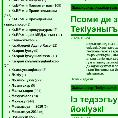
КъБР-м и махуэм
(1)
КъБР-м и Парламентым
(108)
Зыхыхьэхэр:
Хъыбар гуап
КъБР-м и Правительствэм
(541)
Псоми ди 
КъБР-м и Президентым
къыхуатххэр
(1)
ТекIуэныг
КъБР-м и прокуратурэм
(2)
КъБР-м щыIэ МВД-м къет
(17)
2020-10-24
Къуажэхьхэр
(2)
ЗэрытщIэщи, 1941 
Къэбэрдей Адыгэ Хасэ
(12)
екIуэкIа Хэку зауэ
Къэрал Iуэху
(9)
текIуэныгъэкIэ зэр
75-рэ ирикъуащ. Зы
Къэрал IуэхущIапIэхэм
(11)
дгъэлъапIэ мыхъуу,
Къэрал къулыкъущIапIэхэр
гум илъыну зыхуэф
(54)
ди адэшхуэхэм я п
КъэхъукъащIэхэр
гъэр ТекIуэныгъэ 
(3)
щIыщытри.
ЛъэIу
(1)
Псоми еджэн…
Лъэпкъ Iуэху
(272)
Лъэпкъхэр
(5)
Зыхыхьэхэр:
ТекIуэныгъэ
Малъхъэдис
(284)
Махуэгъэпс
(73)
Iэ тедзэгъ
Махуэку
(344)
йокIуэкI
Мэшыкъуэ — 2010
(9)
Мэшыкъуэ-2014
(5)
Нэтынхэр
(227)