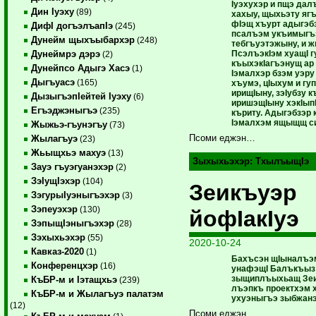
Iуэхухэр и пщэ дал
Дин Iуэху
(89)
хахыу, щыхьэту ягъ
фIэщ хъурт адыгэб
ДифI догъэлъапIэ
(245)
псалъэм укъимыгъэ
Дунейм щыхъыбархэр
(248)
тебгъуэтэжыну, и ж
ПсэлъэкIэм хуащI 
Дунеймрэ дэрэ
(2)
къыхэкIагъэнущ ар 
Дунейпсо Адыгэ Хасэ
(1)
Iэмалхэр бзэм уэру
Дыгъуасэ
(165)
хъумэ, цIыхум и г
ирищIыну, зэIубзу к
ДызыгъэпIейтей Iуэху
(6)
иришэщIыну хэкIып
Егъэджэныгъэ
(235)
къриту. Адыгэбзэр 
Iэмалхэм ящыщщ с
Жыжьэ-гъунэгъу
(73)
Псоми еджэн…
Жылагъуэ
(23)
Жьыщхьэ махуэ
(13)
Зыхыхьэхэр:
ТхылъыщIэ
Зауэ гъуэгуанэхэр
(2)
ЗэIущIэхэр
(104)
Зеикъуэр
ЗэгурыIуэныгъэхэр
(3)
Зэпеуэхэр
(130)
йофIакIуэ
ЗэпыщIэныгъэхэр
(28)
Зэхыхьэхэр
(55)
2020-10-24
Кавказ-2020
(1)
Бахъсэн щIыналъэм
Конференцхэр
(16)
унафэщI Балъкъыз
зыщиплъыхьащ Зеи
КъБР-м и Iэтащхьэ
(239)
лъэпкъ проектхэм 
КъБР-м и Жылагъуэ палатэм
ухуэныгъэ зыбжан
(12)
Псоми еджэн…