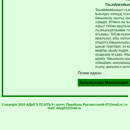
ТхьэкIумэкIы
ТхьэкIумэкIыхьыл гъэ
Iыхьэурэ зэпауд, псы
бжьыныху, шыгъу, ш
зэIащIэ. ИтIанэ лы I
зэрыт тебэм иралъх
лъэныкъуитIымкIи т
ягъажьэ. Тебэм кър
иралъхьэ, абы халъх
упщIэта бжьыныщхьэ,
щхьэр трапIэри, зэ 
мафIэр цIыкIу ящIри,
хуэдизкIэ ягъавэ. Аб
щIакIэ, бжьыныху-шы
зэIащIэри, шыуаныщх
хъуху, дакъикъэ зытх
Псоми еджэн…
Зыхыхьэхэр:
Малъхъэдис
Copyright 2010 АДЫГЭ ПСАЛЪЭ | autor:
Пщыбыхь Рустам:
comik-07@mail.ru
| e-
mail:
adyghe@mail.ru