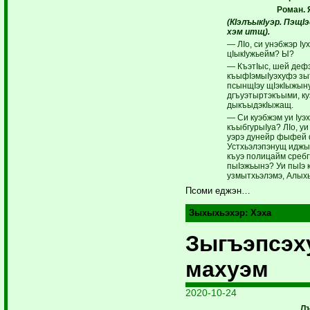
Роман. 
(КIэлъыкIуэр. Пэщ
хэм итщ).
— ЛIо, си унэбжэр Iу
цIыкIужьейм? Ы?
— КъэтIыс, шей деф
къыфIэмыIуэхуфэ зы
псынщIэу щIэкIыжыну
дгъуэтыртэкъыми, к
дыкъыдэкIыжащ.
— Си куэбжэм уи Iуэ
къыбгурыIуа? ЛIо, у
уэрэ дунейр фыфей 
Устхьэлэпэнущ иджып
къуэ полицайм сребг
пыIэжьынэ? Уи пыIэ 
узмытхьэлэмэ, Алыхь
Псоми еджэн…
Зыхыхьэхэр:
Хэха
Зыгъэпсэх
махуэм
2020-10-24
Л