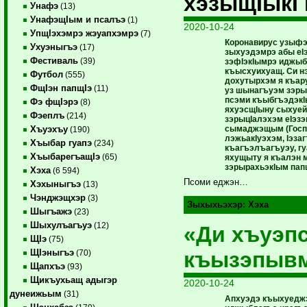
хэзыщIыкI 
Унафэ
(13)
УнафэщIым и псалъэ
(1)
2020-10-24
УпщIэхэмрэ жэуапхэмрэ
(7)
Коронавирус узыфэ
Ухуэныгъэ
(17)
зыхуэдэмрэ абы еI
Фестиваль
(39)
зэфIэкIымрэ иджыб
къысхуихуащ. Си нэ
Футбол
(555)
дохутырхэм я къару
ФщIэн папщIэ
(11)
уз шынагъуэм зэры
псэми къыбгъэдэкI
Фэ фщIэрэ
(8)
яхуэсщIыну сыхуе
Фэеплъ
(214)
зэрыцIалэхэм еIэз
сымаджэщым (Госп
Хъуэхъу
(190)
лэжьакIуэхэм, Iэз
Хъыбар гуапэ
(234)
къагъэлъагъуэу, г
ХъыбарегъащIэ
(65)
яхущыту я къалэн
зэрырахьэкIым пап
Хэха
(6 594)
Псоми еджэн…
Хэхыныгъэ
(13)
Чэнджэщхэр
(3)
Зыхыхьэхэр:
Хэха
Шыгъажэ
(23)
Шыхулъагъуэ
(12)
«Ди хъуэпс
ЩIэ
(75)
къызэпыв
ЩIэныгъэ
(70)
Щапхъэ
(93)
Щикъухьащ адыгэр
2020-10-24
дунеижьым
(31)
Апхуэдэ къыхуеджэ