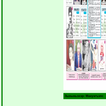
Зыхыхьэхэр:
Махуэгъэпс