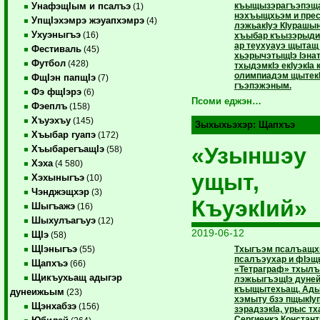
къыщызэрагъэпэща
УнафэщIым и псалъэ
(1)
нэхъыщхьэм и пресс
УпщIэхэмрэ жэуапхэмрэ
(4)
лэжьакIуэ КIурашы
Ухуэныгъэ
(16)
хъыбар къызэрыдиг
ар теухуауэ щытащ
Фестиваль
(45)
хьэрычэтыщIэ Iэнат
Футбол
(428)
тхыдэмкIэ екIуэкIа
олимпиадэм щытек
ФщIэн папщIэ
(7)
гъэпэжэным.
Фэ фщIэрэ
(6)
Псоми еджэн…
Фэеплъ
(158)
Хъуэхъу
(145)
Зыхыхьэхэр:
Щапхъэ
Хъыбар гуапэ
(172)
«Узыншэу
ХъыбарегъащIэ
(58)
Хэха
(4 580)
ущыт,
Хэхыныгъэ
(10)
Чэнджэщхэр
(3)
КъуэкIий»
Шыгъажэ
(16)
Шыхулъагъуэ
(12)
2019-06-12
ЩIэ
(58)
ЩIэныгъэ
Тхыгъэм псалъащхь
(55)
псалъэухар и фIэщ
Щапхъэ
(66)
«Тетраграф» тхылъ
Щикъухьащ адыгэр
лэжьыгъэщIэ дуне
къыщытехьащ. Ады
дунеижьым
(23)
хэмыту бзэ пщыкIуп
Щэнхабзэ
(156)
зэрадзэкIа, урыс тх
Сергиенкэ Констант