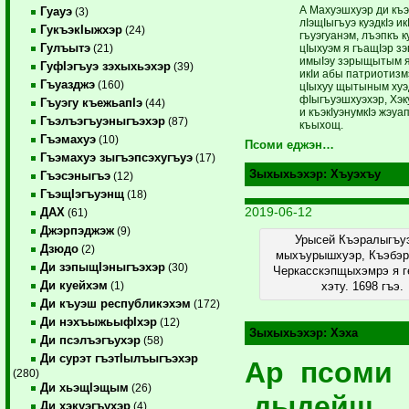
А Махуэшхуэр ди къ
Гуауэ
(3)
лIэщIыгъуэ куэдкIэ ик
ГукъэкIыжхэр
(24)
гъуэгуанэм, лъэпкъ к
Гулъытэ
цIыхуэм я гъащIэр зэ
(21)
имыIэу зэрыщытым 
ГуфIэгъуэ зэхыхьэхэр
(39)
икIи абы патриотизмэ
Гъуазджэ
(160)
цIыхуу щытыным хуэ
фIыгъуэшхуэхэр, Хэк
Гъуэгу къежьапIэ
(44)
и къэкIуэнумкIэ жэуа
Гъэлъэгъуэныгъэхэр
(87)
къыхощ.
Гъэмахуэ
(10)
Псоми еджэн…
Гъэмахуэ зыгъэпсэхугъуэ
(17)
Зыхыхьэхэр:
Хъуэхъу
Гъэсэныгъэ
(12)
ГъэщIэгъуэнщ
(18)
2019-06-12
ДАХ
(61)
Джэрпэджэж
(9)
Урысей Къэралыгъу
Дзюдо
(2)
мыхъурышхуэр, Къэбэ
Ди зэпыщIэныгъэхэр
(30)
Черкасскэпщыхэмрэ я г
Ди куейхэм
(1)
хэту. 1698 гъэ.
Ди къуэш республикэхэм
(172)
Ди нэхъыжьыфIхэр
(12)
Зыхыхьэхэр:
Хэха
Ди псэлъэгъухэр
(58)
Ди сурэт гъэтIылъыгъэхэр
Ар псоми
(280)
Ди хьэщIэщым
(26)
дыдейщ
Ди хэкуэгъухэр
(4)