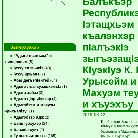
Балъкъэр
Республик
Iэтащхьэм 
къалэнхэр
пIалъэкIэ
Зытеухуахэр
зыгъэзащI
"Адыгэ псалъэм" и
хьэщIэщым
(5)
КIуэкIуэ К. 
Iуэху еплъыкIэ
(43)
Iуэху щхьэпэ
(7)
Урысейм и
Абы дегъэпIейтей
(64)
Адыгэ лъагъуэжьхэмкIэ
(1)
Махуэм те
Адыгэ хабзэ
(3)
Адыгэ цIэрыIуэхэр
(4)
и хъуэхъу
Адыгэбзэм и махуэм
ирихьэлIэу
(11)
2019-06-12
Адыгэбзэр ядж
(2)
Къэбэрдей-Балъкъэ
Банк Iуэхухэр
(24)
цIыхухэу пщIэ зыхуэс
БэнэкIэ хуит
(2)
Урысейм и МахуэмкIэ
Гу зылъытапхъэ
сынывохъуэхъу!
(165)