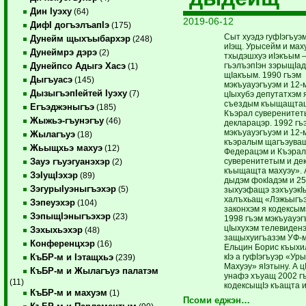
Дин Iуэху
(64)
2019-06-12
ДифI догъэлъапIэ
(175)
Сыт хуэдэ гуфIэгъуэ
Дунейм щыхъыбархэр
(248)
иIэщ. Урысейм и мах
Дунеймрэ дэрэ
(2)
тхыдэшхуэ иIэкъым 
гъэлъэпIэн зэрыщIад
Дунейпсо Адыгэ Хасэ
(1)
щIакъым. 1990 гъэм
Дыгъуасэ
(145)
мэкъуауэгъуэм и 12
ДызыгъэпIейтей Iуэху
(7)
цIыхубэ депутатхэм 
съездым къыщащта
Егъэджэныгъэ
(185)
Къэрал суверенитет
Жыжьэ-гъунэгъу
(46)
декларацэр. 1992 гъ
мэкъуауэгъуэм и 12-
Жылагъуэ
(18)
къэралым щагъэува
Жьыщхьэ махуэ
(12)
Федерацэм и Къэрал
суверенитетым и де
Зауэ гъуэгуанэхэр
(2)
къыщащта махуэу». 
ЗэIущIэхэр
(89)
дыдэм фокIадэм и 25
ЗэгурыIуэныгъэхэр
(5)
зыхуэфащэ зэхъуэкI
халъхьащ «Лэжьыгъэ
Зэпеуэхэр
(104)
законхэм я кодексым»
ЗэпыщIэныгъэхэр
(23)
1998 гъэм мэкъуауэг
цIыхухэм телевиденэ
Зэхыхьэхэр
(48)
защыхуигъазэм УФ-м
Конференцхэр
(16)
Ельцин Борис къыхи
кIэ а гуфIэгъуэр «Ур
КъБР-м и Iэтащхьэ
(239)
Махуэу» яIэтыну. А ц
КъБР-м и Жылагъуэ палатэм
унафэ хъуащ 2002 г
(11)
кодексыщIэ къащта и
КъБР-м и махуэм
(1)
Псоми еджэн…