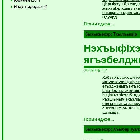
Юбилей
(264)
цIэрыIуэу «До свид
Япэу тыдодзэ
(4)
жыхуиIэр адыгэ т
я пащхьэ кърилъх
Эдуард.
Псоми еджэн…
Зыхыхьэхэр:
ТхылъыщIэ
НэхъыфIх
ягъэбелд
2019-06-12
Хабзэ хъуауэ, ди р
илъэс къэс щокIуэк
егъэджэныгъэ-гъэ
IэнатIэм къыхэжаны
IэщIагъэлIхэр бел
къэщIыным ехьэлIа
еплъыныгъэ-зэпеуэ
а лэжьыгъэм ди щ
щыпащэ.
Псоми еджэн…
Зыхыхьэхэр:
Хъыбар гуап