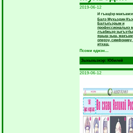
2019-06-12
И гъащIэр макъамэ
Балэ Мухьэдин Къэ
Балъкъэрым и
профессиональнэ 
лъабжьэр зыгъэтI
ящыщ зыщ, макъамэ
оперэу, симфониеу 
итхащ.
Псоми еджэн…
Зыхыхьэхэр:
Юбилей
2019-06-12