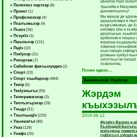
цIыхухэу пщIэ зыхуэт
Политикэ партхэр
(9)
Урысейм и МахуэмкI
дынывохъуэхъу!
Проект
(1)
Мы махуэр ди адэхэ
Профсоюзхэр
(4)
адэшхуэхэмрэ я лIыг
Псалъэжьхэр
(4)
къэдгъэкIыжын, ди Х
нобэмрэ абы и къэкI
Псапэ
(56)
дегупсысын, къыкIэл
ПсэукIэ
(3)
щIэблэхэм я пащхьэ
Пшыхьхэр
(131)
жэуапыр къыдгурыIуэ
зэманыр нэхъыфIыж,
ПщIэ
(10)
хъун папщIэ зэфIэдг
ПэкIухэр
(31)
длэжьын хуейуэ къы
зэпэтлъытэн папщIэ
Репортаж
(7)
хъарзынэщ.
Сабийхэм факъыхуеджэ
(2)
Псоми еджэн…
Спорт
(23)
Спорт хъыбархэр
(484)
Зыхыхьэхэр:
Хъуэхъу
Театр
(6)
Жэрдэм
ТекIуэныгъэ
(59)
Телеграммэхэр
(3)
къыхэзыл
Теплъэгъуэхэр
(29)
Тхыдэ
(51)
2019-06-12
ТхылъыщIэ
(220)
Узыншагъэ
(86)
КIуэкIуэ Валерэ и ц
Къэбэрдей-Балъкъ
Указ
(129)
мэкъумэш универс
Унафэ
(20)
гуфIэгъуэ зэIущIэ