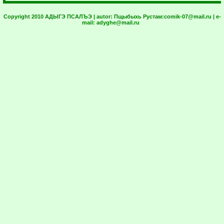
Copyright 2010 АДЫГЭ ПСАЛЪЭ | autor:
Пщыбыхь Рустам:
comik-07@mail.ru
| e-
mail:
adyghe@mail.ru