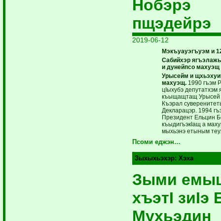
Нобэрэ
пщэдейрэ
2019-06-12
Мэкъуауэгъуэм и 1
Сабийхэр ягъэлаж
и дунейпсо махуэщ
Урысейм и щхьэху
махуэщ.
1990 гъэм 
цIыхубэ депутатхэм 
къыщащтащ Урысей 
Къэрал суверенитет
Декларацэр. 1994 гъ
Президент Ельцин Б
къыдигъэкIащ а маху
мыхьэнэ етыным теу
Псоми еджэн…
Зыхыхьэхэр:
Хэха
Зыми емы
хъэтI зиIэ 
Мухьэдин