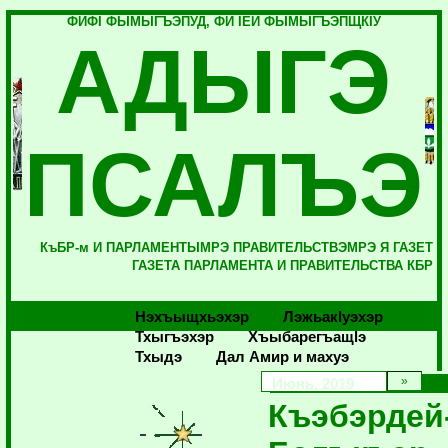
ФИФI ФЫМЫГЪЭПУД, ФИ IЕЙ ФЫМЫГЪЭПЩКIУ
АДЫГЭ
ПСАЛЪЭ
КъБР-м И ПАРЛАМЕНТЫМРЭ ПРАВИТЕЛЬСТВЭМРЭ Я ГАЗЕТ
ГАЗЕТА ПАРЛАМЕНТА И ПРАВИТЕЛЬСТВА КБР
Нэхъыщхьэхэр
Лэжьакlуэхэр
Тхыгъэхэр
Хъыбарегъащlэ
Тхыдэ
Дал Амир и махуэ
Июнь, 2019
Къэбэрдей