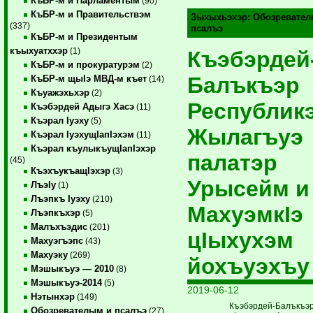
КъБР-м и Парламентым
(90)
КъБР-м и Правительствэм
Зыхыхьэхэр:
Обозревател
(337)
псалъэ
КъБР-м и Президентым
къыхуатххэр
(1)
Къэбэрдей
КъБР-м и прокуратурэм
(2)
Балъкъэр
КъБР-м щыIэ МВД-м къет
(14)
Къуажэхьхэр
(2)
Республик
Къэбэрдей Адыгэ Хасэ
(11)
Къэрал Iуэху
(5)
Жылагъуэ
Къэрал IуэхущIапIэхэм
(11)
Къэрал къулыкъущIапIэхэр
палатэр
(45)
КъэхъукъащIэхэр
(3)
Урысейм и
ЛъэIу
(1)
Лъэпкъ Iуэху
(210)
МахуэмкIэ
Лъэпкъхэр
(5)
Малъхъэдис
(201)
цIыхухэм
Махуэгъэпс
(43)
Махуэку
(269)
йохъуэхъу
Мэшыкъуэ — 2010
(8)
Мэшыкъуэ-2014
(5)
2019-06-12
Нэтынхэр
(149)
Къэбэрдей-Балъкъэ
Обозревателым и псалъэ
(27)