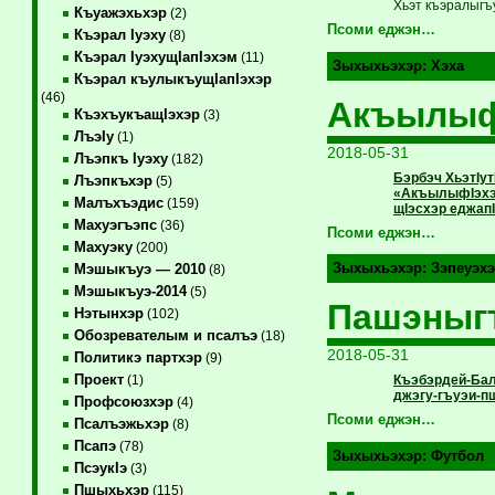
Хьэт къэралыгъ
Къуажэхьхэр
(2)
Псоми еджэн…
Къэрал Iуэху
(8)
Къэрал IуэхущIапIэхэм
(11)
Зыхыхьэхэр:
Хэха
Къэрал къулыкъущIапIэхэр
(46)
АкъылыфI
КъэхъукъащIэхэр
(3)
ЛъэIу
(1)
2018-05-31
Лъэпкъ Iуэху
(182)
Бэрбэч ХьэтIу
Лъэпкъхэр
(5)
«АкъылыфIэхэр
Малъхъэдис
(159)
щIэсхэр еджап
Махуэгъэпс
(36)
Псоми еджэн…
Махуэку
(200)
Зыхыхьэхэр:
Зэпеуэх
Мэшыкъуэ — 2010
(8)
Мэшыкъуэ-2014
(5)
Пашэныг
Нэтынхэр
(102)
Обозревателым и псалъэ
(18)
2018-05-31
Политикэ партхэр
(9)
Проект
Къэбэрдей-Бал
(1)
джэгу-гъуэи-пщ
Профсоюзхэр
(4)
Псоми еджэн…
Псалъэжьхэр
(8)
Псапэ
(78)
Зыхыхьэхэр:
Футбол
ПсэукIэ
(3)
Пшыхьхэр
(115)