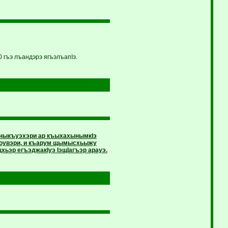
 гъэ лъандэрэ ягъэлъапIэ.
ыныкъуэхэри ар къыхахынымкIэ
пэроувэри, и къарум щымысхьыжу
хьэр егъэджакIуэ IэщIагъэр арауэ.