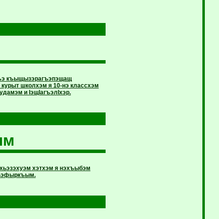
агъэ къыщызэрагъэпэщащ
курыт школхэм я 10-нэ классхэм
дамэм и IэщIагъэлIхэр.
ым
хьэзэхуэм хэтхэм я нэхъыбэм
эхьэфыркъым.