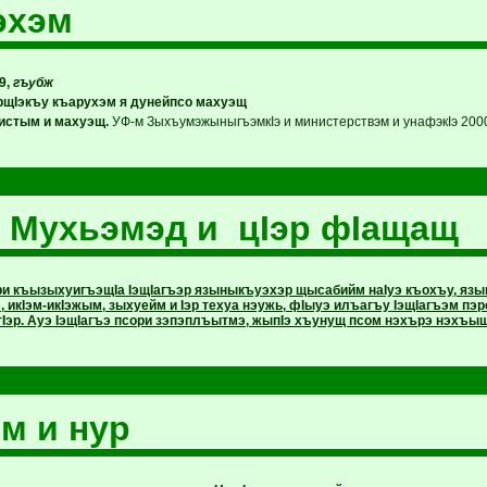
эхэм
9,
гъубж
щIэкъу къарухэм я дунейпсо махуэщ
истым и махуэщ.
УФ-м ЗыхъумэжыныгъэмкIэ и министерствэм и унафэкIэ 2000
 Мухьэмэд и цIэр фIащащ
ри къызыхуигъэщIа IэщIагъэр языныкъуэхэр щысабийм наIуэ къохъу, яз
э, икIэм-икIэжым, зыхуейм и Iэр техуа нэужь, фIыуэ илъагъу IэщIагъэм 
атIэр. Ауэ IэщIагъэ псори зэпэплъытмэ, жыпIэ хъунущ псом нэхърэ нэхъыщ
м и нур