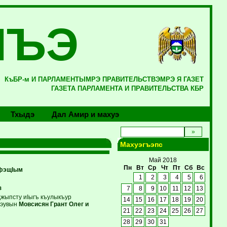
ЛЪЭ
КъБР-м И ПАРЛАМЕНТЫМРЭ ПРАВИТЕЛЬСТВЭМРЭ Я ГАЗЕТ
ГАЗЕТА ПАРЛАМЕНТА И ПРАВИТЕЛЬСТВА КБР
Тхыдэ
Дал Амир и махуэ
Махуэгъэпс
Май 2018
Пн
Вт
Ср
Чт
Пт
Сб
Вс
афэщIым
1
2
3
4
5
6
з
7
8
9
10
11
12
13
джыпсту иIыгъ къулыкъур
14
15
16
17
18
19
20
ъэувын
Мовсисян Грант Олег и
21
22
23
24
25
26
27
28
29
30
31