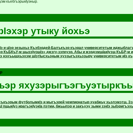
уэм къебгъэрыкIуэныр.
эхэр утыку йохьэ
тIэ и цIэр зезыхьэ Къэбэрдей-Балъкъэр къэрал университетым иджыбл
 КъБКъУ-м щызэIуощIэ» джэгу-зэпеуэр. Абы и жэрдэмщIакIуэщ КъБР-м и 
Iэ нэхъыщхьэхэм щIэтIысхьэным хуэзыгъэхьэзыру университетым иIэ къу
эр
ъэр яхузэрыгъэгъуэтыркъ
ъкъэрым футболымкIэ и мыгъэрей чемпионатыр хуабжьу хьэлэмэтщ. Зэ
I пщыкIуз ирагъэкIуэкIа пэтми, бжьыпэр и закъуэу зыми зэкIэ зыIэригъ