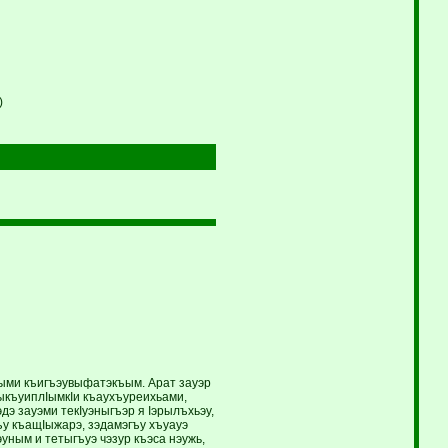
)
зыми къигъэувыфатэкъым. Арат зауэр
ыкъуиплIымкIи къаухъуреихьами,
э зауэми текIуэныгъэр я Iэрылъхьэу,
гъу къащIыжарэ, зэдамэгъу хъуауэ
уным и тетыгъуэ чэзур къэса нэужь,