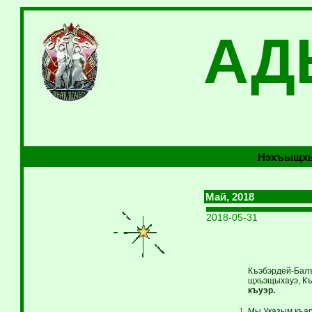
АД
Нэхъыщхь
Май, 2018
2018-05-31
Къэбэрдей-Балък
щхьэщыхауэ, Къ
къуэр.
Мы Указым къар