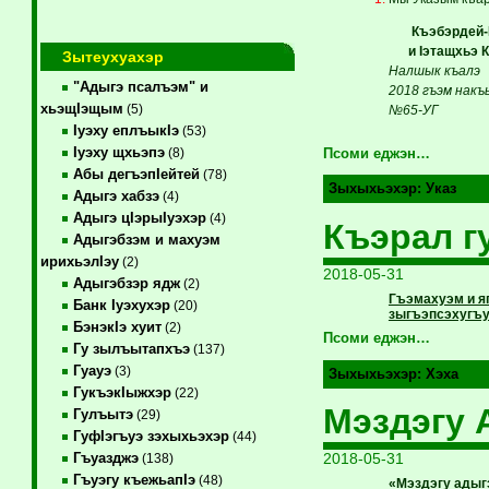
Къэбэрдей-Б
и Iэтащхьэ КI
Зытеухуахэр
Налшык къалэ
"Адыгэ псалъэм" и
2018 гъэм накъ
хьэщIэщым
(5)
№65-УГ
Iуэху еплъыкIэ
(53)
Iуэху щхьэпэ
(8)
Псоми еджэн…
Абы дегъэпIейтей
(78)
Зыхыхьэхэр:
Указ
Адыгэ хабзэ
(4)
Адыгэ цIэрыIуэхэр
(4)
Къэрал г
Адыгэбзэм и махуэм
ирихьэлIэу
(2)
2018-05-31
Адыгэбзэр ядж
(2)
Гъэмахуэм и я
Банк Iуэхухэр
(20)
зыгъэпсэхугъу
БэнэкIэ хуит
(2)
Псоми еджэн…
Гу зылъытапхъэ
(137)
Гуауэ
(3)
Зыхыхьэхэр:
Хэха
ГукъэкIыжхэр
(22)
Мэздэгу 
Гулъытэ
(29)
ГуфIэгъуэ зэхыхьэхэр
(44)
2018-05-31
Гъуазджэ
(138)
Гъуэгу къежьапIэ
(48)
«Мэздэгу адыг