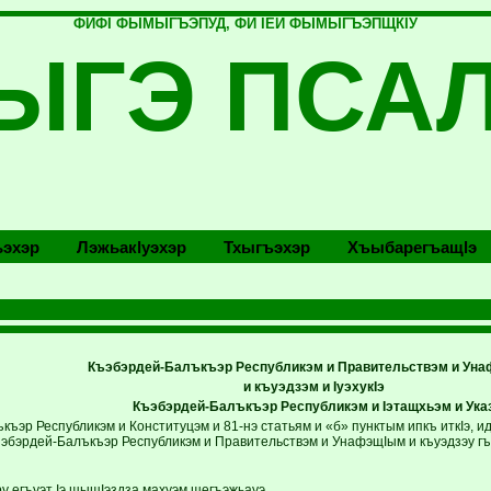
ФИФI ФЫМЫГЪЭПУД, ФИ IЕЙ ФЫМЫГЪЭПЩКIУ
ЫГЭ ПСА
эхэр
Лэжьакlуэхэр
Тхыгъэхэр
Хъыбарегъащlэ
Къэбэрдей-Балъкъэр Республикэм и Правительствэм и Ун
и къуэдзэм и IуэхукIэ
Къэбэрдей-Балъкъэр Республикэм
и Iэтащхьэм и Ука
ъэр Республикэм и Конституцэм и 81-нэ статьям и «б» пунктым ипкъ иткIэ, и
эбэрдей-Балъкъэр Республикэм и Правительствэм и УнафэщIым и къуэдзэу г
у егъуэт Iэ щыщIэздза махуэм щегъэжьауэ.