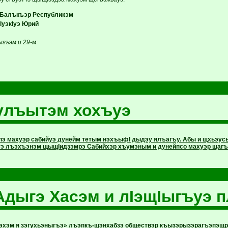
алъкъэр Республикэм
уэкIуэ Юрий
ыгъэм и 29-м
улъытэм хохъуэ
пэ махуэр сабийуэ дунейм тетым нэхъыфI дыдэу ялъагъу. Абы и щхьэу
э лъэхъэнэм щыщIидзэмрэ Сабийхэр хъумэным и дунейпсо махуэр щагъ
Адыгэ Хасэм и лIэщIыгъуэ п
эхэм я зэгухьэныгъэ» лъэпкъ-щэнхабзэ обществэр къызэрызэрагъэпэщр