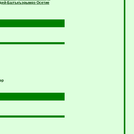
эрдей-Балъкъэрымрэ Осетие
эр