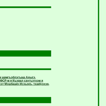
эм щригъэблэгъащ Адыгэ,
ФСР-м я Къэрал саугъэтхэм я
эт МэшбащIэ Исхьэкъ, тхакIуэхэр,