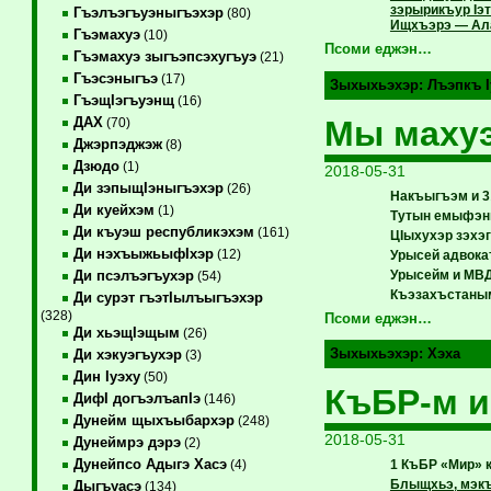
зэрырикъур Iэ
Гъэлъэгъуэныгъэхэр
(80)
Ищхъэрэ — Ала
Гъэмахуэ
(10)
Псоми еджэн…
Гъэмахуэ зыгъэпсэхугъуэ
(21)
Гъэсэныгъэ
(17)
Зыхыхьэхэр:
Лъэпкъ I
ГъэщIэгъуэнщ
(16)
Мы маху
ДАХ
(70)
Джэрпэджэж
(8)
Дзюдо
(1)
2018-05-31
Ди зэпыщIэныгъэхэр
(26)
Накъыгъэм и 3
Ди куейхэм
(1)
Тутын емыфэн
Ди къуэш республикэхэм
(161)
ЦIыхухэр зэхэ
Ди нэхъыжьыфIхэр
(12)
Урысей адвока
Урысейм и МВД
Ди псэлъэгъухэр
(54)
Къэзахъстаным
Ди сурэт гъэтIылъыгъэхэр
(328)
Псоми еджэн…
Ди хьэщIэщым
(26)
Зыхыхьэхэр:
Хэха
Ди хэкуэгъухэр
(3)
Дин Iуэху
(50)
КъБР-м и
ДифI догъэлъапIэ
(146)
Дунейм щыхъыбархэр
(248)
2018-05-31
Дунеймрэ дэрэ
(2)
Дунейпсо Адыгэ Хасэ
1 КъБР «Мир» 
(4)
Блыщхьэ, мэкъ
Дыгъуасэ
(134)