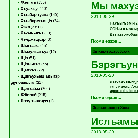
Фэеплъ
Мы маху
(130)
Хъуэхъу
(110)
Хъыбар гуапэ
(140)
2018-05-29
ХъыбарегъащIэ
(74)
Накъыгъэм и 2
Хэха
(3 811)
ООН-м и мамыр
Хэхыныгъэ
(10)
Дзэ автомобил
Чэнджэщхэр
(3)
Псоми еджэн…
Шыгъажэ
(15)
Зыхыхьэхэр:
Хэха
Шыхулъагъуэ
(12)
ЩIэ
(51)
Бэрэгъун
ЩIэныгъэ
(65)
Щапхъэ
(72)
2018-05-29
Щикъухьащ адыгэр
Дэтхэнэ цIыху
дунеижьым
(21)
гугъу йохь. Ау
Щэнхабзэ
(205)
ирехьэкI и Iэн
Юбилей
(215)
Псоми еджэн…
Япэу тыдодзэ
(1)
Зыхыхьэхэр:
Хэха
Ислъамы
2018-05-29