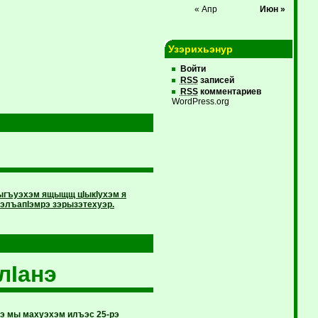
« Апр
Июн »
Узэрихьэнур
Войти
RSS
записей
RSS
комментариев
WordPress.org
сыгъуэхэм ящыщщ цIыкIухэм я
элъапIэмрэ зэрызэтехуэр.
лIанэ
э мы махуэхэм илъэс 25-рэ