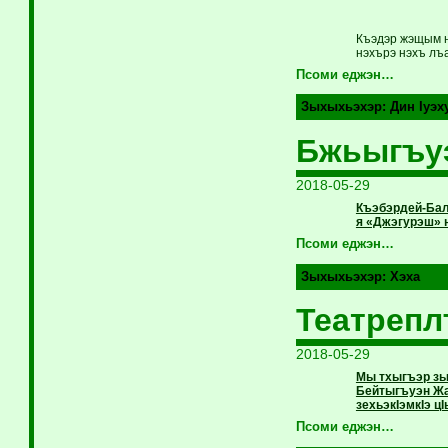
Къэдэр жэщым н
нэхърэ нэхъ лъ
Псоми еджэн…
Зыхыхьэхэр:
Дин Iуэх
Бжьыгъуэ
2018-05-29
Къэбэрдей-Бал
я «Джэгурэш» 
Псоми еджэн…
Зыхыхьэхэр:
Хэха
Театреп
2018-05-29
Мы тхыгъэр зы
Бейтыгъуэн Жа
зехьэкIэмкIэ ц
Псоми еджэн…