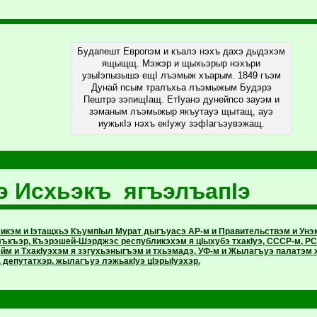
Будапешт Европэм и къалэ нэхъ дахэ дыдэхэм
ящыщщ. Мэжэр и щыхьэрыр нэхъри
узыIэпызышэ ещI лъэмыж хъарым. 1849 гъэм
Дунай псым тралъхьа лъэмыжым Будэрэ
Пештрэ зэпищIащ. ЕтIуанэ дунейпсо зауэм и
зэманым лъэмыжыр якъутауэ щытащ, ауэ
иужькIэ нэхъ екIужу зэфIагъэувэжащ.
 Исхьэкъ ягъэлъапIэ
икэм и Iэтащхьэ КъумпIыл Мурат дыгъуасэ АР-м и Правительствэм и Ун
ъкъэр, Къэрэшей-Шэрджэс республикэхэм я цIыхубэ тхакIуэ, СССР-м, РС
йм и ТхакIуэхэм я зэгухьэныгъэм и тхьэмадэ, УФ-м и Жылагъуэ палатэм х
 депутатхэр, жылагъуэ лэжьакIуэ цIэрыIуэхэр.