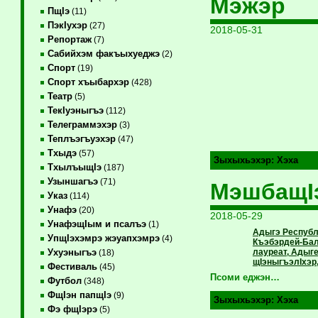
Мэжэр
ПщIэ
(11)
ПэкIухэр
(27)
2018-05-31
Репортаж
(7)
Сабийхэм факъыхуеджэ
(2)
Спорт
(19)
Спорт хъыбархэр
(428)
Театр
(5)
ТекIуэныгъэ
(112)
Телеграммэхэр
(3)
Теплъэгъуэхэр
(47)
Тхыдэ
(57)
Зыхыхьэхэр:
Хэха
ТхылъыщIэ
(187)
Узыншагъэ
(71)
МэшбащIэ
Указ
(114)
Унафэ
(20)
2018-05-29
УнафэщIым и псалъэ
(1)
Адыгэ Республ
УпщIэхэмрэ жэуапхэмрэ
(4)
Къэбэрдей-Бал
лауреат, Адыге
Ухуэныгъэ
(18)
щIэныгъэлIхэр,
Фестиваль
(45)
Псоми еджэн…
Футбол
(348)
ФщIэн папщIэ
(9)
Зыхыхьэхэр:
Хэха
Фэ фщIэрэ
(5)