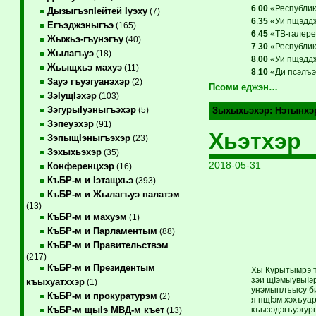
6
.
00
«Республикэ
ДызыгъэпIейтей Iуэху
(7)
6
.
35
«Уи пщэддж
Егъэджэныгъэ
(165)
6
.
45
«ТВ-галере
Жыжьэ-гъунэгъу
(40)
7
.
30
«Республикэ
Жылагъуэ
(18)
8
.
00
«Уи пщэддж
Жьыщхьэ махуэ
(11)
8
.
10
«Ди псэлъэг
Зауэ гъуэгуанэхэр
(2)
Псоми еджэн…
ЗэIущIэхэр
(103)
ЗэгурыIуэныгъэхэр
(5)
Зыхыхьэхэр:
Нэтынхэ
Зэпеуэхэр
(91)
Хьэтхэр
ЗэпыщIэныгъэхэр
(23)
Зэхыхьэхэр
(35)
2018-05-31
Конференцхэр
(16)
КъБР-м и Iэтащхьэ
(393)
КъБР-м и Жылагъуэ палатэм
(13)
КъБР-м и махуэм
(1)
КъБР-м и Парламентым
(88)
КъБР-м и Правительствэм
(217)
КъБР-м и Президентым
Хы Курытымрэ т
зэи щIэмыувыIэ
къыхуатххэр
(1)
унэмыплъысу би
КъБР-м и прокуратурэм
(2)
я пщIэм хэхъуар
къызэдэгъуэгур
КъБР-м щыIэ МВД-м къет
(13)