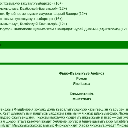
: тхьэмахуэ зэхуаку хъыбархэр» (16+)
ыжь фIыуэ, Къэбэрдей-Балъкъэр!» (12+)
я». Дунейпсо зэпеуэм и лауреат Шэрыб Валерэ (12+)
: тхьэмахуэ зэхуаку хъыбархэр» (16+)
ыжь фIыуэ, Къэбэрдей-Балъкъэр!» (12+)
ъухэр». Филологие щIэныгъэхэм я кандидат Чурей Дыжьын (адыгэбзэкIэ) (12+
р
Фырэ-Къаныкъуэ Анфисэ
Роман
Япэ Iыхьэ
БжьыпэтещIэ.
МывэтIалэ
енджыз ФIыцIэмрэ я зэхуаку дэлъ къэралыгъуэшхуэр хэзыгъэщIэн къару зэи 
р, Хьэт щIыналъэм и пащтыхь уардэхэм зэпымычу я хэкур щIахъумэфыр. Лъэн
идзэр бжыгъэншэми, Тхьэхэм къахъумэ хуэдэт лъэпкъыжьым и псэр — сыт хуэд
э я щхьэр Iэтауэ къекIуэлIэжырт. Уеблэмэ, зэгуэр я бийуэ щытыгъахэр IупэфIэ
ыкIуэрт. Мыужьыхыжыххэр мысыр Фирхьэунхэрт. Хабзэ яхуэхъуа хуэдэт Фирхьэ