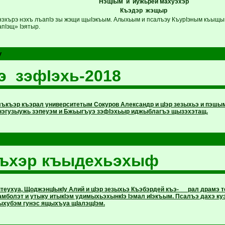
НэщIым и иужьрей махуэхэр
Къэдэр жэщыр
эхърэ нэхъ лъапIэ зы жэщи щыIэкъым. Алыхьым и псалъэу КъурIэным къыщы
апIэщ» Iэятыр.
у
 зэфIэхь-2018
ъкъэр къэрал университетым Сокуров Александр и цIэр зезыхьэ и пэшы
нэгузыужь зэпеуэм и Бжьыгъуэ зэфIэхьыр иджыблагъэ щызэхэтащ.
лъхэр къыдехьэхыф
теухуа, ЩоджэнцIыкIу Алий и цIэр зезыхьэ Къэбэрдей къэ- рал драмэ 
мболэт и утыку итыкIэм удимыхьэхынкIэ Iэмал иIэкъым. Псалъэ дахэ ку
Iыхубэм гунэс ящыхъуа щIалэщIэм.