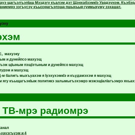
тауэ щагъэлъэпIащ Мэздэгу къалэм дэт ЩэнхабзэмкIэ Уардэунэм. Къэб
ниемрэ зэгъусэу къызэрагъэпэща пшыхьыр гуимыхужу зэхашат.
уэху
эхэм
1
,
махуэку
ым и дунейпсо махуэщ
гъэж щIыным пэщIэтыным и дунейпсо махуэщ
турэм и махуэщ
-м балигъ мыхъуахэм я IуэхухэмкIэ и къудамэхэм я махуэщ
 ягу къыщагъэкIыж политикэ залымыгъэхэмрэ мэжэщIалIагъэмрэ яхьах
 ТВ-мрэ радиомрэ
канал
уауэгъуэм и 4