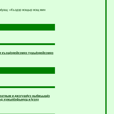
кIуащ: «Къэдэр жэщыр жэщ мин
м къэщIэрейхэмрэ гушыIэрейхэмрэ
театрым и джэгуакIуэ ныбжьыщIэ
эд хужыпIэфынущ и Iуэху