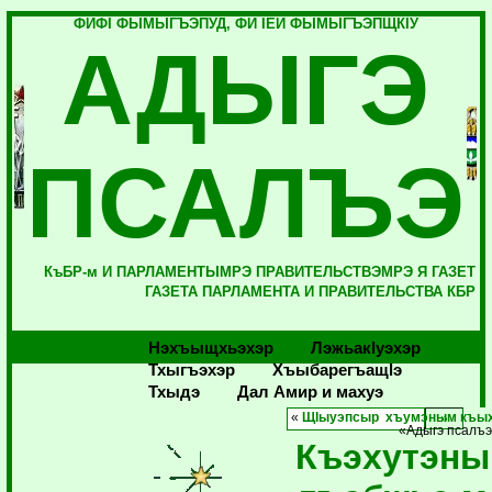
ФИФI ФЫМЫГЪЭПУД, ФИ IЕЙ ФЫМЫГЪЭПЩКIУ
АДЫГЭ
ПСАЛЪЭ
КъБР-м И ПАРЛАМЕНТЫМРЭ ПРАВИТЕЛЬСТВЭМРЭ Я ГАЗЕТ
ГАЗЕТА ПАРЛАМЕНТА И ПРАВИТЕЛЬСТВА КБР
Нэхъыщхьэхэр
Лэжьакlуэхэр
Тхыгъэхэр
Хъыбарегъащlэ
Тхыдэ
Дал Амир и махуэ
«
ЩIыуэпсыр хъумэным къы
«Адыгэ псалъэ
Къэхутэны