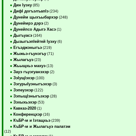
Дин Iуэху
(85)
ДифI догъэлъапIэ
(234)
Дунейм щыхъыбархэр
(248)
Дунеймрэ дэрэ
(2)
Дунейпсо Адыгэ Хасэ
(1)
Дыгъуасэ
(164)
ДызыгъэпIейтей Iуэху
(6)
Егъэджэныгъэ
(219)
Жыжьэ-гъунэгъу
(71)
Жылагъуэ
(23)
Жьыщхьэ махуэ
(13)
Зауэ гъуэгуанэхэр
(2)
ЗэIущIэхэр
(100)
ЗэгурыIуэныгъэхэр
(3)
Зэпеуэхэр
(122)
ЗэпыщIэныгъэхэр
(28)
Зэхыхьэхэр
(53)
Кавказ-2020
(1)
Конференцхэр
(16)
КъБР-м и Iэтащхьэ
(239)
КъБР-м и Жылагъуэ палатэм
(12)