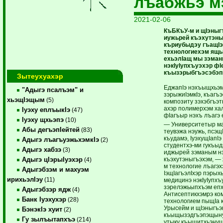
лъабжьэ м
2021-02-06
КъБКъУ-м и щIэныгъ
иужьрей къэхутэны
къриубыдэу гъащIэ
технологиехэм ящ
ехьэлIащ мы зэман
нэкIуIупхъуэхэр фI
къызэрыбгъэсэбэпы
Зытеухуахэр
ЕджапIэ нэхъыщхьэм
"Адыгэ псалъэм" и
зэрыжиIэмкIэ, къагъэ
хьэщIэщым
(5)
композиту зэхэбгъэт
ахэр полимерхэм хал
Iуэху еплъыкIэ
(47)
фIагъыр нэхъ лъагэ 
Iуэху щхьэпэ
(10)
— Университетыр м
Абы дегъэпIейтей
(83)
теувэжа нэужь, псэщ
къудамэ, IуэхущIапIэ
Адыгэ лъагъуэжьхэмкIэ
(2)
студентхэ-ми гукъы
Адыгэ хабзэ
(3)
иджырей зэманым н
къэхутэныгъэхэм, —
Адыгэ цIэрыIуэхэр
(4)
м технологие лъагэх
Адыгэбзэм и махуэм
IэщIагъэлIхэр пэ
ирихьэлIэу
(11)
медицинэ нэкIуIупхъу
зэрелэжьыпхъэм епх
Адыгэбзэр ядж
(4)
Антисептикхэмрэ ко
Банк Iуэхухэр
(28)
технологием пыщIа 
Урысейм и щIэныгъэ
БэнэкIэ хуит
(2)
къыщызэдгъэпэщыну
Гу зылъытапхъэ
(214)
утыку къыщитхьэнущ