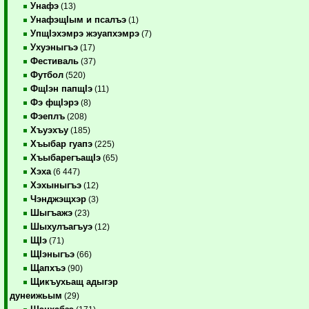
Унафэ
(13)
УнафэщIым и псалъэ
(1)
УпщIэхэмрэ жэуапхэмрэ
(7)
Ухуэныгъэ
(17)
Фестиваль
(37)
Футбол
(520)
ФщIэн папщIэ
(11)
Фэ фщIэрэ
(8)
Фэеплъ
(208)
Хъуэхъу
(185)
Хъыбар гуапэ
(225)
ХъыбарегъащIэ
(65)
Хэха
(6 447)
Хэхыныгъэ
(12)
Чэнджэщхэр
(3)
Шыгъажэ
(23)
Шыхулъагъуэ
(12)
ЩIэ
(71)
ЩIэныгъэ
(66)
Щапхъэ
(90)
Щикъухьащ адыгэр
дунеижьым
(29)