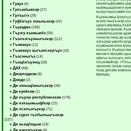
проектыфIхэмкIэ цIэ
Гуауэ
(4)
ныбжьыщIэхэм я иуж
ГукъэкIыжхэр
(27)
къэхутэныгъэмкIэ па
Гулъытэ
(29)
Кърахьэжьа Iуэхугъу
къэхутэныгъэхэр ехъ
ГуфIэгъуэ зэхыхьэхэр
(42)
щрагъэкIуэкIащ КъБ
Гъуазджэ
(190)
лабораторэхэм. Къа
Гъуэгу къежьапIэ
(59)
нэкIуIупхъуэхэм адэ
техноло-гиер ди къэ
Гъэлъэгъуэныгъэхэр
(112)
нэгъуэщI щIыпIэ ку
Гъэмахуэ
(12)
хъумэным епха Iуэху
халъытэ. Къапщтэмэ
Гъэмахуэ зыгъэпсэхугъуэ
(18)
мазэм и кIуэцIкIэ щы
Гъэсэныгъэ
(14)
щIигъу хьэлъагъ зиI
пхъэнкIийхэр. «Плъ
ГъэщIэгъуэнщ
(28)
экологие гупым зэху
ДАХ
(69)
Ахэр дяпэкIэ композ
Джэрпэджэж
(9)
мурадщ.
Дзюдо
(2)
Ди зэпыщIэныгъэхэр
(34)
Ди куейхэм
(1)
Ди къуэш республикэхэм
(176)
Ди нэхъыжьыфIхэр
(15)
Ди псэлъэгъухэр
(71)
Ди сурэт гъэтIылъыгъэхэр
(337)
Ди хьэщIэщым
(18)
Ди хэкуэгъухэр
(4)