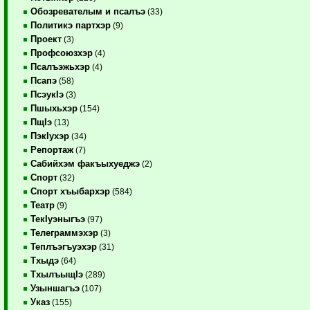
Обозревателым и псалъэ
(33)
Политикэ партхэр
(9)
Проект
(3)
Профсоюзхэр
(4)
Псалъэжьхэр
(4)
Псапэ
(58)
ПсэукIэ
(3)
Пшыхьхэр
(154)
ПщIэ
(13)
ПэкIухэр
(34)
Репортаж
(7)
Сабийхэм факъыхуеджэ
(2)
Спорт
(32)
Спорт хъыбархэр
(584)
Театр
(9)
ТекIуэныгъэ
(97)
Телеграммэхэр
(3)
Теплъэгъуэхэр
(31)
Тхыдэ
(64)
ТхылъыщIэ
(289)
Узыншагъэ
(107)
Указ
(155)