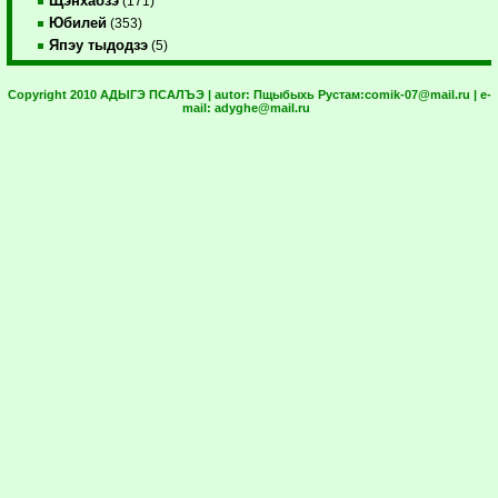
Щэнхабзэ
(171)
Юбилей
(353)
Япэу тыдодзэ
(5)
Copyright 2010 АДЫГЭ ПСАЛЪЭ | autor:
Пщыбыхь Рустам:
comik-07@mail.ru
| e-
mail:
adyghe@mail.ru