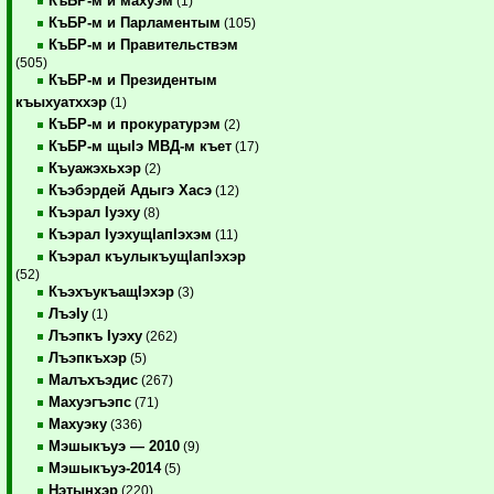
КъБР-м и махуэм
(1)
КъБР-м и Парламентым
(105)
КъБР-м и Правительствэм
(505)
КъБР-м и Президентым
къыхуатххэр
(1)
КъБР-м и прокуратурэм
(2)
КъБР-м щыIэ МВД-м къет
(17)
Къуажэхьхэр
(2)
Къэбэрдей Адыгэ Хасэ
(12)
Къэрал Iуэху
(8)
Къэрал IуэхущIапIэхэм
(11)
Къэрал къулыкъущIапIэхэр
(52)
КъэхъукъащIэхэр
(3)
ЛъэIу
(1)
Лъэпкъ Iуэху
(262)
Лъэпкъхэр
(5)
Малъхъэдис
(267)
Махуэгъэпс
(71)
Махуэку
(336)
Мэшыкъуэ — 2010
(9)
Мэшыкъуэ-2014
(5)
Нэтынхэр
(220)