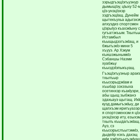
зэрыдгъэщIэгъуэнур
дымыщIэу, цIыху 52-
цIэ-унэцIэхэр
зэдгъэщIащ. Дунейм
щытекъухьа адыгэхэ
апхуэдиз спортсмен
цIэрыIуэ къахэкIыну 
гугъатэкъым. Тхылъ
Истамбыл
къыщыдэзгъэкIащ, и
бжыгъэкIэ мини 5
хъууэ. Ар Хэкум
къишэжынымкIэ
Сэбаншы Назми
хуабжьу
къыздэIэпыкъуащ.
ГъэщIэгъуэныр аракъ
тхылъыр
къызэрыдэкIам и
хъыбар зэхэзыха
осетинхэр къакIуэри,
абы щыщ зыбжанэ
здахьауэ щытащ. ИкI
куэд дамыгъэкIыу, ди
щапхъэм иригъуазэр
я спортсменхэм я цIэ
унэцIэхэр иту, езыхэ
тхылъ къыдагъэкIащ
Ауэ, сэ
къызэрыслъытэмкIэ,
дыдейр нэхъ дахэщ
икIи зэкIэлъыгъэкIуа