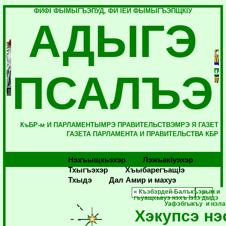
ФИФI ФЫМЫГЪЭПУД, ФИ IЕЙ ФЫМЫГЪЭПЩКIУ
АДЫГЭ
ПСАЛЪЭ
КъБР-м И ПАРЛАМЕНТЫМРЭ ПРАВИТЕЛЬСТВЭМРЭ Я ГАЗЕТ
ГАЗЕТА ПАРЛАМЕНТА И ПРАВИТЕЛЬСТВА КБР
Нэхъыщхьэхэр
Лэжьакlуэхэр
Тхыгъэхэр
Хъыбарегъащlэ
Тхыдэ
Дал Амир и махуэ
«
Къэбэрдей-Балъкъэрым и
гъуащхьауэ нэхъ Iэзэ дыдэ
Уафэбгыкъу и нэла
Хэкупсэ нэ