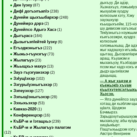
дыхъуу. Ди адэр,
Дин Iуэху
(87)
Хьэнахъуэ, лэжьакIу
ДифI догъэлъапIэ
жыхуаIэм хуэдэу
(238)
колхозым хэту, Хэку
Дунейм щыхъыбархэр
(248)
зауэшхуэр
Дунеймрэ дэрэ
(2)
къыщыхъейм, 115-нэ
шу дивизэм хагъэхьа
Дунейпсо Адыгэ Хасэ
(1)
ТекIуэныгъэ нэужьым
Дыгъуасэ
(164)
къигъэзэжри, куэдрэ
колхозым
ДызыгъэпIейтей Iуэху
(6)
хэлэжьыхьащ. Ди ад
Егъэджэныгъэ
(222)
жыг хадэшхуэ игъэкI
Жыжьэ-гъунэгъу
щытащ. ДызэрапIар
(73)
аращ. Къуажэм и
Жылагъуэ
(23)
мызакъуэу, Къэбэрд
Жьыщхьэ махуэ
(13)
псом жыг хадэ нэхъ 
дыдэ щызиIахэм
Зауэ гъуэгуанэхэр
(2)
дащыщщ.
ЗэIущIэхэр
(102)
— А жыг хадэм и
ЗэгурыIуэныгъэхэр
(3)
къежьэкIэ хъуам
къытхутепсэлъыхь
Зэпеуэхэр
(127)
Хьэсэн.
ЗэпыщIэныгъэхэр
(28)
— Япэ дунейпсо зау
Зэхыхьэхэр
(53)
хэтащ ди хьэблэм щ
щIалэ, Щоджэн
Кавказ-2020
(1)
Бэчмырзэ.
Конференцхэр
(16)
Зэрыдохутырышхуэм
мызакъуэу, абы куэд
КъБР-м и Iэтащхьэ
(239)
хищIыкIырт.
КъБР-м и Жылагъуэ палатэм
Пащтыхьыдзэм хэту 
(12)
Австро-Венгрием