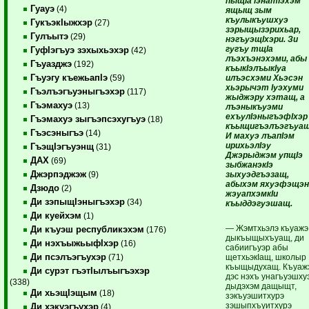
пыщIа IэнатIэхэм
Гуауэ
(4)
ящыщ зым
къулыкъушхуэ
ГукъэкIыжхэр
(27)
зэрыщызэрихьар,
Гулъытэ
(29)
нэгъуэщIхэри. Зи
гугъу тщIа
ГуфIэгъуэ зэхыхьэхэр
(42)
лъэхъэнэхэми, абы
Гъуазджэ
(192)
къыкIэлъыкIуа
Гъуэгу къежьапIэ
илъэсхэми Хьэсэн
(59)
хьэрычэт Iуэхуми
Гъэлъэгъуэныгъэхэр
(117)
жыджэру хэтащ, а
Гъэмахуэ
(13)
лъэныкъуэми
ехъулIэныгъэфIхэр
Гъэмахуэ зыгъэпсэхугъуэ
(18)
къыщигъэлъэгъуащ
Гъэсэныгъэ
(14)
И махуэ лъапIэм
ирихьэлIэу
ГъэщIэгъуэнщ
(31)
Джэрыджэм упщIэ
ДАХ
(69)
зыбжанэкIэ
Джэрпэджэж
зыхуэдгъэзащ,
(9)
абыхэм яхуэфэщэ
Дзюдо
(2)
жэуапхэмкIи
Ди зэпыщIэныгъэхэр
(34)
къыддэгуэшащ.
Ди куейхэм
(1)
— Жэмтхьэлэ къуажэ
Ди къуэш республикэхэм
(176)
дыкъыщыхъуащ, ди
Ди нэхъыжьыфIхэр
(16)
сабиигъуэр абы
Ди псэлъэгъухэр
щетхьэкIащ, школыр
(71)
къыщыдухащ. Къуаж
Ди сурэт гъэтIылъыгъэхэр
дэс нэхъ унагъуэшху
(338)
дыдэхэм дащыщт,
Ди хьэщIэщым
(18)
зэкъуэшитхурэ
зэшыпхъуитхурэ
Ди хэкуэгъухэр
(4)