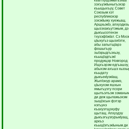
къытхущIэмыгъэхьа
зэхъуэкIыныгъэхэр
къыщыхъуу, Совет
Союзым хэт
республикэхэр
зэхэкIыжу хуежьащ.
АрщхьэкIэ, апхуэдиз
щызэхакъутэжым, дэ
дыкъызэтенэн
тхузэфIэкIат. Сэ Мос
цIыхугъэ щызиIэти,
абы запытщIарэ
фошыгъур
зыIэрыдгъэхьэу,
къыщIэдгъэкI
продукцэр Новгород
Ищхъэрэм едгъашэу,
абыхэм ахъшэ хьэзы
къыдату
дыкъекIуэкIащ.
ЖыпIэнур арамэ,
цIыхухэм яшхын
ямыгъуэту псори
щылъэлъэж зэманым
ди деж щылажьэхэм
зыщIэсын фэтэр
нэгъунэ
къахуэтщэхуфу
щытащ. Апхуэдэу
дыкъэгъуэгурыкIуащ,
аркъэ
къыщIэгъэкIыным ди