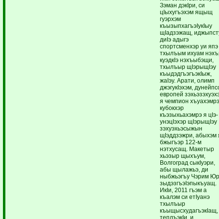
Зэман дэкIри, си
цIыхугъэхэм ящыщ
гуэрхэм
къызыпхагъэIукIыу
щIадзэжащ, иджыпст
диIэ адыгэ
спортсменхэр уи япэ
тхылъым ихуам нэхъ
куэдкIэ нэхъыбэщи,
тхылъыр щIэрыщIэу
къыдэдгъэгъэкIыж,
жаIэу. Арати, олимп
джэгукIэхэм, дунейпс
европей зэхьэзэхуэх
я чемпион хъуахэмрэ
кубокхэр
къэзыхьахэмрэ я цIэ-
унэцIэхэр щIэрыщIэу
зэхуэхьэсыжын
щIэддзэжри, абыхэм 
бжыгъэр 122-м
нэтхусащ. Макетыр
хьэзыр щыхъум,
Волгоград сыкIуэри,
абы щылажьэ, ди
ныбжьэгъу Чэрим Ю
зыдэзгъэIэпыкъуащ.
ИкIи, 2011 гъэм а
къалэм си етIуанэ
тхылъыр
къыщысхудагъэкIащ,
теплъэкIи, и