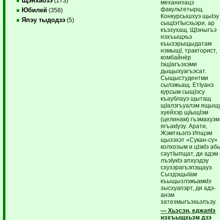
Щэнхабзэ
(173)
механизацэ
факультетырщ.
Юбилей
(358)
Конкурсышхуэ щыIэу
Япэу тыдодзэ
(5)
сыщIэтIысхьэри, ар
къэзухащ. ЩIэныгъэ
нэхъыщхьэ
къызэрыщыдатам
нэмыщI, тракторист,
комбайнёр
IэщIагъэхэми
дыщыхуагъэсат.
Сыщыстудентми
сылэжьащ. ЕтIуанэ
курсым сыщIэсу
къаублауэ щытащ
щIалэгъуалэм ящыщ
хуейхэр щIыщIэм
(целинам) гъэмахуэм
ягъакIуэу. Арати,
Жэмтхьэлэ Ипщэм
щызэхэт «Сукан-су»
колхозым и цIэкIэ аб
саутIыпщат, ди адэм
лъэIукIэ апхуэдэу
схузэрагъэпэщауэ.
СыздэщыIам
къыщызлэжьамкIэ
зысхуапэрт, ди адэ-
анэм
затезмыгъэхьэлъэу.
— Хьэсэн, еджапIэ
нэхъыщхьэм дзэ