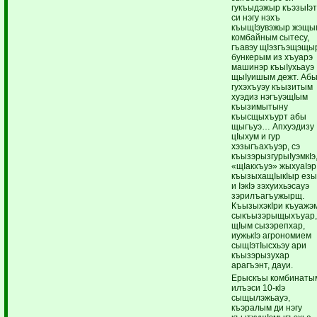
гукъыдэжыр къэзыIэт
си нэгу нэхъ
къыщIэувэжыр жэщы
комбайным сытесу,
гъавэу щIэзгъэщэщы
бункерым из хъуарэ
машинэр къыIухьауэ
щыIуишым дежт. Аб
гухэхъуэу къызитым
хуэдиз нэгъуэщIым
къызимытыну
къысщыхъурт абы
щыгъуэ… Апхуэдизу
цIыхум и гур
хэзыгъахъуэр, сэ
къызэрызгурыIуэмкIэ
«щIакхъуэ» жыхуаIэр
къызыхащIыкIыр ез
и IэкIэ зэхуихьэсауэ
зэрилъагъужырщ.
КъызыхэкIри къуажэ
сыкъызэрыщыхъуар,
щIым сызэрепхар,
иужькIэ агрономием
сыщIэтIысхьэу ари
къызэрызухар
арагъэнт, дауи.
Ерыскъы комбинаты
илъэси 10-кIэ
сыщылэжьауэ,
къэралым ди нэгу