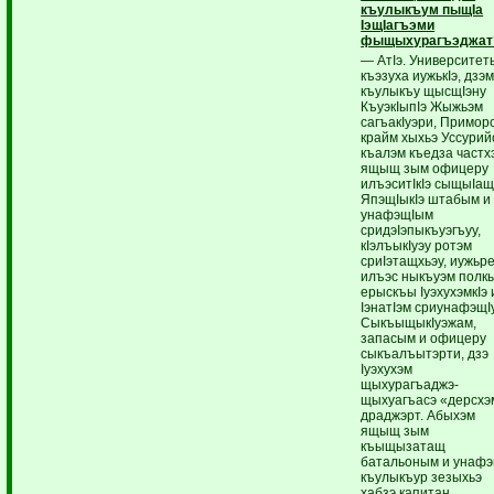
къулыкъум пыщIа
IэщIагъэми
фыщыхурагъэджат
— АтIэ. Университет
къэзуха иужькIэ, дзэ
къулыкъу щысщIэну
КъуэкIыпIэ Жыжьэм
сагъакIуэри, Примор
крайм хыхьэ Уссурий
къалэм къедза частх
ящыщ зым офицеру
илъэситIкIэ сыщыIащ
ЯпэщIыкIэ штабым и
унафэщIым
сридэIэпыкъуэгъуу,
кIэлъыкIуэу ротэм
сриIэтащхьэу, иужьр
илъэс ныкъуэм полк
ерыскъы IуэхухэмкIэ 
IэнатIэм сриунафэщIу
СыкъыщыкIуэжам,
запасым и офицеру
сыкъалъытэрти, дзэ
Iуэхухэм
щыхурагъаджэ-
щыхуагъасэ «дерсхэ
драджэрт. Абыхэм
ящыщ зым
къыщызатащ
батальоным и унафэ
къулыкъур зезыхьэ
хабзэ капитан