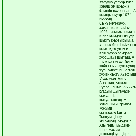
ятеухуа усэхэр гукIэ
зэращIэм щхьэкIэ
фIыщIи яхуэсщIащ. А
къыщыхъуар 1974
гъэращ…
СыкъэкIуэжауэ,
зэманыфIи дэкIауэ,
1998 гъэм мы тхылъ
и япэ къыдэкIыгъуэр
щызгъэхьэзырым, а
хъыджэбз цIыкIуитIы
къызэджа усэм и
пэщIэдзэр эпиграф
хуэсщIауэ щытащ. А
лъэхъэнэм хуабжьу
сэбэп къысхуэхъуащ
журналист IэщIагъэм
хуэIэижьхэу ХьэфIыц
Мухьэмэд, Бицу
Анатолэ, Ацкъан
Руслан сымэ. Абыхэ
куэдым щыгъуазэ
сыхуащIащ,
сыхуагъэсащ. А
зэманым хьэрычэт
Iуэхуми
сыщехъулIэрти,
Тыркум цIыху
згъэкIуащ. МодэкIэ
Адыгейм, мыдэкIэ
Шэрджэсым
дыщыщIэупщIэри,