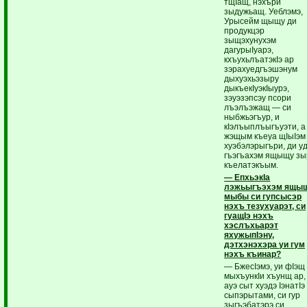
тщIащ, нэхъри
зыдужьащ. Уеблэмэ,
Урысейм щыщу ди
продукцэр
зыщэхунухэм
дагурыIуарэ,
кхъухьлъатэкIэ ар
зэрахуедгъэшэнум
дыхуэхьэзыру
дыкъекIуэкIыурэ,
зэуэзэпсэу псори
лъэлъэжащ — си
ныбжьэгъур, и
кIэлъыплъыгъуэти, а
жэщым къеуа щIыIэм
хуэбэлэрыгъри, ди у
гъэгъахэм ящыщу зы
къелатэкъым.
— ЕпхьэкIа
лэжьыгъэхэм ящыщ
мыбы си гупсысэр
нэхъ тезухуарэт, си
гуащIэ нэхъ
хэслъхьарэт
яхужыпIэну,
дэтхэнэхэра уи гум
нэхъ къинар?
— БжесIэмэ, уи фIэщ
мыхъункIи хъунщ ар,
ауэ сыт хуэдэ IэнатIэ
сыпэрытами, си гур
зыгъэбатэрэ си