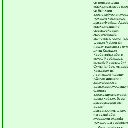
си пенсэм щыщ
къыхэзгъэкIыурэ язот
си бынхэри
зэрыцIыкIурэ апхуэд
Iуэхухэм хуезгъасэу
дыкъекIуэкIащ. АдэкI
къыхэзгъэщыну
сызыхуейращи,
хьэрычэтыщIэ,
экономист, юрист Iэз
Шэшэн МуIэед ди
пашэу, иджыпсту яуж
дитщ Къардэн
Къубатийрэ абы и
къуэш Къэбардрэ,
модэкIэ Къылышбий
СулътIанбэч, мыдэкI
Кавказым ис
лъэпкъхэм ящыщу
«Дикая дивизия»
жыхуаIэм хэта
адыгэхэм яхуэфэщэн
фэеплъ
зэрахуэдмыгъэувам,
адыгэ хабзэм, бзэм
дызэрыхущытым
арэзы
дыкъызэримыщIым,
нэгъуэщI абы
хуэдэхэми ехьэлIа
Iуэхухэр дэгъэкIыным
— УнагъуэкIэ сыт