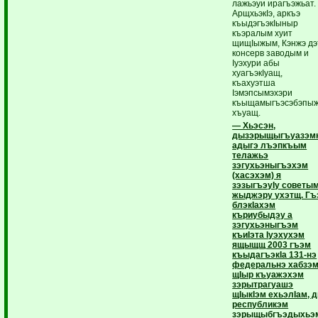
лажьэуи ирагъэжьат.
АрщхьэкIэ, аркъэ
къыдэгъэкIыныр
къэралым хуит
щищIыжым, Кэнжэ дэ
консерв заводым и
Iуэхури абы
хуагъэкIуащ,
къахуэтша
Iэмэпсымэхэри
къыщамыгъэсэбэпы
хъуащ.
— Хьэсэн,
дызэрыщыгъуазэмк
адыгэ лъэпкъым
телажьэ
зэгухьэныгъэхэм
(хасэхэм) я
зэзыгъэуIу советы
жыджэру ухэтщ. Гъ
блэкIахэм
къриубыдэу а
зэгухьэныгъэм
къиIэта Iуэхухэм
ящыщщ 2003 гъэм
къыдагъэкIа 131-нэ
федеральнэ хабзэм
щIыр къуажэхэм
зэрытрагуашэ
щIыкIэм ехьэлIам, д
республикэм
зэрыщыбгъэдыхьэ