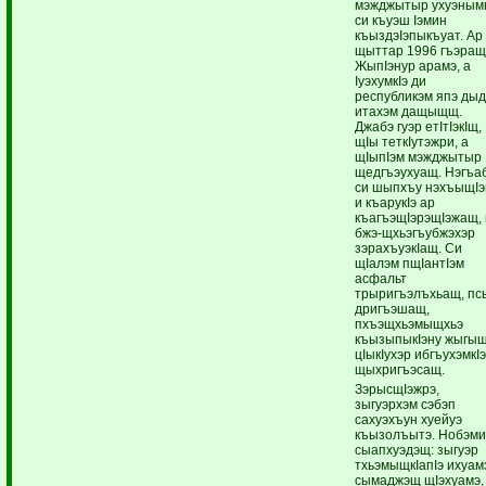
мэжджытыр ухуэнымк
си къуэш Iэмин
къыздэIэпыкъуат. Ар
щыттар 1996 гъэращ
ЖыпIэнур арамэ, а
IуэхумкIэ ди
республикэм япэ дыд
итахэм дащыщщ.
Джабэ гуэр етIтIэкIщ,
щIы теткIутэжри, а
щIыпIэм мэжджытыр
щедгъэухуащ. Нэгъа
си шыпхъу нэхъыщI
и къарукIэ ар
къагъэщIэрэщIэжащ, 
бжэ-щхьэгъубжэхэр
зэрахъуэкIащ. Си
щIалэм пщIантIэм
асфальт
трыригъэлъхьащ, пс
дригъэшащ,
пхъэщхьэмыщхьэ
къызыпыкIэну жыгыщ
цIыкIухэр ибгъухэмкI
щыхригъэсащ.
ЗэрысщIэжрэ,
зыгуэрхэм сэбэп
сахуэхъун хуейуэ
къызолъытэ. Нобэм
сыапхуэдэщ: зыгуэр
тхьэмыщкIапIэ ихуам
сымаджэщ щIэхуамэ,