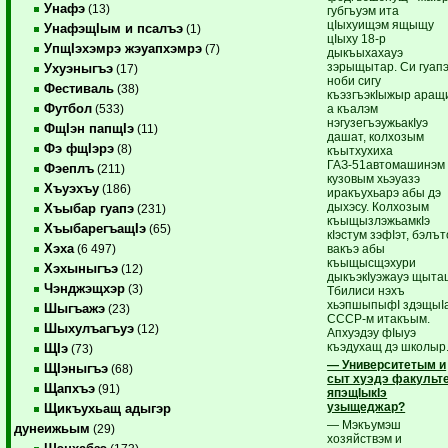
Унафэ
(13)
губгъуэм ита
цIыхуищэм ящыщу
УнафэщIым и псалъэ
(1)
цIыху 18-р
УпщIэхэмрэ жэуапхэмрэ
(7)
дыкъыхахауэ
зэрыщытар. Си гуап
Ухуэныгъэ
(17)
ноби сигу
Фестиваль
(38)
къэзгъэкIыжыр аращ
Футбол
а къалэм
(533)
нэгузегъэужьакIуэ
ФщIэн папщIэ
(11)
дашат, колхозым
Фэ фщIэрэ
(8)
къытхухиха
ГАЗ-51автомашинэм
Фэеплъ
(211)
кузовым хьэуазэ
Хъуэхъу
(186)
иракъухьарэ абы дэ
дыхэсу. Колхозым
Хъыбар гуапэ
(231)
къыщызлэжьамкIэ
ХъыбарегъащIэ
(65)
кIэстум зэфIэт, бэлът
Хэха
вакъэ абы
(6 497)
къыщысщэхури
Хэхыныгъэ
(12)
дыкъэкIуэжауэ щыта
Чэнджэщхэр
(3)
Тбилиси нэхъ
хьэпшыпыфI здэщыI
Шыгъажэ
(23)
СССР-м итакъым.
Шыхулъагъуэ
(12)
Апхуэдэу фIыуэ
къэдухащ дэ школыр
ЩIэ
(73)
— Университетым и
ЩIэныгъэ
(68)
сыт хуэдэ факульт
Щапхъэ
(91)
япэщIыкIэ
узыщеджар?
Щикъухьащ адыгэр
— Мэкъумэш
дунеижьым
(29)
хозяйствэм и