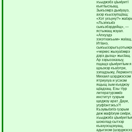
хъыджэбз цIыкIуитI
къитIысхьащ.
Зыкъомрэ дыкIуауэ,
ахэр къызэупщIащ:
«Хэт ухъуну?» жаIэр
«ЛъэпкъкIэ
сыкъэбэрдейщ», —
ястыжащ жэуап.
«Апхуэдэ
зэхэтхакъым» жаIащ
ИтIанэ,
сыкъызэрыгъуэтыжр
«черкес жыхуаIэмрэ
дэрэ дызщ» жысIащ.
Ар зэрызэхахыу,
пщащэ цIыкIуитIым я
щхьэхэр къаIэтри,
зэпадзыжу, Лермонт
Михаил шэрджэсхэм
ятриухуа и усэхэм
ящыщ зым къеджэу
щIадзащ. Езы тIур
литературэмкIэ
институт гуэрым
щеджэу арат. Дауи,
угуфIэнтэкъэ?!
КъэувыIэпIэ гуэрым
деж мафIэгум сикIри,
хъыджэбз цIыкIуитIы
шоколад-сытхэр
къахуэсщэхуащ,
адыгэхэм (шэрджэсх