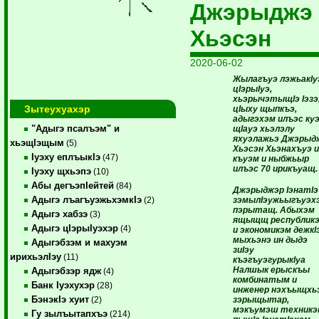
Джэрыджэ
Хьэсэн
2020-06-02
Жылагъуэ лэжьакIу
цIэрыIуэ,
хьэрычэтыщIэ Iэзэ
Зытеухуахэр
цIыху щыпкъэ,
адыгэхэм илъэс ку
"Адыгэ псалъэм" и
щIауэ хьэлэлу
яхуэлажьэ Джэрыд
хьэщIэщым
(5)
Хьэсэн Хьэнахъуэ 
Iуэху еплъыкIэ
(47)
къуэм и ныбжьыр
илъэс 70 ирикъуащ.
Iуэху щхьэпэ
(10)
Абы дегъэпIейтей
(84)
Джэрыджэр IэнатIэ
Адыгэ лъагъуэжьхэмкIэ
зэмылIэужьыгъуэх
(2)
пэрытащ. Абыхэм
Адыгэ хабзэ
(3)
ящыщщ республик
Адыгэ цIэрыIуэхэр
(4)
и экономикэм дежкI
мыхьэнэ ин дыдэ
Адыгэбзэм и махуэм
зиIэу
ирихьэлIэу
(11)
къэгъуэгурыкIуа
Налшык ерыскъы
Адыгэбзэр ядж
(4)
комбинатым и
Банк Iуэхухэр
(28)
инженер нэхъыщхь
БэнэкIэ хуит
зэрыщытар,
(2)
мэкъумэш техникэ
Гу зылъытапхъэ
(214)