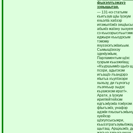
фыхэплъэжауэ
зэрыщытар.
— 131-нэ статьям
къигъэув щIы Iуэхум
ехьэлIа хабзэр
ипэжыпIэкIэ зищIысы
абыкIэ жаIэну зыхуея
сэ къызэрыслъытэмкI
иджыри къыздэсым
тэмэму
яхузэхэгъэкIакъым.
СымыщIэххэу
здекIуэкIым,
Парламентым щIэс
гуэрым къызжиIащ:
«КъуршымкIэ щыIэ щ
псори, адыгэхэм
игъащIэ лъандэрэ
яIыгъа хъупIэхэри
хыхьэу, ди гъунэгъу
лъэпкъыр зыдэс
къуажэхэм ират!».
Арати, а Iуэхум
ирипIейтейхэм
едгъэкIуэкIа пэкIухэм
фIыгъэкIэ, унафэр
адэкIи пхызыгъэкIын
хуейхэр
щIэгупсысыжри,
къызэтрагъэувыIэжа
щытащ. АрщхьэкIэ, д
жагъуэ зэрыхъунщи,