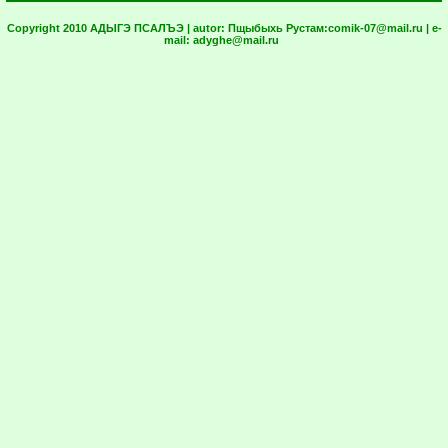
Copyright 2010 АДЫГЭ ПСАЛЪЭ | autor:
Пщыбыхь Рустам:
comik-07@mail.ru
| e-
mail:
adyghe@mail.ru