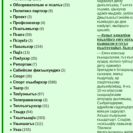
хадэшхуэ диIэу
Обозревателым и псалъэ
дыкъэхъуащ. Гъатхэ
(33)
хъуамэ, цIыхухэр
Политикэ партхэр
(9)
адэкIэ-мыдэкIэ, уебл
Проект
(3)
Джылъахъстэнейм нэ
къикIыурэ ди деж
Профсоюзхэр
(4)
накIуэрт, мыIэрысэ
Псалъэжьхэр
(4)
щхьэкIэ.
Псапэ
(59)
— Курыт еджапIэм
ехьэлIауэ уигу нэх
ПсэукIэ
(3)
къинахэм я гугъу
Пшыхьхэр
(154)
къытхуэщIыт, Хьэсэ
ПщIэ
(13)
— Еянэ классыр
къыщызухам, гъэ къэ
ПэкIухэр
(35)
хуэдэу, колхоз губгъу
Репортаж
(7)
диту, еджакIуэ
бригадэм я Iэтащхьэ
Сабийхэм факъыхуеджэ
(2)
сыхахри, мэкъу
Спорт
(36)
пыдупщIу, ар
Спорт хъыбархэр
зэщIэткъуэжу
(588)
дыкъекIуэкIащ. 9-нэ,
Театр
(9)
10-нэ классхэм
ТекIуэныгъэ
(97)
сыщыщIэсами
апхуэдэу дылэжьащ.
Телеграммэхэр
(3)
Сыбригадирми,
Теплъэгъуэхэр
(31)
адрейхэм садэпщIэрт
мэкъуи садеуэрт.
Тхыдэ
(64)
Ахъшэ хъарзыни
ТхылъыщIэ
(293)
къыдатырт. СощIэж,
Узыншагъэ
«нэхъыфIу лажьэхэр
(111)
Тбилиси
Указ
(155)
федгъэшэнущ» жаIэр