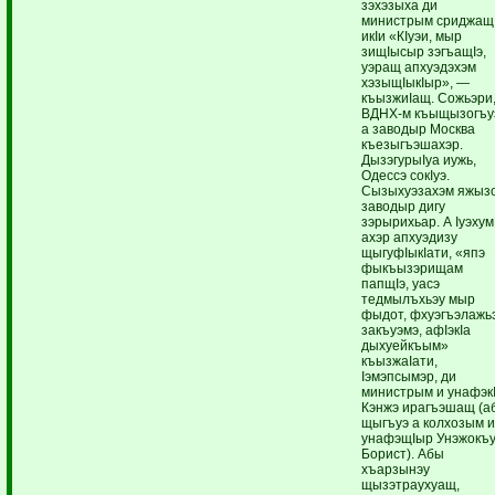
зэхэзыха ди
министрым сриджащ
икIи «КIуэи, мыр
зищIысыр зэгъащIэ,
уэращ апхуэдэхэм
хэзыщIыкIыр», —
къызжиIащ. Сожьэри
ВДНХ-м къыщызогъу
а заводыр Москва
къезыгъэшахэр.
ДызэгурыIуа иужь,
Одессэ сокIуэ.
Сызыхуэзахэм яжызо
заводыр дигу
зэрырихьар. А Iуэхум
ахэр апхуэдизу
щыгуфIыкIати, «япэ
фыкъызэрищам
папщIэ, уасэ
тедмылъхьэу мыр
фыдот, фхуэгъэлажь
закъуэмэ, афIэкIа
дыхуейкъым»
къызжаIати,
Iэмэпсымэр, ди
министрым и унафэкI
Кэнжэ ирагъэшащ (а
щыгъуэ а колхозым 
унафэщIыр Унэжокъ
Борист). Абы
хъарзынэу
щызэтраухуащ,