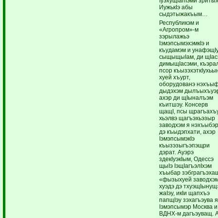
IуэхущIапIэми зритых
ИужькIэ абы
сыдэтыжакъым…
Республикэм и
«Агропром»-м
зэрылажьэ
IэмэпсымэхэмкIэ и
къудамэм и унафэщI
сыщыщыIам, ди щIас
димыщIасэми, къэра
псор къызэхэткIухьы
хуей хъурт,
оборудованэ нэхъыф
дыдэхэм дылъыхъуэ
ахэр ди щIыналъэм
къитшэу. Консерв
щащI, псы щрагъахъу
хьэлвэ щагъэхьэзыр
заводхэм я нэхъыбэ
дэ къыдэпхати, ахэр
IэмэпсымэкIэ
къызэзыгъэпэщри
дэрат. Ауэрэ
здекIуэкIым, Одессэ
щыIэ IэщIагъэлIхэм
хъыбар зэбграгъэха
«фызыхуей заводхэ
хуэдэ дэ тхуэщIынущ
жаIэу, икIи щапхъэ
папщIэу зэхагъэува 
Iэмэпсымэр Москва и
ВДНХ-м дагъэуващ. 