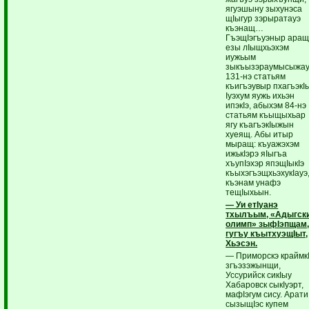
ягуэшыну зыхунэса
щIыгур зэрыратауэ
къэнащ…
ГъэщIэгъуэныр аращ
езы лIыщхьэхэм
иужьым
зыкъызэраумысыжау
131-нэ статьям
къигъэувыр пхагъэкI
Iуэхум яужь ихьэн
ипэкIэ, абыхэм 84-нэ
статьям къыщыхьар
ягу къагъэкIыжын
хуеящ. Абы итыр
мыращ: къуажэхэм
ижькIэрэ яIыгъа
хъупIэхэр япэщIыкIэ
къыхэгъэщхьэхукIауэ
къэнам унафэ
тещIыхьын.
— Уи етIуанэ
тхылъым, «Адыгск
олимп» зыфIэпщам,
гугъу къытхуэщIыт,
Хьэсэн.
— Приморскэ краймк
згъэзэжынщи,
Уссурийск сикIыу
Хабаровск сыкIуэрт,
мафIэгум сису. Арати
сызыщIэс купем