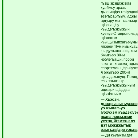
гъэщIэрэщIэкIэкIи
хуабжьу арэзы
дыкъищIрэ текIуэдак
езэгърабгъыу. Иджы
аргуэру мы тхылъыр
щIэрыщIэу
къыдэгъэкIыжын
хуейуэ Ставрополь д
щIалэхэм
къыщызыпхагъэIукIы
япэрей тIум имыхуау
къэдулъэпхъэщахэм 
бжыгъэр 80-м
нэблэгъащи, псори
зэхэтлъхьэжмэ, адыг
спортсмен цIэрыIуэх
я бжыгъэр 200-м
щхьэдэхынущ. Пэжщ
езы тхылъыр
къыдэгъэкIыжыным
иджыри щIэддза
щIыкIэкъым.
— Хьэсэн,
дызэрыщыгъуазэщ
уэ жылагъуэ
Iуэхухэм къадэкIуэ
псапэ лэжьынми
ухэтщ, Жэмтхьэлэ
дэт мэжджытыр
езыгъэщIари уэращ
— Ди къуажэм дэт