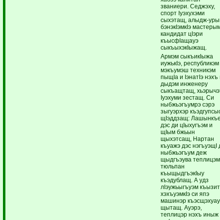
званиери. Седжэху,
спорт Iуэхухэми
сыхэтащ, алыдж-ур
бэнэкIэмкIэ мастеры
кандидат цIэри
къысфIащауэ
сыкъыхэкIыжащ.
Армэм сыкъикIыжа
иужькIэ, республикэм
мэкъумэш техникэм
пыщIа и IэнатIэ нэхъ
дыдэм инженеру
сыкъащтащ, хьэрычэ
Iуэхуми зестащ. Си
ныбжьэгъумрэ сэрэ
зыгуэрхэр къэдгупсы
щIэддзащ: Лашынкъ
дэс ди цIыхугъэм и
щIым бжьын
щыхэтсащ, Нартан
къуажэ дэс нэгъуэщI 
ныбжьэгъум деж
щыдгъэува теплицэ
тюльпан
къыщыдгъэкIыу
къэдублащ. А удз
лIэужьыгъуэм къызи
хэхъуэмкIэ си япэ
машинэр къэсщэхуау
щытащ. Ауэрэ,
теплицэр нэхъ иныж