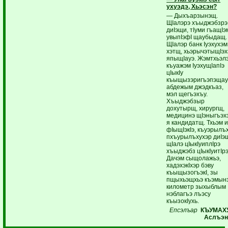
ухуэдэ, Хьэсэн?
— Дыхъарзынэщ.
ЩIалэрэ хъыджэбзрэ
диIэщи, тIуми гъащIэ
увыпIэфI щаубыдащ.
ЩIалэр банк Iуэхухэм
хэтщ, хьэрычэтыщIэ
япыщIауэ. Жэмтхьэл
къуажэм IуэхущIапIэ
цIыкIу
къыщызэригъэпэщау
абдежым джэдкъаз,
мэл щегъэхъу.
Хъыджэбзыр
дохутырщ, хирургщ,
медицинэ щIэныгъэх
я кандидатщ. Тхьэм 
фIыщIэкIэ, къуэрылъ
пхъурылъхухэр диIэ
щIалэ цIыкIуиплIрэ
хъыджэбз цIыкIуитIрэ
Дачэм сыщолажьэ,
хадэхэкIхэр бэву
къыщызогъэкI, зы
пщыхьэщхьэ къэмынэ
километр зыхыблым
нэблагъэ лъэсу
къызокIухь.
Епсэлъар
КЪУМАХ
Аслъэн