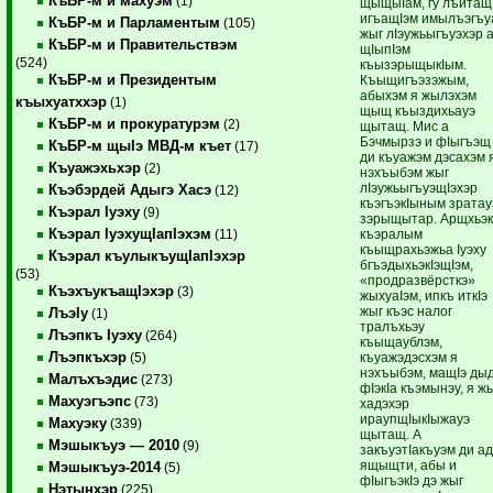
КъБР-м и махуэм
(1)
щыщыIам, гу лъитащ
игъащIэм имылъэгъу
КъБР-м и Парламентым
(105)
жыг лIэужьыгъуэхэр 
КъБР-м и Правительствэм
щIыпIэм
(524)
къызэрыщыкIым.
КъБР-м и Президентым
Къыщигъэзэжым,
абыхэм я жылэхэм
къыхуатххэр
(1)
щыщ къыздихьауэ
КъБР-м и прокуратурэм
(2)
щытащ. Мис а
Бэчмырзэ и фIыгъэщ
КъБР-м щыIэ МВД-м къет
(17)
ди къуажэм дэсахэм 
Къуажэхьхэр
(2)
нэхъыбэм жыг
лIэужьыгъуэщIэхэр
Къэбэрдей Адыгэ Хасэ
(12)
къэгъэкIыным зратау
Къэрал Iуэху
(9)
зэрыщытар. АрщхьэкI
Къэрал IуэхущIапIэхэм
къэралым
(11)
къыщрахьэжьа Iуэху
Къэрал къулыкъущIапIэхэр
бгъэдыхьэкIэщIэм,
(53)
«продразвёрсткэ»
КъэхъукъащIэхэр
(3)
жыхуаIэм, ипкъ иткIэ
жыг къэс налог
ЛъэIу
(1)
тралъхьэу
Лъэпкъ Iуэху
(264)
къыщаублэм,
Лъэпкъхэр
къуажэдэсхэм я
(5)
нэхъыбэм, мащIэ ды
Малъхъэдис
(273)
фIэкIа къэмынэу, я ж
Махуэгъэпс
(73)
хадэхэр
ираупщIыкIыжауэ
Махуэку
(339)
щытащ. А
Мэшыкъуэ — 2010
(9)
закъуэтIакъуэм ди а
ящыщти, абы и
Мэшыкъуэ-2014
(5)
фIыгъэкIэ дэ жыг
Нэтынхэр
(225)